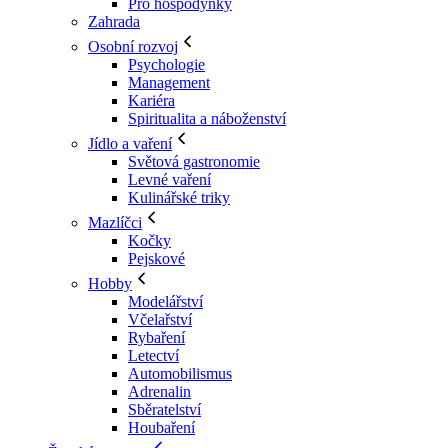
Pro hospodyňky
Zahrada
Osobní rozvoj
Psychologie
Management
Kariéra
Spiritualita a náboženství
Jídlo a vaření
Světová gastronomie
Levné vaření
Kulinářské triky
Mazlíčci
Kočky
Pejskové
Hobby
Modelářství
Včelařství
Rybaření
Letectví
Automobilismus
Adrenalin
Sběratelství
Houbaření