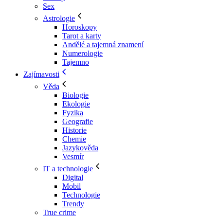
Sex
Astrologie
Horoskopy
Tarot a karty
Andělé a tajemná znamení
Numerologie
Tajemno
Zajímavosti
Věda
Biologie
Ekologie
Fyzika
Geografie
Historie
Chemie
Jazykověda
Vesmír
IT a technologie
Digital
Mobil
Technologie
Trendy
True crime