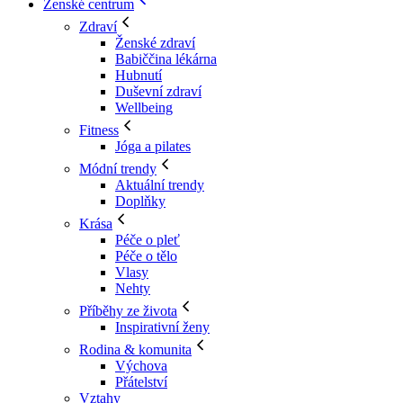
Ženské centrum
Zdraví
Ženské zdraví
Babiččina lékárna
Hubnutí
Duševní zdraví
Wellbeing
Fitness
Jóga a pilates
Módní trendy
Aktuální trendy
Doplňky
Krása
Péče o pleť
Péče o tělo
Vlasy
Nehty
Příběhy ze života
Inspirativní ženy
Rodina & komunita
Výchova
Přátelství
Vztahy