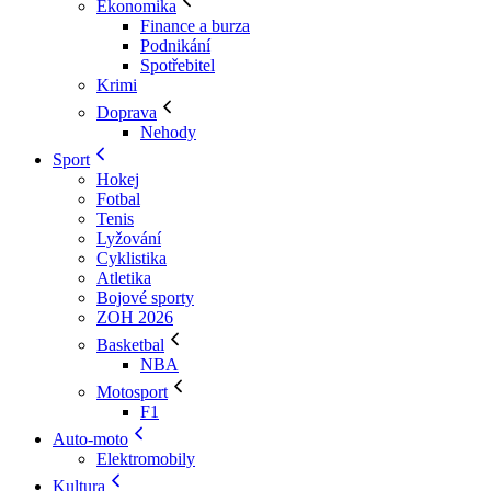
Ekonomika
Finance a burza
Podnikání
Spotřebitel
Krimi
Doprava
Nehody
Sport
Hokej
Fotbal
Tenis
Lyžování
Cyklistika
Atletika
Bojové sporty
ZOH 2026
Basketbal
NBA
Motosport
F1
Auto-moto
Elektromobily
Kultura