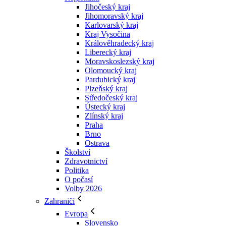
Jihočeský kraj
Jihomoravský kraj
Karlovarský kraj
Kraj Vysočina
Králověhradecký kraj
Liberecký kraj
Moravskoslezský kraj
Olomoucký kraj
Pardubický kraj
Plzeňský kraj
Středočeský kraj
Ústecký kraj
Zlínský kraj
Praha
Brno
Ostrava
Školství
Zdravotnictví
Politika
O počasí
Volby 2026
Zahraničí
Evropa
Slovensko