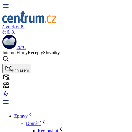
čtvrtek 6. 8.
čt 6. 8.
26°C
Internet
Firmy
Recepty
Slovníky
Přihlášení
Zprávy
Domácí
Regionální