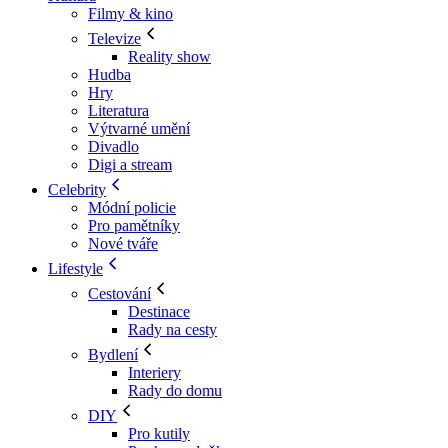
Filmy & kino
Televize
Reality show
Hudba
Hry
Literatura
Výtvarné umění
Divadlo
Digi a stream
Celebrity
Módní policie
Pro pamětníky
Nové tváře
Lifestyle
Cestování
Destinace
Rady na cesty
Bydlení
Interiery
Rady do domu
DIY
Pro kutily