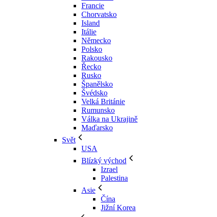
Francie
Chorvatsko
Island
Itálie
Německo
Polsko
Rakousko
Řecko
Rusko
Španělsko
Švédsko
Velká Británie
Rumunsko
Válka na Ukrajině
Maďarsko
Svět
USA
Blízký východ
Izrael
Palestina
Asie
Čína
Jižní Korea