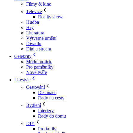
Filmy & kino
Televize
Reality show
Hudba
Hry
Literatura
Výtvarné umění
Divadlo
Digi a stream
Celebrity
Módní policie
Pro pamětníky
Nové tváře
Lifestyle
Cestování
Destinace
Rady na cesty
Bydlení
Interiery
Rady do domu
DIY
Pro kutily