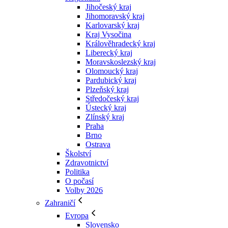
Jihočeský kraj
Jihomoravský kraj
Karlovarský kraj
Kraj Vysočina
Králověhradecký kraj
Liberecký kraj
Moravskoslezský kraj
Olomoucký kraj
Pardubický kraj
Plzeňský kraj
Středočeský kraj
Ústecký kraj
Zlínský kraj
Praha
Brno
Ostrava
Školství
Zdravotnictví
Politika
O počasí
Volby 2026
Zahraničí
Evropa
Slovensko