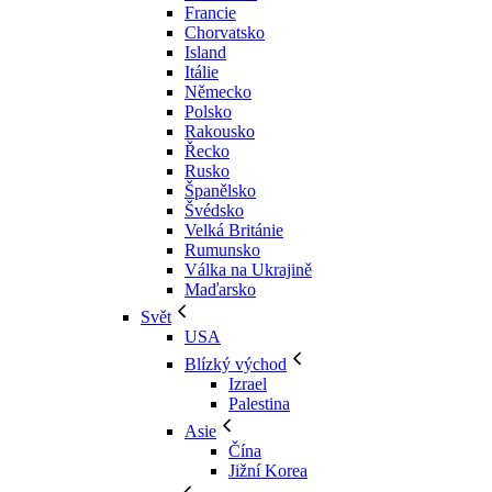
Francie
Chorvatsko
Island
Itálie
Německo
Polsko
Rakousko
Řecko
Rusko
Španělsko
Švédsko
Velká Británie
Rumunsko
Válka na Ukrajině
Maďarsko
Svět
USA
Blízký východ
Izrael
Palestina
Asie
Čína
Jižní Korea