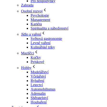
Pro hospodyňky
Zahrada
Osobní rozvoj
Psychologie
Management
Kariéra
Spiritualita a náboženství
Jídlo a vaření
Světová gastronomie
Levné vaření
Kulinářské triky
Mazlíčci
Kočky
Pejskové
Hobby
Modelářství
Včelařství
Rybaření
Letectví
Automobilismus
Adrenalin
Sběratelství
Houbaření