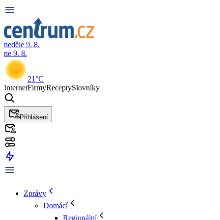
neděle 9. 8.
ne 9. 8.
21°C
Internet
Firmy
Recepty
Slovníky
Přihlášení
Zprávy
Domácí
Regionální