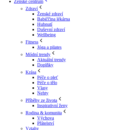
Ženské centrum
Zdraví
Ženské zdraví
Babiččina lékárna
Hubnutí
Duševní zdraví
Wellbeing
Fitness
Jóga a pilates
Módní trendy
Aktuální trendy
Doplňky
Krása
Péče o pleť
Péče o tělo
Vlasy
Nehty
Příběhy ze života
Inspirativní ženy
Rodina & komunita
Výchova
Přátelství
Vztahy