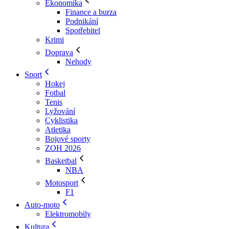
Ekonomika
Finance a burza
Podnikání
Spotřebitel
Krimi
Doprava
Nehody
Sport
Hokej
Fotbal
Tenis
Lyžování
Cyklistika
Atletika
Bojové sporty
ZOH 2026
Basketbal
NBA
Motosport
F1
Auto-moto
Elektromobily
Kultura