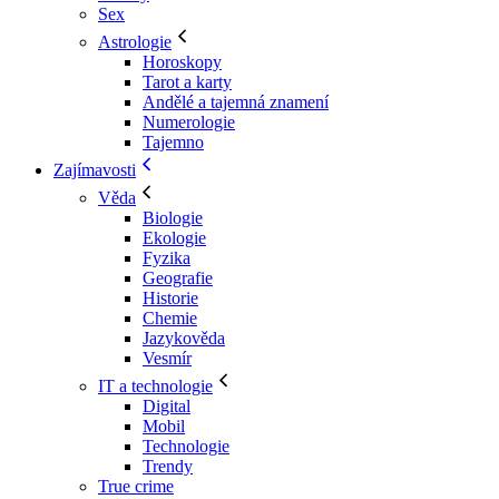
Sex
Astrologie
Horoskopy
Tarot a karty
Andělé a tajemná znamení
Numerologie
Tajemno
Zajímavosti
Věda
Biologie
Ekologie
Fyzika
Geografie
Historie
Chemie
Jazykověda
Vesmír
IT a technologie
Digital
Mobil
Technologie
Trendy
True crime