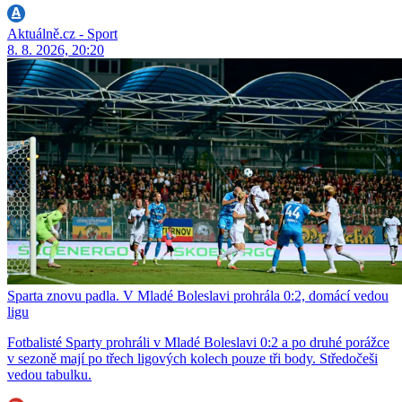
Aktuálně.cz - Sport
8. 8. 2026, 20:20
Sparta znovu padla. V Mladé Boleslavi prohrála 0:2, domácí vedou
ligu
Fotbalisté Sparty prohráli v Mladé Boleslavi 0:2 a po druhé porážce
v sezoně mají po třech ligových kolech pouze tři body. Středočeši
vedou tabulku.