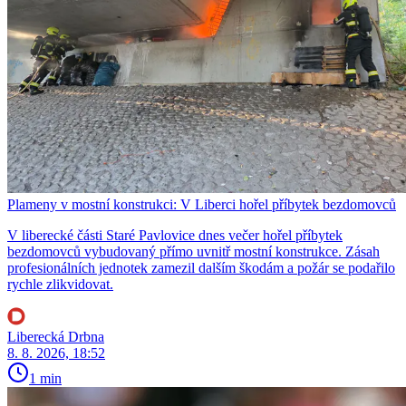
Plameny v mostní konstrukci: V Liberci hořel příbytek bezdomovců
V liberecké části Staré Pavlovice dnes večer hořel příbytek
bezdomovců vybudovaný přímo uvnitř mostní konstrukce. Zásah
profesionálních jednotek zamezil dalším škodám a požár se podařilo
rychle zlikvidovat.
Liberecká Drbna
8. 8. 2026, 18:52
1 min