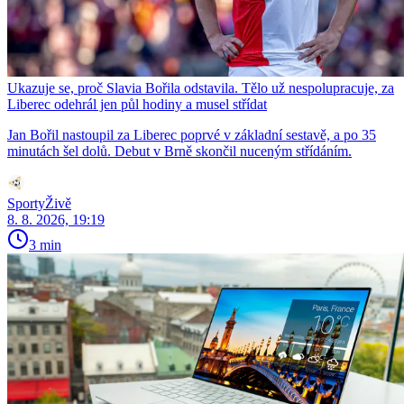
Ukazuje se, proč Slavia Bořila odstavila. Tělo už nespolupracuje, za
Liberec odehrál jen půl hodiny a musel střídat
Jan Bořil nastoupil za Liberec poprvé v základní sestavě, a po 35
minutách šel dolů. Debut v Brně skončil nuceným střídáním.
SportyŽivě
8. 8. 2026, 19:19
3 min