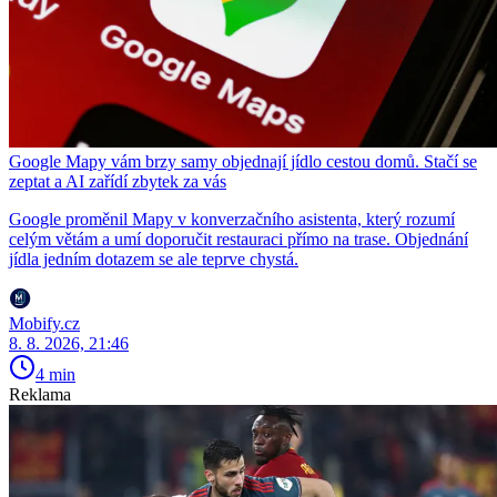
Google Mapy vám brzy samy objednají jídlo cestou domů. Stačí se
zeptat a AI zařídí zbytek za vás
Google proměnil Mapy v konverzačního asistenta, který rozumí
celým větám a umí doporučit restauraci přímo na trase. Objednání
jídla jedním dotazem se ale teprve chystá.
Mobify.cz
8. 8. 2026, 21:46
4 min
Reklama