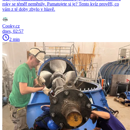
roky se téměř neměnily. Pamatujete si je? Tento kvíz prověří, co
vám z té doby zbylo v hlavě.
Cooky.cz
dnes, 02:57
2 min