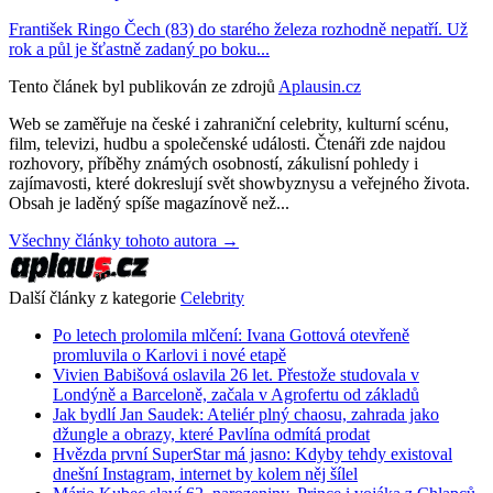
František Ringo Čech (83) do starého železa rozhodně nepatří. Už
rok a půl je šťastně zadaný po boku...
Tento článek byl publikován ze zdrojů
Aplausin.cz
Web se zaměřuje na české i zahraniční celebrity, kulturní scénu,
film, televizi, hudbu a společenské události. Čtenáři zde najdou
rozhovory, příběhy známých osobností, zákulisní pohledy i
zajímavosti, které dokreslují svět showbyznysu a veřejného života.
Obsah je laděný spíše magazínově než...
Všechny články tohoto autora →
Další články z kategorie
Celebrity
Po letech prolomila mlčení: Ivana Gottová otevřeně
promluvila o Karlovi i nové etapě
Vivien Babišová oslavila 26 let. Přestože studovala v
Londýně a Barceloně, začala v Agrofertu od základů
Jak bydlí Jan Saudek: Ateliér plný chaosu, zahrada jako
džungle a obrazy, které Pavlína odmítá prodat
Hvězda první SuperStar má jasno: Kdyby tehdy existoval
dnešní Instagram, internet by kolem něj šílel