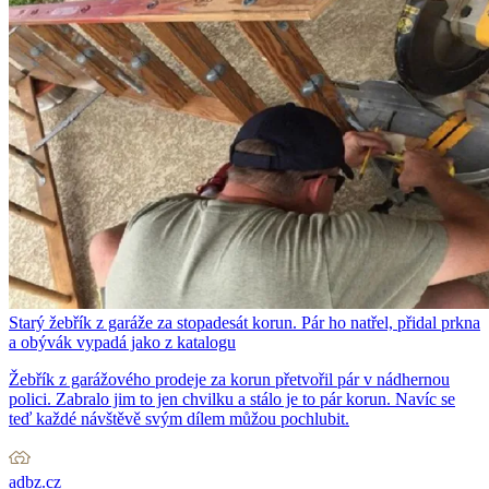
Starý žebřík z garáže za stopadesát korun. Pár ho natřel, přidal prkna
a obývák vypadá jako z katalogu
Žebřík z garážového prodeje za korun přetvořil pár v nádhernou
polici. Zabralo jim to jen chvilku a stálo je to pár korun. Navíc se
teď každé návštěvě svým dílem můžou pochlubit.
adbz.cz