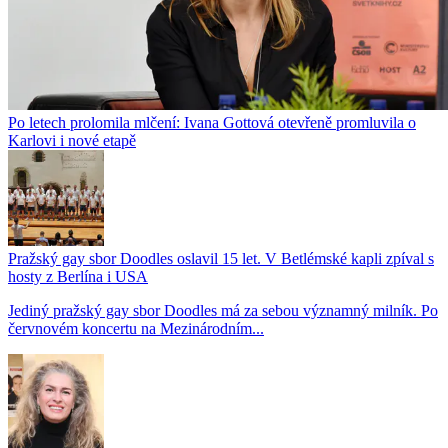
Po letech prolomila mlčení: Ivana Gottová otevřeně promluvila o
Karlovi i nové etapě
Pražský gay sbor Doodles oslavil 15 let. V Betlémské kapli zpíval s
hosty z Berlína i USA
Jediný pražský gay sbor Doodles má za sebou významný milník. Po
červnovém koncertu na Mezinárodním...