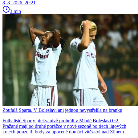
8. 8. 2026, 20:21
3 min
Zoufalá Sparta. V Boleslavi ani jednou nevystřelila na branku
Fotbalisté Sparty překvapivě prohráli v Mladé Boleslavi 0:2.
Pražané mají po druhé porážce v nové sezoně po třech ligových
kolech pouze tři body za upocené domácí vítězství nad Zlínem.