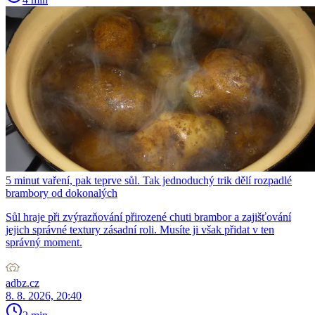
5 minut vaření, pak teprve sůl. Tak jednoduchý trik dělí rozpadlé
brambory od dokonalých
Sůl hraje při zvýrazňování přirozené chuti brambor a zajišťování
jejich správné textury zásadní roli. Musíte ji však přidat v ten
správný moment.
adbz.cz
8. 8. 2026, 20:40