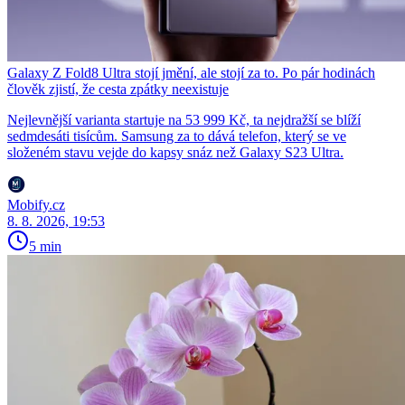
Galaxy Z Fold8 Ultra stojí jmění, ale stojí za to. Po pár hodinách
člověk zjistí, že cesta zpátky neexistuje
Nejlevnější varianta startuje na 53 999 Kč, ta nejdražší se blíží
sedmdesáti tisícům. Samsung za to dává telefon, který se ve
složeném stavu vejde do kapsy snáz než Galaxy S23 Ultra.
Mobify.cz
8. 8. 2026, 19:53
5 min