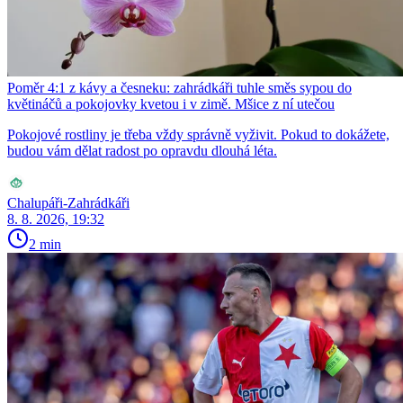
Poměr 4:1 z kávy a česneku: zahrádkáři tuhle směs sypou do
květináčů a pokojovky kvetou i v zimě. Mšice z ní utečou
Pokojové rostliny je třeba vždy správně vyživit. Pokud to dokážete,
budou vám dělat radost po opravdu dlouhá léta.
Chalupáři-Zahrádkáři
8. 8. 2026, 19:32
2 min