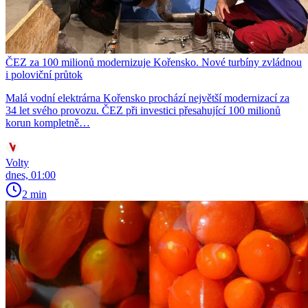
ČEZ za 100 milionů modernizuje Kořensko. Nové turbíny zvládnou
i poloviční průtok
Malá vodní elektrárna Kořensko prochází největší modernizací za
34 let svého provozu. ČEZ při investici přesahující 100 milionů
korun kompletně…
Volty
dnes, 01:00
2 min