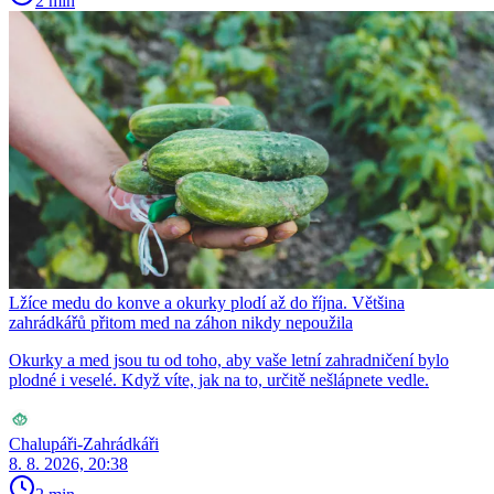
2 min
Lžíce medu do konve a okurky plodí až do října. Většina
zahrádkářů přitom med na záhon nikdy nepoužila
Okurky a med jsou tu od toho, aby vaše letní zahradničení bylo
plodné i veselé. Když víte, jak na to, určitě nešlápnete vedle.
Chalupáři-Zahrádkáři
8. 8. 2026, 20:38