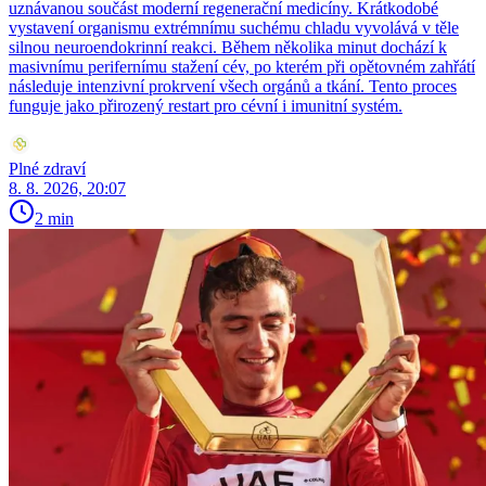
uznávanou součást moderní regenerační medicíny. Krátkodobé
vystavení organismu extrémnímu suchému chladu vyvolává v těle
silnou neuroendokrinní reakci. Během několika minut dochází k
masivnímu perifernímu stažení cév, po kterém při opětovném zahřátí
následuje intenzivní prokrvení všech orgánů a tkání. Tento proces
funguje jako přirozený restart pro cévní i imunitní systém.
Plné zdraví
8. 8. 2026, 20:07
2 min