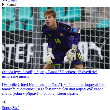
2 min
Reklama
Ostuda bývalé naděje Sparty. Brankář Heerkens předvedl dvě
nehorázné minely
Dvacetiletý Joeri Heerkens, kterého Ajax před rokem kupoval jako
brankáře budoucnosti, si za šest srpnových dnů připsal dvě trapné
chyby, jednu v přípravě, druhou v ostrém zápase.
SportyŽivě