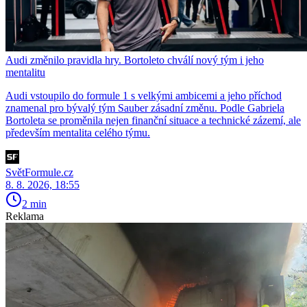
Audi změnilo pravidla hry. Bortoleto chválí nový tým i jeho
mentalitu
Audi vstoupilo do formule 1 s velkými ambicemi a jeho příchod
znamenal pro bývalý tým Sauber zásadní změnu. Podle Gabriela
Bortoleta se proměnila nejen finanční situace a technické zázemí, ale
především mentalita celého týmu.
SvětFormule.cz
8. 8. 2026, 18:55
2 min
Reklama