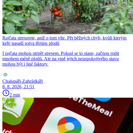
Rajčata stresujete, aniž o tom víte. Pět běžných chyb, kvůli kterým
keře nasadí sotva třetinu plodů
I rajčata mohou utrpět stresem. Pokud se to stane, začnou rodit
mnohem méně plodů. Ale na vině jejich neuspokojivého stavu
mohou být i jiné faktory.
Chalupáři-Zahrádkáři
8. 8. 2026, 21:51
2 min