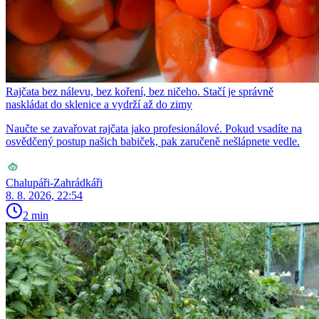
Rajčata bez nálevu, bez koření, bez ničeho. Stačí je správně
naskládat do sklenice a vydrží až do zimy
Naučte se zavařovat rajčata jako profesionálové. Pokud vsadíte na
osvědčený postup našich babiček, pak zaručeně nešlápnete vedle.
Chalupáři-Zahrádkáři
8. 8. 2026, 22:54
2 min