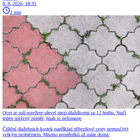
8. 8. 2026, 18:35
2 min
Ocet se solí rozežere plevel mezi dlaždicemi za 12 hodin. Stačí
jeden správný poměr, jinak to nefunguje
Čištění dlažebních kostek například příjezdové cesty nemusí být
velkým problémem. Mnoho prostředků už máte doma.