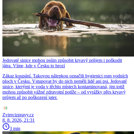
Jedovaté sinice mohou psům způsobit krvavý průjem i poškodit
játra. Víme, kde v Česku to hrozí
Zákaz koupání. Takovou nálepkou označili hygienici osm vodních
ploch v Česku. Vstupovat by do nich neměli lidé ani psi. Jedovaté
sinice, kterými je voda v těchto místech kontaminovaná, jim totiž
mohou způsobit vážné zdravotní potíže – od vyrážky přes krvavý
průjem až po poškození jater.
Zvirecizpravy.cz
8. 8. 2026, 21:31
3 min