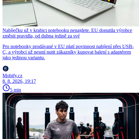
Nabíječku už v krabici notebooku nenajdete. EU donutila výrobce
změnit pravidla, od dubna jedině za své
Pro notebooky prodávané v EU platí povinnost nabíjení přes USB-
C, a výrobci už nesmí nutit zákazníky kupovat balení s adaptérem
jako jedinou variantu.
Mobify.cz
8. 8. 2026, 19:17
5 min