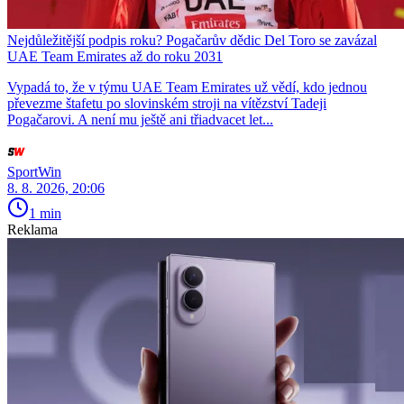
Nejdůležitější podpis roku? Pogačarův dědic Del Toro se zavázal
UAE Team Emirates až do roku 2031
Vypadá to, že v týmu UAE Team Emirates už vědí, kdo jednou
převezme štafetu po slovinském stroji na vítězství Tadeji
Pogačarovi. A není mu ještě ani třiadvacet let...
SportWin
8. 8. 2026, 20:06
1 min
Reklama