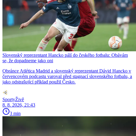
Slovenský reprezentant Hancko pálí do českého fotbalu: Obávám
se, že dopadneme jako oni
Obránce Atlética Madrid a slovenský reprezentant Dávid Hancko v
červencovém podcastu varoval před stagnací slovenského fotbalu, a
jako odstrašující příklad použil Česko.
SportyŽivě
8. 8. 2026, 21:43
3 min