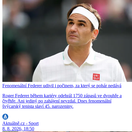
Fenomenální Federer udivil i počinem, za který se pohár nedává
Roger Federer během kariéry odehrál 1750 zápasů ve dvouhře a
čtyřhře. Ani jediný po zahájení nevzdal. Dnes fenomenální
švýcarský tenista slaví 45. narozeniny.
Aktuálně.cz - Sport
8. 8. 2026, 18:50