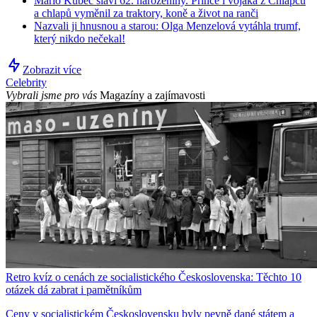
Mário Kubec slaví 62. narozeniny. Prince i vojáka z Chlapců
a chlapů vyměnil za traktory, koně a život na ranči
Nazvali ji hnusnou a starou: Olga Menzelová vytáhla trumf,
který nikdo nečekal!
Zobrazit více
Celebrity
Vybrali jsme pro vás
Magazíny a zajímavosti
Retro kvíz o cenách ze socialistického Československa: Těchto 10
otázek dá zabrat i pamětníkům
Ceny v socialistickém Československu byly pevně dané státem a