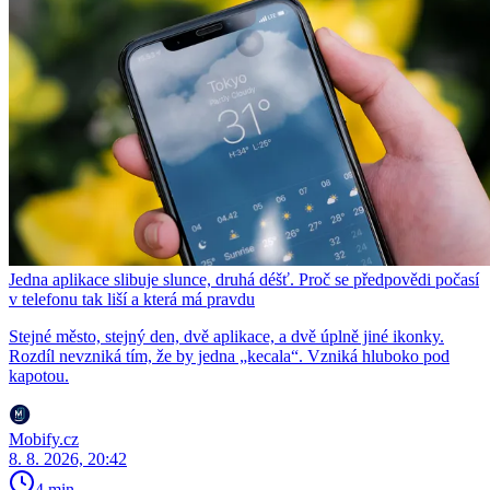
Jedna aplikace slibuje slunce, druhá déšť. Proč se předpovědi počasí
v telefonu tak liší a která má pravdu
Stejné město, stejný den, dvě aplikace, a dvě úplně jiné ikonky.
Rozdíl nevzniká tím, že by jedna „kecala“. Vzniká hluboko pod
kapotou.
Mobify.cz
8. 8. 2026, 20:42
4 min