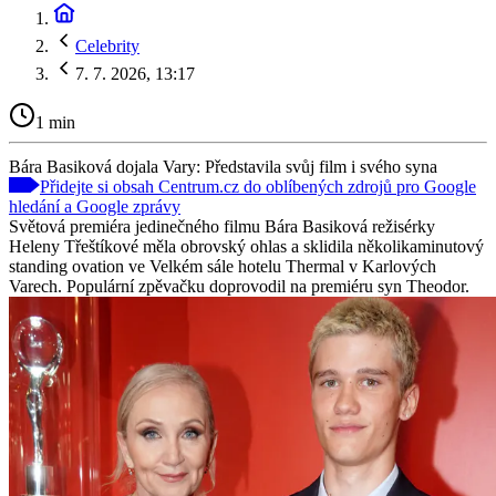
Celebrity
7. 7. 2026, 13:17
1 min
Bára Basiková dojala Vary: Představila svůj film i svého syna
Přidejte si obsah Centrum.cz do oblíbených zdrojů pro Google
hledání a Google zprávy
Světová premiéra jedinečného filmu Bára Basiková režisérky
Heleny Třeštíkové měla obrovský ohlas a sklidila několikaminutový
standing ovation ve Velkém sále hotelu Thermal v Karlových
Varech. Populární zpěvačku doprovodil na premiéru syn Theodor.