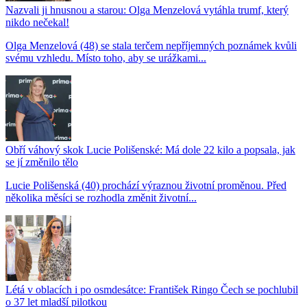
Nazvali ji hnusnou a starou: Olga Menzelová vytáhla trumf, který
nikdo nečekal!
Olga Menzelová (48) se stala terčem nepříjemných poznámek kvůli
svému vzhledu. Místo toho, aby se urážkami...
Obří váhový skok Lucie Polišenské: Má dole 22 kilo a popsala, jak
se jí změnilo tělo
Lucie Polišenská (40) prochází výraznou životní proměnou. Před
několika měsíci se rozhodla změnit životní...
Létá v oblacích i po osmdesátce: František Ringo Čech se pochlubil
o 37 let mladší pilotkou