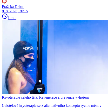
Pražská Drbna
8. 8. 2026, 20:15
1 min
Kryoterapie celého těla: Regenerace a prevence vyhoření
Celotělová kryoterapie se z alternativního konceptu rychle mění v