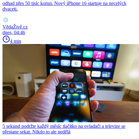
odhad přes 50 tisíc korun. Nový iPhone 16 startuje na necelých
dvaceti.
VědaŽivě.cz
dnes, 04:46
4 min
5 sekund podržte každý měsíc tlačítko na ovladači a televize se
přestane sekat. Nikdo to ale nedělá