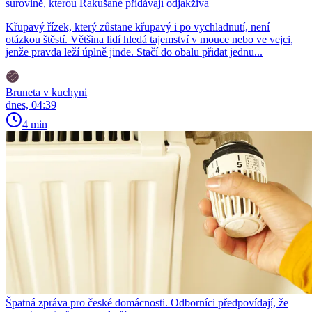
surovině, kterou Rakušané přidávají odjakživa
Křupavý řízek, který zůstane křupavý i po vychladnutí, není
otázkou štěstí. Většina lidí hledá tajemství v mouce nebo ve vejci,
jenže pravda leží úplně jinde. Stačí do obalu přidat jednu...
Bruneta v kuchyni
dnes, 04:39
4 min
Špatná zpráva pro české domácnosti. Odborníci předpovídají, že