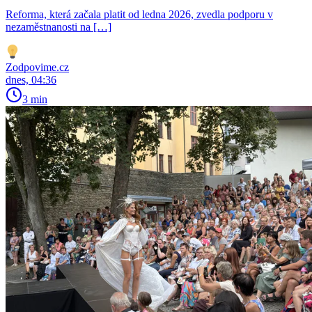
Reforma, která začala platit od ledna 2026, zvedla podporu v
nezaměstnanosti na […]
Zodpovime.cz
dnes, 04:36
3 min