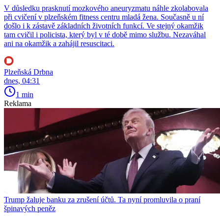
V důsledku prasknutí mozkového aneuryzmatu náhle zkolabovala
při cvičení v plzeňském fitness centru mladá žena. Současně u ní
došlo i k zástavě základních životních funkcí. Ve stejný okamžik
tam cvičil i policista, který byl v té době mimo službu. Nezaváhal
ani na okamžik a zahájil resuscitaci.
Plzeňská Drbna
dnes, 04:31
1 min
Reklama
Trump žaluje banku za zrušení účtů. Ta nyní promluvila o praní
špinavých peněz