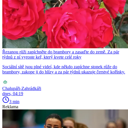
Řezanou růži zapíchněte do brambory a zasaďte do země. Za pár
týdnů z ní vyroste keř, který kvete celé roky
Sociální sítě jsou plné videí, kde někdo zapíchne stonek růže do
brambory, zakope ji do hlízy a za pár týdnů ukazuje čerstvé kořínky.
Chalupáři-Zahrádkáři
dnes, 04:19
3 min
Reklama