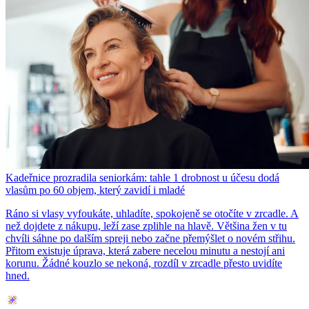
Kadeřnice prozradila seniorkám: tahle 1 drobnost u účesu dodá
vlasům po 60 objem, který zavidí i mladé
Ráno si vlasy vyfoukáte, uhladíte, spokojeně se otočíte v zrcadle. A
než dojdete z nákupu, leží zase zplihle na hlavě. Většina žen v tu
chvíli sáhne po dalším spreji nebo začne přemýšlet o novém střihu.
Přitom existuje úprava, která zabere necelou minutu a nestojí ani
korunu. Žádné kouzlo se nekoná, rozdíl v zrcadle přesto uvidíte
hned.