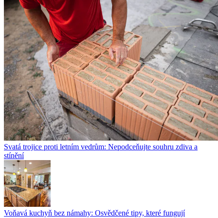
Svatá trojice proti letním vedrům: Nepodceňujte souhru zdiva a
stínění
Voňavá kuchyň bez námahy: Osvědčené tipy, které fungují