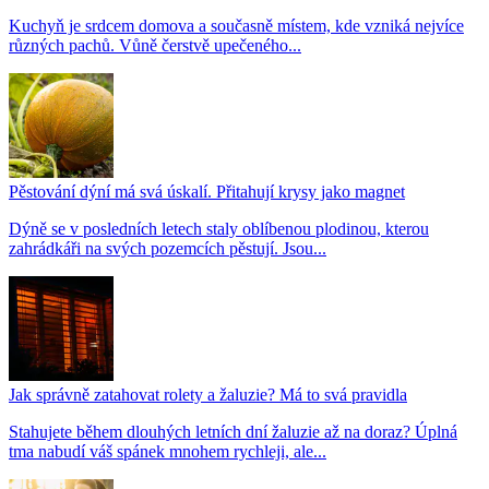
Kuchyň je srdcem domova a současně místem, kde vzniká nejvíce
různých pachů. Vůně čerstvě upečeného...
Pěstování dýní má svá úskalí. Přitahují krysy jako magnet
Dýně se v posledních letech staly oblíbenou plodinou, kterou
zahrádkáři na svých pozemcích pěstují. Jsou...
Jak správně zatahovat rolety a žaluzie? Má to svá pravidla
Stahujete během dlouhých letních dní žaluzie až na doraz? Úplná
tma nabudí váš spánek mnohem rychleji, ale...