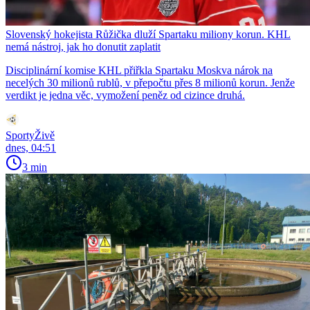
Slovenský hokejista Růžička dluží Spartaku miliony korun. KHL
nemá nástroj, jak ho donutit zaplatit
Disciplinární komise KHL přiřkla Spartaku Moskva nárok na
necelých 30 milionů rublů, v přepočtu přes 8 milionů korun. Jenže
verdikt je jedna věc, vymožení peněz od cizince druhá.
SportyŽivě
dnes, 04:51
3 min