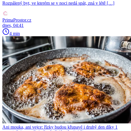
Rozpálený byt, ve kterém se v noci nedá spát, zná v létě […]
PrimaProstor.cz
dnes, 04:41
4 min
Ani mouka, ani vejce: řízky budou křupavé i druhý den díky 1