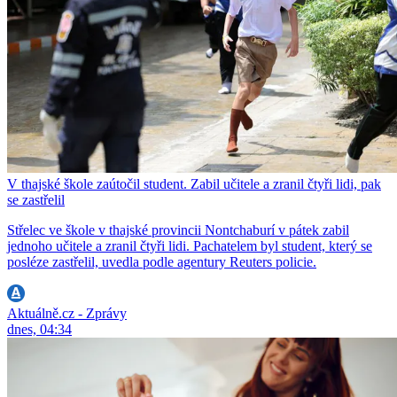
V thajské škole zaútočil student. Zabil učitele a zranil čtyři lidi, pak
se zastřelil
Střelec ve škole v thajské provincii Nontchaburí v pátek zabil
jednoho učitele a zranil čtyři lidi. Pachatelem byl student, který se
posléze zastřelil, uvedla podle agentury Reuters policie.
Aktuálně.cz - Zprávy
dnes, 04:34