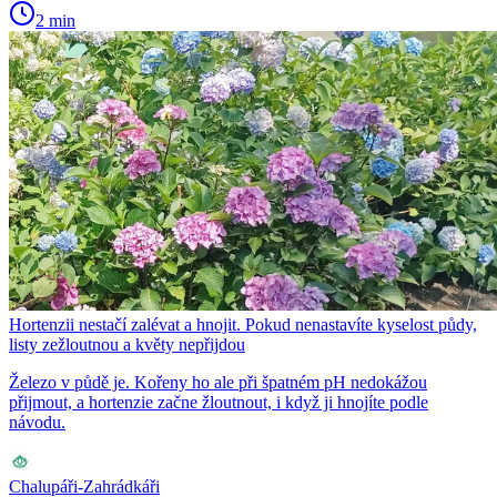
2 min
Hortenzii nestačí zalévat a hnojit. Pokud nenastavíte kyselost půdy,
listy zežloutnou a květy nepřijdou
Železo v půdě je. Kořeny ho ale při špatném pH nedokážou
přijmout, a hortenzie začne žloutnout, i když ji hnojíte podle
návodu.
Chalupáři-Zahrádkáři