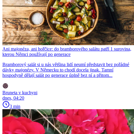
Ani majonéza, ani hořčice: do bramborového salátu patří 1 surovina,
kterou Němci používají po generace
Bramborový salát si u nás většina lidí neumí představit bez pořádné
dávky majonézy. V Německu to chodí docela jinak. Tamní
hospodyně dělají salát po generace úplně bez ní a přitom...
Bruneta v kuchyni
dnes, 04:20
3 min