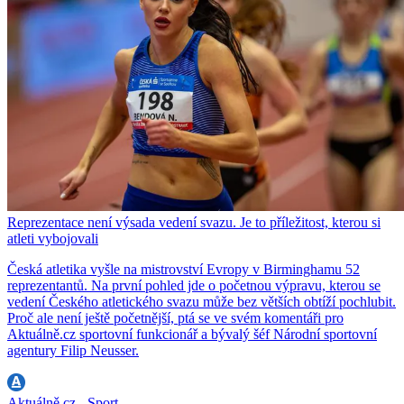
Reprezentace není výsada vedení svazu. Je to příležitost, kterou si
atleti vybojovali
Česká atletika vyšle na mistrovství Evropy v Birminghamu 52
reprezentantů. Na první pohled jde o početnou výpravu, kterou se
vedení Českého atletického svazu může bez větších obtíží pochlubit.
Proč ale není ještě početnější, ptá se ve svém komentáři pro
Aktuálně.cz sportovní funkcionář a bývalý šéf Národní sportovní
agentury Filip Neusser.
Aktuálně.cz - Sport