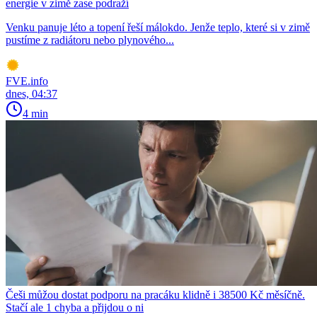
energie v zimě zase podraží
Venku panuje léto a topení řeší málokdo. Jenže teplo, které si v zimě
pustíme z radiátoru nebo plynového...
FVE.info
dnes, 04:37
4 min
Češi můžou dostat podporu na pracáku klidně i 38500 Kč měsíčně.
Stačí ale 1 chyba a přijdou o ni