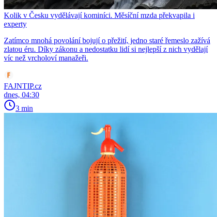
Kolik v Česku vydělávají kominíci. Měsíční mzda překvapila i
experty
Zatímco mnohá povolání bojují o přežití, jedno staré řemeslo zažívá
zlatou éru. Díky zákonu a nedostatku lidí si nejlepší z nich vydělají
víc než vrcholoví manažeři.
FAJNTIP.cz
dnes, 04:30
3 min