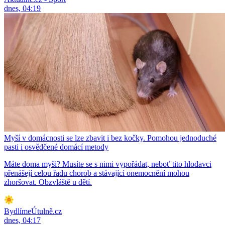
dnes, 04:19
Myší v domácnosti se lze zbavit i bez kočky. Pomohou jednoduché
pasti i osvědčené domácí metody
Máte doma myši? Musíte se s nimi vypořádat, neboť tito hlodavci
přenášejí celou řadu chorob a stávající onemocnění mohou
zhoršovat. Obzvláště u dětí.
BydlímeÚtulně.cz
dnes, 04:17