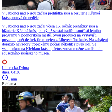
V Jablonci nad Nisou začala přehlídka skla a bižuterie Křehká
krása, potrvá do neděle
V Jablonci nad Nisou začal včera 15. ročník přehlídky skla a
bižuterie Křehká krása, který už se stal tradiční součástí letního
programu v podhorském městě. Svou produkci na výstavišti
prezentuje pět desítek firem nejen z Libereckého kraje. Na zahájení
dorazilo navzdory tropickému počasí několik stovek lidí. Se
vstupenkou na Křehkou krásu je letos znovu možné zamířit i do
sousedního sklářského muzea.
Liberecká Drbna
dnes, 04:36
1 min
Reklama