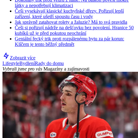
látky a nepotřebují klimatizaci
Češi vysekávají klasické kuchyňské dřezy. Pořizují lepší
zařízení, které ušetří spoustu času i vody
Jak správně zatahovat rolety a žaluzie? Má to svá pravidla
Češi si pořizují nádrže na dešťovku bez povolení. Hranice 50
kubíků už je před pokutou neochrání
Geniální řecký trik proti rozpálenému bytu za pár korun:
Klíčem je tento běžný předmět
Zobrazit více
Lifestyle
Bydlení
Rady do domu
Vybrali jsme pro vás
Magazíny a zajímavosti