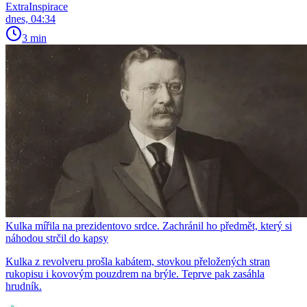
ExtraInspirace
dnes, 04:34
3 min
Kulka mířila na prezidentovo srdce. Zachránil ho předmět, který si
náhodou strčil do kapsy
Kulka z revolveru prošla kabátem, stovkou přeložených stran
rukopisu i kovovým pouzdrem na brýle. Teprve pak zasáhla
hrudník.