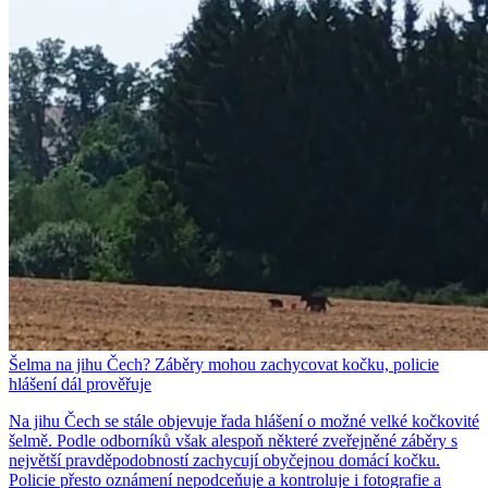
Šelma na jihu Čech? Záběry mohou zachycovat kočku, policie
hlášení dál prověřuje
Na jihu Čech se stále objevuje řada hlášení o možné velké kočkovité
šelmě. Podle odborníků však alespoň některé zveřejněné záběry s
největší pravděpodobností zachycují obyčejnou domácí kočku.
Policie přesto oznámení nepodceňuje a kontroluje i fotografie a