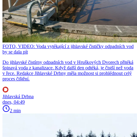
FOTO, VIDEO: Voda vytékající z jihlavské čističky odpadních vod
by se dala pít
Do jihlavské čistírny odpadních vod v Hruškových Dvorech přitéká
špinavá voda z kanalizace. Když další den odtéká, je čistší než voda
v řece. Redakce Jihlavské Drbny měla možnost si prohlédnout celý
proces čištění.
Jihlavská Drbna
dnes, 04:49
2 min