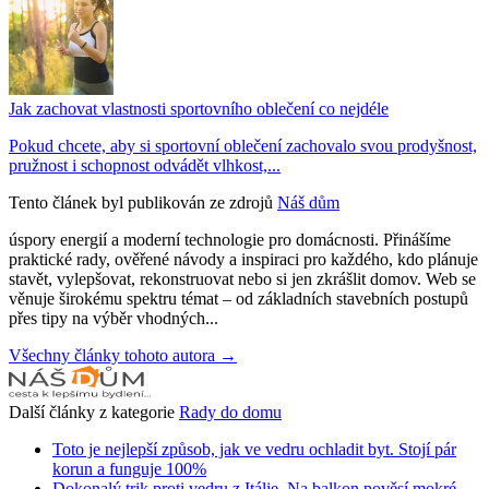
Jak zachovat vlastnosti sportovního oblečení co nejdéle
Pokud chcete, aby si sportovní oblečení zachovalo svou prodyšnost,
pružnost i schopnost odvádět vlhkost,...
Tento článek byl publikován ze zdrojů
Náš dům
úspory energií a moderní technologie pro domácnosti. Přinášíme
praktické rady, ověřené návody a inspiraci pro každého, kdo plánuje
stavět, vylepšovat, rekonstruovat nebo si jen zkrášlit domov. Web se
věnuje širokému spektru témat – od základních stavebních postupů
přes tipy na výběr vhodných...
Všechny články tohoto autora →
Další články z kategorie
Rady do domu
Toto je nejlepší způsob, jak ve vedru ochladit byt. Stojí pár
korun a funguje 100%
Dokonalý trik proti vedru z Itálie. Na balkon pověsí mokré