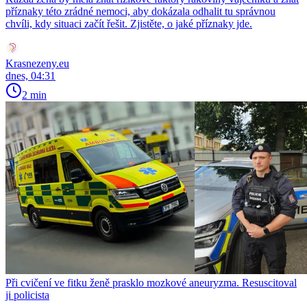
příznaky této zrádné nemoci, aby dokázala odhalit tu správnou
chvíli, kdy situaci začít řešit. Zjistěte, o jaké příznaky jde.
Krasnezeny.eu
dnes, 04:31
2 min
Při cvičení ve fitku ženě prasklo mozkové aneuryzma. Resuscitoval
ji policista