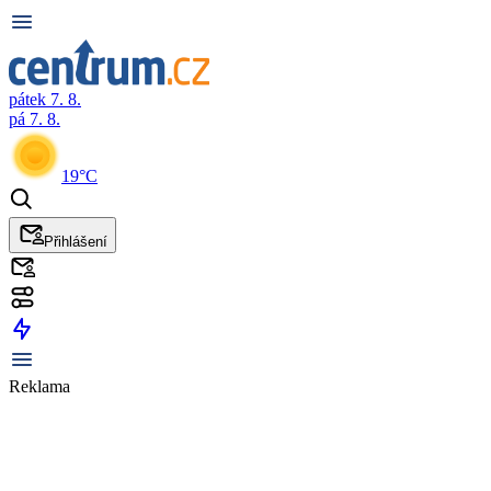
pátek 7. 8.
pá 7. 8.
19°C
Přihlášení
Reklama