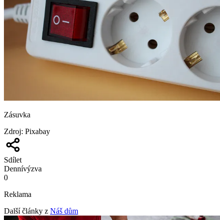
Zásuvka
Zdroj
:
Pixabay
Sdílet
Denní
výzva
0
Reklama
Další články z
Náš dům