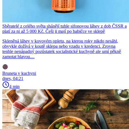
Sběratelé z celého světa shánějí tuhle sifonovou láhev z dob ČSSR a
platí za ni až 5 000 Kč. Češi ji mají po babičce ve sklepě
Skleněná láhev v kovovém opletu, na kterou roky nikdo nesáhl,
obvykle dožívá v koutě sklepa nebo vzadu v kredenci. Zrovna
tenhle nenápadný pozůstatek socialistické kuchyně ale umí pěkně
zamotat hlavou....
Bruneta v kuchyni
dnes, 04:21
4 min