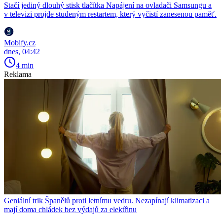
Stačí jediný dlouhý stisk tlačítka Napájení na ovladači Samsungu a
v televizi projde studeným restartem, který vyčistí zanesenou paměť.
Mobify.cz
dnes, 04:42
4 min
Reklama
Geniální trik Španělů proti letnímu vedru. Nezapínají klimatizaci a
mají doma chládek bez výdajů za elektřinu