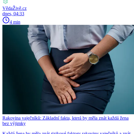
VědaŽivě.cz
dnes, 04:33
4 min
Rakovina vaječníků: Základní fakta, která by měla znát každá žena
bez výjimky
Každá žena by měla znát rizikové faktory rakoviny vaječníků a znát