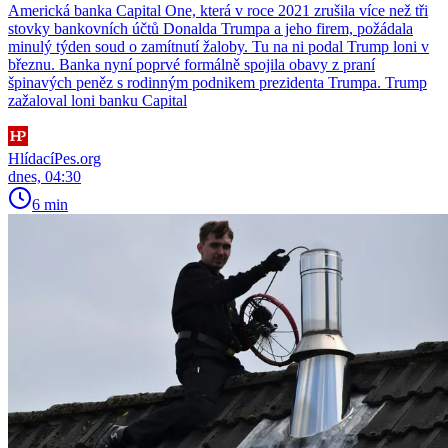
Americká banka Capital One, která v roce 2021 zrušila více než tři
stovky bankovních účtů Donalda Trumpa a jeho firem, požádala
minulý týden soud o zamítnutí žaloby. Tu na ni podal Trump loni v
březnu. Banka nyní poprvé formálně spojila obavy z praní
špinavých peněz s rodinným podnikem prezidenta Trumpa. Trump
zažaloval loni banku Capital
HlídacíPes.org
dnes, 04:30
6 min