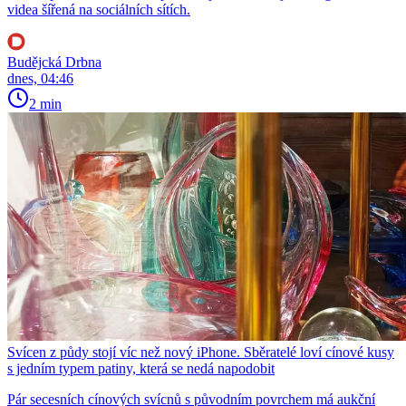
videa šířená na sociálních sítích.
Budějcká Drbna
dnes, 04:46
2 min
Svícen z půdy stojí víc než nový iPhone. Sběratelé loví cínové kusy
s jedním typem patiny, která se nedá napodobit
Pár secesních cínových svícnů s původním povrchem má aukční