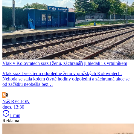
Vlak v Kolovratech srazil ženu, záchranáři ji hledali i s vrtulníkem
Vlak srazil ve středu odpoledne ženu v pražských Kolovratech.
Nehoda se stala kolem čtvrté hodiny odpolední a záchranná akce se
od začátku neobešla bez…
Náš REGION
dnes, 13:30
1 min
Reklama