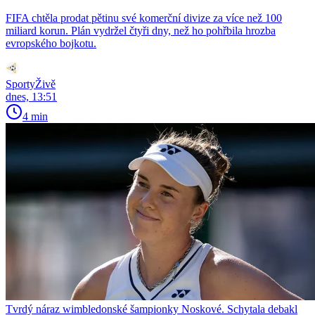
FIFA chtěla prodat pětinu své komerční divize za více než 100
miliard korun. Plán vydržel čtyři dny, než ho pohřbila hrozba
evropského bojkotu.
SportyŽivě
dnes, 13:51
4 min
Tvrdý náraz wimbledonské šampionky Noskové. Schytala debakl