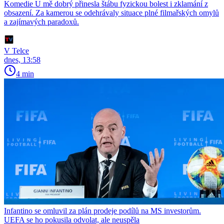
Komedie U mě dobrý přinesla štábu fyzickou bolest i zklamání z
obsazení. Za kamerou se odehrávaly situace plné filmařských omylů
a zajímavých paradoxů.
V Telce
dnes, 13:58
4 min
Infantino se omluvil za plán prodeje podílů na MS investorům.
UEFA se ho pokusila odvolat, ale neuspěla