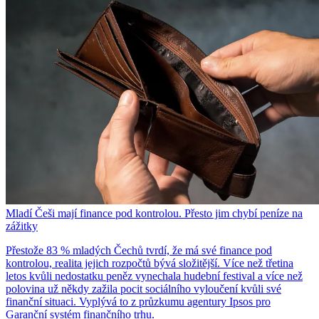
Mladí Češi mají finance pod kontrolou. Přesto jim chybí peníze na
zážitky
Přestože 83 % mladých Čechů tvrdí, že má své finance pod
kontrolou, realita jejich rozpočtů bývá složitější. Více než třetina
letos kvůli nedostatku peněz vynechala hudební festival a více než
polovina už někdy zažila pocit sociálního vyloučení kvůli své
finanční situaci. Vyplývá to z průzkumu agentury Ipsos pro
Garanční systém finančního trhu.