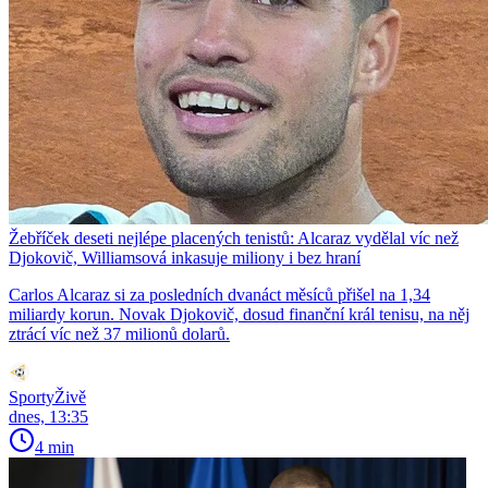
Žebříček deseti nejlépe placených tenistů: Alcaraz vydělal víc než
Djokovič, Williamsová inkasuje miliony i bez hraní
Carlos Alcaraz si za posledních dvanáct měsíců přišel na 1,34
miliardy korun. Novak Djokovič, dosud finanční král tenisu, na něj
ztrácí víc než 37 milionů dolarů.
SportyŽivě
dnes, 13:35
4 min