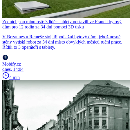
Zedníci jsou minulostí: 3 lidé s tablety postavili ve Francii bytový
dům pro 12 rodin za 34 dní pomocí 3D tisku
V Bezannes u Remeše stojí třípodlažní bytový dům, jehož nosné
stěny vytiskl robot za 34 dní místo obvyklých měsíců ruční práce.
Řídili to 3 operátoři s tablety.
Mobify.cz
dnes, 14:04
4 min