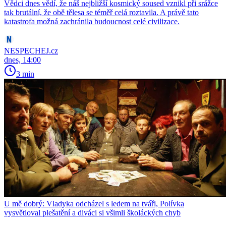
Vědci dnes vědí, že náš nejbližší kosmický soused vznikl při srážce
tak brutální, že obě tělesa se téměř celá roztavila. A právě tato
katastrofa možná zachránila budoucnost celé civilizace.
NESPECHEJ.cz
dnes, 14:00
3 min
U mě dobrý: Vladyka odcházel s ledem na tváři, Polívka
vysvětloval plešatění a diváci si všimli školáckých chyb