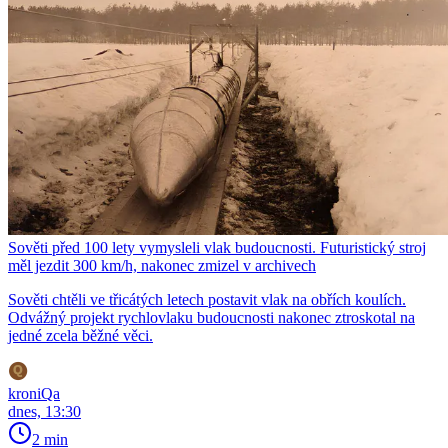
Sověti před 100 lety vymysleli vlak budoucnosti. Futuristický stroj
měl jezdit 300 km/h, nakonec zmizel v archivech
Sověti chtěli ve třicátých letech postavit vlak na obřích koulích.
Odvážný projekt rychlovlaku budoucnosti nakonec ztroskotal na
jedné zcela běžné věci.
kroniQa
dnes, 13:30
2 min