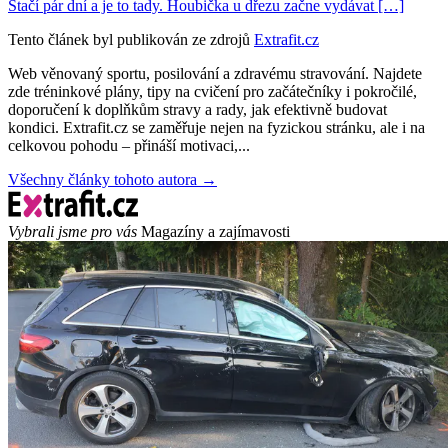
Stačí pár dní a je to tady. Houbička u dřezu začne vydávat […]
Tento článek byl publikován ze zdrojů
Extrafit.cz
Web věnovaný sportu, posilování a zdravému stravování. Najdete
zde tréninkové plány, tipy na cvičení pro začátečníky i pokročilé,
doporučení k doplňkům stravy a rady, jak efektivně budovat
kondici. Extrafit.cz se zaměřuje nejen na fyzickou stránku, ale i na
celkovou pohodu – přináší motivaci,...
Všechny články tohoto autora →
Vybrali jsme pro vás
Magazíny a zajímavosti