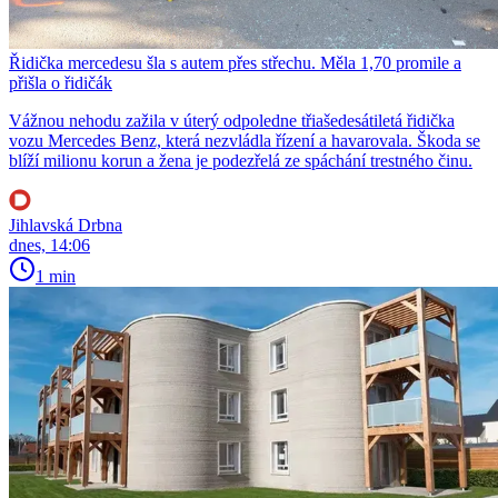
Řidička mercedesu šla s autem přes střechu. Měla 1,70 promile a
přišla o řidičák
Vážnou nehodu zažila v úterý odpoledne třiašedesátiletá řidička
vozu Mercedes Benz, která nezvládla řízení a havarovala. Škoda se
blíží milionu korun a žena je podezřelá ze spáchání trestného činu.
Jihlavská Drbna
dnes, 14:06
1 min