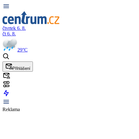
čtvrtek 6. 8.
čt 6. 8.
29°C
Přihlášení
Reklama