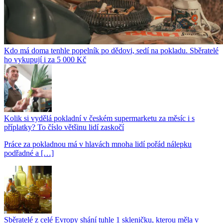
Kdo má doma tenhle popelník po dědovi, sedí na pokladu. Sběratelé
ho vykupují i za 5 000 Kč
Kolik si vydělá pokladní v českém supermarketu za měsíc i s
příplatky? To číslo většinu lidí zaskočí
Práce za pokladnou má v hlavách mnoha lidí pořád nálepku
podřadné a […]
Sběratelé z celé Evropy shání tuhle 1 skleničku, kterou měla v