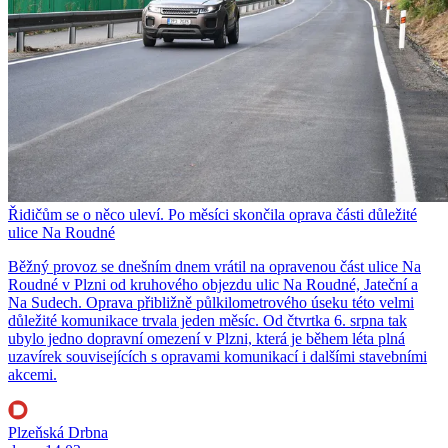
Řidičům se o něco uleví. Po měsíci skončila oprava části důležité
ulice Na Roudné
Běžný provoz se dnešním dnem vrátil na opravenou část ulice Na
Roudné v Plzni od kruhového objezdu ulic Na Roudné, Jateční a
Na Sudech. Oprava přibližně půlkilometrového úseku této velmi
důležité komunikace trvala jeden měsíc. Od čtvrtka 6. srpna tak
ubylo jedno dopravní omezení v Plzni, která je během léta plná
uzavírek souvisejících s opravami komunikací i dalšími stavebními
akcemi.
Plzeňská Drbna