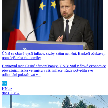
ČNB se obává vyšší inflace, sazby zatím nemění. Bankéři očekávají
pomalejší růst ekonomiky
Bankovní rada České národní banky (ČNB) vidí v české ekonomice
převažující rizika ve směru vyšší inflace. Rada potvrdila své
odhodlání pokračovat v...
HN.cz
dnes, 13:32