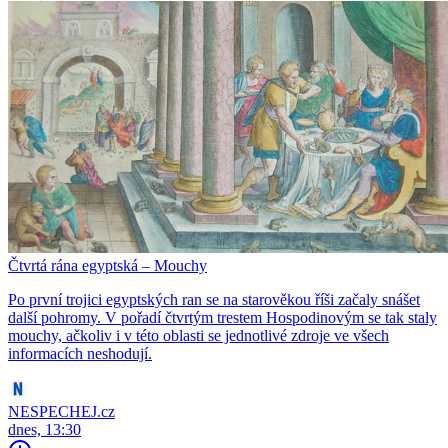
Čtvrtá rána egyptská – Mouchy
Po první trojici egyptských ran se na starověkou říši začaly snášet
další pohromy. V pořadí čtvrtým trestem Hospodinovým se tak staly
mouchy, ačkoliv i v této oblasti se jednotlivé zdroje ve všech
informacích neshodují.
NESPECHEJ.cz
dnes, 13:30