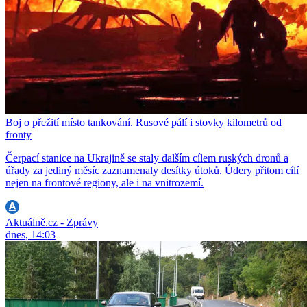
Boj o přežití místo tankování. Rusové pálí i stovky kilometrů od
fronty
Čerpací stanice na Ukrajině se staly dalším cílem ruských dronů a
úřady za jediný měsíc zaznamenaly desítky útoků. Údery přitom cílí
nejen na frontové regiony, ale i na vnitrozemí.
Aktuálně.cz - Zprávy
dnes, 14:03