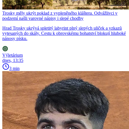
Trosky měly ukrýt poklad z vypleněného kláštera. Odvážlivci v
podzemí našli varovné nápisy i slepé chodby
Hrad Trosky ukrývá spletitý labyrint plný slepých uliček a vzkazů
vytesaných do skály. Cestu k obrovskému bohatství blokují hluboké
nánosy písku.
Výletárium
dnes, 13:35
3 min