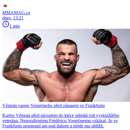
MMAMAG.cz
dnes, 13:21
1 min
Vémola varuje Vosgröneho před zápasem ve Frankfurtu
Karlos Vémola před návratem do klece odmítá roli vysloužilého
veterána. Neporaženému Frédéricu Vosgrönemu vzkázal, že ve
Frankfurtu neustoupí ani pod tlakem a půjde mu ublížit.