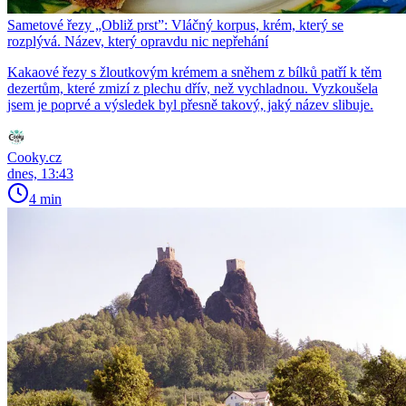
Sametové řezy „Obliž prst”: Vláčný korpus, krém, který se
rozplývá. Název, který opravdu nic nepřehání
Kakaové řezy s žloutkovým krémem a sněhem z bílků patří k těm
dezertům, které zmizí z plechu dřív, než vychladnou. Vyzkoušela
jsem je poprvé a výsledek byl přesně takový, jaký název slibuje.
Cooky.cz
dnes, 13:43
4 min