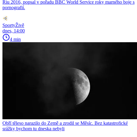
Riu 2016, popsal v pořadu BBC World Service roky marného boje s
pornografií.
SportyŽivě
dnes, 14:00
4 min
Obří těleso narazilo do Země a zrodil se Měsíc. Bez katastrofické
srážky bychom tu dneska nebyli