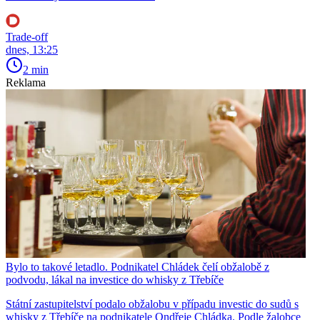
Trade-off
dnes, 13:25
2 min
Reklama
Bylo to takové letadlo. Podnikatel Chládek čelí obžalobě z
podvodu, lákal na investice do whisky z Třebíče
Státní zastupitelství podalo obžalobu v případu investic do sudů s
whisky z Třebíče na podnikatele Ondřeje Chládka. Podle žalobce