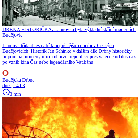
DRBNA HISTORIČKA: Lannovka byla výkladní skříní moderních
Budějovic
Lannova třída dnes patří k nejrušnějším ulicím v Českých
Budějovicích. Historik Jan Schinko v dalším díle Drbny historičky
připomíná proměny ulice od první republiky přes válečné události až
po vznik kina Čas nebo legendárního Vatikánu.
Budějcká Drbna
dnes, 14:03
3 min