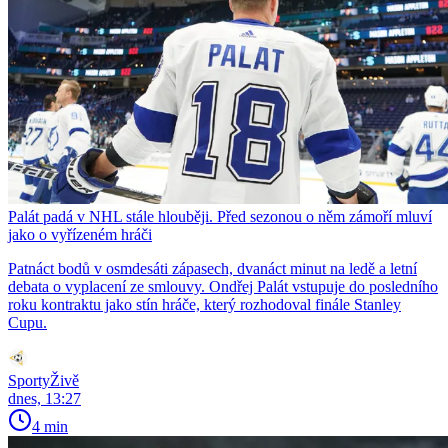
Palát padá v NHL stále hlouběji. Před sezonou o něm zámoří mluví
jako o vyřízeném hráči
Patnáct bodů v osmdesáti zápasech, dvanáct minut na ledě a letní
debata o vyplacení ze smlouvy. Ondřej Palát vstupuje do posledního
roku kontraktu jako stín hráče, který rozhodoval finále Stanley
Cupu.
SportyŽivě
dnes, 13:27
4 min