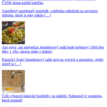
ČSSR doma každá babička
Zaprášený nazelenalý popelník, cukřenka odložená za servisem,
sklenka, které si roky nikdo […]
Ani vejce, ani majonéza: bramborový salát bude krémový i třetí den
díky 1 věci, kterou máte v lednici
Klasický český bramborový salát stojí na vejcích a majonéze. Jenže
právě ta […]
Češi vyhazují klasické houbičky na nádobí. Nahrazují je variantou,
která nesmrdí