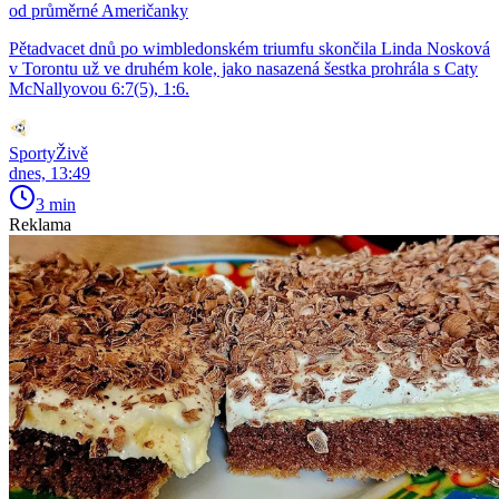
od průměrné Američanky
Pětadvacet dnů po wimbledonském triumfu skončila Linda Nosková
v Torontu už ve druhém kole, jako nasazená šestka prohrála s Caty
McNallyovou 6:7(5), 1:6.
SportyŽivě
dnes, 13:49
3 min
Reklama