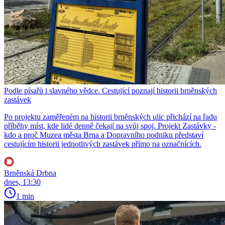
Podle písařů i slavného vědce. Cestující poznají historii brněnských
zastávek
Po projektu zaměřeném na historii brněnských ulic přichází na řadu
příběhy míst, kde lidé denně čekají na svůj spoj. Projekt Zastávky -
kdo a proč Muzea města Brna a Dopravního podniku představí
cestujícím historii jednotlivých zastávek přímo na označnících.
Brněnská Drbna
dnes, 13:30
1 min