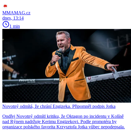
MMAMAG.cz
dnes, 13:14
1 min
Novotný odmítá, že chrání Engizeka. Připomněl podpis Jotka
Ondřej Novotný odmítl kritiku, že Oktagon po incidentu v Kolíně
nad Rýnem nadržuje Kerimu Engizekovi. Podle promotéra by
organizace polského favorita Krzysztofa Jotka vůbec nepodepsala.