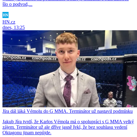
šlo o podvod,...
HN.cz
dnes, 13:25
Jíra dál láká Vémolu do G MMA. Terminátor už nastavil podmínku
Jakub Jíra tvrdí, že Karlos Vémola má o spolupráci s G MMA velký
zájem. Terminátor už ale dříve jasně řekl, že bez souhlasu vedení
Oktagonu jinam nepůjde.