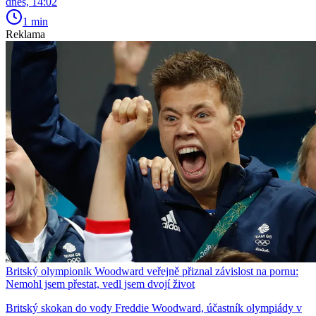
dnes, 14:02
1 min
Reklama
Britský olympionik Woodward veřejně přiznal závislost na pornu:
Nemohl jsem přestat, vedl jsem dvojí život
Britský skokan do vody Freddie Woodward, účastník olympiády v