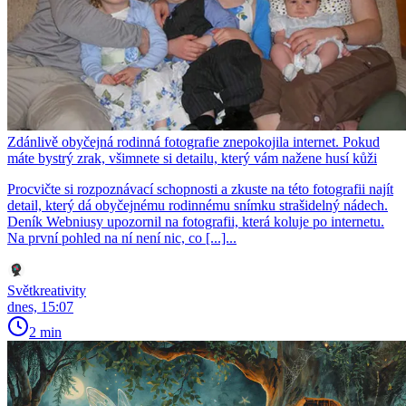
Zdánlivě obyčejná rodinná fotografie znepokojila internet. Pokud
máte bystrý zrak, všimnete si detailu, který vám nažene husí kůži
Procvičte si rozpoznávací schopnosti a zkuste na této fotografii najít
detail, který dá obyčejnému rodinnému snímku strašidelný nádech.
Deník Webniusy upozornil na fotografii, která koluje po internetu.
Na první pohled na ní není nic, co [...]...
Světkreativity
dnes, 15:07
2 min