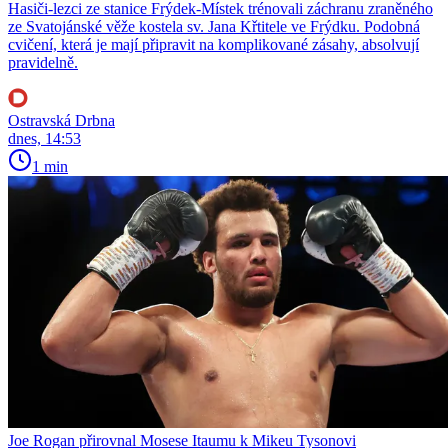
Hasiči-lezci ze stanice Frýdek-Místek trénovali záchranu zraněného
ze Svatojánské věže kostela sv. Jana Křtitele ve Frýdku. Podobná
cvičení, která je mají připravit na komplikované zásahy, absolvují
pravidelně.
Ostravská Drbna
dnes, 14:53
1 min
Joe Rogan přirovnal Mosese Itaumu k Mikeu Tysonovi