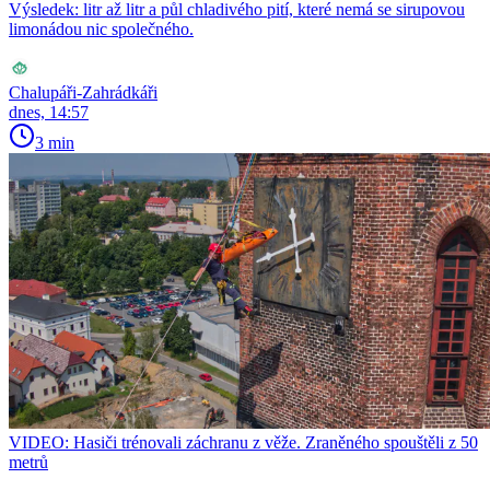
Výsledek: litr až litr a půl chladivého pití, které nemá se sirupovou
limonádou nic společného.
Chalupáři-Zahrádkáři
dnes, 14:57
3 min
VIDEO: Hasiči trénovali záchranu z věže. Zraněného spouštěli z 50
metrů