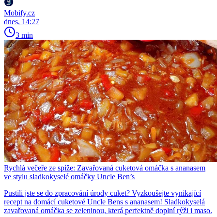
Mobify.cz
dnes, 14:27
3 min
Rychlá večeře ze spíže: Zavařovaná cuketová omáčka s ananasem
ve stylu sladkokyselé omáčky Uncle Ben’s
Pustili jste se do zpracování úrody cuket? Vyzkoušejte vynikající
recept na domácí cuketové Uncle Bens s ananasem! Sladkokyselá
zavařovaná omáčka se zeleninou, která perfektně doplní rýži i maso.