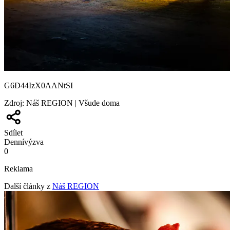
G6D44IzX0AANtSI
Zdroj
:
Náš REGION | Všude doma
Sdílet
Denní
výzva
0
Reklama
Další články z
Náš REGION