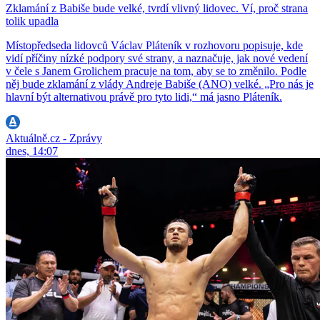
Zklamání z Babiše bude velké, tvrdí vlivný lidovec. Ví, proč strana
tolik upadla
Místopředseda lidovců Václav Pláteník v rozhovoru popisuje, kde
vidí příčiny nízké podpory své strany, a naznačuje, jak nové vedení
v čele s Janem Grolichem pracuje na tom, aby se to změnilo. Podle
něj bude zklamání z vlády Andreje Babiše (ANO) velké. „Pro nás je
hlavní být alternativou právě pro tyto lidi,“ má jasno Pláteník.
Aktuálně.cz - Zprávy
dnes, 14:07