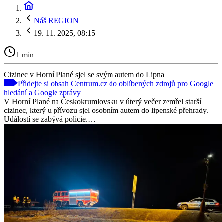
Náš REGION
19. 11. 2025, 08:15
1 min
Cizinec v Horní Plané sjel se svým autem do Lipna
Přidejte si obsah Centrum.cz do oblíbených zdrojů pro Google
hledání a Google zprávy
V Horní Plané na Českokrumlovsku v úterý večer zemřel starší
cizinec, který u přívozu sjel osobním autem do lipenské přehrady.
Událostí se zabývá policie.…