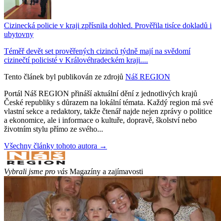
Cizinecká policie v kraji zpřísnila dohled. Prověřila tisíce dokladů i
ubytovny
Téměř devět set prověřených cizinců týdně mají na svědomí
cizinečtí policisté v Královéhradeckém kraji....
Tento článek byl publikován ze zdrojů
Náš REGION
Portál Náš REGION přináší aktuální dění z jednotlivých krajů
České republiky s důrazem na lokální témata. Každý region má své
vlastní sekce a redaktory, takže čtenář najde nejen zprávy o politice
a ekonomice, ale i informace o kultuře, dopravě, školství nebo
životním stylu přímo ze svého...
Všechny články tohoto autora →
Vybrali jsme pro vás
Magazíny a zajímavosti