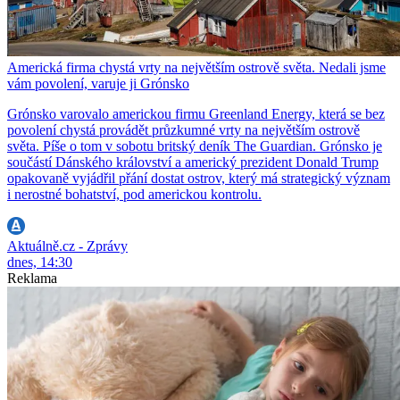
Americká firma chystá vrty na největším ostrově světa. Nedali jsme
vám povolení, varuje ji Grónsko
Grónsko varovalo americkou firmu Greenland Energy, která se bez
povolení chystá provádět průzkumné vrty na největším ostrově
světa. Píše o tom v sobotu britský deník The Guardian. Grónsko je
součástí Dánského království a americký prezident Donald Trump
opakovaně vyjádřil přání dostat ostrov, který má strategický význam
i nerostné bohatství, pod americkou kontrolu.
Aktuálně.cz - Zprávy
dnes, 14:30
Reklama