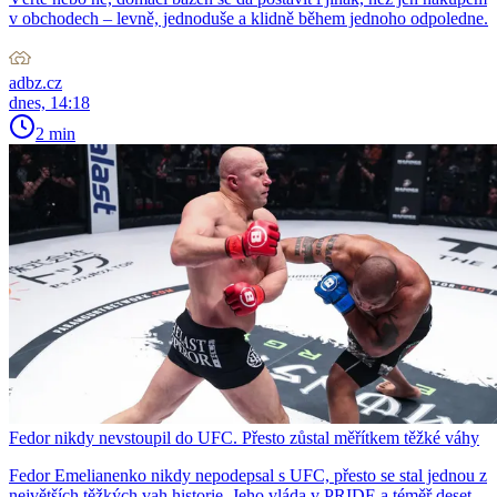
v obchodech – levně, jednoduše a klidně během jednoho odpoledne.
adbz.cz
dnes, 14:18
2 min
Fedor nikdy nevstoupil do UFC. Přesto zůstal měřítkem těžké váhy
Fedor Emelianenko nikdy nepodepsal s UFC, přesto se stal jednou z
největších těžkých vah historie. Jeho vláda v PRIDE a téměř deset