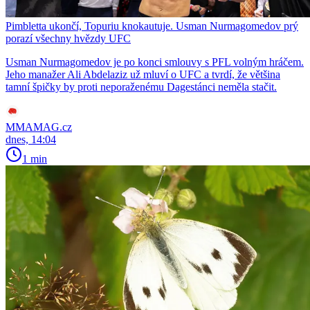
Pimbletta ukončí, Topuriu knokautuje. Usman Nurmagomedov prý
porazí všechny hvězdy UFC
Usman Nurmagomedov je po konci smlouvy s PFL volným hráčem.
Jeho manažer Ali Abdelaziz už mluví o UFC a tvrdí, že většina
tamní špičky by proti neporaženému Dagestánci neměla stačit.
MMAMAG.cz
dnes, 14:04
1 min