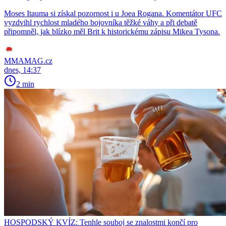
Moses Itauma si získal pozornost i u Joea Rogana. Komentátor UFC
vyzdvihl rychlost mladého bojovníka těžké váhy a při debatě
připomněl, jak blízko měl Brit k historickému zápisu Mikea Tysona.
MMAMAG.cz
dnes, 14:37
2 min
HOSPODSKÝ KVÍZ: Tenhle souboj se znalostmi končí pro