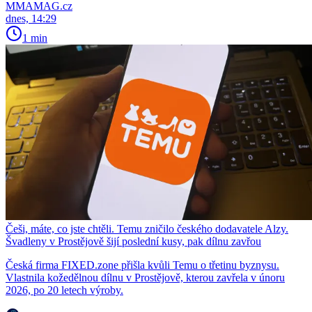
MMAMAG.cz
dnes, 14:29
1 min
Češi, máte, co jste chtěli. Temu zničilo českého dodavatele Alzy.
Švadleny v Prostějově šijí poslední kusy, pak dílnu zavřou
Česká firma FIXED.zone přišla kvůli Temu o třetinu byznysu.
Vlastnila kožedělnou dílnu v Prostějově, kterou zavřela v únoru
2026, po 20 letech výroby.