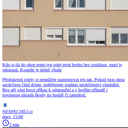
Kdo si dá do oken tento typ rolet proti horku bez souhlasu, musí je
odstranit. Koupíte je úplně všude
Předokenní rolety si nemůžete namontovat jen tak. Pokud jsou okna
společnou částí domu, potřebujete souhlas společenství vlastníků.
Bez něj vám hrozí příkaz k odstranění a v horším případě i
povinnost uhradit škody na fasádě či zateplení.
NESPECHEJ.cz
dnes, 15:00
2 min