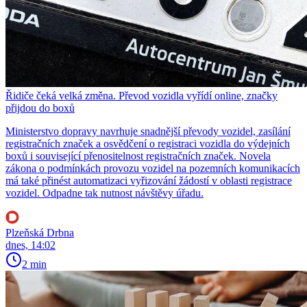
Řidiče čeká velká změna. Převod vozidla vyřídí online, značky
přijdou do boxů
Ministerstvo dopravy navrhuje snadnější převody vozidel, zasílání
registračních značek a osvědčení o registraci vozidla do výdejních
boxů i související přenositelnost registračních značek. Novela
zákona o podmínkách provozu vozidel na pozemních komunikacích
má také přinést automatizaci vyřizování žádostí v oblasti registrace
vozidel. Odpadne tak nutnost návštěvy úřadu.
Plzeňská Drbna
dnes, 14:02
2 min