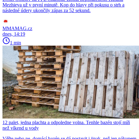
Mezhieva už v první minutě. Kop do hlavy při pokusu o strh a
následné údery ukončily zápas za 52 sekund.
MMAMAG.cz
dnes, 14:19
1 min
12 palet, jedna plachta a odpoledne volna. Tenhle bazén stojí míň
než víkend u vody
Věřte nebo ne, domácí bazén se dá postavit i jinak, než jen nákupem