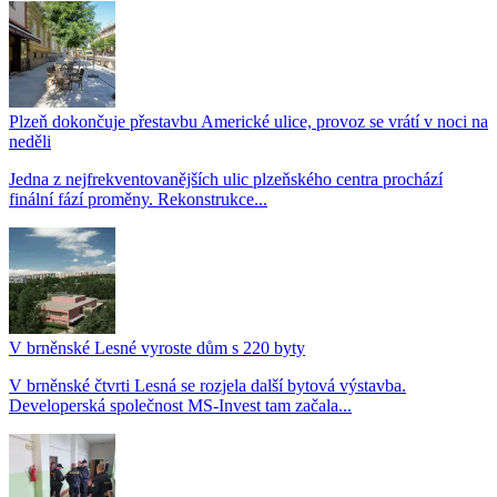
Plzeň dokončuje přestavbu Americké ulice, provoz se vrátí v noci na
neděli
Jedna z nejfrekventovanějších ulic plzeňského centra prochází
finální fází proměny. Rekonstrukce...
V brněnské Lesné vyroste dům s 220 byty
V brněnské čtvrti Lesná se rozjela další bytová výstavba.
Developerská společnost MS-Invest tam začala...