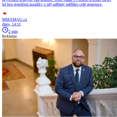
let bez regulérní porážky z něj udělaly měřítko celé generace.
MMAMAG.cz
dnes, 14:11
2 min
Reklama