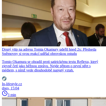
Drsný vtip na adresu Tomia Okamury udeřil hned 2x: Předseda
Sněmovny si svou reakcí udělal obrovskou ostudu
Tomio Okamura se ohradil proti satirickému textu Reflexu, který
zjevně četl jako běžnou zprávu. Nejde přitom o první střet s
médiem, s nímž vede dlouhodobě napjatý vztah.
In-lifestyle.cz
dnes, 15:04
3 min