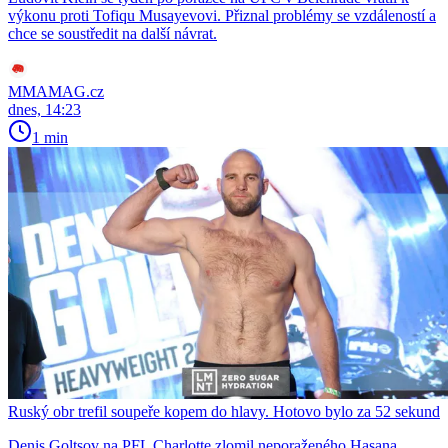
výkonu proti Tofiqu Musayevovi. Přiznal problémy se vzdáleností a
chce se soustředit na další návrat.
MMAMAG.cz
dnes, 14:23
1 min
Ruský obr trefil soupeře kopem do hlavy. Hotovo bylo za 52 sekund
Denis Goltsov na PFL Charlotte zlomil neporaženého Hasana