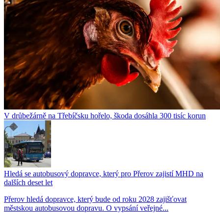
V drůbežárně na Třebíčsku hořelo, škoda dosáhla 300 tisíc korun
Hledá se autobusový dopravce, který pro Přerov zajistí MHD na
dalších deset let
Přerov hledá dopravce, který bude od roku 2028 zajišťovat
městskou autobusovou dopravu. O vypsání veřejné...