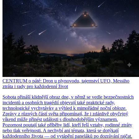
CENTRUM o páté: Dron u plynovodu, tajemství UFO, Messiho
ztráta i rady pro každodenní život
Sobota přináší klidnější obraz dne, v němž se vedle bezpečnostních
incidentů a osobních tragédií objevují také praktické rady,
technologické vychytávky a výhled k mimořádné noční obloze.
Zprávy z různých částí světa připomínají, že i zdánlivě obyčejný
víkend může přinést události s dlouhodobějším významem.
Pozornost poutají také příběhy lidí, kteří řeší vztahy, rodinné ztráty
nebo tlak veřejnosti. A nechybí ani témata, která se dotýkají
každodenního života — od vytápění paneláků po dozrávání rajčat.