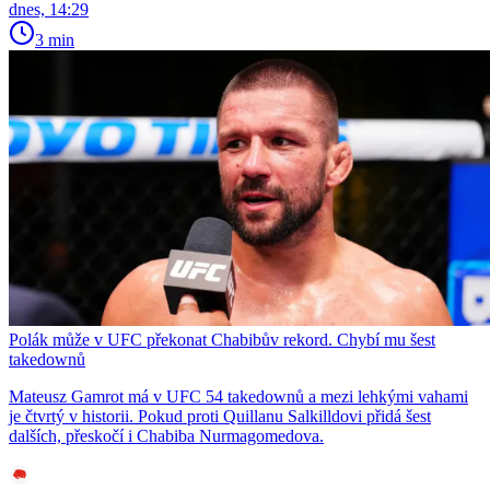
dnes, 14:29
3 min
Polák může v UFC překonat Chabibův rekord. Chybí mu šest
takedownů
Mateusz Gamrot má v UFC 54 takedownů a mezi lehkými vahami
je čtvrtý v historii. Pokud proti Quillanu Salkilldovi přidá šest
dalších, přeskočí i Chabiba Nurmagomedova.