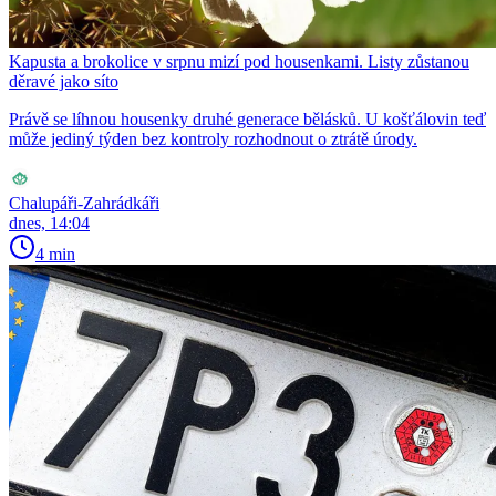
Kapusta a brokolice v srpnu mizí pod housenkami. Listy zůstanou
děravé jako síto
Právě se líhnou housenky druhé generace bělásků. U košťálovin teď
může jediný týden bez kontroly rozhodnout o ztrátě úrody.
Chalupáři-Zahrádkáři
dnes, 14:04
4 min