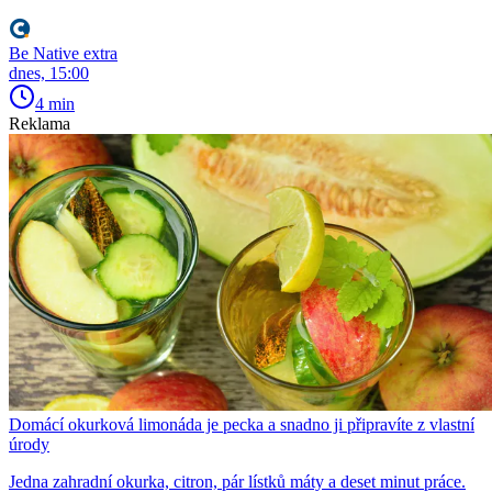
Be Native extra
dnes, 15:00
4 min
Reklama
Domácí okurková limonáda je pecka a snadno ji připravíte z vlastní
úrody
Jedna zahradní okurka, citron, pár lístků máty a deset minut práce.