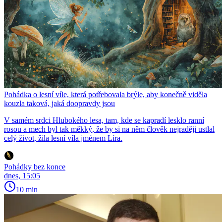
Pohádka o lesní víle, která potřebovala brýle, aby konečně viděla
kouzla taková, jaká doopravdy jsou
V samém srdci Hlubokého lesa, tam, kde se kapradí lesklo ranní
rosou a mech byl tak měkký, že by si na něm člověk nejraději ustlal
celý život, žila lesní víla jménem Líra.
Pohádky bez konce
dnes, 15:05
10 min