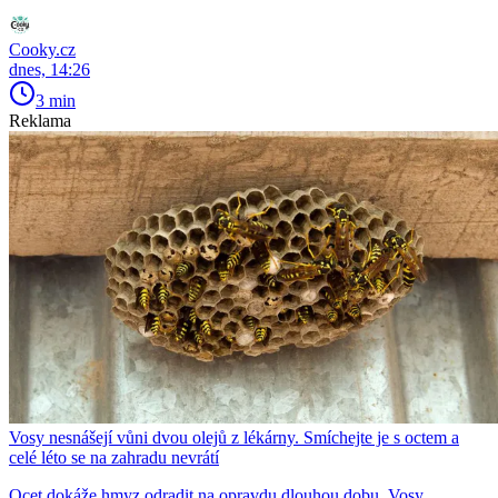
Cooky.cz
dnes, 14:26
3 min
Reklama
Vosy nesnášejí vůni dvou olejů z lékárny. Smíchejte je s octem a
celé léto se na zahradu nevrátí
Ocet dokáže hmyz odradit na opravdu dlouhou dobu. Vosy,