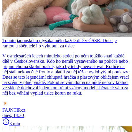
Tohoto japonského plyšáka mělo každé dítě v ČSSR. Dnes je
raritou a sběratelé ho vykupují za tisíce
V osmdesátých letech minulého století po něm toužilo snad každé
dítě v Československu. Kdo ho neměl vystaveného na poličce nebo
připnutého na školní brašně, jako by tehdy neexistoval. Rodiče na
něj stáli nekonečné fronty a platili za něj těžce vydobytými poukazy.
Dnes se tato legendární chlupatá hračka s plastovým obličejem vrací
na scénu v plné parádě. Pokud se vám doma na půdě nebo v krabici
ve sklepě dochoval jeden konkrétní vzácný model, sběratelé vám za
něj bez váhání vyplatí tisíce korun na ruku.
FAJNTIP.cz
dnes, 14:30
3 min