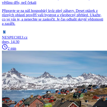
většinu dřív, než čekali
Připravte se na náš hospodský kvíz plný zábavy. Deset otázek z
různých oblastí prověří vaši bystrost a všeobecný přehled. Ukažte,
co ve vás je, a nenechte se zaskočit. Je čas odhalit skryté vědomosti
a zazářit.
NESPECHEJ.cz
dnes, 14:30
2 min