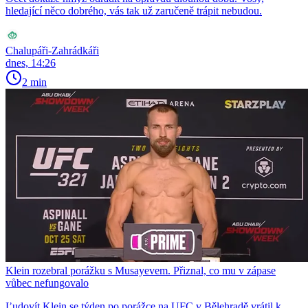
hledající něco dobrého, vás tak už zaručeně trápit nebudou.
Chalupáři-Zahrádkáři
dnes, 14:26
2 min
Klein rozebral porážku s Musayevem. Přiznal, co mu v zápase
vůbec nefungovalo
Ľudovít Klein se týden po porážce na UFC v Bělehradě vrátil k