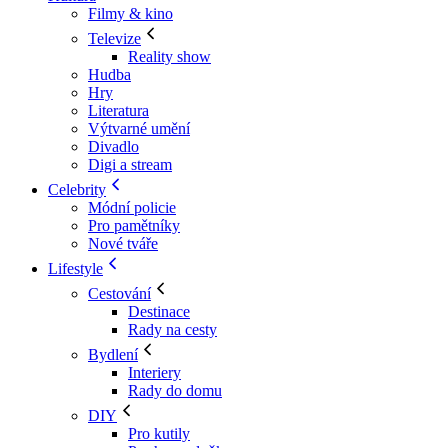
Filmy & kino
Televize
Reality show
Hudba
Hry
Literatura
Výtvarné umění
Divadlo
Digi a stream
Celebrity
Módní policie
Pro pamětníky
Nové tváře
Lifestyle
Cestování
Destinace
Rady na cesty
Bydlení
Interiery
Rady do domu
DIY
Pro kutily