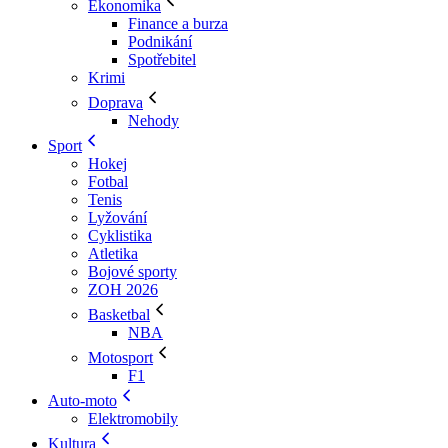
Ekonomika
Finance a burza
Podnikání
Spotřebitel
Krimi
Doprava
Nehody
Sport
Hokej
Fotbal
Tenis
Lyžování
Cyklistika
Atletika
Bojové sporty
ZOH 2026
Basketbal
NBA
Motosport
F1
Auto-moto
Elektromobily
Kultura