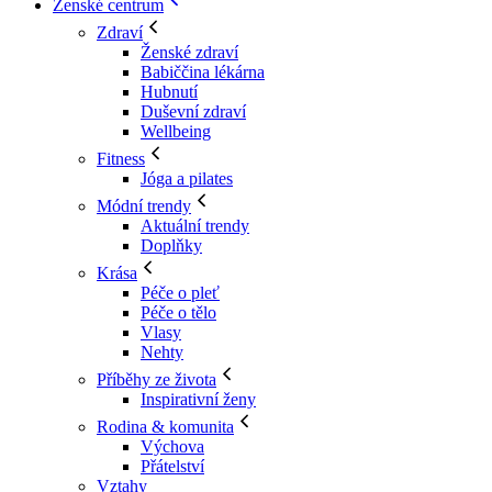
Ženské centrum
Zdraví
Ženské zdraví
Babiččina lékárna
Hubnutí
Duševní zdraví
Wellbeing
Fitness
Jóga a pilates
Módní trendy
Aktuální trendy
Doplňky
Krása
Péče o pleť
Péče o tělo
Vlasy
Nehty
Příběhy ze života
Inspirativní ženy
Rodina & komunita
Výchova
Přátelství
Vztahy