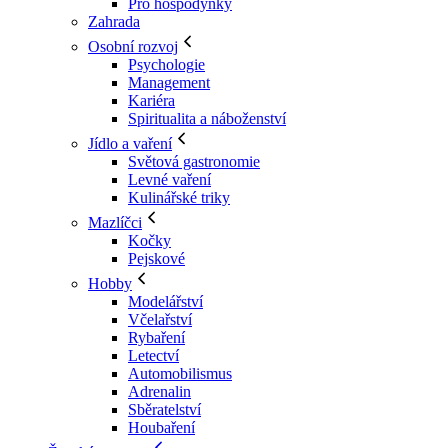
Pro hospodyňky
Zahrada
Osobní rozvoj
Psychologie
Management
Kariéra
Spiritualita a náboženství
Jídlo a vaření
Světová gastronomie
Levné vaření
Kulinářské triky
Mazlíčci
Kočky
Pejskové
Hobby
Modelářství
Včelařství
Rybaření
Letectví
Automobilismus
Adrenalin
Sběratelství
Houbaření