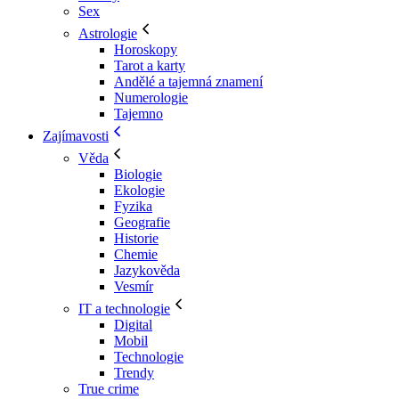
Sex
Astrologie
Horoskopy
Tarot a karty
Andělé a tajemná znamení
Numerologie
Tajemno
Zajímavosti
Věda
Biologie
Ekologie
Fyzika
Geografie
Historie
Chemie
Jazykověda
Vesmír
IT a technologie
Digital
Mobil
Technologie
Trendy
True crime