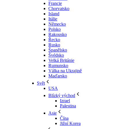
Francie
Chorvatsko
Island
Itálie
Německo
Polsko
Rakousko
Řecko
Rusko
Španělsko
Švédsko
Velká Británie
Rumunsko
Válka na Ukrajině
Maďarsko
Svět
USA
Blízký východ
Izrael
Palestina
Asie
Čína
Jižní Korea