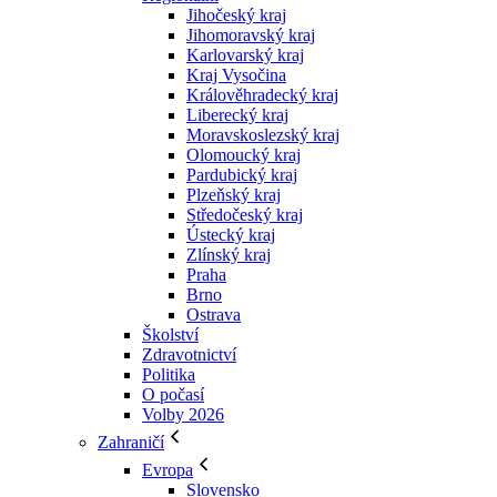
Jihočeský kraj
Jihomoravský kraj
Karlovarský kraj
Kraj Vysočina
Králověhradecký kraj
Liberecký kraj
Moravskoslezský kraj
Olomoucký kraj
Pardubický kraj
Plzeňský kraj
Středočeský kraj
Ústecký kraj
Zlínský kraj
Praha
Brno
Ostrava
Školství
Zdravotnictví
Politika
O počasí
Volby 2026
Zahraničí
Evropa
Slovensko