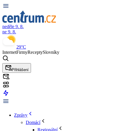
neděle 9. 8.
ne 9. 8.
29°C
Internet
Firmy
Recepty
Slovníky
Přihlášení
Zprávy
Domácí
Regionální