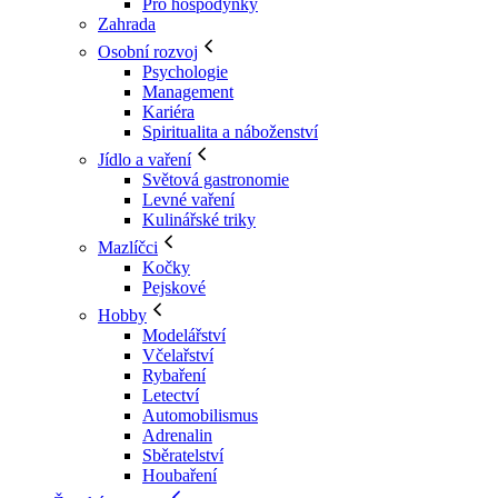
Pro hospodyňky
Zahrada
Osobní rozvoj
Psychologie
Management
Kariéra
Spiritualita a náboženství
Jídlo a vaření
Světová gastronomie
Levné vaření
Kulinářské triky
Mazlíčci
Kočky
Pejskové
Hobby
Modelářství
Včelařství
Rybaření
Letectví
Automobilismus
Adrenalin
Sběratelství
Houbaření