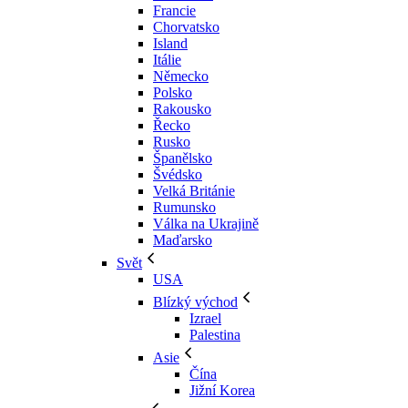
Francie
Chorvatsko
Island
Itálie
Německo
Polsko
Rakousko
Řecko
Rusko
Španělsko
Švédsko
Velká Británie
Rumunsko
Válka na Ukrajině
Maďarsko
Svět
USA
Blízký východ
Izrael
Palestina
Asie
Čína
Jižní Korea