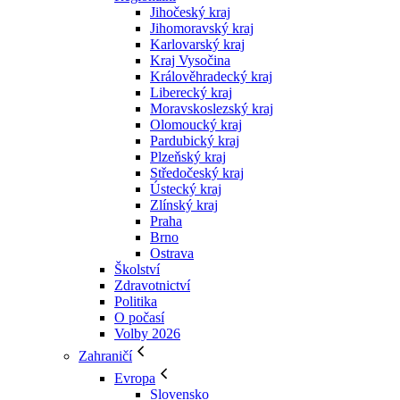
Jihočeský kraj
Jihomoravský kraj
Karlovarský kraj
Kraj Vysočina
Králověhradecký kraj
Liberecký kraj
Moravskoslezský kraj
Olomoucký kraj
Pardubický kraj
Plzeňský kraj
Středočeský kraj
Ústecký kraj
Zlínský kraj
Praha
Brno
Ostrava
Školství
Zdravotnictví
Politika
O počasí
Volby 2026
Zahraničí
Evropa
Slovensko