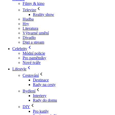
Filmy & kino
Televize
Reality show
Hudba
Hry
Literatura
Výtvarné umění
Divadlo
Digi a stream
Celebrity
Módní policie
Pro pamětníky
Nové tváře
Lifestyle
Cestování
Destinace
Rady na cesty
Bydlení
Interiery
Rady do domu
DIY
Pro kutily