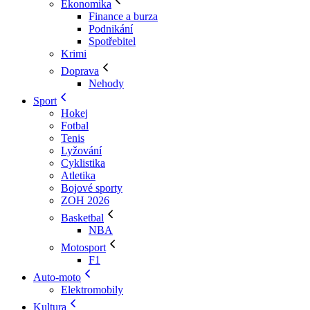
Ekonomika
Finance a burza
Podnikání
Spotřebitel
Krimi
Doprava
Nehody
Sport
Hokej
Fotbal
Tenis
Lyžování
Cyklistika
Atletika
Bojové sporty
ZOH 2026
Basketbal
NBA
Motosport
F1
Auto-moto
Elektromobily
Kultura