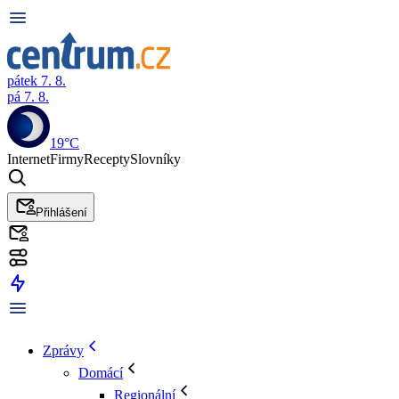
pátek 7. 8.
pá 7. 8.
19°C
Internet
Firmy
Recepty
Slovníky
Přihlášení
Zprávy
Domácí
Regionální