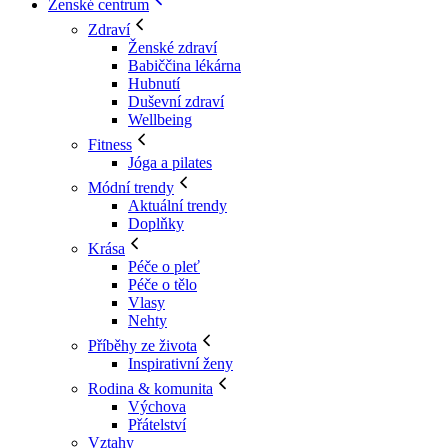
Ženské centrum
Zdraví
Ženské zdraví
Babiččina lékárna
Hubnutí
Duševní zdraví
Wellbeing
Fitness
Jóga a pilates
Módní trendy
Aktuální trendy
Doplňky
Krása
Péče o pleť
Péče o tělo
Vlasy
Nehty
Příběhy ze života
Inspirativní ženy
Rodina & komunita
Výchova
Přátelství
Vztahy