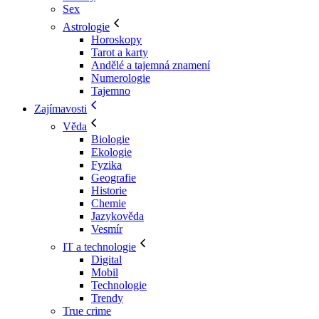
Sex
Astrologie
Horoskopy
Tarot a karty
Andělé a tajemná znamení
Numerologie
Tajemno
Zajímavosti
Věda
Biologie
Ekologie
Fyzika
Geografie
Historie
Chemie
Jazykověda
Vesmír
IT a technologie
Digital
Mobil
Technologie
Trendy
True crime