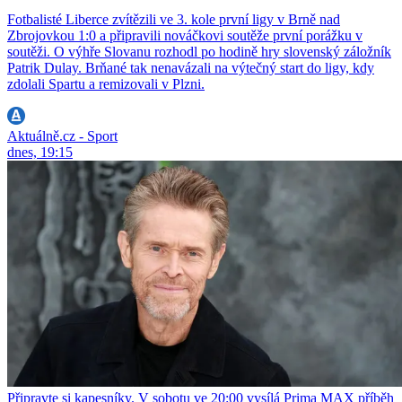
Fotbalisté Liberce zvítězili ve 3. kole první ligy v Brně nad
Zbrojovkou 1:0 a připravili nováčkovi soutěže první porážku v
soutěži. O výhře Slovanu rozhodl po hodině hry slovenský záložník
Patrik Dulay. Brňané tak nenavázali na výtečný start do ligy, kdy
zdolali Spartu a remizovali v Plzni.
Aktuálně.cz - Sport
dnes, 19:15
Připravte si kapesníky. V sobotu ve 20:00 vysílá Prima MAX příběh