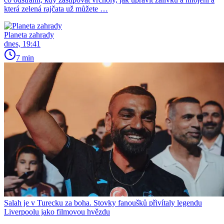
která zelená rajčata už můžete …
Planeta zahrady
dnes, 19:41
7 min
Salah je v Turecku za boha. Stovky fanoušků přivítaly legendu
Liverpoolu jako filmovou hvězdu