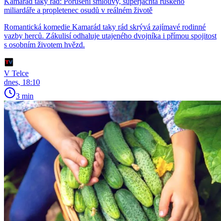
Kamarád taky rád: Porušení smlouvy, superjachta ruského
miliardáře a propletenec osudů v reálném životě
Romantická komedie Kamarád taky rád skrývá zajímavé rodinné
vazby herců. Zákulisí odhaluje utajeného dvojníka i přímou spojitost
s osobním životem hvězd.
V Telce
dnes, 18:10
3 min