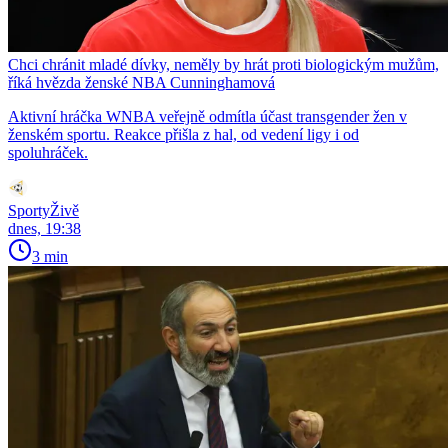
Chci chránit mladé dívky, neměly by hrát proti biologickým mužům,
říká hvězda ženské NBA Cunninghamová
Aktivní hráčka WNBA veřejně odmítla účast transgender žen v
ženském sportu. Reakce přišla z hal, od vedení ligy i od
spoluhráček.
SportyŽivě
dnes, 19:38
3 min