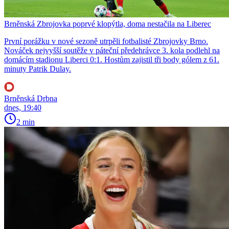
Brněnská Zbrojovka poprvé klopýtla, doma nestačila na Liberec
První porážku v nové sezoně utrpěli fotbalisté Zbrojovky Brno.
Nováček nejvyšší soutěže v páteční předehrávce 3. kola podlehl na
domácím stadionu Liberci 0:1. Hostům zajistil tři body gólem z 61.
minuty Patrik Dulay.
Brněnská Drbna
dnes, 19:40
2 min