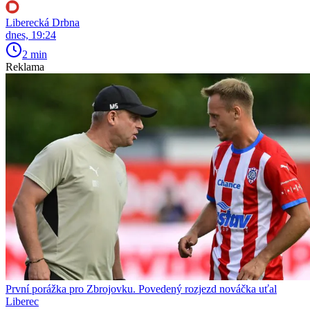
Liberecká Drbna
dnes, 19:24
2 min
Reklama
První porážka pro Zbrojovku. Povedený rozjezd nováčka uťal
Liberec