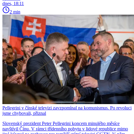
dnes, 18:11
2 min
Pellegrini v čínské televizi zavzpomínal na komunismus. Po revoluci
jsme chybovali, přiznal
Slovenský prezident Peter Pellegrini koncem minulého měsíce
navštívil Čínu. V rámci třídenního pobytu v lidové republice mimo