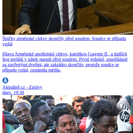
Špičky arménské církve skončily před soudem. Soudce se případu
vzdal
Hlava Arménské apoštolské církve, katolikos Garegin II., a dalších
šest prelátů v pátek stanuli před soudem. První jednání, uspořádané
za zavřenými dveřmi, ale zakrátko skončilo, protože soudce se
případu vzdal, oznámila média.
Aktuálně.cz - Zprávy
dnes, 19:30