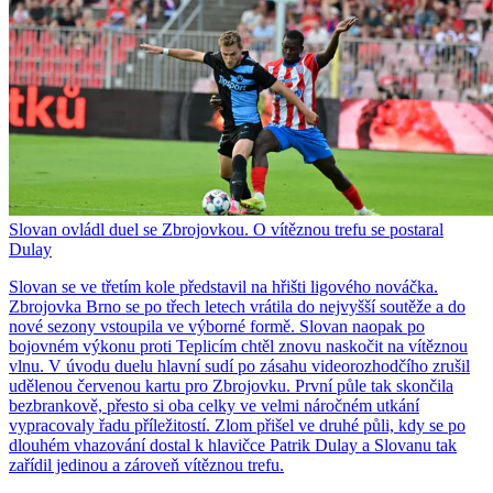
Slovan ovládl duel se Zbrojovkou. O vítěznou trefu se postaral
Dulay
Slovan se ve třetím kole představil na hřišti ligového nováčka.
Zbrojovka Brno se po třech letech vrátila do nejvyšší soutěže a do
nové sezony vstoupila ve výborné formě. Slovan naopak po
bojovném výkonu proti Teplicím chtěl znovu naskočit na vítěznou
vlnu. V úvodu duelu hlavní sudí po zásahu videorozhodčího zrušil
udělenou červenou kartu pro Zbrojovku. První půle tak skončila
bezbrankově, přesto si oba celky ve velmi náročném utkání
vypracovaly řadu příležitostí. Zlom přišel ve druhé půli, kdy se po
dlouhém vhazování dostal k hlavičce Patrik Dulay a Slovanu tak
zařídil jedinou a zároveň vítěznou trefu.