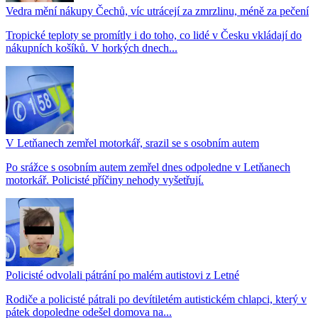
Vedra mění nákupy Čechů, víc utrácejí za zmrzlinu, méně za pečení
Tropické teploty se promítly i do toho, co lidé v Česku vkládají do
nákupních košíků. V horkých dnech...
V Letňanech zemřel motorkář, srazil se s osobním autem
Po srážce s osobním autem zemřel dnes odpoledne v Letňanech
motorkář. Policisté příčiny nehody vyšetřují.
Policisté odvolali pátrání po malém autistovi z Letné
Rodiče a policisté pátrali po devítiletém autistickém chlapci, který v
pátek dopoledne odešel domova na...