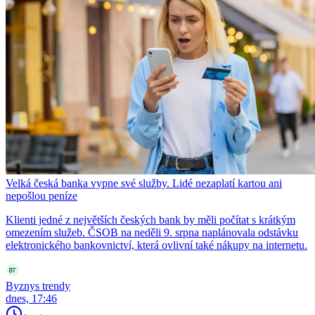
Velká česká banka vypne své služby. Lidé nezaplatí kartou ani
nepošlou peníze
Klienti jedné z největších českých bank by měli počítat s krátkým
omezením služeb. ČSOB na neděli 9. srpna naplánovala odstávku
elektronického bankovnictví, která ovlivní také nákupy na internetu.
Byznys trendy
dnes, 17:46