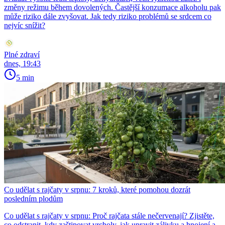
změny režimu během dovolených. Častější konzumace alkoholu pak
může riziko dále zvyšovat. Jak tedy riziko problémů se srdcem co
nejvíc snížit?
Plné zdraví
dnes, 19:43
5 min
Co udělat s rajčaty v srpnu: 7 kroků, které pomohou dozrát
posledním plodům
Co udělat s rajčaty v srpnu: Proč rajčata stále nečervenají? Zjistěte,
co odstranit, kdy zaštipovat vrcholy, jak upravit zálivku a hnojení a