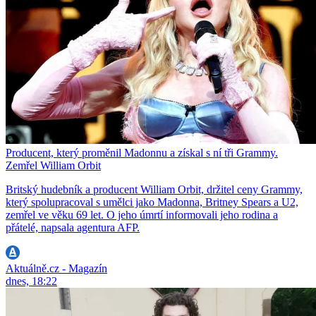
Producent, který proměnil Madonnu a získal s ní tři Grammy.
Zemřel William Orbit
Britský hudebník a producent William Orbit, držitel ceny Grammy,
který spolupracoval s umělci jako Madonna, Britney Spears a U2,
zemřel ve věku 69 let. O jeho úmrtí informovali jeho rodina a
přátelé, napsala agentura AFP.
Aktuálně.cz - Magazín
dnes, 18:22