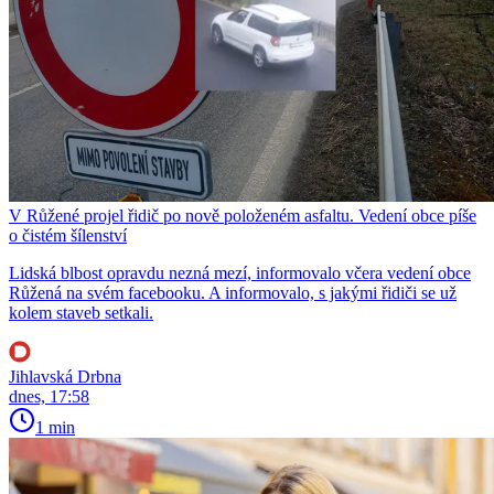
V Růžené projel řidič po nově položeném asfaltu. Vedení obce píše
o čistém šílenství
Lidská blbost opravdu nezná mezí, informovalo včera vedení obce
Růžená na svém facebooku. A informovalo, s jakými řidiči se už
kolem staveb setkali.
Jihlavská Drbna
dnes, 17:58
1 min