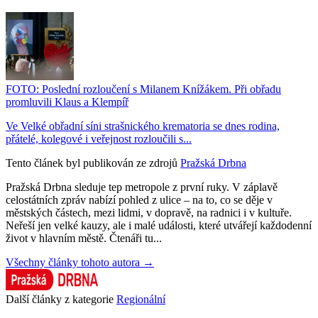
FOTO: Poslední rozloučení s Milanem Knížákem. Při obřadu
promluvili Klaus a Klempíř
Ve Velké obřadní síni strašnického krematoria se dnes rodina,
přátelé, kolegové i veřejnost rozloučili s...
Tento článek byl publikován ze zdrojů
Pražská Drbna
Pražská Drbna sleduje tep metropole z první ruky. V záplavě
celostátních zpráv nabízí pohled z ulice – na to, co se děje v
městských částech, mezi lidmi, v dopravě, na radnici i v kultuře.
Neřeší jen velké kauzy, ale i malé události, které utvářejí každodenní
život v hlavním městě. Čtenáři tu...
Všechny články tohoto autora →
Další články z kategorie
Regionální