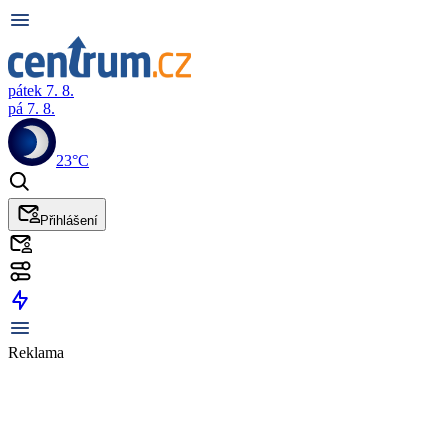
pátek 7. 8.
pá 7. 8.
23°C
Přihlášení
Reklama