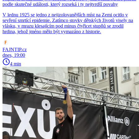
podle skutečné události, který rozseká i ty nejtvrdší povahy
V lednu 1925 se jedno z nejizolovanějších míst na Zemi ocitlo v
sevření smrtící epidemie. Zatímco stovky dětských životů visely na
vlásku, v mrazu klesajícím pod minus čtyřicet stupňů se zrodil
hrdina, jehož jméno mělo být vymazáno z historie.
FAJNTIP.cz
dnes, 19:00
4 min