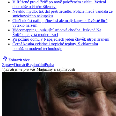
V Růžené projel řidič po nově položeném asfaltu. Vedení
obce píše o čistém šílenství
Neteklo mýdlo, tak dal pěstí zrcadlu. Policie hledá vandala ze
smíchovského nákupáku
Chtěl ukrást naftu, přinesl si ale malý kanystr. Dvě stě litrů
vyteklo na zem
Videomapping i pulzující srdcová chodba. Jeskyně Na
Špičáku chystá modernizaci
Při požáru domu v Napajedlech jeden člověk utrpěl zranění
Černá kostka zvládne i tropické teploty. S chlazením
pomůžou moderní technologie
Zobrazit více
Zprávy
Domácí
Regionální
Praha
Vybrali jsme pro vás
Magazíny a zajímavosti