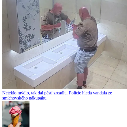
Neteklo mýdlo, tak dal pěstí zrcadlu. Policie hledá vandala ze
smíchovského nákupáku