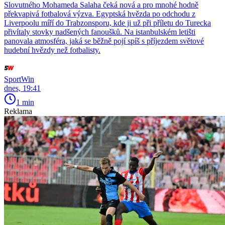
Slovutného Mohameda Salaha čeká nová a pro mnohé hodně
překvapivá fotbalová výzva. Egyptská hvězda po odchodu z
Liverpoolu míří do Trabzonsporu, kde ji už při příletu do Turecka
přivítaly stovky nadšených fanoušků. Na istanbulském letišti
panovala atmosféra, jaká se běžně pojí spíš s příjezdem světové
hudební hvězdy než fotbalisty.
SportWin
dnes, 19:41
1 min
Reklama