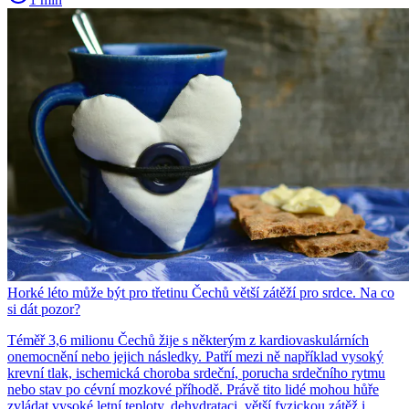
Horké léto může být pro třetinu Čechů větší zátěží pro srdce. Na co
si dát pozor?
Téměř 3,6 milionu Čechů žije s některým z kardiovaskulárních
onemocnění nebo jejich následky. Patří mezi ně například vysoký
krevní tlak, ischemická choroba srdeční, porucha srdečního rytmu
nebo stav po cévní mozkové příhodě. Právě tito lidé mohou hůře
zvládat vysoké letní teploty, dehydrataci, větší fyzickou zátěž i