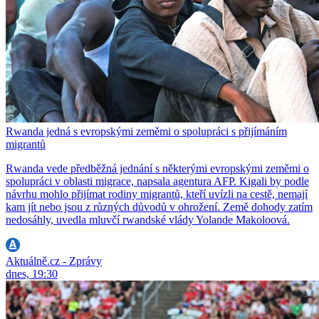
Rwanda jedná s evropskými zeměmi o spolupráci s přijímáním
migrantů
Rwanda vede předběžná jednání s některými evropskými zeměmi o
spolupráci v oblasti migrace, napsala agentura AFP. Kigali by podle
návrhu mohlo přijímat rodiny migrantů, kteří uvízli na cestě, nemají
kam jít nebo jsou z různých důvodů v ohrožení. Země dohody zatím
nedosáhly, uvedla mluvčí rwandské vlády Yolande Makoloová.
Aktuálně.cz - Zprávy
dnes, 19:30