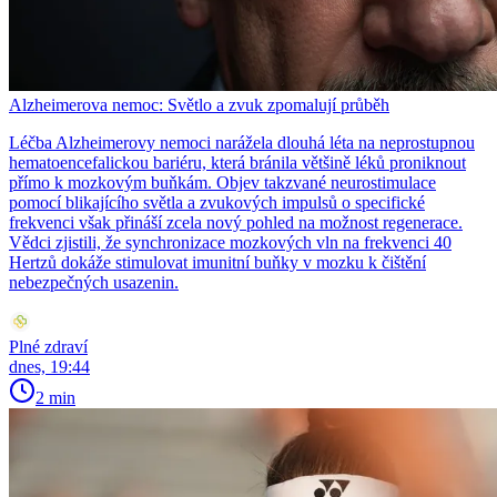
Alzheimerova nemoc: Světlo a zvuk zpomalují průběh
Léčba Alzheimerovy nemoci narážela dlouhá léta na neprostupnou
hematoencefalickou bariéru, která bránila většině léků proniknout
přímo k mozkovým buňkám. Objev takzvané neurostimulace
pomocí blikajícího světla a zvukových impulsů o specifické
frekvenci však přináší zcela nový pohled na možnost regenerace.
Vědci zjistili, že synchronizace mozkových vln na frekvenci 40
Hertzů dokáže stimulovat imunitní buňky v mozku k čištění
nebezpečných usazenin.
Plné zdraví
dnes, 19:44
2 min