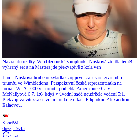
Návrat do reality. Wimbledonská šampionka Nosková ztratila téměř
vyhraný set a na Masters jde překvapivě z kola ven
Linda Nosková hrubě nezvládla svůj první zápas od životního
triumfu ve Wimbledonu. Perspektivní česká reprezentantka na
turnaji WTA 1000 v Torontu podlehla Američance Caty
McNallyové 6:7, 1:6, když v úvodní sadě neudržela vedení 5:1.
Překvapivá vítězka se ve třetím kole utká s Filipínkou Alexandrou
Ealaovou.
SportWin
dnes, 19:43
1 min