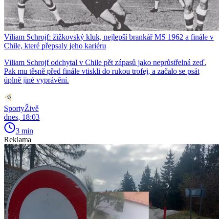
Viliam Schrojf: žižkovský kluk, nejlepší brankář MS 1962 a finále v
Chile, které přepsaly jeho kariéru
Viliam Schrojf odchytal v Chile pět zápasů jako neprůstřelná zeď.
Pak mu těsně před finále vtiskli do rukou trofej, a začalo se psát
úplně jiné vyprávění.
SportyŽivě
dnes, 18:03
3 min
Reklama