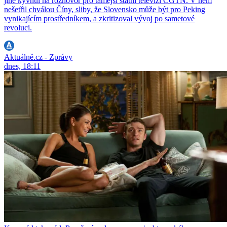
jiné kývnul na rozhovor pro tamější státní televizi CGTN. V něm
nešetřil chválou Číny, sliby, že Slovensko může být pro Peking
vynikajícím prostředníkem, a zkritizoval vývoj po sametové
revoluci.
Aktuálně.cz - Zprávy
dnes, 18:11