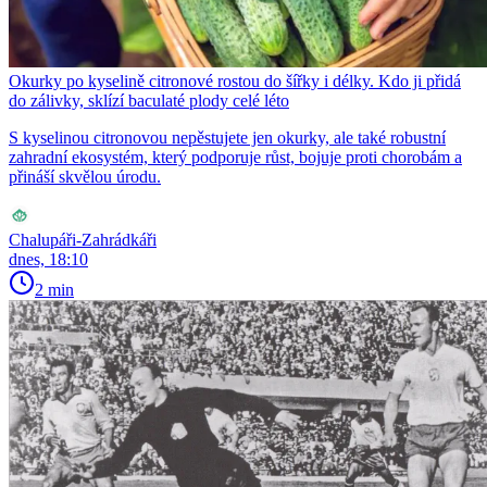
Okurky po kyselině citronové rostou do šířky i délky. Kdo ji přidá
do zálivky, sklízí baculaté plody celé léto
S kyselinou citronovou nepěstujete jen okurky, ale také robustní
zahradní ekosystém, který podporuje růst, bojuje proti chorobám a
přináší skvělou úrodu.
Chalupáři-Zahrádkáři
dnes, 18:10
2 min