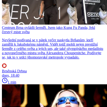
Centrum Brna ovládli šermíři. Jsem jako Kung Fu Panda, řekl
čerstvý mistr světa
Nevšední podívaná se v pátek večer naskytla Brňanům, kteří
zamířili k Jakubskému náměstí. Vidět totiž mohli nejen prestižní
šermíře z celého světa a jejich um, ale také olympijského medailistu
a novopečeného mistra světa Alexandera Choupenitche. Podívejte
se, jak to v srdci jihomoravské metropole vypadalo.
Brněnská Drbna
dnes, 18:40
1 min