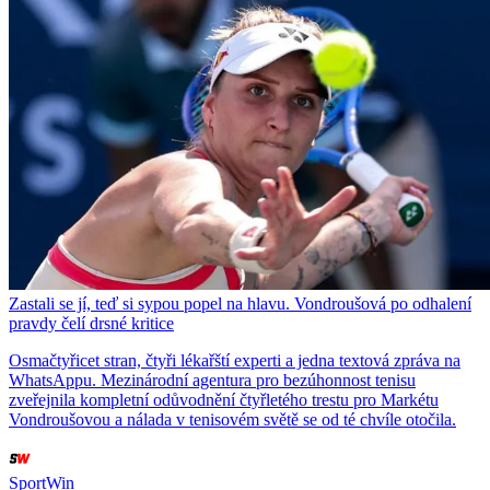
Zastali se jí, teď si sypou popel na hlavu. Vondroušová po odhalení
pravdy čelí drsné kritice
Osmačtyřicet stran, čtyři lékařští experti a jedna textová zpráva na
WhatsAppu. Mezinárodní agentura pro bezúhonnost tenisu
zveřejnila kompletní odůvodnění čtyřletého trestu pro Markétu
Vondroušovou a nálada v tenisovém světě se od té chvíle otočila.
SportWin