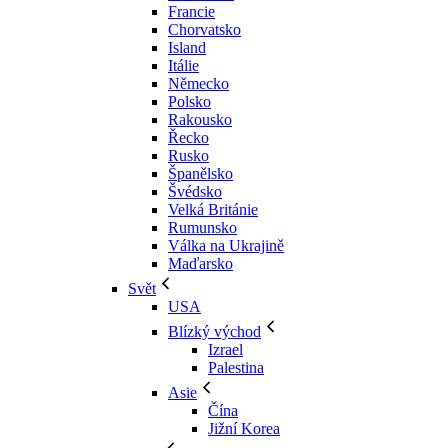
Francie
Chorvatsko
Island
Itálie
Německo
Polsko
Rakousko
Řecko
Rusko
Španělsko
Švédsko
Velká Británie
Rumunsko
Válka na Ukrajině
Maďarsko
Svět
USA
Blízký východ
Izrael
Palestina
Asie
Čína
Jižní Korea