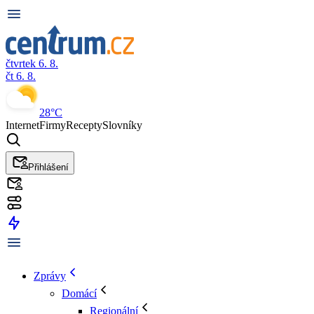
čtvrtek 6. 8.
čt 6. 8.
28°C
Internet
Firmy
Recepty
Slovníky
Přihlášení
Zprávy
Domácí
Regionální