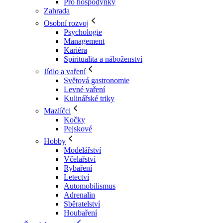
Pro hospodyňky
Zahrada
Osobní rozvoj
Psychologie
Management
Kariéra
Spiritualita a náboženství
Jídlo a vaření
Světová gastronomie
Levné vaření
Kulinářské triky
Mazlíčci
Kočky
Pejskové
Hobby
Modelářství
Včelařství
Rybaření
Letectví
Automobilismus
Adrenalin
Sběratelství
Houbaření