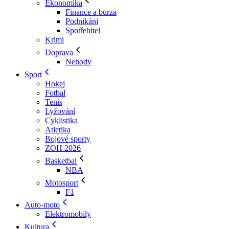
Ekonomika
Finance a burza
Podnikání
Spotřebitel
Krimi
Doprava
Nehody
Sport
Hokej
Fotbal
Tenis
Lyžování
Cyklistika
Atletika
Bojové sporty
ZOH 2026
Basketbal
NBA
Motosport
F1
Auto-moto
Elektromobily
Kultura