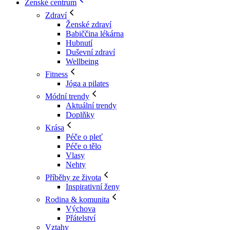
Ženské centrum
Zdraví
Ženské zdraví
Babiččina lékárna
Hubnutí
Duševní zdraví
Wellbeing
Fitness
Jóga a pilates
Módní trendy
Aktuální trendy
Doplňky
Krása
Péče o pleť
Péče o tělo
Vlasy
Nehty
Příběhy ze života
Inspirativní ženy
Rodina & komunita
Výchova
Přátelství
Vztahy