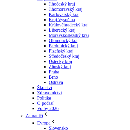
Jihočeský kraj
Jihomoravský kraj
Karlovarský kraj
Kraj Vysočina
Králověhradecký kraj
Liberecký kraj
Moravskoslezský kraj
Olomoucký kraj
Pardubický kraj
Plzeňský kraj
Středočeský kraj
Ústecký kraj
Zlínský kraj
Praha
Brno
Ostrava
Školství
Zdravotnictví
Politika
O počasí
Volby 2026
Zahraničí
Evropa
Slovensko