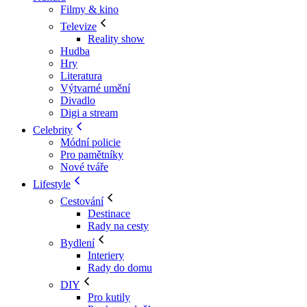
Filmy & kino
Televize
Reality show
Hudba
Hry
Literatura
Výtvarné umění
Divadlo
Digi a stream
Celebrity
Módní policie
Pro pamětníky
Nové tváře
Lifestyle
Cestování
Destinace
Rady na cesty
Bydlení
Interiery
Rady do domu
DIY
Pro kutily