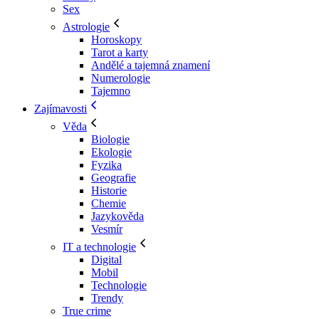
Sex
Astrologie
Horoskopy
Tarot a karty
Andělé a tajemná znamení
Numerologie
Tajemno
Zajímavosti
Věda
Biologie
Ekologie
Fyzika
Geografie
Historie
Chemie
Jazykověda
Vesmír
IT a technologie
Digital
Mobil
Technologie
Trendy
True crime