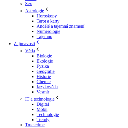
Sex
Astrologie
Horoskopy
Tarot a karty
Andělé a tajemná znamení
Numerologie
Tajemno
Zajímavosti
Věda
Biologie
Ekologie
Fyzika
Geografie
Historie
Chemie
Jazykověda
Vesmír
IT a technologie
Digital
Mobil
Technologie
Trendy
True crime