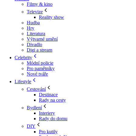
Filmy & kino
Televize
Reality show
Hudba
Hry
Literatura
Výtvarné umění
Divadlo
Digi a stream
Celebrity
Módní policie
Pro pamětníky
Nové tváře
Lifestyle
Cestování
Destinace
Rady na cesty
Bydlení
Interiery
Rady do domu
DIY
Pro kutily