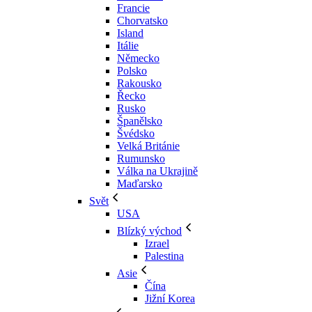
Francie
Chorvatsko
Island
Itálie
Německo
Polsko
Rakousko
Řecko
Rusko
Španělsko
Švédsko
Velká Británie
Rumunsko
Válka na Ukrajině
Maďarsko
Svět
USA
Blízký východ
Izrael
Palestina
Asie
Čína
Jižní Korea