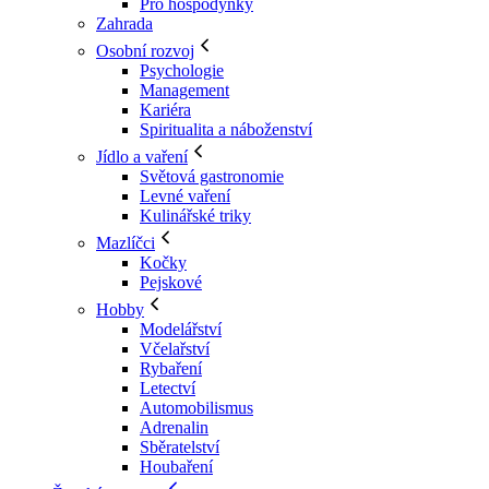
Pro hospodyňky
Zahrada
Osobní rozvoj
Psychologie
Management
Kariéra
Spiritualita a náboženství
Jídlo a vaření
Světová gastronomie
Levné vaření
Kulinářské triky
Mazlíčci
Kočky
Pejskové
Hobby
Modelářství
Včelařství
Rybaření
Letectví
Automobilismus
Adrenalin
Sběratelství
Houbaření