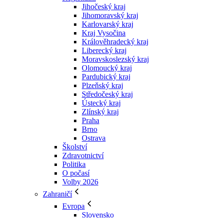
Jihočeský kraj
Jihomoravský kraj
Karlovarský kraj
Kraj Vysočina
Králověhradecký kraj
Liberecký kraj
Moravskoslezský kraj
Olomoucký kraj
Pardubický kraj
Plzeňský kraj
Středočeský kraj
Ústecký kraj
Zlínský kraj
Praha
Brno
Ostrava
Školství
Zdravotnictví
Politika
O počasí
Volby 2026
Zahraničí
Evropa
Slovensko