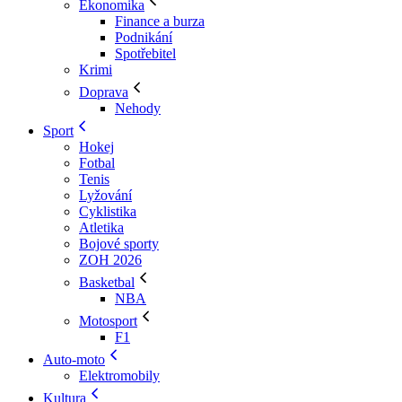
Ekonomika
Finance a burza
Podnikání
Spotřebitel
Krimi
Doprava
Nehody
Sport
Hokej
Fotbal
Tenis
Lyžování
Cyklistika
Atletika
Bojové sporty
ZOH 2026
Basketbal
NBA
Motosport
F1
Auto-moto
Elektromobily
Kultura