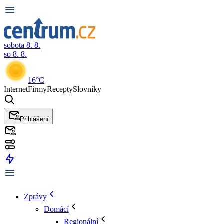
sobota 8. 8.
so 8. 8.
16°C
Internet
Firmy
Recepty
Slovníky
Přihlášení
Zprávy
Domácí
Regionální