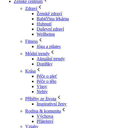
Ženské centrum
Zdraví
Ženské zdraví
Babiččina lékárna
Hubnutí
Duševní zdraví
Wellbeing
Fitness
Jóga a pilates
Módní trendy
Aktuální trendy
Doplňky
Krása
Péče o pleť
Péče o tělo
Vlasy
Nehty
Příběhy ze života
Inspirativní ženy
Rodina & komunita
Výchova
Přátelství
Vztahy