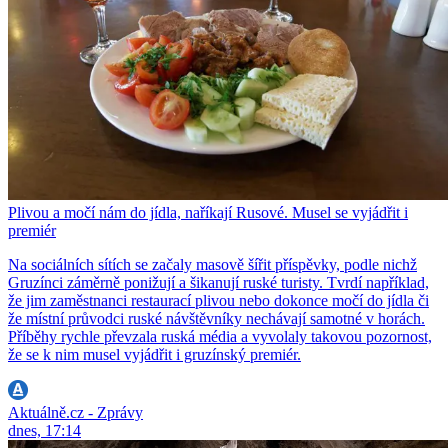
Plivou a močí nám do jídla, naříkají Rusové. Musel se vyjádřit i
premiér
Na sociálních sítích se začaly masově šířit příspěvky, podle nichž
Gruzínci záměrně ponižují a šikanují ruské turisty. Tvrdí například,
že jim zaměstnanci restaurací plivou nebo dokonce močí do jídla či
že místní průvodci ruské návštěvníky nechávají samotné v horách.
Příběhy rychle převzala ruská média a vyvolaly takovou pozornost,
že se k nim musel vyjádřit i gruzínský premiér.
Aktuálně.cz - Zprávy
dnes, 17:14