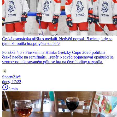
Česká osmnáctka přišla o medaili. Nedvěd popsal 15 minut, kdy se
týmu zhroutila hra po gólu soupeře
Porážka 4:5 s Finskem na Hlinka Gretzky Cupu 2026 pohřbila
české naděje na semifinále. Trenér Nedvěd pojmenoval opakující se
vzorec: po inkasovaném gólu se hra na čtvrt hodiny rozpadla.
SportyŽivě
dnes, 17:22
3 min