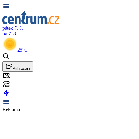
pátek 7. 8.
pá 7. 8.
25°C
Přihlášení
Reklama