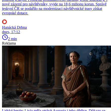
nové zázemí pro návštěvníky, vyjde na 18,6 milionu korun. Správě
jeskyní ČR se podařilo na modernizaci návštěvnické trasy získat
evropské dotace.
Hanácká Drbna
dnes, 17:12
2 min
Reklama
Lidské bestie: Livia měla otrávit Augusta i jeho dědice. Důkazy se