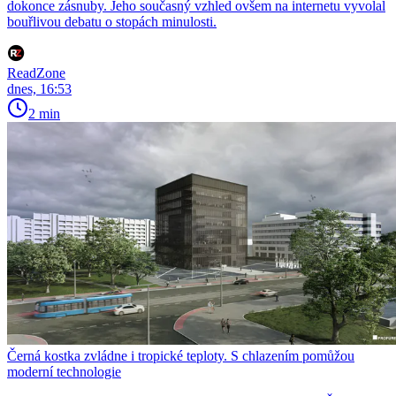
dokonce zásnuby. Jeho současný vzhled ovšem na internetu vyvolal
bouřlivou debatu o stopách minulosti.
ReadZone
dnes, 16:53
2 min
Černá kostka zvládne i tropické teploty. S chlazením pomůžou
moderní technologie