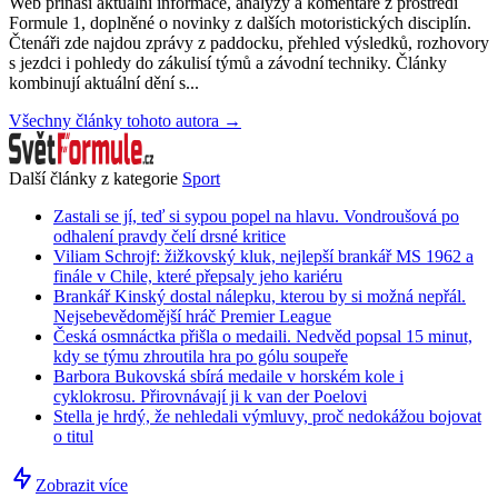
Web přináší aktuální informace, analýzy a komentáře z prostředí
Formule 1, doplněné o novinky z dalších motoristických disciplín.
Čtenáři zde najdou zprávy z paddocku, přehled výsledků, rozhovory
s jezdci i pohledy do zákulisí týmů a závodní techniky. Články
kombinují aktuální dění s...
Všechny články tohoto autora →
Další články z kategorie
Sport
Zastali se jí, teď si sypou popel na hlavu. Vondroušová po
odhalení pravdy čelí drsné kritice
Viliam Schrojf: žižkovský kluk, nejlepší brankář MS 1962 a
finále v Chile, které přepsaly jeho kariéru
Brankář Kinský dostal nálepku, kterou by si možná nepřál.
Nejsebevědomější hráč Premier League
Česká osmnáctka přišla o medaili. Nedvěd popsal 15 minut,
kdy se týmu zhroutila hra po gólu soupeře
Barbora Bukovská sbírá medaile v horském kole i
cyklokrosu. Přirovnávají ji k van der Poelovi
Stella je hrdý, že nehledali výmluvy, proč nedokážou bojovat
o titul
Zobrazit více