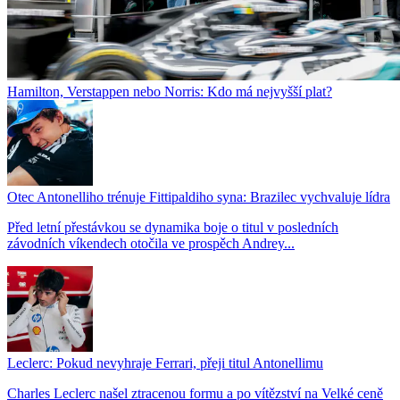
Hamilton, Verstappen nebo Norris: Kdo má nejvyšší plat?
Otec Antonelliho trénuje Fittipaldiho syna: Brazilec vychvaluje lídra
Před letní přestávkou se dynamika boje o titul v posledních
závodních víkendech otočila ve prospěch Andrey...
Leclerc: Pokud nevyhraje Ferrari, přeji titul Antonellimu
Charles Leclerc našel ztracenou formu a po vítězství na Velké ceně