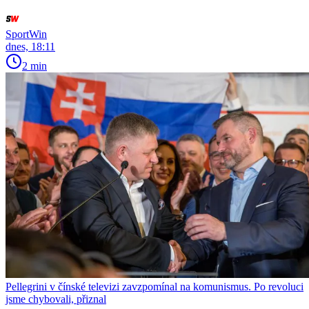
SportWin
dnes, 18:11
2 min
Pellegrini v čínské televizi zavzpomínal na komunismus. Po revoluci
jsme chybovali, přiznal