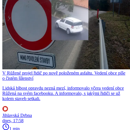
V Růžené projel řidič po nově položeném asfaltu. Vedení obce píše
o čistém šílenství
Lidská blbost opravdu nezná mezí, informovalo včera vedení obce
Růžená na svém facebooku. A informovalo, s jakými řidiči se už
kolem staveb setkali.
Jihlavská Drbna
dnes, 17:58
1 min