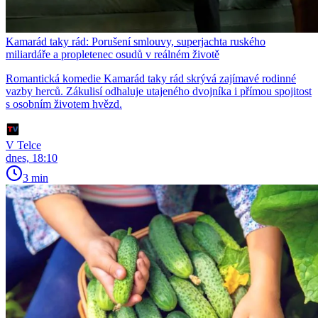
Kamarád taky rád: Porušení smlouvy, superjachta ruského
miliardáře a propletenec osudů v reálném životě
Romantická komedie Kamarád taky rád skrývá zajímavé rodinné
vazby herců. Zákulisí odhaluje utajeného dvojníka i přímou spojitost
s osobním životem hvězd.
V Telce
dnes, 18:10
3 min