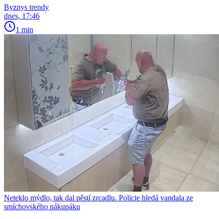
Byznys trendy
dnes, 17:46
1 min
Neteklo mýdlo, tak dal pěstí zrcadlu. Policie hledá vandala ze
smíchovského nákupáku