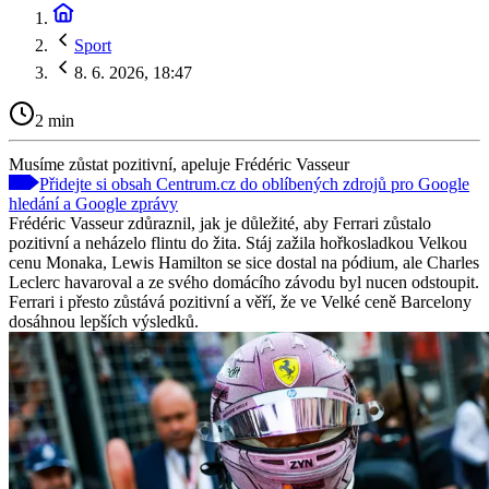
Sport
8. 6. 2026, 18:47
2 min
Musíme zůstat pozitivní, apeluje Frédéric Vasseur
Přidejte si obsah Centrum.cz do oblíbených zdrojů pro Google
hledání a Google zprávy
Frédéric Vasseur zdůraznil, jak je důležité, aby Ferrari zůstalo
pozitivní a neházelo flintu do žita. Stáj zažila hořkosladkou Velkou
cenu Monaka, Lewis Hamilton se sice dostal na pódium, ale Charles
Leclerc havaroval a ze svého domácího závodu byl nucen odstoupit.
Ferrari i přesto zůstává pozitivní a věří, že ve Velké ceně Barcelony
dosáhnou lepších výsledků.