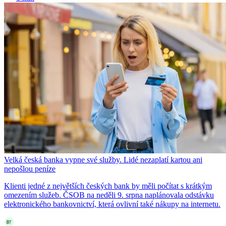
Velká česká banka vypne své služby. Lidé nezaplatí kartou ani
nepošlou peníze
Klienti jedné z největších českých bank by měli počítat s krátkým
omezením služeb. ČSOB na neděli 9. srpna naplánovala odstávku
elektronického bankovnictví, která ovlivní také nákupy na internetu.