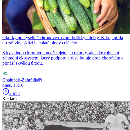
Okurky po kyselině citronové rostou do šířky i délky. Kdo ji přidá
do zálivky, sklízí baculaté plody celé léto
S kyselinou citronovou nepěstujete jen okurky, ale také robustní
zahradní ekosystém, který podporuje růst, bojuje proti chorobám a
přináší skvělou úrodu.
Chalupáři-Zahrádkáři
dnes, 18:10
2 min
Reklama