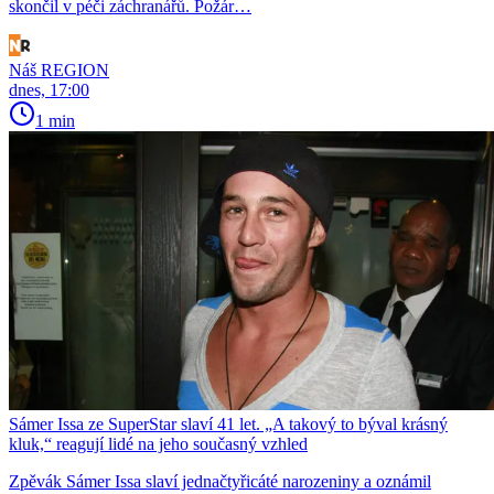
skončil v péči záchranářů. Požár…
Náš REGION
dnes, 17:00
1 min
Sámer Issa ze SuperStar slaví 41 let. „A takový to býval krásný
kluk,“ reagují lidé na jeho současný vzhled
Zpěvák Sámer Issa slaví jednačtyřicáté narozeniny a oznámil