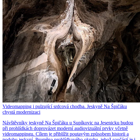
Videomapping i pulzující srdcová chodba. Jeskyně Na Špičáku
chystá modernizaci
Návštěvníky jeskyně Na Špičáku u Supíkovic na Jesenicku budou
při prohlídkách doprovázet moderní audiovizuální prvky včetně
videomappingu. Cílem je přiblížit poutavým způsobem historii a
podobu jeskyní. Proměna prohlídkového okruhu, jehož součástí je i