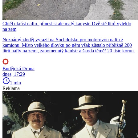
Chtěl ukrást naftu, přinesl si ale malý kanystr. Dvě stě litrů vyteklo
na zem
Neznámý zloděj vyrazil na Suchdolsku pro motorovou naftu z
kamionu. Místo velkého úlovku po něm však zůstalo přibližně 200
litrů nafty na zemi, zapomenutý kanistr a škoda téměř 20 tisíc korun.
Budějcká Drbna
dnes, 17:29
1 min
Reklama