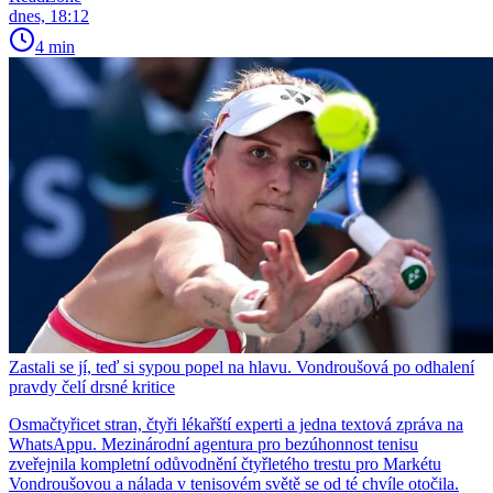
dnes, 18:12
4 min
Zastali se jí, teď si sypou popel na hlavu. Vondroušová po odhalení
pravdy čelí drsné kritice
Osmačtyřicet stran, čtyři lékařští experti a jedna textová zpráva na
WhatsAppu. Mezinárodní agentura pro bezúhonnost tenisu
zveřejnila kompletní odůvodnění čtyřletého trestu pro Markétu
Vondroušovou a nálada v tenisovém světě se od té chvíle otočila.