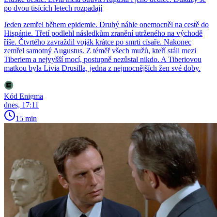
po dvou tisících letech rozpadají
Jeden zemřel během epidemie. Druhý náhle onemocněl na cestě do
Hispánie. Třetí podlehl následkům zranění utrženého na východě
říše. Čtvrtého zavraždil voják krátce po smrti císaře. Nakonec
zemřel samotný Augustus. Z téměř všech mužů, kteří stáli mezi
Tiberiem a nejvyšší mocí, postupně nezůstal nikdo. A Tiberiovou
matkou byla Livia Drusilla, jedna z nejmocnějších žen své doby.
Kód Enigma
dnes, 17:11
15 min