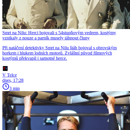
Smrt na Nilu: Herci bojovali s 54stupňovým vedrem, kostýmy
vznikaly z nouze a parník musely táhnout čluny
Při natáčení detektivky Smrt na Nilu štáb bojoval s obrovským
horkem i hlukem lodních motorů. Zvláštní původ filmových
kostýmů překvapil i samotné herce.
V Telce
dnes, 17:28
3 min