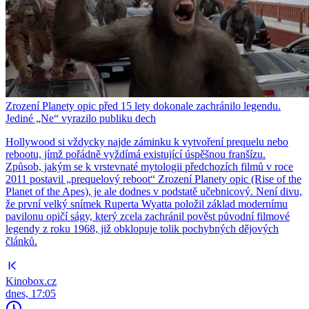
Zrození Planety opic před 15 lety dokonale zachránilo legendu.
Jediné „Ne“ vyrazilo publiku dech
Hollywood si vždycky najde záminku k vytvoření prequelu nebo
rebootu, jímž pořádně vyždímá existující úspěšnou franšízu.
Způsob, jakým se k vrstevnaté mytologii předchozích filmů v roce
2011 postavil „prequelový reboot“ Zrození Planety opic (Rise of the
Planet of the Apes), je ale dodnes v podstatě učebnicový. Není divu,
že první velký snímek Ruperta Wyatta položil základ modernímu
pavilonu opičí ságy, který zcela zachránil pověst původní filmové
legendy z roku 1968, již obklopuje tolik pochybných dějových
článků.
Kinobox.cz
dnes, 17:05