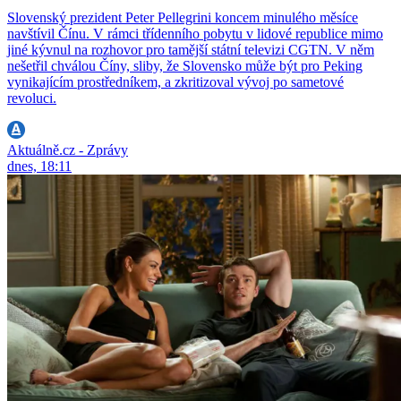
Slovenský prezident Peter Pellegrini koncem minulého měsíce
navštívil Čínu. V rámci třídenního pobytu v lidové republice mimo
jiné kývnul na rozhovor pro tamější státní televizi CGTN. V něm
nešetřil chválou Číny, sliby, že Slovensko může být pro Peking
vynikajícím prostředníkem, a zkritizoval vývoj po sametové
revoluci.
Aktuálně.cz - Zprávy
dnes, 18:11