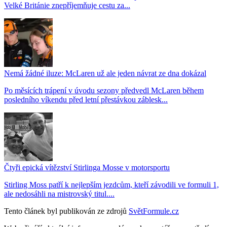
Velké Británie znepříjemňuje cestu za...
Nemá žádné iluze: McLaren už ale jeden návrat ze dna dokázal
Po měsících trápení v úvodu sezony předvedl McLaren během
posledního víkendu před letní přestávkou záblesk...
Čtyři epická vítězství Stirlinga Mosse v motorsportu
Stirling Moss patří k nejlepším jezdcům, kteří závodili ve formuli 1,
ale nedosáhli na mistrovský titul....
Tento článek byl publikován ze zdrojů
SvětFormule.cz