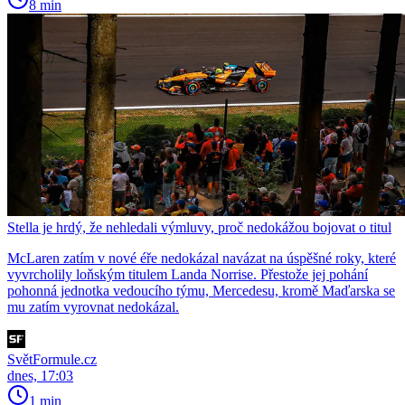
8 min
Stella je hrdý, že nehledali výmluvy, proč nedokážou bojovat o titul
McLaren zatím v nové éře nedokázal navázat na úspěšné roky, které
vyvrcholily loňským titulem Landa Norrise. Přestože jej pohání
pohonná jednotka vedoucího týmu, Mercedesu, kromě Maďarska se
mu zatím vyrovnat nedokázal.
SvětFormule.cz
dnes, 17:03
1 min