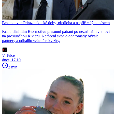
Bez motivu: Odraz hektické doby, předloha a napříč celým městem
Kriminální film Bez motivu přesunul pátrání po neznámém vrahovi
na prosluněnou Riviéru. Natáčení svedlo dohromady bývalé
partnery a odhalilo vzácné rekvizity.
V Telce
dnes, 17:10
2 min