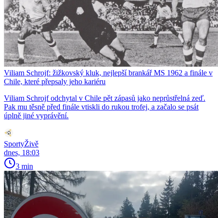
Viliam Schrojf: žižkovský kluk, nejlepší brankář MS 1962 a finále v
Chile, které přepsaly jeho kariéru
Viliam Schrojf odchytal v Chile pět zápasů jako neprůstřelná zeď.
Pak mu těsně před finále vtiskli do rukou trofej, a začalo se psát
úplně jiné vyprávění.
SportyŽivě
dnes, 18:03
3 min