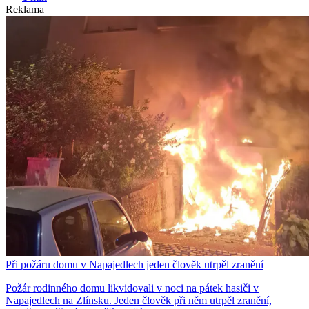
Reklama
Při požáru domu v Napajedlech jeden člověk utrpěl zranění
Požár rodinného domu likvidovali v noci na pátek hasiči v
Napajedlech na Zlínsku. Jeden člověk při něm utrpěl zranění,