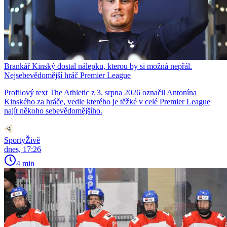
Brankář Kinský dostal nálepku, kterou by si možná nepřál.
Nejsebevědomější hráč Premier League
Profilový text The Athletic z 3. srpna 2026 označil Antonína
Kinského za hráče, vedle kterého je těžké v celé Premier League
najít někoho sebevědomějšího.
SportyŽivě
dnes, 17:26
4 min