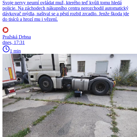
Svoje nervy neumí ovládat muž, kterého teď kvůli tomu hledá
policie. Na záchodech nákupního centra nerozchodil automatický
dávkovač mýdla, naštval se a pěstí rozbil zrcadlo. Jenže škoda jde
do tisíců a hrozí mu i vězení.
Pražská Drbna
dnes, 17:31
1 min