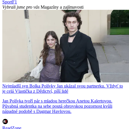
Sport
F1
Vybrali jsme pro vás
Magazíny a zajímavosti
Nejmladší syn Bolka Polívky Jan ukázal svou partnerku. Vždyť to
je celá Vlastička z Dědictví, píší lidé
Jan Polívka tvoří pár s mladou herečkou Anetou Kalertovou.
Půvabná studentka na sebe poutá obrovskou pozornost kvůli
nápadné podobě s Dagmar Havlovou.
ReadZone