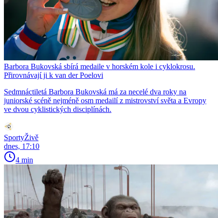
Barbora Bukovská sbírá medaile v horském kole i cyklokrosu.
Přirovnávají ji k van der Poelovi
Sedmnáctiletá Barbora Bukovská má za necelé dva roky na
juniorské scéně nejméně osm medailí z mistrovství světa a Evropy
ve dvou cyklistických disciplínách.
SportyŽivě
dnes, 17:10
4 min