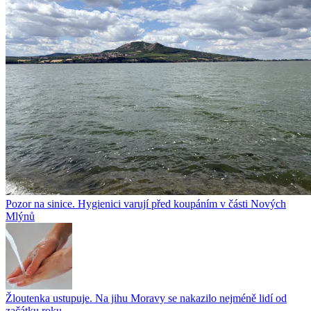
Pozor na sinice. Hygienici varují před koupáním v části Nových
Mlýnů
Žloutenka ustupuje. Na jihu Moravy se nakazilo nejméně lidí od
začátku roku