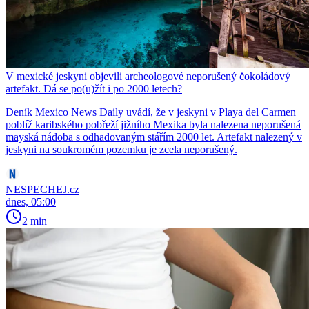
V mexické jeskyni objevili archeologové neporušený čokoládový
artefakt. Dá se po(u)žít i po 2000 letech?
Deník Mexico News Daily uvádí, že v jeskyni v Playa del Carmen
poblíž karibského pobřeží jižního Mexika byla nalezena neporušená
mayská nádoba s odhadovaným stářím 2000 let. Artefakt nalezený v
jeskyni na soukromém pozemku je zcela neporušený.
NESPECHEJ.cz
dnes, 05:00
2 min