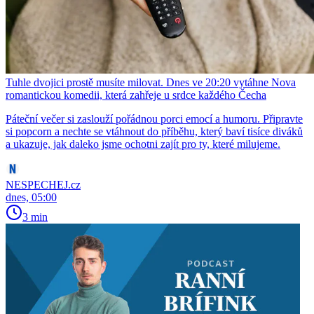
Tuhle dvojici prostě musíte milovat. Dnes ve 20:20 vytáhne Nova
romantickou komedii, která zahřeje u srdce každého Čecha
Páteční večer si zaslouží pořádnou porci emocí a humoru. Připravte
si popcorn a nechte se vtáhnout do příběhu, který baví tisíce diváků
a ukazuje, jak daleko jsme ochotni zajít pro ty, které milujeme.
NESPECHEJ.cz
dnes, 05:00
3 min