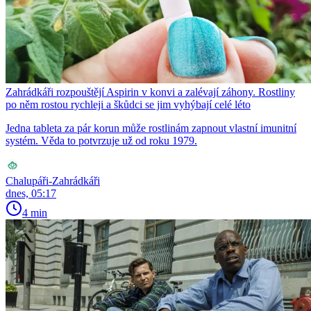
Zahrádkáři rozpouštějí Aspirin v konvi a zalévají záhony. Rostliny
po něm rostou rychleji a škůdci se jim vyhýbají celé léto
Jedna tableta za pár korun může rostlinám zapnout vlastní imunitní
systém. Věda to potvrzuje už od roku 1979.
Chalupáři-Zahrádkáři
dnes, 05:17
4 min