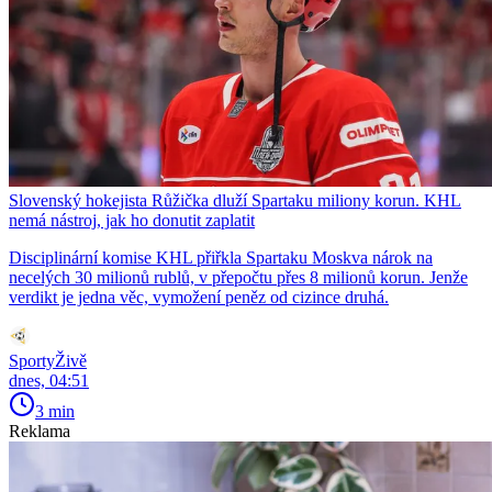
Slovenský hokejista Růžička dluží Spartaku miliony korun. KHL
nemá nástroj, jak ho donutit zaplatit
Disciplinární komise KHL přiřkla Spartaku Moskva nárok na
necelých 30 milionů rublů, v přepočtu přes 8 milionů korun. Jenže
verdikt je jedna věc, vymožení peněz od cizince druhá.
SportyŽivě
dnes, 04:51
3 min
Reklama