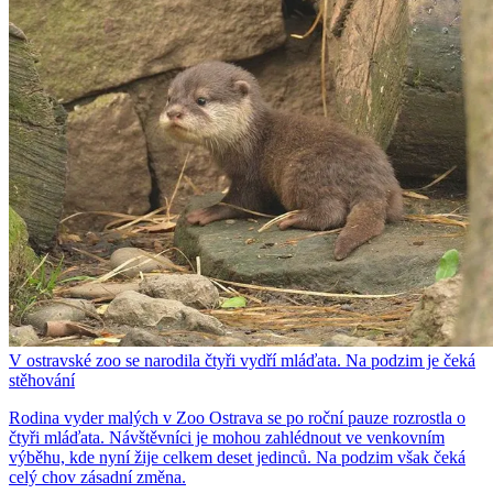
V ostravské zoo se narodila čtyři vydří mláďata. Na podzim je čeká
stěhování
Rodina vyder malých v Zoo Ostrava se po roční pauze rozrostla o
čtyři mláďata. Návštěvníci je mohou zahlédnout ve venkovním
výběhu, kde nyní žije celkem deset jedinců. Na podzim však čeká
celý chov zásadní změna.