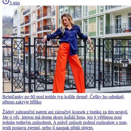
3 min
Belgičanky po 60 nosí tenhle typ košile denně, Češky ho odmítají,
přitom zakryje bříško
Žádný zahraniční patent ani zázračný kousek z butiku za tím nestojí.
Jde o věc, kterou má doma skoro každá žena, jen ji většinou nosí
jedním jediným způsobem. A právě způsob nošení rozhoduje o tom,
jestli postavu zjemní, nebo jí naopak přidá objem.