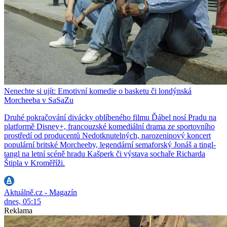
Nenechte si ujít: Emotivní komedie o basketu či londýnská
Morcheeba v SaSaZu
Druhé pokračování divácky oblíbeného filmu Ďábel nosí Pradu na
platformě Disney+, francouzské komediální drama ze sportovního
prostředí od producentů Nedotknutelných, narozeninový koncert
populární britské Morcheeby, legendární semaforský Jonáš a tingl-
tangl na letní scéně hradu Kašperk či výstava sochaře Richarda
Štipla v Kroměříži.
Aktuálně.cz - Magazín
dnes, 05:15
Reklama