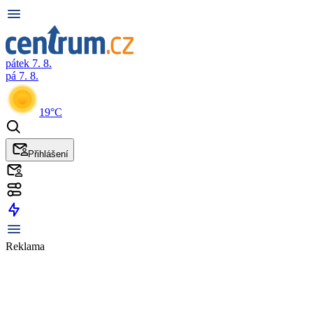
pátek 7. 8.
pá 7. 8.
19°C
Přihlášení
Reklama