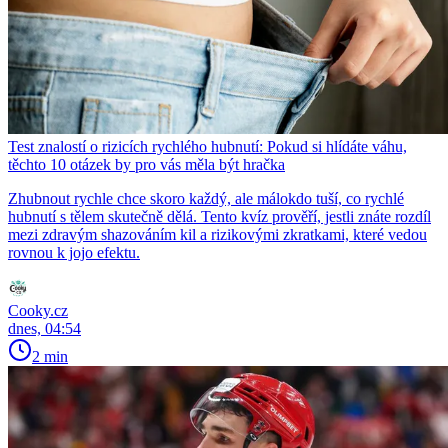
Test znalostí o rizicích rychlého hubnutí: Pokud si hlídáte váhu,
těchto 10 otázek by pro vás měla být hračka
Zhubnout rychle chce skoro každý, ale málokdo tuší, co rychlé
hubnutí s tělem skutečně dělá. Tento kvíz prověří, jestli znáte rozdíl
mezi zdravým shazováním kil a rizikovými zkratkami, které vedou
rovnou k jojo efektu.
Cooky.cz
dnes, 04:54
2 min