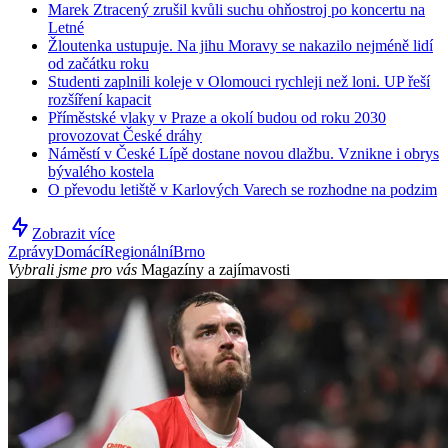
Marek Ztracený zrušil kvůli suchu ohňostroj po koncertu na
Letné
Žloutenka ustupuje. Na jihu Moravy se nakazilo nejméně lidí
od začátku roku
Studenti zaplnili koleje v Olomouci rychleji než loni. UP řeší
rozšíření kapacit
Příměstské vlaky v Praze a okolí budou od roku 2030
provozovat České dráhy
Náměstí v České Lípě dostane novou dlažbu. Vznikne i obrys
bývalého kostela
O převodu letiště v Karlových Varech se rozhodne na podzim
Zobrazit více
Zprávy
Domácí
Regionální
Brno
Vybrali jsme pro vás
Magazíny a zajímavosti