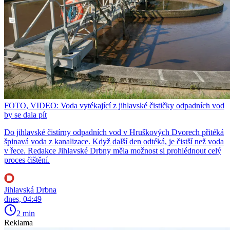
FOTO, VIDEO: Voda vytékající z jihlavské čističky odpadních vod
by se dala pít
Do jihlavské čistírny odpadních vod v Hruškových Dvorech přitéká
špinavá voda z kanalizace. Když další den odtéká, je čistší než voda
v řece. Redakce Jihlavské Drbny měla možnost si prohlédnout celý
proces čištění.
Jihlavská Drbna
dnes, 04:49
2 min
Reklama