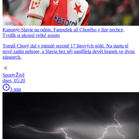
Kanonýr Slavie na odpis. Fanoušek už Chorého v lize nechce,
Tvrdík si ukousl velké sousto
Tomáš Chorý dal v minulé sezoně 17 ligových gólů. Na startu té
nové zatím nehraje, a Slavia bez něj nastřílela devět branek ve dvou
zápasech.
SportyŽivě
dnes, 05:20
3 min