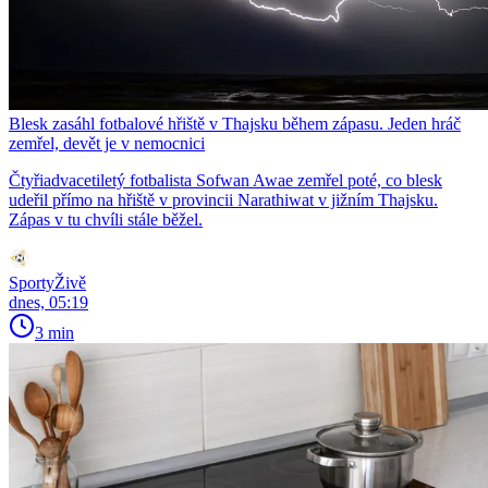
Blesk zasáhl fotbalové hřiště v Thajsku během zápasu. Jeden hráč
zemřel, devět je v nemocnici
Čtyřiadvacetiletý fotbalista Sofwan Awae zemřel poté, co blesk
udeřil přímo na hřiště v provincii Narathiwat v jižním Thajsku.
Zápas v tu chvíli stále běžel.
SportyŽivě
dnes, 05:19
3 min