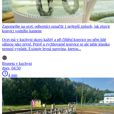
Zapomeňte na ocet: odborníci označili 1 nejlepší způsob, jak zbavit
konvici vodního kamene
Ocet má v kuchyni skoro každý a při čištění konvice po něm lidé
sáhnou jako první. Právě u rychlovarné konvice se ale tahle klasika
nemusí vyplatit. Existuje levná surovina, kterou...
Bruneta v kuchyni
dnes, 04:50
4 min