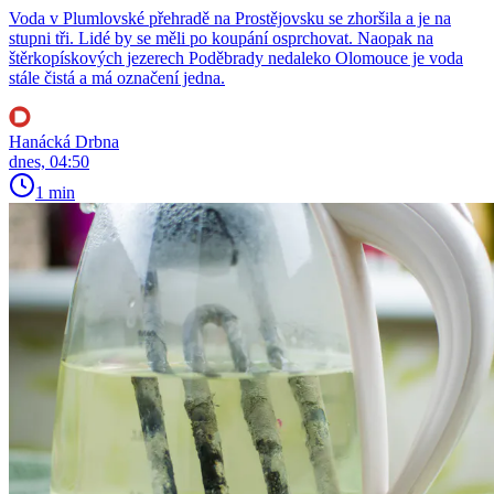
Voda v Plumlovské přehradě na Prostějovsku se zhoršila a je na
stupni tři. Lidé by se měli po koupání osprchovat. Naopak na
štěrkopískových jezerech Poděbrady nedaleko Olomouce je voda
stále čistá a má označení jedna.
Hanácká Drbna
dnes, 04:50
1 min