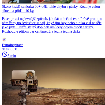
Skoro každá seniorka 60+ dělá tuhle chybu s pásky. Rozbije celou
siluetu a přidá i 10 kg
Pásek je asi nejlevnější způsob, jak dát oblečení tvar. Právě proto po
něm ženy po šedesátce sahají, když jim šaty nebo tunika visí na těle
jako pytel. Jenže stejný doplněk umí celý dojem otočit naruby.
Rozhoduje přitom pár centimetrů a jedna jediná dírka.
ExtraInspirace
dnes, 05:01
3 min