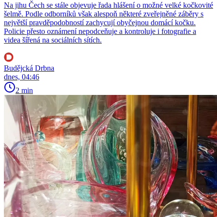
Na jihu Čech se stále objevuje řada hlášení o možné velké kočkovité
šelmě. Podle odborníků však alespoň některé zveřejněné záběry s
největší pravděpodobností zachycují obyčejnou domácí kočku.
Policie přesto oznámení nepodceňuje a kontroluje i fotografie a
videa šířená na sociálních sítích.
Budějcká Drbna
dnes, 04:46
2 min