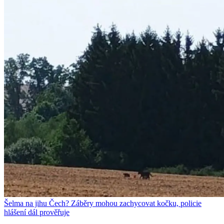
Šelma na jihu Čech? Záběry mohou zachycovat kočku, policie
hlášení dál prověřuje