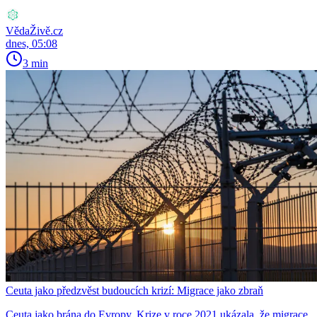
VědaŽivě.cz
dnes, 05:08
3 min
Ceuta jako předzvěst budoucích krizí: Migrace jako zbraň
Ceuta jako brána do Evropy. Krize v roce 2021 ukázala, že migrace