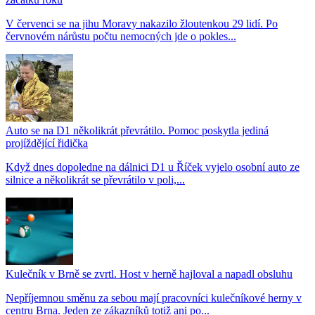
V červenci se na jihu Moravy nakazilo žloutenkou 29 lidí. Po
červnovém nárůstu počtu nemocných jde o pokles...
Auto se na D1 několikrát převrátilo. Pomoc poskytla jediná
projíždějící řidička
Když dnes dopoledne na dálnici D1 u Říček vyjelo osobní auto ze
silnice a několikrát se převrátilo v poli,...
Kulečník v Brně se zvrtl. Host v herně hajloval a napadl obsluhu
Nepříjemnou směnu za sebou mají pracovníci kulečníkové herny v
centru Brna. Jeden ze zákazníků totiž ani po...