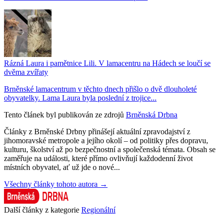
Rázná Laura i pamětnice Lili. V lamacentru na Hádech se loučí se
dvěma zvířaty
Brněnské lamacentrum v těchto dnech přišlo o dvě dlouholeté
obyvatelky. Lama Laura byla poslední z trojice...
Tento článek byl publikován ze zdrojů
Brněnská Drbna
Články z Brněnské Drbny přinášejí aktuální zpravodajství z
jihomoravské metropole a jejího okolí – od politiky přes dopravu,
kulturu, školství až po bezpečnostní a společenská témata. Obsah se
zaměřuje na události, které přímo ovlivňují každodenní život
místních obyvatel, ať už jde o nové...
Všechny články tohoto autora →
Další články z kategorie
Regionální