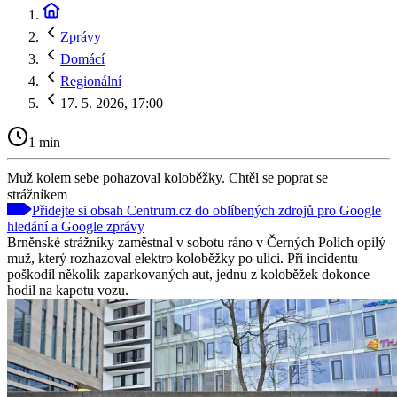
Zprávy
Domácí
Regionální
17. 5. 2026, 17:00
1 min
Muž kolem sebe pohazoval koloběžky. Chtěl se poprat se
strážníkem
Přidejte si obsah Centrum.cz do oblíbených zdrojů pro Google
hledání a Google zprávy
Brněnské strážníky zaměstnal v sobotu ráno v Černých Polích opilý
muž, který rozhazoval elektro koloběžky po ulici. Při incidentu
poškodil několik zaparkovaných aut, jednu z koloběžek dokonce
hodil na kapotu vozu.