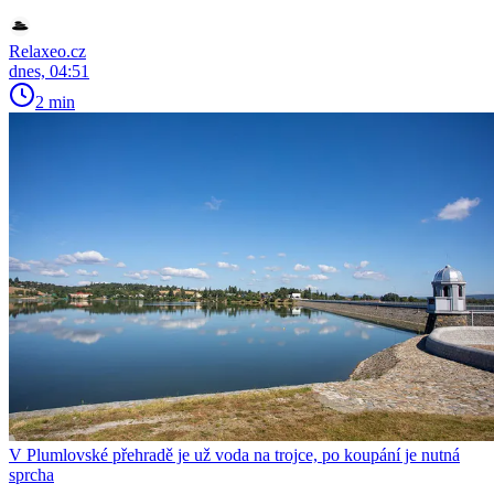
Relaxeo.cz
dnes, 04:51
2 min
V Plumlovské přehradě je už voda na trojce, po koupání je nutná
sprcha