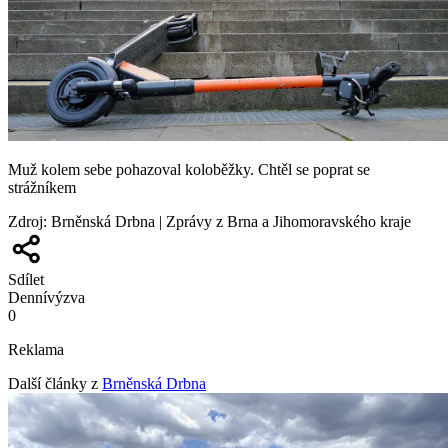
Muž kolem sebe pohazoval koloběžky. Chtěl se poprat se
strážníkem
Zdroj
:
Brněnská Drbna | Zprávy z Brna a Jihomoravského kraje
Sdílet
Denní
výzva
0
Reklama
Další články z
Brněnská Drbna