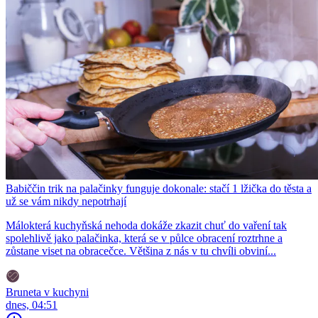
Babiččin trik na palačinky funguje dokonale: stačí 1 lžička do těsta a
už se vám nikdy nepotrhají
Málokterá kuchyňská nehoda dokáže zkazit chuť do vaření tak
spolehlivě jako palačinka, která se v půlce obracení roztrhne a
zůstane viset na obracečce. Většina z nás v tu chvíli obviní...
Bruneta v kuchyni
dnes, 04:51