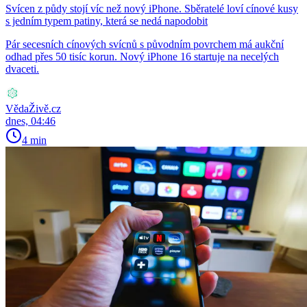
Svícen z půdy stojí víc než nový iPhone. Sběratelé loví cínové kusy
s jedním typem patiny, která se nedá napodobit
Pár secesních cínových svícnů s původním povrchem má aukční
odhad přes 50 tisíc korun. Nový iPhone 16 startuje na necelých
dvaceti.
VědaŽivě.cz
dnes, 04:46
4 min