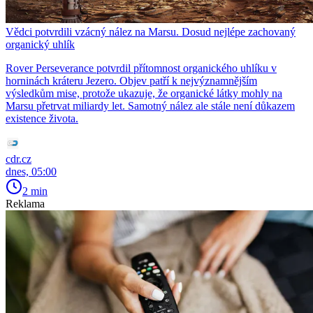
Vědci potvrdili vzácný nález na Marsu. Dosud nejlépe zachovaný
organický uhlík
Rover Perseverance potvrdil přítomnost organického uhlíku v
horninách kráteru Jezero. Objev patří k nejvýznamnějším
výsledkům mise, protože ukazuje, že organické látky mohly na
Marsu přetrvat miliardy let. Samotný nález ale stále není důkazem
existence života.
cdr.cz
dnes, 05:00
2 min
Reklama