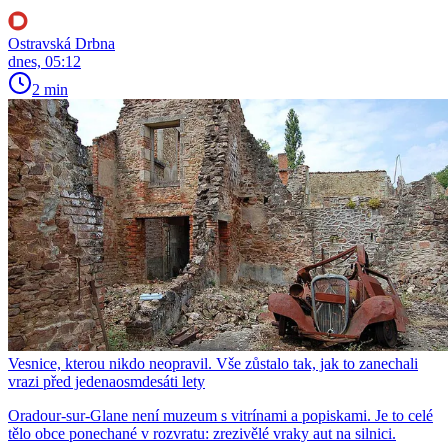
Ostravská Drbna
dnes, 05:12
2 min
Vesnice, kterou nikdo neopravil. Vše zůstalo tak, jak to zanechali
vrazi před jedenaosmdesáti lety
Oradour-sur-Glane není muzeum s vitrínami a popiskami. Je to celé
tělo obce ponechané v rozvratu: zrezivělé vraky aut na silnici.