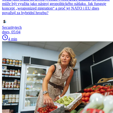
může být využita jako nástroj geopolitického nátlaku. Jak funguje
koncept „weaponized migration“ a proč jej NATO i EU dnes
považují za hybridní hrozbu?
Securitytech
dnes, 05:04
4 min