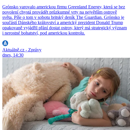
Grónsko varovalo americkou firmu Greenland Energy, která se bez
povolení chystá provádět průzkumné vrty na největším ostrově
světa. Píše o tom v sobotu britský deník The Guardian. Grónsko je
součástí Dánského království a americký prezident Donald Trump
opakovaně vyjádřil přání dostat ostrov, který má strategický význam
i nerostné bohatství, pod americkou kontrolu.
Aktuálně.cz - Zprávy
dnes, 14:30