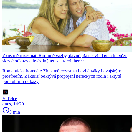
Zkus mě rozesmát: Rodinné vazby, dávné přátelství hlavních hvězd,
skryté odkazy a hvězdný tenista v roli herce
Romantická komedie Zkus mě rozesmát baví diváky havajským
prostředím. Zákulisí odkrývá propojení hereckých rodin i skryté
popkulturní odkazy.
V Telce
dnes, 14:29
3 min