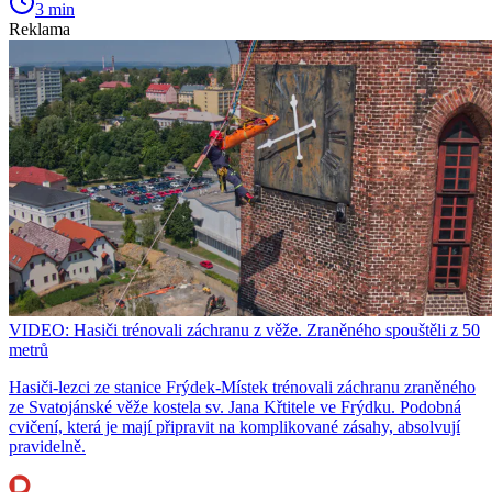
3 min
Reklama
VIDEO: Hasiči trénovali záchranu z věže. Zraněného spouštěli z 50
metrů
Hasiči-lezci ze stanice Frýdek-Místek trénovali záchranu zraněného
ze Svatojánské věže kostela sv. Jana Křtitele ve Frýdku. Podobná
cvičení, která je mají připravit na komplikované zásahy, absolvují
pravidelně.