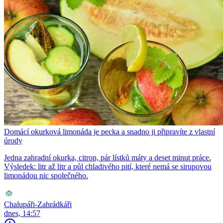
Domácí okurková limonáda je pecka a snadno ji připravíte z vlastní
úrody
Jedna zahradní okurka, citron, pár lístků máty a deset minut práce.
Výsledek: litr až litr a půl chladivého pití, které nemá se sirupovou
limonádou nic společného.
Chalupáři-Zahrádkáři
dnes, 14:57