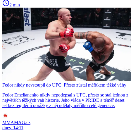
2 min
Fedor nikdy nevstoupil do UFC. Přesto zůstal měřítkem těžké váhy
Fedor Emelianenko nikdy nepodepsal s UFC, přesto se stal jednou z
největších těžkých vah historie. Jeho vláda v PRIDE a téměř deset
let bez regulérní porážky z něj udělaly měřítko celé generace.
MMAMAG.cz
dnes, 14:11