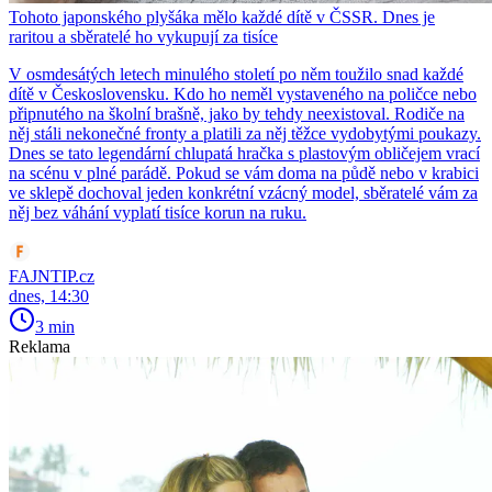
Tohoto japonského plyšáka mělo každé dítě v ČSSR. Dnes je
raritou a sběratelé ho vykupují za tisíce
V osmdesátých letech minulého století po něm toužilo snad každé
dítě v Československu. Kdo ho neměl vystaveného na poličce nebo
připnutého na školní brašně, jako by tehdy neexistoval. Rodiče na
něj stáli nekonečné fronty a platili za něj těžce vydobytými poukazy.
Dnes se tato legendární chlupatá hračka s plastovým obličejem vrací
na scénu v plné parádě. Pokud se vám doma na půdě nebo v krabici
ve sklepě dochoval jeden konkrétní vzácný model, sběratelé vám za
něj bez váhání vyplatí tisíce korun na ruku.
FAJNTIP.cz
dnes, 14:30
3 min
Reklama