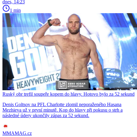
dnes, 14:23
1 min
Ruský obr trefil soupeře kopem do hlavy. Hotovo bylo za 52 sekund
Denis Goltsov na PFL Charlotte zlomil neporaženého Hasana
Mezhieva už v první minutě. Kop do hlavy při pokusu o strh a
následné údery ukončily zápas za 52 sekund.
MMAMAG.cz