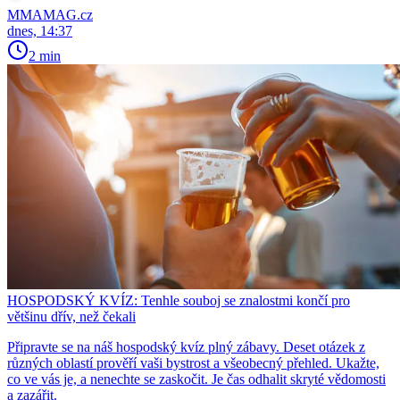
MMAMAG.cz
dnes, 14:37
2 min
HOSPODSKÝ KVÍZ: Tenhle souboj se znalostmi končí pro
většinu dřív, než čekali
Připravte se na náš hospodský kvíz plný zábavy. Deset otázek z
různých oblastí prověří vaši bystrost a všeobecný přehled. Ukažte,
co ve vás je, a nenechte se zaskočit. Je čas odhalit skryté vědomosti
a zazářit.