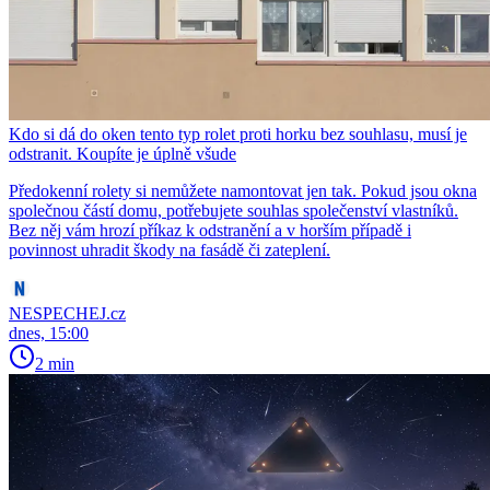
Kdo si dá do oken tento typ rolet proti horku bez souhlasu, musí je
odstranit. Koupíte je úplně všude
Předokenní rolety si nemůžete namontovat jen tak. Pokud jsou okna
společnou částí domu, potřebujete souhlas společenství vlastníků.
Bez něj vám hrozí příkaz k odstranění a v horším případě i
povinnost uhradit škody na fasádě či zateplení.
NESPECHEJ.cz
dnes, 15:00
2 min