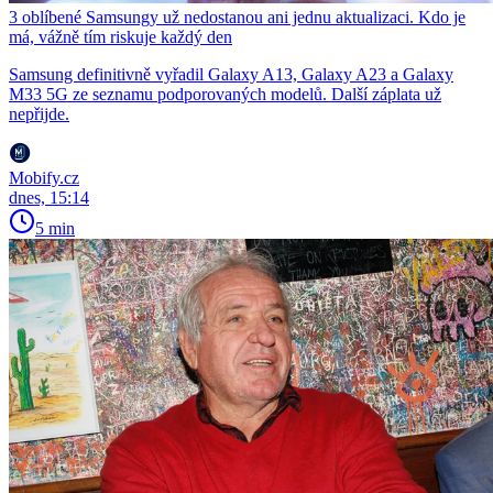
3 oblíbené Samsungy už nedostanou ani jednu aktualizaci. Kdo je
má, vážně tím riskuje každý den
Samsung definitivně vyřadil Galaxy A13, Galaxy A23 a Galaxy
M33 5G ze seznamu podporovaných modelů. Další záplata už
nepřijde.
Mobify.cz
dnes, 15:14
5 min