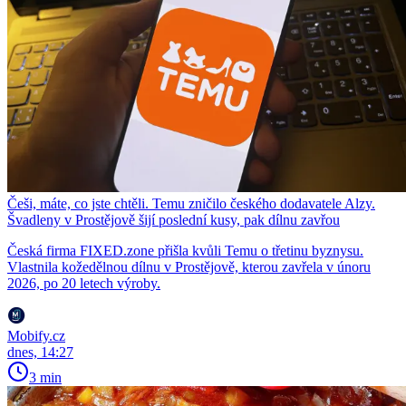
Češi, máte, co jste chtěli. Temu zničilo českého dodavatele Alzy.
Švadleny v Prostějově šijí poslední kusy, pak dílnu zavřou
Česká firma FIXED.zone přišla kvůli Temu o třetinu byznysu.
Vlastnila kožedělnou dílnu v Prostějově, kterou zavřela v únoru
2026, po 20 letech výroby.
Mobify.cz
dnes, 14:27
3 min