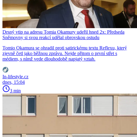
Drsný vtip na adresu Tomia Okamury udeřil hned 2x: Předseda
Sněmovny si svou reakcí udělal obrovskou ostudu
Tomio Okamura se ohradil proti satirickému textu Reflexu, který
zjevně četl jako běžnou zprávu. Nejde přitom o první střet s
médiem, s nímž vede dlouhodobě napjatý vztah.
In-lifestyle.cz
dnes, 15:04
3 min