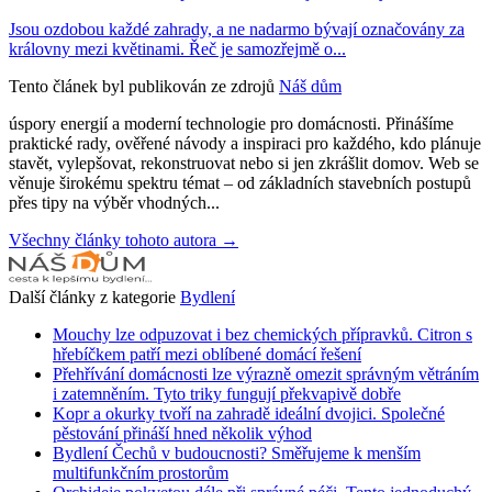
Jsou ozdobou každé zahrady, a ne nadarmo bývají označovány za
královny mezi květinami. Řeč je samozřejmě o...
Tento článek byl publikován ze zdrojů
Náš dům
úspory energií a moderní technologie pro domácnosti. Přinášíme
praktické rady, ověřené návody a inspiraci pro každého, kdo plánuje
stavět, vylepšovat, rekonstruovat nebo si jen zkrášlit domov. Web se
věnuje širokému spektru témat – od základních stavebních postupů
přes tipy na výběr vhodných...
Všechny články tohoto autora →
Další články z kategorie
Bydlení
Mouchy lze odpuzovat i bez chemických přípravků. Citron s
hřebíčkem patří mezi oblíbené domácí řešení
Přehřívání domácnosti lze výrazně omezit správným větráním
i zatemněním. Tyto triky fungují překvapivě dobře
Kopr a okurky tvoří na zahradě ideální dvojici. Společné
pěstování přináší hned několik výhod
Bydlení Čechů v budoucnosti? Směřujeme k menším
multifunkčním prostorům