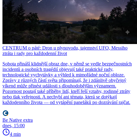
CENTRUM o páté: Dron u plynovodu, tajemství UFO, Messiho
ztráta i rady pro každodenní život
Sobota přináší klidnější obraz dne, v němž se vedle bezpečnostních
incidentů a osobních tragédií objevují také praktické rady,
technologické vychytávky a výhled k mimořádné noční obloze.
Zprávy z různých částí světa připomínají, že i zdánlivě obyčejný
víkend může přinést události s dlouhodobějším významem.
Pozornost poutají také příběhy lidí, kteří řeší vztahy, rodinné ztráty
nebo tlak veřejnosti. A nechybí ani témata, která se dotýkají
každodenního života — od vytápění paneláků po dozrávání rajčat.
Be Native extra
dnes, 15:00
4 min