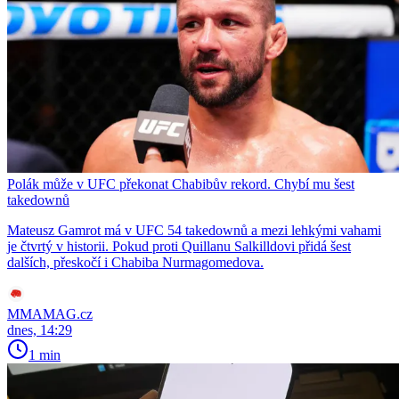
Polák může v UFC překonat Chabibův rekord. Chybí mu šest
takedownů
Mateusz Gamrot má v UFC 54 takedownů a mezi lehkými vahami
je čtvrtý v historii. Pokud proti Quillanu Salkilldovi přidá šest
dalších, přeskočí i Chabiba Nurmagomedova.
MMAMAG.cz
dnes, 14:29
1 min