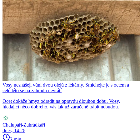
Vosy nesnášejí vůni dvou olejů z lékárny. Smíchejte je s octem a
celé léto se na zahradu nevrátí
Ocet dokáže hmyz odradit na opravdu dlouhou dobu. Vosy,
hledající něco dobrého, vás tak už zaručeně trápit nebudou.
Chalupáři-Zahrádkáři
dnes, 14:26
2 min