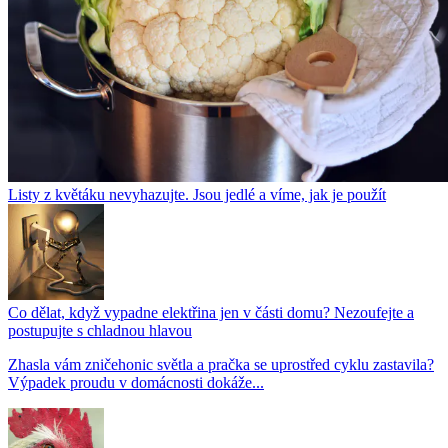
Listy z květáku nevyhazujte. Jsou jedlé a víme, jak je použít
Co dělat, když vypadne elektřina jen v části domu? Nezoufejte a
postupujte s chladnou hlavou
Zhasla vám zničehonic světla a pračka se uprostřed cyklu zastavila?
Výpadek proudu v domácnosti dokáže...