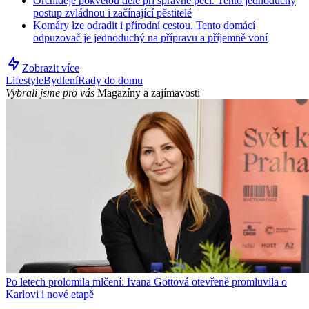
Orchideje pokvetou déle při správné péči. Tento jednoduchý
postup zvládnou i začínající pěstitelé
Komáry lze odradit i přírodní cestou. Tento domácí
odpuzovač je jednoduchý na přípravu a příjemně voní
Zobrazit více
Lifestyle
Bydlení
Rady do domu
Vybrali jsme pro vás
Magazíny a zajímavosti
Po letech prolomila mlčení: Ivana Gottová otevřeně promluvila o
Karlovi i nové etapě