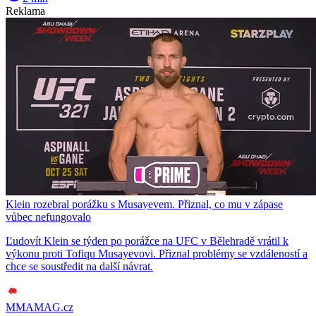
Reklama
Klein rozebral porážku s Musayevem. Přiznal, co mu v zápase
vůbec nefungovalo
Ľudovít Klein se týden po porážce na UFC v Bělehradě vrátil k
výkonu proti Tofiqu Musayevovi. Přiznal problémy se vzdáleností a
chce se soustředit na další návrat.
MMAMAG.cz