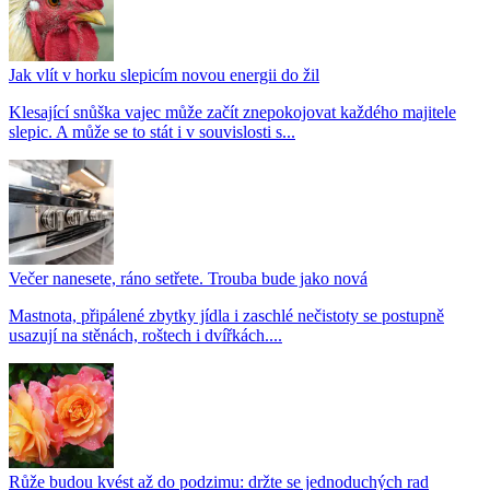
Jak vlít v horku slepicím novou energii do žil
Klesající snůška vajec může začít znepokojovat každého majitele
slepic. A může se to stát i v souvislosti s...
Večer nanesete, ráno setřete. Trouba bude jako nová
Mastnota, připálené zbytky jídla i zaschlé nečistoty se postupně
usazují na stěnách, roštech i dvířkách....
Růže budou kvést až do podzimu: držte se jednoduchých rad