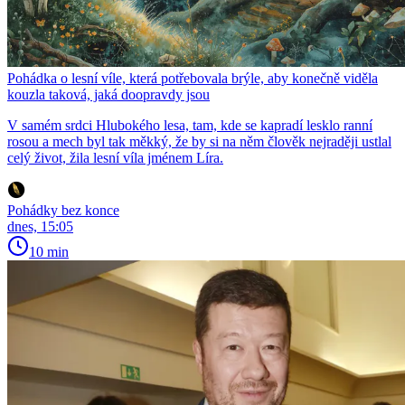
Pohádka o lesní víle, která potřebovala brýle, aby konečně viděla
kouzla taková, jaká doopravdy jsou
V samém srdci Hlubokého lesa, tam, kde se kapradí lesklo ranní
rosou a mech byl tak měkký, že by si na něm člověk nejraději ustlal
celý život, žila lesní víla jménem Líra.
Pohádky bez konce
dnes, 15:05
10 min