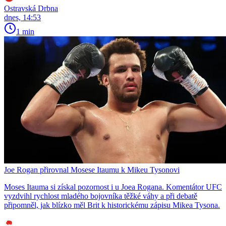
Ostravská Drbna
dnes, 14:53
1 min
Joe Rogan přirovnal Mosese Itaumu k Mikeu Tysonovi
Moses Itauma si získal pozornost i u Joea Rogana. Komentátor UFC
vyzdvihl rychlost mladého bojovníka těžké váhy a při debatě
připomněl, jak blízko měl Brit k historickému zápisu Mikea Tysona.