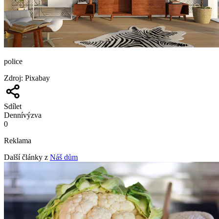
police
Zdroj
:
Pixabay
Sdílet
Denní
výzva
0
Reklama
Další články z
Náš dům