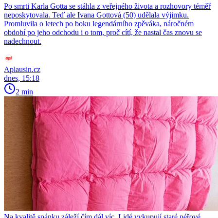
Po smrti Karla Gotta se stáhla z veřejného života a rozhovory téměř
neposkytovala. Teď ale Ivana Gottová (50) udělala výjimku.
Promluvila o letech po boku legendárního zpěváka, náročném
období po jeho odchodu i o tom, proč cítí, že nastal čas znovu se
nadechnout.
Aplausin.cz
dnes, 15:18
2 min
Na kvalitě spánku záleží čím dál víc. Lidé vykupují staré péřové