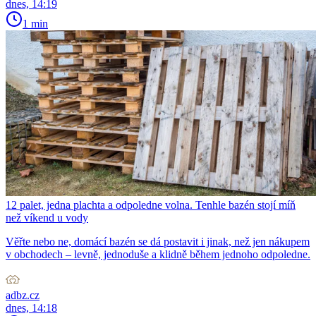
dnes, 14:19
1 min
12 palet, jedna plachta a odpoledne volna. Tenhle bazén stojí míň
než víkend u vody
Věřte nebo ne, domácí bazén se dá postavit i jinak, než jen nákupem
v obchodech – levně, jednoduše a klidně během jednoho odpoledne.
adbz.cz
dnes, 14:18