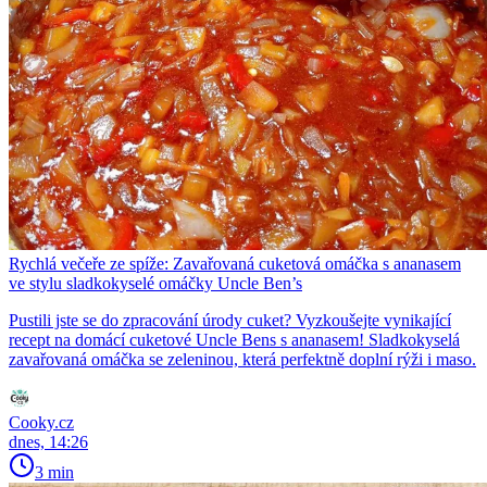
Rychlá večeře ze spíže: Zavařovaná cuketová omáčka s ananasem
ve stylu sladkokyselé omáčky Uncle Ben’s
Pustili jste se do zpracování úrody cuket? Vyzkoušejte vynikající
recept na domácí cuketové Uncle Bens s ananasem! Sladkokyselá
zavařovaná omáčka se zeleninou, která perfektně doplní rýži i maso.
Cooky.cz
dnes, 14:26
3 min