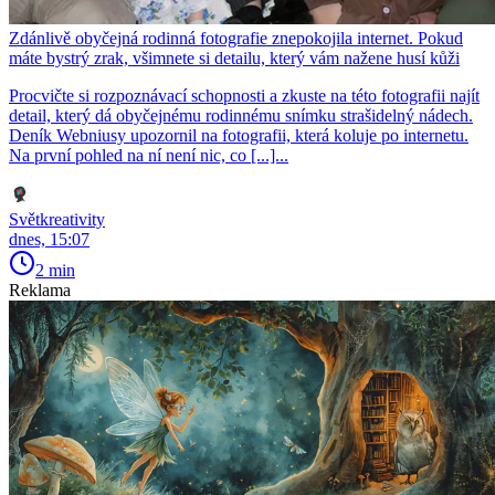
Zdánlivě obyčejná rodinná fotografie znepokojila internet. Pokud
máte bystrý zrak, všimnete si detailu, který vám nažene husí kůži
Procvičte si rozpoznávací schopnosti a zkuste na této fotografii najít
detail, který dá obyčejnému rodinnému snímku strašidelný nádech.
Deník Webniusy upozornil na fotografii, která koluje po internetu.
Na první pohled na ní není nic, co [...]...
Světkreativity
dnes, 15:07
2 min
Reklama