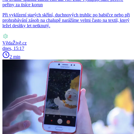
peřiny za tisíce korun
Při vyklízení starých skříní, duchnových truhlic po babičce nebo při
prohrabávání zásob na chalupě narážíme velmi často na textil, který
ležel desítky let netknutý.
VědaŽivě.cz
dnes, 15:17
2 min