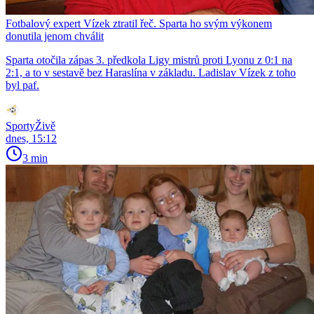
Fotbalový expert Vízek ztratil řeč. Sparta ho svým výkonem
donutila jenom chválit
Sparta otočila zápas 3. předkola Ligy mistrů proti Lyonu z 0:1 na
2:1, a to v sestavě bez Haraslína v základu. Ladislav Vízek z toho
byl paf.
SportyŽivě
dnes, 15:12
3 min