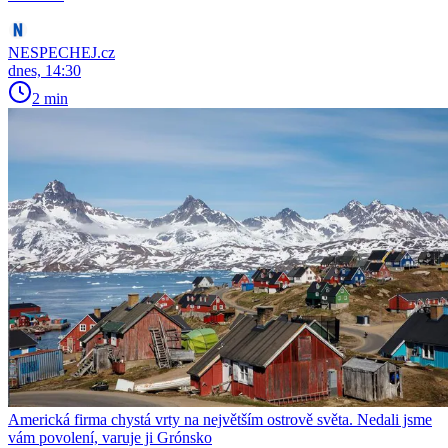
NESPECHEJ.cz
dnes, 14:30
2 min
Americká firma chystá vrty na největším ostrově světa. Nedali jsme
vám povolení, varuje ji Grónsko