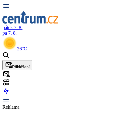
pátek 7. 8.
pá 7. 8.
26°C
Přihlášení
Reklama