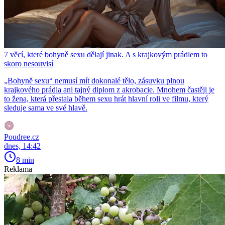
7 věcí, které bohyně sexu dělají jinak. A s krajkovým prádlem to
skoro nesouvisí
„Bohyně sexu“ nemusí mít dokonalé tělo, zásuvku plnou
krajkového prádla ani tajný diplom z akrobacie. Mnohem častěji je
to žena, která přestala během sexu hrát hlavní roli ve filmu, který
sleduje sama ve své hlavě.
Poudree.cz
dnes, 14:42
8 min
Reklama