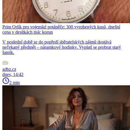
Prim Orlík pro vojenské potápěče: 300 vyrobených kusů, dnešní
cena v desítkách tisíc korun
V poslední době se do popředí sběratelských zájmů dostává
nečekaný předmět – náramkové hodinky. Vyplatí se probrat starý
šatník.
adbz.cz
dnes, 14:42
2 min