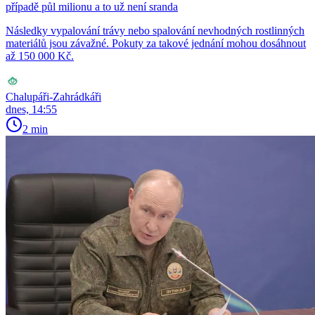
případě půl milionu a to už není sranda
Následky vypalování trávy nebo spalování nevhodných rostlinných
materiálů jsou závažné. Pokuty za takové jednání mohou dosáhnout
až 150 000 Kč.
Chalupáři-Zahrádkáři
dnes, 14:55
2 min