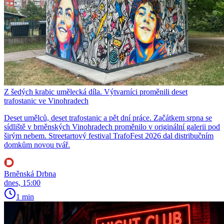
Z šedých krabic umělecká díla. Výtvarníci proměnili deset
trafostanic ve Vinohradech
Deset umělců, deset trafostanic a pět dní práce. Začátkem srpna se
sídliště v brněnských Vinohradech proměnilo v originální galerii pod
širým nebem. Streetartový festival TrafoFest 2026 dal distribučním
domkům novou tvář.
Brněnská Drbna
dnes, 15:00
1 min