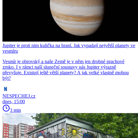
Jupiter je proti nim kulička na hraní. Jak vypadají největší planety ve
vesmíru
Vesmír je obrovský a naše Země je v něm jen drobné prachové
zrnko. I v rámci naší sluneční soustavy nás Jupiter výrazně
převyšuje. Existují ještě větší planety? A jak velké vlastně mohou
být?
NESPECHEJ.cz
dnes, 15:00
3 min