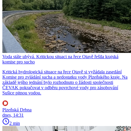
Voda stále ubývá. Kritickou situaci na řece Otavě řešila krajská
komise pro sucho
Kritická hydrologická situace na řece Otavě si vyžádala zasedání
Komise pro zvládání sucha a nedostatku vody Plzeňského kraje. Na
základě jejího jednání bylo rozhodnuto o žádosti společnosti
ČEVAK pokračovat v odběru povrchové vody pro zásobování
Sušice pitnou vodou.
Plzeňská Drbna
dnes, 14:31
2 min