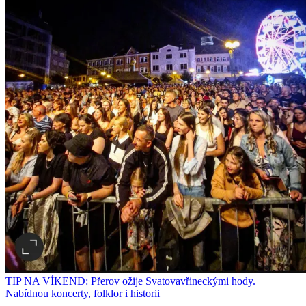
TIP NA VÍKEND: Přerov ožije Svatovavřineckými hody.
Nabídnou koncerty, folklor i historii