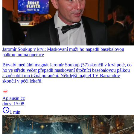
Jaromír Soukup v krvi: Maskovaní muži ho napadli basebalovou
pálkou, nutná operace
Bývalý mediální magnát Jaromír Soukup (57) skončil v krvi poté, co
ho ve středu večer přepadli maskovaní útočníci basebalovou pálkou
a způsobili mu tržná poranění. Někdejší majitel TV Barrandov
skončil v péči lékařů.
Aplausin.cz
dnes, 15:08
1 min