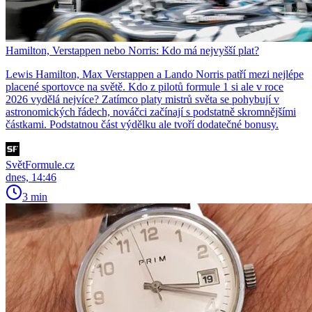
Hamilton, Verstappen nebo Norris: Kdo má nejvyšší plat?
Lewis Hamilton, Max Verstappen a Lando Norris patří mezi nejlépe
placené sportovce na světě. Kdo z pilotů formule 1 si ale v roce
2026 vydělá nejvíce? Zatímco platy mistrů světa se pohybují v
astronomických řádech, nováčci začínají s podstatně skromnějšími
částkami. Podstatnou část výdělku ale tvoří dodatečné bonusy.
SvětFormule.cz
dnes, 14:46
3 min