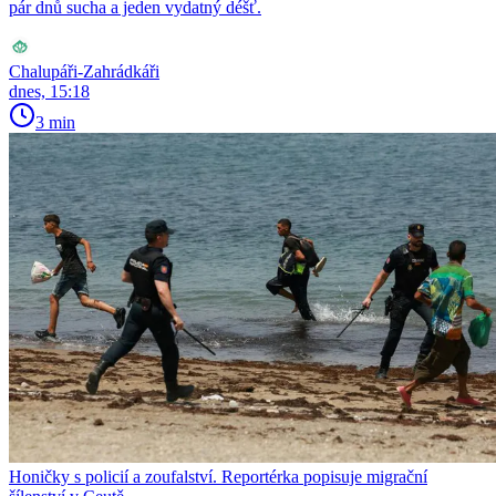
pár dnů sucha a jeden vydatný déšť.
Chalupáři-Zahrádkáři
dnes, 15:18
3 min
Honičky s policií a zoufalství. Reportérka popisuje migrační