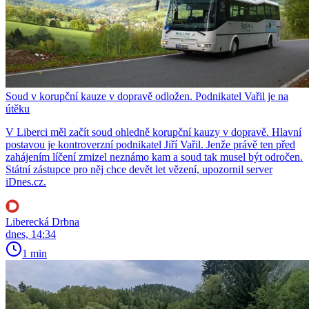
Soud v korupční kauze v dopravě odložen. Podnikatel Vařil je na
útěku
V Liberci měl začít soud ohledně korupční kauzy v dopravě. Hlavní
postavou je kontroverzní podnikatel Jiří Vařil. Jenže právě ten před
zahájením líčení zmizel neznámo kam a soud tak musel být odročen.
Státní zástupce pro něj chce devět let vězení, upozornil server
iDnes.cz.
Liberecká Drbna
dnes, 14:34
1 min