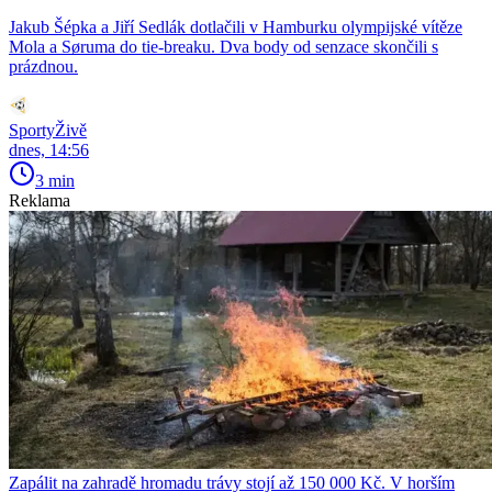
Jakub Šépka a Jiří Sedlák dotlačili v Hamburku olympijské vítěze
Mola a Søruma do tie-breaku. Dva body od senzace skončili s
prázdnou.
SportyŽivě
dnes, 14:56
3 min
Reklama
Zapálit na zahradě hromadu trávy stojí až 150 000 Kč. V horším