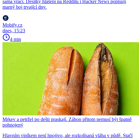
sama vrací. Desítky hlášení na Redditu i Hacker News popisují
marný boj trvající dny.
Mobify.cz
dnes, 15:23
4 min
Mrkev a petržel po dešti praskají. Záhon přitom nemusí být špatně
pohnojený
Hlavním viníkem není hnojivo, ale rozkolísaná vláha v půdě. Stačí