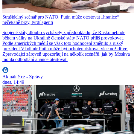
Strašidelný scénář pro NATO. Putin může otestovat „hranice“
nečekaně brzy, tvrdí agenti
Spojené státy dlouho vycházely z předpokladu, že Rusko nebude
během války na Ukrajině členské státy NATO příliš provokovat.
Podle amerických médií se však toto hodnocení změnilo a ruský
prezident Vladimir Putin může být ochoten riskovat více než dříve.
Zpravodajci zároveň upozorňují na několik scénářů, jak by Moskva
mohla odhodlání aliance otestovat.
Aktuálně.cz - Zprávy
dnes, 14:49