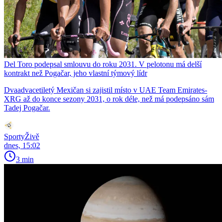
Del Toro podepsal smlouvu do roku 2031. V pelotonu má delší
kontrakt než Pogačar, jeho vlastní týmový lídr
Dvaadvacetiletý Mexičan si zajistil místo v UAE Team Emirates-
XRG až do konce sezony 2031, o rok déle, než má podepsáno sám
Tadej Pogačar.
SportyŽivě
dnes, 15:02
3 min