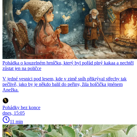
Pohádka o kouzelném hrníčku, který byl pořád plný kakaa a nechtěl
zůstat jen na poličce
V jedné vesnici pod lesem, kde v zimě sníh přikrýval střechy tak
pečlivě, jako by je někdo balil do peřiny, žila holčička jménem
Anežka.
Pohádky bez konce
dnes, 15:05
11 min