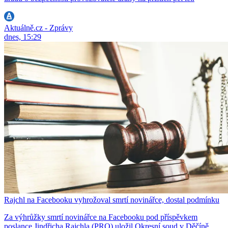
Aktuálně.cz - Zprávy
dnes, 15:29
Rajchl na Facebooku vyhrožoval smrtí novinářce, dostal podmínku
Za výhrůžky smrtí novinářce na Facebooku pod příspěvkem
poslance Jindřicha Rajchla (PRO) uložil Okresní soud v Děčíně