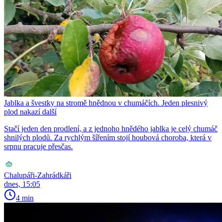
Jablka a švestky na stromě hnědnou v chumáčích. Jeden plesnivý
plod nakazí další
Stačí jeden den prodlení, a z jednoho hnědého jablka je celý chumáč
shnilých plodů. Za rychlým šířením stojí houbová choroba, která v
srpnu pracuje přesčas.
Chalupáři-Zahrádkáři
dnes, 15:05
4 min