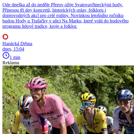
Ode dneška až do neděle Přerov ožije Svatovavřineckými hody.
Přinesou tři dny koncertů, historických oslav, folkloru i
doprovodných akcí pro celé rodiny. Novinkou letošního ročníku
budou Hody u Trafačky v ulici Na Marku, které vrátí do hodového
programu lidové tradice, kroje a folklor.
Hanácká Drbna
dnes, 15:04
1 min
Reklama