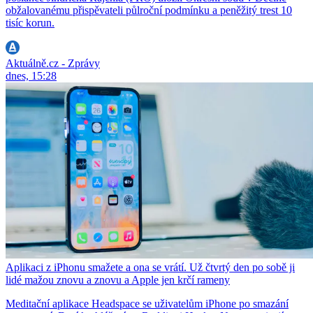
obžalovanému přispěvateli půlroční podmínku a peněžitý trest 10
tisíc korun.
Aktuálně.cz - Zprávy
dnes, 15:28
Aplikaci z iPhonu smažete a ona se vrátí. Už čtvrtý den po sobě ji
lidé mažou znovu a znovu a Apple jen krčí rameny
Meditační aplikace Headspace se uživatelům iPhone po smazání