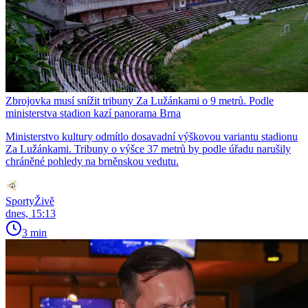
Zbrojovka musí snížit tribuny Za Lužánkami o 9 metrů. Podle
ministerstva stadion kazí panorama Brna
Ministerstvo kultury odmítlo dosavadní výškovou variantu stadionu
Za Lužánkami. Tribuny o výšce 37 metrů by podle úřadu narušily
chráněné pohledy na brněnskou vedutu.
SportyŽivě
dnes, 15:13
3 min