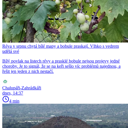
Réva v srpnu chytá bílé mapy a bobule praskají. Vlhko s vedrem
udělá své
Bílý povlak na listech révy a prasklé bobule nejsou projevy jedné
choroby. Je to signál, že se na keři sešlo víc problémů najednou, a
řešit jen jeden z nich nestačí.
Chalupáři-Zahrádkáři
dnes, 14:37
4 min