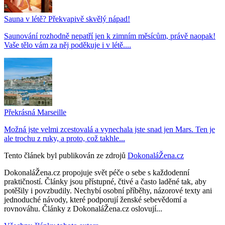
Sauna v létě? Překvapivě skvělý nápad!
Saunování rozhodně nepatří jen k zimním měsícům, právě naopak!
Vaše tělo vám za něj poděkuje i v létě....
Překrásná Marseille
Možná jste velmi zcestovalá a vynechala jste snad jen Mars. Ten je
ale trochu z ruky, a proto, což takhle...
Tento článek byl publikován ze zdrojů
DokonaláŽena.cz
DokonaláŽena.cz propojuje svět péče o sebe s každodenní
praktičností. Články jsou přístupné, čtivé a často laděné tak, aby
potěšily i povzbudily. Nechybí osobní příběhy, názorové texty ani
jednoduché návody, které podporují ženské sebevědomí a
rovnováhu. Články z DokonaláŽena.cz oslovují...