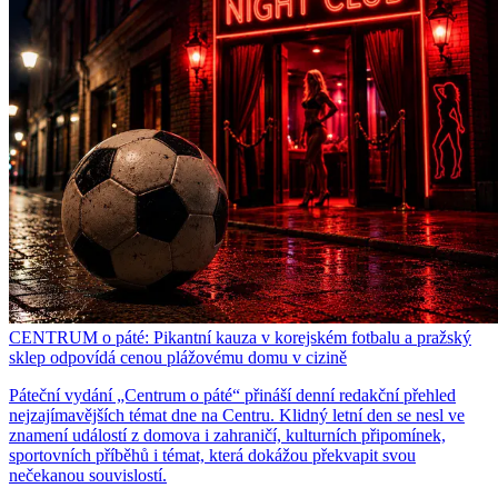
CENTRUM o páté: Pikantní kauza v korejském fotbalu a pražský
sklep odpovídá cenou plážovému domu v cizině
Páteční vydání „Centrum o páté“ přináší denní redakční přehled
nejzajímavějších témat dne na Centru. Klidný letní den se nesl ve
znamení událostí z domova i zahraničí, kulturních připomínek,
sportovních příběhů i témat, která dokážou překvapit svou
nečekanou souvislostí.