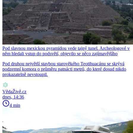
Pod slavnou mexickou pyramidou vede tajný tunel. Archeologové v
něm hledali vstup do podsvětí, objevilo se něco zajímavějšího
Pod druhou největší stavbou starověkého Teotihuacánu se skrývá
podzemní komora o průměru patnácti metrů, do které dosud nikdo
prokazatelně nevstoupil.
VědaŽivě.cz
dnes, 14:36
4 min