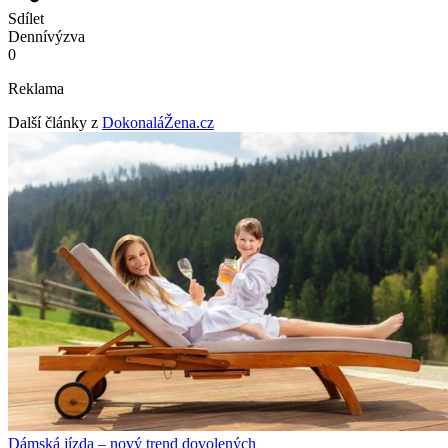
Sdílet
Denní
výzva
0
Reklama
Další články z
DokonaláŽena.cz
Dámská jízda – nový trend dovolených