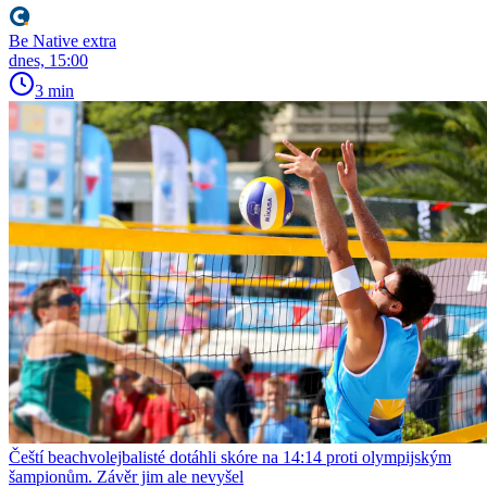
Be Native extra
dnes, 15:00
3 min
Čeští beachvolejbalisté dotáhli skóre na 14:14 proti olympijským
šampionům. Závěr jim ale nevyšel