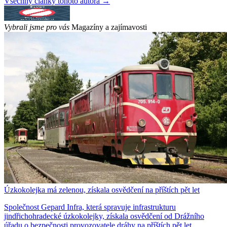
Všechny články tohoto autora →
Vybrali jsme pro vás
Magazíny a zajímavosti
Úzkokolejka má zelenou, získala osvědčení na příštích pět let
Společnost Gepard Infra, která spravuje infrastrukturu
jindřichohradecké úzkokolejky, získala osvědčení od Drážního
úřadu o bezpečnosti provozovatele dráhy na příštích pět let.