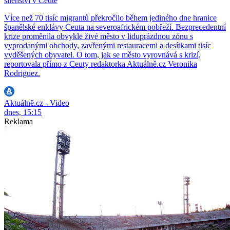
šílenství v Ceutě
Více než 70 tisíc migrantů překročilo během jediného dne hranice
španělské enklávy Ceuta na severoafrickém pobřeží. Bezprecedentní
krize proměnila obvykle živé město v liduprázdnou zónu s
vyprodanými obchody, zavřenými restauracemi a desítkami tisíc
vyděšených obyvatel. O tom, jak se město vyrovnává s krizí,
reportovala přímo z Ceuty redaktorka Aktuálně.cz Veronika
Rodriguez.
Aktuálně.cz - Video
dnes, 15:15
Reklama