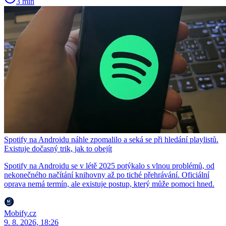
3 min
Spotify na Androidu náhle zpomalilo a seká se při hledání playlistů.
Existuje dočasný trik, jak to obejít
Spotify na Androidu se v létě 2025 potýkalo s vlnou problémů, od
nekonečného načítání knihovny až po tiché přehrávání. Oficiální
oprava nemá termín, ale existuje postup, který může pomoci hned.
Mobify.cz
9. 8. 2026, 18:26