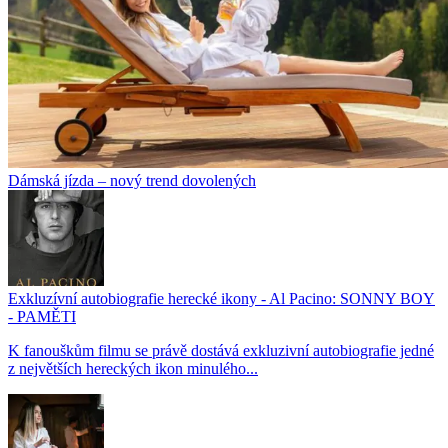
Dámská jízda – nový trend dovolených
Exkluzívní autobiografie herecké ikony - Al Pacino: SONNY BOY
- PAMĚTI
K fanouškům filmu se právě dostává exkluzivní autobiografie jedné
z největších hereckých ikon minulého...