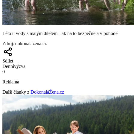
Léto u vody s malým dítětem: Jak na to bezpečně a v pohodě
Zdroj
:
dokonalazena.cz
Sdílet
Denní
výzva
0
Reklama
Další články z
DokonaláŽena.cz