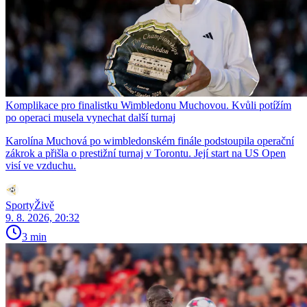
Komplikace pro finalistku Wimbledonu Muchovou. Kvůli potížím
po operaci musela vynechat další turnaj
Karolína Muchová po wimbledonském finále podstoupila operační
zákrok a přišla o prestižní turnaj v Torontu. Její start na US Open
visí ve vzduchu.
SportyŽivě
9. 8. 2026, 20:32
3 min