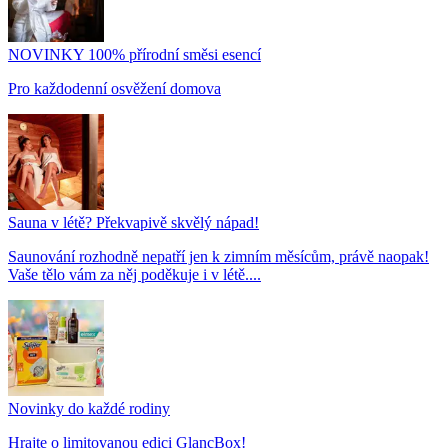
NOVINKY 100% přírodní směsi esencí
Pro každodenní osvěžení domova
Sauna v létě? Překvapivě skvělý nápad!
Saunování rozhodně nepatří jen k zimním měsícům, právě naopak!
Vaše tělo vám za něj poděkuje i v létě....
Novinky do každé rodiny
Hrajte o limitovanou edici GlancBox!