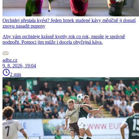
Orchidej přestala kvést? Jeden hrnek studené kávy měsíčně ji donutí
znovu nasadit pupeny
Aby vám orchideje krásně kvetly rok co rok, musíte je správně
podpořit. Pomoci jim může i docela obyčejná káva.
adbz.cz
9. 8. 2026, 19:04
2 min