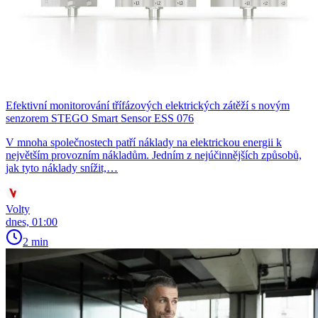
Efektivní monitorování třífázových elektrických zátěží s novým
senzorem STEGO Smart Sensor ESS 076
V mnoha společnostech patří náklady na elektrickou energii k
největším provozním nákladům. Jedním z nejúčinnějších způsobů,
jak tyto náklady snížit,…
Volty
dnes, 01:00
2 min