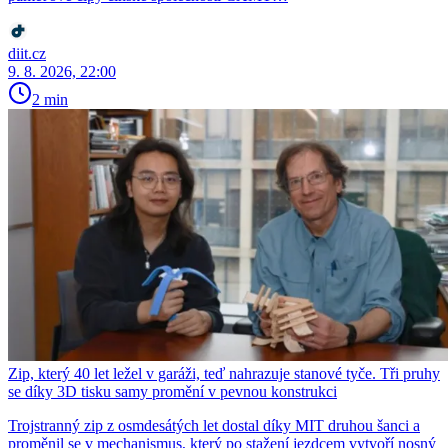
diit.cz
9. 8. 2026, 22:00
2 min
Zip, který 40 let ležel v garáži, teď nahrazuje stanové tyče. Tři pruhy
se díky 3D tisku samy promění v pevnou konstrukci
Trojstranný zip z osmdesátých let dostal díky MIT druhou šanci a
proměnil se v mechanismus, který po stažení jezdcem vytvoří nosný