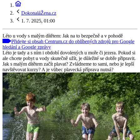
DokonaláŽena.cz
1. 7. 2025, 01:00
Léto u vody s malým dítětem: Jak na to bezpečně a v pohodě
Přidejte si obsah Centrum.cz do oblíbených zdrojů pro Google
hledání a Google zprávy
Léto je tady a s ním i období dovolených u moře či jezera. Pokud si
ale chcete pobyt u vody skutečně užít, je důležité se dobře připravit.
Jak s malým dítětem začít plavat? Zvládneme to sami, nebo je lepší
navštěvovat kurzy? A je vůbec plavecká příprava nutná?