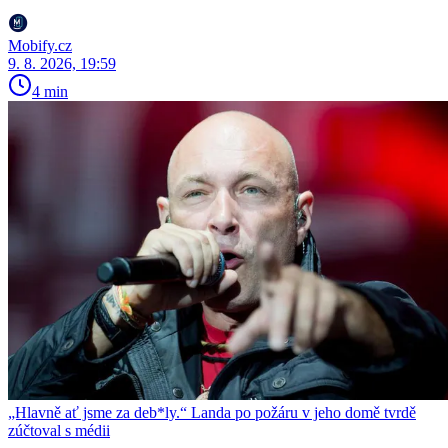
Mobify.cz
9. 8. 2026, 19:59
4 min
„Hlavně ať jsme za deb*ly.“ Landa po požáru v jeho domě tvrdě
zúčtoval s médii