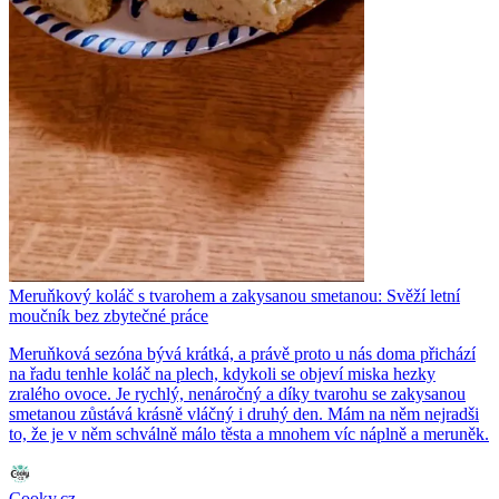
Meruňkový koláč s tvarohem a zakysanou smetanou: Svěží letní
moučník bez zbytečné práce
Meruňková sezóna bývá krátká, a právě proto u nás doma přichází
na řadu tenhle koláč na plech, kdykoli se objeví miska hezky
zralého ovoce. Je rychlý, nenáročný a díky tvarohu se zakysanou
smetanou zůstává krásně vláčný i druhý den. Mám na něm nejradši
to, že je v něm schválně málo těsta a mnohem víc náplně a meruněk.
Cooky.cz