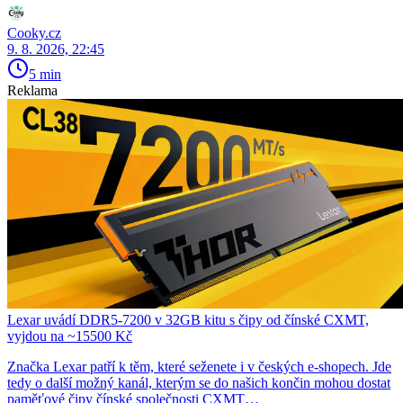
Cooky.cz
9. 8. 2026, 22:45
5 min
Reklama
Lexar uvádí DDR5-7200 v 32GB kitu s čipy od čínské CXMT,
vyjdou na ~15500 Kč
Značka Lexar patří k těm, které seženete i v českých e-shopech. Jde
tedy o další možný kanál, kterým se do našich končin mohou dostat
paměťové čipy čínské společnosti CXMT…