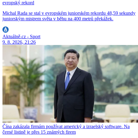
evropský rekord
Michal Rada se stal v evropském juniorském rekordu 48,59 sekundy
juniorským mistrem světa v běhu na 400 metrů překážek.
Aktuálně.cz - Sport
9. 8. 2026, 21:26
Čína zakázala firmám používat americký a izraelský software. Na
černé listině je přes 15 známých firem