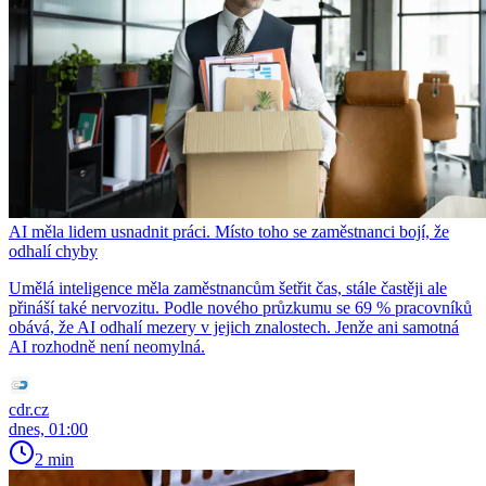
AI měla lidem usnadnit práci. Místo toho se zaměstnanci bojí, že
odhalí chyby
Umělá inteligence měla zaměstnancům šetřit čas, stále častěji ale
přináší také nervozitu. Podle nového průzkumu se 69 % pracovníků
obává, že AI odhalí mezery v jejich znalostech. Jenže ani samotná
AI rozhodně není neomylná.
cdr.cz
dnes, 01:00
2 min