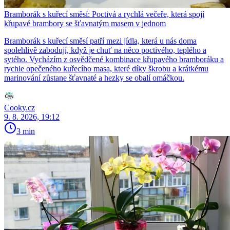
Bramborák s kuřecí směsí: Poctivá a rychlá večeře, která spojí
křupavé brambory se šťavnatým masem v jednom
Bramborák s kuřecí směsí patří mezi jídla, která u nás doma
spolehlivě zabodují, když je chuť na něco poctivého, teplého a
sytého. Vycházím z osvědčené kombinace křupavého bramboráku a
rychle opečeného kuřecího masa, které díky škrobu a krátkému
marinování zůstane šťavnaté a hezky se obalí omáčkou.
Cooky.cz
9. 8. 2026, 19:12
3 min