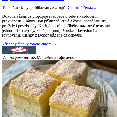
Tento článek byl publikován ze zdrojů
DokonaláŽena.cz
DokonaláŽena.cz propojuje svět péče o sebe s každodenní
praktičností. Články jsou přístupné, čtivé a často laděné tak, aby
potěšily i povzbudily. Nechybí osobní příběhy, názorové texty ani
jednoduché návody, které podporují ženské sebevědomí a
rovnováhu. Články z DokonaláŽena.cz oslovují...
Všechny články tohoto autora →
Vybrali jsme pro vás
Magazíny a zajímavosti