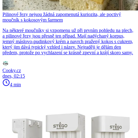
Pilinové řezy nejsou žádná zapomenutá kuriozita, ale poctivý
moučník s kokosovým šarmem
Na některé moučníky si vzpomenu už při prvním pohledu na plech,
a pilinové řezy jsou přesně ten případ. Mají nadýchaný korpus,
jemný máslovo-pudinkový krém a navrch pražený kokos s cukrem,
který jim dává typický vzhled i název. Nejraději je dělám den
předem, protože po vychlazení se krásně zpevní a krájí skoro samy.
Cooky.cz
dnes, 02:15
4 min