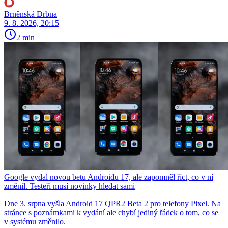
Brněnská Drbna
9. 8. 2026, 20:15
2 min
Google vydal novou betu Androidu 17, ale zapomněl říct, co v ní
změnil. Testeři musí novinky hledat sami
Dne 3. srpna vyšla Android 17 QPR2 Beta 2 pro telefony Pixel. Na
stránce s poznámkami k vydání ale chybí jediný řádek o tom, co se
v systému změnilo.