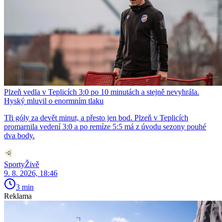
Plzeň vedla v Teplicích 3:0 po 10 minutách a stejně nevyhrála.
Hyský mluvil o enormním tlaku
Tři góly za devět minut, a přesto jen bod. Plzeň v Teplicích
promarnila vedení 3:0 a po remíze 5:5 má z úvodu sezony pouhé
dva body.
SportyŽivě
9. 8. 2026, 18:46
3 min
Reklama