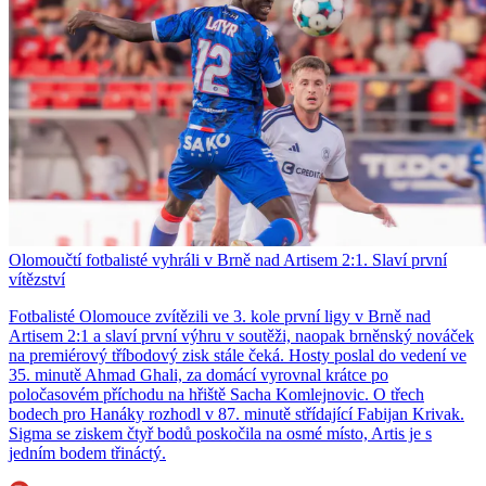
Olomoučtí fotbalisté vyhráli v Brně nad Artisem 2:1. Slaví první
vítězství
Fotbalisté Olomouce zvítězili ve 3. kole první ligy v Brně nad
Artisem 2:1 a slaví první výhru v soutěži, naopak brněnský nováček
na premiérový tříbodový zisk stále čeká. Hosty poslal do vedení ve
35. minutě Ahmad Ghali, za domácí vyrovnal krátce po
poločasovém příchodu na hřiště Sacha Komlejnovic. O třech
bodech pro Hanáky rozhodl v 87. minutě střídající Fabijan Krivak.
Sigma se ziskem čtyř bodů poskočila na osmé místo, Artis je s
jedním bodem třináctý.