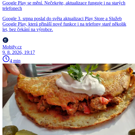
Google Play se mění. Nečekejte, aktualizace funguje i na starých
telefonech
Google 3. srpna poslal do světa aktualizaci Play Store a Služeb
Google Play, která přináší nové funkce i na telefony staré několik
let, bez čekání na výrobce.
Mobify.cz
9. 8. 2026, 19:17
4 min