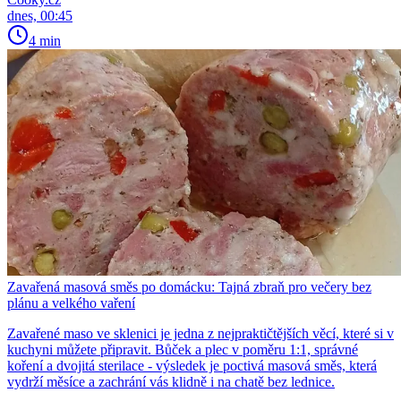
dnes, 00:45
4 min
Zavařená masová směs po domácku: Tajná zbraň pro večery bez
plánu a velkého vaření
Zavařené maso ve sklenici je jedna z nejpraktičtějších věcí, které si v
kuchyni můžete připravit. Bůček a plec v poměru 1:1, správné
koření a dvojitá sterilace - výsledek je poctivá masová směs, která
vydrží měsíce a zachrání vás klidně i na chatě bez lednice.