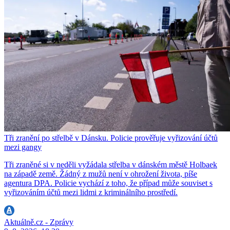
Tři zranění po střelbě v Dánsku. Policie prověřuje vyřizování účtů
mezi gangy
Tři zraněné si v neděli vyžádala střelba v dánském městě Holbaek
na západě země. Žádný z mužů není v ohrožení života, píše
agentura DPA. Policie vychází z toho, že případ může souviset s
vyřizováním účtů mezi lidmi z kriminálního prostředí.
Aktuálně.cz - Zprávy