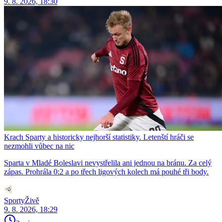
9. 8. 2026, 18:30
Krach Sparty a historicky nejhorší statistiky. Letenští hráči se
nezmohli vůbec na nic
Sparta v Mladé Boleslavi nevystřelila ani jednou na bránu. Za celý
zápas. Prohrála 0:2 a po třech ligových kolech má pouhé tři body.
SportyŽivě
9. 8. 2026, 18:29