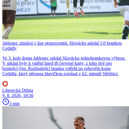
Jablonec zůstává v lize stoprocentní. Slovácko udolal 1:0 brankou
Cedidly
Ve 3. kole doma Jablonec udolal Slovácko jednobrankovou výhrou.
V utkání byly k vidění hned tři červené karty, z toho dvě pro
hostující tým. Rozhodující branku vstřelil po rohovém kopu
Cedidla, který přesnou hlavičkou rozjásal v 62. minutě Střelnici.
Liberecká Drbna
9. 8. 2026, 18:50
3 min