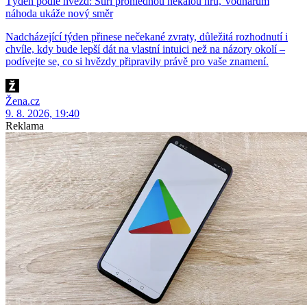
Týden podle hvězd: Štíři prohlédnou nekalou hru, Vodnářům
náhoda ukáže nový směr
Nadcházející týden přinese nečekané zvraty, důležitá rozhodnutí i
chvíle, kdy bude lepší dát na vlastní intuici než na názory okolí –
podívejte se, co si hvězdy připravily právě pro vaše znamení.
Žena.cz
9. 8. 2026, 19:40
Reklama