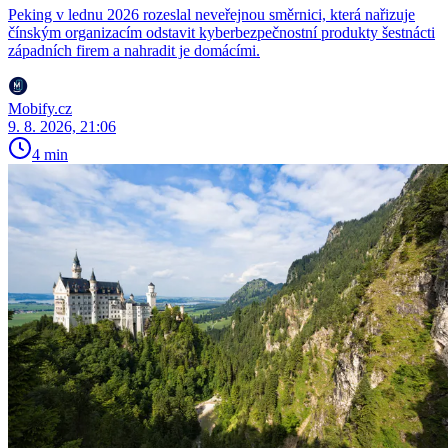
Peking v lednu 2026 rozeslal neveřejnou směrnici, která nařizuje
čínským organizacím odstavit kyberbezpečnostní produkty šestnácti
západních firem a nahradit je domácími.
Mobify.cz
9. 8. 2026, 21:06
4 min