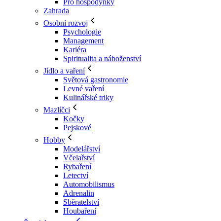
Pro hospodyňky
Zahrada
Osobní rozvoj
Psychologie
Management
Kariéra
Spiritualita a náboženství
Jídlo a vaření
Světová gastronomie
Levné vaření
Kulinářské triky
Mazlíčci
Kočky
Pejskové
Hobby
Modelářství
Včelařství
Rybaření
Letectví
Automobilismus
Adrenalin
Sběratelství
Houbaření