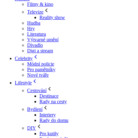
Filmy & kino
Televize
Reality show
Hudba
Hry
Literatura
Výtvarné umění
Divadlo
Digi a stream
Celebrity
Módní policie
Pro pamětníky
Nové tváře
Lifestyle
Cestování
Destinace
Rady na cesty
Bydlení
Interiery
Rady do domu
DIY
Pro kutily