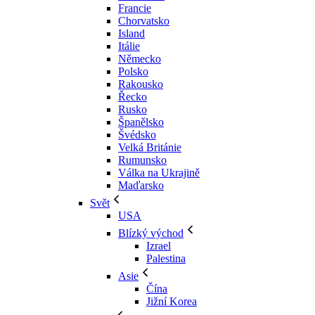
Francie
Chorvatsko
Island
Itálie
Německo
Polsko
Rakousko
Řecko
Rusko
Španělsko
Švédsko
Velká Británie
Rumunsko
Válka na Ukrajině
Maďarsko
Svět
USA
Blízký východ
Izrael
Palestina
Asie
Čína
Jižní Korea