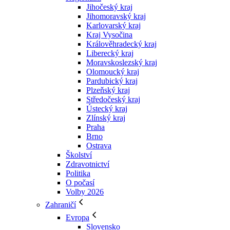
Jihočeský kraj
Jihomoravský kraj
Karlovarský kraj
Kraj Vysočina
Králověhradecký kraj
Liberecký kraj
Moravskoslezský kraj
Olomoucký kraj
Pardubický kraj
Plzeňský kraj
Středočeský kraj
Ústecký kraj
Zlínský kraj
Praha
Brno
Ostrava
Školství
Zdravotnictví
Politika
O počasí
Volby 2026
Zahraničí
Evropa
Slovensko