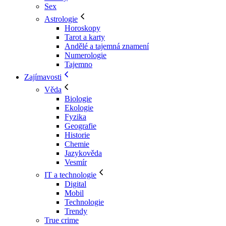
Sex
Astrologie
Horoskopy
Tarot a karty
Andělé a tajemná znamení
Numerologie
Tajemno
Zajímavosti
Věda
Biologie
Ekologie
Fyzika
Geografie
Historie
Chemie
Jazykověda
Vesmír
IT a technologie
Digital
Mobil
Technologie
Trendy
True crime