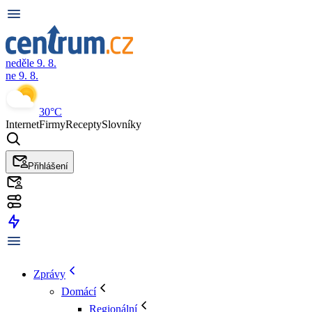
neděle 9. 8.
ne 9. 8.
30°C
Internet
Firmy
Recepty
Slovníky
Přihlášení
Zprávy
Domácí
Regionální