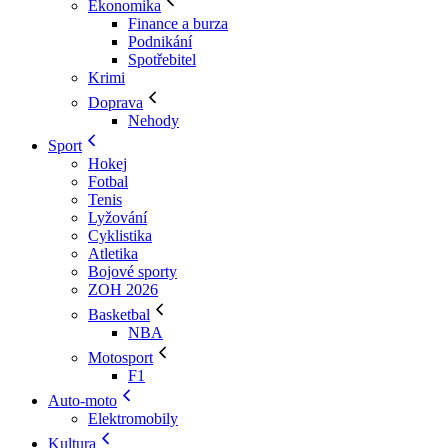
Ekonomika
Finance a burza
Podnikání
Spotřebitel
Krimi
Doprava
Nehody
Sport
Hokej
Fotbal
Tenis
Lyžování
Cyklistika
Atletika
Bojové sporty
ZOH 2026
Basketbal
NBA
Motosport
F1
Auto-moto
Elektromobily
Kultura