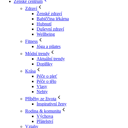
Ženské centrum
Zdraví
Ženské zdraví
Babiččina lékárna
Hubnutí
Duševní zdraví
Wellbeing
Fitness
Jóga a pilates
Módní trendy
Aktuální trendy
Doplňky
Krása
Péče o pleť
Péče o tělo
Vlasy
Nehty
Příběhy ze života
Inspirativní ženy
Rodina & komunita
Výchova
Přátelství
Vztahy