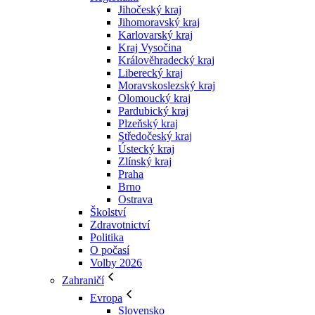
Jihočeský kraj
Jihomoravský kraj
Karlovarský kraj
Kraj Vysočina
Králověhradecký kraj
Liberecký kraj
Moravskoslezský kraj
Olomoucký kraj
Pardubický kraj
Plzeňský kraj
Středočeský kraj
Ústecký kraj
Zlínský kraj
Praha
Brno
Ostrava
Školství
Zdravotnictví
Politika
O počasí
Volby 2026
Zahraničí
Evropa
Slovensko