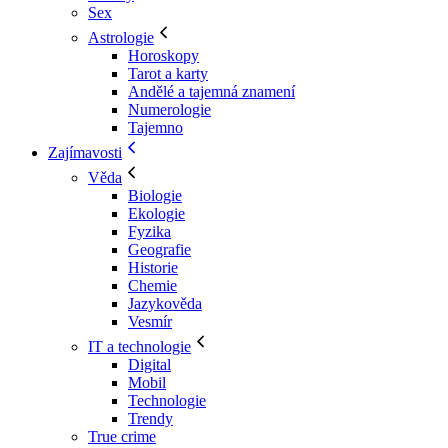
Sex
Astrologie
Horoskopy
Tarot a karty
Andělé a tajemná znamení
Numerologie
Tajemno
Zajímavosti
Věda
Biologie
Ekologie
Fyzika
Geografie
Historie
Chemie
Jazykověda
Vesmír
IT a technologie
Digital
Mobil
Technologie
Trendy
True crime