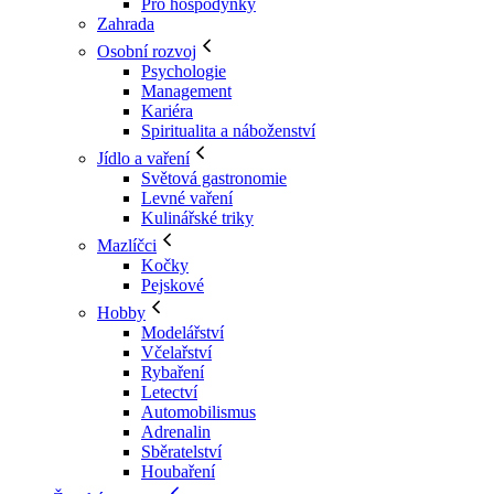
Pro hospodyňky
Zahrada
Osobní rozvoj
Psychologie
Management
Kariéra
Spiritualita a náboženství
Jídlo a vaření
Světová gastronomie
Levné vaření
Kulinářské triky
Mazlíčci
Kočky
Pejskové
Hobby
Modelářství
Včelařství
Rybaření
Letectví
Automobilismus
Adrenalin
Sběratelství
Houbaření