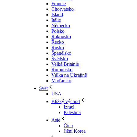
Francie
Chorvatsko
Island
Itálie
Německo
Polsko
Rakousko
Řecko
Rusko
Španělsko
Švédsko
Velká Británie
Rumunsko
Válka na Ukrajině
Maďarsko
Svět
USA
Blízký východ
Izrael
Palestina
Asie
Čína
Jižní Korea