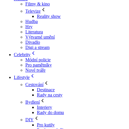
Filmy & kino
Televize
Reality show
Hudba
Hry
Literatura
Výtvarné umění
Divadlo
Digi a stream
Celebrity
Módní policie
Pro pamětníky
Nové tváře
Lifestyle
Cestování
Destinace
Rady na cesty
Bydlení
Interiery
Rady do domu
DIY
Pro kutily