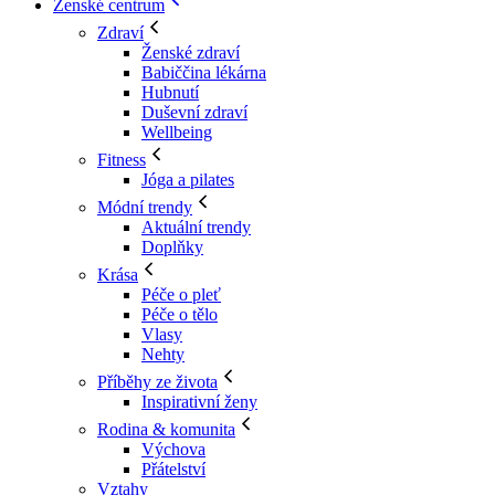
Ženské centrum
Zdraví
Ženské zdraví
Babiččina lékárna
Hubnutí
Duševní zdraví
Wellbeing
Fitness
Jóga a pilates
Módní trendy
Aktuální trendy
Doplňky
Krása
Péče o pleť
Péče o tělo
Vlasy
Nehty
Příběhy ze života
Inspirativní ženy
Rodina & komunita
Výchova
Přátelství
Vztahy