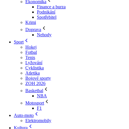
Ekonomika
Finance a burza
Podnikání
Spotřebitel
Krimi
Doprava
Nehody
Sport
Hokej
Fotbal
Tenis
Lyžování
Cyklistika
Atletika
Bojové sporty
ZOH 2026
Basketbal
NBA
Motosport
F1
Auto-moto
Elektromobily
Kultura