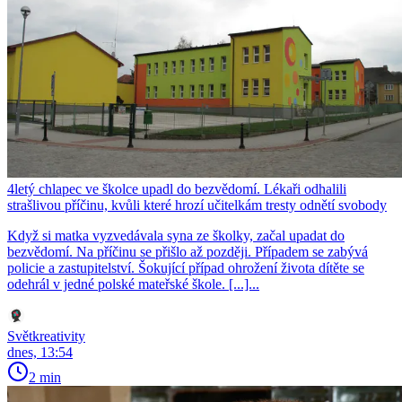
4letý chlapec ve školce upadl do bezvědomí. Lékaři odhalili
strašlivou příčinu, kvůli které hrozí učitelkám tresty odnětí svobody
Když si matka vyzvedávala syna ze školky, začal upadat do
bezvědomí. Na příčinu se přišlo až později. Případem se zabývá
policie a zastupitelství. Šokující případ ohrožení života dítěte se
odehrál v jedné polské mateřské škole. [...]...
Světkreativity
dnes, 13:54
2 min