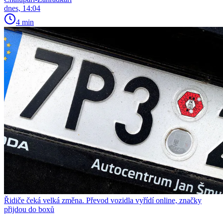
dnes, 14:04
4 min
Řidiče čeká velká změna. Převod vozidla vyřídí online, značky
přijdou do boxů