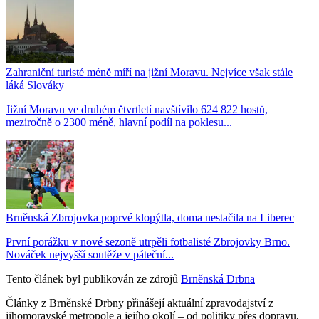
Zahraniční turisté méně míří na jižní Moravu. Nejvíce však stále
láká Slováky
Jižní Moravu ve druhém čtvrtletí navštívilo 624 822 hostů,
meziročně o 2300 méně, hlavní podíl na poklesu...
Brněnská Zbrojovka poprvé klopýtla, doma nestačila na Liberec
První porážku v nové sezoně utrpěli fotbalisté Zbrojovky Brno.
Nováček nejvyšší soutěže v páteční...
Tento článek byl publikován ze zdrojů
Brněnská Drbna
Články z Brněnské Drbny přinášejí aktuální zpravodajství z
jihomoravské metropole a jejího okolí – od politiky přes dopravu,