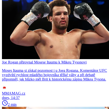
Joe Rogan přirovnal Mosese Itaumu k Mikeu Tysonovi
Moses Itauma si získal pozornost i u Joea Rogana. Komentátor UFC
vyzdvihl rychlost mladého bojovníka těžké váhy a při debatě
připomněl, jak blízko měl Brit k historickému zápisu Mikea Tysona.
MMAMAG.cz
dnes, 14:37
2 min