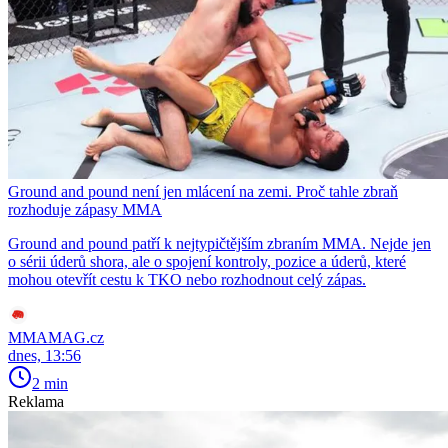
Ground and pound není jen mlácení na zemi. Proč tahle zbraň
rozhoduje zápasy MMA
Ground and pound patří k nejtypičtějším zbraním MMA. Nejde jen
o sérii úderů shora, ale o spojení kontroly, pozice a úderů, které
mohou otevřít cestu k TKO nebo rozhodnout celý zápas.
MMAMAG.cz
dnes, 13:56
2 min
Reklama