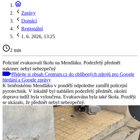
Zprávy
Domácí
Regionální
1. 6. 2026, 13:25
2 min
Policisté evakuovali školu na Mendláku. Podezřelý předmět
nakonec nebyl nebezpečný
Přidejte si obsah Centrum.cz do oblíbených zdrojů pro Google
hledání a Google zprávy
K brněnskému Mendláku v pondělí odpoledne zamířil policejní
pyrotechnik. V lokalitě byl nahlášen podezřelý předmět, okolní
doprava tudíž byla vyloučena. Evakuována byla také škola. Později
se ukázalo, že předmět nebyl nebezpečný.