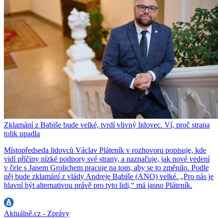
Zklamání z Babiše bude velké, tvrdí vlivný lidovec. Ví, proč strana
tolik upadla
Místopředseda lidovců Václav Pláteník v rozhovoru popisuje, kde
vidí příčiny nízké podpory své strany, a naznačuje, jak nové vedení
v čele s Janem Grolichem pracuje na tom, aby se to změnilo. Podle
něj bude zklamání z vlády Andreje Babiše (ANO) velké. „Pro nás je
hlavní být alternativou právě pro tyto lidi,“ má jasno Pláteník.
Aktuálně.cz - Zprávy