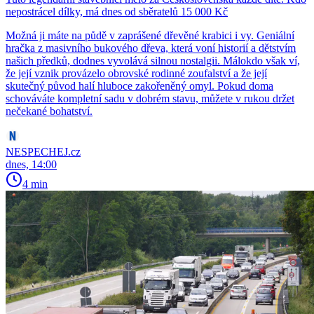
nepostrácel dílky, má dnes od sběratelů 15 000 Kč
Možná ji máte na půdě v zaprášené dřevěné krabici i vy. Geniální
hračka z masivního bukového dřeva, která voní historií a dětstvím
našich předků, dodnes vyvolává silnou nostalgii. Málokdo však ví,
že její vznik provázelo obrovské rodinné zoufalství a že její
skutečný původ halí hluboce zakořeněný omyl. Pokud doma
schováváte kompletní sadu v dobrém stavu, můžete v rukou držet
nečekané bohatství.
NESPECHEJ.cz
dnes, 14:00
4 min