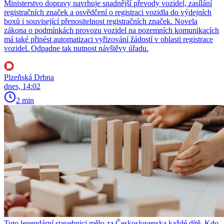
Ministerstvo dopravy navrhuje snadnější převody vozidel, zasílání
registračních značek a osvědčení o registraci vozidla do výdejních
boxů i související přenositelnost registračních značek. Novela
zákona o podmínkách provozu vozidel na pozemních komunikacích
má také přinést automatizaci vyřizování žádostí v oblasti registrace
vozidel. Odpadne tak nutnost návštěvy úřadu.
Plzeňská Drbna
dnes, 14:02
2 min
Tuto legendární stavebnici mělo za Československa každé dítě. Kdo