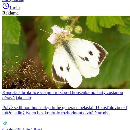
1 min
Reklama
Kapusta a brokolice v srpnu mizí pod housenkami. Listy zůstanou
děravé jako síto
Právě se líhnou housenky druhé generace bělásků. U košťálovin teď
může jediný týden bez kontroly rozhodnout o ztrátě úrody.
Chalupáři-Zahrádkáři