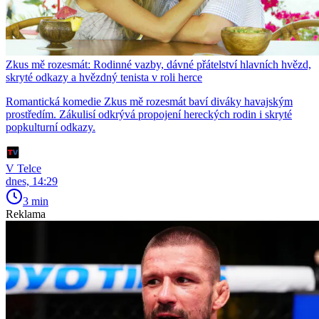
Zkus mě rozesmát: Rodinné vazby, dávné přátelství hlavních hvězd,
skryté odkazy a hvězdný tenista v roli herce
Romantická komedie Zkus mě rozesmát baví diváky havajským
prostředím. Zákulisí odkrývá propojení hereckých rodin i skryté
popkulturní odkazy.
V Telce
dnes, 14:29
3 min
Reklama