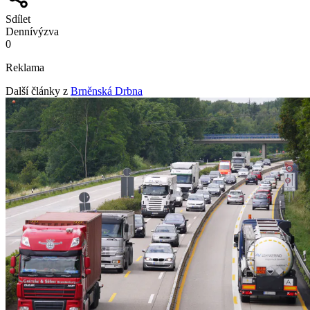
Sdílet
Denní
výzva
0
Reklama
Další články z
Brněnská Drbna