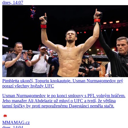
dnes, 14:07
Pimbletta ukončí, Topuriu knokautuje. Usman Nurmagomedov prý
porazí všechny hvězdy UFC
Usman Nurmagomedov je po konci smlouvy s PFL volným hráčem.
Jeho manažer Ali Abdelaziz už mluví o UFC a tvrdí, že většina
tamní špičky by proti neporaženému Dagestánci neměla stačit.
MMAMAG.cz
dnes, 14:04