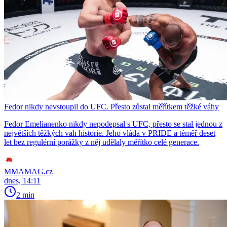
Fedor nikdy nevstoupil do UFC. Přesto zůstal měřítkem těžké váhy
Fedor Emelianenko nikdy nepodepsal s UFC, přesto se stal jednou z
největších těžkých vah historie. Jeho vláda v PRIDE a téměř deset
let bez regulérní porážky z něj udělaly měřítko celé generace.
MMAMAG.cz
dnes, 14:11
2 min