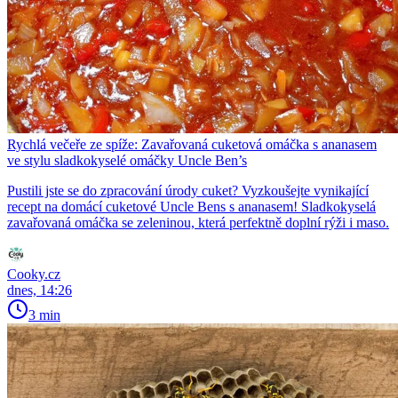
Rychlá večeře ze spíže: Zavařovaná cuketová omáčka s ananasem
ve stylu sladkokyselé omáčky Uncle Ben’s
Pustili jste se do zpracování úrody cuket? Vyzkoušejte vynikající
recept na domácí cuketové Uncle Bens s ananasem! Sladkokyselá
zavařovaná omáčka se zeleninou, která perfektně doplní rýži i maso.
Cooky.cz
dnes, 14:26
3 min