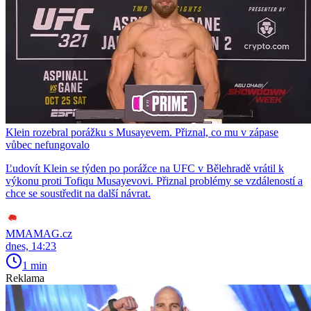
Klein rozebral porážku s Musayevem. Přiznal, co mu v zápase
vůbec nefungovalo
Ľudovít Klein se týden po porážce na UFC v Bělehradě vrátil k
výkonu proti Tofiqu Musayevovi. Přiznal problémy se vzdáleností a
chce se soustředit na další návrat.
MMAMAG.cz
dnes, 14:23
1 min
Reklama