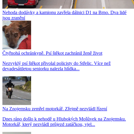
Nehoda dodávky a kamionu zavřela dálnici D1 na Brno. Dva lidé
jsou zranění
Čtyřnohá ochránkyně. Psí štěkot zachránil ženě život
Nezvyklý psí štěkot přivolal policisty do Střelic. Více než
devadesátiletou seniorku nalezla hlídka...
Na Znojemsku zemřel motorkář. Zřejmě nezvládl řízení
Dnes ráno došlo k nehodě u Hlubokých Mošůvek na Znojemsku.
Motorkář, který nezvládl průjezd zatáčkou, vjel...