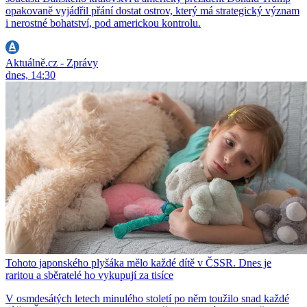
opakovaně vyjádřil přání dostat ostrov, který má strategický význam
i nerostné bohatství, pod americkou kontrolu.
Aktuálně.cz - Zprávy
dnes, 14:30
Tohoto japonského plyšáka mělo každé dítě v ČSSR. Dnes je
raritou a sběratelé ho vykupují za tisíce
V osmdesátých letech minulého století po něm toužilo snad každé