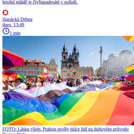
letošní mládě je čtyřiapadesáté v pořadí.
Hanácká Drbna
dnes, 13:49
1 min
FOTO: Lásku všem. Prahou prošly tisíce lidí na duhovém průvodu