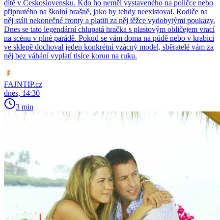
dítě v Československu. Kdo ho neměl vystaveného na poličce nebo
připnutého na školní brašně, jako by tehdy neexistoval. Rodiče na
něj stáli nekonečné fronty a platili za něj těžce vydobytými poukazy.
Dnes se tato legendární chlupatá hračka s plastovým obličejem vrací
na scénu v plné parádě. Pokud se vám doma na půdě nebo v krabici
ve sklepě dochoval jeden konkrétní vzácný model, sběratelé vám za
něj bez váhání vyplatí tisíce korun na ruku.
FAJNTIP.cz
dnes, 14:30
3 min