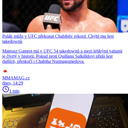
Polák může v UFC překonat Chabibův rekord. Chybí mu šest
takedownů
Mateusz Gamrot má v UFC 54 takedownů a mezi lehkými vahami
je čtvrtý v historii. Pokud proti Quillanu Salkilldovi přidá šest
dalších, přeskočí i Chabiba Nurmagomedova.
MMAMAG.cz
dnes, 14:29
1 min