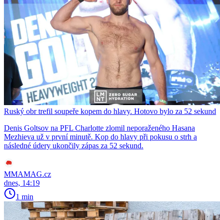
Ruský obr trefil soupeře kopem do hlavy. Hotovo bylo za 52 sekund
Denis Goltsov na PFL Charlotte zlomil neporaženého Hasana
Mezhieva už v první minutě. Kop do hlavy při pokusu o strh a
následné údery ukončily zápas za 52 sekund.
MMAMAG.cz
dnes, 14:19
1 min