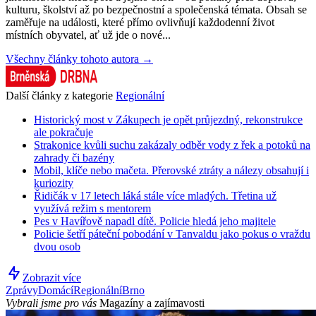
kulturu, školství až po bezpečnostní a společenská témata. Obsah se
zaměřuje na události, které přímo ovlivňují každodenní život
místních obyvatel, ať už jde o nové...
Všechny články tohoto autora →
Další články z kategorie
Regionální
Historický most v Zákupech je opět průjezdný, rekonstrukce
ale pokračuje
Strakonice kvůli suchu zakázaly odběr vody z řek a potoků na
zahrady či bazény
Mobil, klíče nebo mačeta. Přerovské ztráty a nálezy obsahují i
kuriozity
Řidičák v 17 letech láká stále více mladých. Třetina už
využívá režim s mentorem
Pes v Havířově napadl dítě. Policie hledá jeho majitele
Policie šetří páteční pobodání v Tanvaldu jako pokus o vraždu
dvou osob
Zobrazit více
Zprávy
Domácí
Regionální
Brno
Vybrali jsme pro vás
Magazíny a zajímavosti