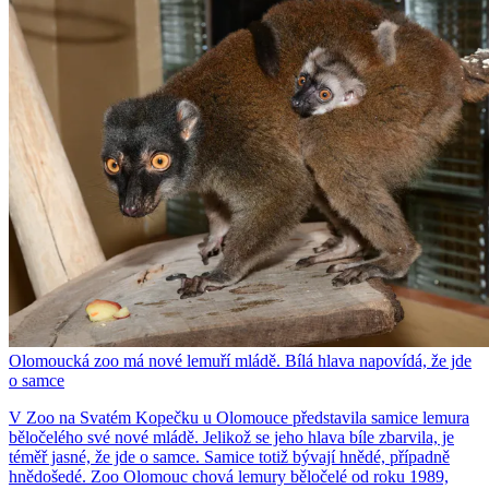
Olomoucká zoo má nové lemuří mládě. Bílá hlava napovídá, že jde
o samce
V Zoo na Svatém Kopečku u Olomouce představila samice lemura
běločelého své nové mládě. Jelikož se jeho hlava bíle zbarvila, je
téměř jasné, že jde o samce. Samice totiž bývají hnědé, případně
hnědošedé. Zoo Olomouc chová lemury běločelé od roku 1989,