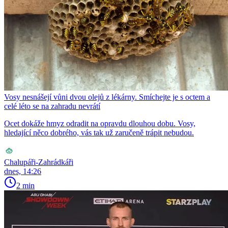
Vosy nesnášejí vůni dvou olejů z lékárny. Smíchejte je s octem a
celé léto se na zahradu nevrátí
Ocet dokáže hmyz odradit na opravdu dlouhou dobu. Vosy,
hledající něco dobrého, vás tak už zaručeně trápit nebudou.
Chalupáři-Zahrádkáři
dnes, 14:26
2 min