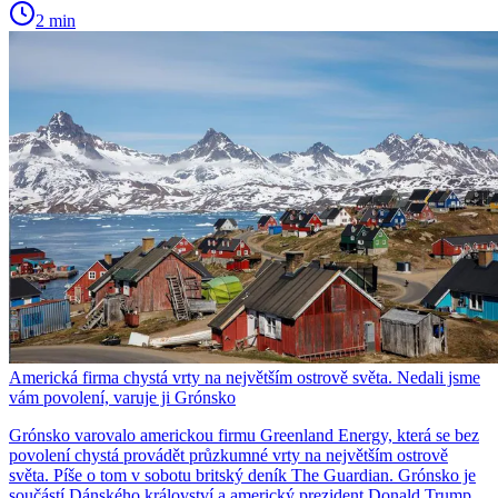
2 min
Americká firma chystá vrty na největším ostrově světa. Nedali jsme
vám povolení, varuje ji Grónsko
Grónsko varovalo americkou firmu Greenland Energy, která se bez
povolení chystá provádět průzkumné vrty na největším ostrově
světa. Píše o tom v sobotu britský deník The Guardian. Grónsko je
součástí Dánského království a americký prezident Donald Trump