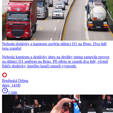
Nehoda dodávky a kamionu zavřela dálnici D1 na Brno. Dva lidé
jsou zranění
Nehoda kamionu a dodávky dnes na desítky minut zastavila provoz
na dálnici D1 směrem na Brno. Při střetu se zranili dva lidé, včetně
řidiče dodávky, kterého hasiči museli vyprostit.
Brněnská Drbna
dnes, 14:00
1 min