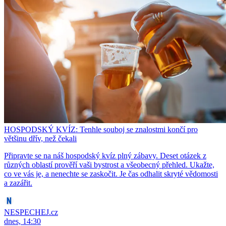
HOSPODSKÝ KVÍZ: Tenhle souboj se znalostmi končí pro
většinu dřív, než čekali
Připravte se na náš hospodský kvíz plný zábavy. Deset otázek z
různých oblastí prověří vaši bystrost a všeobecný přehled. Ukažte,
co ve vás je, a nenechte se zaskočit. Je čas odhalit skryté vědomosti
a zazářit.
NESPECHEJ.cz
dnes, 14:30