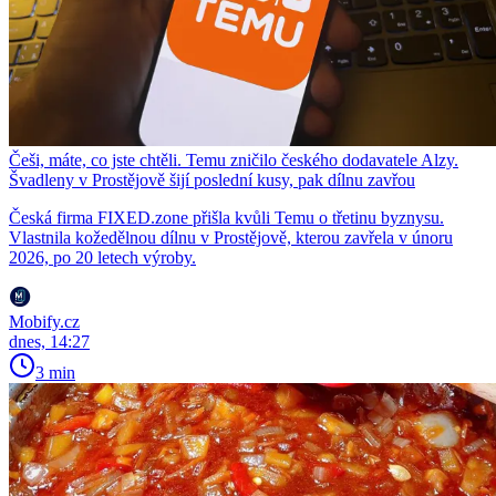
Češi, máte, co jste chtěli. Temu zničilo českého dodavatele Alzy.
Švadleny v Prostějově šijí poslední kusy, pak dílnu zavřou
Česká firma FIXED.zone přišla kvůli Temu o třetinu byznysu.
Vlastnila kožedělnou dílnu v Prostějově, kterou zavřela v únoru
2026, po 20 letech výroby.
Mobify.cz
dnes, 14:27
3 min