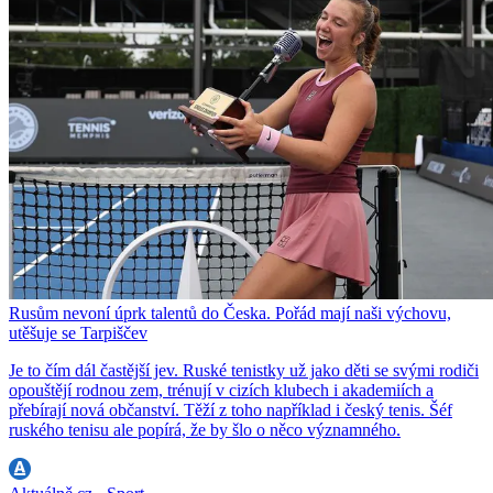
Rusům nevoní úprk talentů do Česka. Pořád mají naši výchovu,
utěšuje se Tarpiščev
Je to čím dál častější jev. Ruské tenistky už jako děti se svými rodiči
opouštějí rodnou zem, trénují v cizích klubech i akademiích a
přebírají nová občanství. Těží z toho například i český tenis. Šéf
ruského tenisu ale popírá, že by šlo o něco významného.