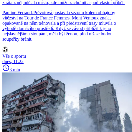
ztráta z něj udělala místo, kde může zachránit aspoň vlastní příběh
Pauline Ferrand-Prévotová postavila sezonu kolem obhajoby
vítězství na Tour de France Femmes. Mont Ventoux znala,
opakovaně na něm trénovala a při představení trasy mluvila o
výhodě domácího prostředí. Když se závod přiblížil k jeho
nejslavnějšímu stoupání, měla být ženou, před níž se budou
soupeřky bránit.
Vše o sportu
dnes, 11:22
3 min