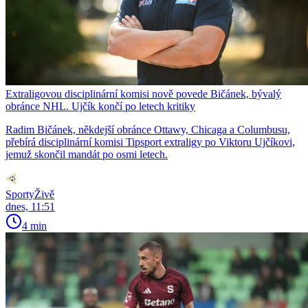
Extraligovou disciplinární komisi nově povede Bičánek, bývalý
obránce NHL. Ujčík končí po letech kritiky
Radim Bičánek, někdejší obránce Ottawy, Chicaga a Columbusu,
přebírá disciplinární komisi Tipsport extraligy po Viktoru Ujčíkovi,
jemuž skončil mandát po osmi letech.
SportyŽivě
dnes, 11:51
4 min