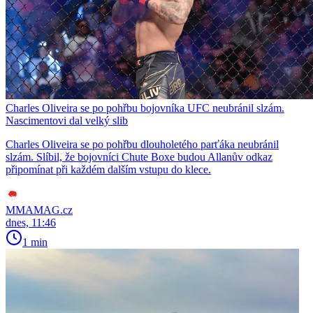
Charles Oliveira se po pohřbu bojovníka UFC neubránil slzám.
Nascimentovi dal velký slib
Charles Oliveira se po pohřbu dlouholetého parťáka neubránil
slzám. Slíbil, že bojovníci Chute Boxe budou Allanův odkaz
připomínat při každém dalším vstupu do klece.
MMAMAG.cz
dnes, 11:46
1 min