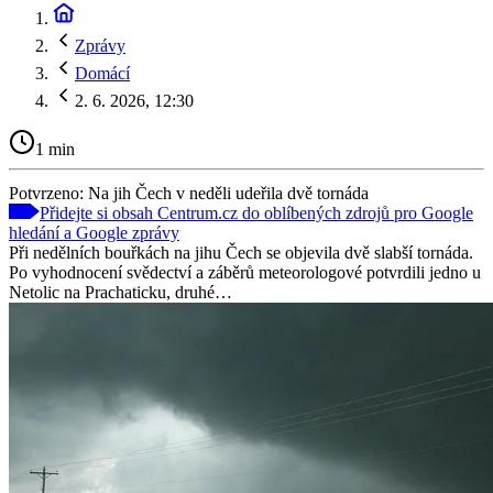
Zprávy
Domácí
2. 6. 2026, 12:30
1 min
Potvrzeno: Na jih Čech v neděli udeřila dvě tornáda
Přidejte si obsah Centrum.cz do oblíbených zdrojů pro Google
hledání a Google zprávy
Při nedělních bouřkách na jihu Čech se objevila dvě slabší tornáda.
Po vyhodnocení svědectví a záběrů meteorologové potvrdili jedno u
Netolic na Prachaticku, druhé…