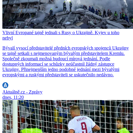
Vlivní Evropané tajně jednali s Rusy o Ukrajině. Kyjev u toho
nebyl
Bývalí vysocí představitelé předních evropských spojenců Ukrajiny
se tajně setkali s nejmenovaným bývalým představitelem Kremlu.
Společně zkoumali možná budoucí mírová jednání. Podle
dostupných informací se schůzky neúčastnil žádný zástupce
Ukrajiny. Přinejmenším jedno podobné jednání mezi bývalými
evropskými a ruskými představiteli se uskutečnilo nedávno.
Aktuálně.cz - Zprávy
dnes, 11:20