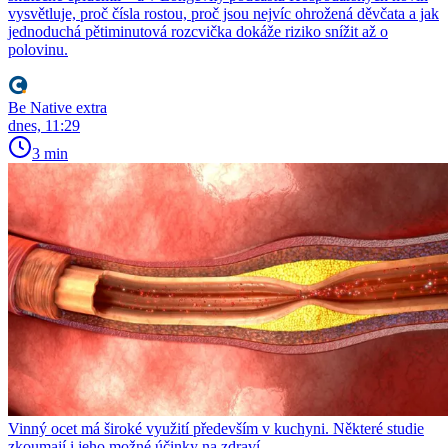
vysvětluje, proč čísla rostou, proč jsou nejvíc ohrožená děvčata a jak
jednoduchá pětiminutová rozcvička dokáže riziko snížit až o
polovinu.
Be Native extra
dnes, 11:29
3 min
Vinný ocet má široké využití především v kuchyni. Některé studie
zkoumají i jeho možné účinky na zdraví