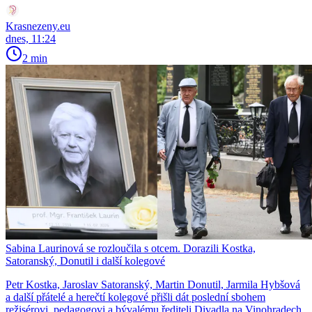
Krasnezeny.eu
dnes, 11:24
2 min
Sabina Laurinová se rozloučila s otcem. Dorazili Kostka,
Satoranský, Donutil i další kolegové
Petr Kostka, Jaroslav Satoranský, Martin Donutil, Jarmila Hybšová
a další přátelé a herečtí kolegové přišli dát poslední sbohem
režisérovi, pedagogovi a bývalému řediteli Divadla na Vinohradech