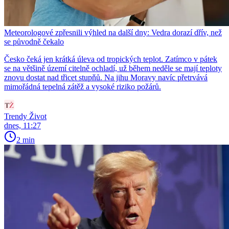
Meteorologové zpřesnili výhled na další dny: Vedra dorazí dřív, než
se původně čekalo
Česko čeká jen krátká úleva od tropických teplot. Zatímco v pátek
se na většině území citelně ochladí, už během neděle se mají teploty
znovu dostat nad třicet stupňů. Na jihu Moravy navíc přetrvává
mimořádná tepelná zátěž a vysoké riziko požárů.
Trendy Život
dnes, 11:27
2 min