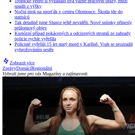
Tropické vedro si vyžádalo dva vážné pracovní úrazy, muži
spadli z výšky
Noční útok na sporťák v centru Olomouce. Škoda jde do
statisíců
Tak detailně jsme Slunce ještě neviděli. Nové snímky přinesly
průlomový objev
Kuriózní případ pokácených a odcizených stromů ze zahrady
policie rychle vyřešila
Policisté vyřešili 15 let starý mord v Karlíně. Vrah se prozradil
vyhrožováním sestře
Zobrazit více
Zprávy
Domácí
Regionální
Vybrali jsme pro vás
Magazíny a zajímavosti