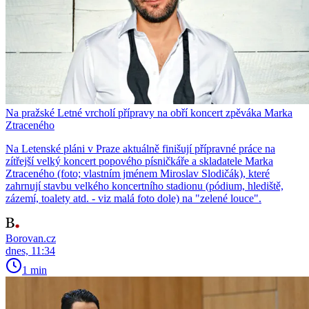
Na pražské Letné vrcholí přípravy na obří koncert zpěváka Marka
Ztraceného
Na Letenské pláni v Praze aktuálně finišují přípravné práce na
zítřejší velký koncert popového písničkáře a skladatele Marka
Ztraceného (foto; vlastním jménem Miroslav Slodičák), které
zahrnují stavbu velkého koncertního stadionu (pódium, hlediště,
zázemí, toalety atd. - viz malá foto dole) na "zelené louce".
Borovan.cz
dnes, 11:34
1 min