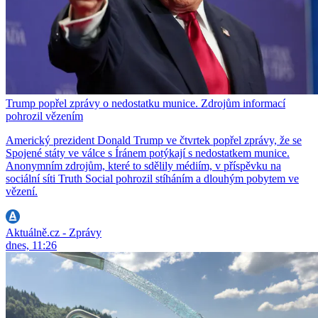
Trump popřel zprávy o nedostatku munice. Zdrojům informací
pohrozil vězením
Americký prezident Donald Trump ve čtvrtek popřel zprávy, že se
Spojené státy ve válce s Íránem potýkají s nedostatkem munice.
Anonymním zdrojům, které to sdělily médiím, v příspěvku na
sociální síti Truth Social pohrozil stíháním a dlouhým pobytem ve
vězení.
Aktuálně.cz - Zprávy
dnes, 11:26