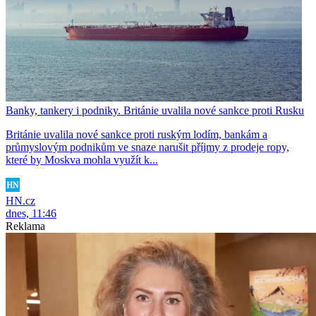
Banky, tankery i podniky. Británie uvalila nové sankce proti Rusku
Británie uvalila nové sankce proti ruským lodím, bankám a
průmyslovým podnikům ve snaze narušit příjmy z prodeje ropy,
které by Moskva mohla využít k...
HN.cz
dnes, 11:46
Reklama