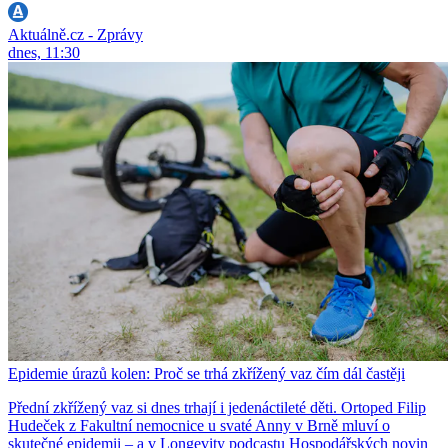
Aktuálně.cz - Zprávy
dnes, 11:30
Epidemie úrazů kolen: Proč se trhá zkřížený vaz čím dál častěji
Přední zkřížený vaz si dnes trhají i jedenáctileté děti. Ortoped Filip
Hudeček z Fakultní nemocnice u svaté Anny v Brně mluví o
skutečné epidemii – a v Longevity podcastu Hospodářských novin