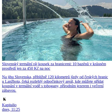
Slovenský termální ráj kousek za hranicemi: 10 bazénů v krásném
prostředí jen za 450 Kč na noc
Na jihu Slovenska, přibližně 120 kilometrů jízdy od českých hranic
u Lanžhota, čeká rozlehlý odpočinkový areál, kde můžete střídat
koupání v termální vodě s tobogany, přírodním jezerem i večerní
zábavou.
Kapitalio
dnes, 11:25