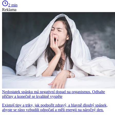
2 min
Reklama
Nedostatek spánku má negativní dopad na organismus. Odhalte
příčiny a konečně se kvalitně vyspěte
Existují tipy a triky, jak podpořit zdravý, a hlavně dlouhý spánek,
abyste se ráno vzbudili odpočatí a měli energii na náročný den.