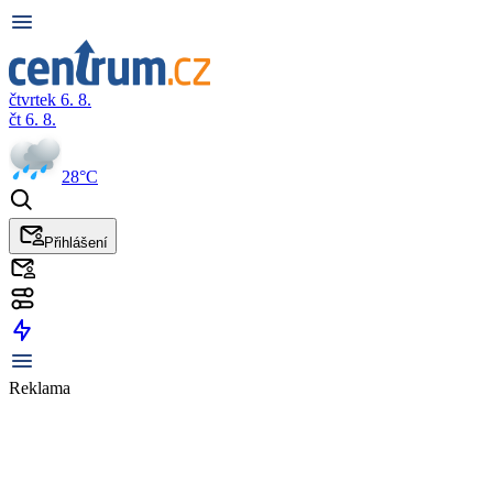
čtvrtek 6. 8.
čt 6. 8.
28°C
Přihlášení
Reklama