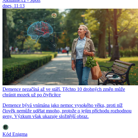
Aktuálně.cz - Sport
dnes, 11:13
Demence nezačíná až ve stáří. Těchto 10 drobných změn může
chránit mozek už po čtyřicítce
Demence bývá vnímána jako nemoc vysokého věku, proti níž
člověk nemůže udělat mnoho, protože o jejím příchodu rozhodnou
geny. Výzkum však ukazuje složitější obraz.
Kód Enigma