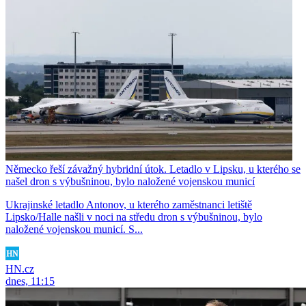
Německo řeší závažný hybridní útok. Letadlo v Lipsku, u kterého se
našel dron s výbušninou, bylo naložené vojenskou municí
Ukrajinské letadlo Antonov, u kterého zaměstnanci letiště
Lipsko/Halle našli v noci na středu dron s výbušninou, bylo
naložené vojenskou municí. S...
HN.cz
dnes, 11:15