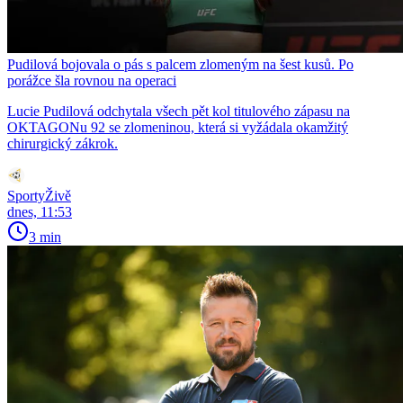
Pudilová bojovala o pás s palcem zlomeným na šest kusů. Po
porážce šla rovnou na operaci
Lucie Pudilová odchytala všech pět kol titulového zápasu na
OKTAGONu 92 se zlomeninou, která si vyžádala okamžitý
chirurgický zákrok.
SportyŽivě
dnes, 11:53
3 min