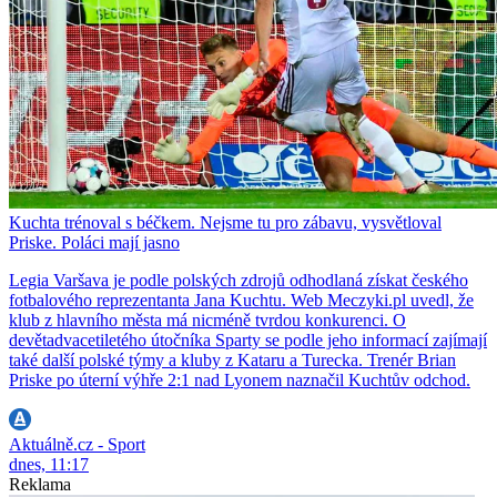
Kuchta trénoval s béčkem. Nejsme tu pro zábavu, vysvětloval
Priske. Poláci mají jasno
Legia Varšava je podle polských zdrojů odhodlaná získat českého
fotbalového reprezentanta Jana Kuchtu. Web Meczyki.pl uvedl, že
klub z hlavního města má nicméně tvrdou konkurenci. O
devětadvacetiletého útočníka Sparty se podle jeho informací zajímají
také další polské týmy a kluby z Kataru a Turecka. Trenér Brian
Priske po úterní výhře 2:1 nad Lyonem naznačil Kuchtův odchod.
Aktuálně.cz - Sport
dnes, 11:17
Reklama