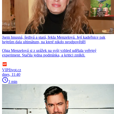
Jsem hnusná, šedivá a stará, řekla Menzelová. Její kadeřnice pak
hejtrům dala ultimátum, na které nikdo neodpověděl
Olga Menzelová si z urážek na svůj vzhled udělala veřejný
experiment. Stačila jedna podmínka, a kritici zmlkli.
VIPživot.cz
dnes, 11:40
3 min