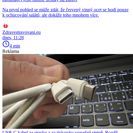
Na první pohled se může zdát, že červený vinný ocet se hodí pouze
k ochucování salátů, ale dokáže toho mnohem více.
Zdravestravovani.eu
dnes, 11:28
4 min
Reklama
USB-C kabel za stovku a za tisícovku vypadají stejně. Rozdíl