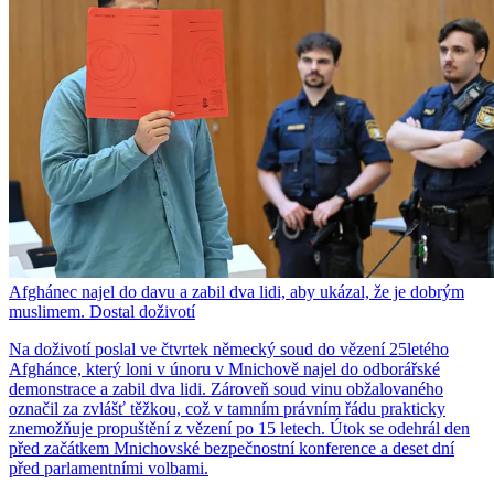
Afghánec najel do davu a zabil dva lidi, aby ukázal, že je dobrým
muslimem. Dostal doživotí
Na doživotí poslal ve čtvrtek německý soud do vězení 25letého
Afghánce, který loni v únoru v Mnichově najel do odborářské
demonstrace a zabil dva lidi. Zároveň soud vinu obžalovaného
označil za zvlášť těžkou, což v tamním právním řádu prakticky
znemožňuje propuštění z vězení po 15 letech. Útok se odehrál den
před začátkem Mnichovské bezpečnostní konference a deset dní
před parlamentními volbami.