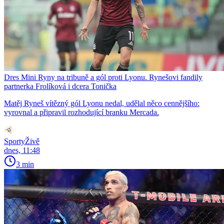
Dres Mini Ryny na tribuně a gól proti Lyonu. Rynešovi fandily
partnerka Frolíková i dcera Tonička
Matěj Ryneš vítězný gól Lyonu nedal, udělal něco cennějšího:
vyrovnal a připravil rozhodující branku Mercada.
SportyŽivě
dnes, 11:48
3 min