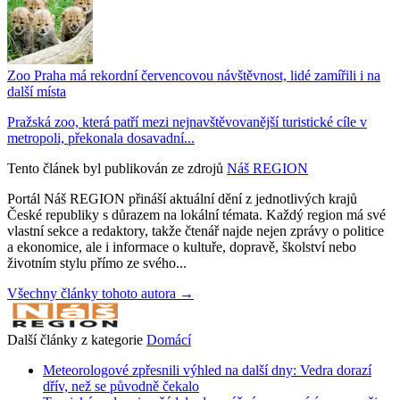
Zoo Praha má rekordní červencovou návštěvnost, lidé zamířili i na
další místa
Pražská zoo, která patří mezi nejnavštěvovanější turistické cíle v
metropoli, překonala dosavadní...
Tento článek byl publikován ze zdrojů
Náš REGION
Portál Náš REGION přináší aktuální dění z jednotlivých krajů
České republiky s důrazem na lokální témata. Každý region má své
vlastní sekce a redaktory, takže čtenář najde nejen zprávy o politice
a ekonomice, ale i informace o kultuře, dopravě, školství nebo
životním stylu přímo ze svého...
Všechny články tohoto autora →
Další články z kategorie
Domácí
Meteorologové zpřesnili výhled na další dny: Vedra dorazí
dřív, než se původně čekalo