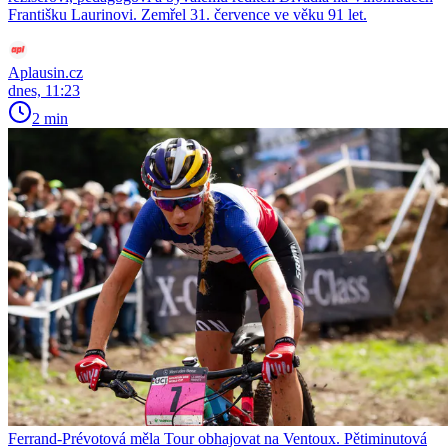
Františku Laurinovi. Zemřel 31. července ve věku 91 let.
Aplausin.cz
dnes, 11:23
2 min
Ferrand-Prévotová měla Tour obhajovat na Ventoux. Pětiminutová