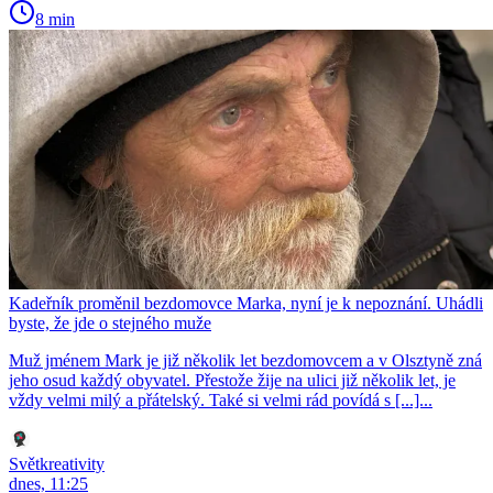
8 min
Kadeřník proměnil bezdomovce Marka, nyní je k nepoznání. Uhádli
byste, že jde o stejného muže
Muž jménem Mark je již několik let bezdomovcem a v Olsztyně zná
jeho osud každý obyvatel. Přestože žije na ulici již několik let, je
vždy velmi milý a přátelský. Také si velmi rád povídá s [...]...
Světkreativity
dnes, 11:25