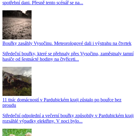
spotřební dani. Přesně tento scénář se na...
Bouřky zasáhly Vysočinu. Meteorologové dali i výstrahu na čtvrtek
Středeční bouřky, které se přehnaly přes Vysočinu, zaměstnaly tamní
hasiče od šestnácté hodiny na čtyřiceti...
11 tisíc domácností v Pardubickém kraji zůstalo po bouřce bez
proudu
Středeční odpolední a večerní bouřky způsobily v Pardubickém kraji
rozsáhlé výpadky elektřiny. V noci bylo...