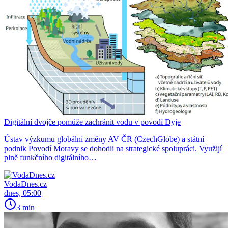
Digitální dvojče pomůže zachránit vodu v povodí Dyje
Ústav výzkumu globální změny AV ČR (CzechGlobe) a státní
podnik Povodí Moravy se dohodli na strategické spolupráci. Využijí
plně funkčního digitálního…
VodaDnes.cz
dnes, 05:00
3 min