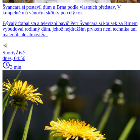
Švancara si postavil dům u Brna podle vlastních představ. V
koupelně má vánoční skřítky po celý rok
Bývalý fotbalista a televizní bavič Petr Švancara si kousek za Brnem
vybudoval rodinný dům, jehož nejdražším prvkem není technika ani
materiál, ale atmosféra.
SportyŽivě
dnes, 04:56
3 min