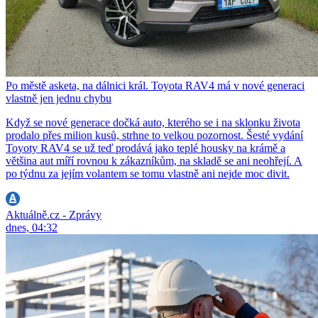
Po městě asketa, na dálnici král. Toyota RAV4 má v nové generaci
vlastně jen jednu chybu
Když se nové generace dočká auto, kterého se i na sklonku života
prodalo přes milion kusů, strhne to velkou pozornost. Šesté vydání
Toyoty RAV4 se už teď prodává jako teplé housky na krámě a
většina aut míří rovnou k zákazníkům, na skladě se ani neohřejí. A
po týdnu za jejím volantem se tomu vlastně ani nejde moc divit.
Aktuálně.cz - Zprávy
dnes, 04:32