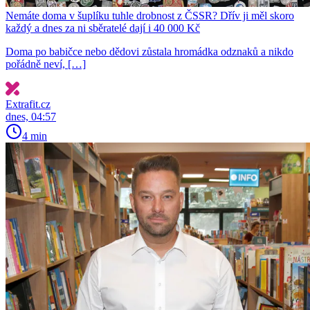
Nemáte doma v šuplíku tuhle drobnost z ČSSR? Dřív ji měl skoro
každý a dnes za ni sběratelé dají i 40 000 Kč
Doma po babičce nebo dědovi zůstala hromádka odznaků a nikdo
pořádně neví, […]
Extrafit.cz
dnes, 04:57
4 min