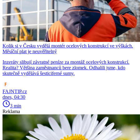
Kolik si v Česku vydělá montér ocelových konstrukcí ve výškách.
Měsíční plat je neuvěřitelný
Inzeráty slibují závratné peníze za montáž ocelových konstrukcí.
Realita? Většina zaměstnanců bere zlomek. Odhalili jsme, kdo
skutečně vydělává šesticiferné sumy.
FAJNTIP.cz
dnes, 04:30
3 min
Reklama