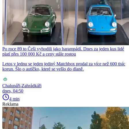
Po roce 89 to Češi vyhodili jako harampádí. Dnes za jeden kus lidé
platí přes 100 000 Kč a ceny stále rostou
Letos v lednu se jeden jediný Matchbox prodal za více než 600 tisíc
korun. Šlo o autíčko, které se vešlo do dlaně.
Chalupáři-Zahrádkáři
dnes, 04:50
4 min
Reklama