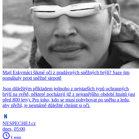
Mají Eskymáci šikmé oči z pradávných sněžných brýlí? Saze jim
pomáhaly proti sněžné slepotě
Jsou důležitým příkladem jednoho z nejstarších typů ochranných
brýlí na světě, některé pocházejí již z nejranějšího období Inuitů (asi
před 800 lety). Pro toho, kdo se musí pohybovat po sněhu a ledu,
aby přežil, je nesmírně důležité chránit si oči.
NESPECHEJ.cz
dnes, 05:00
3 min