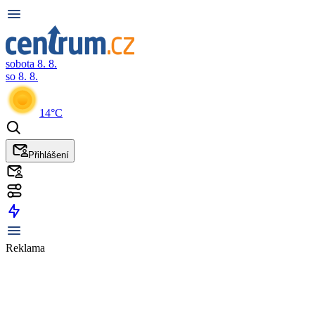
sobota 8. 8.
so 8. 8.
14°C
Přihlášení
Reklama