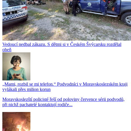
Vedoucí nedbal zákazu. S dětmi si v Českém Švýcarsku rozdělal
oheň
„Mami, rozbil se mi telefon.“ Podvodníci v Moravskoslezském kraji
vylákali přes milion korun
Moravskoslezští policisté řeší od poloviny července sérii podvodů,
při nichž pachatelé kontaktují rodiče...