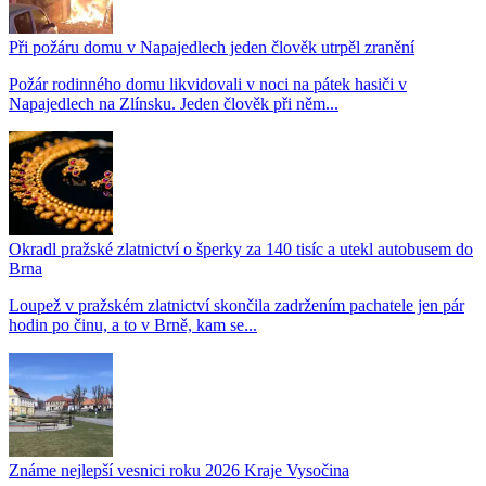
Při požáru domu v Napajedlech jeden člověk utrpěl zranění
Požár rodinného domu likvidovali v noci na pátek hasiči v
Napajedlech na Zlínsku. Jeden člověk při něm...
Okradl pražské zlatnictví o šperky za 140 tisíc a utekl autobusem do
Brna
Loupež v pražském zlatnictví skončila zadržením pachatele jen pár
hodin po činu, a to v Brně, kam se...
Známe nejlepší vesnici roku 2026 Kraje Vysočina