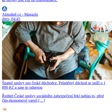
Aktuálně.cz - Magazín
dnes, 04:45
Špatné zprávy pro české důchodce. Průměrný důchod se sníží o 1
800 Kč a zase to odnesou
Ředitel České správy sociálního zabezpečení řekl nahlas to, před
čím ekonomové varují […]