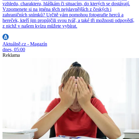
vzhledu, charakteru, hláškám či situacím, do kterých se dostávají.
Vzpomenete si na jména těch nejslavnějších z českých i
zahraničních snímků? Určitě vám pomohou fotografie herců a
hereček, kteří jim propůjčili svou tvář, a také tři možnosti odpovědí,
z nichž v našem kvízu můžete vybírat.
Aktuálně.cz - Magazín
dnes, 05:00
Reklama