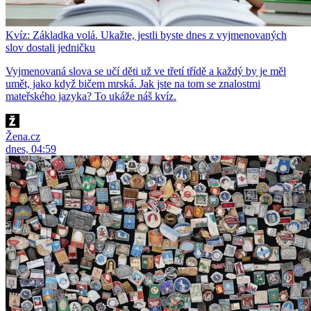
Kvíz: Základka volá. Ukažte, jestli byste dnes z vyjmenovaných
slov dostali jedničku
Vyjmenovaná slova se učí děti už ve třetí třídě a každý by je měl
umět, jako když bičem mrská. Jak jste na tom se znalostmi
mateřského jazyka? To ukáže náš kvíz.
Žena.cz
dnes, 04:59