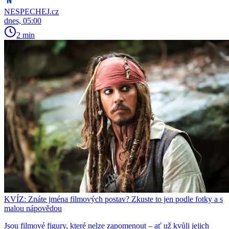
NESPECHEJ.cz
dnes, 05:00
2 min
KVÍZ: Znáte jména filmových postav? Zkuste to jen podle fotky a s
malou nápovědou
Jsou filmové figury, které nelze zapomenout – ať už kvůli jejich