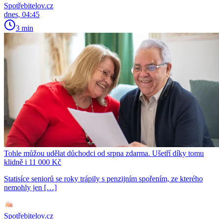
Spotřebitelov.cz
dnes, 04:45
3 min
Tohle můžou udělat důchodci od srpna zdarma. Ušetří díky tomu
klidně i 11 000 Kč
Statisíce seniorů se roky trápily s penzijním spořením, ze kterého
nemohly jen […]
Spotřebitelov.cz