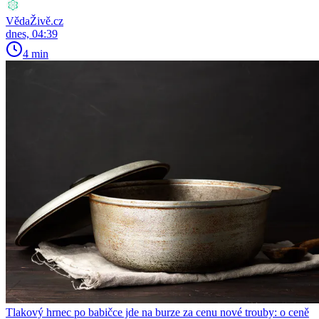
VědaŽivě.cz
dnes, 04:39
4 min
Tlakový hrnec po babičce jde na burze za cenu nové trouby: o ceně