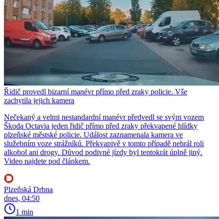
Řidič provedl bizarní manévr přímo před zraky policie. Vše
zachytila jejich kamera
Nečekaný a velmi nestandardní manévr předvedl se svým vozem
Škoda Octavia jeden řidič přímo před zraky překvapené hlídky
plzeňské městské policie. Událost zaznamenala kamera ve
služebním voze strážníků. Překvapivě v tomto případě nehrál roli
alkohol ani drogy. Důvod podivné jízdy byl tentokrát úplně jiný.
Video najdete pod článkem.
Plzeňská Drbna
dnes, 04:50
1 min