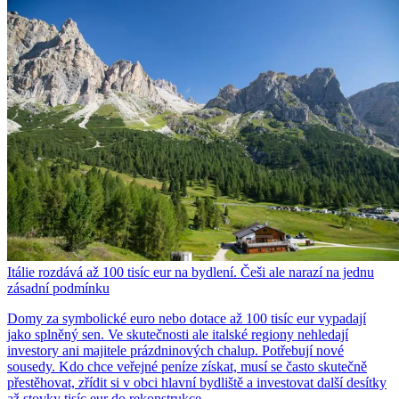
Itálie rozdává až 100 tisíc eur na bydlení. Češi ale narazí na jednu
zásadní podmínku
Domy za symbolické euro nebo dotace až 100 tisíc eur vypadají
jako splněný sen. Ve skutečnosti ale italské regiony nehledají
investory ani majitele prázdninových chalup. Potřebují nové
sousedy. Kdo chce veřejné peníze získat, musí se často skutečně
přestěhovat, zřídit si v obci hlavní bydliště a investovat další desítky
až stovky tisíc eur do rekonstrukce.