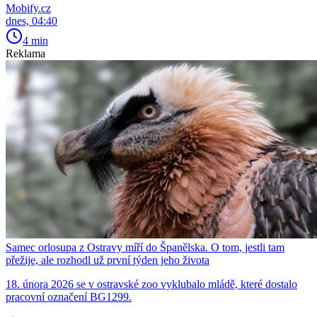
Mobify.cz
dnes, 04:40
4 min
Reklama
Samec orlosupa z Ostravy míří do Španělska. O tom, jestli tam
přežije, ale rozhodl už první týden jeho života
18. února 2026 se v ostravské zoo vyklubalo mládě, které dostalo
pracovní označení BG1299.