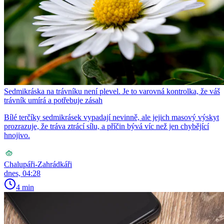
Sedmikráska na trávníku není plevel. Je to varovná kontrolka, že váš
trávník umírá a potřebuje zásah
Bílé terčíky sedmikrásek vypadají nevinně, ale jejich masový výskyt
prozrazuje, že tráva ztrácí sílu, a příčin bývá víc než jen chybějící
hnojivo.
Chalupáři-Zahrádkáři
dnes, 04:28
4 min