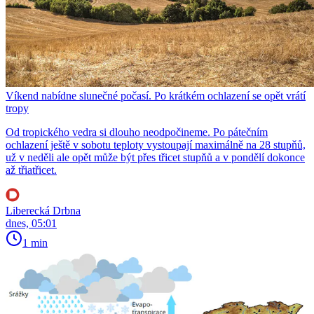
Víkend nabídne slunečné počasí. Po krátkém ochlazení se opět vrátí
tropy
Od tropického vedra si dlouho neodpočineme. Po pátečním
ochlazení ještě v sobotu teploty vystoupají maximálně na 28 stupňů,
už v neděli ale opět může být přes třicet stupňů a v pondělí dokonce
až třiatřicet.
Liberecká Drbna
dnes, 05:01
1 min