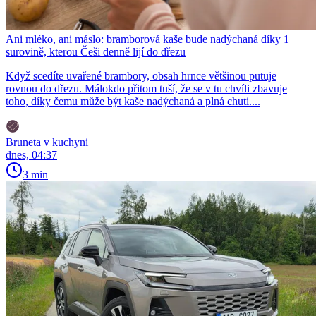
Ani mléko, ani máslo: bramborová kaše bude nadýchaná díky 1
surovině, kterou Češi denně lijí do dřezu
Když scedíte uvařené brambory, obsah hrnce většinou putuje
rovnou do dřezu. Málokdo přitom tuší, že se v tu chvíli zbavuje
toho, díky čemu může být kaše nadýchaná a plná chuti....
Bruneta v kuchyni
dnes, 04:37
3 min