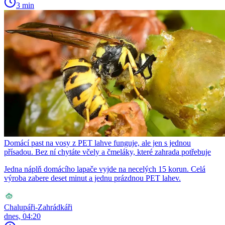
3 min
Domácí past na vosy z PET lahve funguje, ale jen s jednou
přísadou. Bez ní chytáte včely a čmeláky, které zahrada potřebuje
Jedna náplň domácího lapače vyjde na necelých 15 korun. Celá
výroba zabere deset minut a jednu prázdnou PET lahev.
Chalupáři-Zahrádkáři
dnes, 04:20