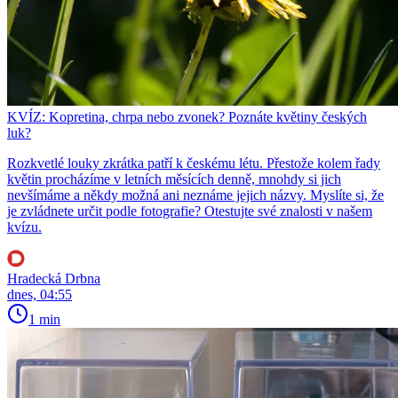
KVÍZ: Kopretina, chrpa nebo zvonek? Poznáte květiny českých
luk?
Rozkvetlé louky zkrátka patří k českému létu. Přestože kolem řady
květin procházíme v letních měsících denně, mnohdy si jich
nevšímáme a někdy možná ani neznáme jejich názvy. Myslíte si, že
je zvládnete určit podle fotografie? Otestujte své znalosti v našem
kvízu.
Hradecká Drbna
dnes, 04:55
1 min