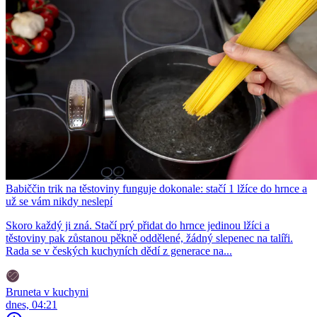
Babiččin trik na těstoviny funguje dokonale: stačí 1 lžíce do hrnce a
už se vám nikdy neslepí
Skoro každý ji zná. Stačí prý přidat do hrnce jedinou lžíci a
těstoviny pak zůstanou pěkně oddělené, žádný slepenec na talíři.
Rada se v českých kuchyních dědí z generace na...
Bruneta v kuchyni
dnes, 04:21