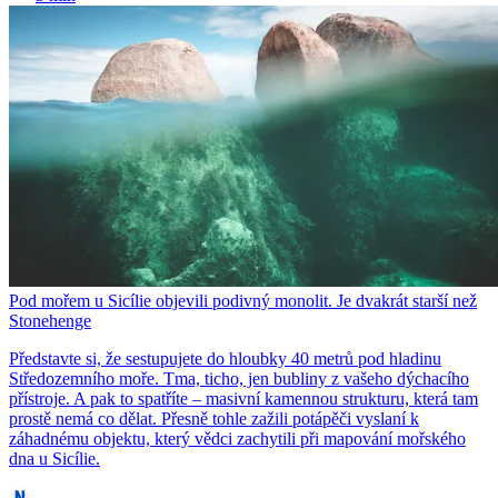
Pod mořem u Sicílie objevili podivný monolit. Je dvakrát starší než
Stonehenge
Představte si, že sestupujete do hloubky 40 metrů pod hladinu
Středozemního moře. Tma, ticho, jen bubliny z vašeho dýchacího
přístroje. A pak to spatříte – masivní kamennou strukturu, která tam
prostě nemá co dělat. Přesně tohle zažili potápěči vyslaní k
záhadnému objektu, který vědci zachytili při mapování mořského
dna u Sicílie.