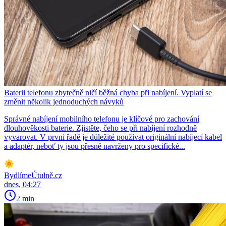
Baterii telefonu zbytečně ničí běžná chyba při nabíjení. Vyplatí se
změnit několik jednoduchých návyků
Správné nabíjení mobilního telefonu je klíčové pro zachování
dlouhověkosti baterie. Zjistěte, čeho se při nabíjení rozhodně
vyvarovat. V první řadě je důležité používat originální nabíjecí kabel
a adaptér, neboť ty jsou přesně navrženy pro specifické...
BydlímeÚtulně.cz
dnes, 04:27
2 min