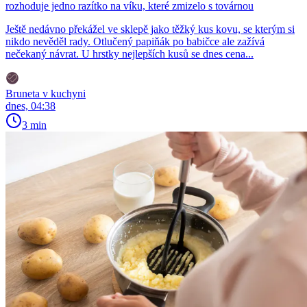
rozhoduje jedno razítko na víku, které zmizelo s továrnou
Ještě nedávno překážel ve sklepě jako těžký kus kovu, se kterým si
nikdo nevěděl rady. Otlučený papiňák po babičce ale zažívá
nečekaný návrat. U hrstky nejlepších kusů se dnes cena...
Bruneta v kuchyni
dnes, 04:38
3 min