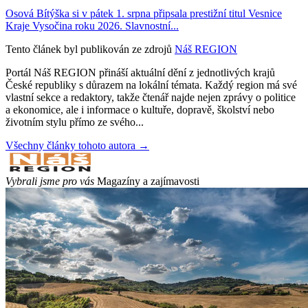
Osová Bítýška si v pátek 1. srpna připsala prestižní titul Vesnice
Kraje Vysočina roku 2026. Slavnostní...
Tento článek byl publikován ze zdrojů
Náš REGION
Portál Náš REGION přináší aktuální dění z jednotlivých krajů
České republiky s důrazem na lokální témata. Každý region má své
vlastní sekce a redaktory, takže čtenář najde nejen zprávy o politice
a ekonomice, ale i informace o kultuře, dopravě, školství nebo
životním stylu přímo ze svého...
Všechny články tohoto autora →
Vybrali jsme pro vás
Magazíny a zajímavosti