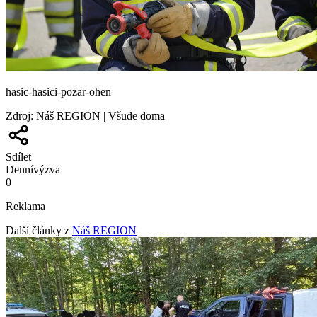
hasic-hasici-pozar-ohen
Zdroj
:
Náš REGION | Všude doma
Sdílet
Denní
výzva
0
Reklama
Další články z
Náš REGION