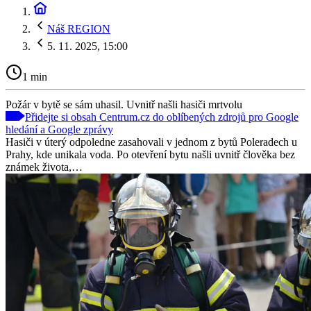
Náš REGION
5. 11. 2025, 15:00
1 min
Požár v bytě se sám uhasil. Uvnitř našli hasiči mrtvolu
Přidejte si obsah Centrum.cz do oblíbených zdrojů pro Google
hledání a Google zprávy
Hasiči v úterý odpoledne zasahovali v jednom z bytů Poleradech u
Prahy, kde unikala voda. Po otevření bytu našli uvnitř člověka bez
známek života,…