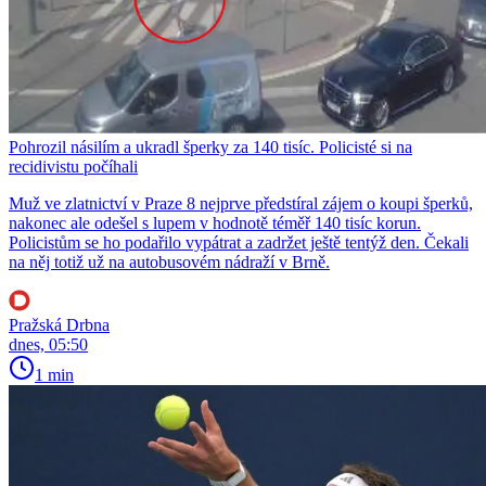
Pohrozil násilím a ukradl šperky za 140 tisíc. Policisté si na
recidivistu počíhali
Muž ve zlatnictví v Praze 8 nejprve předstíral zájem o koupi šperků,
nakonec ale odešel s lupem v hodnotě téměř 140 tisíc korun.
Policistům se ho podařilo vypátrat a zadržet ještě tentýž den. Čekali
na něj totiž už na autobusovém nádraží v Brně.
Pražská Drbna
dnes, 05:50
1 min