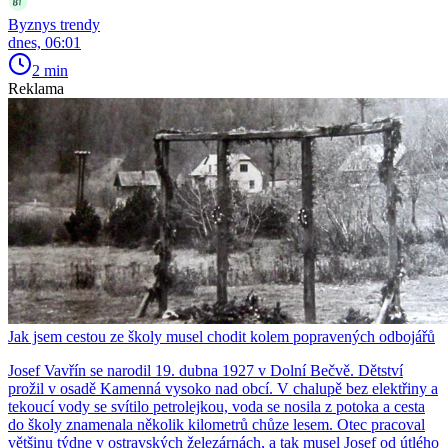
Byznys trendy
dnes, 06:01
2 min
Reklama
Jak jsem cestou ze školy musel chodit kolem popravených odbojářů
Josef Vavřín se narodil 19. dubna 1927 v Dolní Bečvě. Dětství
prožil v osadě Kamenná vysoko nad obcí. V chalupě bez elektřiny a
tekoucí vody se svítilo petrolejkou, voda se nosila z potoka a cesta
do školy znamenala několik kilometrů chůze lesem. Otec pracoval
většinu týdne v ostravských železárnách, a tak musel Josef od útlého