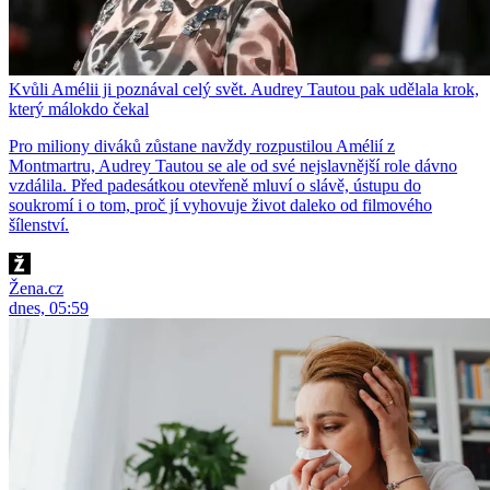
Kvůli Amélii ji poznával celý svět. Audrey Tautou pak udělala krok,
který málokdo čekal
Pro miliony diváků zůstane navždy rozpustilou Amélií z
Montmartru, Audrey Tautou se ale od své nejslavnější role dávno
vzdálila. Před padesátkou otevřeně mluví o slávě, ústupu do
soukromí i o tom, proč jí vyhovuje život daleko od filmového
šílenství.
Žena.cz
dnes, 05:59