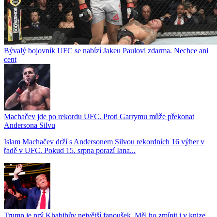
Bývalý bojovník UFC se nabízí Jakeu Paulovi zdarma. Nechce ani
cent
Machačev jde po rekordu UFC. Proti Garrymu může překonat
Andersona Silvu
Islam Machačev drží s Andersonem Silvou rekordních 16 výher v
řadě v UFC. Pokud 15. srpna porazí Iana...
Trump je prý Khabibův největší fanoušek. Měl ho zmínit i v knize