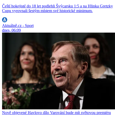
Čeští hokejisté do 18 let podlehli Švýcarsku 1:5 a na Hlinka Gretzky
Cupu vyrovnali šestým místem své historické minimum.
Aktuálně.cz - Sport
dnes, 06:09
Nově objevené Havlovo dílo Varování bude mít světovou premiéru