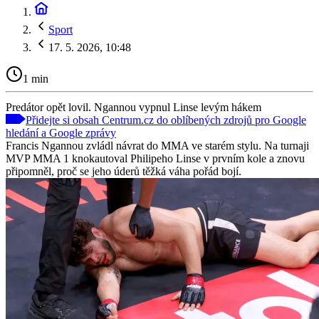
Sport
17. 5. 2026, 10:48
1 min
Predátor opět lovil. Ngannou vypnul Linse levým hákem
Přidejte si obsah Centrum.cz do oblíbených zdrojů pro Google
hledání a Google zprávy
Francis Ngannou zvládl návrat do MMA ve starém stylu. Na turnaji
MVP MMA 1 knokautoval Philipeho Linse v prvním kole a znovu
připomněl, proč se jeho úderů těžká váha pořád bojí.