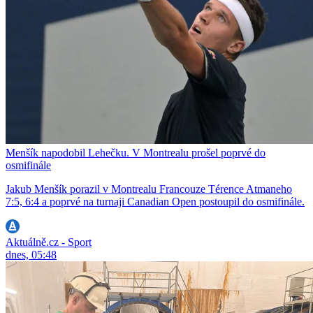
Menšík napodobil Lehečku. V Montrealu prošel poprvé do
osmifinále
Jakub Menšík porazil v Montrealu Francouze Térence Atmaneho
7:5, 6:4 a poprvé na turnaji Canadian Open postoupil do osmifinále.
Aktuálně.cz - Sport
dnes, 05:48