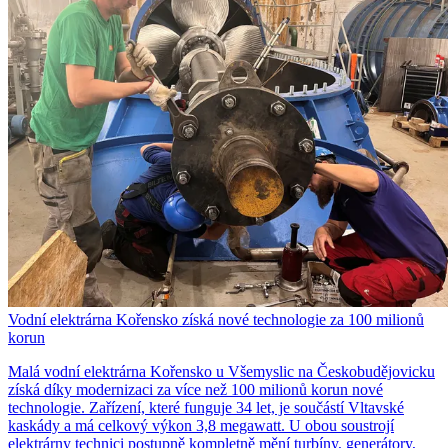
Vodní elektrárna Kořensko získá nové technologie za 100 milionů
korun
Malá vodní elektrárna Kořensko u Všemyslic na Českobudějovicku
získá díky modernizaci za více než 100 milionů korun nové
technologie. Zařízení, které funguje 34 let, je součástí Vltavské
kaskády a má celkový výkon 3,8 megawatt. U obou soustrojí
elektrárny technici postupně kompletně mění turbíny, generátory,