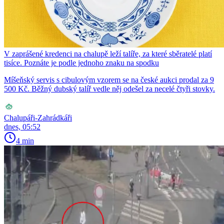
V zaprášené kredenci na chalupě leží talíře, za které sběratelé platí
tisíce. Poznáte je podle jednoho znaku na spodku
Míšeňský servis s cibulovým vzorem se na české aukci prodal za 9
500 Kč. Běžný dubský talíř vedle něj odešel za necelé čtyři stovky.
Chalupáři-Zahrádkáři
dnes, 05:52
4 min