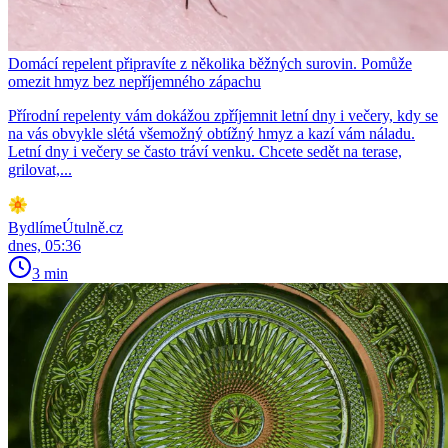
Domácí repelent připravíte z několika běžných surovin. Pomůže
omezit hmyz bez nepříjemného zápachu
Přírodní repelenty vám dokážou zpříjemnit letní dny i večery, kdy se
na vás obvykle slétá všemožný obtížný hmyz a kazí vám náladu.
Letní dny i večery se často tráví venku. Chcete sedět na terase,
grilovat,...
BydlímeÚtulně.cz
dnes, 05:36
3 min