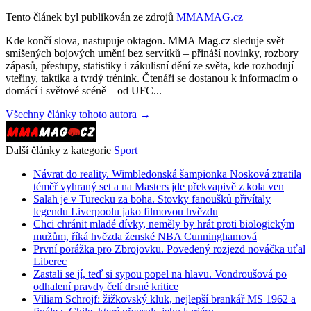
Tento článek byl publikován ze zdrojů
MMAMAG.cz
Kde končí slova, nastupuje oktagon. MMA Mag.cz sleduje svět
smíšených bojových umění bez servítků – přináší novinky, rozbory
zápasů, přestupy, statistiky i zákulisní dění ze světa, kde rozhodují
vteřiny, taktika a tvrdý trénink. Čtenáři se dostanou k informacím o
domácí i světové scéně – od UFC...
Všechny články tohoto autora →
Další články z kategorie
Sport
Návrat do reality. Wimbledonská šampionka Nosková ztratila
téměř vyhraný set a na Masters jde překvapivě z kola ven
Salah je v Turecku za boha. Stovky fanoušků přivítaly
legendu Liverpoolu jako filmovou hvězdu
Chci chránit mladé dívky, neměly by hrát proti biologickým
mužům, říká hvězda ženské NBA Cunninghamová
První porážka pro Zbrojovku. Povedený rozjezd nováčka uťal
Liberec
Zastali se jí, teď si sypou popel na hlavu. Vondroušová po
odhalení pravdy čelí drsné kritice
Viliam Schrojf: žižkovský kluk, nejlepší brankář MS 1962 a