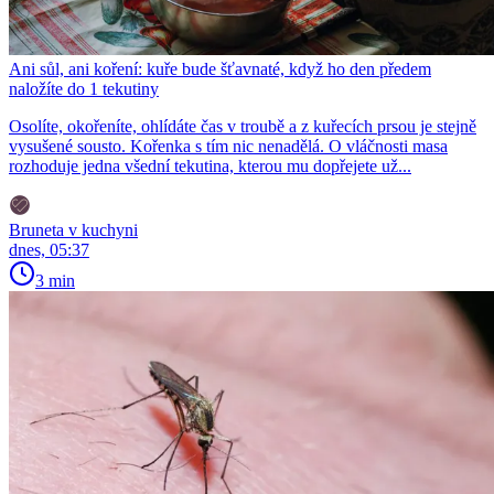
Ani sůl, ani koření: kuře bude šťavnaté, když ho den předem
naložíte do 1 tekutiny
Osolíte, okořeníte, ohlídáte čas v troubě a z kuřecích prsou je stejně
vysušené sousto. Kořenka s tím nic nenadělá. O vláčnosti masa
rozhoduje jedna všední tekutina, kterou mu dopřejete už...
Bruneta v kuchyni
dnes, 05:37
3 min