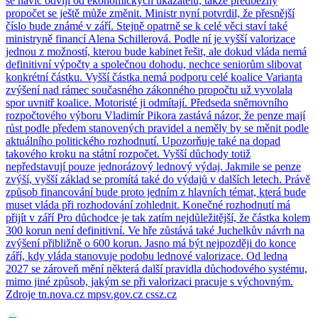
se navíc odvíjí od ekonomických ukazatelů, takže předběžný
propočet se ještě může změnit. Ministr nyní potvrdil, že přesnější
číslo bude známé v září. Stejně opatrně se k celé věci staví také
ministryně financí Alena Schillerová. Podle ní je vyšší valorizace
jednou z možností, kterou bude kabinet řešit, ale dokud vláda nemá
definitivní výpočty a společnou dohodu, nechce seniorům slibovat
konkrétní částku. Vyšší částka nemá podporu celé koalice Varianta
zvýšení nad rámec současného zákonného propočtu už vyvolala
spor uvnitř koalice. Motoristé ji odmítají. Předseda sněmovního
rozpočtového výboru Vladimír Pikora zastává názor, že penze mají
růst podle předem stanovených pravidel a neměly by se měnit podle
aktuálního politického rozhodnutí. Upozorňuje také na dopad
takového kroku na státní rozpočet. Vyšší důchody totiž
nepředstavují pouze jednorázový lednový výdaj. Jakmile se penze
zvýší, vyšší základ se promítá také do výdajů v dalších letech. Právě
způsob financování bude proto jedním z hlavních témat, která bude
muset vláda při rozhodování zohlednit. Konečné rozhodnutí má
přijít v září Pro důchodce je tak zatím nejdůležitější, že částka kolem
300 korun není definitivní. Ve hře zůstává také Juchelkův návrh na
zvýšení přibližně o 600 korun. Jasno má být nejpozději do konce
září, kdy vláda stanovuje podobu lednové valorizace. Od ledna
2027 se zároveň mění některá další pravidla důchodového systému,
mimo jiné způsob, jakým se při valorizaci pracuje s výchovným.
Zdroje tn.nova.cz mpsv.gov.cz cssz.cz