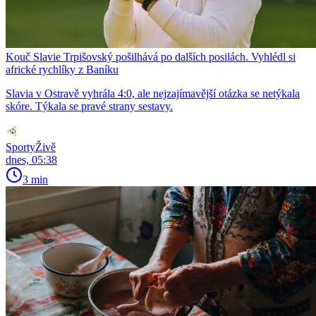
Kouč Slavie Trpišovský pošilhává po dalších posilách. Vyhlédl si
africké rychlíky z Baníku
Slavia v Ostravě vyhrála 4:0, ale nejzajímavější otázka se netýkala
skóre. Týkala se pravé strany sestavy.
SportyŽivě
dnes, 05:38
3 min