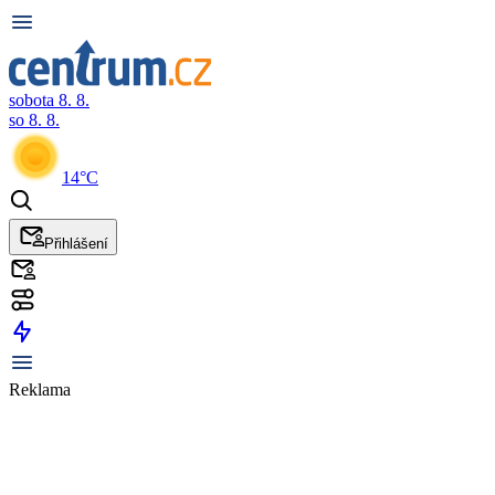
sobota 8. 8.
so 8. 8.
14°C
Přihlášení
Reklama