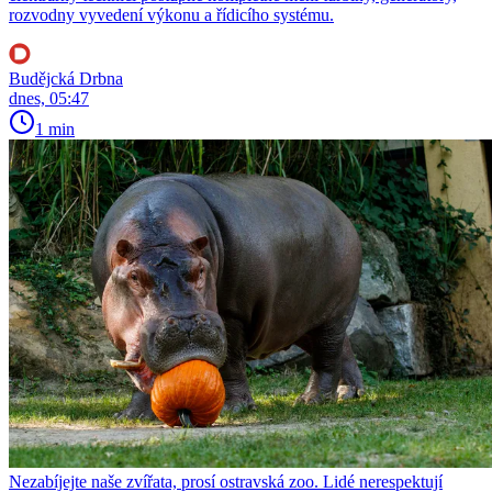
rozvodny vyvedení výkonu a řídicího systému.
Budějcká Drbna
dnes, 05:47
1 min
Nezabíjejte naše zvířata, prosí ostravská zoo. Lidé nerespektují