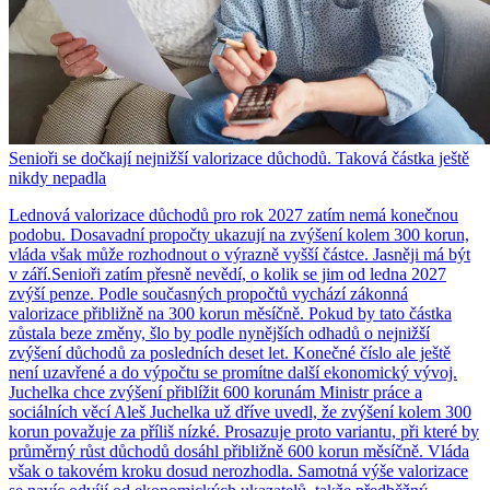
Senioři se dočkají nejnižší valorizace důchodů. Taková částka ještě
nikdy nepadla
Lednová valorizace důchodů pro rok 2027 zatím nemá konečnou
podobu. Dosavadní propočty ukazují na zvýšení kolem 300 korun,
vláda však může rozhodnout o výrazně vyšší částce. Jasněji má být
v září.Senioři zatím přesně nevědí, o kolik se jim od ledna 2027
zvýší penze. Podle současných propočtů vychází zákonná
valorizace přibližně na 300 korun měsíčně. Pokud by tato částka
zůstala beze změny, šlo by podle nynějších odhadů o nejnižší
zvýšení důchodů za posledních deset let. Konečné číslo ale ještě
není uzavřené a do výpočtu se promítne další ekonomický vývoj.
Juchelka chce zvýšení přiblížit 600 korunám Ministr práce a
sociálních věcí Aleš Juchelka už dříve uvedl, že zvýšení kolem 300
korun považuje za příliš nízké. Prosazuje proto variantu, při které by
průměrný růst důchodů dosáhl přibližně 600 korun měsíčně. Vláda
však o takovém kroku dosud nerozhodla. Samotná výše valorizace