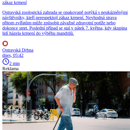
zákaz krmení
Ostravská zoologická zahrada se opakovaně potýká s neukázněnými
návštěvníky, kteří nerespektují zákaz krmení. Nevhodná strava
přitom zvířatům může způsobit závažné zdravotní potíže nebo
dokonce smrt. Poslední případ se stal v pátek 7. května, kdy skupina
lidí házela krmení do výběhu mandrilů.
Ostravská Drbna
dnes, 05:42
2 min
Reklama