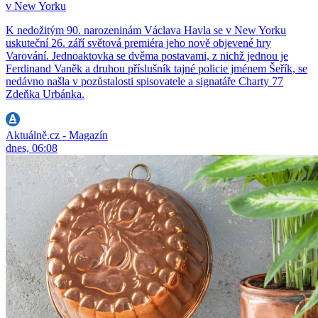
v New Yorku
K nedožitým 90. narozeninám Václava Havla se v New Yorku
uskuteční 26. září světová premiéra jeho nově objevené hry
Varování. Jednoaktovka se dvěma postavami, z nichž jednou je
Ferdinand Vaněk a druhou příslušník tajné policie jménem Šeřík, se
nedávno našla v pozůstalosti spisovatele a signatáře Charty 77
Zdeňka Urbánka.
Aktuálně.cz - Magazín
dnes, 06:08