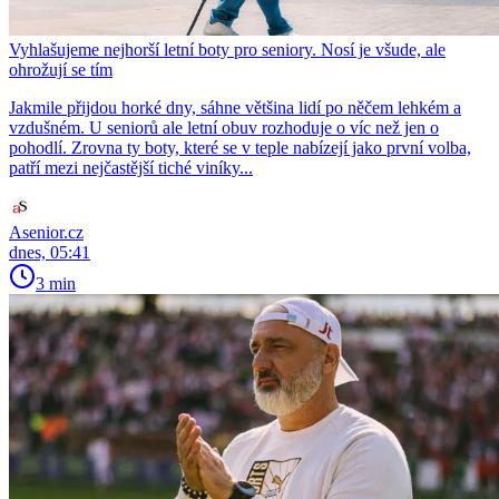
Vyhlašujeme nejhorší letní boty pro seniory. Nosí je všude, ale
ohrožují se tím
Jakmile přijdou horké dny, sáhne většina lidí po něčem lehkém a
vzdušném. U seniorů ale letní obuv rozhoduje o víc než jen o
pohodlí. Zrovna ty boty, které se v teple nabízejí jako první volba,
patří mezi nejčastější tiché viníky...
Asenior.cz
dnes, 05:41
3 min