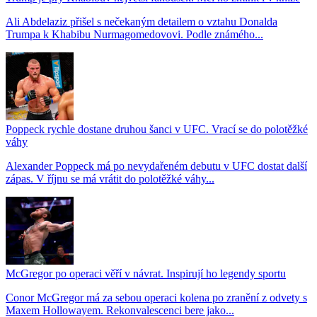
Ali Abdelaziz přišel s nečekaným detailem o vztahu Donalda
Trumpa k Khabibu Nurmagomedovovi. Podle známého...
Poppeck rychle dostane druhou šanci v UFC. Vrací se do polotěžké
váhy
Alexander Poppeck má po nevydařeném debutu v UFC dostat další
zápas. V říjnu se má vrátit do polotěžké váhy...
McGregor po operaci věří v návrat. Inspirují ho legendy sportu
Conor McGregor má za sebou operaci kolena po zranění z odvety s
Maxem Hollowayem. Rekonvalescenci bere jako...