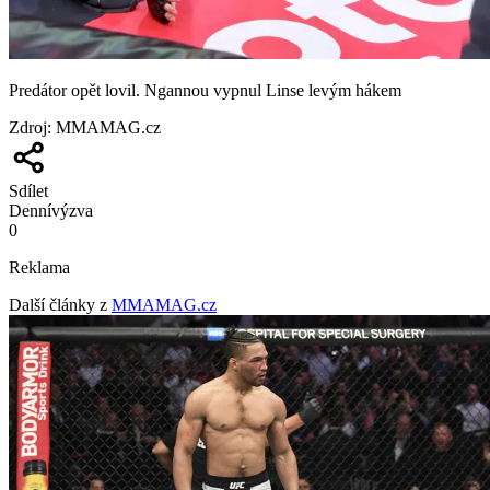
Predátor opět lovil. Ngannou vypnul Linse levým hákem
Zdroj
:
MMAMAG.cz
Sdílet
Denní
výzva
0
Reklama
Další články z
MMAMAG.cz