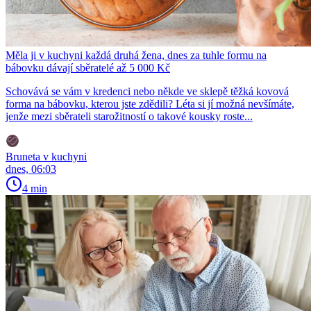
Měla ji v kuchyni každá druhá žena, dnes za tuhle formu na
bábovku dávají sběratelé až 5 000 Kč
Schovává se vám v kredenci nebo někde ve sklepě těžká kovová
forma na bábovku, kterou jste zdědili? Léta si jí možná nevšímáte,
jenže mezi sběrateli starožitností o takové kousky roste...
Bruneta v kuchyni
dnes, 06:03
4 min