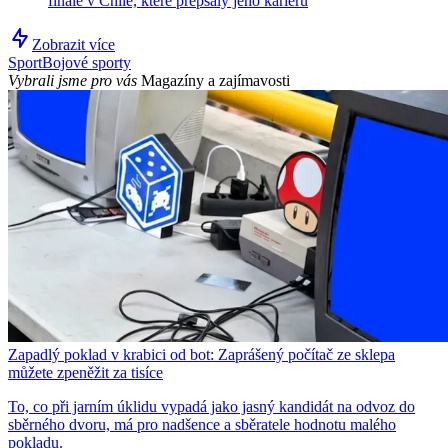
finále v Chile, které přepsaly jeho kariéru
Zobrazit více
Sport
Bojové sporty
Vybrali jsme pro vás
Magazíny a zajímavosti
Zapadlý poklad v krabici od bot: Zaprášený počítač ze sklepa
můžete zpeněžit za tisíce
To, co při jarním úklidu vypadá jako jasný kandidát na odvoz do
sběrného dvoru, má pro nadšence a sběratele hodnotu malého
pokladu.