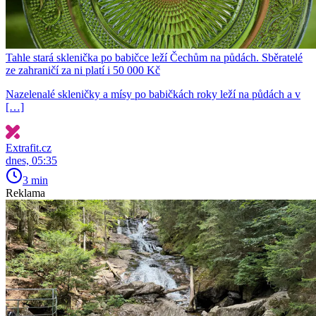
Tahle stará sklenička po babičce leží Čechům na půdách. Sběratelé
ze zahraničí za ni platí i 50 000 Kč
Nazelenalé skleničky a mísy po babičkách roky leží na půdách a v
[…]
Extrafit.cz
dnes, 05:35
3 min
Reklama