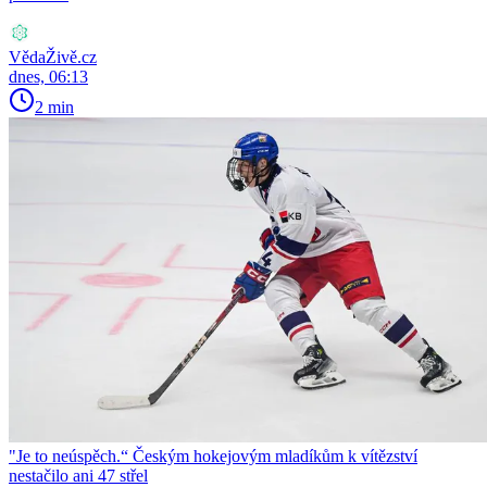
VědaŽivě.cz
dnes, 06:13
2 min
"Je to neúspěch.“ Českým hokejovým mladíkům k vítězství
nestačilo ani 47 střel