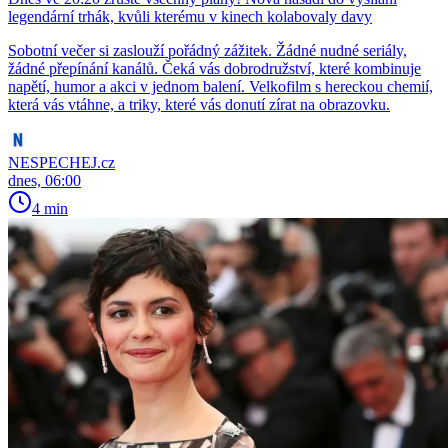
legendární trhák, kvůli kterému v kinech kolabovaly davy
Sobotní večer si zaslouží pořádný zážitek. Žádné nudné seriály,
žádné přepínání kanálů. Čeká vás dobrodružství, které kombinuje
napětí, humor a akci v jednom balení. Velkofilm s hereckou chemií,
která vás vtáhne, a triky, které vás donutí zírat na obrazovku.
NESPECHEJ.cz
dnes, 06:00
4 min