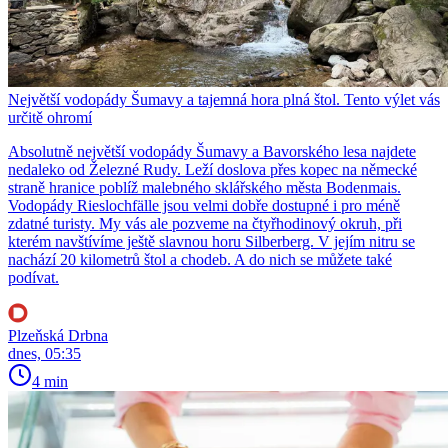
Největší vodopády Šumavy a tajemná hora plná štol. Tento výlet vás
určitě ohromí
Absolutně největší vodopády Šumavy a Bavorského lesa najdete
nedaleko od Železné Rudy. Leží doslova přes kopec na německé
straně hranice poblíž malebného sklářského města Bodenmais.
Vodopády Rieslochfälle jsou velmi dobře dostupné i pro méně
zdatné turisty. My vás ale pozveme na čtyřhodinový okruh, při
kterém navštívíme ještě slavnou horu Silberberg. V jejím nitru se
nachází 20 kilometrů štol a chodeb. A do nich se můžete také
podívat.
Plzeňská Drbna
dnes, 05:35
4 min