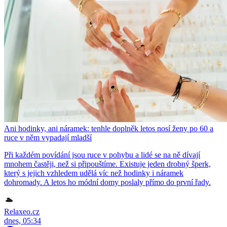
Ani hodinky, ani náramek: tenhle doplněk letos nosí ženy po 60 a
ruce v něm vypadají mladší
Při každém povídání jsou ruce v pohybu a lidé se na ně dívají
mnohem častěji, než si připouštíme. Existuje jeden drobný šperk,
který s jejich vzhledem udělá víc než hodinky i náramek
dohromady. A letos ho módní domy poslaly přímo do první řady.
Relaxeo.cz
dnes, 05:34