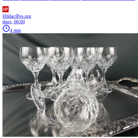
HlídacíPes.org
dnes, 06:00
4 min