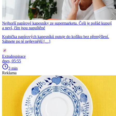
Nejhorší papírové kapesníky ze supermarketu. Češi je pořád kupují
a neví, čím jsou napuštěné
Krabička papírových kapesníků putuje do košíku bez přemýšlení.
Sáhnete po té nejlevnější […]
ExtraInspirace
dnes, 05:55
3 min
Reklama