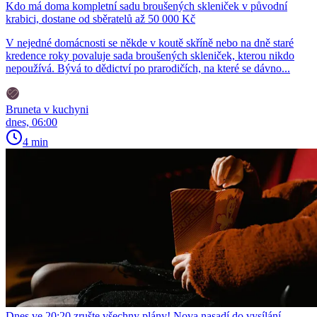
Kdo má doma kompletní sadu broušených skleniček v původní
krabici, dostane od sběratelů až 50 000 Kč
V nejedné domácnosti se někde v koutě skříně nebo na dně staré
kredence roky povaluje sada broušených skleniček, kterou nikdo
nepoužívá. Bývá to dědictví po prarodičích, na které se dávno...
Bruneta v kuchyni
dnes, 06:00
4 min
Dnes ve 20:20 zrušte všechny plány! Nova nasadí do vysílání