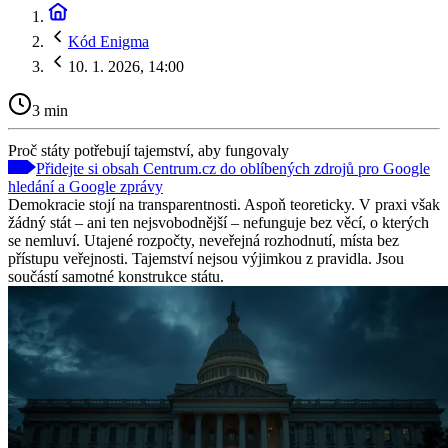
Kód Enigma
10. 1. 2026, 14:00
3 min
Proč státy potřebují tajemství, aby fungovaly
Přidejte si obsah Centrum.cz do oblíbených zdrojů pro Google
hledání a Google zprávy
Demokracie stojí na transparentnosti. Aspoň teoreticky. V praxi však
žádný stát – ani ten nejsvobodnější – nefunguje bez věcí, o kterých
se nemluví. Utajené rozpočty, neveřejná rozhodnutí, místa bez
přístupu veřejnosti. Tajemství nejsou výjimkou z pravidla. Jsou
součástí samotné konstrukce státu.