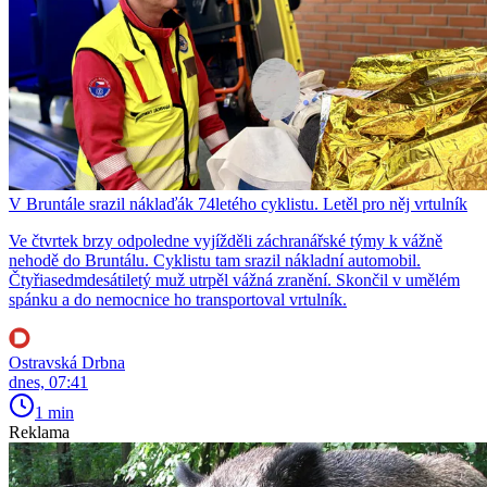
V Bruntále srazil náklaďák 74letého cyklistu. Letěl pro něj vrtulník
Ve čtvrtek brzy odpoledne vyjížděli záchranářské týmy k vážně
nehodě do Bruntálu. Cyklistu tam srazil nákladní automobil.
Čtyřiasedmdesátiletý muž utrpěl vážná zranění. Skončil v umělém
spánku a do nemocnice ho transportoval vrtulník.
Ostravská Drbna
dnes, 07:41
1 min
Reklama