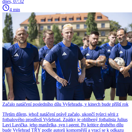
dnes, 07:32
4 min
Začalo natáčení posledního dílu Vyšehradu, v kinech bude příští rok
Třetím dílem, jehož natáčení právě začalo, ukončí tvůrci sérii z
fotbalového prostředí Vyšehrad. Zpátky je oblíbený fotbalista Julius
Lavi Lavička, jeho manželka, syn i agent. Po kritice druhého dílu
bude Vyšehrad TŘY podle autorů komornější a vrací se k odkazu