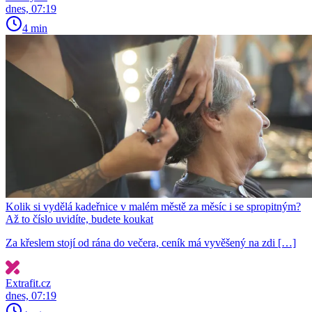
dnes, 07:19
4 min
Kolik si vydělá kadeřnice v malém městě za měsíc i se spropitným?
Až to číslo uvidíte, budete koukat
Za křeslem stojí od rána do večera, ceník má vyvěšený na zdi […]
Extrafit.cz
dnes, 07:19