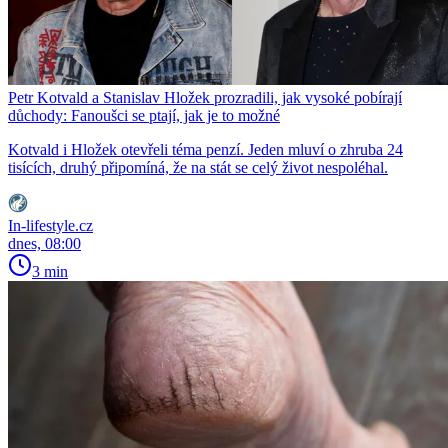
Petr Kotvald a Stanislav Hložek prozradili, jak vysoké pobírají
důchody: Fanoušci se ptají, jak je to možné
Kotvald i Hložek otevřeli téma penzí. Jeden mluví o zhruba 24
tisících, druhý připomíná, že na stát se celý život nespoléhal.
In-lifestyle.cz
dnes, 08:00
3 min