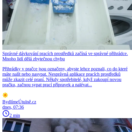
Správné dávkování pracích prostředků začíná ve správné přihrádce.
Mnoho lidí dělá zbytečnou chybu
Přihrádky v pračce jsou označeny, abyste lehce poznali, co do které
máte nalít nebo nasypat. Nesprávná aplikace pracích prostředků
může zkazit celé praní. Někdy spotřebitelé, když zakoupí novou
pračku, začnou sypat prací přípravek a nalévat...
BydlímeÚtulně.cz
dnes, 07:36
2 min