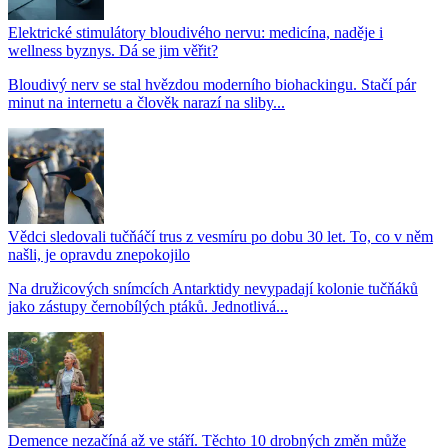
Elektrické stimulátory bloudivého nervu: medicína, naděje i
wellness byznys. Dá se jim věřit?
Bloudivý nerv se stal hvězdou moderního biohackingu. Stačí pár
minut na internetu a člověk narazí na sliby...
Vědci sledovali tučňáčí trus z vesmíru po dobu 30 let. To, co v něm
našli, je opravdu znepokojilo
Na družicových snímcích Antarktidy nevypadají kolonie tučňáků
jako zástupy černobílých ptáků. Jednotlivá...
Demence nezačíná až ve stáří. Těchto 10 drobných změn může