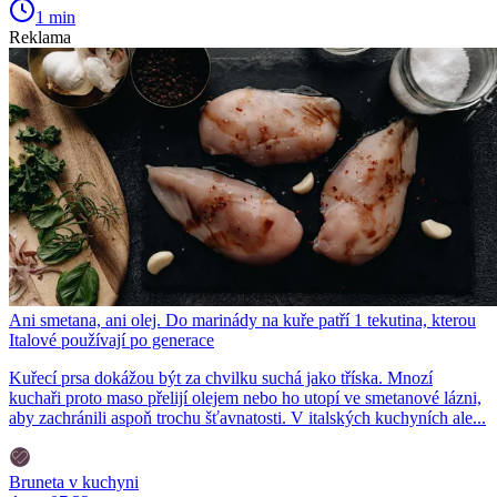
1 min
Reklama
Ani smetana, ani olej. Do marinády na kuře patří 1 tekutina, kterou
Italové používají po generace
Kuřecí prsa dokážou být za chvilku suchá jako tříska. Mnozí
kuchaři proto maso přelijí olejem nebo ho utopí ve smetanové lázni,
aby zachránili aspoň trochu šťavnatosti. V italských kuchyních ale...
Bruneta v kuchyni