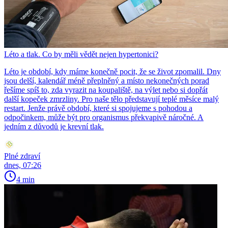
Léto a tlak. Co by měli vědět nejen hypertonici?
Léto je období, kdy máme konečně pocit, že se život zpomalil. Dny
jsou delší, kalendář méně přeplněný a místo nekonečných porad
řešíme spíš to, zda vyrazit na koupaliště, na výlet nebo si dopřát
další kopeček zmrzliny. Pro naše tělo představují teplé měsíce malý
restart. Jenže právě období, které si spojujeme s pohodou a
odpočinkem, může být pro organismus překvapivě náročné. A
jedním z důvodů je krevní tlak.
Plné zdraví
dnes, 07:26
4 min