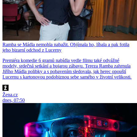
Ramba se Mádla nemohla nabažit. Objímala ho, líbala a pak fotila
jeho bizarní odchod z Lucerny
Premiéra komedie 6 gramů nabídla vedle filmu také odvážné
modely, srdečná setkání a bujarou zábavu. Tereza Ramba zahrnula
Jiřího Mádla polibky a s pobavením sledovala, jak herec opouští
Lucernu s kartonovou podobiznou sebe samého v životní velikosti.
Žena.cz
dnes, 07:50