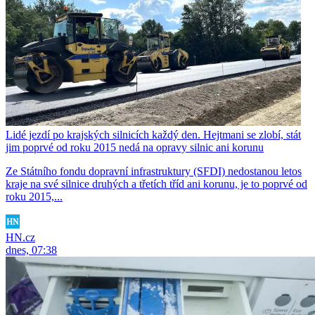
Lidé jezdí po krajských silnicích každý den. Hejtmani se zlobí, stát
jim poprvé od roku 2015 nedá na opravy silnic ani korunu
Ze Státního fondu dopravní infrastruktury (SFDI) nedostanou letos
kraje na své silnice druhých a třetích tříd ani korunu, je to poprvé od
roku 2015,...
HN.cz
dnes, 07:38