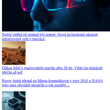
Noční vidění už nemusí být zelené. Nová technologie ukazuje
infračervený svět v barvách
Důkaz ležel v marsovském prachu přes 20 let. Vědci ho dokázali
přečíst až teď
Rover Spirit přestal na Marsu komunikovat v roce 2010 a NASA
jeho misi oficiálně ukončila o rok později....