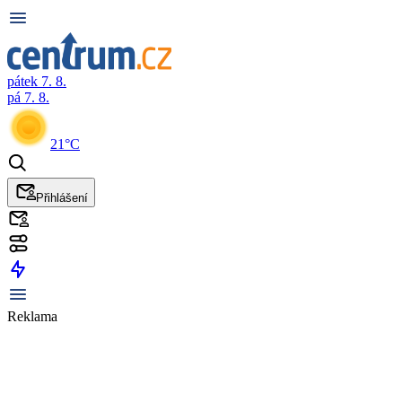
pátek 7. 8.
pá 7. 8.
21°C
Přihlášení
Reklama