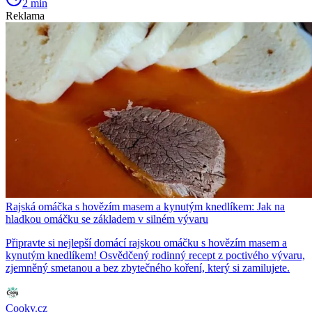
2 min
Reklama
Rajská omáčka s hovězím masem a kynutým knedlíkem: Jak na
hladkou omáčku se základem v silném vývaru
Připravte si nejlepší domácí rajskou omáčku s hovězím masem a
kynutým knedlíkem! Osvědčený rodinný recept z poctivého vývaru,
zjemněný smetanou a bez zbytečného koření, který si zamilujete.
Cooky.cz