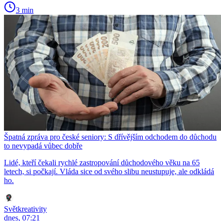
3 min
Špatná zpráva pro české seniory: S dřívějším odchodem do důchodu
to nevypadá vůbec dobře
Lidé, kteří čekali rychlé zastropování důchodového věku na 65
letech, si počkají. Vláda sice od svého slibu neustupuje, ale odkládá
ho.
Světkreativity
dnes, 07:21