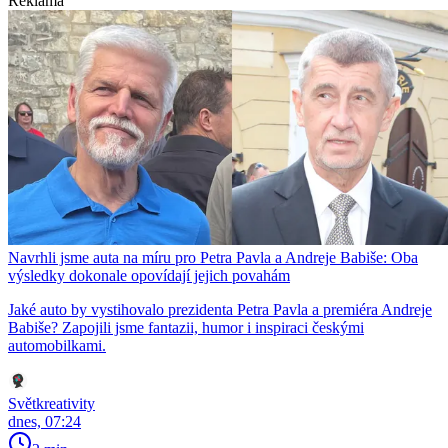
Reklama
Navrhli jsme auta na míru pro Petra Pavla a Andreje Babiše: Oba
výsledky dokonale opovídají jejich povahám
Jaké auto by vystihovalo prezidenta Petra Pavla a premiéra Andreje
Babiše? Zapojili jsme fantazii, humor i inspiraci českými
automobilkami.
Světkreativity
dnes, 07:24