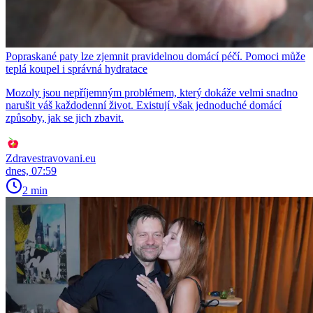
Popraskané paty lze zjemnit pravidelnou domácí péčí. Pomoci může
teplá koupel i správná hydratace
Mozoly jsou nepříjemným problémem, který dokáže velmi snadno
narušit váš každodenní život. Existují však jednoduché domácí
způsoby, jak se jich zbavit.
Zdravestravovani.eu
dnes, 07:59
2 min