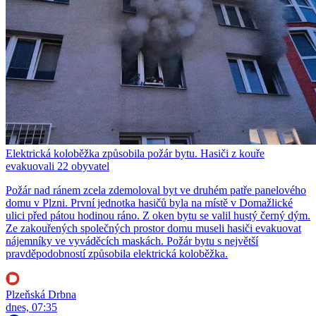
Elektrická koloběžka způsobila požár bytu. Hasiči z kouře
evakuovali 22 obyvatel
Požár nad ránem zcela zdemoloval byt ve druhém patře panelového
domu v Plzni. První jednotka hasičů byla na místě v Domažlické
ulici před pátou hodinou ráno. Z oken bytu se valil hustý černý dým.
Ze zakouřených společných prostor domu museli hasiči evakuovat
nájemníky ve vyváděcích maskách. Požár bytu s největší
pravděpodobností způsobila elektrická koloběžka.
Plzeňská Drbna
dnes, 07:35