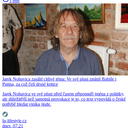
3 min
Jarek Nohavica zasáhl citlivé téma: Ve své písni zmínil Babiše i
Putina, za což čelí drsné kritice
Jarek Nohavica ve své písni před časem připomněl jména z politiky,
ale důležitější než samotná provokace je to, co text vypovídá o české
potřebě hledat viníka jinde.
In-lifestyle.cz
dnes, 07:21