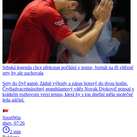
Srbská legenda chce překopat počítání v tenise, formát na tři vítězné
sety by ale zachovala
Sety do čtyř gamů, žádné výhody a zápas hotový do dvou hodin.
Čtyřiadvacetinásobný grandslamový vítěz Novak Djokovič popsal v
krátkém rozhovoru verzi tenisu, která by s tou dnešní měla společné
leda náčiní.
SportWin
dnes, 07:26
2 min