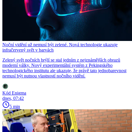
Noční vidění už nemusí být zelené. Nová technologie ukazuje
infračervený svět v barvách
Zelený svět nočních brýlí se stal jedním z nejznámějších obrazů
moderní války. Nový experimentální systém z Pekingského
technologického institutu ale ukazuje, že právě tato jednobarevnost
nemusí být nutnou vlastností nočního vidění.
Kód Enigma
dnes, 07:42
5 min