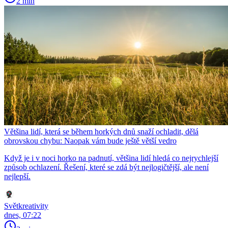
2 min
Většina lidí, která se během horkých dnů snaží ochladit, dělá
obrovskou chybu: Naopak vám bude ještě větší vedro
Když je i v noci horko na padnutí, většina lidí hledá co nejrychlejší
způsob ochlazení. Řešení, které se zdá být nejlogičtější, ale není
nejlepší.
Světkreativity
dnes, 07:22