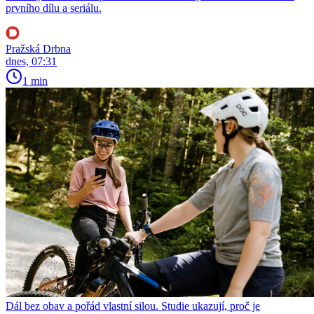
prvního dílu a seriálu.
Pražská Drbna
dnes, 07:31
1 min
Dál bez obav a pořád vlastní silou. Studie ukazují, proč je