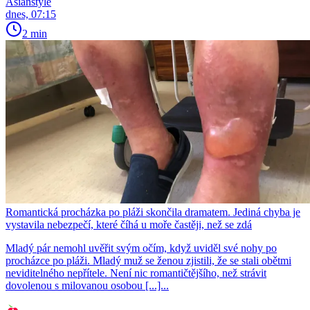
Asianstyle
dnes, 07:15
2 min
Romantická procházka po pláži skončila dramatem. Jediná chyba je
vystavila nebezpečí, které číhá u moře častěji, než se zdá
Mladý pár nemohl uvěřit svým očím, když uviděl své nohy po
procházce po pláži. Mladý muž se ženou zjistili, že se stali obětmi
neviditelného nepřítele. Není nic romantičtějšího, než strávit
dovolenou s milovanou osobou [...]...