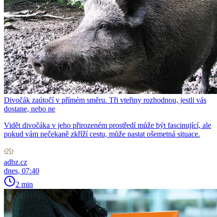
Divočák zaútočí v přímém směru. Tři vteřiny rozhodnou, jestli vás
dostane, nebo ne
Vidět divočáka v jeho přirozeném prostředí může být fascinující, ale
pokud vám nečekaně zkříží cestu, může nastat ošemetná situace.
adbz.cz
dnes, 07:40
2 min