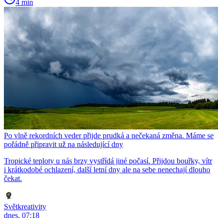
4 min
Po vlně rekordních veder přijde prudká a nečekaná změna. Máme se
pořádně připravit už na následující dny
Tropické teploty u nás brzy vystřídá jiné počasí. Přijdou bouřky, vítr
i krátkodobé ochlazení, další letní dny ale na sebe nenechají dlouho
čekat.
Světkreativity
dnes, 07:18