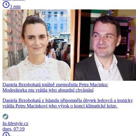
3 min
Daniela Brzobohatá totálně znemožnila Petra Macinku:
Moderátorka mu vrátila jeho absurdní chvástání
Daniela Brzobohatá z Islandu připomněla úbytek ledovců a ironicky
vrátila Petru Macinkovi jeho výrok o konci klimatické krize.
In-lifestyle.cz
dnes, 07:19