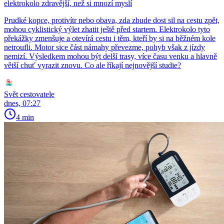
elektrokolo zdravější, než si mnozí myslí
Prudké kopce, protivítr nebo obava, zda zbude dost sil na cestu zpět,
mohou cyklistický výlet zhatit ještě před startem. Elektrokolo tyto
překážky zmenšuje a otevírá cestu i těm, kteří by si na běžném kole
netroufli. Motor sice část námahy převezme, pohyb však z jízdy
nemizí. Výsledkem mohou být delší trasy, více času venku a hlavně
větší chuť vyrazit znovu. Co ale říkají nejnovější studie?
Svět cestovatele
dnes, 07:27
4 min