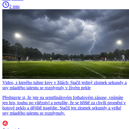
2 min
Video, z kterého tuhne krev v žilách: Stačil jediný zlomek sekundy a
sny mladého talentu se rozplynuly v živém pekle
Představte si, že jste na semifinálovém fotbalovém zápase, vnímáte
jen hru, touhu po vítězství a netušíte, že se hřiště za chvíli promění v
hotové peklo a dějiště tragédie. Stačil jen zlomek sekundy a velké
sny mladého talentu se rozplynuly.