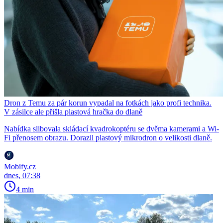
Dron z Temu za pár korun vypadal na fotkách jako profi technika.
V zásilce ale přišla plastová hračka do dlaně
Nabídka slibovala skládací kvadrokoptéru se dvěma kamerami a Wi-
Fi přenosem obrazu. Dorazil plastový mikrodron o velikosti dlaně.
Mobify.cz
dnes, 07:38
4 min