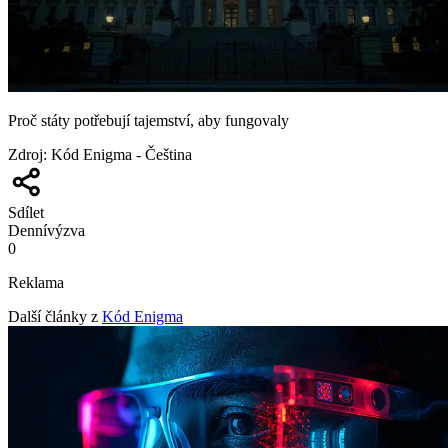
Proč státy potřebují tajemství, aby fungovaly
Zdroj
:
Kód Enigma - Čeština
Sdílet
Denní
výzva
0
Reklama
Další články z
Kód Enigma