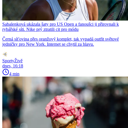
Sabalenková ukázala šaty pro US Open a fanoušci ji přirovnali k
rybářské síti. Nike prý ztratili cit pro módu
Černá síťovina přes oranžový komplet, tak vypadá outfit světové
jedničky pro New York. Internet se chytil za hlavu.
SportyŽivě
dnes, 16:18
4 min