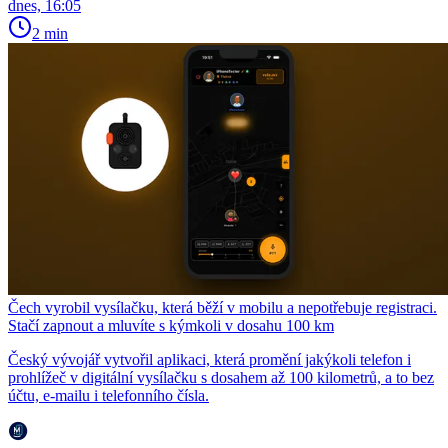
dnes, 16:05
2 min
Čech vyrobil vysílačku, která běží v mobilu a nepotřebuje registraci.
Stačí zapnout a mluvíte s kýmkoli v dosahu 100 km
Český vývojář vytvořil aplikaci, která promění jakýkoli telefon i
prohlížeč v digitální vysílačku s dosahem až 100 kilometrů, a to bez
účtu, e-mailu i telefonního čísla.