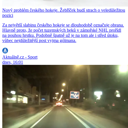
Nový problém českého hokeje. Žebříček budí strach o veledůležitou
pozici
Za největší slabinu českého hokeje se dlouhodobě označuje obrana.
Hlavně proto, že počet tuzemských beků v zámořské NHL prořídl
na pouhou hrstku. Podobně špatně už je na tom ale i střed útoku,
vůbec nejdůležitější post vyjma gólmana.
Aktuálně.cz - Sport
dnes, 16:01