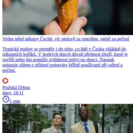
Vedra mění nákupy Čechů, víc utrácejí za zmrzlinu, méně za pečení
Tropické teploty se promítly i do toho, co lidé v Česku vkládají do
nákupních košíků. V horkých dnech dávají přednost zboží, které je
osvěží nebo jim pomůže zvládnout pobyt na slunci. Naopak
ustupuje zájem o některé potraviny běžně používané při vaření a
pečení.
Pražská Drbna
dnes, 16:11
1 min