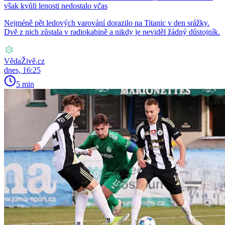
však kvůli lenosti nedostalo včas
Nejméně pět ledových varování dorazilo na Titanic v den srážky.
Dvě z nich zůstala v radiokabině a nikdy je neviděl žádný důstojník.
VědaŽivě.cz
dnes, 16:25
5 min