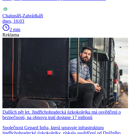
Chalupáři-Zahrádkáři
dnes, 16:03
2 min
Reklama
Dalších pět let. Jindřichohradecká úzkokolejka má osvědčení o
bezpečnosti, na obnovu tratí dostane 17 milionů
Společnost Gepard Infra, která spravuje infrastrukturu
jindřichohradecké úzkokolejky, získala osvědčení od Drážního