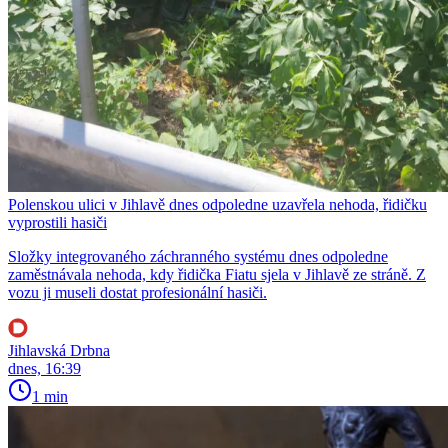
Polenskou ulici v Jihlavě dnes odpoledne uzavřela nehoda, řidičku
vyprostili hasiči
Složky integrovaného záchranného systému dnes odpoledne
zaměstnávala nehoda, kdy řidička Fiatu sjela v Jihlavě ze stráně. Z
vozu ji museli dostat profesionální hasiči.
Jihlavská Drbna
dnes, 16:39
1 min