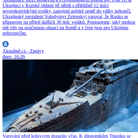
Ukrajinci v Kurské oblasti již střetli s přibližně 12 tisíci
severokorejskými vojáky, zapojení asijské země do války nekončí.
Ukrajinský prezident Volodymyr Zelenskyj varoval, že Rusko se
připravuje na přijetí dalších 30 tisíc vojáků. Popisujeme, jaký mohou
mít vliv na současnou situaci na frontě a v čem jsou pro Ukrajinu
nebezpečím.
Aktuálně.cz - Zprávy
dnes, 16:26
Varování před ledovcem dorazilo včas. K důstojníkům Titaniku se