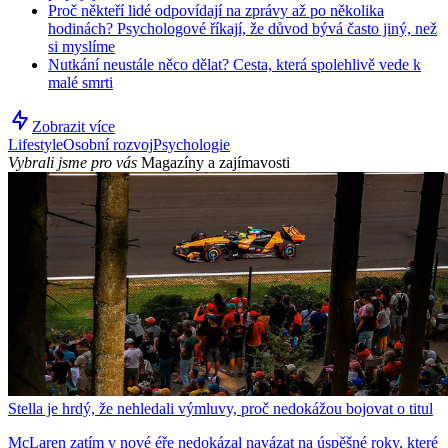
Proč někteří lidé odpovídají na zprávy až po několika
hodinách? Psychologové říkají, že důvod bývá často jiný, než
si myslíme
Nutkání neustále něco dělat? Cesta, která spolehlivě vede k
malé smrti
Zobrazit více
Lifestyle
Osobní rozvoj
Psychologie
Vybrali jsme pro vás
Magazíny a zajímavosti
Stella je hrdý, že nehledali výmluvy, proč nedokážou bojovat o titul
McLaren zatím v nové éře nedokázal navázat na úspěšné roky, které