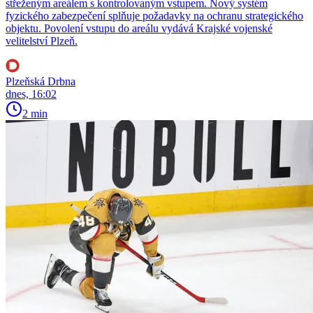
střeženým areálem s kontrolovaným vstupem. Nový systém
fyzického zabezpečení splňuje požadavky na ochranu strategického
objektu. Povolení vstupu do areálu vydává Krajské vojenské
velitelství Plzeň.
Plzeňská Drbna
dnes, 16:02
2 min