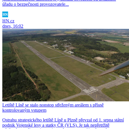
úřadu o bezpečnosti provozovatele...
HN.cz
dnes, 16:02
Letiště Líně se stalo nonstop střeženým areálem s přísně
kontrolovaným vstupem
Ostrahu strategického letiště Líně u Plzně převzal od 1. srpna státní
podnik Vojenské lesy a statky ČR (VLS). Je tak nepřetržitě