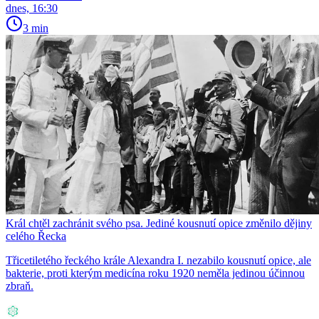
dnes, 16:30
3 min
Král chtěl zachránit svého psa. Jediné kousnutí opice změnilo dějiny
celého Řecka
Třicetiletého řeckého krále Alexandra I. nezabilo kousnutí opice, ale
bakterie, proti kterým medicína roku 1920 neměla jedinou účinnou
zbraň.