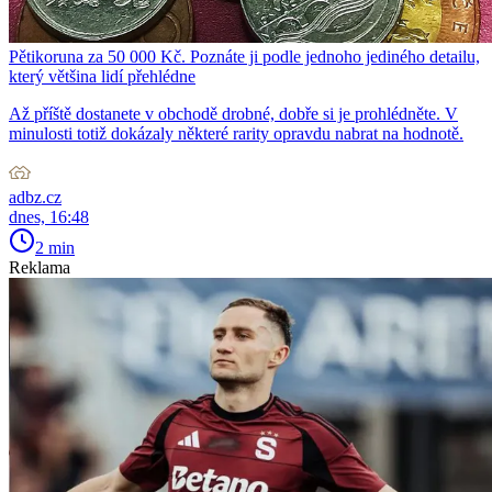
Pětikoruna za 50 000 Kč. Poznáte ji podle jednoho jediného detailu,
který většina lidí přehlédne
Až příště dostanete v obchodě drobné, dobře si je prohlédněte. V
minulosti totiž dokázaly některé rarity opravdu nabrat na hodnotě.
adbz.cz
dnes, 16:48
2 min
Reklama