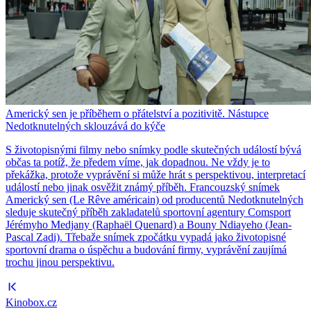
Americký sen je příběhem o přátelství a pozitivitě. Nástupce
Nedotknutelných sklouzává do kýče
S životopisnými filmy nebo snímky podle skutečných událostí bývá
občas ta potíž, že předem víme, jak dopadnou. Ne vždy je to
překážka, protože vyprávění si může hrát s perspektivou, interpretací
událostí nebo jinak osvěžit známý příběh. Francouzský snímek
Americký sen (Le Rêve américain) od producentů Nedotknutelných
sleduje skutečný příběh zakladatelů sportovní agentury Comsport
Jérémyho Medjany (Raphaël Quenard) a Bouny Ndiayeho (Jean-
Pascal Zadi). Třebaže snímek zpočátku vypadá jako životopisné
sportovní drama o úspěchu a budování firmy, vyprávění zaujímá
trochu jinou perspektivu.
Kinobox.cz