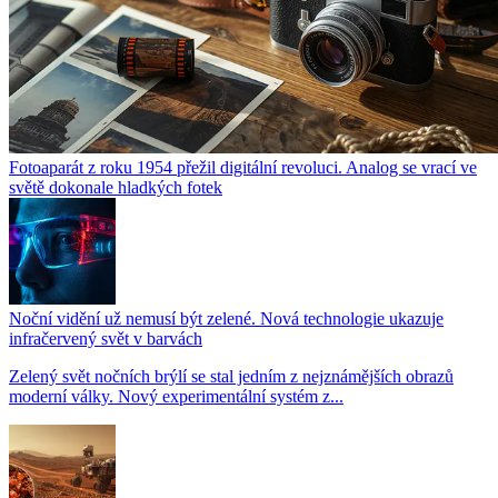
Fotoaparát z roku 1954 přežil digitální revoluci. Analog se vrací ve
světě dokonale hladkých fotek
Noční vidění už nemusí být zelené. Nová technologie ukazuje
infračervený svět v barvách
Zelený svět nočních brýlí se stal jedním z nejznámějších obrazů
moderní války. Nový experimentální systém z...