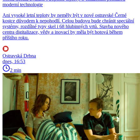
moderní technologie
Ani vysoké letní teploty by neměly být v nové ostravské Černé
kostce důvodem k nepohodlí. Celou budovu bude chránit speciální
systémy, rozdílné typy skel i 68 hlubinných vrtů. Stavba nového
centra digitalizace, vědy a inovací by měla být hotová během
příštího roku.
Ostravská Drbna
dnes, 16:53
2 min