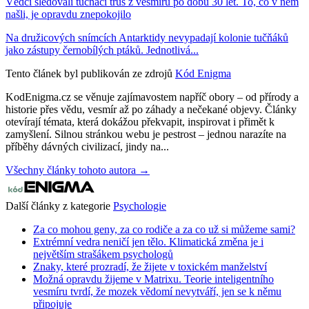
Vědci sledovali tučňáčí trus z vesmíru po dobu 30 let. To, co v něm
našli, je opravdu znepokojilo
Na družicových snímcích Antarktidy nevypadají kolonie tučňáků
jako zástupy černobílých ptáků. Jednotlivá...
Tento článek byl publikován ze zdrojů
Kód Enigma
KodEnigma.cz se věnuje zajímavostem napříč obory – od přírody a
historie přes vědu, vesmír až po záhady a nečekané objevy. Články
otevírají témata, která dokážou překvapit, inspirovat i přimět k
zamyšlení. Silnou stránkou webu je pestrost – jednou narazíte na
příběhy dávných civilizací, jindy na...
Všechny články tohoto autora →
Další články z kategorie
Psychologie
Za co mohou geny, za co rodiče a za co už si můžeme sami?
Extrémní vedra neničí jen tělo. Klimatická změna je i
největším strašákem psychologů
Znaky, které prozradí, že žijete v toxickém manželství
Možná opravdu žijeme v Matrixu. Teorie inteligentního
vesmíru tvrdí, že mozek vědomí nevytváří, jen se k němu
připojuje