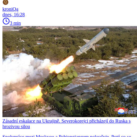
kroniQa
dnes, 16:28
3 min
Zásadní eskalace na Ukrajině. Severokorejci přicházejí do Ruska s
hrozivou silou
Spolupráce mezi Moskvou a Pchjongjangem pokračuje. Poté co se