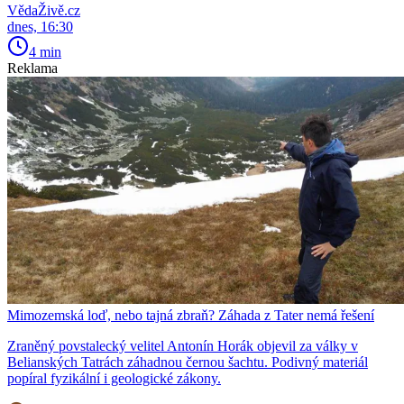
VědaŽivě.cz
dnes, 16:30
4 min
Reklama
Mimozemská loď, nebo tajná zbraň? Záhada z Tater nemá řešení
Zraněný povstalecký velitel Antonín Horák objevil za války v
Belianských Tatrách záhadnou černou šachtu. Podivný materiál
popíral fyzikální i geologické zákony.