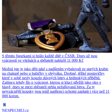
S těmito figurkami si hrálo každé dítě v ČSSR. Dnes už jsou
vzácností ve vitrínách a sbětatelé nabízíjí 11 000 Kč
Možná jste je jako děti také s nadšením vybalovali ze starých krabic
na chalupě nebo u babičky v obýváku. Drobné, těžké postavičky,
které v sobě nesly kouzlo dávných bitev a hrdinských příběhů.
Zatímco tehdy šlo o vzácnost, kterou si kluci střežili jako oko v
hlavě, dnes se mezi sběrateli strhla nefalšovaná bitva. Za ty
nejvzácnější kousky jsou totiž nadšenci ochotni zaplatit i více než 11
000 korun.
NESPECHEJ.cz