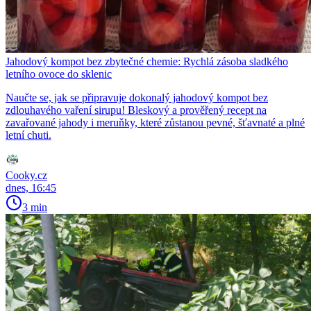
Jahodový kompot bez zbytečné chemie: Rychlá zásoba sladkého
letního ovoce do sklenic
Naučte se, jak se připravuje dokonalý jahodový kompot bez
zdlouhavého vaření sirupu! Bleskový a prověřený recept na
zavařované jahody i meruňky, které zůstanou pevné, šťavnaté a plné
letní chuti.
Cooky.cz
dnes, 16:45
3 min