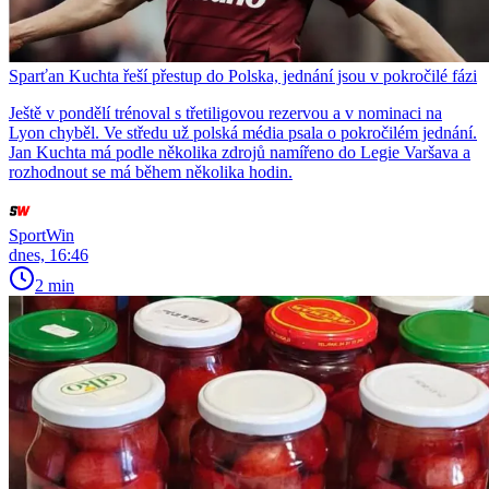
Sparťan Kuchta řeší přestup do Polska, jednání jsou v pokročilé fázi
Ještě v pondělí trénoval s třetiligovou rezervou a v nominaci na
Lyon chyběl. Ve středu už polská média psala o pokročilém jednání.
Jan Kuchta má podle několika zdrojů namířeno do Legie Varšava a
rozhodnout se má během několika hodin.
SportWin
dnes, 16:46
2 min