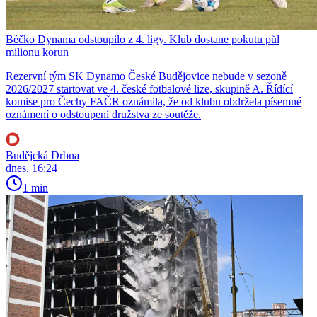
Béčko Dynama odstoupilo z 4. ligy. Klub dostane pokutu půl
milionu korun
Rezervní tým SK Dynamo České Budějovice nebude v sezoně
2026/2027 startovat ve 4. české fotbalové lize, skupině A. Řídící
komise pro Čechy FAČR oznámila, že od klubu obdržela písemné
oznámení o odstoupení družstva ze soutěže.
Budějcká Drbna
dnes, 16:24
1 min