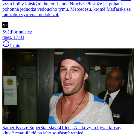
vyvrcholily loňským titulem Landa Norrise. Přestože jej pohání
pohonná jednotka vedoucího týmu, Mercedesu, kromě Maďarska se
mu zatím vyrovnat nedokázal.
SvětFormule.cz
dnes, 17:03
1 min
Sámer Issa ze SuperStar slaví 41 let. „A takový to býval krásný
kluk,“ reagují lidé na jeho současný vzhled