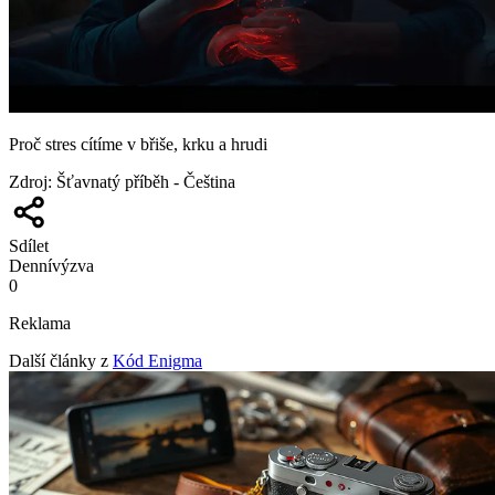
Proč stres cítíme v břiše, krku a hrudi
Zdroj
:
Šťavnatý příběh - Čeština
Sdílet
Denní
výzva
0
Reklama
Další články z
Kód Enigma