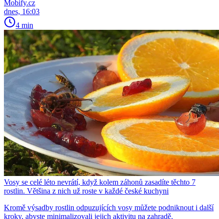
Mobify.cz
dnes, 16:03
4 min
Vosy se celé léto nevrátí, když kolem záhonů zasadíte těchto 7
rostlin. Většina z nich už roste v každé české kuchyni
Kromě výsadby rostlin odpuzujících vosy můžete podniknout i další
kroky, abyste minimalizovali jejich aktivitu na zahradě.