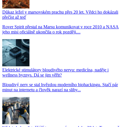
Důkaz ležel v marsovském prachu přes 20 let. Vědci ho dokázali
přečíst až teď
Rover Spirit přestal na Marsu komunikovat v roce 2010 a NASA
jeho misi oficiálně ukončila o rok později....
Elektrické stimulátory bloudivého nervu: medicína, naděje i
wellness byznys. Dá se jim věřit?
Bloudivý nerv se stal hvězdou moderního biohackingu. Stačí pár
minut na internetu a člověk narazí na sliby...