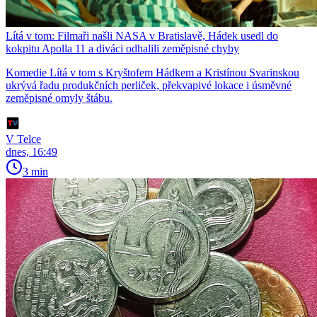
Lítá v tom: Filmaři našli NASA v Bratislavě, Hádek usedl do
kokpitu Apolla 11 a diváci odhalili zeměpisné chyby
Komedie Lítá v tom s Kryštofem Hádkem a Kristínou Svarinskou
ukrývá řadu produkčních perliček, překvapivé lokace i úsměvné
zeměpisné omyly štábu.
V Telce
dnes, 16:49
3 min