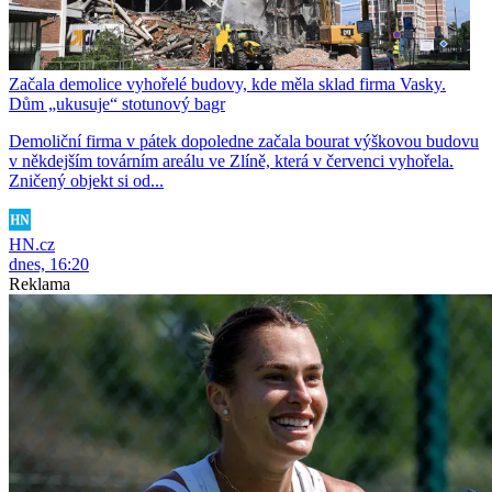
Začala demolice vyhořelé budovy, kde měla sklad firma Vasky.
Dům „ukusuje“ stotunový bagr
Demoliční firma v pátek dopoledne začala bourat výškovou budovu
v někdejším továrním areálu ve Zlíně, která v červenci vyhořela.
Zničený objekt si od...
HN.cz
dnes, 16:20
Reklama