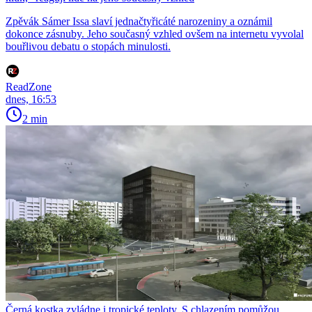
Zpěvák Sámer Issa slaví jednačtyřicáté narozeniny a oznámil
dokonce zásnuby. Jeho současný vzhled ovšem na internetu vyvolal
bouřlivou debatu o stopách minulosti.
ReadZone
dnes, 16:53
2 min
Černá kostka zvládne i tropické teploty. S chlazením pomůžou