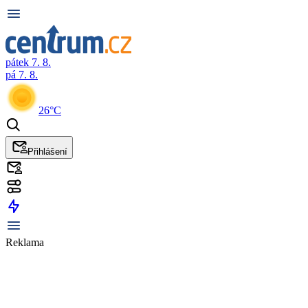
pátek 7. 8.
pá 7. 8.
26°C
Přihlášení
Reklama