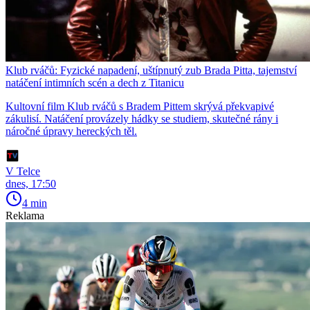
Klub rváčů: Fyzické napadení, uštípnutý zub Brada Pitta, tajemství
natáčení intimních scén a dech z Titanicu
Kultovní film Klub rváčů s Bradem Pittem skrývá překvapivé
zákulisí. Natáčení provázely hádky se studiem, skutečné rány i
náročné úpravy hereckých těl.
V Telce
dnes, 17:50
4 min
Reklama