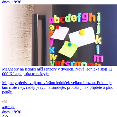
dnes, 18:36
Magnetky na lednici ničí senzory v dveřích. Nová lednička stojí 12
000 Kč a pojistka to nekryje
Magnety představují pro většinu ledniček velkou hrozbu. Pokud je
tam máte i vy, raději je rychle sundejte, protože jinak přijdete o plno
peněz.
adbz.cz
dnes, 18:30