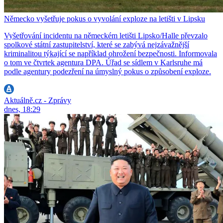
Německo vyšetřuje pokus o vyvolání exploze na letišti v Lipsku
Vyšetřování incidentu na německém letišti Lipsko/Halle převzalo
spolkové státní zastupitelství, které se zabývá nejzávažnější
kriminalitou týkající se například ohrožení bezpečnosti. Informovala
o tom ve čtvrtek agentura DPA. Úřad se sídlem v Karlsruhe má
podle agentury podezření na úmyslný pokus o způsobení exploze.
Aktuálně.cz - Zprávy
dnes, 18:29