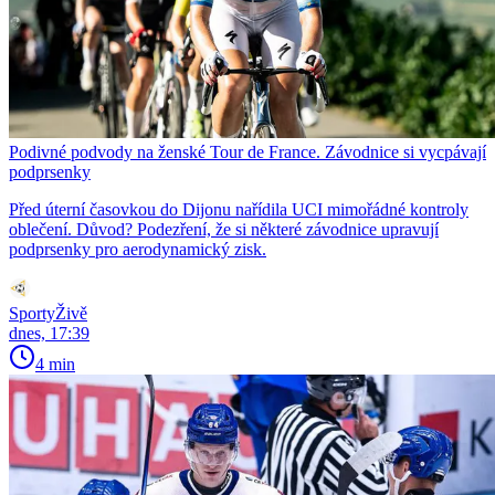
Podivné podvody na ženské Tour de France. Závodnice si vycpávají
podprsenky
Před úterní časovkou do Dijonu nařídila UCI mimořádné kontroly
oblečení. Důvod? Podezření, že si některé závodnice upravují
podprsenky pro aerodynamický zisk.
SportyŽivě
dnes, 17:39
4 min