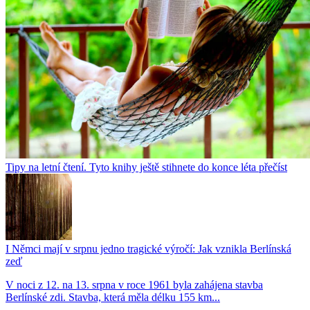
Tipy na letní čtení. Tyto knihy ještě stihnete do konce léta přečíst
I Němci mají v srpnu jedno tragické výročí: Jak vznikla Berlínská
zeď
V noci z 12. na 13. srpna v roce 1961 byla zahájena stavba
Berlínské zdi. Stavba, která měla délku 155 km...