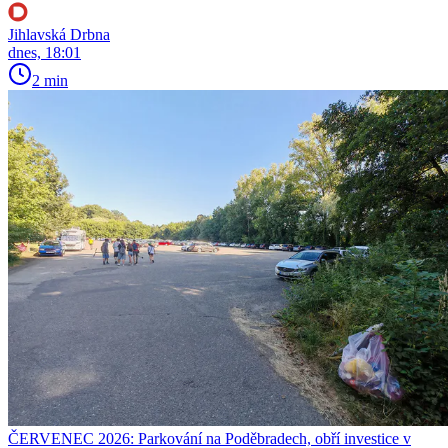
Jihlavská Drbna
dnes, 18:01
2 min
ČERVENEC 2026: Parkování na Poděbradech, obří investice v