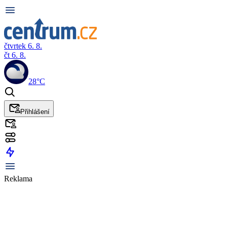
čtvrtek 6. 8.
čt 6. 8.
28°C
Přihlášení
Reklama