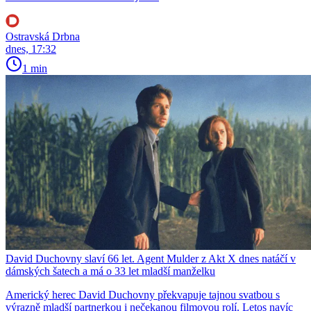
Ostravská Drbna
dnes, 17:32
1 min
David Duchovny slaví 66 let. Agent Mulder z Akt X dnes natáčí v
dámských šatech a má o 33 let mladší manželku
Americký herec David Duchovny překvapuje tajnou svatbou s
výrazně mladší partnerkou i nečekanou filmovou rolí. Letos navíc