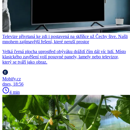
Televize přivrtaná ke zdi i postavená na skříňce už Čechy štve. Našli
mnohem zajímavější řešení, které neruší prostor
Velká černá plocha uprostřed obýváku dráždí čím dál víc lidí. Místo
klasického zavěšení volí posuvné panely, lamely nebo televizor,
který se tváří jako obraz.
Mobify.cz
dnes, 18:56
4 min