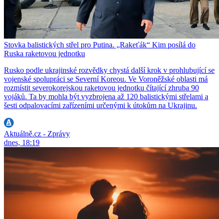
Stovka balistických střel pro Putina. „Rakeťák“ Kim posílá do
Ruska raketovou jednotku
Rusko podle ukrajinské rozvědky chystá další krok v prohlubující se
vojenské spolupráci se Severní Koreou. Ve Voroněžské oblasti má
rozmístit severokorejskou raketovou jednotku čítající zhruba 90
vojáků. Ta by mohla být vyzbrojena až 120 balistickými střelami a
šesti odpalovacími zařízeními určenými k útokům na Ukrajinu.
Aktuálně.cz - Zprávy
dnes, 18:19