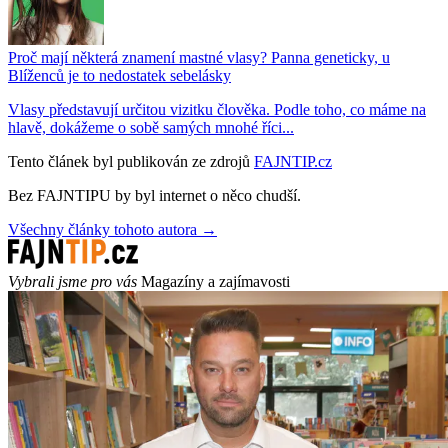
Proč mají některá znamení mastné vlasy? Panna geneticky, u
Blíženců je to nedostatek sebelásky
Vlasy představují určitou vizitku člověka. Podle toho, co máme na
hlavě, dokážeme o sobě samých mnohé říci...
Tento článek byl publikován ze zdrojů
FAJNTIP.cz
Bez FAJNTIPU by byl internet o něco chudší.
Všechny články tohoto autora →
Vybrali jsme pro vás
Magazíny a zajímavosti