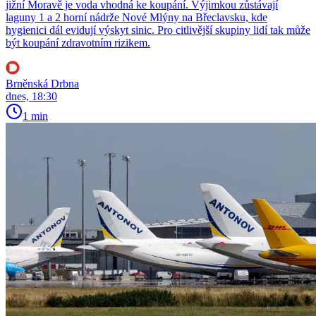
jižní Moravě je voda vhodná ke koupání. Výjimkou zůstávají
laguny 1 a 2 horní nádrže Nové Mlýny na Břeclavsku, kde
hygienici dál evidují výskyt sinic. Pro citlivější skupiny lidí tak může
být koupání zdravotním rizikem.
Brněnská Drbna
dnes, 18:30
1 min