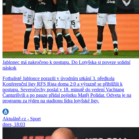
Jablonec má nakročeno k postupu. Do Lotyšska si poveze solidní
náskok
Fotbalisté Jablonce porazili v úvodním utkání 3. předkola
Konferenční ligy RFS Riga doma 2:0 a výrazně se přiblížili k
postupu. Severočechy poslal v 18. minutě do vedení Vachtang
Čanturišvili a po pauze přidal pojistku Matěj Polidar. Odveta je na
programu za týden na stadionu lídra lotyšské ligy.
Aktuálně.cz - Sport
dnes, 18:03