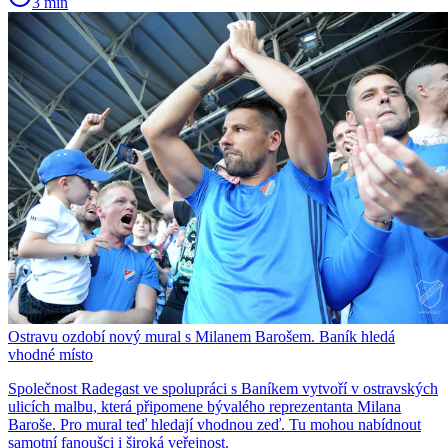
3 min
Ostravu ozdobí nový mural s Milanem Barošem. Baník hledá
vhodné místo
Společnost Radegast ve spolupráci s Baníkem vytvoří v ostravských
ulicích malbu, která připomene bývalého reprezentanta Milana
Baroše. Pro mural teď hledají vhodnou zeď. Tu mohou nabídnout
samotní fanoušci i široká veřejnost.