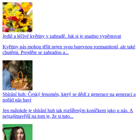
Jedlé a léčivé květiny v zahradě. Jak si je snadno vypěstovat
Květiny nás mohou těšit nejen svou barevnou rozmanitostí, ale také
chutěmi. Projděte se zahradou a...
Sbírání hub: Český fenomén, který se dědí z generace na generaci a
pořád nás baví
Jen málokde je sbírání hub tak rozšířeným koníčkem jako u nás. A
nejzajímavější na tom je, že si tuto...