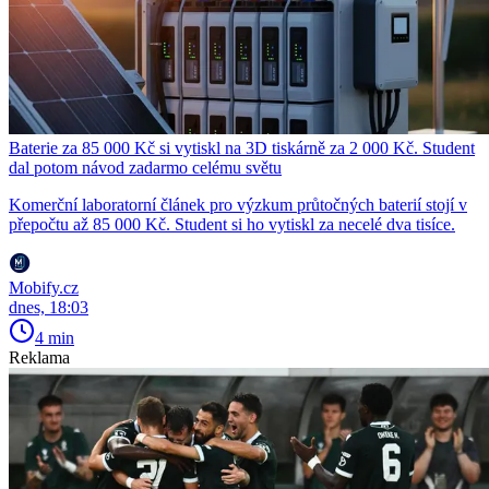
Baterie za 85 000 Kč si vytiskl na 3D tiskárně za 2 000 Kč. Student
dal potom návod zadarmo celému světu
Komerční laboratorní článek pro výzkum průtočných baterií stojí v
přepočtu až 85 000 Kč. Student si ho vytiskl za necelé dva tisíce.
Mobify.cz
dnes, 18:03
4 min
Reklama