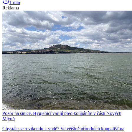
1 min
Reklama
Pozor na sinice. Hygienici varují před koupáním v části Nových
Mlýnů
Chystáte se o víkendu k vodě? Ve většině přírodních koupališť na