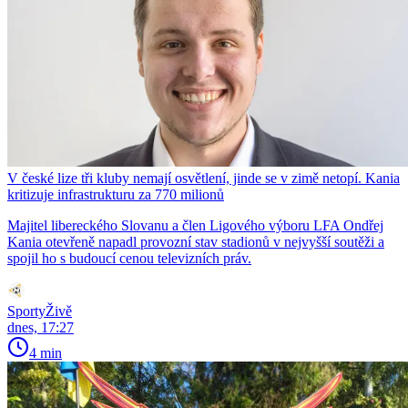
V české lize tři kluby nemají osvětlení, jinde se v zimě netopí. Kania
kritizuje infrastrukturu za 770 milionů
Majitel libereckého Slovanu a člen Ligového výboru LFA Ondřej
Kania otevřeně napadl provozní stav stadionů v nejvyšší soutěži a
spojil ho s budoucí cenou televizních práv.
SportyŽivě
dnes, 17:27
4 min