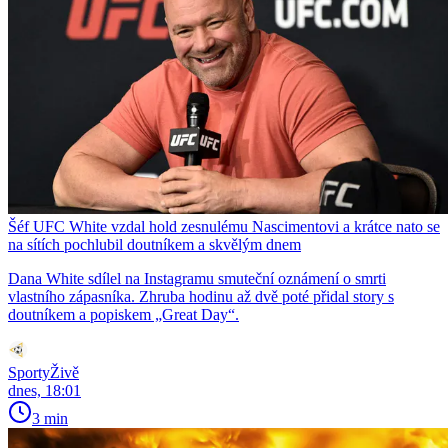
Šéf UFC White vzdal hold zesnulému Nascimentovi a krátce nato se
na sítích pochlubil doutníkem a skvělým dnem
Dana White sdílel na Instagramu smuteční oznámení o smrti
vlastního zápasníka. Zhruba hodinu až dvě poté přidal story s
doutníkem a popiskem „Great Day“.
SportyŽivě
dnes, 18:01
3 min