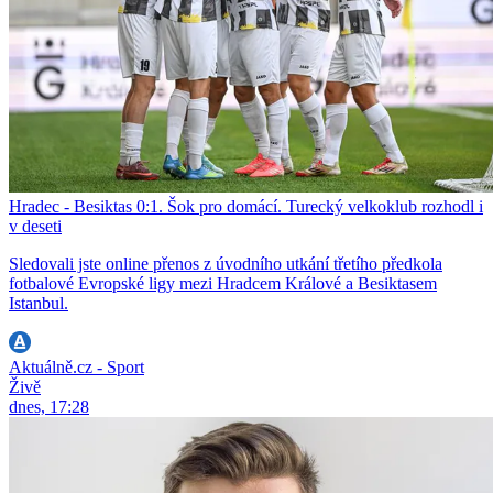
Hradec - Besiktas 0:1. Šok pro domácí. Turecký velkoklub rozhodl i
v deseti
Sledovali jste online přenos z úvodního utkání třetího předkola
fotbalové Evropské ligy mezi Hradcem Králové a Besiktasem
Istanbul.
Aktuálně.cz - Sport
Živě
dnes, 17:28