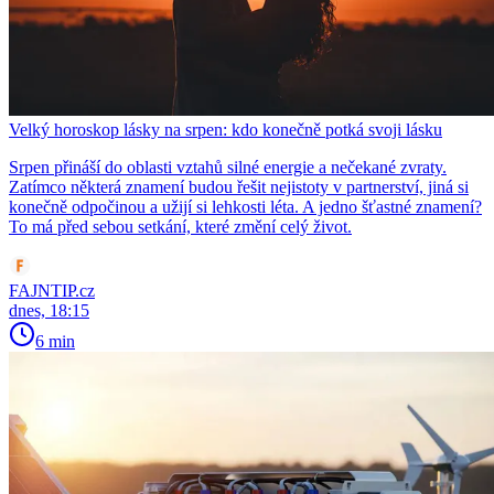
Velký horoskop lásky na srpen: kdo konečně potká svoji lásku
Srpen přináší do oblasti vztahů silné energie a nečekané zvraty.
Zatímco některá znamení budou řešit nejistoty v partnerství, jiná si
konečně odpočinou a užijí si lehkosti léta. A jedno šťastné znamení?
To má před sebou setkání, které změní celý život.
FAJNTIP.cz
dnes, 18:15
6 min