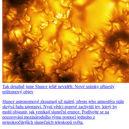
Tak detailně jsme Slunce ještě neviděli. Nové snímky přinesly
průlomový objev
Slunce astronomové zkoumají už staletí, přesto jeho atmosféra stále
skrývá řadu tajemství. Nyní vědci poprvé zachytili jev, který by
mohl objasnit, jak vznikají sluneční erupce. Podívejte se na
pozorování mezinárodního týmu pomocí jednoho z
nejpokročilejších slunečních teleskopů světa.