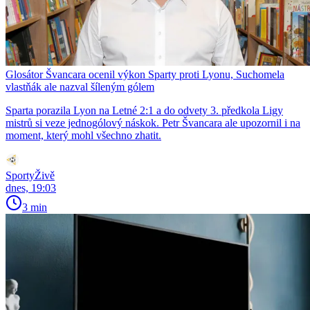
Glosátor Švancara ocenil výkon Sparty proti Lyonu, Suchomela
vlastňák ale nazval šíleným gólem
Sparta porazila Lyon na Letné 2:1 a do odvety 3. předkola Ligy
mistrů si veze jednogólový náskok. Petr Švancara ale upozornil i na
moment, který mohl všechno zhatit.
SportyŽivě
dnes, 19:03
3 min