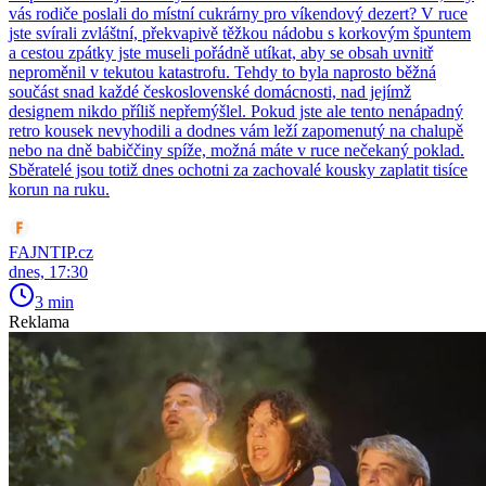
vás rodiče poslali do místní cukrárny pro víkendový dezert? V ruce
jste svírali zvláštní, překvapivě těžkou nádobu s korkovým špuntem
a cestou zpátky jste museli pořádně utíkat, aby se obsah uvnitř
neproměnil v tekutou katastrofu. Tehdy to byla naprosto běžná
součást snad každé československé domácnosti, nad jejímž
designem nikdo příliš nepřemýšlel. Pokud jste ale tento nenápadný
retro kousek nevyhodili a dodnes vám leží zapomenutý na chalupě
nebo na dně babiččiny spíže, možná máte v ruce nečekaný poklad.
Sběratelé jsou totiž dnes ochotni za zachovalé kousky zaplatit tisíce
korun na ruku.
FAJNTIP.cz
dnes, 17:30
3 min
Reklama