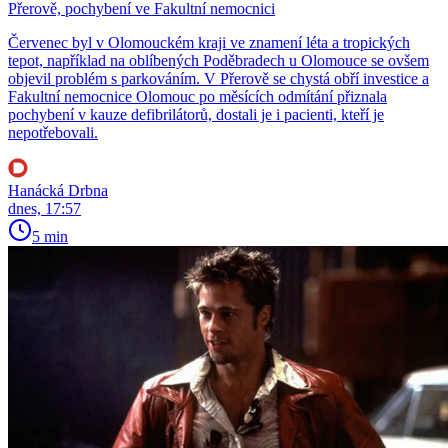
Přerově, pochybení ve Fakultní nemocnici
Červenec byl v Olomouckém kraji ve znamení léta a tropických
tepot, například na oblíbených Poděbradech u Olomouce se ovšem
objevil problém s parkováním. V Přerově se chystá obří investice a
Fakultní nemocnice Olomouc po měsících odmítání přiznala
pochybení v kauze defibrilátorů, dostali je i pacienti, kteří je
nepotřebovali.
Hanácká Drbna
dnes, 17:57
5 min