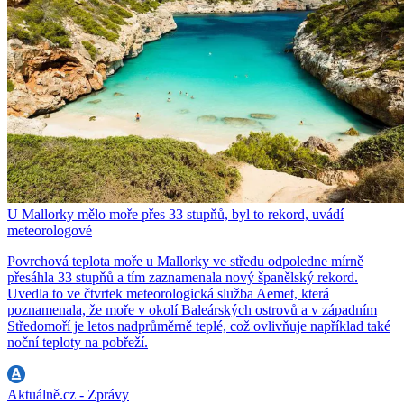
U Mallorky mělo moře přes 33 stupňů, byl to rekord, uvádí
meteorologové
Povrchová teplota moře u Mallorky ve středu odpoledne mírně
přesáhla 33 stupňů a tím zaznamenala nový španělský rekord.
Uvedla to ve čtvrtek meteorologická služba Aemet, která
poznamenala, že moře v okolí Baleárských ostrovů a v západním
Středomoří je letos nadprůměrně teplé, což ovlivňuje například také
noční teploty na pobřeží.
Aktuálně.cz - Zprávy