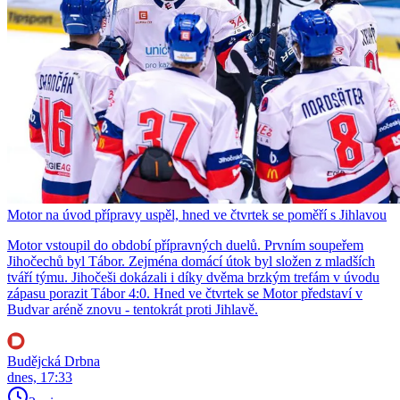
Motor na úvod přípravy uspěl, hned ve čtvrtek se poměří s Jihlavou
Motor vstoupil do období přípravných duelů. Prvním soupeřem
Jihočechů byl Tábor. Zejména domácí útok byl složen z mladších
tváří týmu. Jihočeši dokázali i díky dvěma brzkým trefám v úvodu
zápasu porazit Tábor 4:0. Hned ve čtvrtek se Motor představí v
Budvar aréně znovu - tentokrát proti Jihlavě.
Budějcká Drbna
dnes, 17:33