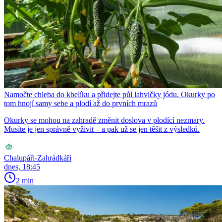
Namočte chleba do kbelíku a přidejte půl lahvičky jódu. Okurky po
tom hnojí samy sebe a plodí až do prvních mrazů
Okurky se mohou na zahradě změnit doslova v plodící nezmary.
Musíte je jen správně vyživit – a pak už se jen těšit z výsledků.
Chalupáři-Zahrádkáři
dnes, 18:45
2 min