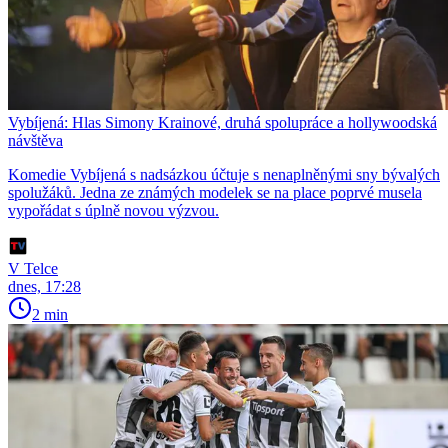
Vybíjená: Hlas Simony Krainové, druhá spolupráce a hollywoodská
návštěva
Komedie Vybíjená s nadsázkou účtuje s nenaplněnými sny bývalých
spolužáků. Jedna ze známých modelek se na place poprvé musela
vypořádat s úplně novou výzvou.
V Telce
dnes, 17:28
2 min