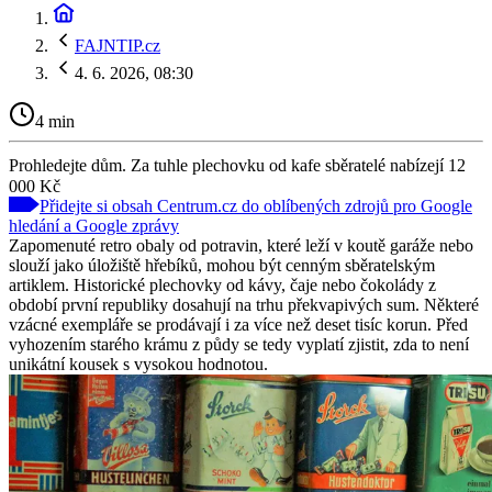
FAJNTIP.cz
4. 6. 2026, 08:30
4 min
Prohledejte dům. Za tuhle plechovku od kafe sběratelé nabízejí 12
000 Kč
Přidejte si obsah Centrum.cz do oblíbených zdrojů pro Google
hledání a Google zprávy
Zapomenuté retro obaly od potravin, které leží v koutě garáže nebo
slouží jako úložiště hřebíků, mohou být cenným sběratelským
artiklem. Historické plechovky od kávy, čaje nebo čokolády z
období první republiky dosahují na trhu překvapivých sum. Některé
vzácné exempláře se prodávají i za více než deset tisíc korun. Před
vyhozením starého krámu z půdy se tedy vyplatí zjistit, zda to není
unikátní kousek s vysokou hodnotou.