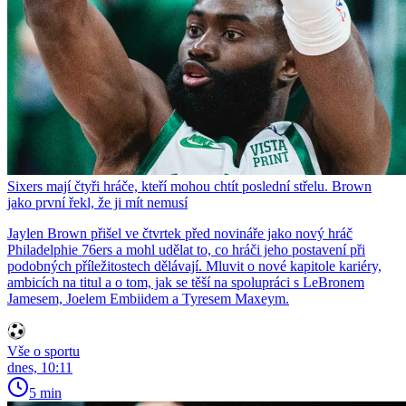
Sixers mají čtyři hráče, kteří mohou chtít poslední střelu. Brown
jako první řekl, že ji mít nemusí
Jaylen Brown přišel ve čtvrtek před novináře jako nový hráč
Philadelphie 76ers a mohl udělat to, co hráči jeho postavení při
podobných příležitostech dělávají. Mluvit o nové kapitole kariéry,
ambicích na titul a o tom, jak se těší na spolupráci s LeBronem
Jamesem, Joelem Embiidem a Tyresem Maxeym.
Vše o sportu
dnes, 10:11
5 min