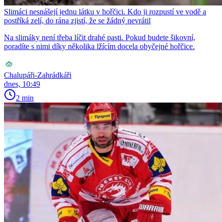
Slimáci nesnášejí jednu látku v hořčici. Kdo ji rozpustí ve vodě a
postříká zelí, do rána zjistí, že se žádný nevrátil
Na slimáky není třeba líčit drahé pasti. Pokud budete šikovní,
poradíte s nimi díky několika lžícím docela obyčejné hořčice.
Chalupáři-Zahrádkáři
dnes, 10:49
2 min