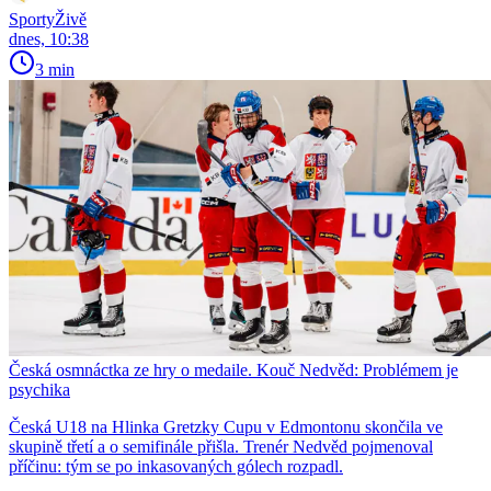
SportyŽivě
dnes, 10:38
3 min
Česká osmnáctka ze hry o medaile. Kouč Nedvěd: Problémem je
psychika
Česká U18 na Hlinka Gretzky Cupu v Edmontonu skončila ve
skupině třetí a o semifinále přišla. Trenér Nedvěd pojmenoval
příčinu: tým se po inkasovaných gólech rozpadl.