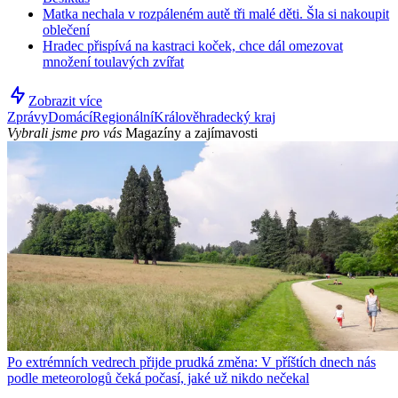
Matka nechala v rozpáleném autě tři malé děti. Šla si nakoupit
oblečení
Hradec přispívá na kastraci koček, chce dál omezovat
množení toulavých zvířat
Zobrazit více
Zprávy
Domácí
Regionální
Králověhradecký kraj
Vybrali jsme pro vás
Magazíny a zajímavosti
Po extrémních vedrech přijde prudká změna: V příštích dnech nás
podle meteorologů čeká počasí, jaké už nikdo nečekal