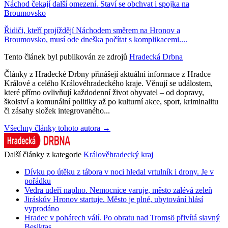
Náchod čekají další omezení. Staví se obchvat i spojka na
Broumovsko
Řidiči, kteří projíždějí Náchodem směrem na Hronov a
Broumovsko, musí ode dneška počítat s komplikacemi....
Tento článek byl publikován ze zdrojů
Hradecká Drbna
Články z Hradecké Drbny přinášejí aktuální informace z Hradce
Králové a celého Královéhradeckého kraje. Věnují se událostem,
které přímo ovlivňují každodenní život obyvatel – od dopravy,
školství a komunální politiky až po kulturní akce, sport, kriminalitu
či zásahy složek integrovaného...
Všechny články tohoto autora →
Další články z kategorie
Králověhradecký kraj
Dívku po útěku z tábora v noci hledal vrtulník i drony. Je v
pořádku
Vedra udeří naplno. Nemocnice varuje, město zalévá zeleň
Jiráskův Hronov startuje. Město je plné, ubytování hlásí
vyprodáno
Hradec v pohárech válí. Po obratu nad Tromsö přivítá slavný
Besiktas