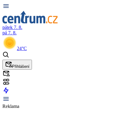
pátek 7. 8.
pá 7. 8.
24°C
Přihlášení
Reklama