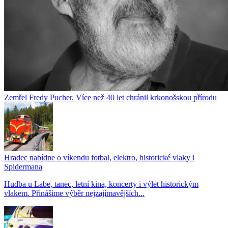
Zemřel Fredy Pucher. Více než 40 let chránil krkonošskou přírodu
Hradec nabídne o víkendu fotbal, elektro, historické vlaky i
Spidermana
Hudba u Labe, tanec, letní kina, koncerty i výlet historickým
vlakem. Přinášíme výběr nejzajímavějších...