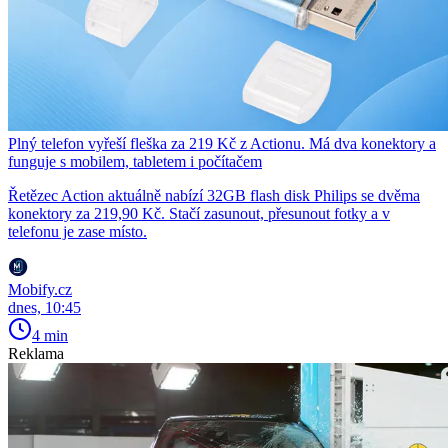
Plný telefon vyřeší fleška za 219 Kč z Actionu. Má dva konektory a
funguje s mobilem, tabletem i počítačem
Řetězec Action aktuálně nabízí 32GB flash disk Philips se dvěma
konektory za 219,90 Kč. Stačí zasunout, přesunout fotky a v
telefonu je zase místo.
Mobify.cz
dnes, 10:45
4 min
Reklama