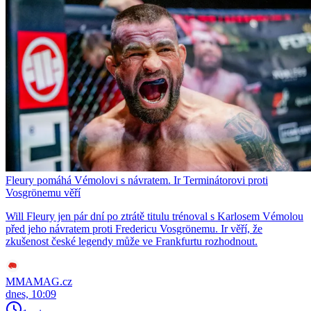
Fleury pomáhá Vémolovi s návratem. Ir Terminátorovi proti
Vosgrönemu věří
Will Fleury jen pár dní po ztrátě titulu trénoval s Karlosem Vémolou
před jeho návratem proti Fredericu Vosgrönemu. Ir věří, že
zkušenost české legendy může ve Frankfurtu rozhodnout.
MMAMAG.cz
dnes, 10:09