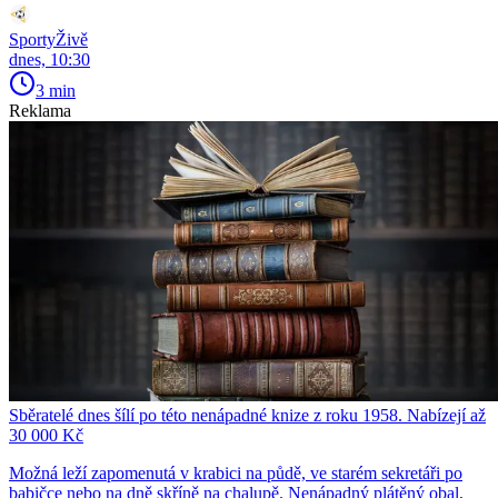
SportyŽivě
dnes, 10:30
3 min
Reklama
Sběratelé dnes šílí po této nenápadné knize z roku 1958. Nabízejí až
30 000 Kč
Možná leží zapomenutá v krabici na půdě, ve starém sekretáři po
babičce nebo na dně skříně na chalupě. Nenápadný plátěný obal,