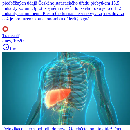
předběžných údajů Českého statistického úřadu přebytkem 15,5
miliardy korun. Oproti stejnému měsíci loňského roku je to o 11,5
miliardy korun méně. Přesto Česko nadále více vyváží, než dováží,
což je pro tuzemskou ekonomiku důležitý signál.
Trade-off
dnes, 10:20
1 min
Detoxikace jater z pohodlí domova. Odlehčete tomuto důležitému