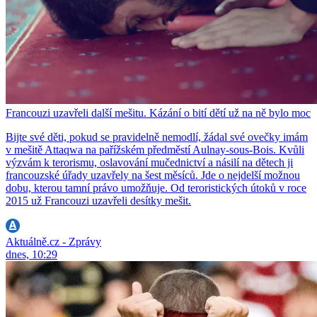
Francouzi uzavřeli další mešitu. Kázání o bití dětí už na ně bylo moc
Bijte své děti, pokud se pravidelně nemodlí, žádal své ovečky imám
v mešitě Attaqwa na pařížském předměstí Aulnay-sous-Bois. Kvůli
výzvám k terorismu, oslavování mučednictví a násilí na dětech ji
francouzské úřady uzavřely na šest měsíců. Jde o nejdelší možnou
dobu, kterou tamní právo umožňuje. Od teroristických útoků v roce
2015 už Francouzi uzavřeli desítky mešit.
Aktuálně.cz - Zprávy
dnes, 10:29