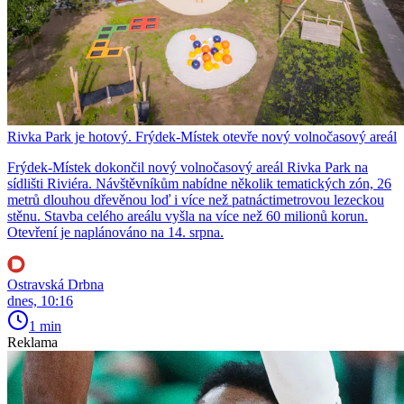
Rivka Park je hotový. Frýdek-Místek otevře nový volnočasový areál
Frýdek-Místek dokončil nový volnočasový areál Rivka Park na
sídlišti Riviéra. Návštěvníkům nabídne několik tematických zón, 26
metrů dlouhou dřevěnou loď i více než patnáctimetrovou lezeckou
stěnu. Stavba celého areálu vyšla na více než 60 milionů korun.
Otevření je naplánováno na 14. srpna.
Ostravská Drbna
dnes, 10:16
1 min
Reklama