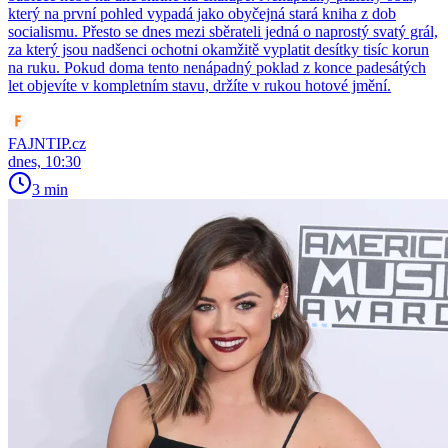
který na první pohled vypadá jako obyčejná stará kniha z dob
socialismu. Přesto se dnes mezi sběrateli jedná o naprostý svatý grál,
za který jsou nadšenci ochotni okamžitě vyplatit desítky tisíc korun
na ruku. Pokud doma tento nenápadný poklad z konce padesátých
let objevíte v kompletním stavu, držíte v rukou hotové jmění.
FAJNTIP.cz
dnes, 10:30
3 min