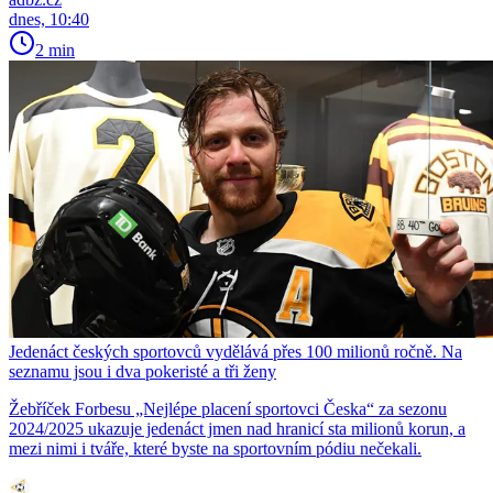
dnes, 10:40
2 min
Jedenáct českých sportovců vydělává přes 100 milionů ročně. Na
seznamu jsou i dva pokeristé a tři ženy
Žebříček Forbesu „Nejlépe placení sportovci Česka“ za sezonu
2024/2025 ukazuje jedenáct jmen nad hranicí sta milionů korun, a
mezi nimi i tváře, které byste na sportovním pódiu nečekali.