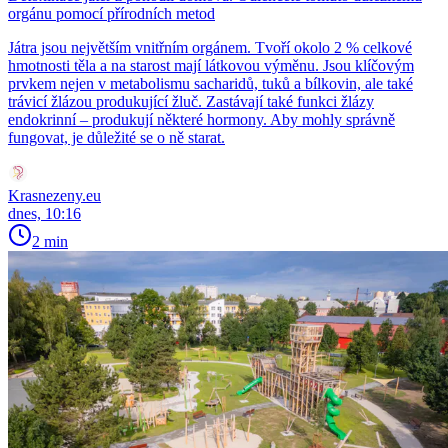
orgánu pomocí přírodních metod
Játra jsou největším vnitřním orgánem. Tvoří okolo 2 % celkové
hmotnosti těla a na starost mají látkovou výměnu. Jsou klíčovým
prvkem nejen v metabolismu sacharidů, tuků a bílkovin, ale také
trávicí žlázou produkující žluč. Zastávají také funkci žlázy
endokrinní – produkují některé hormony. Aby mohly správně
fungovat, je důležité se o ně starat.
Krasnezeny.eu
dnes, 10:16
2 min