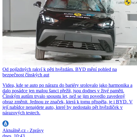
Od pojízdných rakví k pěti hvězdám. BYD mění pohled na
bezpečnost čínských aut
Videa, kde se auto po nárazu do bariéry srolovalo jako harmonika a
dalo posádce jen malou šanci přežít, jsou dodnes v živé paměti.
Čínským autům trvalo spoustu let, než se jim povedlo zavedený
obraz změnit. Jednou ze značek, která k tomu přispěla, je i BYD. V
její nabídce nenajdete auto, které by nedostalo pět hvězdiček v
nárazových testech.
Aktuálně.cz - Zprávy
dnes, 10:43