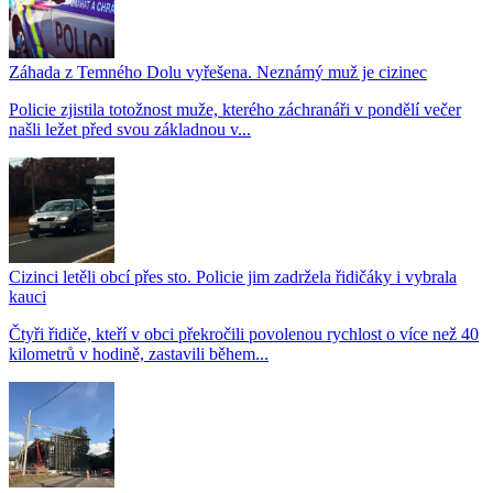
Záhada z Temného Dolu vyřešena. Neznámý muž je cizinec
Policie zjistila totožnost muže, kterého záchranáři v pondělí večer
našli ležet před svou základnou v...
Cizinci letěli obcí přes sto. Policie jim zadržela řidičáky i vybrala
kauci
Čtyři řidiče, kteří v obci překročili povolenou rychlost o více než 40
kilometrů v hodině, zastavili během...