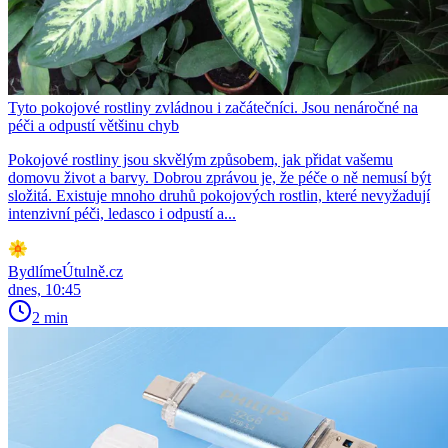
Tyto pokojové rostliny zvládnou i začátečníci. Jsou nenáročné na
péči a odpustí většinu chyb
Pokojové rostliny jsou skvělým způsobem, jak přidat vašemu
domovu život a barvy. Dobrou zprávou je, že péče o ně nemusí být
složitá. Existuje mnoho druhů pokojových rostlin, které nevyžadují
intenzivní péči, ledasco i odpustí a...
BydlímeÚtulně.cz
dnes, 10:45
2 min