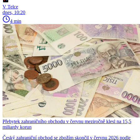
V Telce
dnes, 10:20
4 min
Přebytek zahraničního obchodu v červnu meziročně klesl na 15,5
miliardy korun
Český zahraniční obchod se zbožím skončil v červnu 2026 podle