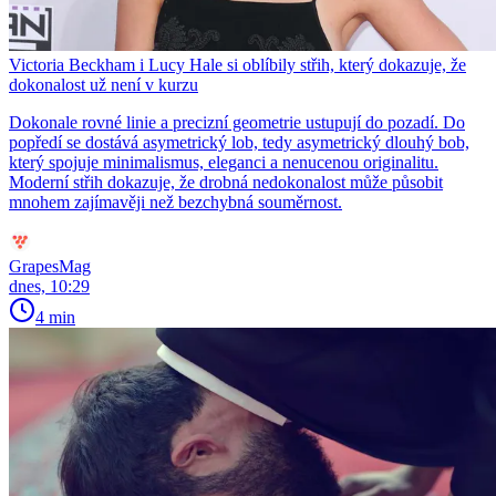
Victoria Beckham i Lucy Hale si oblíbily střih, který dokazuje, že
dokonalost už není v kurzu
Dokonale rovné linie a precizní geometrie ustupují do pozadí. Do
popředí se dostává asymetrický lob, tedy asymetrický dlouhý bob,
který spojuje minimalismus, eleganci a nenucenou originalitu.
Moderní střih dokazuje, že drobná nedokonalost může působit
mnohem zajímavěji než bezchybná souměrnost.
GrapesMag
dnes, 10:29
4 min