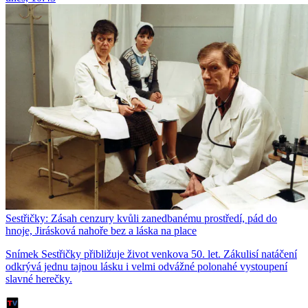
Sestřičky: Zásah cenzury kvůli zanedbanému prostředí, pád do
hnoje, Jirásková nahoře bez a láska na place
Snímek Sestřičky přibližuje život venkova 50. let. Zákulisí natáčení
odkrývá jednu tajnou lásku i velmi odvážné polonahé vystoupení
slavné herečky.