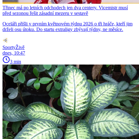
Třinec má po letních odchodech jen dva centery. Vicemistr musí
před sezonou řešit zásadní mezeru v sestavě
Oceláři přišli v prvním květnovém týdnu 2026 o tři hráče, kteří jim
drželi osu útoku. Do startu extraligy zbývají týdny, ne měsíce.
SportyŽivě
dnes, 10:47
3 min