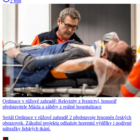
2 min
Ordinace v růžové zahradě: Rekvizity z řeznictví, honorář
představitele Mázla a záběry z reálné hospitalizace
Seriál Ordinace v růžové zahradě 2 představuje fenomén českých
obrazovek. Zákulisí projektu odhaluje horentní výdělky i podivné
náhražky lidských tkání.