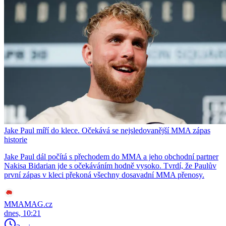
Jake Paul míří do klece. Očekává se nejsledovanější MMA zápas
historie
Jake Paul dál počítá s přechodem do MMA a jeho obchodní partner
Nakisa Bidarian jde s očekáváním hodně vysoko. Tvrdí, že Paulův
první zápas v kleci překoná všechny dosavadní MMA přenosy.
MMAMAG.cz
dnes, 10:21