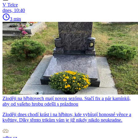
V Telce
dnes, 10:40
3 min
Zloději na hřbitovech mají novou sezónu. Stačí fix a pár kamínků,
aby od vašeho hrobu odešli s prázdnou
Zloději dnes chodí krást i na hřbitov, kde vybírají honosné věnce a
květiny. Díky těmto trikům vám je již nikdy nikdo neukradne.
adbz.cz