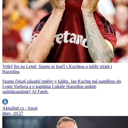
Velký řez na Letné. Sparta se loučí s Kuchtou a může ztratit i
Haraslína
Spartu čekají zásadní změny v kádru. Jan Kuchta má namířeno do
Legie Varšava a o kapitána Lukáše Haraslína usiluje
saúdskoarabský Al Fateh.
Aktuálně.cz - Sport
dnes, 10:27