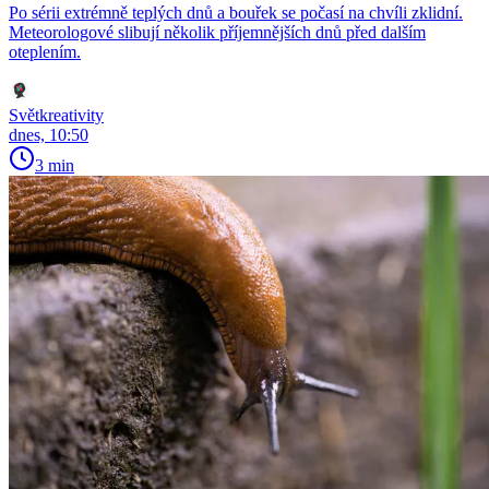
Po sérii extrémně teplých dnů a bouřek se počasí na chvíli zklidní.
Meteorologové slibují několik příjemnějších dnů před dalším
oteplením.
Světkreativity
dnes, 10:50
3 min