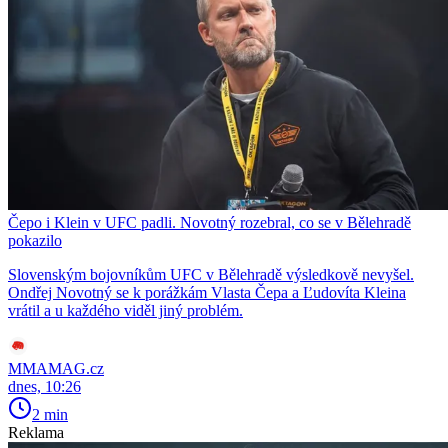
Čepo i Klein v UFC padli. Novotný rozebral, co se v Bělehradě
pokazilo
Slovenským bojovníkům UFC v Bělehradě výsledkově nevyšel.
Ondřej Novotný se k porážkám Vlasta Čepa a Ľudovíta Kleina
vrátil a u každého viděl jiný problém.
MMAMAG.cz
dnes, 10:26
2 min
Reklama