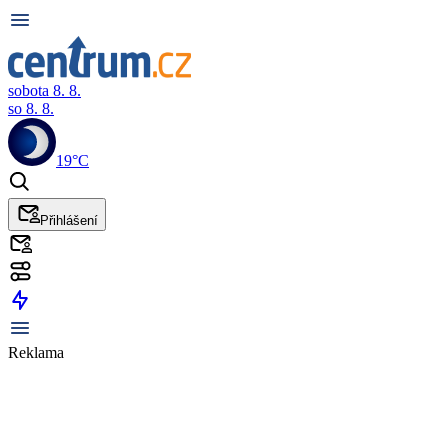
sobota 8. 8.
so 8. 8.
19°C
Přihlášení
Reklama