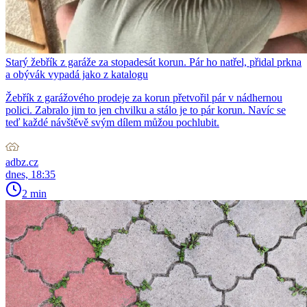
Starý žebřík z garáže za stopadesát korun. Pár ho natřel, přidal prkna
a obývák vypadá jako z katalogu
Žebřík z garážového prodeje za korun přetvořil pár v nádhernou
polici. Zabralo jim to jen chvilku a stálo je to pár korun. Navíc se
teď každé návštěvě svým dílem můžou pochlubit.
adbz.cz
dnes, 18:35
2 min