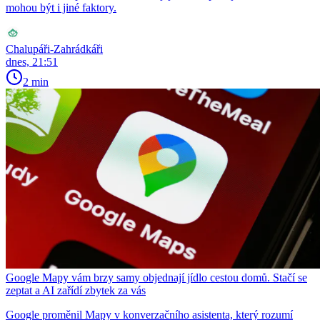
mohou být i jiné faktory.
Chalupáři-Zahrádkáři
dnes, 21:51
2 min
Google Mapy vám brzy samy objednají jídlo cestou domů. Stačí se
zeptat a AI zařídí zbytek za vás
Google proměnil Mapy v konverzačního asistenta, který rozumí