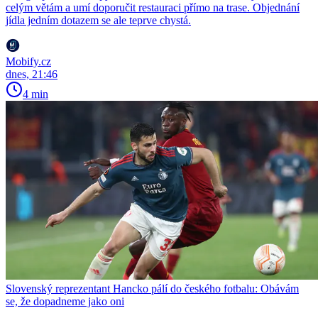
celým větám a umí doporučit restauraci přímo na trase. Objednání
jídla jedním dotazem se ale teprve chystá.
Mobify.cz
dnes, 21:46
4 min
Slovenský reprezentant Hancko pálí do českého fotbalu: Obávám
se, že dopadneme jako oni