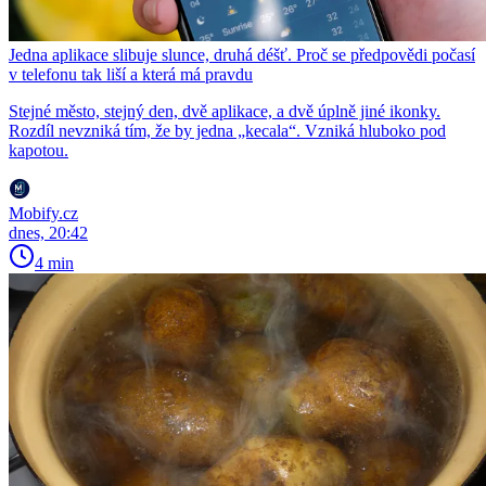
Jedna aplikace slibuje slunce, druhá déšť. Proč se předpovědi počasí
v telefonu tak liší a která má pravdu
Stejné město, stejný den, dvě aplikace, a dvě úplně jiné ikonky.
Rozdíl nevzniká tím, že by jedna „kecala“. Vzniká hluboko pod
kapotou.
Mobify.cz
dnes, 20:42
4 min