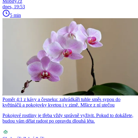
Mobify.cz
dnes, 19:53
5 min
Poměr 4:1 z kávy a česneku: zahrádkáři tuhle směs sypou do
květináčů a pokojovky kvetou i v zimě. Mšice z ní utečou
Pokojové rostliny je třeba vždy správně vyživit. Pokud to dokážete,
budou vám dělat radost po opravdu dlouhá léta.