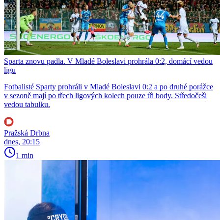
Sparta znovu padla. V Mladé Boleslavi prohrála 0:2, domácí vedou
ligu
Fotbalisté Sparty prohráli v Mladé Boleslavi 0:2 a po druhé porážce
v sezoně mají po třech ligových kolech pouze tři body. Středočeši
vedou tabulku.
Pražská Drbna
dnes, 20:15
1 min