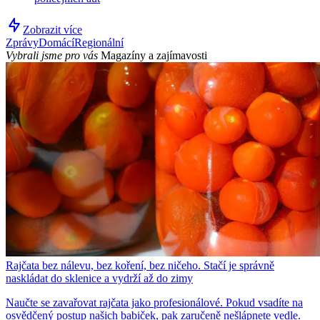
Zobrazit více
Zprávy
Domácí
Regionální
Vybrali jsme pro vás
Magazíny a zajímavosti
Rajčata bez nálevu, bez koření, bez ničeho. Stačí je správně
naskládat do sklenice a vydrží až do zimy
Naučte se zavařovat rajčata jako profesionálové. Pokud vsadíte na
osvědčený postup našich babiček, pak zaručeně nešlápnete vedle.