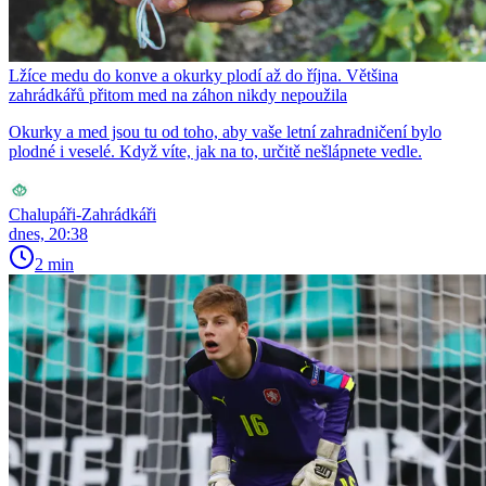
Lžíce medu do konve a okurky plodí až do října. Většina
zahrádkářů přitom med na záhon nikdy nepoužila
Okurky a med jsou tu od toho, aby vaše letní zahradničení bylo
plodné i veselé. Když víte, jak na to, určitě nešlápnete vedle.
Chalupáři-Zahrádkáři
dnes, 20:38
2 min