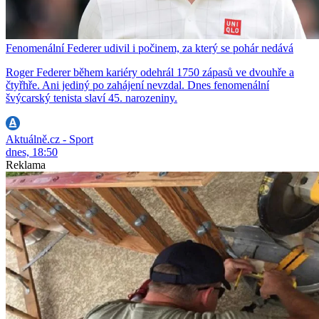
Fenomenální Federer udivil i počinem, za který se pohár nedává
Roger Federer během kariéry odehrál 1750 zápasů ve dvouhře a
čtyřhře. Ani jediný po zahájení nevzdal. Dnes fenomenální
švýcarský tenista slaví 45. narozeniny.
Aktuálně.cz - Sport
dnes, 18:50
Reklama