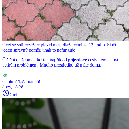
Ocet se solí rozežere plevel mezi dlaždicemi za 12 hodin. Stačí
jeden správný poměr, jinak to nefunguje
Čištění dlažebních kostek například příjezdové cesty nemusí být
velkým problémem. Mnoho prostředků už máte doma.
Chalupáři-Zahrádkáři
dnes, 18:28
2 min