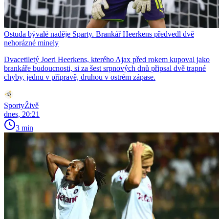
Ostuda bývalé naděje Sparty. Brankář Heerkens předvedl dvě
nehorázné minely
Dvacetiletý Joeri Heerkens, kterého Ajax před rokem kupoval jako
brankáře budoucnosti, si za šest srpnových dnů připsal dvě trapné
chyby, jednu v přípravě, druhou v ostrém zápase.
SportyŽivě
dnes, 20:21
3 min