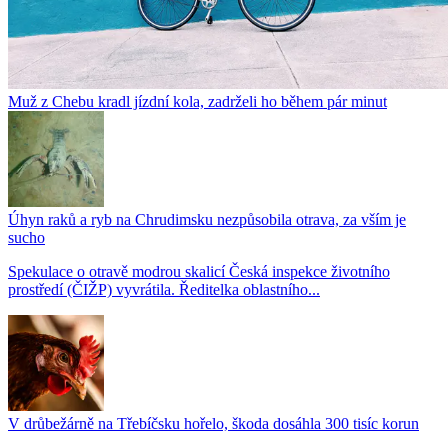
Muž z Chebu kradl jízdní kola, zadrželi ho během pár minut
Úhyn raků a ryb na Chrudimsku nezpůsobila otrava, za vším je
sucho
Spekulace o otravě modrou skalicí Česká inspekce životního
prostředí (ČIŽP) vyvrátila. Ředitelka oblastního...
V drůbežárně na Třebíčsku hořelo, škoda dosáhla 300 tisíc korun