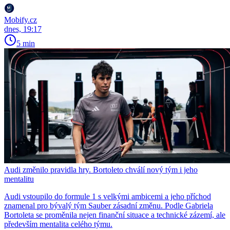
Mobify.cz
dnes, 19:17
5 min
Audi změnilo pravidla hry. Bortoleto chválí nový tým i jeho
mentalitu
Audi vstoupilo do formule 1 s velkými ambicemi a jeho příchod
znamenal pro bývalý tým Sauber zásadní změnu. Podle Gabriela
Bortoleta se proměnila nejen finanční situace a technické zázemí, ale
především mentalita celého týmu.