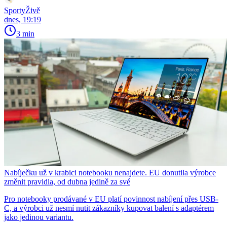
SportyŽivě
dnes, 19:19
3 min
Nabíječku už v krabici notebooku nenajdete. EU donutila výrobce
změnit pravidla, od dubna jedině za své
Pro notebooky prodávané v EU platí povinnost nabíjení přes USB-
C, a výrobci už nesmí nutit zákazníky kupovat balení s adaptérem
jako jedinou variantu.