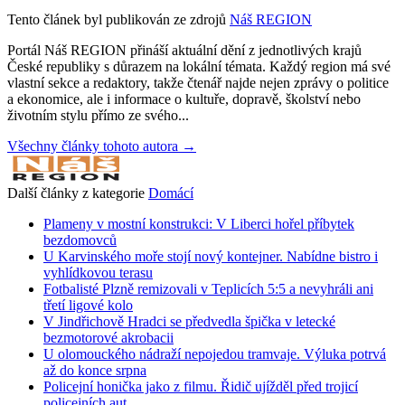
Tento článek byl publikován ze zdrojů
Náš REGION
Portál Náš REGION přináší aktuální dění z jednotlivých krajů
České republiky s důrazem na lokální témata. Každý region má své
vlastní sekce a redaktory, takže čtenář najde nejen zprávy o politice
a ekonomice, ale i informace o kultuře, dopravě, školství nebo
životním stylu přímo ze svého...
Všechny články tohoto autora →
Další články z kategorie
Domácí
Plameny v mostní konstrukci: V Liberci hořel příbytek
bezdomovců
U Karvinského moře stojí nový kontejner. Nabídne bistro i
vyhlídkovou terasu
Fotbalisté Plzně remizovali v Teplicích 5:5 a nevyhráli ani
třetí ligové kolo
V Jindřichově Hradci se předvedla špička v letecké
bezmotorové akrobacii
U olomouckého nádraží nepojedou tramvaje. Výluka potrvá
až do konce srpna
Policejní honička jako z filmu. Řidič ujížděl před trojicí
policejních aut