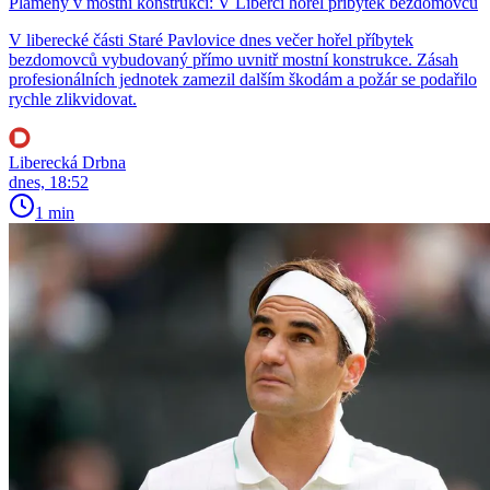
Plameny v mostní konstrukci: V Liberci hořel příbytek bezdomovců
V liberecké části Staré Pavlovice dnes večer hořel příbytek
bezdomovců vybudovaný přímo uvnitř mostní konstrukce. Zásah
profesionálních jednotek zamezil dalším škodám a požár se podařilo
rychle zlikvidovat.
Liberecká Drbna
dnes, 18:52
1 min