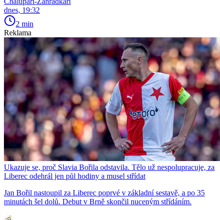
Chalupáři-Zahrádkáři
dnes, 19:32
2 min
Reklama
Ukazuje se, proč Slavia Bořila odstavila. Tělo už nespolupracuje, za
Liberec odehrál jen půl hodiny a musel střídat
Jan Bořil nastoupil za Liberec poprvé v základní sestavě, a po 35
minutách šel dolů. Debut v Brně skončil nuceným střídáním.