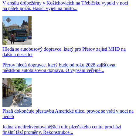
V areálu drůbežárny v Kožichovicích na Třebíčsku vypukl v noci
na pátek požár. Hasiči vyjeli na místo...
Hledá se autobusový dopravce, který pro Přerov zajistí MHD na
dalších deset let
Přerov hledá dopravce, který bude od roku 2028 zajišťovat
městskou autobusovou dopravu. O vypsání veřejné...
Plzeň dokončuje přestavbu Americké ulice, provoz se vrátí v noci na
neděli
Jedna z nejfrekventovanějších ulic plzeňského centra prochází
finální fází proměny. Rekonstrukce...