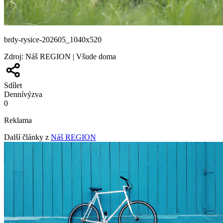
brdy-rysice-202605_1040x520
Zdroj
:
Náš REGION | Všude doma
Sdílet
Denní
výzva
0
Reklama
Další články z
Náš REGION