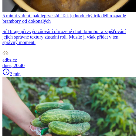
5 minut vaření, pak teprve sůl. Tak jednoduchý trik dělí rozpadlé
brambory od dokonalých
Sůl hraje při zvýrazňování přirozené chuti brambor a zajišťování
jejich správné textury zásadní roli. Musíte ji však přidat v ten
správný moment.
adbz.cz
dnes, 20:40
2 min