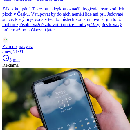
Zákaz koupání. Takovou nálepkou označili hygienici osm vodních
ploch v Česku. Vstupovat by do nich neměli lidé ani psi. Jedovaté
sinice, kterými je voda v těchto místech kontaminovaná, jim totiž
mohou způsobit vážné zdravotní potíže – od vyrážky přes krvavý
průjem až po poškození jater.
Zvirecizpravy.cz
dnes, 21:31
3 min
Reklama