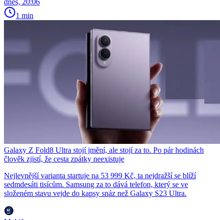
dnes, 20:06
1 min
Galaxy Z Fold8 Ultra stojí jmění, ale stojí za to. Po pár hodinách
člověk zjistí, že cesta zpátky neexistuje
Nejlevnější varianta startuje na 53 999 Kč, ta nejdražší se blíží
sedmdesáti tisícům. Samsung za to dává telefon, který se ve
složeném stavu vejde do kapsy snáz než Galaxy S23 Ultra.