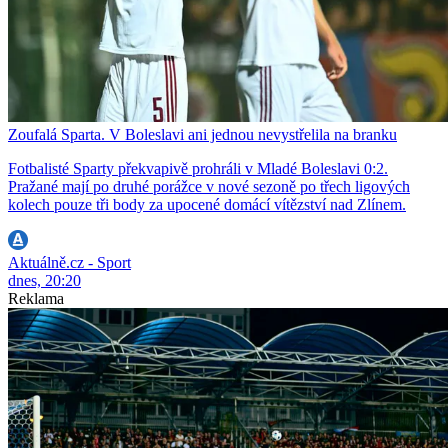
Zoufalá Sparta. V Boleslavi ani jednou nevystřelila na branku
Fotbalisté Sparty překvapivě prohráli v Mladé Boleslavi 0:2.
Pražané mají po druhé porážce v nové sezoně po třech ligových
kolech pouze tři body za upocené domácí vítězství nad Zlínem.
Aktuálně.cz - Sport
dnes, 20:20
Reklama