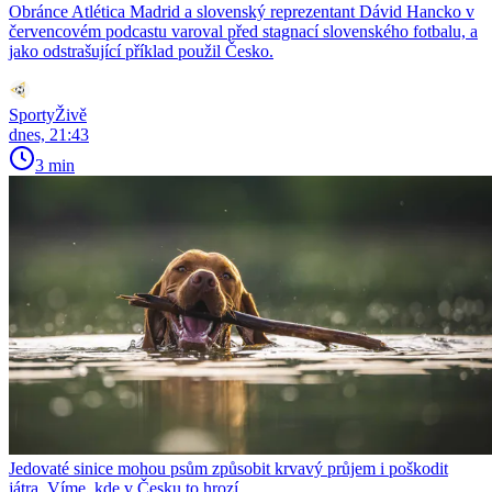
Obránce Atlética Madrid a slovenský reprezentant Dávid Hancko v
červencovém podcastu varoval před stagnací slovenského fotbalu, a
jako odstrašující příklad použil Česko.
SportyŽivě
dnes, 21:43
3 min
Jedovaté sinice mohou psům způsobit krvavý průjem i poškodit
játra. Víme, kde v Česku to hrozí