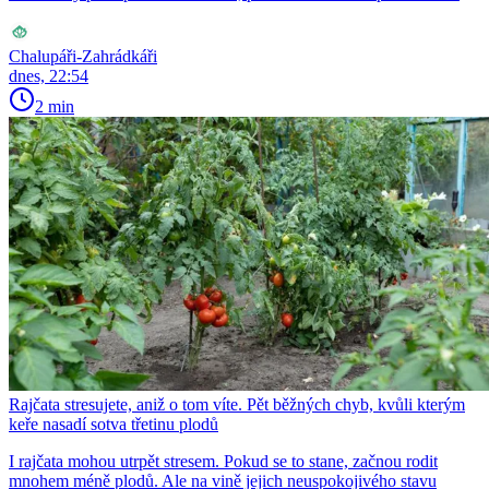
Chalupáři-Zahrádkáři
dnes, 22:54
2 min
Rajčata stresujete, aniž o tom víte. Pět běžných chyb, kvůli kterým
keře nasadí sotva třetinu plodů
I rajčata mohou utrpět stresem. Pokud se to stane, začnou rodit
mnohem méně plodů. Ale na vině jejich neuspokojivého stavu