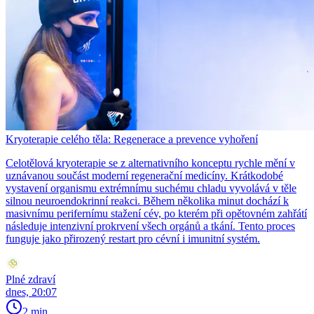
Kryoterapie celého těla: Regenerace a prevence vyhoření
Celotělová kryoterapie se z alternativního konceptu rychle mění v
uznávanou součást moderní regenerační medicíny. Krátkodobé
vystavení organismu extrémnímu suchému chladu vyvolává v těle
silnou neuroendokrinní reakci. Během několika minut dochází k
masivnímu perifernímu stažení cév, po kterém při opětovném zahřátí
následuje intenzivní prokrvení všech orgánů a tkání. Tento proces
funguje jako přirozený restart pro cévní i imunitní systém.
Plné zdraví
dnes, 20:07
2 min