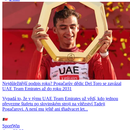
Nejdůležitější podpis roku? Pogačarův dědic Del Toro se zavázal
UAE Team Emirates až do roku 2031
Vypadá to, že v týmu UAE Team Emirates už vědí, kdo jednou
převezme štafetu po slovinském stroji na vítězství Tadeji
Pogačarovi. A není mu ještě ani třiadvacet let...
SportWin