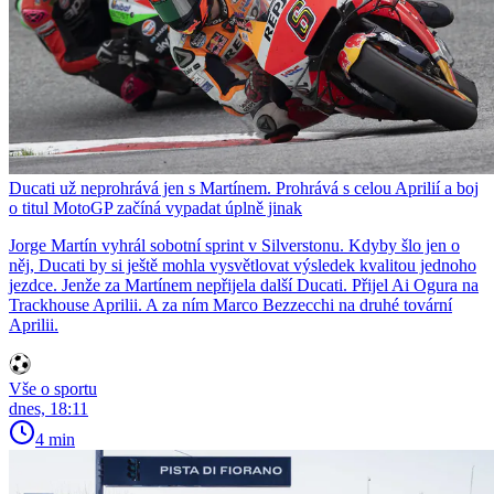
Ducati už neprohrává jen s Martínem. Prohrává s celou Aprilií a boj
o titul MotoGP začíná vypadat úplně jinak
Jorge Martín vyhrál sobotní sprint v Silverstonu. Kdyby šlo jen o
něj, Ducati by si ještě mohla vysvětlovat výsledek kvalitou jednoho
jezdce. Jenže za Martínem nepřijela další Ducati. Přijel Ai Ogura na
Trackhouse Aprilii. A za ním Marco Bezzecchi na druhé tovární
Aprilii.
Vše o sportu
dnes, 18:11
4 min