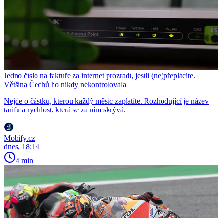
Jedno číslo na faktuře za internet prozradí, jestli (ne)přeplácíte.
Většina Čechů ho nikdy nekontrolovala
Nejde o částku, kterou každý měsíc zaplatíte. Rozhodující je název
tarifu a rychlost, která se za ním skrývá.
Mobify.cz
dnes, 18:14
4 min