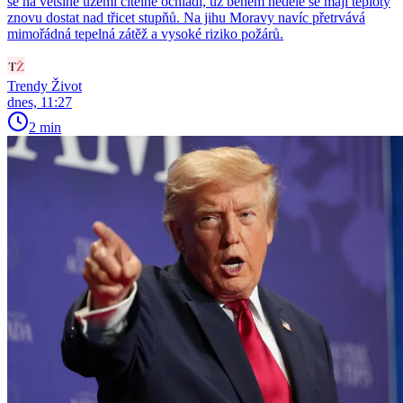
se na většině území citelně ochladí, už během neděle se mají teploty
znovu dostat nad třicet stupňů. Na jihu Moravy navíc přetrvává
mimořádná tepelná zátěž a vysoké riziko požárů.
Trendy Život
dnes, 11:27
2 min