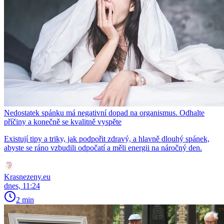
Nedostatek spánku má negativní dopad na organismus. Odhalte
příčiny a konečně se kvalitně vyspěte
Existují tipy a triky, jak podpořit zdravý, a hlavně dlouhý spánek,
abyste se ráno vzbudili odpočatí a měli energii na náročný den.
Krasnezeny.eu
dnes, 11:24
2 min