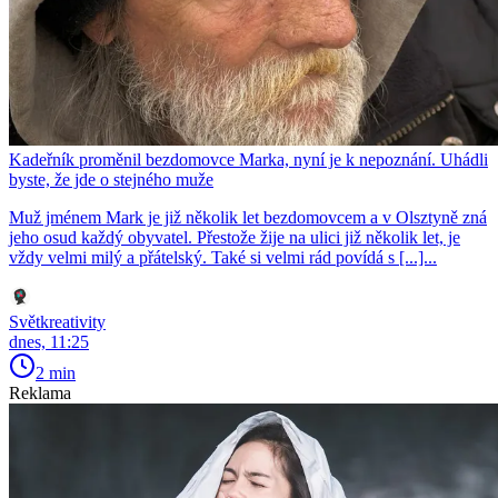
Kadeřník proměnil bezdomovce Marka, nyní je k nepoznání. Uhádli
byste, že jde o stejného muže
Muž jménem Mark je již několik let bezdomovcem a v Olsztyně zná
jeho osud každý obyvatel. Přestože žije na ulici již několik let, je
vždy velmi milý a přátelský. Také si velmi rád povídá s [...]...
Světkreativity
dnes, 11:25
2 min
Reklama