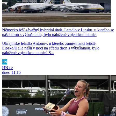
Německo řeší závažný hybridní útok. Letadlo v Lipsku, u kterého se
našel dron s výbušninou, bylo naložené vojenskou municí
Ukrajinské letadlo Antonov, u kterého zaměstnanci letiště
Lipsko/Halle našli v noci na středu dron s výbušninou, bylo
naložené vojenskou municí. S...
HN.cz
dnes, 11:15