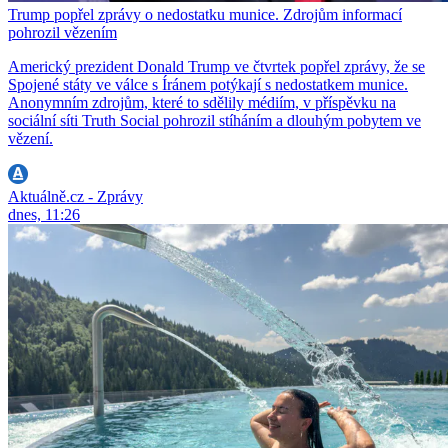
Trump popřel zprávy o nedostatku munice. Zdrojům informací
pohrozil vězením
Americký prezident Donald Trump ve čtvrtek popřel zprávy, že se
Spojené státy ve válce s Íránem potýkají s nedostatkem munice.
Anonymním zdrojům, které to sdělily médiím, v příspěvku na
sociální síti Truth Social pohrozil stíháním a dlouhým pobytem ve
vězení.
Aktuálně.cz - Zprávy
dnes, 11:26