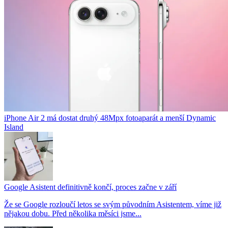
iPhone Air 2 má dostat druhý 48Mpx fotoaparát a menší Dynamic
Island
Google Asistent definitivně končí, proces začne v září
Že se Google rozloučí letos se svým původním Asistentem, víme již
nějakou dobu. Před několika měsíci jsme...