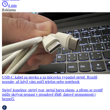
4 min
Reklama
USB-C kabel za stovku a za tisícovku vypadají stejně. Rozdíl
poznáte, až když vám zničí telefon nebo notebook
Stejný konektor, stejný tvar, stejná barva plastu, a přesto se uvnitř
může skrývat propast v proudové třídě, datové propustnosti i
bezpečí.