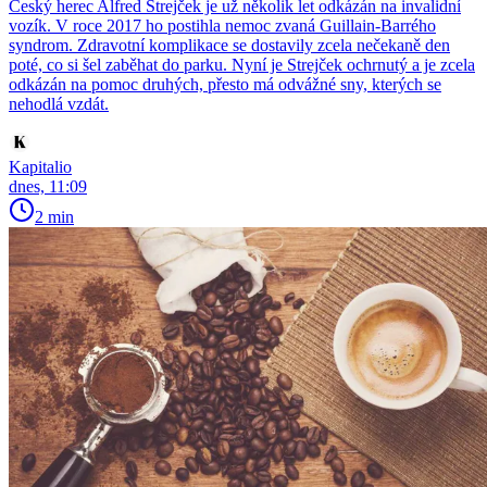
Český herec Alfred Strejček je už několik let odkázán na invalidní
vozík. V roce 2017 ho postihla nemoc zvaná Guillain-Barrého
syndrom. Zdravotní komplikace se dostavily zcela nečekaně den
poté, co si šel zaběhat do parku. Nyní je Strejček ochrnutý a je zcela
odkázán na pomoc druhých, přesto má odvážné sny, kterých se
nehodlá vzdát.
Kapitalio
dnes, 11:09
2 min