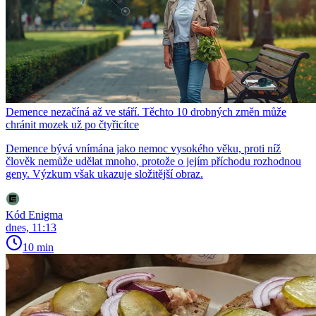
Demence nezačíná až ve stáří. Těchto 10 drobných změn může
chránit mozek už po čtyřicítce
Demence bývá vnímána jako nemoc vysokého věku, proti níž
člověk nemůže udělat mnoho, protože o jejím příchodu rozhodnou
geny. Výzkum však ukazuje složitější obraz.
Kód Enigma
dnes, 11:13
10 min