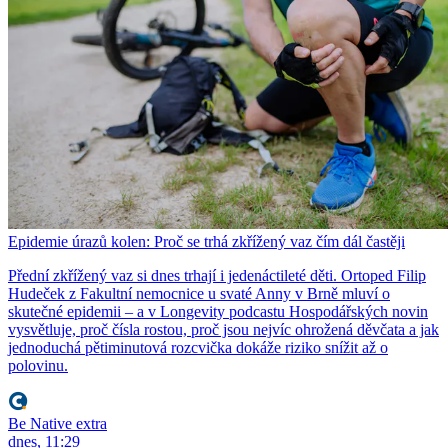
Epidemie úrazů kolen: Proč se trhá zkřížený vaz čím dál častěji
Přední zkřížený vaz si dnes trhají i jedenáctileté děti. Ortoped Filip
Hudeček z Fakultní nemocnice u svaté Anny v Brně mluví o
skutečné epidemii – a v Longevity podcastu Hospodářských novin
vysvětluje, proč čísla rostou, proč jsou nejvíc ohrožená děvčata a jak
jednoduchá pětiminutová rozcvička dokáže riziko snížit až o
polovinu.
Be Native extra
dnes, 11:29