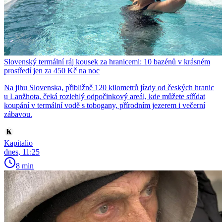
Slovenský termální ráj kousek za hranicemi: 10 bazénů v krásném
prostředí jen za 450 Kč na noc
Na jihu Slovenska, přibližně 120 kilometrů jízdy od českých hranic
u Lanžhota, čeká rozlehlý odpočinkový areál, kde můžete střídat
koupání v termální vodě s tobogany, přírodním jezerem i večerní
zábavou.
Kapitalio
dnes, 11:25
8 min