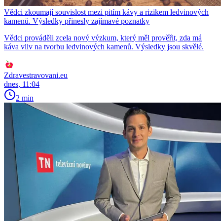
Vědci zkoumají souvislost mezi pitím kávy a rizikem ledvinových
kamenů. Výsledky přinesly zajímavé poznatky
Vědci prováděli zcela nový výzkum, který měl prověřit, zda má
káva vliv na tvorbu ledvinových kamenů. Výsledky jsou skvělé.
Zdravestravovani.eu
dnes, 11:04
2 min