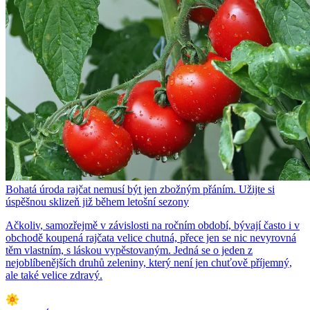
Bohatá úroda rajčat nemusí být jen zbožným přáním. Užijte si
úspěšnou sklizeň již během letošní sezony
Ačkoliv, samozřejmě v závislosti na ročním období, bývají často i v
obchodě koupená rajčata velice chutná, přece jen se nic nevyrovná
těm vlastním, s láskou vypěstovaným. Jedná se o jeden z
nejoblíbenějších druhů zeleniny, který není jen chuťově příjemný,
ale také velice zdravý.