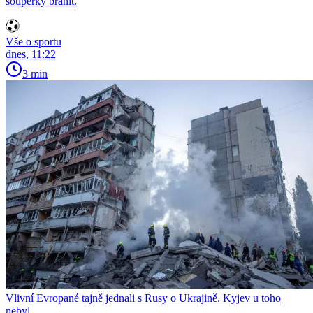
soupeřky bránit.
Vše o sportu
dnes, 11:22
3 min
Vlivní Evropané tajně jednali s Rusy o Ukrajině. Kyjev u toho
nebyl