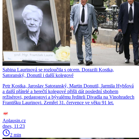
Sabina Laurinová se rozloučila s otcem. Dorazili Kostka,
Satoranský, Donutil i další kolegové
Petr Kostka, Jaroslav Satoranský, Martin Donutil, Jarmila Hybšová
a další přátelé a herečtí kolegové přišli dát poslední sbohem
režisérovi, pedagogovi a bývalému řediteli Divadla na Vinohradech
Františku Laurinovi. Zemřel 31. července ve věku 91 let.
Aplausin.cz
dnes, 11:23
2 min