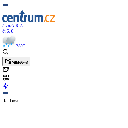
čtvrtek 6. 8.
čt 6. 8.
28°C
Přihlášení
Reklama