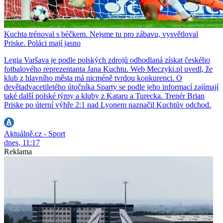
Kuchta trénoval s béčkem. Nejsme tu pro zábavu, vysvětloval
Priske. Poláci mají jasno
Legia Varšava je podle polských zdrojů odhodlaná získat českého
fotbalového reprezentanta Jana Kuchtu. Web Meczyki.pl uvedl, že
klub z hlavního města má nicméně tvrdou konkurenci. O
devětadvacetiletého útočníka Sparty se podle jeho informací zajímají
také další polské týmy a kluby z Kataru a Turecka. Trenér Brian
Priske po úterní výhře 2:1 nad Lyonem naznačil Kuchtův odchod.
Aktuálně.cz - Sport
dnes, 11:17
Reklama