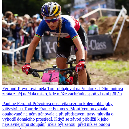
Ferrand-Prévotová měla Tour obhajovat na Ventoux. Pětiminutová
ztráta z něj udělala místo, kde může zachránit aspoň vlastní příběh
Pauline Ferrand-Prévotová postavila sezonu kolem obhajoby
vítězství na Tour de France Femmes. Mont Ventoux znala,
opakovaně na něm trénovala a při představení trasy mluvila o
výhodě domácího prostředí. Když se závod přiblížil k jeho
nejslavnějšímu stoupání, měla být ženou, před níž se budou