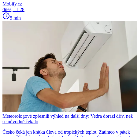
Mobify.cz
dnes, 11:28
5 min
Meteorologové zpřesnili výhled na další dny: Vedra dorazí dřív, než
se původně čekalo
Česko čeká jen krátká úleva od tropických teplot. Zatímco v pátek