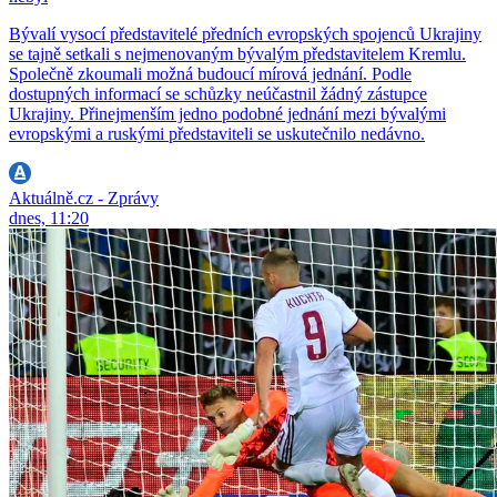
Bývalí vysocí představitelé předních evropských spojenců Ukrajiny
se tajně setkali s nejmenovaným bývalým představitelem Kremlu.
Společně zkoumali možná budoucí mírová jednání. Podle
dostupných informací se schůzky neúčastnil žádný zástupce
Ukrajiny. Přinejmenším jedno podobné jednání mezi bývalými
evropskými a ruskými představiteli se uskutečnilo nedávno.
Aktuálně.cz - Zprávy
dnes, 11:20