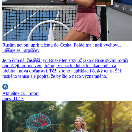
Rusům nevoní úprk talentů do Česka. Pořád mají naši výchovu,
utěšuje se Tarpiščev
Je to čím dál častější jev. Ruské tenistky už jako děti se svými rodiči
opouštějí rodnou zem, trénují v cizích klubech i akademiích a
přebírají nová občanství. Těží z toho například i český tenis. Šéf
ruského tenisu ale popírá, že by šlo o něco významného.
Aktuálně.cz - Sport
dnes, 11:13