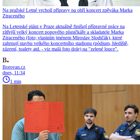
Na pražské Letné vrcholí přípravy na obří koncert zpěváka Marka
Ztraceného
Na Letenské pláni v Praze aktuálně finišují přípravné práce na
zítřejší velký koncert popového písničkáře a skladatele Marka
Ztraceného (foto; vlastním jménem Miroslav Slodičák), které
zahrnují stavbu velkého koncertního stadionu (pódium, hlediště,
zázemí, toalety atd. - viz malá foto dole) na "zelené louce".
Borovan.cz
dnes, 11:34
1 min