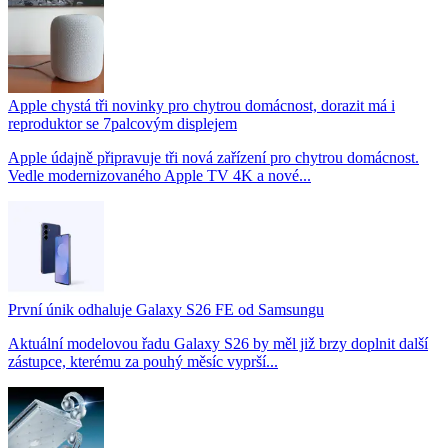
Apple chystá tři novinky pro chytrou domácnost, dorazit má i
reproduktor se 7palcovým displejem
Apple údajně připravuje tři nová zařízení pro chytrou domácnost.
Vedle modernizovaného Apple TV 4K a nové...
První únik odhaluje Galaxy S26 FE od Samsungu
Aktuální modelovou řadu Galaxy S26 by měl již brzy doplnit další
zástupce, kterému za pouhý měsíc vyprší...