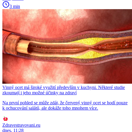
3 min
Vinný ocet má široké využití především v kuchyni. Některé studie
zkoumají i jeho možné účinky na zdraví
Na první pohled se může zdát, že červený vinný ocet se hodí pouze
k ochucování salátů, ale dokáže toho mnohem více.
Zdravestravovani.eu
dnes, 11:28