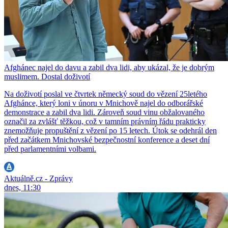
Afghánec najel do davu a zabil dva lidi, aby ukázal, že je dobrým
muslimem. Dostal doživotí
Na doživotí poslal ve čtvrtek německý soud do vězení 25letého
Afghánce, který loni v únoru v Mnichově najel do odborářské
demonstrace a zabil dva lidi. Zároveň soud vinu obžalovaného
označil za zvlášť těžkou, což v tamním právním řádu prakticky
znemožňuje propuštění z vězení po 15 letech. Útok se odehrál den
před začátkem Mnichovské bezpečnostní konference a deset dní
před parlamentními volbami.
Aktuálně.cz - Zprávy
dnes, 11:30