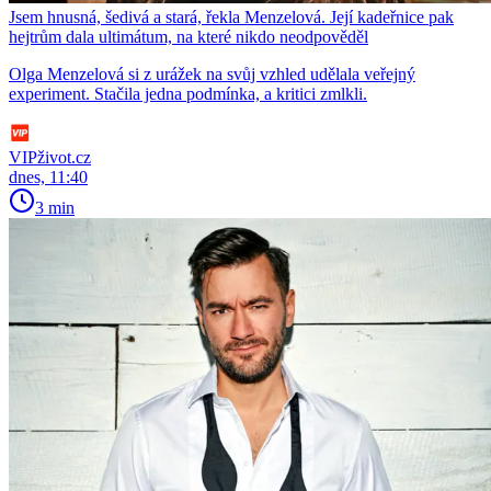
Jsem hnusná, šedivá a stará, řekla Menzelová. Její kadeřnice pak
hejtrům dala ultimátum, na které nikdo neodpověděl
Olga Menzelová si z urážek na svůj vzhled udělala veřejný
experiment. Stačila jedna podmínka, a kritici zmlkli.
VIPživot.cz
dnes, 11:40
3 min