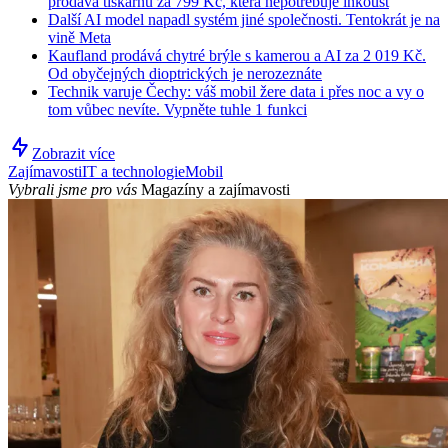
prodává tiskárnu za 799 Kč, která nepotřebuje inkoust
Další AI model napadl systém jiné společnosti. Tentokrát je na
vině Meta
Kaufland prodává chytré brýle s kamerou a AI za 2 019 Kč.
Od obyčejných dioptrických je nerozeznáte
Technik varuje Čechy: váš mobil žere data i přes noc a vy o
tom vůbec nevíte. Vypněte tuhle 1 funkci
Zobrazit více
Zajímavosti
IT a technologie
Mobil
Vybrali jsme pro vás
Magazíny a zajímavosti