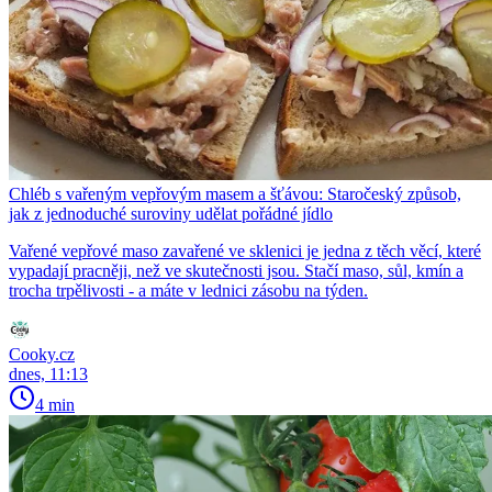
Chléb s vařeným vepřovým masem a šťávou: Staročeský způsob,
jak z jednoduché suroviny udělat pořádné jídlo
Vařené vepřové maso zavařené ve sklenici je jedna z těch věcí, které
vypadají pracněji, než ve skutečnosti jsou. Stačí maso, sůl, kmín a
trocha trpělivosti - a máte v lednici zásobu na týden.
Cooky.cz
dnes, 11:13
4 min