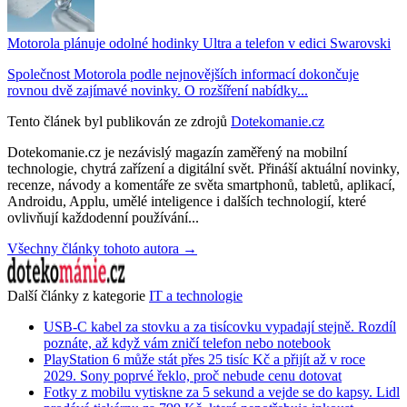
Motorola plánuje odolné hodinky Ultra a telefon v edici Swarovski
Společnost Motorola podle nejnovějších informací dokončuje
rovnou dvě zajímavé novinky. O rozšíření nabídky...
Tento článek byl publikován ze zdrojů
Dotekomanie.cz
Dotekomanie.cz je nezávislý magazín zaměřený na mobilní
technologie, chytrá zařízení a digitální svět. Přináší aktuální novinky,
recenze, návody a komentáře ze světa smartphonů, tabletů, aplikací,
Androidu, Applu, umělé inteligence i dalších technologií, které
ovlivňují každodenní používání...
Všechny články tohoto autora →
Další články z kategorie
IT a technologie
USB-C kabel za stovku a za tisícovku vypadají stejně. Rozdíl
poznáte, až když vám zničí telefon nebo notebook
PlayStation 6 může stát přes 25 tisíc Kč a přijít až v roce
2029. Sony poprvé řeklo, proč nebude cenu dotovat
Fotky z mobilu vytiskne za 5 sekund a vejde se do kapsy. Lidl