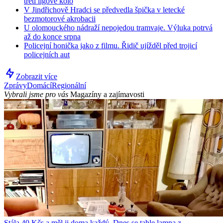
třetí ligové kolo
V Jindřichově Hradci se předvedla špička v letecké
bezmotorové akrobacii
U olomouckého nádraží nepojedou tramvaje. Výluka potrvá
až do konce srpna
Policejní honička jako z filmu. Řidič ujížděl před trojicí
policejních aut
Zobrazit více
Zprávy
Domácí
Regionální
Vybrali jsme pro vás
Magazíny a zajímavosti
Stála 40 Kčs a měl ji doma každý. Dnes se tahle lampa z