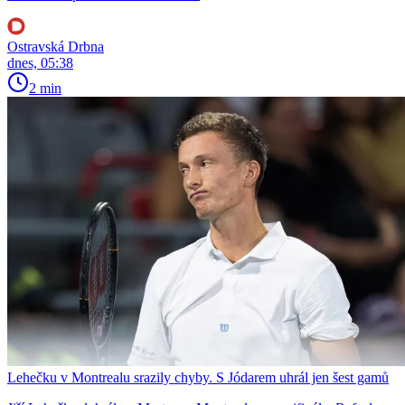
Ostravská Drbna
dnes, 05:38
2 min
Lehečku v Montrealu srazily chyby. S Jódarem uhrál jen šest gamů