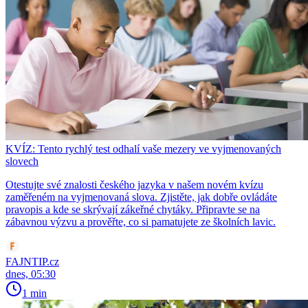
KVÍZ: Tento rychlý test odhalí vaše mezery ve vyjmenovaných
slovech
Otestujte své znalosti českého jazyka v našem novém kvízu
zaměřeném na vyjmenovaná slova. Zjistěte, jak dobře ovládáte
pravopis a kde se skrývají zákeřné chytáky. Připravte se na
zábavnou výzvu a prověřte, co si pamatujete ze školních lavic.
FAJNTIP.cz
dnes, 05:30
1 min