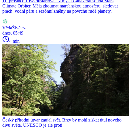
11. prosince 1998 odstartovala z mysu Canaveral sonda Mars
Climate Orbiter. Měla zkoumat marťanskou atmosféru, sledovat
prach, vodní páru a sezónní změny na povrchu rudé planety.
VědaŽivě.cz
dnes, 05:49
4 min
Český přírodní útvar zaujal svět. Brzy by mohl získat titul nového
divu světa. UNESCO je ale proti