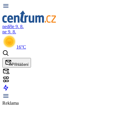
neděle 9. 8.
ne 9. 8.
16°C
Přihlášení
Reklama