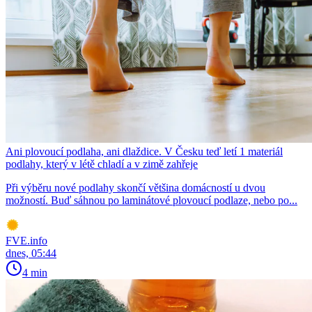
Ani plovoucí podlaha, ani dlaždice. V Česku teď letí 1 materiál
podlahy, který v létě chladí a v zimě zahřeje
Při výběru nové podlahy skončí většina domácností u dvou
možností. Buď sáhnou po laminátové plovoucí podlaze, nebo po...
FVE.info
dnes, 05:44
4 min