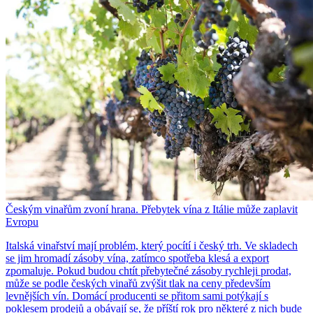
Českým vinařům zvoní hrana. Přebytek vína z Itálie může zaplavit
Evropu
Italská vinařství mají problém, který pocítí i český trh. Ve skladech
se jim hromadí zásoby vína, zatímco spotřeba klesá a export
zpomaluje. Pokud budou chtít přebytečné zásoby rychleji prodat,
může se podle českých vinařů zvýšit tlak na ceny především
levnějších vín. Domácí producenti se přitom sami potýkají s
poklesem prodejů a obávají se, že příští rok pro některé z nich bude