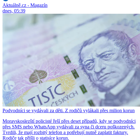
Aktuálně.cz - Magazín
dnes, 05:39
Podvodníci se vydávali za děti. Z rodičů vylákali přes milion korun
Moravskoslezští policisté řeší přes deset případů, kdy se podvodníci
přes SMS nebo WhatsApp vydávali za syna či dceru poškozených.
Tvrdili, že mají rozbitý telefon a potřebují nutně zaplatit faktury.
Rodiče tak přišli o statisíce korun.