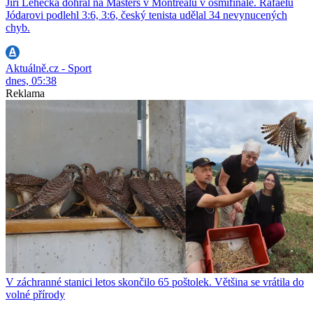
Jiří Lehečka dohrál na Masters v Montrealu v osmifinále. Rafaelu
Jódarovi podlehl 3:6, 3:6, český tenista udělal 34 nevynucených
chyb.
Aktuálně.cz - Sport
dnes, 05:38
Reklama
V záchranné stanici letos skončilo 65 poštolek. Většina se vrátila do
volné přírody