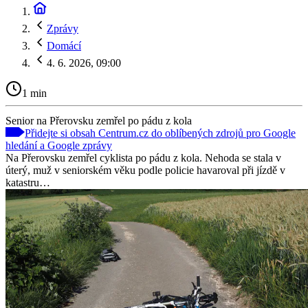
Zprávy
Domácí
4. 6. 2026, 09:00
1 min
Senior na Přerovsku zemřel po pádu z kola
Přidejte si obsah Centrum.cz do oblíbených zdrojů pro Google
hledání a Google zprávy
Na Přerovsku zemřel cyklista po pádu z kola. Nehoda se stala v
úterý, muž v seniorském věku podle policie havaroval při jízdě v
katastru…