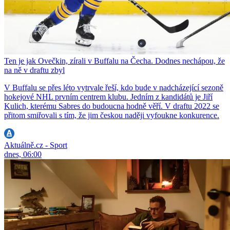
Ten je jak Ovečkin, zírali v Buffalu na Čecha. Dodnes nechápou, že
na ně v draftu zbyl
V Buffalu se přes léto vytrvale řeší, kdo bude v nadcházející sezoně
hokejové NHL prvním centrem klubu. Jedním z kandidátů je Jiří
Kulich, kterému Sabres do budoucna hodně věří. V draftu 2022 se
přitom smiřovali s tím, že jim českou naději vyfoukne konkurence.
Aktuálně.cz - Sport
dnes, 06:00