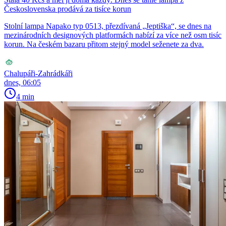
Československa prodává za tisíce korun
Stolní lampa Napako typ 0513, přezdívaná „Jeptiška“, se dnes na
mezinárodních designových platformách nabízí za více než osm tisíc
korun. Na českém bazaru přitom stejný model seženete za dva.
Chalupáři-Zahrádkáři
dnes, 06:05
4 min