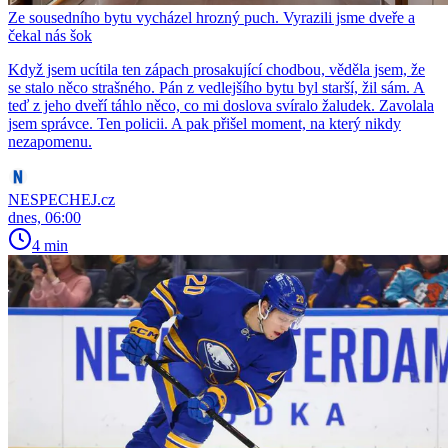
Ze sousedního bytu vycházel hrozný puch. Vyrazili jsme dveře a
čekal nás šok
Když jsem ucítila ten zápach prosakující chodbou, věděla jsem, že
se stalo něco strašného. Pán z vedlejšího bytu byl starší, žil sám. A
teď z jeho dveří táhlo něco, co mi doslova svíralo žaludek. Zavolala
jsem správce. Ten policii. A pak přišel moment, na který nikdy
nezapomenu.
NESPECHEJ.cz
dnes, 06:00
4 min