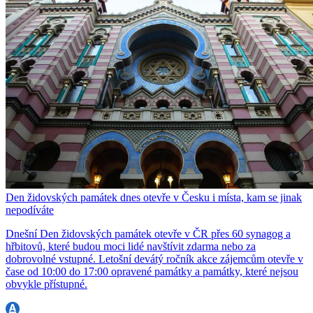
Den židovských památek dnes otevře v Česku i místa, kam se jinak
nepodíváte
Dnešní Den židovských památek otevře v ČR přes 60 synagog a
hřbitovů, které budou moci lidé navštívit zdarma nebo za
dobrovolné vstupné. Letošní devátý ročník akce zájemcům otevře v
čase od 10:00 do 17:00 opravené památky a památky, které nejsou
obvykle přístupné.