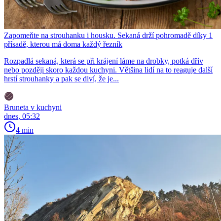
Zapomeňte na strouhanku i housku. Sekaná drží pohromadě díky 1
přísadě, kterou má doma každý řezník
Rozpadlá sekaná, která se při krájení láme na drobky, potká dřív
nebo později skoro každou kuchyni. Většina lidí na to reaguje další
hrstí strouhanky a pak se diví, že je...
Bruneta v kuchyni
dnes, 05:32
4 min