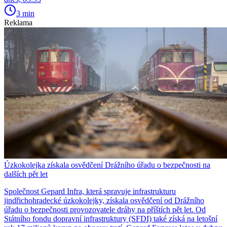
3 min
Reklama
Úzkokolejka získala osvědčení Drážního úřadu o bezpečnosti na
dalších pět let
Společnost Gepard Infra, která spravuje infrastrukturu
jindřichohradecké úzkokolejky, získala osvědčení od Drážního
úřadu o bezpečnosti provozovatele dráhy na příštích pět let. Od
Státního fondu dopravní infrastruktury (SFDI) také získá na letošní