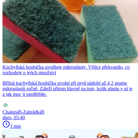
Kuchyňská houbička uvolňuje mikroplasty. Vědce překvapilo, co
rozhoduje o jejich množství
Běžná kuchyňská houbička uvolní při mytí nádobí až 4,2 gramu
mikroplastů ročně. Záleží přitom hlavně na tom, kolik plastu v ní je
a jak moc ji opotřebíte.
Chalupáři-Zahrádkáři
dnes, 05:40
3 min