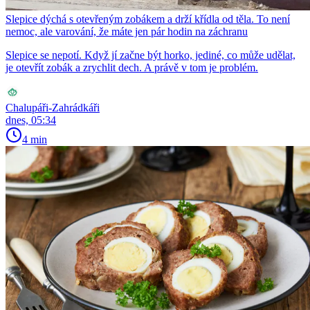
Slepice dýchá s otevřeným zobákem a drží křídla od těla. To není
nemoc, ale varování, že máte jen pár hodin na záchranu
Slepice se nepotí. Když jí začne být horko, jediné, co může udělat,
je otevřít zobák a zrychlit dech. A právě v tom je problém.
Chalupáři-Zahrádkáři
dnes, 05:34
4 min