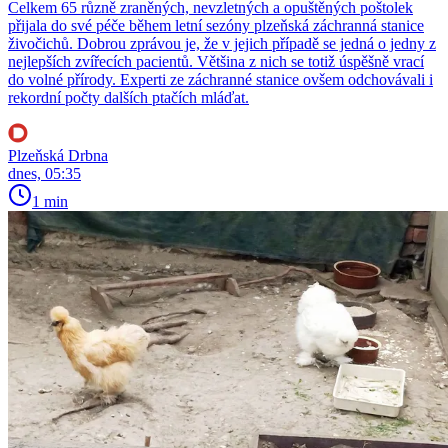
Celkem 65 různě zraněných, nevzletných a opuštěných poštolek
přijala do své péče během letní sezóny plzeňská záchranná stanice
živočichů. Dobrou zprávou je, že v jejich případě se jedná o jedny z
nejlepších zvířecích pacientů. Většina z nich se totiž úspěšně vrací
do volné přírody. Experti ze záchranné stanice ovšem odchovávali i
rekordní počty dalších ptačích mláďat.
Plzeňská Drbna
dnes, 05:35
1 min