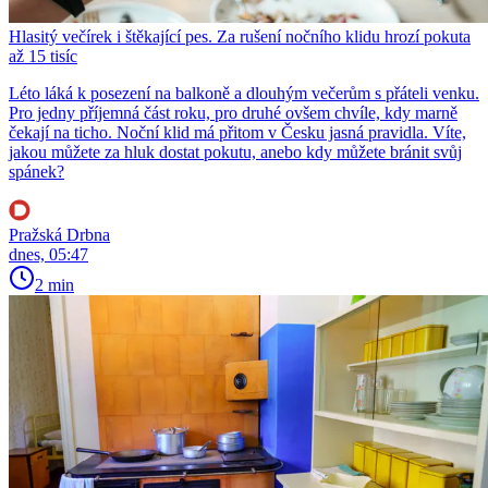
Hlasitý večírek i štěkající pes. Za rušení nočního klidu hrozí pokuta
až 15 tisíc
Léto láká k posezení na balkoně a dlouhým večerům s přáteli venku.
Pro jedny příjemná část roku, pro druhé ovšem chvíle, kdy marně
čekají na ticho. Noční klid má přitom v Česku jasná pravidla. Víte,
jakou můžete za hluk dostat pokutu, anebo kdy můžete bránit svůj
spánek?
Pražská Drbna
dnes, 05:47
2 min