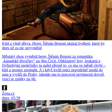
Klid a vůně dřeva. Herec Štěpán Benoni ukázal bydlení, které by
dnes už za nic nevyměnil
Městský shon vyměnil herec Štěpán Benoni za romantiku
„kanadské divočiny“ na jihu Čech. Obklopený lesy, loukami a
čtyřnohými společníky tu našel přesně to, co mu ve městě chybí –
klid a prostor zpomalit. A i když kvůli práci pravidelně usedá do
auta a vyráží do Prahy, jakmile mu to pracovní povinnosti dovolí,
vrací se zpátky na jih.
Žena.cz
dnes, 05:59