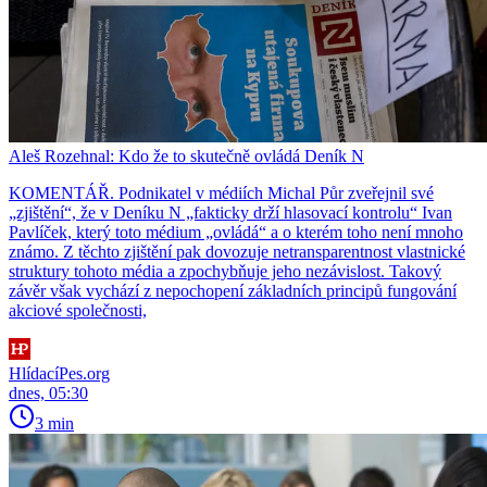
Aleš Rozehnal: Kdo že to skutečně ovládá Deník N
KOMENTÁŘ. Podnikatel v médiích Michal Půr zveřejnil své
„zjištění“, že v Deníku N „fakticky drží hlasovací kontrolu“ Ivan
Pavlíček, který toto médium „ovládá“ a o kterém toho není mnoho
známo. Z těchto zjištění pak dovozuje netransparentnost vlastnické
struktury tohoto média a zpochybňuje jeho nezávislost. Takový
závěr však vychází z nepochopení základních principů fungování
akciové společnosti,
HlídacíPes.org
dnes, 05:30
3 min