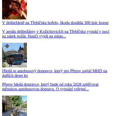
V drůbežárně na Třebíčsku hořelo, škoda dosáhla 300 tisíc korun
V areálu drůbežárny v Kožichovicích na Třebíčsku vypukl v noci
na pátek požár. Hasiči vyjeli na místo...
Hledá se autobusový dopravce, který pro Přerov zajistí MHD na
dalších deset let
Přerov hledá dopravce, který bude od roku 2028 zajišťovat
městskou autobusovou dopravu. O vypsání veřejné...