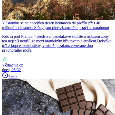
V Braníku se na necelých deseti hektarech dá přečíst přes 40
milionů let historie. Stěny jsou plné zkamenělin, stačí se natáhnout
Kdo si pod Prahou 4 představí panelákové sídliště a nákupní zóny,
ten nejspíš netuší, že mezi branickým hřbitovem a areálem Dobeška
trčí z kopce skalní stěny, v nichž je zakonzervované dno
prvohorního moře.
VědaŽivě.cz
dnes, 05:32
3 min