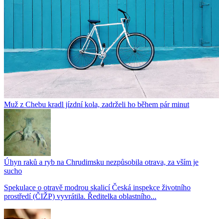
Muž z Chebu kradl jízdní kola, zadrželi ho během pár minut
Úhyn raků a ryb na Chrudimsku nezpůsobila otrava, za vším je
sucho
Spekulace o otravě modrou skalicí Česká inspekce životního
prostředí (ČIŽP) vyvrátila. Ředitelka oblastního...