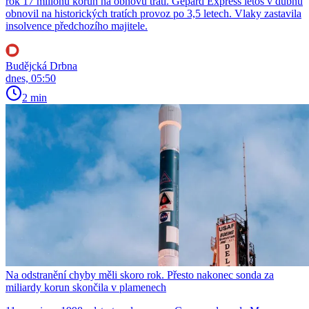
rok 17 milionů korun na obnovu tratí. Gepard Express letos v dubnu
obnovil na historických tratích provoz po 3,5 letech. Vlaky zastavila
insolvence předchozího majitele.
Budějcká Drbna
dnes, 05:50
2 min
Na odstranění chyby měli skoro rok. Přesto nakonec sonda za
miliardy korun skončila v plamenech