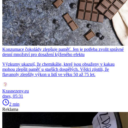
Konzumace čokolády zlepšuje paměť. Jen je potřeba zvolit správné
denní množství pro dosažení kýženého efektu
Výzkumy ukazují, že chemikálie, které jsou obsaženy v kakau
mohou zlepšit paměť u starších dospělých. Vědci zjistili, že
flavanoly zlepšily výkon u lidí ve věku 50 až 75 let.
Krasnezeny.eu
dnes, 05:31
2 min
Reklama