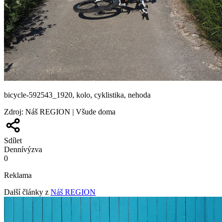
bicycle-592543_1920, kolo, cyklistika, nehoda
Zdroj
:
Náš REGION | Všude doma
Sdílet
Denní
výzva
0
Reklama
Další články z
Náš REGION