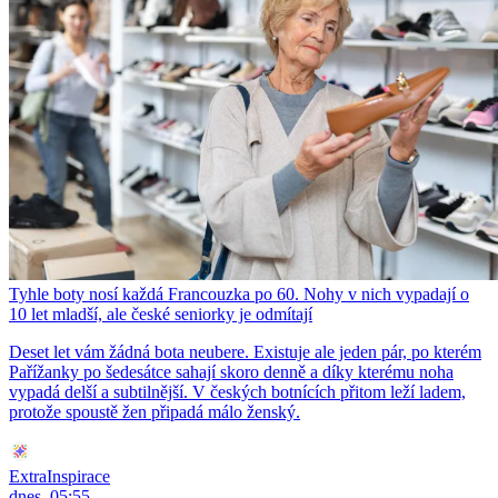
Tyhle boty nosí každá Francouzka po 60. Nohy v nich vypadají o
10 let mladší, ale české seniorky je odmítají
Deset let vám žádná bota neubere. Existuje ale jeden pár, po kterém
Pařížanky po šedesátce sahají skoro denně a díky kterému noha
vypadá delší a subtilnější. V českých botnících přitom leží ladem,
protože spoustě žen připadá málo ženský.
ExtraInspirace
dnes, 05:55