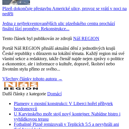
Plzeň dokončuje přestavbu Americké ulice, provoz se vrátí v noci na
neděli
Jedna z nejfrekventovanějších ulic plzeňského centra prochází
finální fází proměny. Rekonstrukce...
Tento článek byl publikován ze zdrojů
Náš REGION
Portál Náš REGION přináší aktuální dění z jednotlivých krajů
České republiky s důrazem na lokální témata. Každý region má své
vlastní sekce a redaktory, takže čtenář najde nejen zprávy o politice
a ekonomice, ale i informace o kultuře, dopravě, školství nebo
životním stylu přímo ze svého...
Všechny články tohoto autora →
Další články z kategorie
Domácí
Plameny v mostní konstrukci: V Liberci hořel příbytek
bezdomovců
U Karvinského moře stojí nový kontejner. Nabídne bistro i
vyhlídkovou terasu
Fotbalisté Plzně remizovali v Teplicích 5:5 a nevyhráli ani