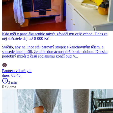
Kdo měl v paneláku tenhle mixér, záviděl mu celý vchod. Dnes za
něj sběratelé dají až 8 000 Kč
Stačilo, aby na lince stál barevný strojek s kalichovitým tělem, a
sousedé hned tušili, že tahle domácnost drží krok s dobou. Dneska
podobný mixér z časů socialismu končí buď v...
Bruneta v kuchyni
dnes, 05:45
3 min
Reklama