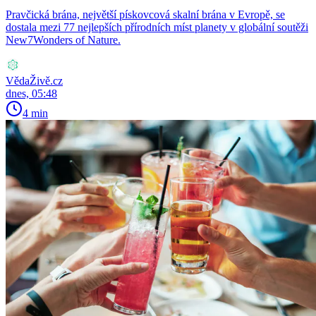
Pravčická brána, největší pískovcová skalní brána v Evropě, se
dostala mezi 77 nejlepších přírodních míst planety v globální soutěži
New7Wonders of Nature.
VědaŽivě.cz
dnes, 05:48
4 min