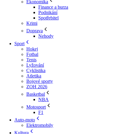
Ekonomika
Finance a burza
Podnikání
Spotřebitel
Krimi
Doprava
Nehody
Sport
Hokej
Fotbal
Tenis
Lyžování
Cyklistika
Atletika
Bojové sporty
ZOH 2026
Basketbal
NBA
Motosport
F1
Auto-moto
Elektromobily
Kultura