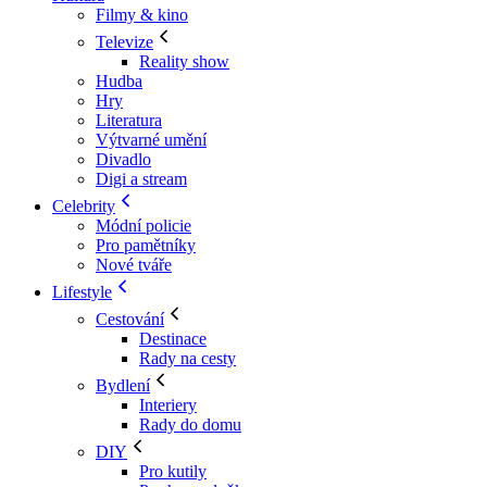
Filmy & kino
Televize
Reality show
Hudba
Hry
Literatura
Výtvarné umění
Divadlo
Digi a stream
Celebrity
Módní policie
Pro pamětníky
Nové tváře
Lifestyle
Cestování
Destinace
Rady na cesty
Bydlení
Interiery
Rady do domu
DIY
Pro kutily