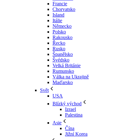
Francie
Chorvatsko
Island
Itálie
Německo
Polsko
Rakousko
Řecko
Rusko
Španělsko
Švédsko
Velká Británie
Rumunsko
Válka na Ukrajině
Maďarsko
Svět
USA
Blízký východ
Izrael
Palestina
Asie
Čína
Jižní Korea