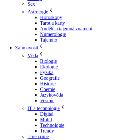
Sex
Astrologie
Horoskopy
Tarot a karty
Andělé a tajemná znamení
Numerologie
Tajemno
Zajímavosti
Věda
Biologie
Ekologie
Fyzika
Geografie
Historie
Chemie
Jazykověda
Vesmír
IT a technologie
Digital
Mobil
Technologie
Trendy
True crime