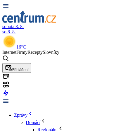
sobota 8. 8.
so 8. 8.
16°C
Internet
Firmy
Recepty
Slovníky
Přihlášení
Zprávy
Domácí
Regionální