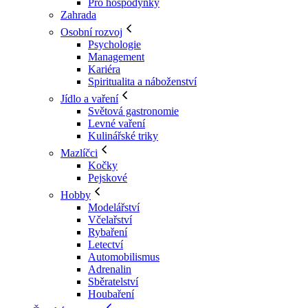
Pro hospodyňky
Zahrada
Osobní rozvoj
Psychologie
Management
Kariéra
Spiritualita a náboženství
Jídlo a vaření
Světová gastronomie
Levné vaření
Kulinářské triky
Mazlíčci
Kočky
Pejskové
Hobby
Modelářství
Včelařství
Rybaření
Letectví
Automobilismus
Adrenalin
Sběratelství
Houbaření