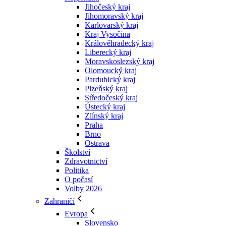
Jihočeský kraj
Jihomoravský kraj
Karlovarský kraj
Kraj Vysočina
Králověhradecký kraj
Liberecký kraj
Moravskoslezský kraj
Olomoucký kraj
Pardubický kraj
Plzeňský kraj
Středočeský kraj
Ústecký kraj
Zlínský kraj
Praha
Brno
Ostrava
Školství
Zdravotnictví
Politika
O počasí
Volby 2026
Zahraničí
Evropa
Slovensko