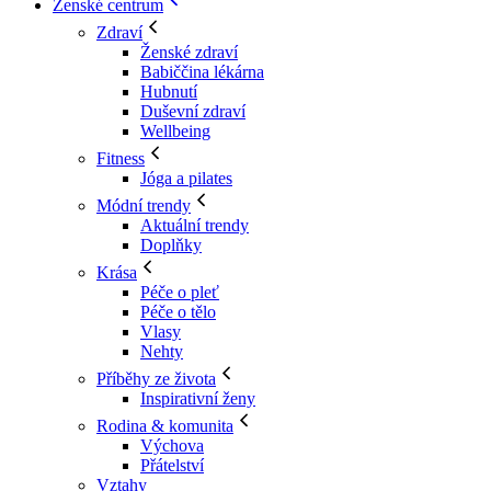
Ženské centrum
Zdraví
Ženské zdraví
Babiččina lékárna
Hubnutí
Duševní zdraví
Wellbeing
Fitness
Jóga a pilates
Módní trendy
Aktuální trendy
Doplňky
Krása
Péče o pleť
Péče o tělo
Vlasy
Nehty
Příběhy ze života
Inspirativní ženy
Rodina & komunita
Výchova
Přátelství
Vztahy