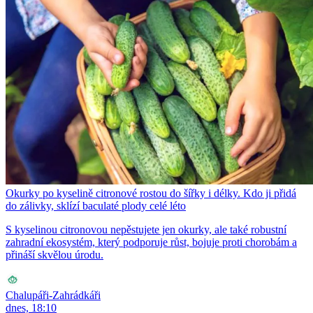
Okurky po kyselině citronové rostou do šířky i délky. Kdo ji přidá
do zálivky, sklízí baculaté plody celé léto
S kyselinou citronovou nepěstujete jen okurky, ale také robustní
zahradní ekosystém, který podporuje růst, bojuje proti chorobám a
přináší skvělou úrodu.
Chalupáři-Zahrádkáři
dnes, 18:10