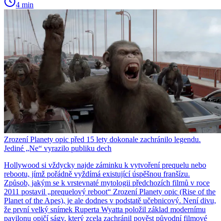
4 min
Zrození Planety opic před 15 lety dokonale zachránilo legendu.
Jediné „Ne“ vyrazilo publiku dech
Hollywood si vždycky najde záminku k vytvoření prequelu nebo
rebootu, jímž pořádně vyždímá existující úspěšnou franšízu.
Způsob, jakým se k vrstevnaté mytologii předchozích filmů v roce
2011 postavil „prequelový reboot“ Zrození Planety opic (Rise of the
Planet of the Apes), je ale dodnes v podstatě učebnicový. Není divu,
že první velký snímek Ruperta Wyatta položil základ modernímu
pavilonu opičí ságy, který zcela zachránil pověst původní filmové