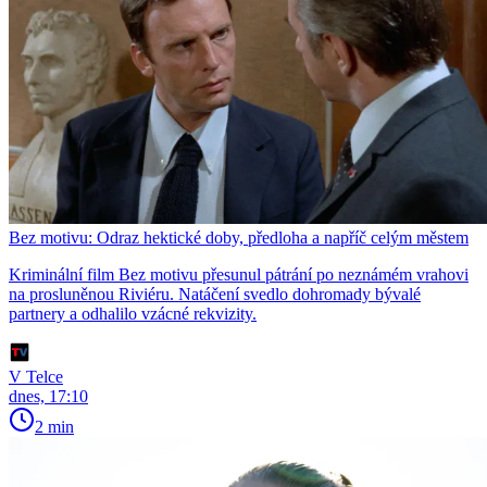
Bez motivu: Odraz hektické doby, předloha a napříč celým městem
Kriminální film Bez motivu přesunul pátrání po neznámém vrahovi
na prosluněnou Riviéru. Natáčení svedlo dohromady bývalé
partnery a odhalilo vzácné rekvizity.
V Telce
dnes, 17:10
2 min