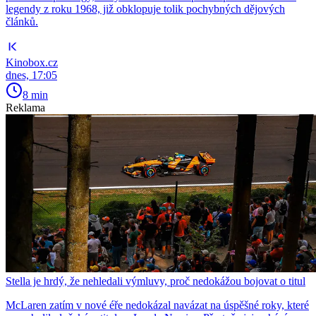
legendy z roku 1968, již obklopuje tolik pochybných dějových
článků.
Kinobox.cz
dnes, 17:05
8 min
Reklama
Stella je hrdý, že nehledali výmluvy, proč nedokážou bojovat o titul
McLaren zatím v nové éře nedokázal navázat na úspěšné roky, které