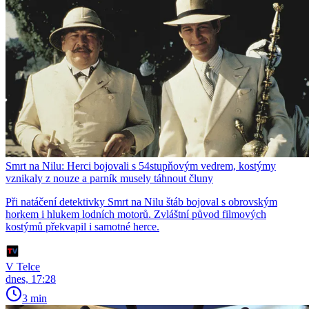
Smrt na Nilu: Herci bojovali s 54stupňovým vedrem, kostýmy
vznikaly z nouze a parník musely táhnout čluny
Při natáčení detektivky Smrt na Nilu štáb bojoval s obrovským
horkem i hlukem lodních motorů. Zvláštní původ filmových
kostýmů překvapil i samotné herce.
V Telce
dnes, 17:28
3 min