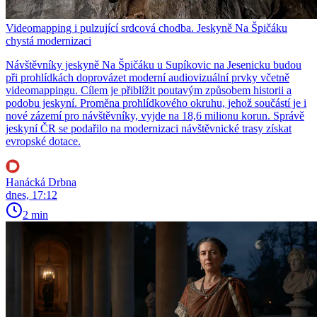
Videomapping i pulzující srdcová chodba. Jeskyně Na Špičáku
chystá modernizaci
Návštěvníky jeskyně Na Špičáku u Supíkovic na Jesenicku budou
při prohlídkách doprovázet moderní audiovizuální prvky včetně
videomappingu. Cílem je přiblížit poutavým způsobem historii a
podobu jeskyní. Proměna prohlídkového okruhu, jehož součástí je i
nové zázemí pro návštěvníky, vyjde na 18,6 milionu korun. Správě
jeskyní ČR se podařilo na modernizaci návštěvnické trasy získat
evropské dotace.
Hanácká Drbna
dnes, 17:12
2 min