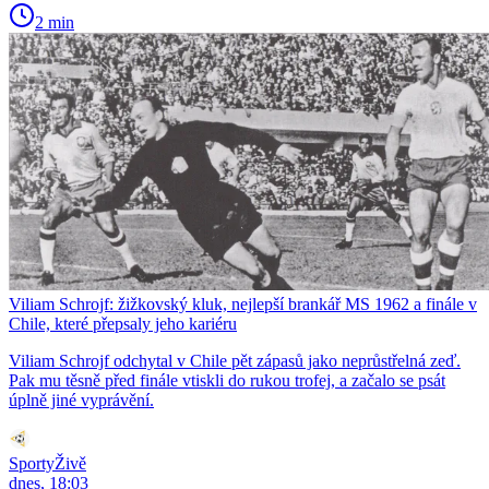
2 min
Viliam Schrojf: žižkovský kluk, nejlepší brankář MS 1962 a finále v
Chile, které přepsaly jeho kariéru
Viliam Schrojf odchytal v Chile pět zápasů jako neprůstřelná zeď.
Pak mu těsně před finále vtiskli do rukou trofej, a začalo se psát
úplně jiné vyprávění.
SportyŽivě
dnes, 18:03