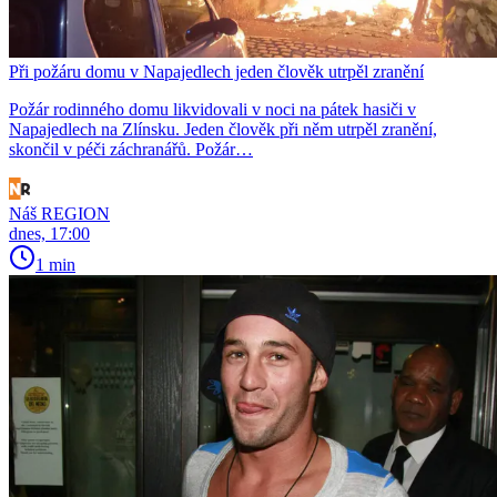
Při požáru domu v Napajedlech jeden člověk utrpěl zranění
Požár rodinného domu likvidovali v noci na pátek hasiči v
Napajedlech na Zlínsku. Jeden člověk při něm utrpěl zranění,
skončil v péči záchranářů. Požár…
Náš REGION
dnes, 17:00
1 min