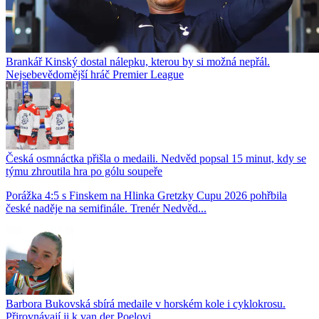
Brankář Kinský dostal nálepku, kterou by si možná nepřál.
Nejsebevědomější hráč Premier League
Česká osmnáctka přišla o medaili. Nedvěd popsal 15 minut, kdy se
týmu zhroutila hra po gólu soupeře
Porážka 4:5 s Finskem na Hlinka Gretzky Cupu 2026 pohřbila
české naděje na semifinále. Trenér Nedvěd...
Barbora Bukovská sbírá medaile v horském kole i cyklokrosu.
Přirovnávají ji k van der Poelovi