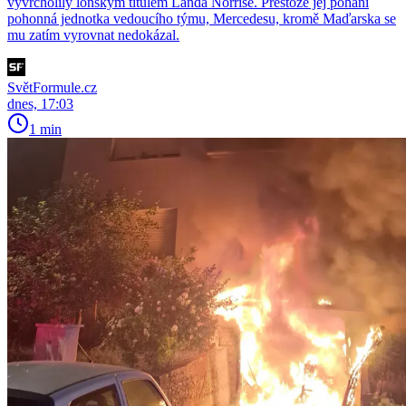
vyvrcholily loňským titulem Landa Norrise. Přestože jej pohání
pohonná jednotka vedoucího týmu, Mercedesu, kromě Maďarska se
mu zatím vyrovnat nedokázal.
SvětFormule.cz
dnes, 17:03
1 min