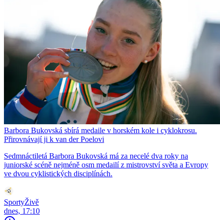
Barbora Bukovská sbírá medaile v horském kole i cyklokrosu.
Přirovnávají ji k van der Poelovi
Sedmnáctiletá Barbora Bukovská má za necelé dva roky na
juniorské scéně nejméně osm medailí z mistrovství světa a Evropy
ve dvou cyklistických disciplínách.
SportyŽivě
dnes, 17:10