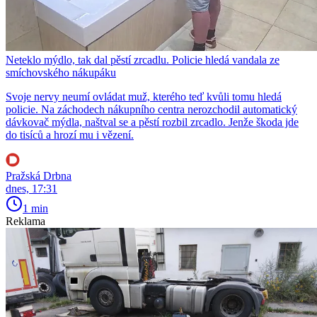
Neteklo mýdlo, tak dal pěstí zrcadlu. Policie hledá vandala ze
smíchovského nákupáku
Svoje nervy neumí ovládat muž, kterého teď kvůli tomu hledá
policie. Na záchodech nákupního centra nerozchodil automatický
dávkovač mýdla, naštval se a pěstí rozbil zrcadlo. Jenže škoda jde
do tisíců a hrozí mu i vězení.
Pražská Drbna
dnes, 17:31
1 min
Reklama