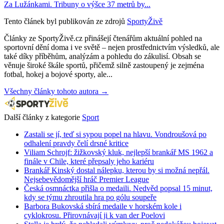
Za Lužánkami. Tribuny o výšce 37 metrů by...
Tento článek byl publikován ze zdrojů
SportyŽivě
Články ze SportyŽivě.cz přinášejí čtenářům aktuální pohled na
sportovní dění doma i ve světě – nejen prostřednictvím výsledků, ale
také díky příběhům, analýzám a pohledu do zákulisí. Obsah se
věnuje široké škále sportů, přičemž silně zastoupený je zejména
fotbal, hokej a bojové sporty, ale...
Všechny články tohoto autora →
Další články z kategorie
Sport
Zastali se jí, teď si sypou popel na hlavu. Vondroušová po
odhalení pravdy čelí drsné kritice
Viliam Schrojf: žižkovský kluk, nejlepší brankář MS 1962 a
finále v Chile, které přepsaly jeho kariéru
Brankář Kinský dostal nálepku, kterou by si možná nepřál.
Nejsebevědomější hráč Premier League
Česká osmnáctka přišla o medaili. Nedvěd popsal 15 minut,
kdy se týmu zhroutila hra po gólu soupeře
Barbora Bukovská sbírá medaile v horském kole i
cyklokrosu. Přirovnávají ji k van der Poelovi