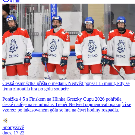
4 min
Česká osmnáctka přišla o medaili. Nedvěd popsal 15 minut, kdy se
týmu zhroutila hra po gólu soupeře
Porážka 4:5 s Finskem na Hlinka Gretzky Cupu 2026 pohřbila
české naděje na semifinále. Trenér Nedvěd pojmenoval opakující se
vzorec: po inkasovaném gólu se hra na čtvrt hodiny rozpadla.
SportyŽivě
dnes, 17:22