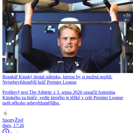
Brankář Kinský dostal nálepku, kterou by si možná nepřál.
Nejsebevědomější hráč Premier League
Profilový text The Athletic z 3. srpna 2026 označil Antonína
Kinského za hráče, vedle kterého je těžké v celé Premier League
najít někoho sebevědomějšího.
SportyŽivě
dnes, 17:26