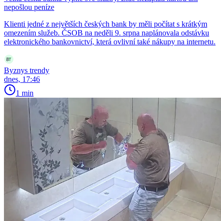
nepošlou peníze
Klienti jedné z největších českých bank by měli počítat s krátkým
omezením služeb. ČSOB na neděli 9. srpna naplánovala odstávku
elektronického bankovnictví, která ovlivní také nákupy na internetu.
Byznys trendy
dnes, 17:46
1 min