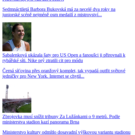
Sedmnáctiletá Barbora Bukovská má za necelé dva roky na
juniorské scéně nejméně osm medailí z mistrovství...
Sabalenková ukázala šaty pro US Open a fanoušci ji přirovnali k
rybářské síti. Nike prý ztratili cit pro módu
Černá síťovina přes oranžový komplet, tak vypadá outfit světové
jedničky pro New York. Internet se chytil...
Zbrojovka musí snížit tribuny Za Lužánkami o 9 metrů. Podle
ministerstva stadion kazí panorama Brna
Ministerstvo kultury odmítlo dosavadní výškovou variantu stadionu