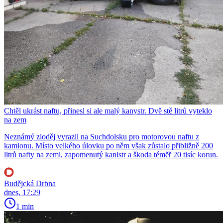
Chtěl ukrást naftu, přinesl si ale malý kanystr. Dvě stě litrů vyteklo
na zem
Neznámý zloděj vyrazil na Suchdolsku pro motorovou naftu z
kamionu. Místo velkého úlovku po něm však zůstalo přibližně 200
litrů nafty na zemi, zapomenutý kanistr a škoda téměř 20 tisíc korun.
Budějcká Drbna
dnes, 17:29
1 min