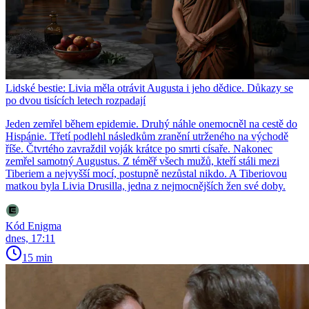
Lidské bestie: Livia měla otrávit Augusta i jeho dědice. Důkazy se
po dvou tisících letech rozpadají
Jeden zemřel během epidemie. Druhý náhle onemocněl na cestě do
Hispánie. Třetí podlehl následkům zranění utrženého na východě
říše. Čtvrtého zavraždil voják krátce po smrti císaře. Nakonec
zemřel samotný Augustus. Z téměř všech mužů, kteří stáli mezi
Tiberiem a nejvyšší mocí, postupně nezůstal nikdo. A Tiberiovou
matkou byla Livia Drusilla, jedna z nejmocnějších žen své doby.
Kód Enigma
dnes, 17:11
15 min