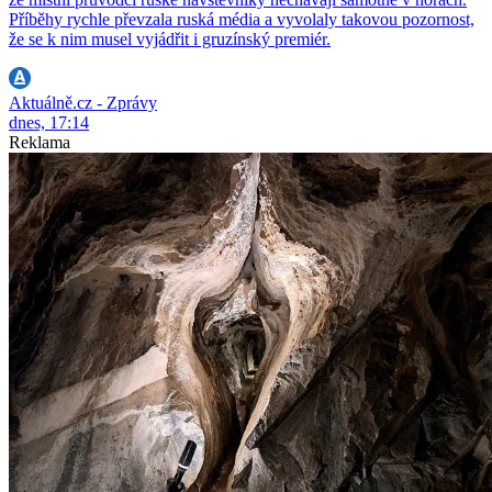
Příběhy rychle převzala ruská média a vyvolaly takovou pozornost,
že se k nim musel vyjádřit i gruzínský premiér.
Aktuálně.cz - Zprávy
dnes, 17:14
Reklama