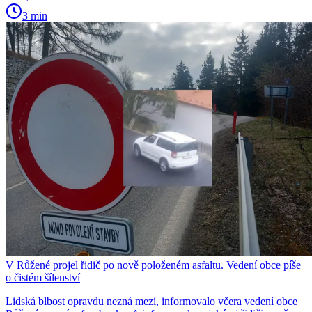
3 min
V Růžené projel řidič po nově položeném asfaltu. Vedení obce píše
o čistém šílenství
Lidská blbost opravdu nezná mezí, informovalo včera vedení obce