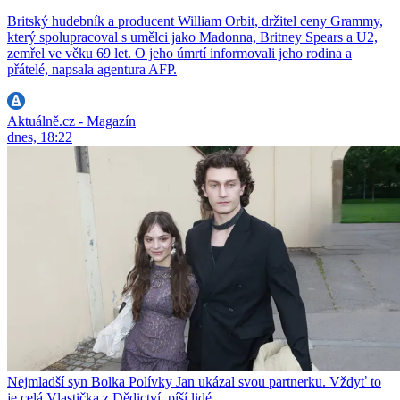
Britský hudebník a producent William Orbit, držitel ceny Grammy,
který spolupracoval s umělci jako Madonna, Britney Spears a U2,
zemřel ve věku 69 let. O jeho úmrtí informovali jeho rodina a
přátelé, napsala agentura AFP.
Aktuálně.cz - Magazín
dnes, 18:22
Nejmladší syn Bolka Polívky Jan ukázal svou partnerku. Vždyť to
je celá Vlastička z Dědictví, píší lidé