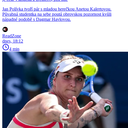
Jan Polívka tvoří pár s mladou herečkou Anetou Kalertovou.
Půvabná studentka na sebe poutá obrovskou pozornost kvůli
nápadné podobě s Dagmar Havlovou.
ReadZone
dnes, 18:12
4 min