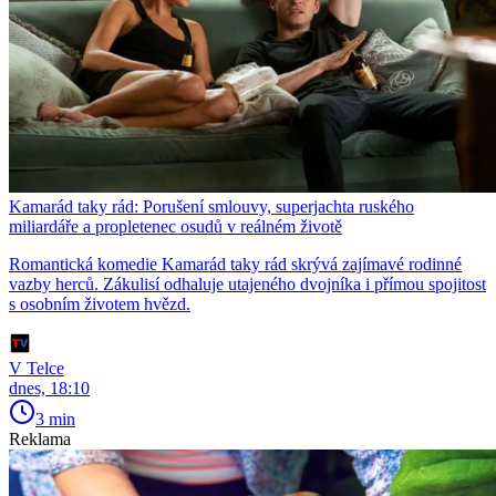
Kamarád taky rád: Porušení smlouvy, superjachta ruského
miliardáře a propletenec osudů v reálném životě
Romantická komedie Kamarád taky rád skrývá zajímavé rodinné
vazby herců. Zákulisí odhaluje utajeného dvojníka i přímou spojitost
s osobním životem hvězd.
V Telce
dnes, 18:10
3 min
Reklama