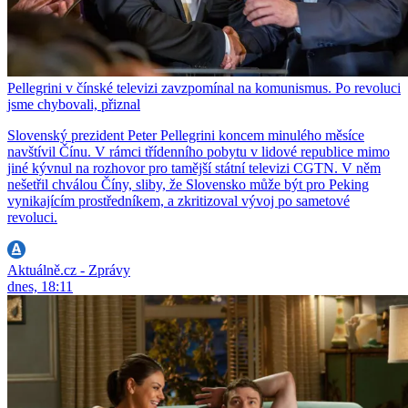
Pellegrini v čínské televizi zavzpomínal na komunismus. Po revoluci
jsme chybovali, přiznal
Slovenský prezident Peter Pellegrini koncem minulého měsíce
navštívil Čínu. V rámci třídenního pobytu v lidové republice mimo
jiné kývnul na rozhovor pro tamější státní televizi CGTN. V něm
nešetřil chválou Číny, sliby, že Slovensko může být pro Peking
vynikajícím prostředníkem, a zkritizoval vývoj po sametové
revoluci.
Aktuálně.cz - Zprávy
dnes, 18:11