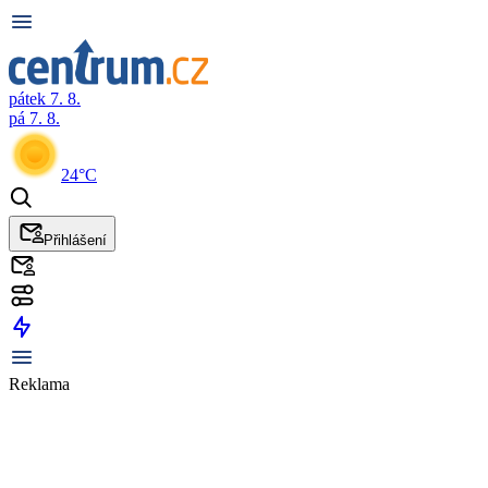
pátek 7. 8.
pá 7. 8.
24°C
Přihlášení
Reklama