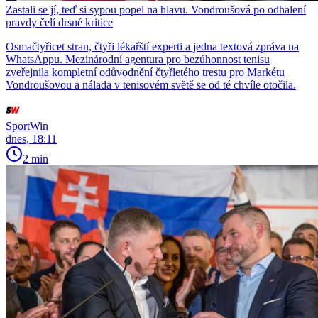
Zastali se jí, teď si sypou popel na hlavu. Vondroušová po odhalení
pravdy čelí drsné kritice
Osmačtyřicet stran, čtyři lékařští experti a jedna textová zpráva na
WhatsAppu. Mezinárodní agentura pro bezúhonnost tenisu
zveřejnila kompletní odůvodnění čtyřletého trestu pro Markétu
Vondroušovou a nálada v tenisovém světě se od té chvíle otočila.
SportWin
dnes, 18:11
2 min