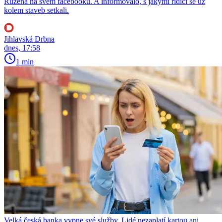
Růžená na svém facebooku. A informovalo, s jakými řidiči se už
kolem staveb setkali.
Jihlavská Drbna
dnes, 17:58
1 min
Velká česká banka vypne své služby. Lidé nezaplatí kartou ani