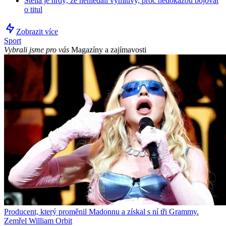
Stella je hrdý, že nehledali výmluvy, proč nedokážou bojovat
o titul
Zobrazit více
Sport
Vybrali jsme pro vás
Magazíny a zajímavosti
Producent, který proměnil Madonnu a získal s ní tři Grammy.
Zemřel William Orbit