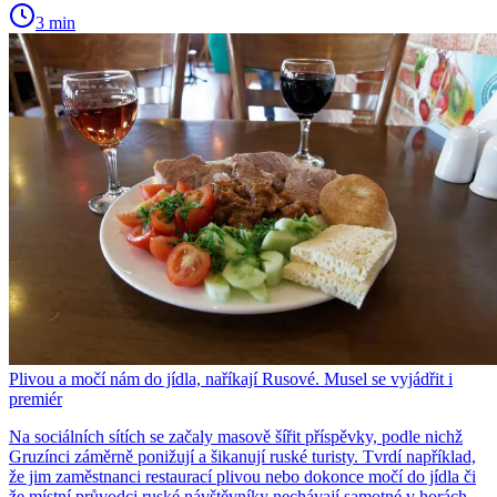
3 min
Plivou a močí nám do jídla, naříkají Rusové. Musel se vyjádřit i
premiér
Na sociálních sítích se začaly masově šířit příspěvky, podle nichž
Gruzínci záměrně ponižují a šikanují ruské turisty. Tvrdí například,
že jim zaměstnanci restaurací plivou nebo dokonce močí do jídla či
že místní průvodci ruské návštěvníky nechávají samotné v horách.