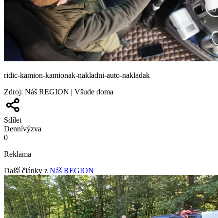
ridic-kamion-kamionak-nakladni-auto-nakladak
Zdroj
:
Náš REGION | Všude doma
Sdílet
Denní
výzva
0
Reklama
Další články z
Náš REGION