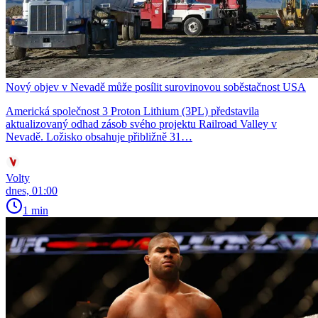
Nový objev v Nevadě může posílit surovinovou soběstačnost USA
Americká společnost 3 Proton Lithium (3PL) představila
aktualizovaný odhad zásob svého projektu Railroad Valley v
Nevadě. Ložisko obsahuje přibližně 31…
Volty
dnes, 01:00
1 min