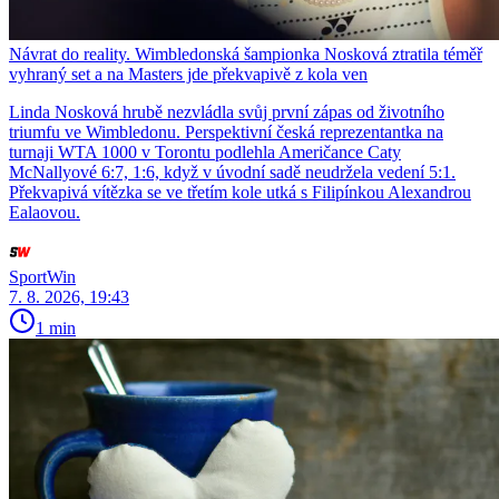
Návrat do reality. Wimbledonská šampionka Nosková ztratila téměř
vyhraný set a na Masters jde překvapivě z kola ven
Linda Nosková hrubě nezvládla svůj první zápas od životního
triumfu ve Wimbledonu. Perspektivní česká reprezentantka na
turnaji WTA 1000 v Torontu podlehla Američance Caty
McNallyové 6:7, 1:6, když v úvodní sadě neudržela vedení 5:1.
Překvapivá vítězka se ve třetím kole utká s Filipínkou Alexandrou
Ealaovou.
SportWin
7. 8. 2026, 19:43
1 min