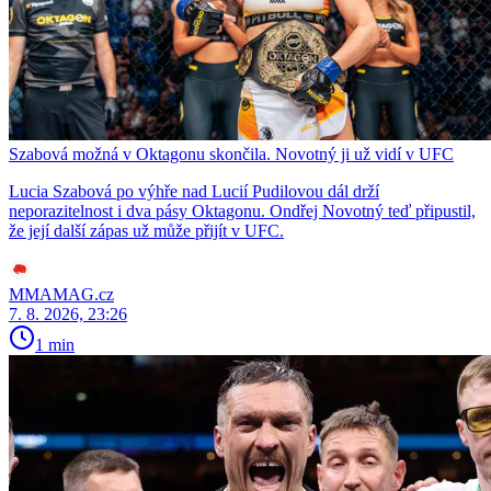
Szabová možná v Oktagonu skončila. Novotný ji už vidí v UFC
Lucia Szabová po výhře nad Lucií Pudilovou dál drží
neporazitelnost i dva pásy Oktagonu. Ondřej Novotný teď připustil,
že její další zápas už může přijít v UFC.
MMAMAG.cz
7. 8. 2026, 23:26
1 min