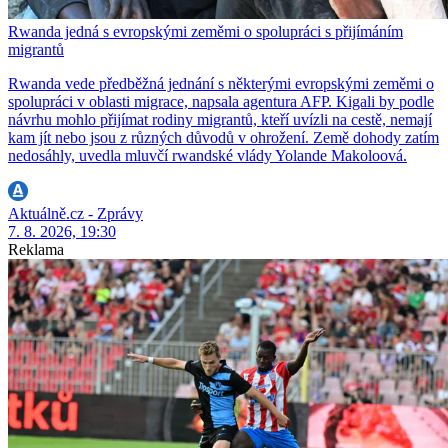
Rwanda jedná s evropskými zeměmi o spolupráci s přijímáním
migrantů
Rwanda vede předběžná jednání s některými evropskými zeměmi o
spolupráci v oblasti migrace, napsala agentura AFP. Kigali by podle
návrhu mohlo přijímat rodiny migrantů, kteří uvízli na cestě, nemají
kam jít nebo jsou z různých důvodů v ohrožení. Země dohody zatím
nedosáhly, uvedla mluvčí rwandské vlády Yolande Makoloová.
Aktuálně.cz - Zprávy
7. 8. 2026, 19:30
Reklama