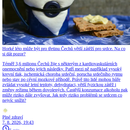
Horké léto může být pro třetinu Čechů větší zátěží pro srdce. Na co
si dát pozor?
Téměř 3,6 milionu Čechů žije s některým z kardiovaskulárních
onemocnění nebo jejich následky. Patří mezi ně například vysoký
krevní tlak, ischemická choroba srdeční, porucha srdečního rytmu
nebo stav po cévní mozkové příhodě. Právě tito lidé mohou hůře
zvládat vysoké letní teploty, dehydrataci, větší fyzickou zátěž i
změny režimu během dovolených. Častější konzumace alkoholu pak
může riziko dále zvyšovat. Jak tedy riziko problémů se srdcem co
nejvíc snížit?
Plné zdraví
7. 8. 2026, 19:43