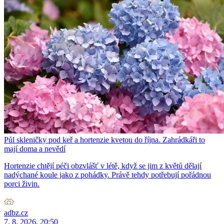
Půl skleničky pod keř a hortenzie kvetou do října. Zahrádkáři to
mají doma a nevědí
Hortenzie chtějí péči obzvlášť v létě, když se jim z květů dělají
nadýchané koule jako z pohádky. Právě tehdy potřebují pořádnou
porci živin.
adbz.cz
7. 8. 2026, 20:50