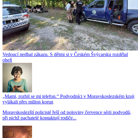
Vedoucí nedbal zákazu. S dětmi si v Českém Švýcarsku rozdělal
oheň
„Mami, rozbil se mi telefon.“ Podvodníci v Moravskoslezském kraji
vylákali přes milion korun
Moravskoslezští policisté řeší od poloviny července sérii podvodů,
při nichž pachatelé kontaktují rodiče...