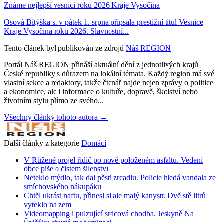
Známe nejlepší vesnici roku 2026 Kraje Vysočina
Osová Bítýška si v pátek 1. srpna připsala prestižní titul Vesnice
Kraje Vysočina roku 2026. Slavnostní...
Tento článek byl publikován ze zdrojů
Náš REGION
Portál Náš REGION přináší aktuální dění z jednotlivých krajů
České republiky s důrazem na lokální témata. Každý region má své
vlastní sekce a redaktory, takže čtenář najde nejen zprávy o politice
a ekonomice, ale i informace o kultuře, dopravě, školství nebo
životním stylu přímo ze svého...
Všechny články tohoto autora →
Další články z kategorie
Domácí
V Růžené projel řidič po nově položeném asfaltu. Vedení
obce píše o čistém šílenství
Neteklo mýdlo, tak dal pěstí zrcadlu. Policie hledá vandala ze
smíchovského nákupáku
Chtěl ukrást naftu, přinesl si ale malý kanystr. Dvě stě litrů
vyteklo na zem
Videomapping i pulzující srdcová chodba. Jeskyně Na