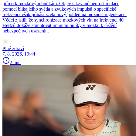
přímo k mozkovým buňkám. Objev takzvané neurostimulace
pomocí blikajícího světla a zvukových impulsů o specifické
frekvenci však přináší zcela nový pohled na možnost regenerace.
Vědci zjistili, že synchronizace mozkových vln na frekvenci 40
Hertzů dokáže stimulovat imunitní buňky v mozku k čištění
nebezpečných usazenin.
Plné zdraví
7. 8. 2026, 19:44
2 min