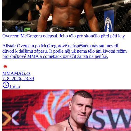
Overeem McGregora odepsal. Jeho tělo prý skončilo před pěti lety
Alistair Overeem po McGregorově neúspěšném návratu nevidí
důvod k dalšímu zápasu. Ir podle něj už nemá tělo ani životní režim
pro špičkové MMA a comeback označil za tah na peníze.
MMAMAG.cz
7. 8. 2026, 23:39
1 min