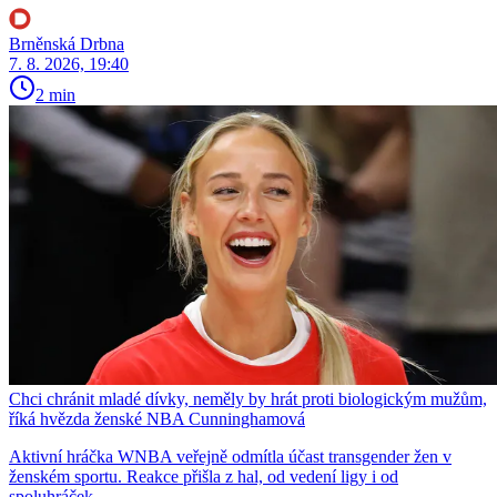
Brněnská Drbna
7. 8. 2026, 19:40
2 min
Chci chránit mladé dívky, neměly by hrát proti biologickým mužům,
říká hvězda ženské NBA Cunninghamová
Aktivní hráčka WNBA veřejně odmítla účast transgender žen v
ženském sportu. Reakce přišla z hal, od vedení ligy i od
spoluhráček.