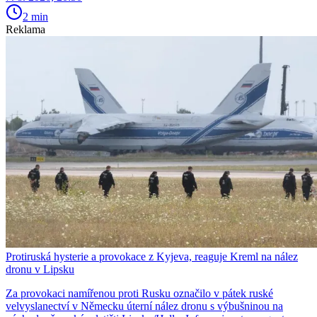
2 min
Reklama
Protiruská hysterie a provokace z Kyjeva, reaguje Kreml na nález
dronu v Lipsku
Za provokaci namířenou proti Rusku označilo v pátek ruské
velvyslanectví v Německu úterní nález dronu s výbušninou na