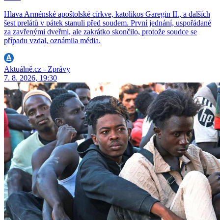
Hlava Arménské apoštolské církve, katolikos Garegin II., a dalších
šest prelátů v pátek stanuli před soudem. První jednání, uspořádané
za zavřenými dveřmi, ale zakrátko skončilo, protože soudce se
případu vzdal, oznámila média.
Aktuálně.cz - Zprávy
7. 8. 2026, 19:30