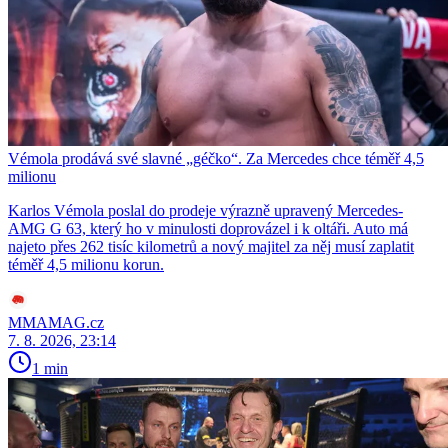
Vémola prodává své slavné „géčko“. Za Mercedes chce téměř 4,5
milionu
Karlos Vémola poslal do prodeje výrazně upravený Mercedes-
AMG G 63, který ho v minulosti doprovázel i k oltáři. Auto má
najeto přes 262 tisíc kilometrů a nový majitel za něj musí zaplatit
téměř 4,5 milionu korun.
MMAMAG.cz
7. 8. 2026, 23:14
1 min