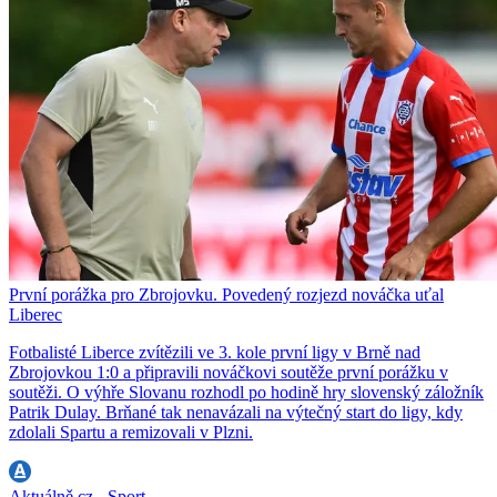
První porážka pro Zbrojovku. Povedený rozjezd nováčka uťal
Liberec
Fotbalisté Liberce zvítězili ve 3. kole první ligy v Brně nad
Zbrojovkou 1:0 a připravili nováčkovi soutěže první porážku v
soutěži. O výhře Slovanu rozhodl po hodině hry slovenský záložník
Patrik Dulay. Brňané tak nenavázali na výtečný start do ligy, kdy
zdolali Spartu a remizovali v Plzni.
Aktuálně.cz - Sport