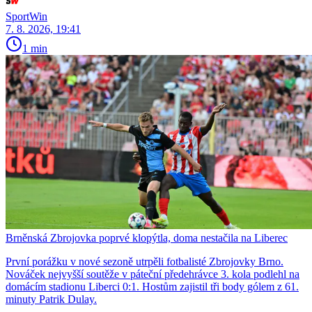
SportWin
7. 8. 2026, 19:41
1 min
Brněnská Zbrojovka poprvé klopýtla, doma nestačila na Liberec
První porážku v nové sezoně utrpěli fotbalisté Zbrojovky Brno.
Nováček nejvyšší soutěže v páteční předehrávce 3. kola podlehl na
domácím stadionu Liberci 0:1. Hostům zajistil tři body gólem z 61.
minuty Patrik Dulay.