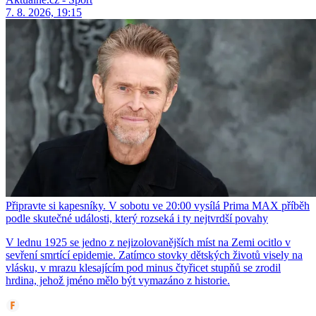
7. 8. 2026, 19:15
Připravte si kapesníky. V sobotu ve 20:00 vysílá Prima MAX příběh
podle skutečné události, který rozseká i ty nejtvrdší povahy
V lednu 1925 se jedno z nejizolovanějších míst na Zemi ocitlo v
sevření smrtící epidemie. Zatímco stovky dětských životů visely na
vlásku, v mrazu klesajícím pod minus čtyřicet stupňů se zrodil
hrdina, jehož jméno mělo být vymazáno z historie.