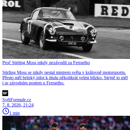
Proč Stirling Moss nikdy nezávodil za Ferrariho
Stirling Moss se nikdy nestal mistrem světa v královně motorsportu.
Přesto měl britský pilot k titulu několikrát velmi blízko. Stejně to měl
i se závodním postem u Ferrariho.
SvětFormule.cz
7. 8. 2026, 21:24
1 min