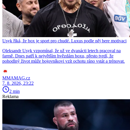
Usyk říká, že box je sport pro chudé. Luxus podle něj bere motivaci
Oleksandr Usyk vzpomínal, že už ve dvanácti letech pracoval na
farmě. Dnes patří k největším hvězdám boxu, přesto tvrdí, že
pohodlný život může bojovníkovi vzít ochotu ráno vstát a trénovat.
MMAMAG.cz
7. 8. 2026, 23:22
2 min
Reklama