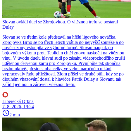
Slovan ovládl duel se Zbrojovkou. O vítěznou trefu se postaral
Dulay
Slovan se ve třetím kole představil na hřišti ligového nováčka.
Zbrojovka Brno se po třech letech vrátila do nejvyšší soutěže a do
nové sezony vstoupila ve výborné formě. Slovan naopak po
bojovném výkonu proti Teplicím chtěl znovu naskočit na vítěznou
vlnu. V úvodu duelu hlavní sudí po zásahu videorozhodčího zrušil
udělenou červenou kartu pro Zbrojovku. První půle tak skončila
bezbrankově, přesto si oba celky ve velmi náročném utkání
vypracovaly řadu příležitostí. Zlom přišel ve druhé půli, kdy se po
dlouhém vhazování dostal k hlavičce Patrik Dulay a Slovanu tak
zařídil jedinou a zároveň vítěznou trefu.
Liberecká Drbna
7. 8. 2026, 19:24
2 min