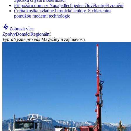
Špičáku chystá modernizaci
Při požáru domu v Napajedlech jeden člověk utrpěl zranění
Černá kostka zvládne i tropické teploty. S chlazením
pomůžou moderní technologie
Zobrazit více
Zprávy
Domácí
Regionální
Vybrali jsme pro vás
Magazíny a zajímavosti