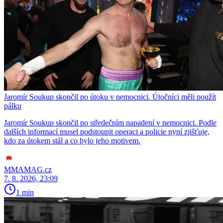
Jaromír Soukup skončil po útoku v nemocnici. Útočníci měli použít
pálku
Jaromír Soukup skončil po středečním napadení v nemocnici. Podle
dalších informací musel podstoupit operaci a policie nyní zjišťuje,
kdo za útokem stál a co bylo jeho motivem.
MMAMAG.cz
7. 8. 2026, 23:09
1 min