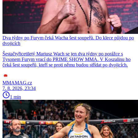
Dva týdny po Furym čeká Wacha šest soupeřů. Do klece půjdou po
dvojicích
Šestačtyřicetiletý Mariusz Wach se jen dva týdny po porážce s
Tysonem Furym vrací do PRIME SHOW MMA. V Koszalinu ho
čeká šest soupeřů, kteří se proti němu budou střídat po dvojicích.
MMAMAG.cz
7. 8. 2026, 23:34
1 min