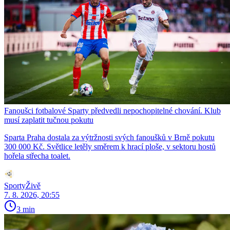
Fanoušci fotbalové Sparty předvedli nepochopitelné chování. Klub
musí zaplatit tučnou pokutu
Sparta Praha dostala za výtržnosti svých fanoušků v Brně pokutu
300 000 Kč. Světlice letěly směrem k hrací ploše, v sektoru hostů
hořela střecha toalet.
SportyŽivě
7. 8. 2026, 20:55
3 min