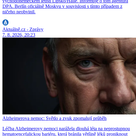
východoněmeckém letišti Lipsko/Halle. Informuje o tom agentura
DPA. Berlín oficiálně Moskvu v souvislosti s tímto případem z
ničeho neobvinil.
Aktuálně.cz - Zprávy
7. 8. 2026, 20:23
Alzheimerova nemoc: Světlo a zvuk zpomalují průběh
Léčba Alzheimerovy nemoci narážela dlouhá léta na neprostupnou
hematoencefalickou bariéru, která bránila většině léků proniknout