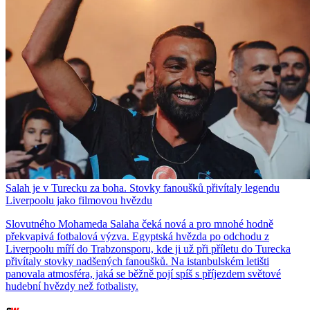
Salah je v Turecku za boha. Stovky fanoušků přivítaly legendu
Liverpoolu jako filmovou hvězdu
Slovutného Mohameda Salaha čeká nová a pro mnohé hodně
překvapivá fotbalová výzva. Egyptská hvězda po odchodu z
Liverpoolu míří do Trabzonsporu, kde ji už při příletu do Turecka
přivítaly stovky nadšených fanoušků. Na istanbulském letišti
panovala atmosféra, jaká se běžně pojí spíš s příjezdem světové
hudební hvězdy než fotbalisty.