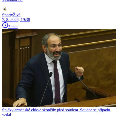
SportyŽivě
7. 8. 2026, 19:38
3 min
Špičky arménské církve skončily před soudem. Soudce se případu
vzdal