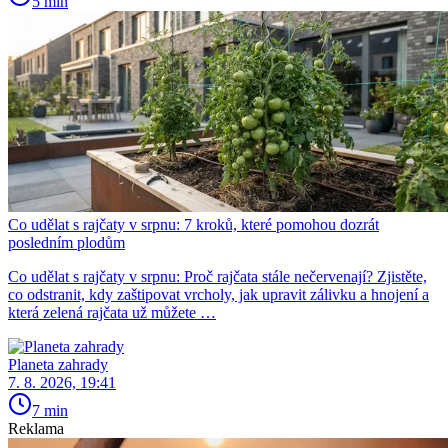
5 min
Co udělat s rajčaty v srpnu: 7 kroků, které pomohou dozrát
posledním plodům
Co udělat s rajčaty v srpnu: Proč rajčata stále nečervenají? Zjistěte,
co odstranit, kdy zaštipovat vrcholy, jak upravit zálivku a hnojení a
která zelená rajčata už můžete …
Planeta zahrady
7. 8. 2026, 19:41
7 min
Reklama