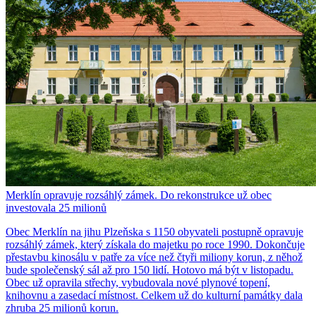
Merklín opravuje rozsáhlý zámek. Do rekonstrukce už obec
investovala 25 milionů
Obec Merklín na jihu Plzeňska s 1150 obyvateli postupně opravuje
rozsáhlý zámek, který získala do majetku po roce 1990. Dokončuje
přestavbu kinosálu v patře za více než čtyři miliony korun, z něhož
bude společenský sál až pro 150 lidí. Hotovo má být v listopadu.
Obec už opravila střechy, vybudovala nové plynové topení,
knihovnu a zasedací místnost. Celkem už do kulturní památky dala
zhruba 25 milionů korun.