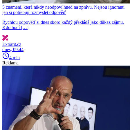
5 znamení, která nikdy neodpoví hned na zprávu. Nejsou ignoranti,
jen si potřebují rozmyslet odpověď
Rychlou odpověď si dnes skoro každý překládá jako důkaz zájmu.
Kdo hodí […]
Extrafit.cz
dnes, 09:44
4 min
Reklama