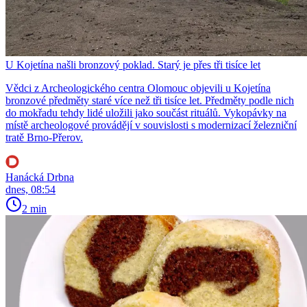
U Kojetína našli bronzový poklad. Starý je přes tři tisíce let
Vědci z Archeologického centra Olomouc objevili u Kojetína
bronzové předměty staré více než tři tisíce let. Předměty podle nich
do mokřadu tehdy lidé uložili jako součást rituálů. Vykopávky na
místě archeologové provádějí v souvislosti s modernizací železniční
tratě Brno-Přerov.
Hanácká Drbna
dnes, 08:54
2 min