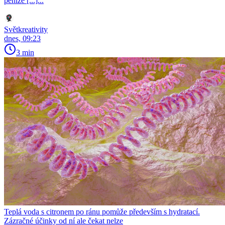
peníze [...]...
Světkreativity
dnes, 09:23
3 min
Teplá voda s citronem po ránu pomůže především s hydratací.
Zázračné účinky od ní ale čekat nelze