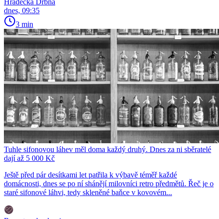
Hradecká Drbna
dnes, 09:35
3 min
Tuhle sifonovou láhev měl doma každý druhý. Dnes za ni sběratelé
dají až 5 000 Kč
Ještě před pár desítkami let patřila k výbavě téměř každé
domácnosti, dnes se po ní shánějí milovníci retro předmětů. Řeč je o
staré sifonové láhvi, tedy skleněné baňce v kovovém...