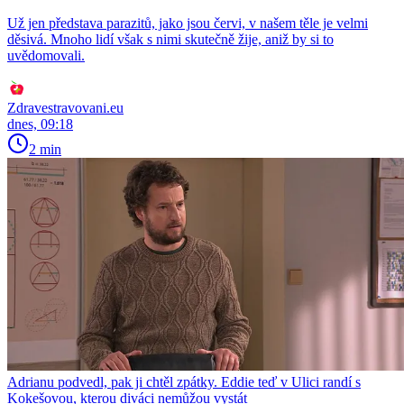
Už jen představa parazitů, jako jsou červi, v našem těle je velmi
děsivá. Mnoho lidí však s nimi skutečně žije, aniž by si to
uvědomovali.
Zdravestravovani.eu
dnes, 09:18
2 min
Adrianu podvedl, pak ji chtěl zpátky. Eddie teď v Ulici randí s
Kokešovou, kterou diváci nemůžou vystát