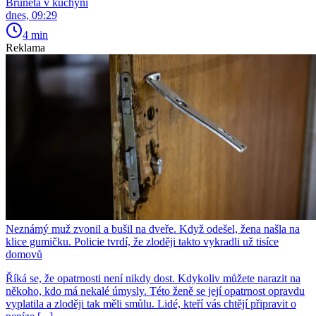
Bruneta v kuchyni
dnes, 09:29
4 min
Reklama
Neznámý muž zvonil a bušil na dveře. Když odešel, žena našla na
klice gumičku. Policie tvrdí, že zloději takto vykradli už tisíce
domovů
Říká se, že opatrnosti není nikdy dost. Kdykoliv můžete narazit na
někoho, kdo má nekalé úmysly. Této ženě se její opatrnost opravdu
vyplatila a zloději tak měli smůlu. Lidé, kteří vás chtějí připravit o