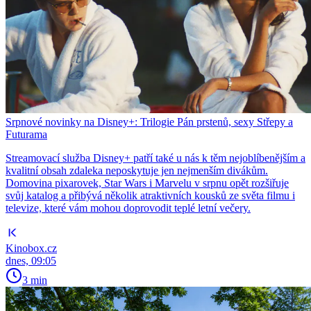
Srpnové novinky na Disney+: Trilogie Pán prstenů, sexy Střepy a
Futurama
Streamovací služba Disney+ patří také u nás k těm nejoblíbenějším a
kvalitní obsah zdaleka neposkytuje jen nejmenším divákům.
Domovina pixarovek, Star Wars i Marvelu v srpnu opět rozšiřuje
svůj katalog a přibývá několik atraktivních kousků ze světa filmu i
televize, které vám mohou doprovodit teplé letní večery.
Kinobox.cz
dnes, 09:05
3 min