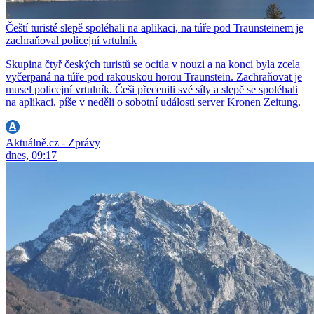
Čeští turisté slepě spoléhali na aplikaci, na túře pod Traunsteinem je
zachraňoval policejní vrtulník
Skupina čtyř českých turistů se ocitla v nouzi a na konci byla zcela
vyčerpaná na túře pod rakouskou horou Traunstein. Zachraňovat je
musel policejní vrtulník. Češi přecenili své síly a slepě se spoléhali
na aplikaci, píše v neděli o sobotní události server Kronen Zeitung.
Aktuálně.cz - Zprávy
dnes, 09:17