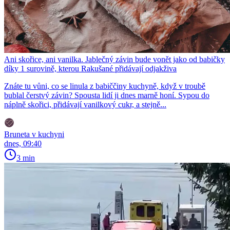
Ani skořice, ani vanilka. Jablečný závin bude vonět jako od babičky
díky 1 surovině, kterou Rakušané přidávají odjakživa
Znáte tu vůni, co se linula z babiččiny kuchyně, když v troubě
bublal čerstvý závin? Spousta lidí ji dnes marně honí. Sypou do
náplně skořici, přidávají vanilkový cukr, a stejně...
Bruneta v kuchyni
dnes, 09:40
3 min