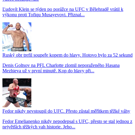
Ľudovít Klein se týden po porážce na UFC v Bělehradě vrátil k
výkonu proti Tofiqu Musayevovi. Přiznal...
Ruský obr trefil soupeře kopem do hlavy. Hotovo bylo za 52 sekund
Denis Goltsov na PFL Charlotte zlomil neporaženého Hasana
Mezhieva už v první minutě. Kop do hlavy při...
Fedor nikdy nevstoupil do UFC. Přesto zůstal měřítkem těžké váhy
Fedor Emelianenko nikdy nepodepsal s UFC, přesto se stal jednou z
největších těžkých vah historie. Jeho...