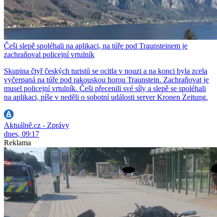
Češi slepě spoléhali na aplikaci, na túře pod Traunsteinem je
zachraňoval policejní vrtulník
Skupina čtyř českých turistů se ocitla v nouzi a na konci byla zcela
vyčerpaná na túře pod rakouskou horou Traunstein. Zachraňovat je
musel policejní vrtulník. Češi přecenili své síly a slepě se spoléhali
na aplikaci, píše v neděli o sobotní události server Kronen Zeitung.
Aktuálně.cz - Zprávy
dnes, 09:17
Reklama