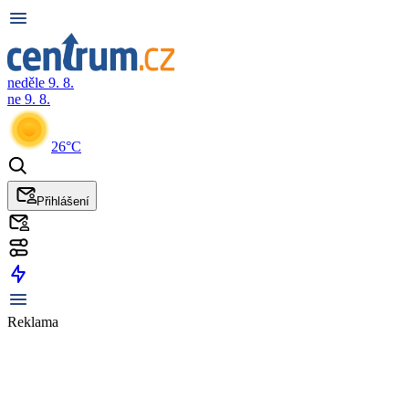
neděle 9. 8.
ne 9. 8.
26°C
Přihlášení
Reklama