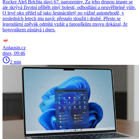
Rocker Aleš Brichta slaví 67. narozeniny. Za jeho drsnou image se
ale skrývá životní příběh plný bolesti, odhodlání a neuvěřitelné vůle.
O levé oko přišel už jako šestnáctiletý po vážné autonehodě, v
posledních letech mu navíc přestalo sloužit i druhé. Přesto se
legendární zpěvák odmítá vzdát a fanouškům znovu dokázal, že
bojovníkem zůstává i dnes.
Aplausin.cz
dnes, 09:46
2 min