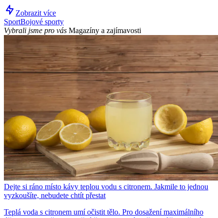
Zobrazit více
Sport
Bojové sporty
Vybrali jsme pro vás
Magazíny a zajímavosti
Dejte si ráno místo kávy teplou vodu s citronem. Jakmile to jednou
vyzkoušíte, nebudete chtít přestat
Teplá voda s citronem umí očistit tělo. Pro dosažení maximálního