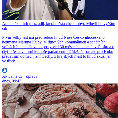
Ambiciózní lídr prozradil, která města chce dobýt. Mluvil i o vyšším
cíli
První velký test má před sebou hnutí Naše Česko jihočeského
hejtmana Martina Kuby. V říjnových komunálních a senátních
volbách bude usilovat o posty ve 130 městech a obcích v Česku a o
čtyři křesla v horní komoře parlamentu. Důležité jsou ale pro Kubu
především domácí jižní Čechy, z krajských měst to hnutí zkusí jen
ve třech.
Aktuálně.cz - Zprávy
dnes, 09:43