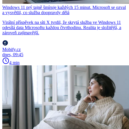
Windows 11 prý tajně šmíruje každých 15 minut. Microsoft se ozval
a vysvětlil, co služba doopravdy dělá
Virální příspěvek na síti X tvrdil, že skrytá služba ve Windows 11
odesílá data Microsoftu každou čtvrthodinu. Realita je složitější, a
zároveň zajímavější.
Mobify.cz
dnes, 09:45
4 min