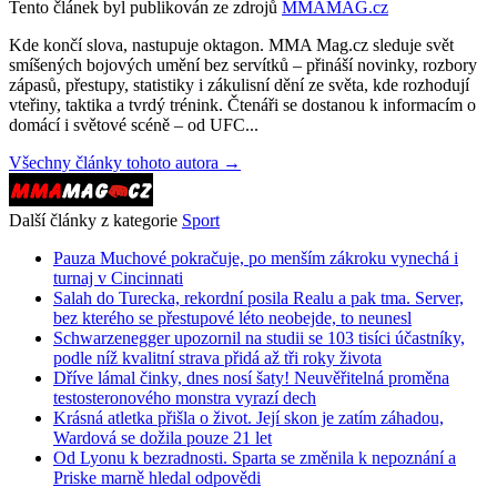
Tento článek byl publikován ze zdrojů
MMAMAG.cz
Kde končí slova, nastupuje oktagon. MMA Mag.cz sleduje svět
smíšených bojových umění bez servítků – přináší novinky, rozbory
zápasů, přestupy, statistiky i zákulisní dění ze světa, kde rozhodují
vteřiny, taktika a tvrdý trénink. Čtenáři se dostanou k informacím o
domácí i světové scéně – od UFC...
Všechny články tohoto autora →
Další články z kategorie
Sport
Pauza Muchové pokračuje, po menším zákroku vynechá i
turnaj v Cincinnati
Salah do Turecka, rekordní posila Realu a pak tma. Server,
bez kterého se přestupové léto neobejde, to neunesl
Schwarzenegger upozornil na studii se 103 tisíci účastníky,
podle níž kvalitní strava přidá až tři roky života
Dříve lámal činky, dnes nosí šaty! Neuvěřitelná proměna
testosteronového monstra vyrazí dech
Krásná atletka přišla o život. Její skon je zatím záhadou,
Wardová se dožila pouze 21 let
Od Lyonu k bezradnosti. Sparta se změnila k nepoznání a
Priske marně hledal odpovědi