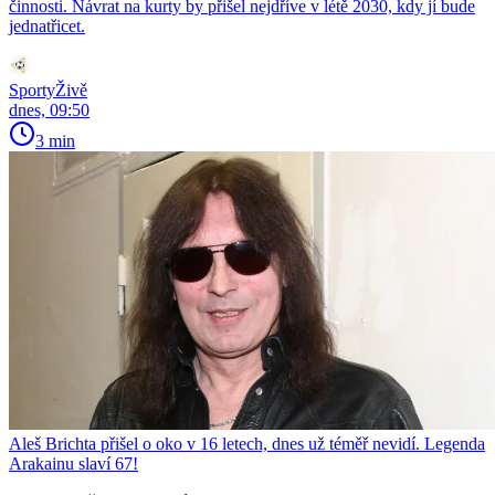
činnosti. Návrat na kurty by přišel nejdříve v létě 2030, kdy jí bude
jednatřicet.
SportyŽivě
dnes, 09:50
3 min
Aleš Brichta přišel o oko v 16 letech, dnes už téměř nevidí. Legenda
Arakainu slaví 67!