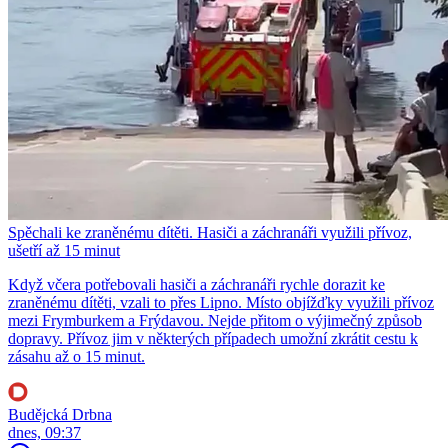
Spěchali ke zraněnému dítěti. Hasiči a záchranáři využili přívoz,
ušetří až 15 minut
Když včera potřebovali hasiči a záchranáři rychle dorazit ke
zraněnému dítěti, vzali to přes Lipno. Místo objížďky využili přívoz
mezi Frymburkem a Frýdavou. Nejde přitom o výjimečný způsob
dopravy. Přívoz jim v některých případech umožní zkrátit cestu k
zásahu až o 15 minut.
Budějcká Drbna
dnes, 09:37