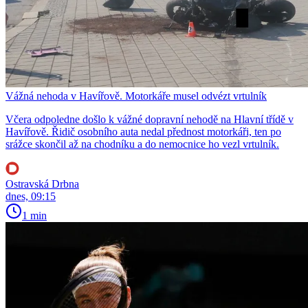
Vážná nehoda v Havířově. Motorkáře musel odvézt vrtulník
Včera odpoledne došlo k vážné dopravní nehodě na Hlavní třídě v
Havířově. Řidič osobního auta nedal přednost motorkáři, ten po
srážce skončil až na chodníku a do nemocnice ho vezl vrtulník.
Ostravská Drbna
dnes, 09:15
1 min