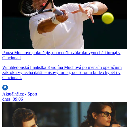
Pauza Muchové pokračuje, po menším zákroku vynechá i turnaj v
Cincinnati
Wimbledonská finalistka Karolína Muchová po menším operačním
zákroku vynechá další tenisový turnaj, po Torontu bude chybět i v
Cincinnati.
Aktuálně.cz - Sport
dnes, 09:06