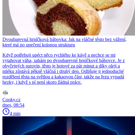
Dvoubarevná hrníčková bábovka: Jak na vláčné těsto bez vážení,
které má po upečení krásnou strukturu
Když potřebuji upéct něco rychlého ke kávě a nechce se mi
vytahovat váha, sahám po dvoubarevné hrníčkové bábovce. Je z
obyčejných surovin, těsto je hotové za pár minut a díky oleji a
mléku zůstává pěkně vláčná i druhý den. Odlišuje ji jednoduché
rozdělení těsta na světlou a kakaovou část, takže na řezu vypadá
hezky, i když s ní není skoro žádná práce.
Cooky.cz
dnes, 08:54
4 min