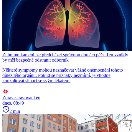
Zubnímu kameni lze předcházet správnou domácí péčí. Ten vzniklý
by měl bezpečně odstranit odborník
Některé symptomy mohou naznačovat vážné onemocnění tohoto
důležitého orgánu. Pokud se příznaky nezmírní, je vhodné
konzultovat situaci se svým lékařem.
Zdravestravovani.eu
dnes, 08:49
2 min