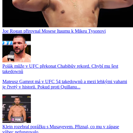
Joe Rogan přirovnal Mosese Itaumu k Mikeu Tysonovi
Polák může v UFC překonat Chabibův rekord. Chybí mu šest
takedownů
Mateusz Gamrot má v UFC 54 takedownů a mezi lehkými vahami
je čtvrtý v historii. Pokud proti Quillanu...
Klein rozebral porážku s Musayevem. Přiznal, co mu v zápase
vůbec nefungovalo