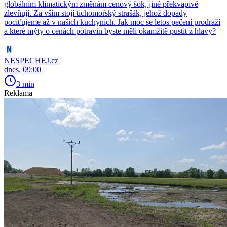
globálním klimatickým změnám cenový šok, jiné překvapivě
zlevňují. Za vším stojí tichomořský strašák, jehož dopady
pociťujeme až v našich kuchyních. Jak moc se letos pečení prodraží
a které mýty o cenách potravin byste měli okamžitě pustit z hlavy?
NESPECHEJ.cz
dnes, 09:00
3 min
Reklama