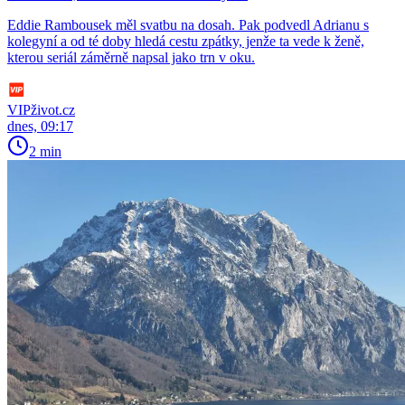
Eddie Rambousek měl svatbu na dosah. Pak podvedl Adrianu s
kolegyní a od té doby hledá cestu zpátky, jenže ta vede k ženě,
kterou seriál záměrně napsal jako trn v oku.
VIPživot.cz
dnes, 09:17
2 min