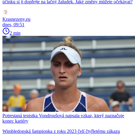
účinku si ji dopřejte na lačný žaludek. Jaké změny můžete očekávat?
Krasnezeny.eu
dnes, 09:51
2 min
Potrestaná tenistka Vondroušová napsala vzkaz, který naznačuje
konec kariéry
Wimbledonská šampionka z roku 2023 čelí čtyřletému zákazu