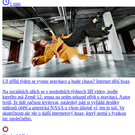
1 min
Už příští týden se vypne gravitace a bude chaos? Internet děsí hoax
Na sociálních sítích se v posledních týdnech šíří video, podle
kterého má Země 12. srpna na sedm sekund přijít o gravitaci. Autor
tvrdí, že lidé začnou levitovat, následný pád si vyžádá desítky
milionů obětí a americká NASA o všem údajně ví, jen to tají. Ve
skutečnosti ale jde o další internetový hoax, který nemá s fyzikou
nic společného.