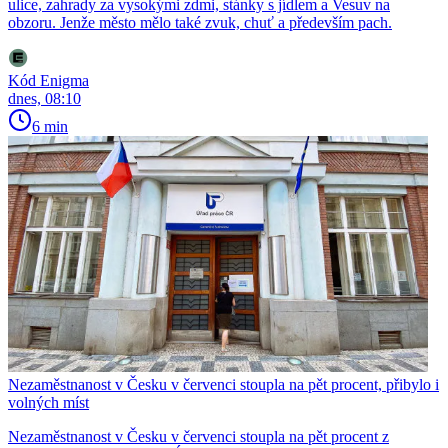
ulice, zahrady za vysokými zdmi, stánky s jídlem a Vesuv na
obzoru. Jenže město mělo také zvuk, chuť a především pach.
Kód Enigma
dnes, 08:10
6 min
Nezaměstnanost v Česku v červenci stoupla na pět procent, přibylo i
volných míst
Nezaměstnanost v Česku v červenci stoupla na pět procent z