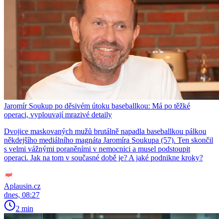
Jaromír Soukup po děsivém útoku baseballkou: Má po těžké
operaci, vyplouvají mrazivé detaily
Dvojice maskovaných mužů brutálně napadla baseballkou pálkou
někdejšího mediálního magnáta Jaromíra Soukupa (57). Ten skončil
s velmi vážnými poraněními v nemocnici a musel podstoupit
operaci. Jak na tom v současné době je? A jaké podnikne kroky?
Aplausin.cz
dnes, 08:27
2 min