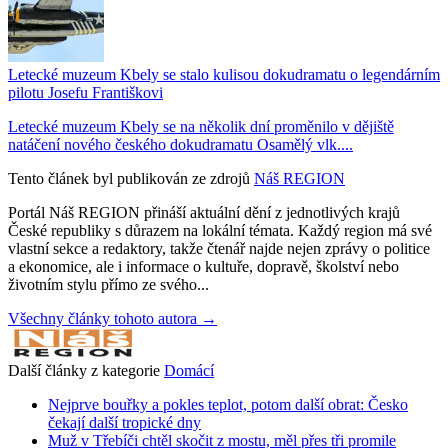
Letecké muzeum Kbely se stalo kulisou dokudramatu o legendárním
pilotu Josefu Františkovi
Letecké muzeum Kbely se na několik dní proměnilo v dějiště
natáčení nového českého dokudramatu Osamělý vlk....
Tento článek byl publikován ze zdrojů
Náš REGION
Portál Náš REGION přináší aktuální dění z jednotlivých krajů
České republiky s důrazem na lokální témata. Každý region má své
vlastní sekce a redaktory, takže čtenář najde nejen zprávy o politice
a ekonomice, ale i informace o kultuře, dopravě, školství nebo
životním stylu přímo ze svého...
Všechny články tohoto autora →
Další články z kategorie
Domácí
Nejprve bouřky a pokles teplot, potom další obrat: Česko
čekají další tropické dny
Muž v Třebíči chtěl skočit z mostu, měl přes tři promile