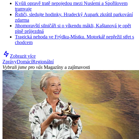
Kvůli opravě tratě nepojedou mezi Nuslemi a Spořilovem
tramvaje
Řidiči, sledujte hodinky. Hradecký Aupark zkrátil parkování
zdarma
Jihomoravští silničáři si o víkendu mákli, Kaštanová je opět
plně průjezdná
Tragická nehoda ve Frýdku-Místku. Motorkář nepřežil střet s
chodcem
Zobrazit více
Zprávy
Domácí
Regionální
Vybrali jsme pro vás
Magazíny a zajímavosti