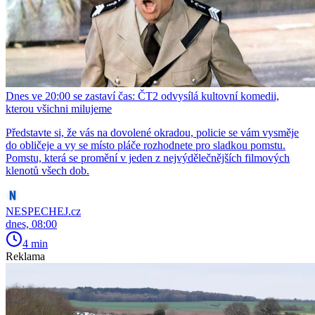
Dnes ve 20:00 se zastaví čas: ČT2 odvysílá kultovní komedii,
kterou všichni milujeme
Představte si, že vás na dovolené okradou, policie se vám vysměje
do obličeje a vy se místo pláče rozhodnete pro sladkou pomstu.
Pomstu, která se promění v jeden z nejvýdělečnějších filmových
klenotů všech dob.
NESPECHEJ.cz
dnes, 08:00
4 min
Reklama