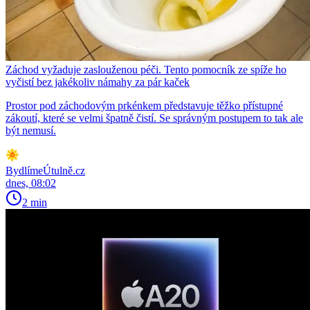
Záchod vyžaduje zaslouženou péči. Tento pomocník ze spíže ho
vyčistí bez jakékoliv námahy za pár kaček
Prostor pod záchodovým prkénkem představuje těžko přístupné
zákoutí, které se velmi špatně čistí. Se správným postupem to tak ale
být nemusí.
BydlímeÚtulně.cz
dnes, 08:02
2 min