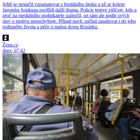
Ještě se nestačil vzpamatovat z brutálního útoku a už se kolem
Jaromíra Soukupa rozjíždí další drama. Policie teprve zjišťuje, kdo a
proč na mediálního podnikatele zaútočil, on sám ale podle svých
slov o motivu nepochybuje. Případ navíc začíná zasahovat i do jeho
rodinného života a péče o malou dceru Rozárku.
Žena.cz
dnes, 07:42