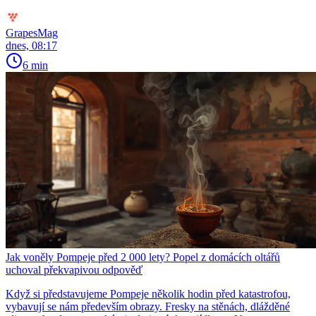
GrapesMag
dnes, 08:17
6 min
Jak voněly Pompeje před 2 000 lety? Popel z domácích oltářů
uchoval překvapivou odpověď
Když si představujeme Pompeje několik hodin před katastrofou,
vybavují se nám především obrazy. Fresky na stěnách, dlážděné