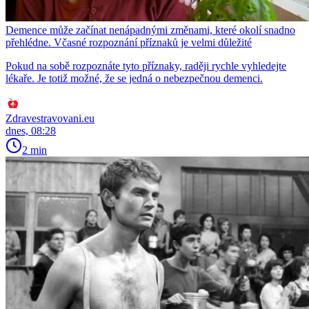
Demence může začínat nenápadnými změnami, které okolí snadno
přehlédne. Včasné rozpoznání příznaků je velmi důležité
Pokud na sobě rozpoznáte tyto příznaky, raději rychle vyhledejte
lékaře. Je totiž možné, že se jedná o nebezpečnou demenci.
Zdravestravovani.eu
dnes, 08:28
2 min