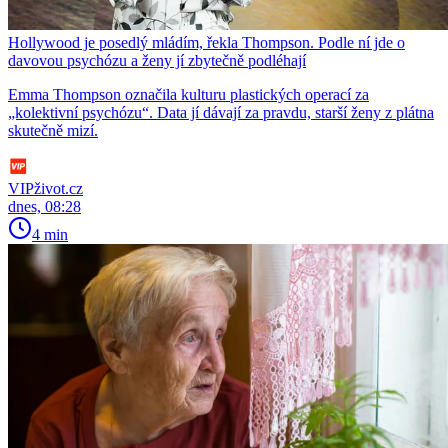
Hollywood je posedlý mládím, řekla Thompson. Podle ní jde o
davovou psychózu a ženy jí zbytečně podléhají
Emma Thompson označila kulturu plastických operací za
„kolektivní psychózu“. Data jí dávají za pravdu, starší ženy z plátna
skutečně mizí.
VIPživot.cz
dnes, 08:28
4 min