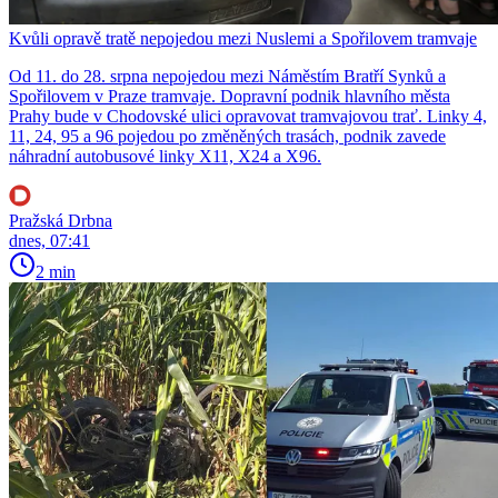
Kvůli opravě tratě nepojedou mezi Nuslemi a Spořilovem tramvaje
Od 11. do 28. srpna nepojedou mezi Náměstím Bratří Synků a
Spořilovem v Praze tramvaje. Dopravní podnik hlavního města
Prahy bude v Chodovské ulici opravovat tramvajovou trať. Linky 4,
11, 24, 95 a 96 pojedou po změněných trasách, podnik zavede
náhradní autobusové linky X11, X24 a X96.
Pražská Drbna
dnes, 07:41
2 min