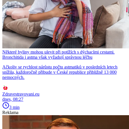
Některé byliny mohou ulevit při potížích s dýchacími cestami.
Bronchitida i astma však vyžadují správnou léčbu
Ačkoliv se rychlost nárůstu počtu astmatiků v posledních letech
snížila, každoročně přibude v České republice přibližně 13 000
nemocných.
Zdravestravovani.eu
dnes, 08:27
3 min
Reklama