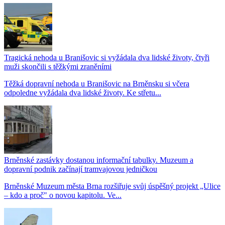
Tragická nehoda u Branišovic si vyžádala dva lidské životy, čtyři
muži skončili s těžkými zraněními
Těžká dopravní nehoda u Branišovic na Brněnsku si včera
odpoledne vyžádala dva lidské životy. Ke střetu...
Brněnské zastávky dostanou informační tabulky. Muzeum a
dopravní podnik začínají tramvajovou jedničkou
Brněnské Muzeum města Brna rozšiřuje svůj úspěšný projekt „Ulice
– kdo a proč" o novou kapitolu. Ve...