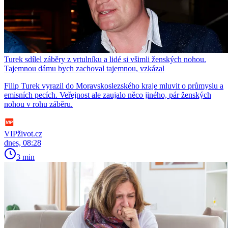
Turek sdílel záběry z vrtulníku a lidé si všimli ženských nohou.
Tajemnou dámu bych zachoval tajemnou, vzkázal
Filip Turek vyrazil do Moravskoslezského kraje mluvit o průmyslu a
emisních pecích. Veřejnost ale zaujalo něco jiného, pár ženských
nohou v rohu záběru.
VIPživot.cz
dnes, 08:28
3 min