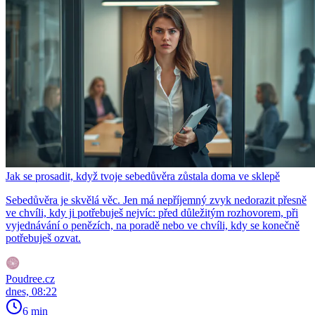
Jak se prosadit, když tvoje sebedůvěra zůstala doma ve sklepě
Sebedůvěra je skvělá věc. Jen má nepříjemný zvyk nedorazit přesně
ve chvíli, kdy ji potřebuješ nejvíc: před důležitým rozhovorem, při
vyjednávání o penězích, na poradě nebo ve chvíli, kdy se konečně
potřebuješ ozvat.
Poudree.cz
dnes, 08:22
6 min