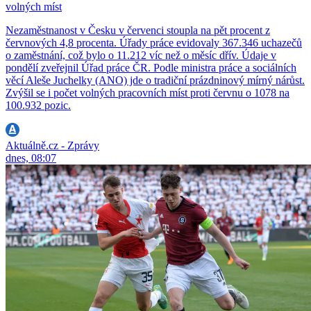
volných míst
Nezaměstnanost v Česku v červenci stoupla na pět procent z
červnových 4,8 procenta. Úřady práce evidovaly 367.346 uchazečů
o zaměstnání, což bylo o 11.212 víc než o měsíc dřív. Údaje v
pondělí zveřejnil Úřad práce ČR. Podle ministra práce a sociálních
věcí Aleše Juchelky (ANO) jde o tradiční prázdninový mírný nárůst.
Zvýšil se i počet volných pracovních míst proti červnu o 1078 na
100.932 pozic.
Aktuálně.cz - Zprávy
dnes, 08:07