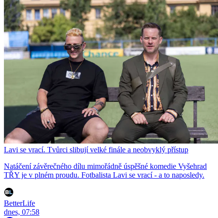
Lavi se vrací. Tvůrci slibují velké finále a neobvyklý přístup
Natáčení závěrečného dílu mimořádně úspěšné komedie Vyšehrad
TŘY je v plném proudu. Fotbalista Lavi se vrací - a to naposledy.
BetterLife
dnes, 07:58