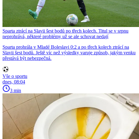
Sparta ztrácí na Slavii šest bodů po třech kolech. Titul se v srpnu
neprohrává, některé problémy už se ale schovat nedají
Sparta prohrála v Mladé Boleslavi 0:2 a po třech kolech ztrácí na
Slavii šest bodů. Ještě víc než výsledky varuje způsob, jakým venku
přestává být nebezpečná.
Vše o sportu
dnes, 08:04
3 min