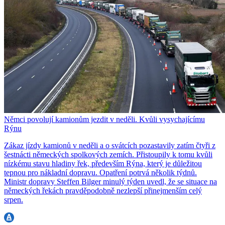
Němci povolují kamionům jezdit v neděli. Kvůli vysychajícímu
Rýnu
Zákaz jízdy kamionů v neděli a o svátcích pozastavily zatím čtyři z
šestnácti německých spolkových zemích. Přistoupily k tomu kvůli
nízkému stavu hladiny řek, především Rýna, který je důležitou
tepnou pro nákladní dopravu. Opatření potrvá několik týdnů.
Ministr dopravy Steffen Bilger minulý týden uvedl, že se situace na
německých řekách pravděpodobně nezlepší přinejmenším celý
srpen.