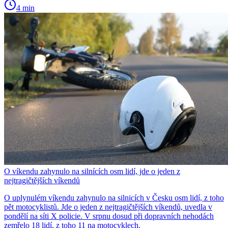
4 min
O víkendu zahynulo na silnících osm lidí, jde o jeden z
nejtragičtějších víkendů
O uplynulém víkendu zahynulo na silnicích v Česku osm lidí, z toho
pět motocyklistů. Jde o jeden z nejtragičtějších víkendů, uvedla v
pondělí na síti X policie. V srpnu dosud při dopravních nehodách
zemřelo 18 lidí, z toho 11 na motocyklech.