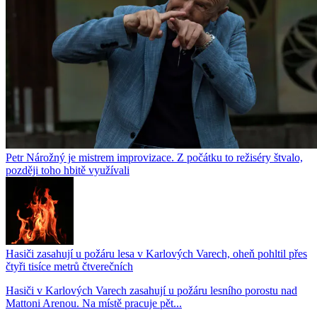
Petr Nárožný je mistrem improvizace. Z počátku to režiséry štvalo,
později toho hbitě využívali
Hasiči zasahují u požáru lesa v Karlových Varech, oheň pohltil přes
čtyři tisíce metrů čtverečních
Hasiči v Karlových Varech zasahují u požáru lesního porostu nad
Mattoni Arenou. Na místě pracuje pět...