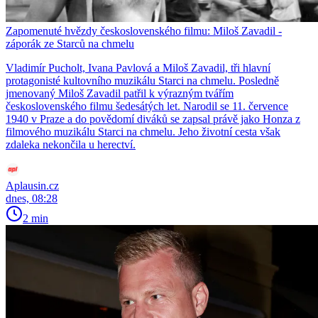
Zapomenuté hvězdy československého filmu: Miloš Zavadil -
záporák ze Starců na chmelu
Vladimír Pucholt, Ivana Pavlová a Miloš Zavadil, tři hlavní
protagonisté kultovního muzikálu Starci na chmelu. Posledně
jmenovaný Miloš Zavadil patřil k výrazným tvářím
československého filmu šedesátých let. Narodil se 11. července
1940 v Praze a do povědomí diváků se zapsal právě jako Honza z
filmového muzikálu Starci na chmelu. Jeho životní cesta však
zdaleka nekončila u herectví.
Aplausin.cz
dnes, 08:28
2 min