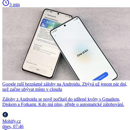
3 min
Google ruší bezplatné zálohy na Androidu. Zbývá už jenom pár dní,
než začne ubývat místo v cloudu
Zálohy z Androidu se nově počítají do sdílené kvóty s Gmailem,
Diskem a Fotkami. Kdo má plno, přijde o automatické zálohování.
Mobify.cz
dnes, 07:46