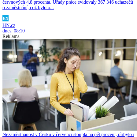
červnových 4,8 procenta. Úřady práce evidovaly 367 346 uchazečů
o zaměstnání, což bylo o...
HN.cz
dnes, 08:10
Reklama
Nezaměstnanost v Česku v červenci stoupla na pět procent, přibylo i