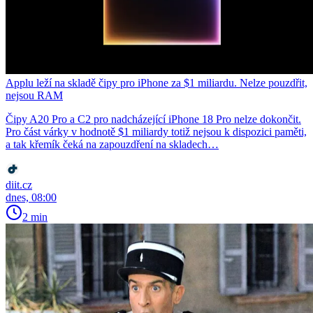
Applu leží na skladě čipy pro iPhone za $1 miliardu. Nelze pouzdřit,
nejsou RAM
Čipy A20 Pro a C2 pro nadcházející iPhone 18 Pro nelze dokončit.
Pro část várky v hodnotě $1 miliardy totiž nejsou k dispozici paměti,
a tak křemík čeká na zapouzdření na skladech…
diit.cz
dnes, 08:00
2 min