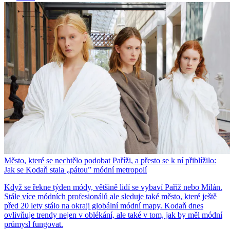
Město, které se nechtělo podobat Paříži, a přesto se k ní přiblížilo:
Jak se Kodaň stala „pátou” módní metropolí
Když se řekne týden módy, většině lidí se vybaví Paříž nebo Milán.
Stále více módních profesionálů ale sleduje také město, které ještě
před 20 lety stálo na okraji globální módní mapy. Kodaň dnes
ovlivňuje trendy nejen v oblékání, ale také v tom, jak by měl módní
průmysl fungovat.