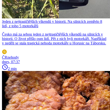
Jeden z nejtragičtějších víkendů v historii. Na silnicích zemřelo 8
lidí, z toho 5 motorkářů
Česko má za sebou jeden z nejtragičtějších víkendů na silnicích v
historii. O život přišlo osm lidí. Pět z nich byli motorkáři. Například
v neděli se stala tragická nehoda motorkáře u Horusic na Táborsku.
ČRnehody
dnes, 07:37
2 min