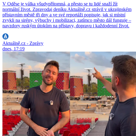
V Oděse je válka všudypřítomná, a přesto se tu lidé snaží žít
normální život. Zpravodaj deníku Aktuálně.cz strávil v ukrajinském
přístavním městě tři dny a ve své reportáži popisuje, jak si místní
zvykli na sirény, výbuchy i mobilizaci, zatímco město dál funguje –
navzdory ruským útokům na přístavy, dopravu i každodenní život.
Aktuálně.cz - Zprávy
dnes, 17:19