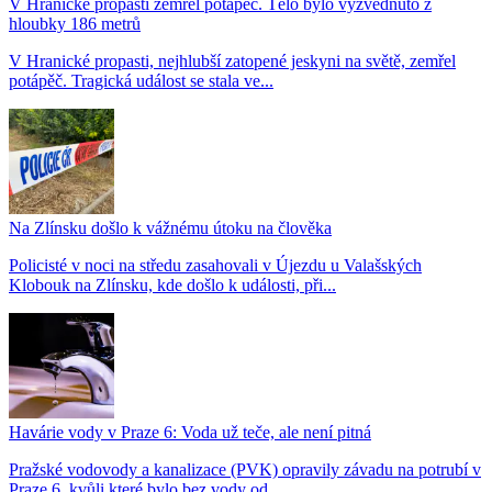
V Hranické propasti zemřel potápěč. Tělo bylo vyzvednuto z
hloubky 186 metrů
V Hranické propasti, nejhlubší zatopené jeskyni na světě, zemřel
potápěč. Tragická událost se stala ve...
Na Zlínsku došlo k vážnému útoku na člověka
Policisté v noci na středu zasahovali v Újezdu u Valašských
Klobouk na Zlínsku, kde došlo k události, při...
Havárie vody v Praze 6: Voda už teče, ale není pitná
Pražské vodovody a kanalizace (PVK) opravily závadu na potrubí v
Praze 6, kvůli které bylo bez vody od...