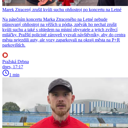
Marek Ztracený zrušil kvůli suchu ohňostroj po koncertu na Letné
Na pátečním koncertu Marka Ztraceného na Letné nebude
plánovaný ohňostroj na věžích u pódia, zpěvák ho nechal zrušit
kvůli suchu a také s ohledem na místní obyvatele a jejich zvířecí
miláčky. Pražští policisté zároveň vyzvali návštěvníky, aby do centra
města nejezdili auty, ale vozy zaparkovali na okraji města na P+R
parkovištích.
Pražská Drbna
dnes, 17:17
1 min