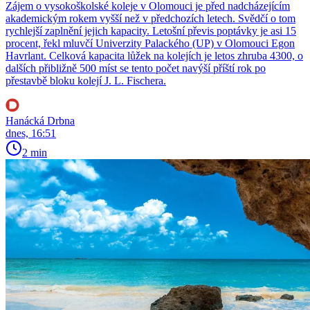
Zájem o vysokoškolské koleje v Olomouci je před nadcházejícím
akademickým rokem vyšší než v předchozích letech. Svědčí o tom
rychlejší zaplnění jejich kapacity. Letošní převis poptávky je asi 15
procent, řekl mluvčí Univerzity Palackého (UP) v Olomouci Egon
Havrlant. Celková kapacita lůžek na kolejích je letos zhruba 4300, o
dalších přibližně 500 míst se tento počet navýší příští rok po
přestavbě bloku kolejí J. L. Fischera.
Hanácká Drbna
dnes, 16:51
2 min