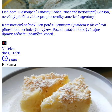
Den poté: Odstoupení Lindsay Lohan, finančně nedostupný Gibson,
nereálný příběh a zákaz pro pracovníky americké agentury
Katastrofický snímek Den poté s Dennisem Quaidem v hlavní roli
přinesl řadu technických výzev. Pozadí natáčení odkrývá tajné
úpravy scénáře i posměch vědců.
V Telce
dnes, 16:28
3 min
Reklama