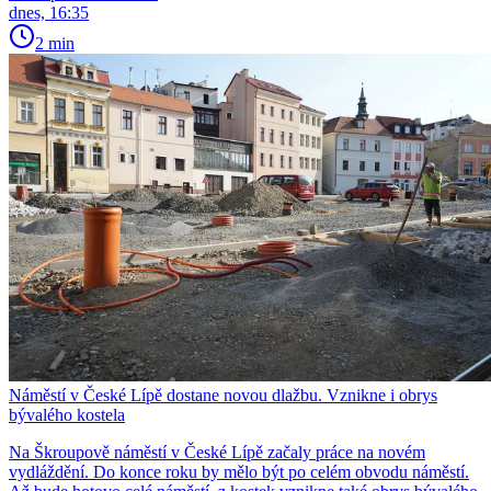
dnes, 16:35
2 min
Náměstí v České Lípě dostane novou dlažbu. Vznikne i obrys
bývalého kostela
Na Škroupově náměstí v České Lípě začaly práce na novém
vydláždění. Do konce roku by mělo být po celém obvodu náměstí.