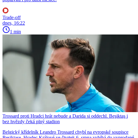
Trade-off
dnes, 16:22
1 min
Trossard proti Hradci hrát nebude a Darida si oddechl. Beşiktaş i
bez hvězdy čeká plný stadion
Belgický křídelník Leandro Trossard chybí na evropské soupisce
Beşiktaşe. Hradec Králové ve čtvrtek 6. srpna vybíhá do vyprodané