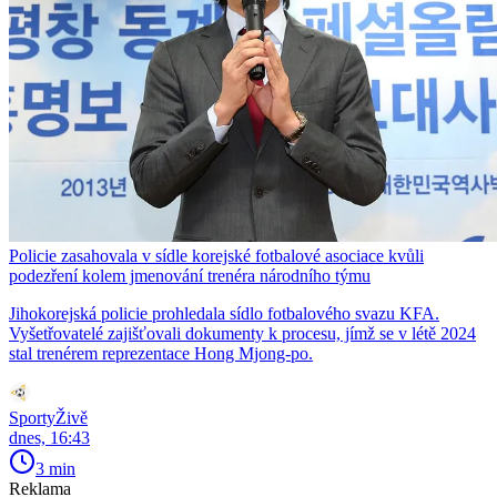
Policie zasahovala v sídle korejské fotbalové asociace kvůli
podezření kolem jmenování trenéra národního týmu
Jihokorejská policie prohledala sídlo fotbalového svazu KFA.
Vyšetřovatelé zajišťovali dokumenty k procesu, jímž se v létě 2024
stal trenérem reprezentace Hong Mjong-po.
SportyŽivě
dnes, 16:43
3 min
Reklama