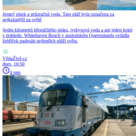
Jemný písek a průzračná voda. Tato pláž byla označena za
nejkrásnější na světě
Sedm kilometrů křemičitého písku, tyrkysová voda a ani jeden hotel
v dohledu. Whitehaven Beach v australském Queenslandu ovládla
žebříček padesáti nejlepších pláží světa.
VědaŽivě.cz
dnes, 16:50
4 min