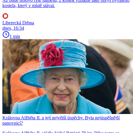
Až bude hotovo celé náměstí, z kostek vznikne také obrys bývalého
kostela, který v místě stával.
Liberecká Drbna
dnes, 16:34
1 min
Královna Alžběta II. a její největší úspěchy. Byla nejúspěšnější
panovnicí?