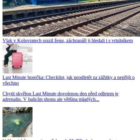
Vlak v Kolovratech srazil ženu, záchranáři ji hledali i s vrtulníkem
Last Minute horečka: Checklist, jak neodletět za zážitky a nepřijít o
všechno
Chytit skvělou Last Minute dovolenou den před odletem je
adrenalin. V balicím shonu ale většina mladých...