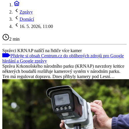
Zprávy
Domácí
16. 5. 2026, 11:00
2 min
Správci KRNAP nalíčí na řidiče více kamer
Přidejte si obsah Centrum.cz do oblíbených zdrojů pro Google
hledání a Google zprávy
Správa Krkonošského národního parku (KRNAP) navzdory kritice
některých boudařů rozšiřuje kamerový systém v národním parku.
Ten má regulovat dopravu. Dnes přibyly kamery pod Lesní…