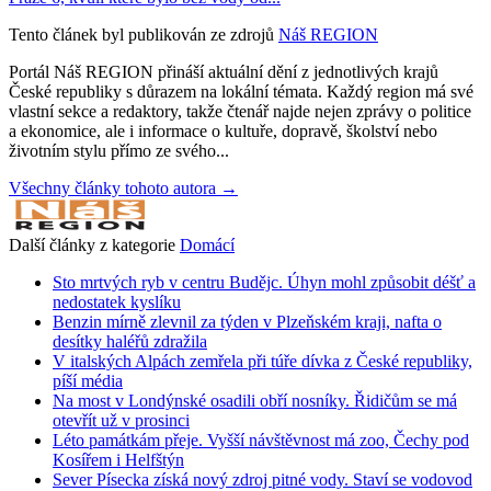
Tento článek byl publikován ze zdrojů
Náš REGION
Portál Náš REGION přináší aktuální dění z jednotlivých krajů
České republiky s důrazem na lokální témata. Každý region má své
vlastní sekce a redaktory, takže čtenář najde nejen zprávy o politice
a ekonomice, ale i informace o kultuře, dopravě, školství nebo
životním stylu přímo ze svého...
Všechny články tohoto autora →
Další články z kategorie
Domácí
Sto mrtvých ryb v centru Budějc. Úhyn mohl způsobit déšť a
nedostatek kyslíku
Benzin mírně zlevnil za týden v Plzeňském kraji, nafta o
desítky haléřů zdražila
V italských Alpách zemřela při túře dívka z České republiky,
píší média
Na most v Londýnské osadili obří nosníky. Řidičům se má
otevřít už v prosinci
Léto památkám přeje. Vyšší návštěvnost má zoo, Čechy pod
Kosířem i Helfštýn
Sever Písecka získá nový zdroj pitné vody. Staví se vodovod