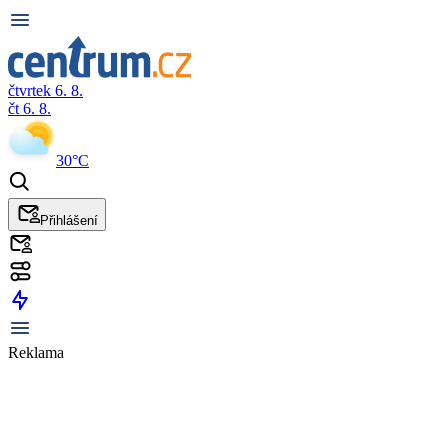
čtvrtek 6. 8.
čt 6. 8.
30°C
Přihlášení
Reklama