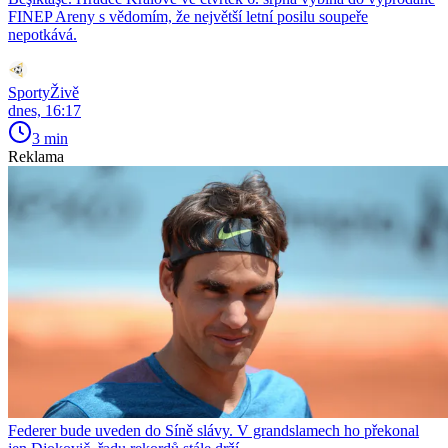
FINEP Areny s vědomím, že největší letní posilu soupeře
nepotkává.
SportyŽivě
dnes, 16:17
3 min
Reklama
Federer bude uveden do Síně slávy. V grandslamech ho překonal