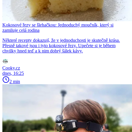
Kokosové řezy se šlehačkou: Jednoduchý moučník, který si
zamiluje celá rodina
Některé recepty dokazují, že v jednoduchosti je skutečně krása.
Přesně takové jsou i tyto kokosové řezy. Upečete si je během
chvilky hned teď a k nim dobrý šálek kávy.
Cooky.cz
dnes, 16:25
2 min