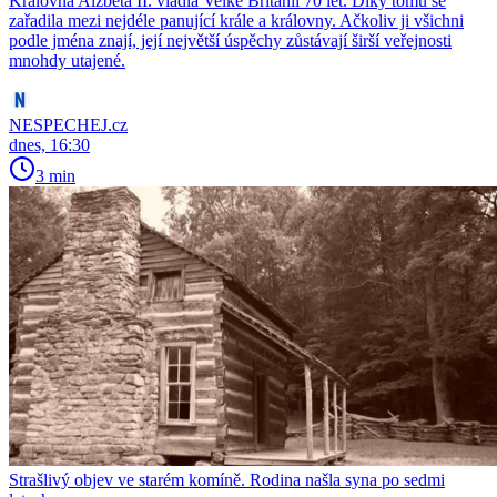
Královna Alžběta II. vládla Velké Británii 70 let. Díky tomu se
zařadila mezi nejdéle panující krále a královny. Ačkoliv ji všichni
podle jména znají, její největší úspěchy zůstávají širší veřejnosti
mnohdy utajené.
NESPECHEJ.cz
dnes, 16:30
3 min
Strašlivý objev ve starém komíně. Rodina našla syna po sedmi