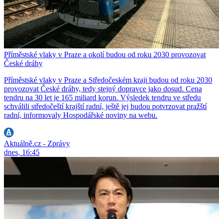
Příměstské vlaky v Praze a okolí budou od roku 2030 provozovat
České dráhy
Příměstské vlaky v Praze a Středočeském kraji budou od roku 2030
provozovat České dráhy, tedy stejný dopravce jako dosud. Cena
tendru na 30 let je 165 miliard korun. Výsledek tendru ve středu
schválili středočeští krajští radní, ještě jej budou potvrzovat pražští
radní, informovaly Hospodářské noviny na webu.
Aktuálně.cz - Zprávy
dnes, 16:45