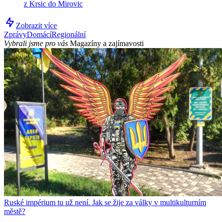
z Krsic do Mirovic
Zobrazit více
Zprávy
Domácí
Regionální
Vybrali jsme pro vás
Magazíny a zajímavosti
Ruské impérium tu už není. Jak se žije za války v multikulturním
městě?