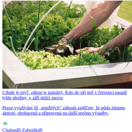
Cibule je pryč, záhon je prázdný. Kdo do něj teď v červenci nasadí
tyhle plodiny, v září sklízí znovu
Praxe využívání již „použitých“ záhonů zajišťuje, že půda zůstane
aktivní, obohacená a připravená na další sezónu výsadby.
Chalupáři-Zahrádkáři