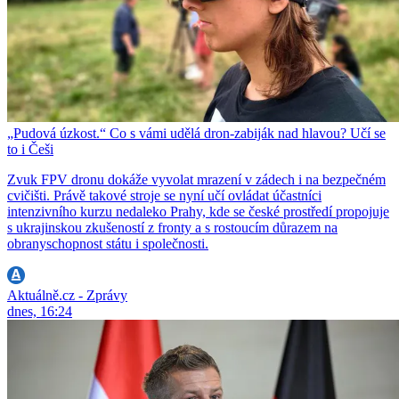
„Pudová úzkost.“ Co s vámi udělá dron-zabiják nad hlavou? Učí se
to i Češi
Zvuk FPV dronu dokáže vyvolat mrazení v zádech i na bezpečném
cvičišti. Právě takové stroje se nyní učí ovládat účastníci
intenzivního kurzu nedaleko Prahy, kde se české prostředí propojuje
s ukrajinskou zkušeností z fronty a s rostoucím důrazem na
obranyschopnost státu i společnosti.
Aktuálně.cz - Zprávy
dnes, 16:24