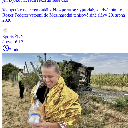
jen Djokovič, řadu rekordů stále drží
Vstupenky na ceremoniál v Newportu se vyprodaly za dvě minuty.
Roger Federer vstoupí do Mezinárodní tenisové síně slávy 29. srpna
2026.
SportyŽivě
dnes, 16:12
3 min