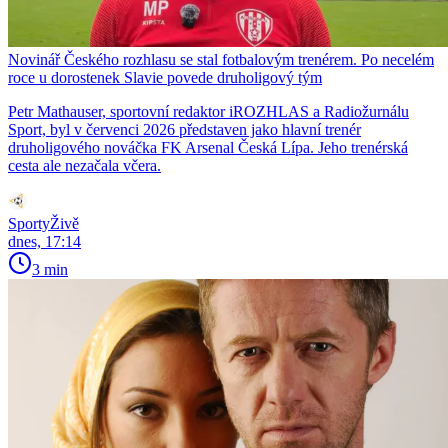
Novinář Českého rozhlasu se stal fotbalovým trenérem. Po necelém
roce u dorostenek Slavie povede druholigový tým
Petr Mathauser, sportovní redaktor iROZHLAS a Radiožurnálu
Sport, byl v červenci 2026 představen jako hlavní trenér
druholigového nováčka FK Arsenal Česká Lípa. Jeho trenérská
cesta ale nezačala včera.
SportyŽivě
dnes, 17:14
3 min