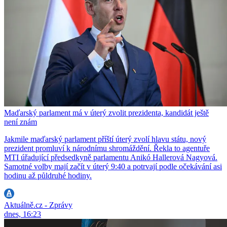
Maďarský parlament má v úterý zvolit prezidenta, kandidát ještě
není znám
Jakmile maďarský parlament příští úterý zvolí hlavu státu, nový
prezident promluví k národnímu shromáždění. Řekla to agentuře
MTI úřadující předsedkyně parlamentu Anikó Hallerová Nagyová.
Samotné volby mají začít v úterý 9:40 a potrvají podle očekávání asi
hodinu až půldruhé hodiny.
Aktuálně.cz - Zprávy
dnes, 16:23