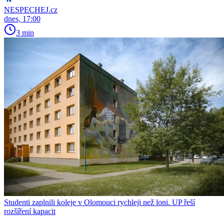
NESPECHEJ.cz
dnes, 17:00
3 min
Studenti zaplnili koleje v Olomouci rychleji než loni. UP řeší
rozšíření kapacit