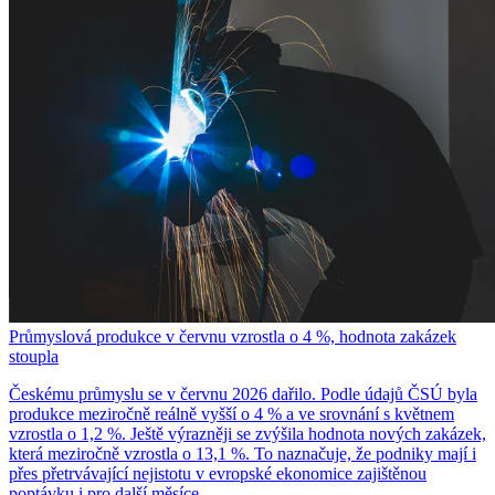
Průmyslová produkce v červnu vzrostla o 4 %, hodnota zakázek
stoupla
Českému průmyslu se v červnu 2026 dařilo. Podle údajů ČSÚ byla
produkce meziročně reálně vyšší o 4 % a ve srovnání s květnem
vzrostla o 1,2 %. Ještě výrazněji se zvýšila hodnota nových zakázek,
která meziročně vzrostla o 13,1 %. To naznačuje, že podniky mají i
přes přetrvávající nejistotu v evropské ekonomice zajištěnou
poptávku i pro další měsíce.