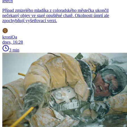
letech
Případ zmizelého mladíka z coloradského městečka ukončil
nečekaný objev ve staré opuštěné chatě. Okolnosti úmrtí ale
zpochybňují vyšetřovací verzi.
kroniQa
dnes, 16:28
3 min