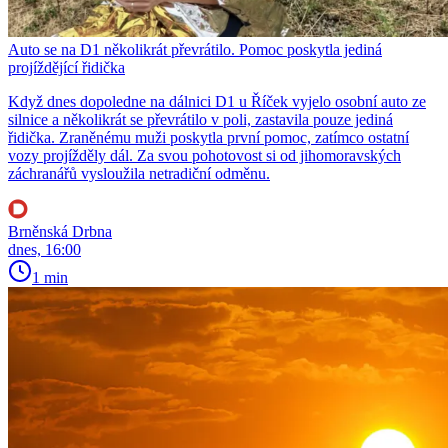
Auto se na D1 několikrát převrátilo. Pomoc poskytla jediná
projíždějící řidička
Když dnes dopoledne na dálnici D1 u Říček vyjelo osobní auto ze
silnice a několikrát se převrátilo v poli, zastavila pouze jediná
řidička. Zraněnému muži poskytla první pomoc, zatímco ostatní
vozy projížděly dál. Za svou pohotovost si od jihomoravských
záchranářů vysloužila netradiční odměnu.
Brněnská Drbna
dnes, 16:00
1 min