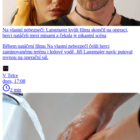
Na vlastní nebezpečí: Langmajer kvůli filmu skončil na operaci,
herci natáčeli mezi minami a čekala je pikantní scéna
Během natáčení filmu Na vlastní nebezpečí čelili herci
zaminovanému terénu i ledové vodě. Jiří Langmajer navíc putoval
rovnou na operační sál.
V Telce
dnes, 17:08
2 min