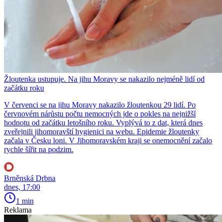
Žloutenka ustupuje. Na jihu Moravy se nakazilo nejméně lidí od
začátku roku
V červenci se na jihu Moravy nakazilo žloutenkou 29 lidí. Po
červnovém nárůstu počtu nemocných jde o pokles na nejnižší
hodnotu od začátku letošního roku. Vyplývá to z dat, která dnes
zveřejnili jihomoravští hygienici na webu. Epidemie žloutenky
začala v Česku loni. V Jihomoravském kraji se onemocnění začalo
rychle šířit na podzim.
Brněnská Drbna
dnes, 17:00
1 min
Reklama