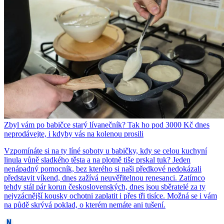
Zbyl vám po babičce starý lívanečník? Tak ho pod 3000 Kč dnes
neprodávejte, i kdyby vás na kolenou prosili
Vzpomínáte si na ty líné soboty u babičky, kdy se celou kuchyní
linula vůně sladkého těsta a na plotně tiše prskal tuk? Jeden
nenápadný pomocník, bez kterého si naši předkové nedokázali
představit víkend, dnes zažívá neuvěřitelnou renesanci. Zatímco
tehdy stál pár korun československých, dnes jsou sběratelé za ty
nejvzácnější kousky ochotni zaplatit i přes tři tisíce. Možná se i vám
na půdě skrývá poklad, o kterém nemáte ani tušení.