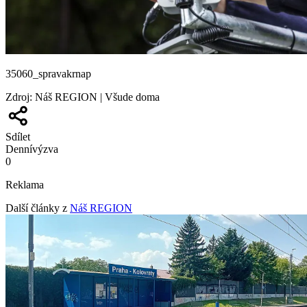
35060_spravakrnap
Zdroj
:
Náš REGION | Všude doma
Sdílet
Denní
výzva
0
Reklama
Další články z
Náš REGION