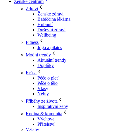
Ženské centrum
Zdraví
Ženské zdraví
Babiččina lékárna
Hubnutí
Duševní zdraví
Wellbeing
Fitness
Jóga a pilates
Módní trendy
Aktuální trendy
Doplňky
Krása
Péče o pleť
Péče o tělo
Vlasy
Nehty
Příběhy ze života
Inspirativní ženy
Rodina & komunita
Výchova
Přátelství
Vztahy