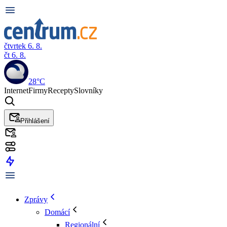
čtvrtek 6. 8.
čt 6. 8.
28°C
Internet
Firmy
Recepty
Slovníky
Přihlášení
Zprávy
Domácí
Regionální