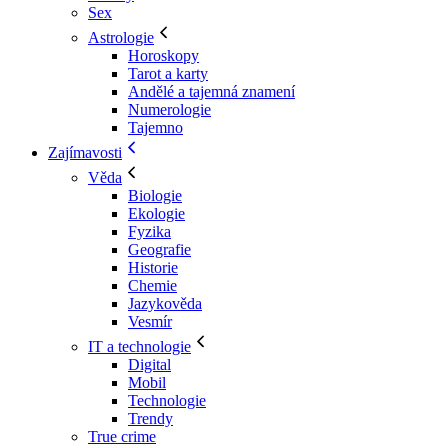
Sex
Astrologie
Horoskopy
Tarot a karty
Andělé a tajemná znamení
Numerologie
Tajemno
Zajímavosti
Věda
Biologie
Ekologie
Fyzika
Geografie
Historie
Chemie
Jazykověda
Vesmír
IT a technologie
Digital
Mobil
Technologie
Trendy
True crime