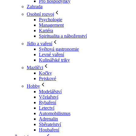
Pro hospodyňky
Zahrada
Osobní rozvoj
Psychologie
Management
Kariéra
Spiritualita a náboženství
Jídlo a vaření
Světová gastronomie
Levné vaření
Kulinářské triky
Mazlíčci
Kočky
Pejskové
Hobby
Modelářství
Včelařství
Rybaření
Letectví
Automobilismus
Adrenalin
Sběratelství
Houbaření