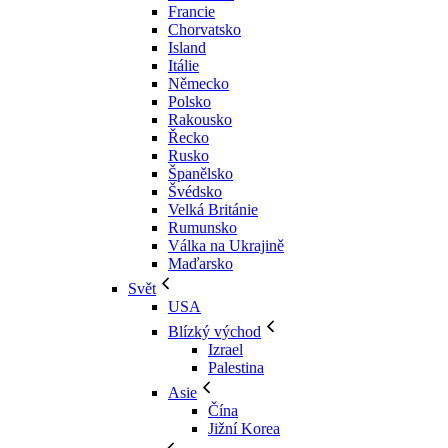
Francie
Chorvatsko
Island
Itálie
Německo
Polsko
Rakousko
Řecko
Rusko
Španělsko
Švédsko
Velká Británie
Rumunsko
Válka na Ukrajině
Maďarsko
Svět
USA
Blízký východ
Izrael
Palestina
Asie
Čína
Jižní Korea