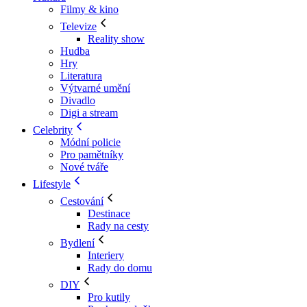
Filmy & kino
Televize
Reality show
Hudba
Hry
Literatura
Výtvarné umění
Divadlo
Digi a stream
Celebrity
Módní policie
Pro pamětníky
Nové tváře
Lifestyle
Cestování
Destinace
Rady na cesty
Bydlení
Interiery
Rady do domu
DIY
Pro kutily