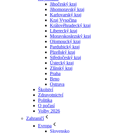
Jihočeský kraj
Jihomoravský kraj
Karlovarský kraj
Kraj Vysočina
Králověhradecký kraj
Liberecký kraj
Moravskoslezský kraj
Olomoucký kraj
Pardubický kraj
Plzeňský kraj
Středočeský kraj
Ústecký kraj
Zlínský kraj
Praha
Brno
Ostrava
Školství
Zdravotnictví
Politika
O počasí
Volby 2026
Zahraničí
Evropa
Slovensko