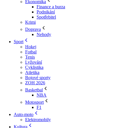
Ekonomika
Finance a burza
Podnikání
Spotřebitel
Krimi
Doprava
Nehody
Sport
Hokej
Fotbal
Tenis
Lyžování
Cyklistika
Atletika
Bojové sporty
ZOH 2026
Basketbal
NBA
Motosport
F1
Auto-moto
Elektromobily
Kultura