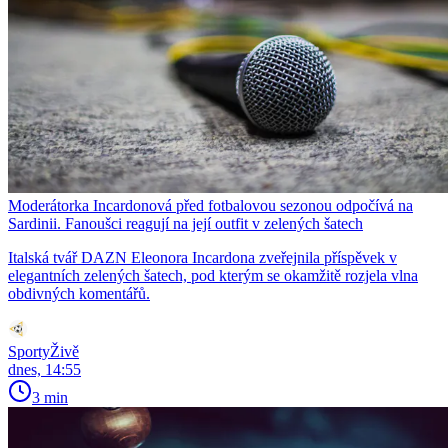
Moderátorka Incardonová před fotbalovou sezonou odpočívá na
Sardinii. Fanoušci reagují na její outfit v zelených šatech
Italská tvář DAZN Eleonora Incardona zveřejnila příspěvek v
elegantních zelených šatech, pod kterým se okamžitě rozjela vlna
obdivných komentářů.
SportyŽivě
dnes, 14:55
3 min