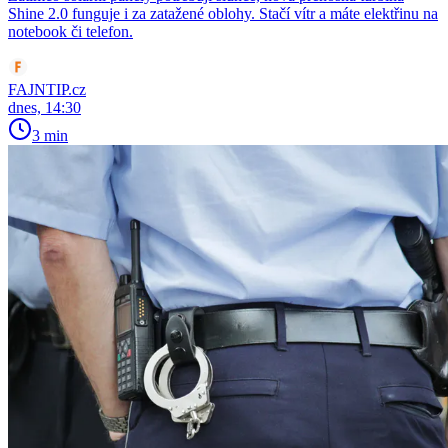
Shine 2.0 funguje i za zatažené oblohy. Stačí vítr a máte elektřinu na
notebook či telefon.
FAJNTIP.cz
dnes, 14:30
3 min