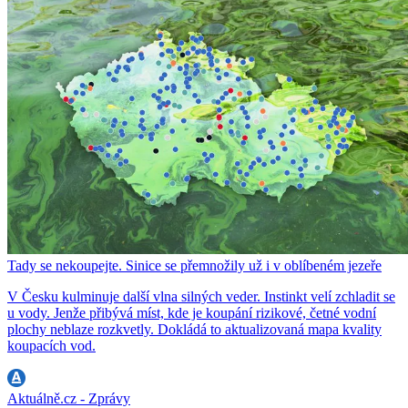
Tady se nekoupejte. Sinice se přemnožily už i v oblíbeném jezeře
V Česku kulminuje další vlna silných veder. Instinkt velí zchladit se
u vody. Jenže přibývá míst, kde je koupání rizikové, četné vodní
plochy neblaze rozkvetly. Dokládá to aktualizovaná mapa kvality
koupacích vod.
Aktuálně.cz - Zprávy