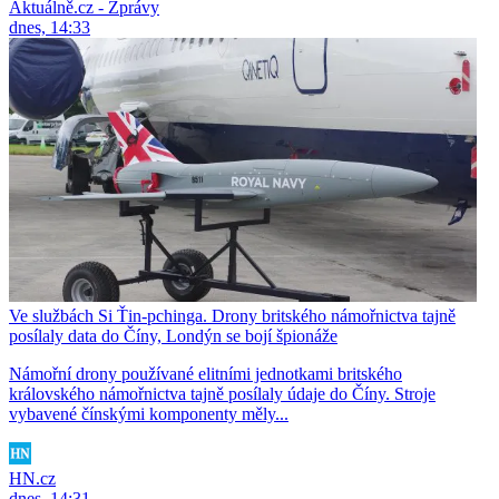
Aktuálně.cz - Zprávy
dnes, 14:33
Ve službách Si Ťin-pchinga. Drony britského námořnictva tajně
posílaly data do Číny, Londýn se bojí špionáže
Námořní drony používané elitními jednotkami britského
královského námořnictva tajně posílaly údaje do Číny. Stroje
vybavené čínskými komponenty měly...
HN.cz
dnes, 14:31