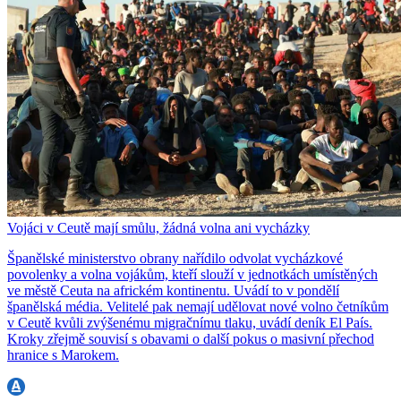
Vojáci v Ceutě mají smůlu, žádná volna ani vycházky
Španělské ministerstvo obrany nařídilo odvolat vycházkové
povolenky a volna vojákům, kteří slouží v jednotkách umístěných
ve městě Ceuta na africkém kontinentu. Uvádí to v pondělí
španělská média. Velitelé pak nemají udělovat nové volno četníkům
v Ceutě kvůli zvýšenému migračnímu tlaku, uvádí deník El País.
Kroky zřejmě souvisí s obavami o další pokus o masivní přechod
hranice s Marokem.