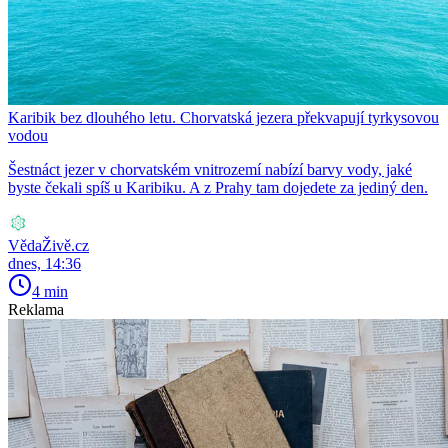
Karibik bez dlouhého letu. Chorvatská jezera překvapují tyrkysovou
vodou
Šestnáct jezer v chorvatském vnitrozemí nabízí barvy vody, jaké
byste čekali spíš u Karibiku. A z Prahy tam dojedete za jediný den.
VědaŽivě.cz
dnes, 14:36
4 min
Reklama