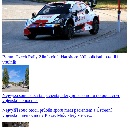
Barum Czech Rally Zlín bude hlídat skoro 300 policistů, nasadí i
vrtulník
Nejvyšší soud se zastal pacienta, který přišel o nohu po operaci ve
vojenské nemocnici
Nejvyšší soud otočil průběh sporu mezi pacientem a Ústřední
vojenskou nemocnicí v Praze. Muž, který v roce...