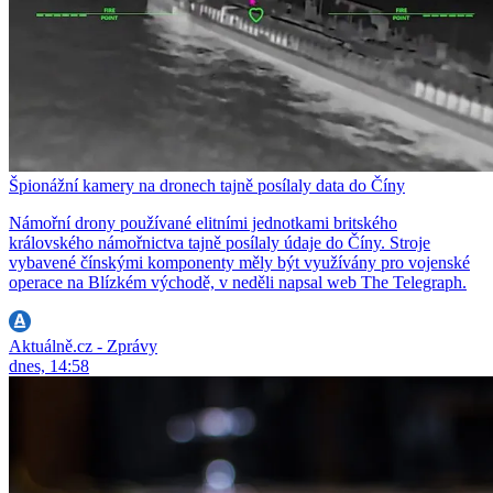
Špionážní kamery na dronech tajně posílaly data do Číny
Námořní drony používané elitními jednotkami britského
královského námořnictva tajně posílaly údaje do Číny. Stroje
vybavené čínskými komponenty měly být využívány pro vojenské
operace na Blízkém východě, v neděli napsal web The Telegraph.
Aktuálně.cz - Zprávy
dnes, 14:58