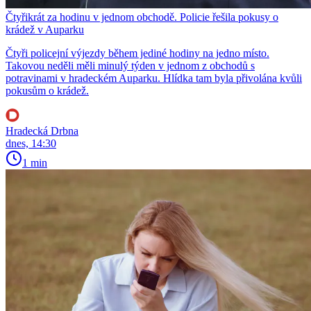
Čtyřikrát za hodinu v jednom obchodě. Policie řešila pokusy o
krádež v Auparku
Čtyři policejní výjezdy během jediné hodiny na jedno místo.
Takovou neděli měli minulý týden v jednom z obchodů s
potravinami v hradeckém Auparku. Hlídka tam byla přivolána kvůli
pokusům o krádež.
Hradecká Drbna
dnes, 14:30
1 min