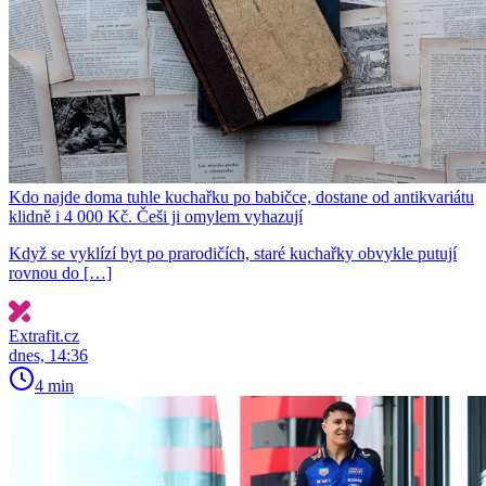
Kdo najde doma tuhle kuchařku po babičce, dostane od antikvariátu
klidně i 4 000 Kč. Češi ji omylem vyhazují
Když se vyklízí byt po prarodičích, staré kuchařky obvykle putují
rovnou do […]
Extrafit.cz
dnes, 14:36
4 min