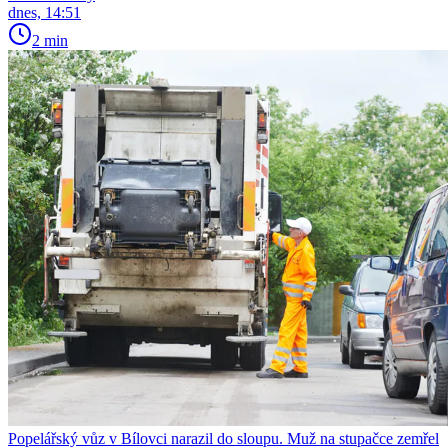
dnes, 14:51
2 min
Popelářský vůz v Bílovci narazil do sloupu. Muž na stupačce zemřel