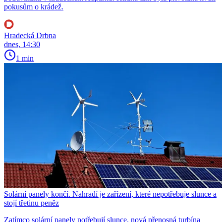
pokusům o krádež.
Hradecká Drbna
dnes, 14:30
1 min
Solární panely končí. Nahradí je zařízení, které nepotřebuje slunce a
stojí třetinu peněz
Zatímco solární panely potřebují slunce, nová přenosná turbína