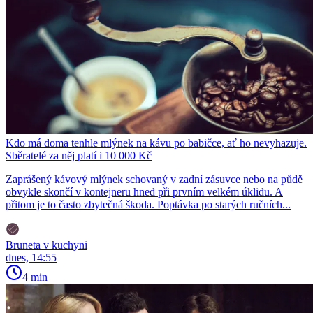
Kdo má doma tenhle mlýnek na kávu po babičce, ať ho nevyhazuje.
Sběratelé za něj platí i 10 000 Kč
Zaprášený kávový mlýnek schovaný v zadní zásuvce nebo na půdě
obvykle skončí v kontejneru hned při prvním velkém úklidu. A
přitom je to často zbytečná škoda. Poptávka po starých ručních...
Bruneta v kuchyni
dnes, 14:55
4 min