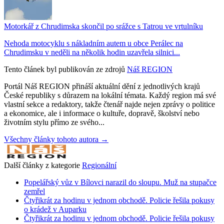
Motorkář z Chrudimska skončil po srážce s Tatrou ve vrtulníku
Nehoda motocyklu s nákladním autem u obce Perálec na
Chrudimsku v neděli na několik hodin uzavřela silnici...
Tento článek byl publikován ze zdrojů
Náš REGION
Portál Náš REGION přináší aktuální dění z jednotlivých krajů
České republiky s důrazem na lokální témata. Každý region má své
vlastní sekce a redaktory, takže čtenář najde nejen zprávy o politice
a ekonomice, ale i informace o kultuře, dopravě, školství nebo
životním stylu přímo ze svého...
Všechny články tohoto autora →
Další články z kategorie
Regionální
Popelářský vůz v Bílovci narazil do sloupu. Muž na stupačce
zemřel
Čtyřikrát za hodinu v jednom obchodě. Policie řešila pokusy
o krádež v Auparku
Čtyřikrát za hodinu v jednom obchodě. Policie řešila pokusy