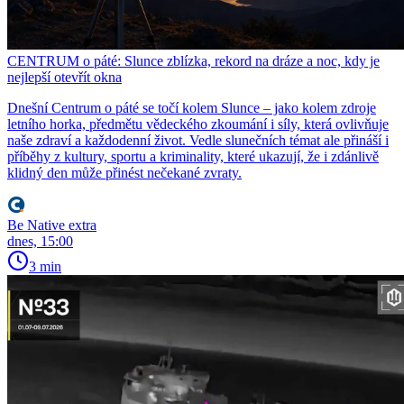
CENTRUM o páté: Slunce zblízka, rekord na dráze a noc, kdy je
nejlepší otevřít okna
Dnešní Centrum o páté se točí kolem Slunce – jako kolem zdroje
letního horka, předmětu vědeckého zkoumání i síly, která ovlivňuje
naše zdraví a každodenní život. Vedle slunečních témat ale přináší i
příběhy z kultury, sportu a kriminality, které ukazují, že i zdánlivě
klidný den může přinést nečekané zvraty.
Be Native extra
dnes, 15:00
3 min