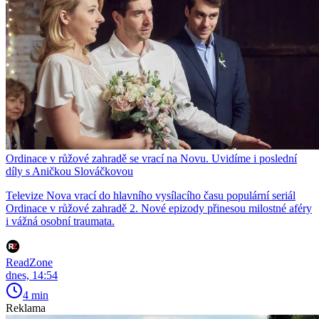
Ordinace v růžové zahradě se vrací na Novu. Uvidíme i poslední
díly s Aničkou Slováčkovou
Televize Nova vrací do hlavního vysílacího času populární seriál
Ordinace v růžové zahradě 2. Nové epizody přinesou milostné aféry
i vážná osobní traumata.
ReadZone
dnes, 14:54
4 min
Reklama