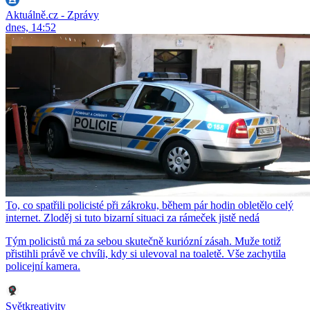
Aktuálně.cz - Zprávy
dnes, 14:52
To, co spatřili policisté při zákroku, během pár hodin obletělo celý
internet. Zloděj si tuto bizarní situaci za rámeček jistě nedá
Tým policistů má za sebou skutečně kuriózní zásah. Muže totiž
přistihli právě ve chvíli, kdy si ulevoval na toaletě. Vše zachytila
policejní kamera.
Světkreativity