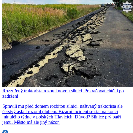
Rozzuřený traktorista rozoral novou silnici. Pokračovat chtěl i po
zadržení
Spravili mu před domem rozbitou silnici, naštvaný traktorista ale
čerstvý asfalt rozoral pluhem. Bizarní incident se stal na konci
minulého týdne v polských Hlavicích. Důvod? Silnice prý patří
jemu. Město má ale jiný názor.