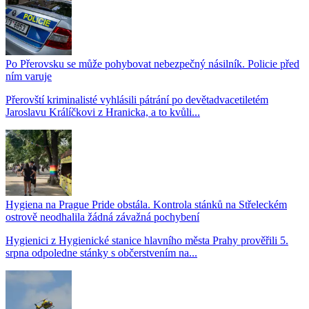
Po Přerovsku se může pohybovat nebezpečný násilník. Policie před
ním varuje
Přerovští kriminalisté vyhlásili pátrání po devětadvacetiletém
Jaroslavu Králíčkovi z Hranicka, a to kvůli...
Hygiena na Prague Pride obstála. Kontrola stánků na Střeleckém
ostrově neodhalila žádná závažná pochybení
Hygienici z Hygienické stanice hlavního města Prahy prověřili 5.
srpna odpoledne stánky s občerstvením na...