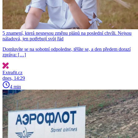
5 znamení, která nesnesou změnu plánů na poslední chvíli. Nejsou
náladová, jen potřebují svůj řád
Domluvíte se na sobotní odpoledne, těšíte se, a den předem dorazí
zpráva: […]
Extrafit.cz
dnes, 14:29
4 min