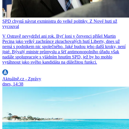
SPD chystá návrat exministra do velké politiky. Z Nové huti už
vycouval
V Ostravě nevydržel ani rok. Byť loni v červenci přišel Martin
Pecina jako velký zachránce zkrachovalých hutí Liberty, dnes už
nemá s podnikem nic společného. Jaké budou jeho další kroky, není
jisté. Bývalý ministr průmyslu a šéf antimonopolního úřadu však
nadále spolupracuje s vládním hnutím SPD, jež by ho mohlo
vytáhnout jako svého kandidáta na důležitou funkci.
Aktuálně.cz - Zprávy
dnes, 14:38