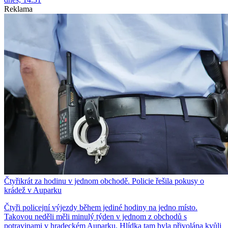
Reklama
Čtyřikrát za hodinu v jednom obchodě. Policie řešila pokusy o
krádež v Auparku
Čtyři policejní výjezdy během jediné hodiny na jedno místo.
Takovou neděli měli minulý týden v jednom z obchodů s
potravinami v hradeckém Auparku. Hlídka tam byla přivolána kvůli