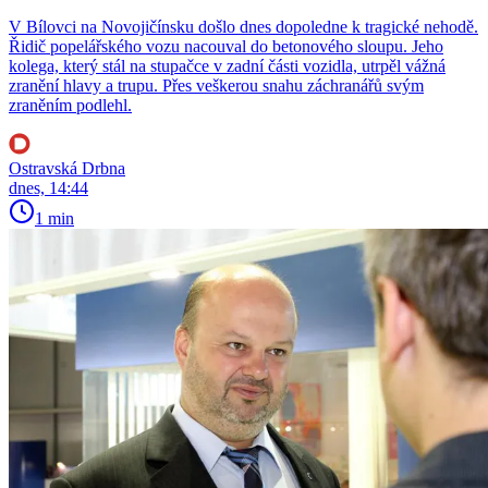
V Bílovci na Novojičínsku došlo dnes dopoledne k tragické nehodě.
Řidič popelářského vozu nacouval do betonového sloupu. Jeho
kolega, který stál na stupačce v zadní části vozidla, utrpěl vážná
zranění hlavy a trupu. Přes veškerou snahu záchranářů svým
zraněním podlehl.
Ostravská Drbna
dnes, 14:44
1 min