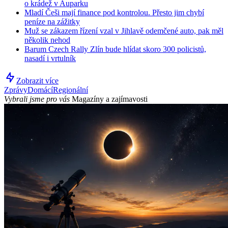
o krádež v Auparku
Mladí Češi mají finance pod kontrolou. Přesto jim chybí
peníze na zážitky
Muž se zákazem řízení vzal v Jihlavě odemčené auto, pak měl
několik nehod
Barum Czech Rally Zlín bude hlídat skoro 300 policistů,
nasadí i vrtulník
Zobrazit více
Zprávy
Domácí
Regionální
Vybrali jsme pro vás
Magazíny a zajímavosti