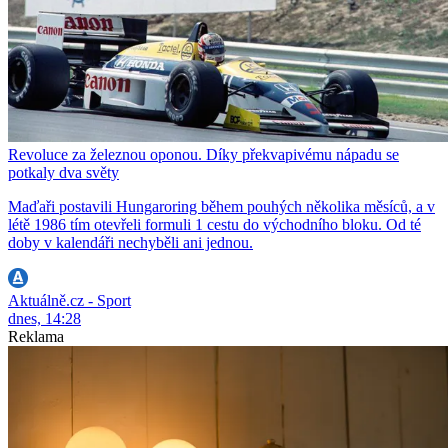
Revoluce za železnou oponou. Díky překvapivému nápadu se
potkaly dva světy
Maďaři postavili Hungaroring během pouhých několika měsíců, a v
létě 1986 tím otevřeli formuli 1 cestu do východního bloku. Od té
doby v kalendáři nechyběli ani jednou.
Aktuálně.cz - Sport
dnes, 14:28
Reklama