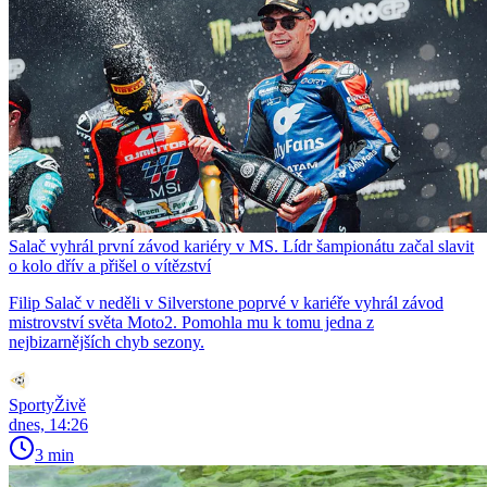
Salač vyhrál první závod kariéry v MS. Lídr šampionátu začal slavit
o kolo dřív a přišel o vítězství
Filip Salač v neděli v Silverstone poprvé v kariéře vyhrál závod
mistrovství světa Moto2. Pomohla mu k tomu jedna z
nejbizarnějších chyb sezony.
SportyŽivě
dnes, 14:26
3 min