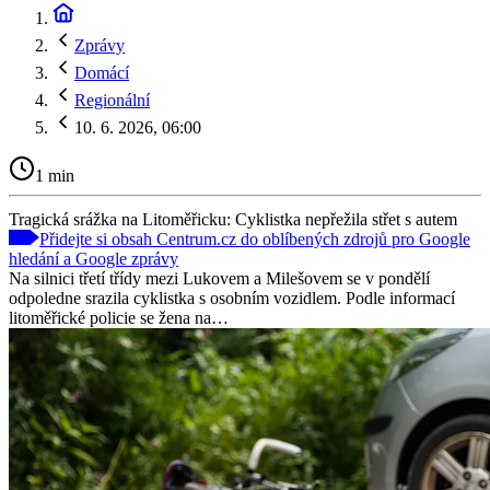
Zprávy
Domácí
Regionální
10. 6. 2026, 06:00
1 min
Tragická srážka na Litoměřicku: Cyklistka nepřežila střet s autem
Přidejte si obsah Centrum.cz do oblíbených zdrojů pro Google
hledání a Google zprávy
Na silnici třetí třídy mezi Lukovem a Milešovem se v pondělí
odpoledne srazila cyklistka s osobním vozidlem. Podle informací
litoměřické policie se žena na…