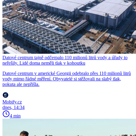
Datové centrum tajně odčerpalo 110 milionů litrů vody a úřady to
neřešily. Lidé doma neměli tlak v kohoutku
Datové centrum v americké Georgii odebralo přes 110 milionů litrů
vody mimo řádné měření. Obyvatelé si stěžovali na slabý tlak,
pokuta ale nepřišla.
Mobify.cz
dnes, 14:34
4 min