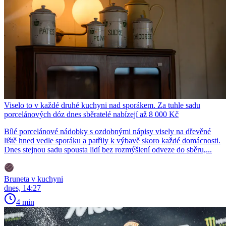
Viselo to v každé druhé kuchyni nad sporákem. Za tuhle sadu
porcelánových dóz dnes sběratelé nabízejí až 8 000 Kč
Bílé porcelánové nádobky s ozdobnými nápisy visely na dřevěné
liště hned vedle sporáku a patřily k výbavě skoro každé domácnosti.
Dnes stejnou sadu spousta lidí bez rozmýšlení odveze do sběru,...
Bruneta v kuchyni
dnes, 14:27
4 min