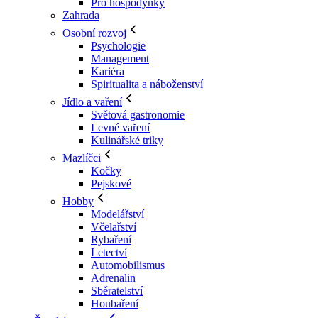
Pro hospodyňky
Zahrada
Osobní rozvoj
Psychologie
Management
Kariéra
Spiritualita a náboženství
Jídlo a vaření
Světová gastronomie
Levné vaření
Kulinářské triky
Mazlíčci
Kočky
Pejskové
Hobby
Modelářství
Včelařství
Rybaření
Letectví
Automobilismus
Adrenalin
Sběratelství
Houbaření