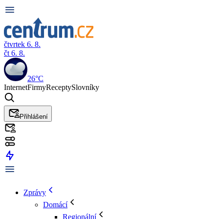
čtvrtek 6. 8.
čt 6. 8.
26°C
Internet
Firmy
Recepty
Slovníky
Přihlášení
Zprávy
Domácí
Regionální