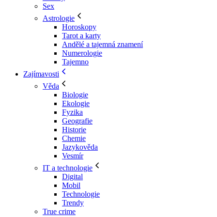
Sex
Astrologie
Horoskopy
Tarot a karty
Andělé a tajemná znamení
Numerologie
Tajemno
Zajímavosti
Věda
Biologie
Ekologie
Fyzika
Geografie
Historie
Chemie
Jazykověda
Vesmír
IT a technologie
Digital
Mobil
Technologie
Trendy
True crime