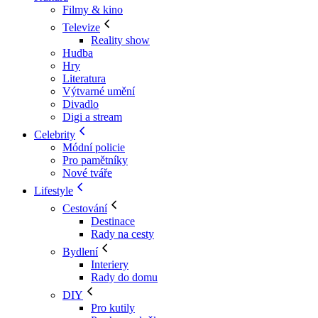
Filmy & kino
Televize
Reality show
Hudba
Hry
Literatura
Výtvarné umění
Divadlo
Digi a stream
Celebrity
Módní policie
Pro pamětníky
Nové tváře
Lifestyle
Cestování
Destinace
Rady na cesty
Bydlení
Interiery
Rady do domu
DIY
Pro kutily