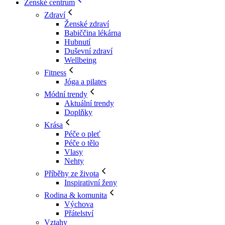
Ženské centrum
Zdraví
Ženské zdraví
Babiččina lékárna
Hubnutí
Duševní zdraví
Wellbeing
Fitness
Jóga a pilates
Módní trendy
Aktuální trendy
Doplňky
Krása
Péče o pleť
Péče o tělo
Vlasy
Nehty
Příběhy ze života
Inspirativní ženy
Rodina & komunita
Výchova
Přátelství
Vztahy