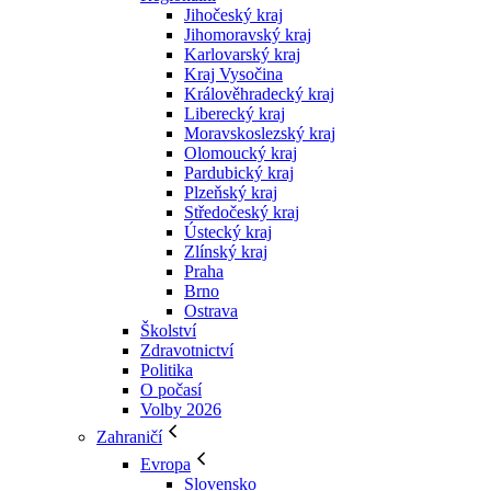
Jihočeský kraj
Jihomoravský kraj
Karlovarský kraj
Kraj Vysočina
Králověhradecký kraj
Liberecký kraj
Moravskoslezský kraj
Olomoucký kraj
Pardubický kraj
Plzeňský kraj
Středočeský kraj
Ústecký kraj
Zlínský kraj
Praha
Brno
Ostrava
Školství
Zdravotnictví
Politika
O počasí
Volby 2026
Zahraničí
Evropa
Slovensko