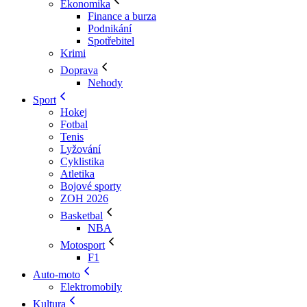
Ekonomika
Finance a burza
Podnikání
Spotřebitel
Krimi
Doprava
Nehody
Sport
Hokej
Fotbal
Tenis
Lyžování
Cyklistika
Atletika
Bojové sporty
ZOH 2026
Basketbal
NBA
Motosport
F1
Auto-moto
Elektromobily
Kultura