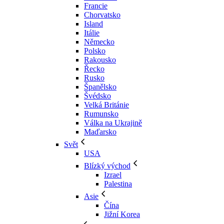
Francie
Chorvatsko
Island
Itálie
Německo
Polsko
Rakousko
Řecko
Rusko
Španělsko
Švédsko
Velká Británie
Rumunsko
Válka na Ukrajině
Maďarsko
Svět
USA
Blízký východ
Izrael
Palestina
Asie
Čína
Jižní Korea