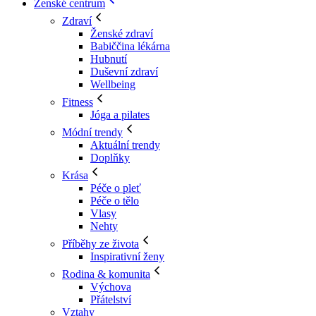
Ženské centrum
Zdraví
Ženské zdraví
Babiččina lékárna
Hubnutí
Duševní zdraví
Wellbeing
Fitness
Jóga a pilates
Módní trendy
Aktuální trendy
Doplňky
Krása
Péče o pleť
Péče o tělo
Vlasy
Nehty
Příběhy ze života
Inspirativní ženy
Rodina & komunita
Výchova
Přátelství
Vztahy