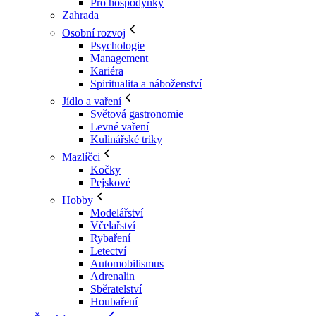
Pro hospodyňky
Zahrada
Osobní rozvoj
Psychologie
Management
Kariéra
Spiritualita a náboženství
Jídlo a vaření
Světová gastronomie
Levné vaření
Kulinářské triky
Mazlíčci
Kočky
Pejskové
Hobby
Modelářství
Včelařství
Rybaření
Letectví
Automobilismus
Adrenalin
Sběratelství
Houbaření