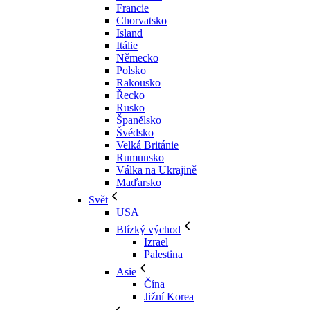
Francie
Chorvatsko
Island
Itálie
Německo
Polsko
Rakousko
Řecko
Rusko
Španělsko
Švédsko
Velká Británie
Rumunsko
Válka na Ukrajině
Maďarsko
Svět
USA
Blízký východ
Izrael
Palestina
Asie
Čína
Jižní Korea