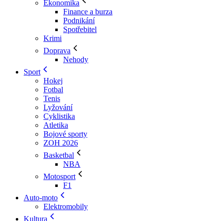
Ekonomika
Finance a burza
Podnikání
Spotřebitel
Krimi
Doprava
Nehody
Sport
Hokej
Fotbal
Tenis
Lyžování
Cyklistika
Atletika
Bojové sporty
ZOH 2026
Basketbal
NBA
Motosport
F1
Auto-moto
Elektromobily
Kultura