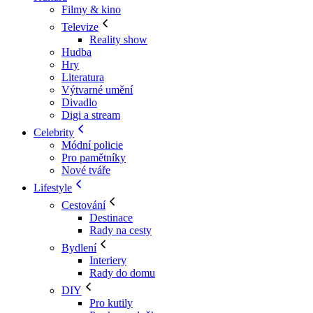
Filmy & kino
Televize
Reality show
Hudba
Hry
Literatura
Výtvarné umění
Divadlo
Digi a stream
Celebrity
Módní policie
Pro pamětníky
Nové tváře
Lifestyle
Cestování
Destinace
Rady na cesty
Bydlení
Interiery
Rady do domu
DIY
Pro kutily