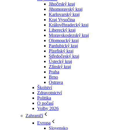
Jihočeský kraj
Jihomoravský kraj
Karlovarský kraj
Kraj Vysočina
Králověhradecký kraj
Liberecký kraj
Moravskoslezský kraj
Olomoucký kraj
Pardubický kraj
Plzeňský kraj
Středočeský kraj
Ústecký kraj
Zlínský kraj
Praha
Brno
Ostrava
Školství
Zdravotnictví
Politika
O počasí
Volby 2026
Zahraničí
Evropa
Slovensko