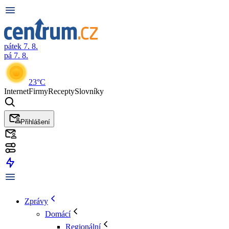
pátek 7. 8.
pá 7. 8.
23°C
Internet
Firmy
Recepty
Slovníky
Přihlášení
Zprávy
Domácí
Regionální