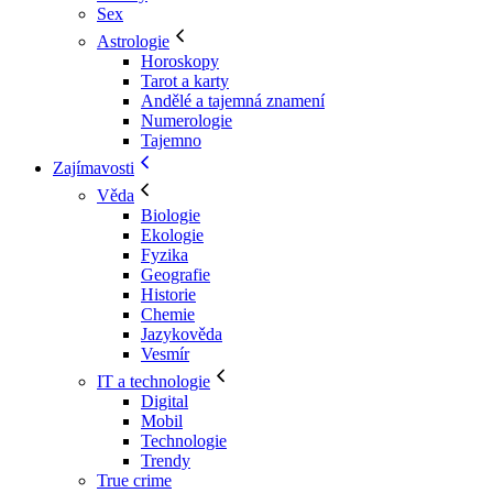
Sex
Astrologie
Horoskopy
Tarot a karty
Andělé a tajemná znamení
Numerologie
Tajemno
Zajímavosti
Věda
Biologie
Ekologie
Fyzika
Geografie
Historie
Chemie
Jazykověda
Vesmír
IT a technologie
Digital
Mobil
Technologie
Trendy
True crime