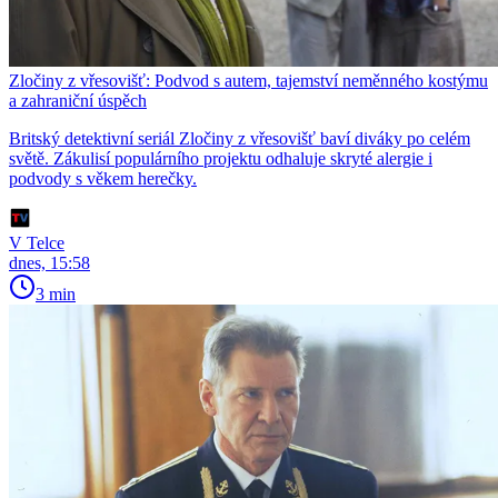
Zločiny z vřesovišť: Podvod s autem, tajemství neměnného kostýmu
a zahraniční úspěch
Britský detektivní seriál Zločiny z vřesovišť baví diváky po celém
světě. Zákulisí populárního projektu odhaluje skryté alergie i
podvody s věkem herečky.
V Telce
dnes, 15:58
3 min