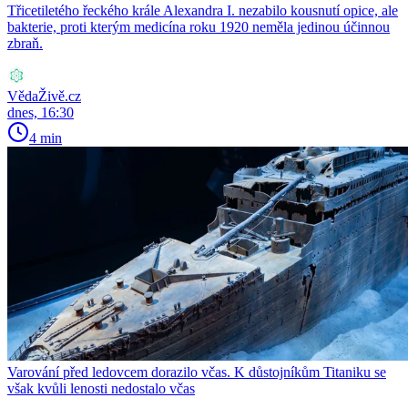
Třicetiletého řeckého krále Alexandra I. nezabilo kousnutí opice, ale
bakterie, proti kterým medicína roku 1920 neměla jedinou účinnou
zbraň.
VědaŽivě.cz
dnes, 16:30
4 min
Varování před ledovcem dorazilo včas. K důstojníkům Titaniku se
však kvůli lenosti nedostalo včas