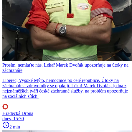
Prosím, nemlaťte nás. Lékař Marek Dvořák upozorňuje na útoky na
záchranáře
Liberec, Vysoké Mýto, nemocnice po celé republice. Útoky na
záchranáře a zdravotníky se opakují. Lékař Marek Dvořák, jedna z
nejznámějších tváří české záchranné služby, na problém upozorňuje
na sociálních sítích.
Hradecká Drbna
dnes, 15:30
2 min