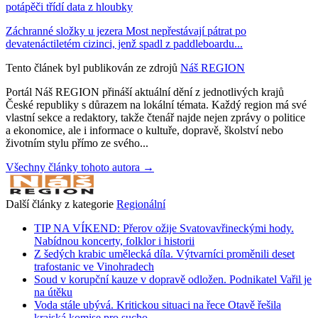
potápěči třídí data z hloubky
Záchranné složky u jezera Most nepřestávají pátrat po
devatenáctiletém cizinci, jenž spadl z paddleboardu...
Tento článek byl publikován ze zdrojů
Náš REGION
Portál Náš REGION přináší aktuální dění z jednotlivých krajů
České republiky s důrazem na lokální témata. Každý region má své
vlastní sekce a redaktory, takže čtenář najde nejen zprávy o politice
a ekonomice, ale i informace o kultuře, dopravě, školství nebo
životním stylu přímo ze svého...
Všechny články tohoto autora →
Další články z kategorie
Regionální
TIP NA VÍKEND: Přerov ožije Svatovavřineckými hody.
Nabídnou koncerty, folklor i historii
Z šedých krabic umělecká díla. Výtvarníci proměnili deset
trafostanic ve Vinohradech
Soud v korupční kauze v dopravě odložen. Podnikatel Vařil je
na útěku
Voda stále ubývá. Kritickou situaci na řece Otavě řešila
krajská komise pro sucho