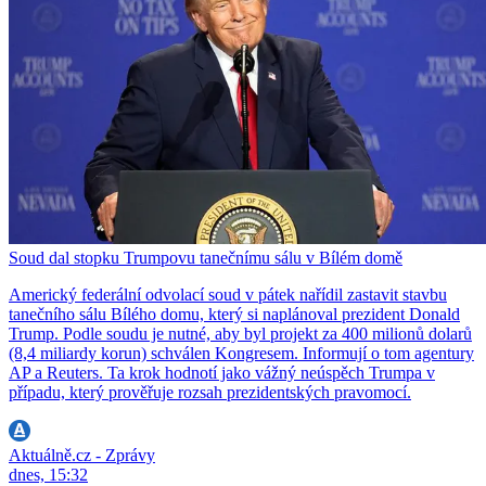
Soud dal stopku Trumpovu tanečnímu sálu v Bílém domě
Americký federální odvolací soud v pátek nařídil zastavit stavbu
tanečního sálu Bílého domu, který si naplánoval prezident Donald
Trump. Podle soudu je nutné, aby byl projekt za 400 milionů dolarů
(8,4 miliardy korun) schválen Kongresem. Informují o tom agentury
AP a Reuters. Ta krok hodnotí jako vážný neúspěch Trumpa v
případu, který prověřuje rozsah prezidentských pravomocí.
Aktuálně.cz - Zprávy
dnes, 15:32