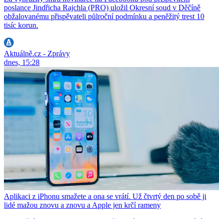
poslance Jindřicha Rajchla (PRO) uložil Okresní soud v Děčíně
obžalovanému přispěvateli půlroční podmínku a peněžitý trest 10
tisíc korun.
Aktuálně.cz - Zprávy
dnes, 15:28
Aplikaci z iPhonu smažete a ona se vrátí. Už čtvrtý den po sobě ji
lidé mažou znovu a znovu a Apple jen krčí rameny