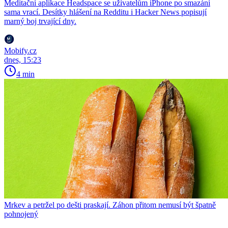
Meditační aplikace Headspace se uživatelům iPhone po smazání
sama vrací. Desítky hlášení na Redditu i Hacker News popisují
marný boj trvající dny.
Mobify.cz
dnes, 15:23
4 min
Mrkev a petržel po dešti praskají. Záhon přitom nemusí být špatně
pohnojený