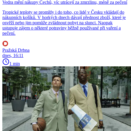
Vedra mění nákupy Čechů, víc utrácejí za zmrzlinu, méně za pečení
Tropické teploty se promítly i do toho, co lidé v Česku vkládají do
nákupních košíků. V horkých dnech dávají přednost zboží, které je
osvěží nebo jim pomůže zvládnout pobyt na slunci. Naopak
ustupuje zájem o některé potraviny běžně používané při vaření a
pečení.
Pražská Drbna
dnes, 16:11
1 min