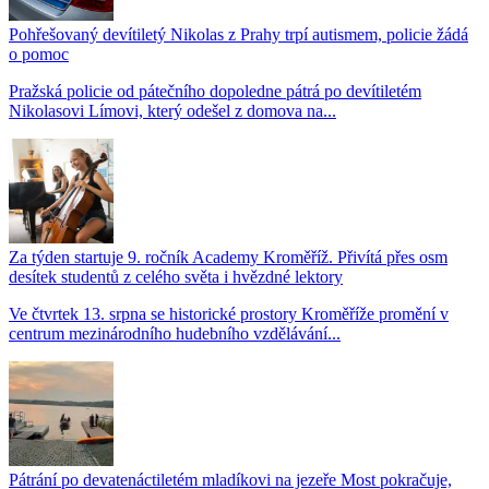
Pohřešovaný devítiletý Nikolas z Prahy trpí autismem, policie žádá
o pomoc
Pražská policie od pátečního dopoledne pátrá po devítiletém
Nikolasovi Límovi, který odešel z domova na...
Za týden startuje 9. ročník Academy Kroměříž. Přivítá přes osm
desítek studentů z celého světa i hvězdné lektory
Ve čtvrtek 13. srpna se historické prostory Kroměříže promění v
centrum mezinárodního hudebního vzdělávání...
Pátrání po devatenáctiletém mladíkovi na jezeře Most pokračuje,