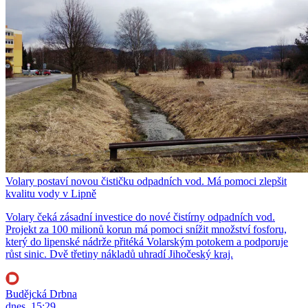
Volary postaví novou čističku odpadních vod. Má pomoci zlepšit
kvalitu vody v Lipně
Volary čeká zásadní investice do nové čistírny odpadních vod.
Projekt za 100 milionů korun má pomoci snížit množství fosforu,
který do lipenské nádrže přitéká Volarským potokem a podporuje
růst sinic. Dvě třetiny nákladů uhradí Jihočeský kraj.
Budějcká Drbna
dnes, 15:29