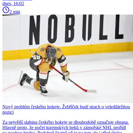
dnes, 16:02
2 min
Nový problém českého hokeje. Žebříček budí strach o veledůležitou
pozici
Za největší slabinu českého hokeje se dlouhodobě označuje obrana.
Hlavně proto, že počet tuzemských beků v zámořské NHL prořídl
na pouhou hrstku. Podobně špatně už je na tom ale i střed útoku,