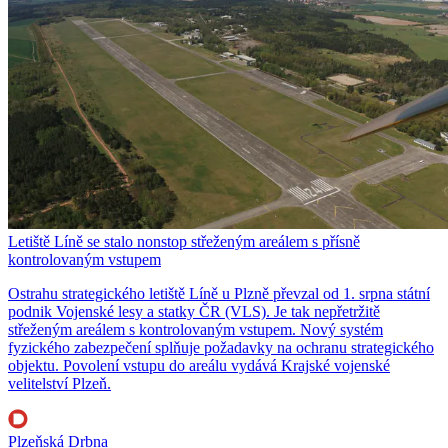
Letiště Líně se stalo nonstop střeženým areálem s přísně
kontrolovaným vstupem
Ostrahu strategického letiště Líně u Plzně převzal od 1. srpna státní
podnik Vojenské lesy a statky ČR (VLS). Je tak nepřetržitě
střeženým areálem s kontrolovaným vstupem. Nový systém
fyzického zabezpečení splňuje požadavky na ochranu strategického
objektu. Povolení vstupu do areálu vydává Krajské vojenské
velitelství Plzeň.
Plzeňská Drbna