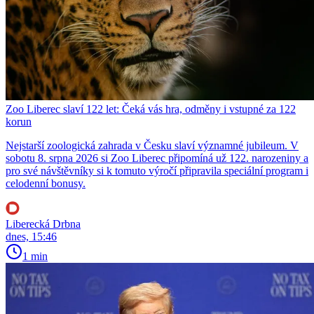
Zoo Liberec slaví 122 let: Čeká vás hra, odměny i vstupné za 122
korun
Nejstarší zoologická zahrada v Česku slaví významné jubileum. V
sobotu 8. srpna 2026 si Zoo Liberec připomíná už 122. narozeniny a
pro své návštěvníky si k tomuto výročí připravila speciální program i
celodenní bonusy.
Liberecká Drbna
dnes, 15:46
1 min