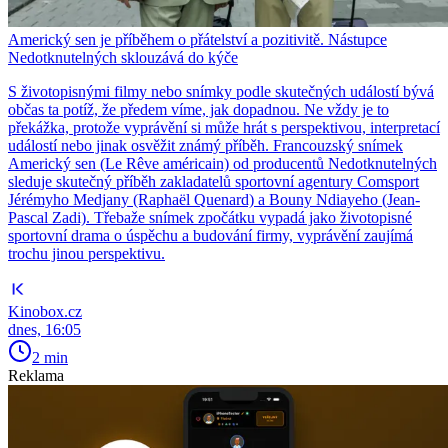
Americký sen je příběhem o přátelství a pozitivitě. Nástupce
Nedotknutelných sklouzává do kýče
S životopisnými filmy nebo snímky podle skutečných událostí bývá
občas ta potíž, že předem víme, jak dopadnou. Ne vždy je to
překážka, protože vyprávění si může hrát s perspektivou, interpretací
událostí nebo jinak osvěžit známý příběh. Francouzský snímek
Americký sen (Le Rêve américain) od producentů Nedotknutelných
sleduje skutečný příběh zakladatelů sportovní agentury Comsport
Jérémyho Medjany (Raphaël Quenard) a Bouny Ndiayeho (Jean-
Pascal Zadi). Třebaže snímek zpočátku vypadá jako životopisné
sportovní drama o úspěchu a budování firmy, vyprávění zaujímá
trochu jinou perspektivu.
Kinobox.cz
dnes, 16:05
2 min
Reklama