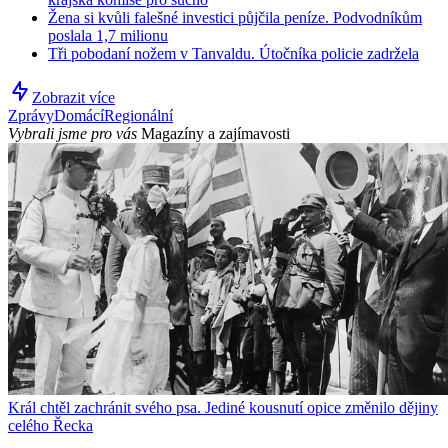
Žena si kvůli falešné investici půjčila peníze. Podvodníkům
poslala 1,7 milionu
Tři pobodaní nožem v Tanvaldu. Útočníka policie zadržela
Zobrazit více
Zprávy
Domácí
Regionální
Vybrali jsme pro vás
Magazíny a zajímavosti
Král chtěl zachránit svého psa. Jediné kousnutí opice změnilo dějiny
celého Řecka