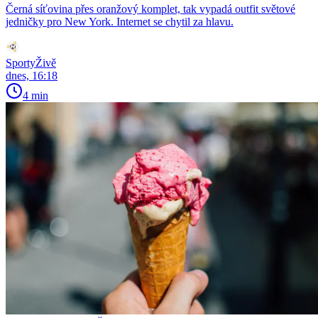
Černá síťovina přes oranžový komplet, tak vypadá outfit světové
jedničky pro New York. Internet se chytil za hlavu.
SportyŽivě
dnes, 16:18
4 min