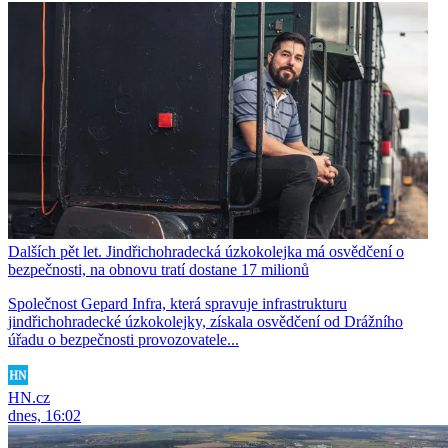
Dalších pět let. Jindřichohradecká úzkokolejka má osvědčení o
bezpečnosti, na obnovu tratí dostane 17 milionů
Společnost Gepard Infra, která spravuje infrastrukturu
jindřichohradecké úzkokolejky, získala osvědčení od Drážního
úřadu o bezpečnosti provozovatele...
HN.cz
dnes, 16:02