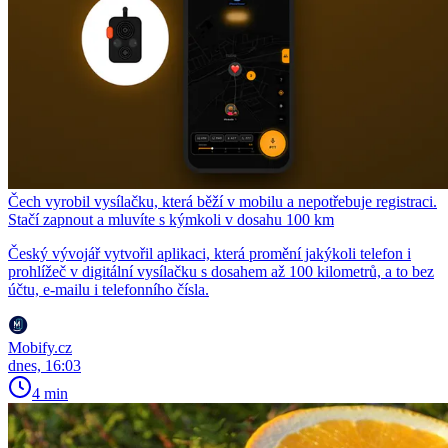
Čech vyrobil vysílačku, která běží v mobilu a nepotřebuje registraci.
Stačí zapnout a mluvíte s kýmkoli v dosahu 100 km
Český vývojář vytvořil aplikaci, která promění jakýkoli telefon i
prohlížeč v digitální vysílačku s dosahem až 100 kilometrů, a to bez
účtu, e-mailu i telefonního čísla.
Mobify.cz
dnes, 16:03
4 min