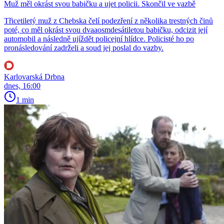
Muž měl okrást svou babičku a ujet policii. Skončil ve vazbě
Třicetiletý muž z Chebska čelí podezření z několika trestných činů
poté, co měl okrást svou dvaaosmdesátiletou babičku, odcizit její
automobil a následně ujíždět policejní hlídce. Policisté ho po
pronásledování zadrželi a soud jej poslal do vazby.
Karlovarská Drbna
dnes, 16:00
1 min