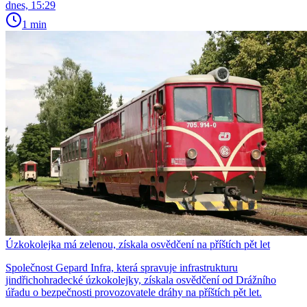
dnes, 15:29
1 min
Úzkokolejka má zelenou, získala osvědčení na příštích pět let
Společnost Gepard Infra, která spravuje infrastrukturu
jindřichohradecké úzkokolejky, získala osvědčení od Drážního
úřadu o bezpečnosti provozovatele dráhy na příštích pět let.