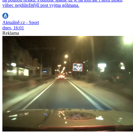
vůbec nejdůležitější post vyjma gólmana.
Aktuálně.cz - Sport
dnes, 16:01
Reklama