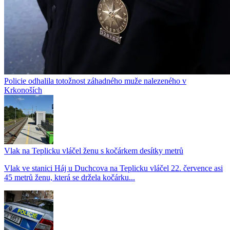
Policie odhalila totožnost záhadného muže nalezeného v
Krkonoších
Vlak na Teplicku vláčel ženu s kočárkem desítky metrů
Vlak ve stanici Háj u Duchcova na Teplicku vláčel 22. července asi
45 metrů ženu, která se držela kočárku...