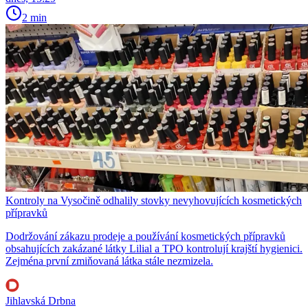
2 min
Kontroly na Vysočině odhalily stovky nevyhovujících kosmetických
přípravků
Dodržování zákazu prodeje a používání kosmetických přípravků
obsahujících zakázané látky Lilial a TPO kontrolují krajští hygienici.
Zejména první zmiňovaná látka stále nezmizela.
Jihlavská Drbna