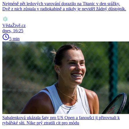
Nejméně pět ledových varování dorazilo na Titanic v den srážky.
Dvě z nich zůstala v radiokabině a nikdy je neviděl žádný důstojník.
VědaŽivě.cz
dnes, 16:25
5 min
Sabalenková ukázala šaty pro US Open a fanoušci ji přirovnali k
rybářské síti. Nike prý ztratili cit pro módu