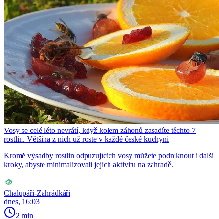
Vosy se celé léto nevrátí, když kolem záhonů zasadíte těchto 7
rostlin. Většina z nich už roste v každé české kuchyni
Kromě výsadby rostlin odpuzujících vosy můžete podniknout i další
kroky, abyste minimalizovali jejich aktivitu na zahradě.
Chalupáři-Zahrádkáři
dnes, 16:03
2 min