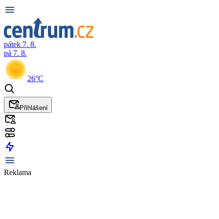
pátek 7. 8.
pá 7. 8.
26°C
Přihlášení
Reklama