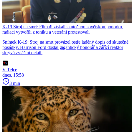
K-19 Stroj na smrt: Filmaři získali skutečnou sovětskou ponorku,
radiaci vytvořili z toniku a veteráni protestovali
Snímek K-19: Stroj na smrt provázel ostře laděný dopis od skutečné
posádky. Harrison Ford dostal gigantický honorář a zářící reaktor
skrývá zvláštní detail.
V Telce
dnes, 15:58
3 min