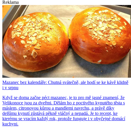
Reklama
Mazanec bez kalendáře: Chutná svátečně, ale hodí se ke kávě klidně
i v srpnu
Když se doma začne péct mazanec, je to pro mě jasné znamení, že
Velikonoce jsou za dveřmi. Dělám ho z poctivého kynutého těsta s
máslem, citronovou kůrou a mandlemi navrchu, a právě díky
delšímu kynutí zůstává pěkně vláčný a nepadá. Je to recept, ke
kterému se vracím každý rok, protože funguje i v obyčejné domácí
kuchyni.