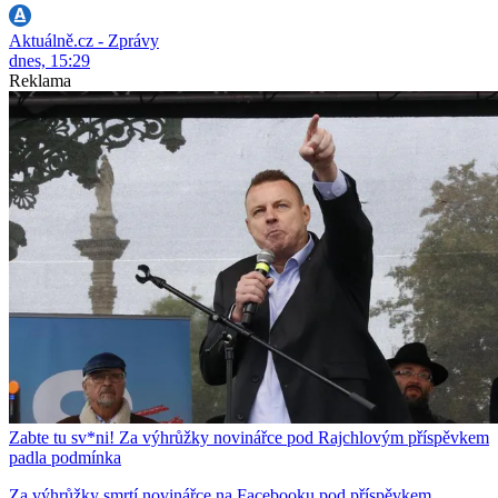
Aktuálně.cz - Zprávy
dnes, 15:29
Reklama
Zabte tu sv*ni! Za výhrůžky novinářce pod Rajchlovým příspěvkem
padla podmínka
Za výhrůžky smrtí novinářce na Facebooku pod příspěvkem