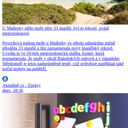
U Mallorky mělo moře přes 33 stupňů, byl to rekord, uvádí
meteorologové
Povrchová teplota moře u Mallorky ve středu odpoledne mírně
přesáhla 33 stupňů a tím zaznamenala nový španělský rekord.
Uvedla to ve čtvrtek meteorologická služba Aemet, která
poznamenala, že moře v okolí Baleárských ostrovů a v západním
Středomoří je letos nadprůměrně teplé, což ovlivňuje například také
noční teploty na pobřeží.
Aktuálně.cz - Zprávy
dnes, 18:36