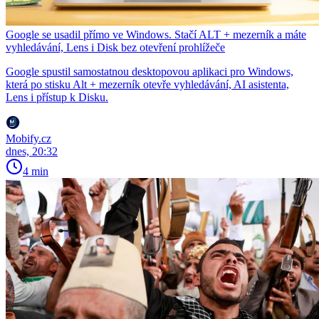
Google se usadil přímo ve Windows. Stačí ALT + mezerník a máte
vyhledávání, Lens i Disk bez otevření prohlížeče
Google spustil samostatnou desktopovou aplikaci pro Windows,
která po stisku Alt + mezerník otevře vyhledávání, AI asistenta,
Lens i přístup k Disku.
Mobify.cz
dnes, 20:32
4 min