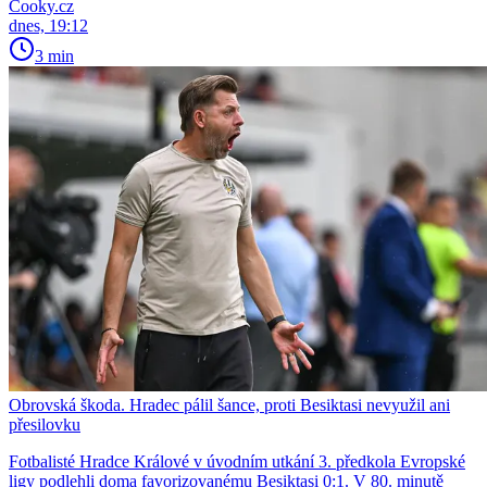
Cooky.cz
dnes, 19:12
3 min
Obrovská škoda. Hradec pálil šance, proti Besiktasi nevyužil ani
přesilovku
Fotbalisté Hradce Králové v úvodním utkání 3. předkola Evropské
ligy podlehli doma favorizovanému Besiktasi 0:1. V 80. minutě