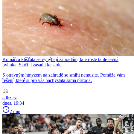
Komáři a klíšťata se vyhýbají zahradám, kde roste tahle levná
bylinka. Stačí ji zasadit ke stolu
S otravným hmyzem na zahradě se smířit nemusíte. Pomůže vám
řešení, které si pro vás nachystala sama příroda.
adbz.cz
dnes, 19:34
2 min