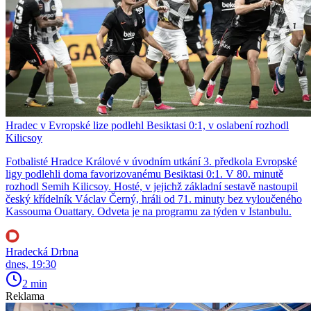
Hradec v Evropské lize podlehl Besiktasi 0:1, v oslabení rozhodl
Kilicsoy
Fotbalisté Hradce Králové v úvodním utkání 3. předkola Evropské
ligy podlehli doma favorizovanému Besiktasi 0:1. V 80. minutě
rozhodl Semih Kilicsoy. Hosté, v jejichž základní sestavě nastoupil
český křídelník Václav Černý, hráli od 71. minuty bez vyloučeného
Kassouma Ouattary. Odveta je na programu za týden v Istanbulu.
Hradecká Drbna
dnes, 19:30
2 min
Reklama