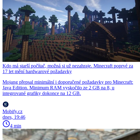
Kdo má starší počítač, možná si už nezahraje. Minecraft poprvé za
17 let mění hardwarové požadavky
Mojang přepsal minimální i doporučené požadavky pro Minecraft:
Java Edition. Minimum RAM vyskočilo ze 2 GB na 8, u
integrované grafiky dokonce na 12 GB.
Mobify.cz
dnes, 19:46
4 min