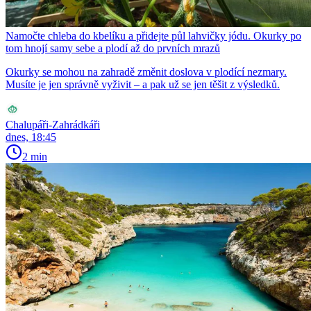
Namočte chleba do kbelíku a přidejte půl lahvičky jódu. Okurky po
tom hnojí samy sebe a plodí až do prvních mrazů
Okurky se mohou na zahradě změnit doslova v plodící nezmary.
Musíte je jen správně vyživit – a pak už se jen těšit z výsledků.
Chalupáři-Zahrádkáři
dnes, 18:45
2 min