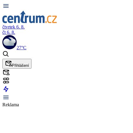
čtvrtek 6. 8.
čt 6. 8.
27°C
Přihlášení
Reklama