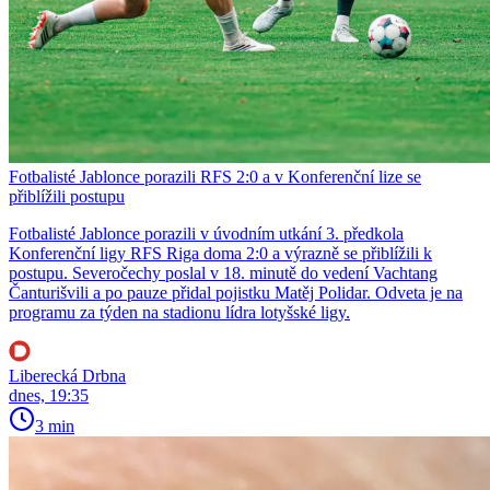
Fotbalisté Jablonce porazili RFS 2:0 a v Konferenční lize se
přiblížili postupu
Fotbalisté Jablonce porazili v úvodním utkání 3. předkola
Konferenční ligy RFS Riga doma 2:0 a výrazně se přiblížili k
postupu. Severočechy poslal v 18. minutě do vedení Vachtang
Čanturišvili a po pauze přidal pojistku Matěj Polidar. Odveta je na
programu za týden na stadionu lídra lotyšské ligy.
Liberecká Drbna
dnes, 19:35
3 min