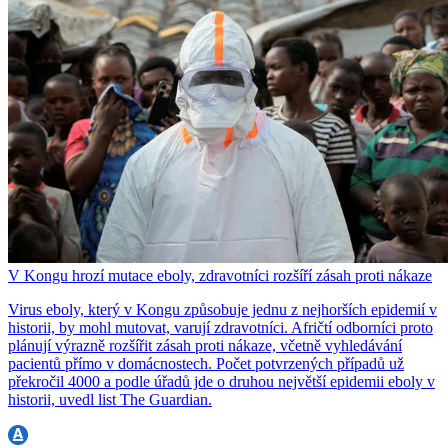
V Kongu hrozí mutace eboly, zdravotníci rozšíří zásah proti nákaze
Virus eboly, který v Kongu způsobuje jednu z nejhorších epidemií v
historii, by mohl mutovat, varují zdravotníci. Afričtí odborníci proto
plánují výrazně rozšířit zásah proti nákaze, včetně vyhledávání
pacientů přímo v domácnostech. Počet potvrzených případů už
překročil 4000 a podle úřadů jde o druhou největší epidemii eboly v
historii, uvedl list The Guardian.