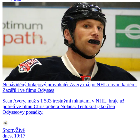
Nenáviděný hokejový provokatér Avery má po NHL novou kariéru.
Zazářil i ve filmu Odyssea
Sean Avery, muž s 1 533 trestnými minutami v NHL, hraje už
potřetí ve filmu Christophera Nolana. Tentokrát jako člen
Odysseovy posádky.
SportyŽivě
dnes, 19:17