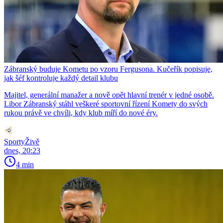
Zábranský buduje Kometu po vzoru Fergusona. Kučeřík popisuje,
jak šéf kontroluje každý detail klubu
Majitel, generální manažer a nově opět hlavní trenér v jedné osobě.
Libor Zábranský stáhl veškeré sportovní řízení Komety do svých
rukou právě ve chvíli, kdy klub míří do nové éry.
SportyŽivě
dnes, 20:23
4 min