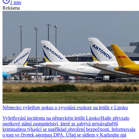
1 min
Reklama
Německo vyšetřuje pokus o vyvolání exploze na letišti v Lipsku
Vyšetřování incidentu na německém letišti Lipsko/Halle převzalo
spolkové státní zastupitelství, které se zabývá nejzávažnější
kriminalitou týkající se například ohrožení bezpečnosti. Informovala
o tom ve čtvrtek agentura DPA. Úřad se sídlem v Karlsruhe má