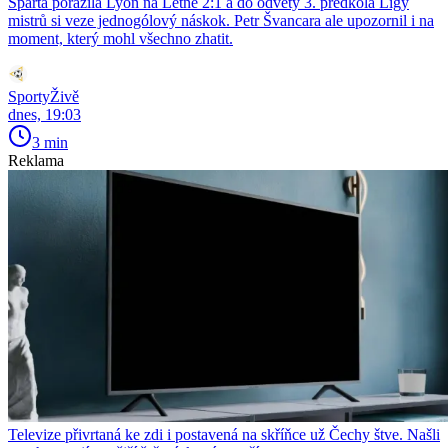
Sparta porazila Lyon na Letné 2:1 a do odvety 3. předkola Ligy
mistrů si veze jednogólový náskok. Petr Švancara ale upozornil i na
moment, který mohl všechno zhatit.
SportyŽivě
dnes, 19:03
3 min
Reklama
Televize přivrtaná ke zdi i postavená na skříňce už Čechy štve. Našli