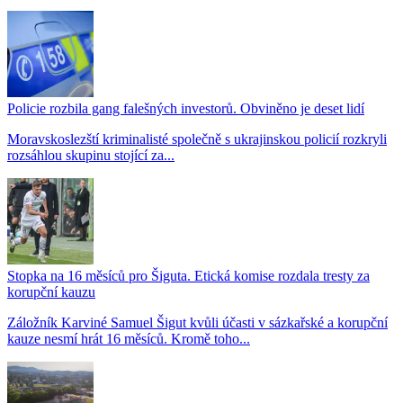
Policie rozbila gang falešných investorů. Obviněno je deset lidí
Moravskoslezští kriminalisté společně s ukrajinskou policií rozkryli
rozsáhlou skupinu stojící za...
Stopka na 16 měsíců pro Šiguta. Etická komise rozdala tresty za
korupční kauzu
Záložník Karviné Samuel Šigut kvůli účasti v sázkařské a korupční
kauze nesmí hrát 16 měsíců. Kromě toho...