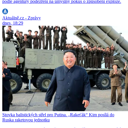
podle agentury podezření na úmyslný pokus o způsobení exploze.
Aktuálně.cz - Zprávy
dnes, 18:29
Stovka balistických střel pro Putina. „Rakeťák“ Kim posílá do
Ruska raketovou jednotku