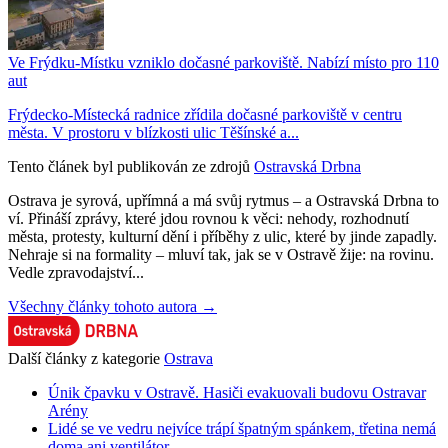
Ve Frýdku-Místku vzniklo dočasné parkoviště. Nabízí místo pro 110
aut
Frýdecko-Místecká radnice zřídila dočasné parkoviště v centru
města. V prostoru v blízkosti ulic Těšínské a...
Tento článek byl publikován ze zdrojů
Ostravská Drbna
Ostrava je syrová, upřímná a má svůj rytmus – a Ostravská Drbna to
ví. Přináší zprávy, které jdou rovnou k věci: nehody, rozhodnutí
města, protesty, kulturní dění i příběhy z ulic, které by jinde zapadly.
Nehraje si na formality – mluví tak, jak se v Ostravě žije: na rovinu.
Vedle zpravodajství...
Všechny články tohoto autora →
Další články z kategorie
Ostrava
Únik čpavku v Ostravě. Hasiči evakuovali budovu Ostravar
Arény
Lidé se ve vedru nejvíce trápí špatným spánkem, třetina nemá
doma ani ventilátor