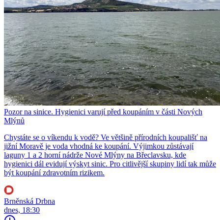
Pozor na sinice. Hygienici varují před koupáním v části Nových
Mlýnů
Chystáte se o víkendu k vodě? Ve většině přírodních koupališť na
jižní Moravě je voda vhodná ke koupání. Výjimkou zůstávají
laguny 1 a 2 horní nádrže Nové Mlýny na Břeclavsku, kde
hygienici dál evidují výskyt sinic. Pro citlivější skupiny lidí tak může
být koupání zdravotním rizikem.
Brněnská Drbna
dnes, 18:30