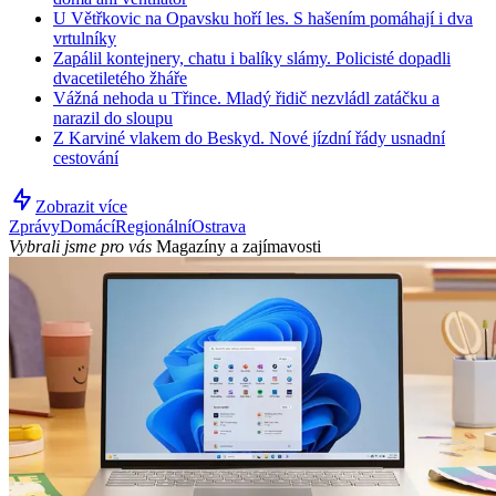
U Větřkovic na Opavsku hoří les. S hašením pomáhají i dva
vrtulníky
Zapálil kontejnery, chatu i balíky slámy. Policisté dopadli
dvacetiletého žháře
Vážná nehoda u Třince. Mladý řidič nezvládl zatáčku a
narazil do sloupu
Z Karviné vlakem do Beskyd. Nové jízdní řády usnadní
cestování
Zobrazit více
Zprávy
Domácí
Regionální
Ostrava
Vybrali jsme pro vás
Magazíny a zajímavosti