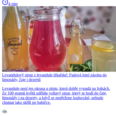
4 min
Levandulový sirup z levandule lékařské: Fialová letní zásoba do
limonády, čaje i dezertů
Levandule není jen okrasa u plotu, která dobře vypadá na fotkách.
Ze 100 gramů květů uděláte voňavý sirup, který se hodí do čaje,
limonády i na dezerty, a když se nepřežene louhování, nebude
chutnat jako skříň po babičce.