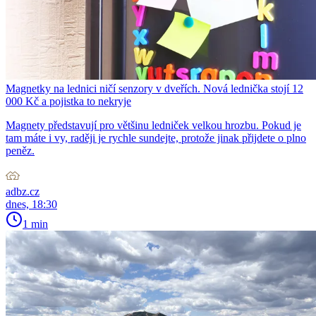
Magnetky na lednici ničí senzory v dveřích. Nová lednička stojí 12
000 Kč a pojistka to nekryje
Magnety představují pro většinu ledniček velkou hrozbu. Pokud je
tam máte i vy, raději je rychle sundejte, protože jinak přijdete o plno
peněz.
adbz.cz
dnes, 18:30
1 min