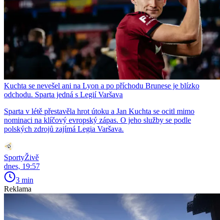
Kuchta se nevešel ani na Lyon a po příchodu Brunese je blízko
odchodu. Sparta jedná s Legií Varšava
Sparta v létě přestavěla hrot útoku a Jan Kuchta se ocitl mimo
nominaci na klíčový evropský zápas. O jeho služby se podle
polských zdrojů zajímá Legia Varšava.
SportyŽivě
dnes, 19:57
3 min
Reklama