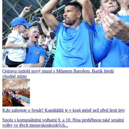
Ostravu ozdobí nový mural s Milanem Barošem. Baník hledá
vhodné místo
Kdo zabojuje o Senát? Kandidátů je v kraji méně než před šesti lety
Spolu s komunálními volbami 9. a 10. října proběhnou také senátní
volby ve třech moravskoslezských...