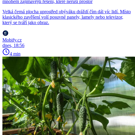
mnohem zajímavější řešení, které neruší prostor
Velká černá plocha uprostřed obýváku dráždí čím dál víc lidí. Místo
klasického zavěšení volí posuvné panely, lamely nebo televizor,
který se tváří jako obraz.
Mobify.cz
dnes, 18:56
4 min