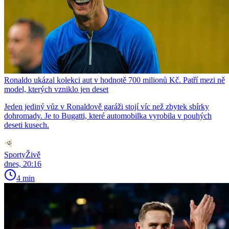
Ronaldo ukázal kolekci aut v hodnotě 700 milionů Kč. Patří mezi ně
model, kterých vzniklo jen deset
Jeden jediný vůz v Ronaldově garáži stojí víc než zbytek sbírky
dohromady. Je to Bugatti, které automobilka vyrobila v pouhých
deseti kusech.
SportyŽivě
dnes, 20:16
4 min