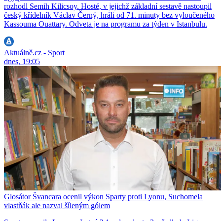
rozhodl Semih Kilicsoy. Hosté, v jejichž základní sestavě nastoupil
český křídelník Václav Černý, hráli od 71. minuty bez vyloučeného
Kassouma Ouattary. Odveta je na programu za týden v Istanbulu.
Aktuálně.cz - Sport
dnes, 19:05
Glosátor Švancara ocenil výkon Sparty proti Lyonu, Suchomela
vlastňák ale nazval šíleným gólem