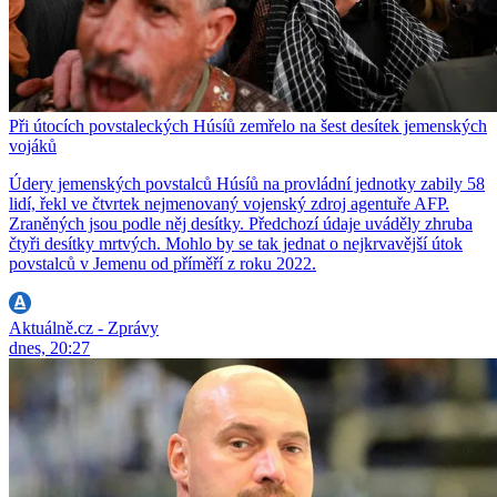
Při útocích povstaleckých Húsíů zemřelo na šest desítek jemenských
vojáků
Údery jemenských povstalců Húsíů na provládní jednotky zabily 58
lidí, řekl ve čtvrtek nejmenovaný vojenský zdroj agentuře AFP.
Zraněných jsou podle něj desítky. Předchozí údaje uváděly zhruba
čtyři desítky mrtvých. Mohlo by se tak jednat o nejkrvavější útok
povstalců v Jemenu od příměří z roku 2022.
Aktuálně.cz - Zprávy
dnes, 20:27