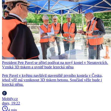
Prezident Petr Pavel se přijel podívat na nový kostel v Neratovicích.
Vzniká 3D tiskem a uvnitř bude lezecká stěna
Petr Pavel v květnu navštívil staveniště prvního kostela v Česku,
jehož věž má vzniknout 3D tiskem betonu. Součástí věže bude i
lezecká stěna.
Mobify.cz
dnes, 19:22
4 min