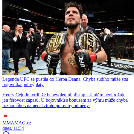
Legenda UFC se pustila do Herba Deana. Chyba sudího může stát
bojovníka půl výplaty
Henry Cejudo tvrdí, že benevolentní přístup k faulům neohrožuje
jen férovost zápasů. U bojovníků s bonusem za výhru může chyba
rozhodčího znamenat ztrátu poloviny odměny.
MMAMAG.cz
dnes, 11:34