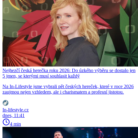
Nejhezčí česká herečka roku 2026: Do úzkého výběru se dostalo jen
5 jmen, se kterými musí souhlasit každý
Na In-Lifestyle jsme vybrali pět českých hereček, které v roce 2026
zaujmou nejen vzhledem, ale i charismatem a profesní jistotou.
In-lifestyle.cz
dnes, 11:41
4 min