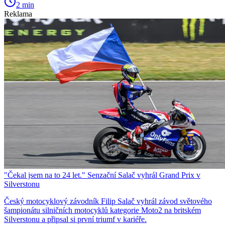
2 min
Reklama
"Čekal jsem na to 24 let." Senzační Salač vyhrál Grand Prix v
Silverstonu
Český motocyklový závodník Filip Salač vyhrál závod světového
šampionátu silničních motocyklů kategorie Moto2 na britském
Silverstonu a připsal si první triumf v kariéře.