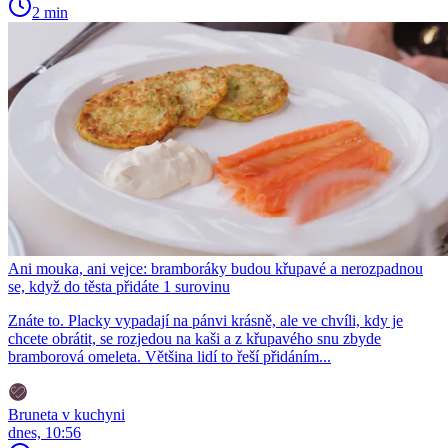
2 min
Ani mouka, ani vejce: bramboráky budou křupavé a nerozpadnou
se, když do těsta přidáte 1 surovinu
Znáte to. Placky vypadají na pánvi krásně, ale ve chvíli, kdy je
chcete obrátit, se rozjedou na kaši a z křupavého snu zbyde
bramborová omeleta. Většina lidí to řeší přidáním...
Bruneta v kuchyni
dnes, 10:56