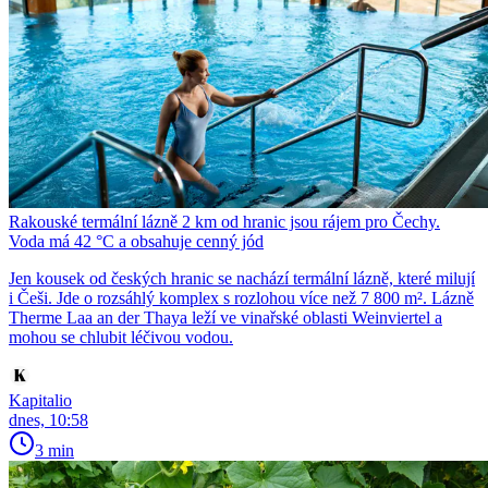
Rakouské termální lázně 2 km od hranic jsou rájem pro Čechy.
Voda má 42 °C a obsahuje cenný jód
Jen kousek od českých hranic se nachází termální lázně, které milují
i Češi. Jde o rozsáhlý komplex s rozlohou více než 7 800 m². Lázně
Therme Laa an der Thaya leží ve vinařské oblasti Weinviertel a
mohou se chlubit léčivou vodou.
Kapitalio
dnes, 10:58
3 min