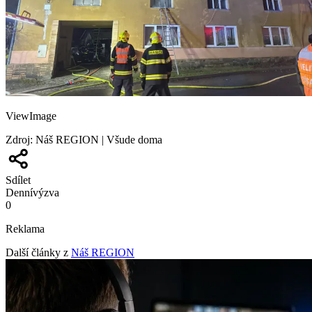
ViewImage
Zdroj
:
Náš REGION | Všude doma
Sdílet
Denní
výzva
0
Reklama
Další články z
Náš REGION