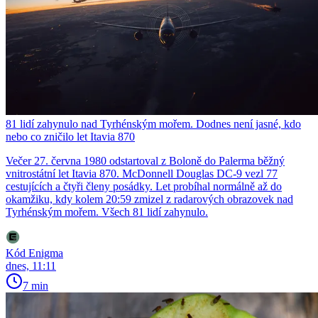
81 lidí zahynulo nad Tyrhénským mořem. Dodnes není jasné, kdo
nebo co zničilo let Itavia 870
Večer 27. června 1980 odstartoval z Boloně do Palerma běžný
vnitrostátní let Itavia 870. McDonnell Douglas DC-9 vezl 77
cestujících a čtyři členy posádky. Let probíhal normálně až do
okamžiku, kdy kolem 20:59 zmizel z radarových obrazovek nad
Tyrhénským mořem. Všech 81 lidí zahynulo.
Kód Enigma
dnes, 11:11
7 min