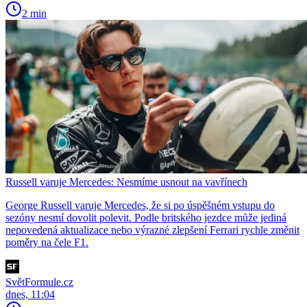
2 min
Russell varuje Mercedes: Nesmíme usnout na vavřínech
George Russell varuje Mercedes, že si po úspěšném vstupu do
sezóny nesmí dovolit polevit. Podle britského jezdce může jediná
nepovedená aktualizace nebo výrazné zlepšení Ferrari rychle změnit
poměry na čele F1.
SvětFormule.cz
dnes, 11:04