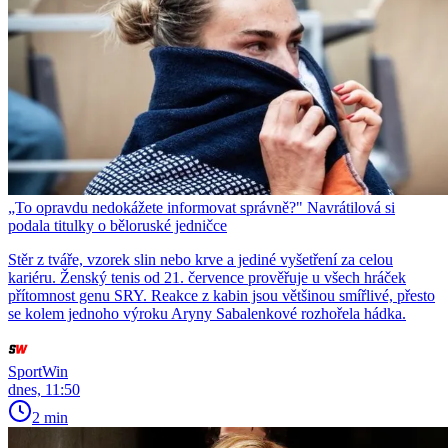
„To opravdu nedokážete informovat správně?" Navrátilová si
podala titulky o běloruské jedničce
Stěr z tváře, vzorek slin nebo krve a jediné vyšetření za celou
kariéru. Ženský tenis od 21. července prověřuje u všech hráček
přítomnost genu SRY. Reakce z kabin jsou většinou smířlivé, přesto
se kolem jednoho výroku Aryny Sabalenkové rozhořela hádka.
SportWin
dnes, 11:50
2 min