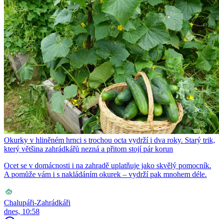
Okurky v hliněném hrnci s trochou octa vydrží i dva roky. Starý trik,
který většina zahrádkářů nezná a přitom stojí pár korun
Ocet se v domácnosti i na zahradě uplatňuje jako skvělý pomocník.
A pomůže vám i s nakládáním okurek – vydrží pak mnohem déle.
Chalupáři-Zahrádkáři
dnes, 10:58