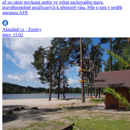
až po okraj stovkami amfor ve velmi zachovalém stavu,
pravděpodobně používaných k přepravě vína. Píše o tom v neděli
agentura AFP.
Aktuálně.cz - Zprávy
dnes, 11:02