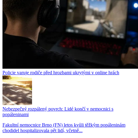
Policie varuje rodiče před hrozbami ukrytými v online hrách
Nebezpečný rozpálený povrch: Lidé končí v nemocnici s
popáleninami
Fakultní nemocnice Brno (FN) letos kvůli těžkým popáleninám
chodidel hospitalizovala pět lidí, včetně...