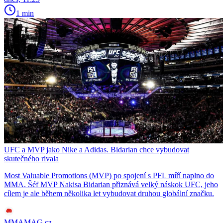
1 min
UFC a MVP jako Nike a Adidas. Bidarian chce vybudovat
skutečného rivala
Most Valuable Promotions (MVP) po spojení s PFL míří naplno do
MMA. Šéf MVP Nakisa Bidarian přiznává velký náskok UFC, jeho
cílem je ale během několika let vybudovat druhou globální značku.
MMAMAG.cz