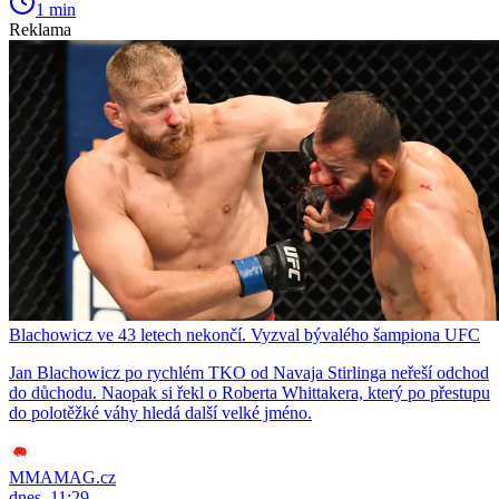
1 min
Reklama
Blachowicz ve 43 letech nekončí. Vyzval bývalého šampiona UFC
Jan Blachowicz po rychlém TKO od Navaja Stirlinga neřeší odchod
do důchodu. Naopak si řekl o Roberta Whittakera, který po přestupu
do polotěžké váhy hledá další velké jméno.
MMAMAG.cz
dnes, 11:29