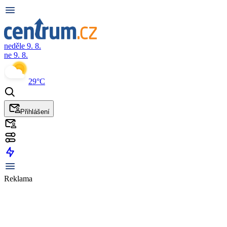
neděle 9. 8.
ne 9. 8.
29°C
Přihlášení
Reklama