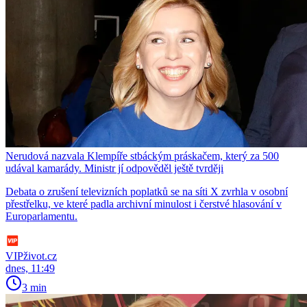
Nerudová nazvala Klempíře stbáckým práskačem, který za 500
udával kamarády. Ministr jí odpověděl ještě tvrději
Debata o zrušení televizních poplatků se na síti X zvrhla v osobní
přestřelku, ve které padla archivní minulost i čerstvé hlasování v
Europarlamentu.
VIPživot.cz
dnes, 11:49
3 min