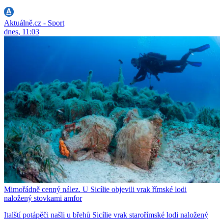
Aktuálně.cz - Sport
dnes, 11:03
Mimořádně cenný nález. U Sicílie objevili vrak římské lodi
naložený stovkami amfor
Italští potápěči našli u břehů Sicílie vrak starořímské lodi naložený