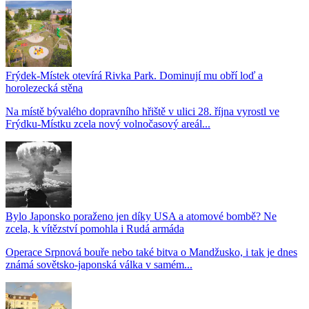
Frýdek-Místek otevírá Rivka Park. Dominují mu obří loď a
horolezecká stěna
Na místě bývalého dopravního hřiště v ulici 28. října vyrostl ve
Frýdku-Místku zcela nový volnočasový areál...
Bylo Japonsko poraženo jen díky USA a atomové bombě? Ne
zcela, k vítězství pomohla i Rudá armáda
Operace Srpnová bouře nebo také bitva o Mandžusko, i tak je dnes
známá sovětsko-japonská válka v samém...