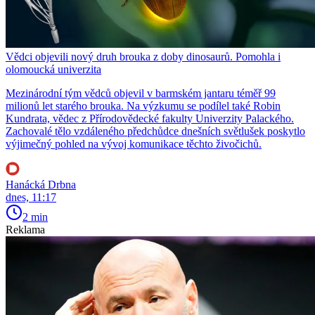
Vědci objevili nový druh brouka z doby dinosaurů. Pomohla i
olomoucká univerzita
Mezinárodní tým vědců objevil v barmském jantaru téměř 99
milionů let starého brouka. Na výzkumu se podílel také Robin
Kundrata, vědec z Přírodovědecké fakulty Univerzity Palackého.
Zachovalé tělo vzdáleného předchůdce dnešních světlušek poskytlo
výjimečný pohled na vývoj komunikace těchto živočichů.
Hanácká Drbna
dnes, 11:17
2 min
Reklama