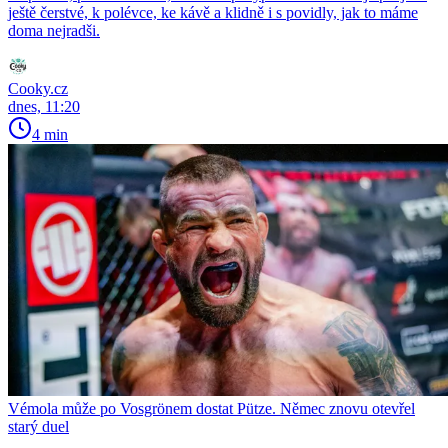
ještě čerstvé, k polévce, ke kávě a klidně i s povidly, jak to máme
doma nejradši.
Cooky.cz
dnes, 11:20
4 min
Vémola může po Vosgrönem dostat Pütze. Němec znovu otevřel
starý duel