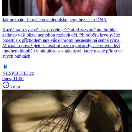
Jak poznáte, že máte neandertálské geny bez testu DNA
Každé ráno vyskočíte z postele ještě před zazvoněním budíku,
zatímco vaši blízcí nemohou rozlepit oči. Při odběru krve syčíte
bolestí a s příchodem jara vás ochromí nesnesitelná senná rýma.
Možná to považujete za osobní rozmary přírody, ale pravda leží
mnohem hlouběji v minulosti – v tajemství, které nosíte přímo ve
svých buňkách.
NESPECHEJ.cz
dnes, 11:00
3 min