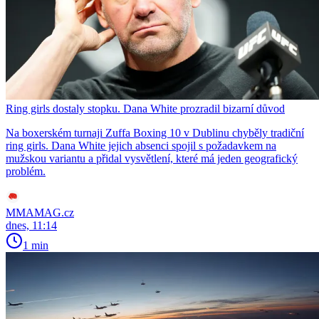
Ring girls dostaly stopku. Dana White prozradil bizarní důvod
Na boxerském turnaji Zuffa Boxing 10 v Dublinu chyběly tradiční
ring girls. Dana White jejich absenci spojil s požadavkem na
mužskou variantu a přidal vysvětlení, které má jeden geografický
problém.
MMAMAG.cz
dnes, 11:14
1 min