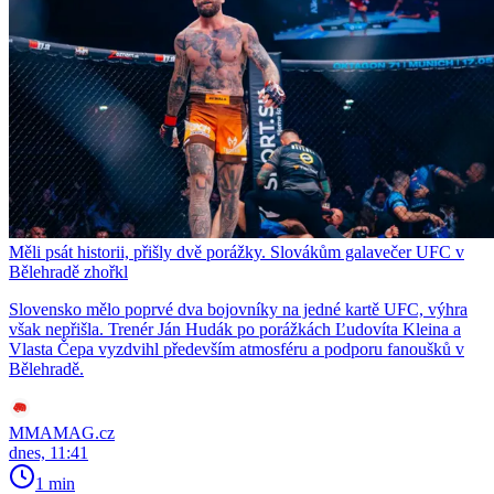
Měli psát historii, přišly dvě porážky. Slovákům galavečer UFC v
Bělehradě zhořkl
Slovensko mělo poprvé dva bojovníky na jedné kartě UFC, výhra
však nepřišla. Trenér Ján Hudák po porážkách Ľudovíta Kleina a
Vlasta Čepa vyzdvihl především atmosféru a podporu fanoušků v
Bělehradě.
MMAMAG.cz
dnes, 11:41
1 min