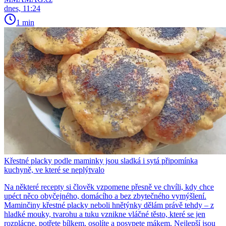
dnes, 11:24
1 min
Křestné placky podle maminky jsou sladká i sytá připomínka
kuchyně, ve které se neplýtvalo
Na některé recepty si člověk vzpomene přesně ve chvíli, kdy chce
upéct něco obyčejného, domácího a bez zbytečného vymýšlení.
Maminčiny křestné placky neboli hnětýnky dělám právě tehdy – z
hladké mouky, tvarohu a tuku vznikne vláčné těsto, které se jen
rozplácne, potřete bílkem, osolíte a posypete mákem. Nejlepší jsou