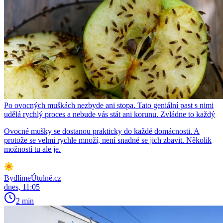
Po ovocných muškách nezbyde ani stopa. Tato geniální past s nimi
udělá rychlý proces a nebude vás stát ani korunu. Zvládne to každý
Ovocné mušky se dostanou prakticky do každé domácnosti. A
protože se velmi rychle množí, není snadné se jich zbavit. Několik
možností tu ale je.
BydlímeÚtulně.cz
dnes, 11:05
2 min