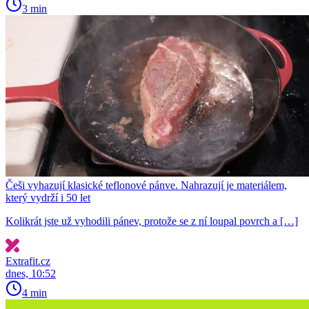
3 min
Češi vyhazují klasické teflonové pánve. Nahrazují je materiálem,
který vydrží i 50 let
Kolikrát jste už vyhodili pánev, protože se z ní loupal povrch a […]
Extrafit.cz
dnes, 10:52
4 min