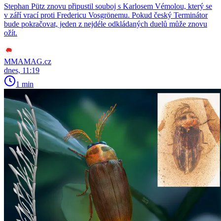
Stephan Pütz znovu připustil souboj s Karlosem Vémolou, který se
v září vrací proti Fredericu Vosgrönemu. Pokud český Terminátor
bude pokračovat, jeden z nejdéle odkládaných duelů může znovu
ožít.
MMAMAG.cz
dnes, 11:19
1 min