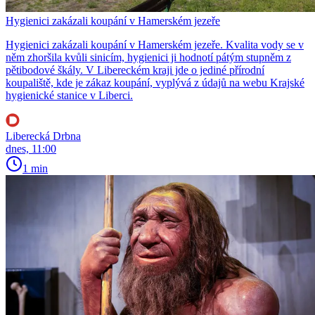
Hygienici zakázali koupání v Hamerském jezeře
Hygienici zakázali koupání v Hamerském jezeře. Kvalita vody se v
něm zhoršila kvůli sinicím, hygienici ji hodnotí pátým stupněm z
pětibodové škály. V Libereckém kraji jde o jediné přírodní
koupaliště, kde je zákaz koupání, vyplývá z údajů na webu Krajské
hygienické stanice v Liberci.
Liberecká Drbna
dnes, 11:00
1 min