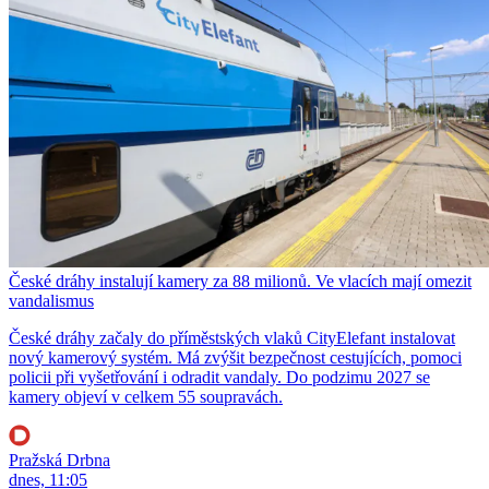
České dráhy instalují kamery za 88 milionů. Ve vlacích mají omezit
vandalismus
České dráhy začaly do příměstských vlaků CityElefant instalovat
nový kamerový systém. Má zvýšit bezpečnost cestujících, pomoci
policii při vyšetřování i odradit vandaly. Do podzimu 2027 se
kamery objeví v celkem 55 soupravách.
Pražská Drbna
dnes, 11:05