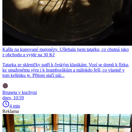
Kašlu na kupované majonézy. Ušlehala jsem tatarku, co chutná jako
z obchodu a vyjde na 30 Kč
Tatarka ze skleničky patří k českým klasikám. Vozí se domů k řízku,
ke smaženému sýru i k bramborákům a málokdo řeší, co vlastně v
tom kelímku je. Přitom stačí pár...
Bruneta v kuchyni
dnes, 10:59
4 min
Reklama