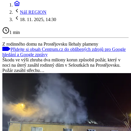
Náš REGION
18. 11. 2025, 14:30
1 min
Z rodinného domu na Prostějovsku šlehaly plameny
Přidejte si obsah Centrum.cz do oblíbených zdrojů pro Google
hledání a Google zprávy
Škodu ve výši zhruba dva miliony korun způsobil požár, který v
noci na úterý zasáhl rodinný dům v Seloutkách na Prostějovsku.
Požár zasáhl střechu…