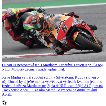
Ducati už neprohrává jen s Martínem. Prohrává s celou Aprilií a boj
o titul MotoGP začíná vypadat úplně jinak
Jorge Martín vyhrál sobotní sprint v Silverstonu. Kdyby šlo jen o
něj, Ducati by si ještě mohla vysvětlovat výsledek kvalitou jednoho
jezdce. Jenže za Martínem nepřijela další Ducati. Přijel Ai Ogura na
Trackhouse Aprilii. A za ním Marco Bezzecchi na druhé tovární
Aprilii.