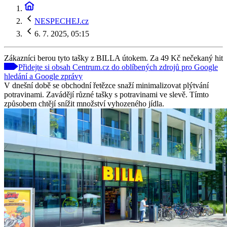
NESPECHEJ.cz
6. 7. 2025, 05:15
Zákazníci berou tyto tašky z BILLA útokem. Za 49 Kč nečekaný hit
Přidejte si obsah Centrum.cz do oblíbených zdrojů pro Google
hledání a Google zprávy
V dnešní době se obchodní řetězce snaží minimalizovat plýtvání
potravinami. Zavádějí různé tašky s potravinami ve slevě. Tímto
způsobem chtějí snížit množství vyhozeného jídla.