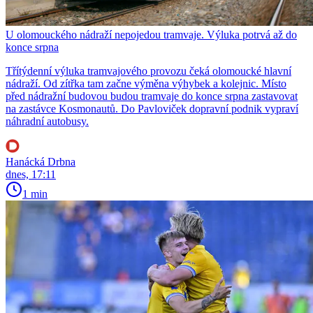
U olomouckého nádraží nepojedou tramvaje. Výluka potrvá až do
konce srpna
Třítýdenní výluka tramvajového provozu čeká olomoucké hlavní
nádraží. Od zítřka tam začne výměna výhybek a kolejnic. Místo
před nádražní budovou budou tramvaje do konce srpna zastavovat
na zastávce Kosmonautů. Do Pavloviček dopravní podnik vypraví
náhradní autobusy.
Hanácká Drbna
dnes, 17:11
1 min