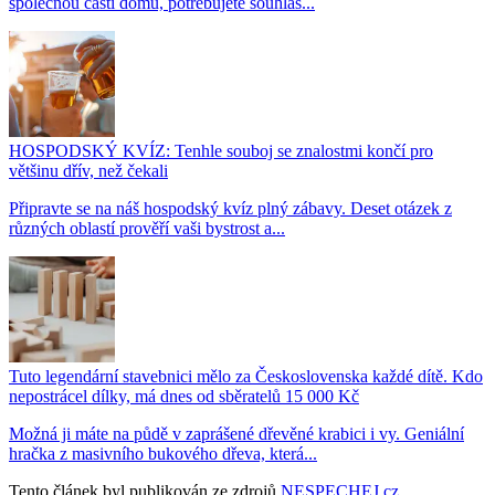
společnou částí domu, potřebujete souhlas...
HOSPODSKÝ KVÍZ: Tenhle souboj se znalostmi končí pro
většinu dřív, než čekali
Připravte se na náš hospodský kvíz plný zábavy. Deset otázek z
různých oblastí prověří vaši bystrost a...
Tuto legendární stavebnici mělo za Československa každé dítě. Kdo
nepostrácel dílky, má dnes od sběratelů 15 000 Kč
Možná ji máte na půdě v zaprášené dřevěné krabici i vy. Geniální
hračka z masivního bukového dřeva, která...
Tento článek byl publikován ze zdrojů
NESPECHEJ.cz