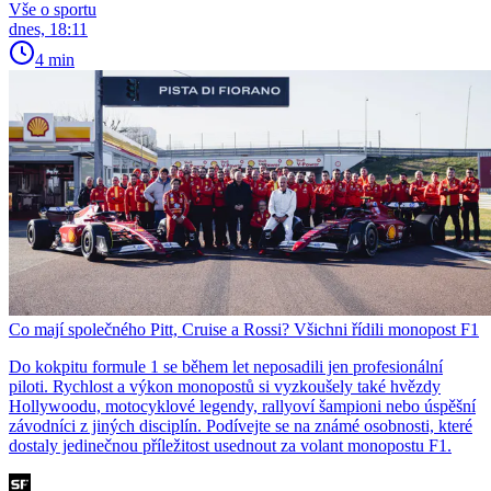
Vše o sportu
dnes, 18:11
4 min
Co mají společného Pitt, Cruise a Rossi? Všichni řídili monopost F1
Do kokpitu formule 1 se během let neposadili jen profesionální
piloti. Rychlost a výkon monopostů si vyzkoušely také hvězdy
Hollywoodu, motocyklové legendy, rallyoví šampioni nebo úspěšní
závodníci z jiných disciplín. Podívejte se na známé osobnosti, které
dostaly jedinečnou příležitost usednout za volant monopostu F1.