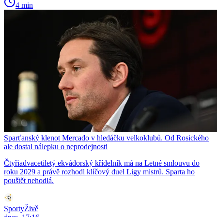
4 min
Sparťanský klenot Mercado v hledáčku velkoklubů. Od Rosického
ale dostal nálepku o neprodejnosti
Čtyřiadvacetiletý ekvádorský křídelník má na Letné smlouvu do
roku 2029 a právě rozhodl klíčový duel Ligy mistrů. Sparta ho
pouštět nehodlá.
SportyŽivě