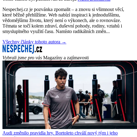
Nespechej.cz je pozvánka zpomalit – a znovu si všimnout věcí,
které běžně přehlížíme. Web nabízí inspiraci k jednoduššímu,
vědomějšímu životu, který není o výkonech, ale o rovnováze.
Témata se točí kolem zdraví, duševní pohody, rodiny, vztahů i
smysluplného využití času. Namísto radikálních změn...
Všechny články tohoto autora →
Vybrali jsme pro vás
Magazíny a zajímavosti
Audi změnilo pravidla hry. Bortoleto chválí nový tým i jeho