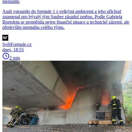
mentalitu
Audi vstoupilo do formule 1 s velkými ambicemi a jeho příchod
znamenal pro bývalý tým Sauber zásadní změnu. Podle Gabriela
Bortoleta se proměnila nejen finanční situace a technické zázemí, ale
především mentalita celého týmu.
SvětFormule.cz
dnes, 18:55
2 min