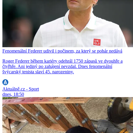
Fenomenální Federer udivil i počinem, za který se pohár nedává
Roger Federer během kariéry odehrál 1750 zápasů ve dvouhře a
čtyřhře. Ani jediný po zahájení nevzdal. Dnes fenomenální
švýcarský tenista slaví 45. narozeniny.
Aktuálně.cz - Sport
dnes, 18:50