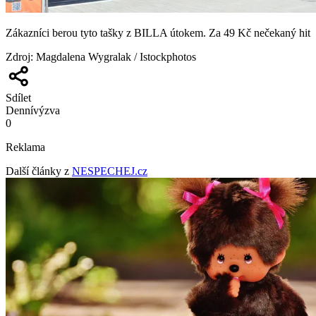
Zákazníci berou tyto tašky z BILLA útokem. Za 49 Kč nečekaný hit
Zdroj
:
Magdalena Wygralak / Istockphotos
Sdílet
Denní
výzva
0
Reklama
Další články z
NESPECHEJ.cz