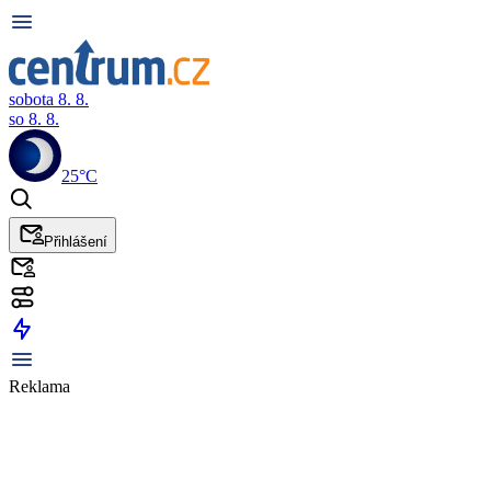
sobota 8. 8.
so 8. 8.
25°C
Přihlášení
Reklama