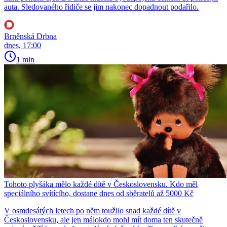
auta. Sledovaného řidiče se jim nakonec dopadnout podařilo.
Brněnská Drbna
dnes, 17:00
1 min
Tohoto plyšáka mělo každé dítě v Československu. Kdo měl
speciálního svítícího, dostane dnes od sběratelů až 5000 Kč
V osmdesátých letech po něm toužilo snad každé dítě v
Československu, ale jen málokdo mohl mít doma ten skutečně