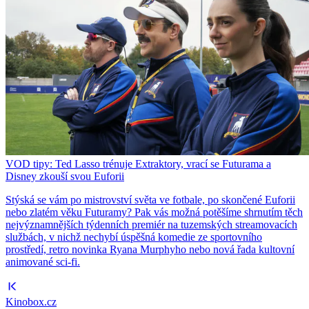
VOD tipy: Ted Lasso trénuje Extraktory, vrací se Futurama a
Disney zkouší svou Euforii
Stýská se vám po mistrovství světa ve fotbale, po skončené Euforii
nebo zlatém věku Futuramy? Pak vás možná potěšíme shrnutím těch
nejvýznamnějších týdenních premiér na tuzemských streamovacích
službách, v nichž nechybí úspěšná komedie ze sportovního
prostředí, retro novinka Ryana Murphyho nebo nová řada kultovní
animované sci-fi.
Kinobox.cz