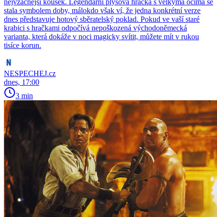
nejvzácnější kousek. Legendární plyšová hračka s velkýma očima se
stala symbolem doby, málokdo však ví, že jedna konkrétní verze
dnes představuje hotový sběratelský poklad. Pokud ve vaší staré
krabici s hračkami odpočívá nepoškozená východoněmecká
varianta, která dokáže v noci magicky svítit, můžete mít v rukou
tisíce korun.
NESPECHEJ.cz
dnes, 17:00
3 min