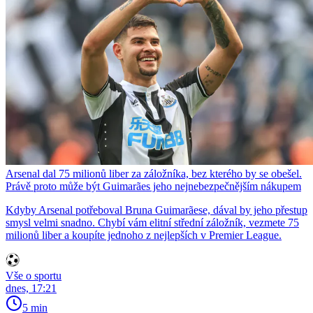
Arsenal dal 75 milionů liber za záložníka, bez kterého by se obešel.
Právě proto může být Guimarães jeho nejnebezpečnějším nákupem
Kdyby Arsenal potřeboval Bruna Guimarãese, dával by jeho přestup
smysl velmi snadno. Chybí vám elitní střední záložník, vezmete 75
milionů liber a koupíte jednoho z nejlepších v Premier League.
Vše o sportu
dnes, 17:21
5 min