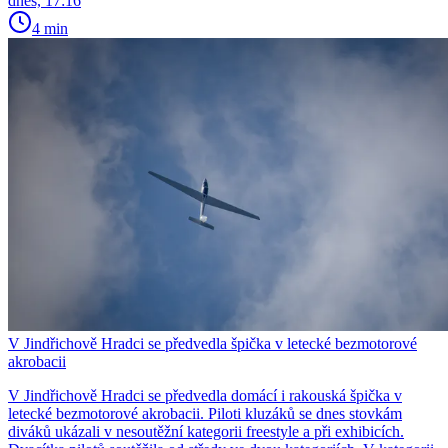
dnes, 17:16
4 min
V Jindřichově Hradci se předvedla špička v letecké bezmotorové
akrobacii
V Jindřichově Hradci se předvedla domácí i rakouská špička v
letecké bezmotorové akrobacii. Piloti kluzáků se dnes stovkám
diváků ukázali v nesoutěžní kategorii freestyle a při exhibicích.