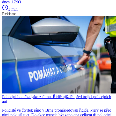
dnes, 17:03
3 min
Reklama
Policejní honička jako z filmu. Řidič ujížděl před trojicí policejních
aut
Policisté ve čtvrtek ráno v Brně pronásledovali řidiče, který se před
nimi pokusil ujet. Do akce musela být zapojena celkem tři policejní