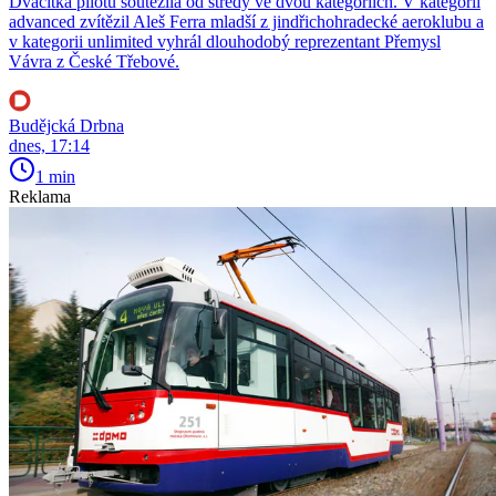
Dvacítka pilotů soutěžila od středy ve dvou kategoriích. V kategorii
advanced zvítězil Aleš Ferra mladší z jindřichohradecké aeroklubu a
v kategorii unlimited vyhrál dlouhodobý reprezentant Přemysl
Vávra z České Třebové.
Budějcká Drbna
dnes, 17:14
1 min
Reklama