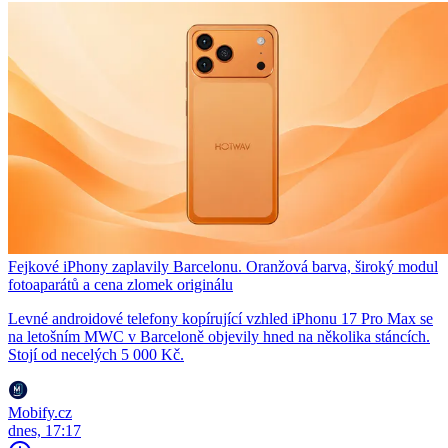
Fejkové iPhony zaplavily Barcelonu. Oranžová barva, široký modul
fotoaparátů a cena zlomek originálu
Levné androidové telefony kopírující vzhled iPhonu 17 Pro Max se
na letošním MWC v Barceloně objevily hned na několika stáncích.
Stojí od necelých 5 000 Kč.
Mobify.cz
dnes, 17:17