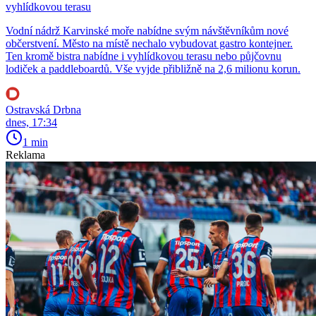
vyhlídkovou terasu
Vodní nádrž Karvinské moře nabídne svým návštěvníkům nové
občerstvení. Město na místě nechalo vybudovat gastro kontejner.
Ten kromě bistra nabídne i vyhlídkovou terasu nebo půjčovnu
lodiček a paddleboardů. Vše vyjde přibližně na 2,6 milionu korun.
Ostravská Drbna
dnes, 17:34
1 min
Reklama