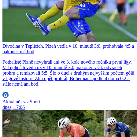
Divočina v Teplicích. Plzeň vedla v 10. minutě 3:0, prohrávala 4:5 a
nakonec má bod
Fotbalisté Plzně nevyhráli ani ve 3. kole nového ročníku první ligy.
V Teplicích vedli už v 10. minutě 3:0, nakonec však odvraceli
prohru a remizovali 5:5. Šlo o duel s druhým nejvyšším počtem gólů
v ligové historii. Zlín opět prohrál, Bohemians podlehl doma 0:2 a
stále nemá ani bod.
Aktuálně.cz - Sport
dnes, 17:06