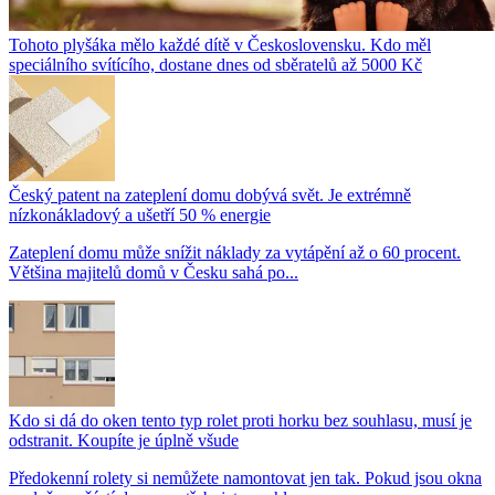
Tohoto plyšáka mělo každé dítě v Československu. Kdo měl
speciálního svítícího, dostane dnes od sběratelů až 5000 Kč
Český patent na zateplení domu dobývá svět. Je extrémně
nízkonákladový a ušetří 50 % energie
Zateplení domu může snížit náklady za vytápění až o 60 procent.
Většina majitelů domů v Česku sahá po...
Kdo si dá do oken tento typ rolet proti horku bez souhlasu, musí je
odstranit. Koupíte je úplně všude
Předokenní rolety si nemůžete namontovat jen tak. Pokud jsou okna