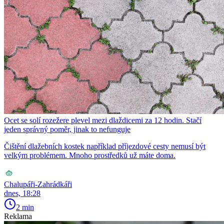
Ocet se solí rozežere plevel mezi dlaždicemi za 12 hodin. Stačí
jeden správný poměr, jinak to nefunguje
Čištění dlažebních kostek například příjezdové cesty nemusí být
velkým problémem. Mnoho prostředků už máte doma.
Chalupáři-Zahrádkáři
dnes, 18:28
2 min
Reklama