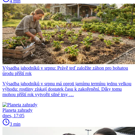
4 min
Výsadba jahodníků v srpnu: Právě teď založíte záhon pro bohatou
úrodu příští rok
Výsadba jahodníků v srpnu má oproti jarnímu termínu jednu velkou
výhodu: rostliny získají dostatek času k zakořenění. Díky tomu
mohou příští rok vytvořit silné trsy …
Planeta zahrady
dnes, 17:05
3 min