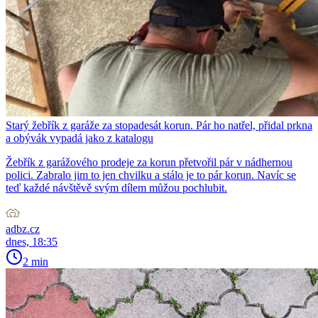
Starý žebřík z garáže za stopadesát korun. Pár ho natřel, přidal prkna
a obývák vypadá jako z katalogu
Žebřík z garážového prodeje za korun přetvořil pár v nádhernou
polici. Zabralo jim to jen chvilku a stálo je to pár korun. Navíc se
teď každé návštěvě svým dílem můžou pochlubit.
adbz.cz
dnes, 18:35
2 min