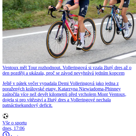
Ventoux měl Tour rozhodnout. Volleringová si vzala žlutý dres až o
den později a ukázala, proč se závod nevyhrává jedním kopcem
Ještě v pátek večer vypadala Demi Volleringová jako jedna z
poražených královské etapy. Katarzyna Niewiadoma-Phinney
zaútočila více než devět kilometrů před vrcholem Mont Ventoux,
dojela si pro vítězství a žlutý dres a Volleringové nechala
patnáctisekundový deficit.
Vše o sportu
dnes, 17:06