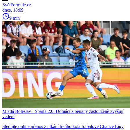
SvětFormule.cz
dnes, 18:09
9 min
Mladá Boleslav - Sparta 2:0. Domácí z penalty zaslouženě zvyšují
vedení
Sledujte online přenos z utkání třetího kola fotbalové Chance Ligy