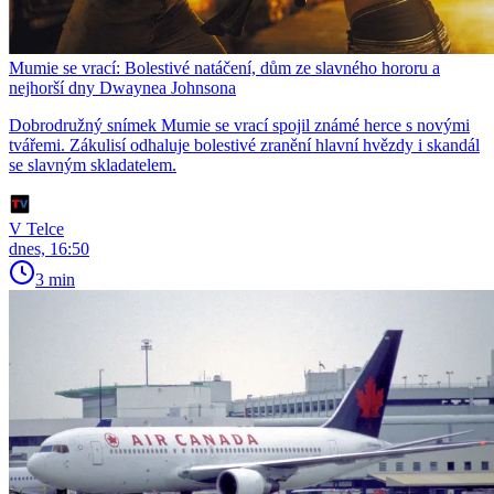
Mumie se vrací: Bolestivé natáčení, dům ze slavného hororu a
nejhorší dny Dwaynea Johnsona
Dobrodružný snímek Mumie se vrací spojil známé herce s novými
tvářemi. Zákulisí odhaluje bolestivé zranění hlavní hvězdy i skandál
se slavným skladatelem.
V Telce
dnes, 16:50
3 min