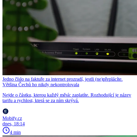
Jedno číslo na faktuře za internet prozradí, jestli (ne)přeplácíte.
Většina Čechů ho nikdy nekontrolovala
Nejde o částku, kterou každý měsíc zaplatíte. Rozhodující je název
tarifu a rychlost, která se za ním skrývá.
Mobify.cz
dnes, 18:14
4 min