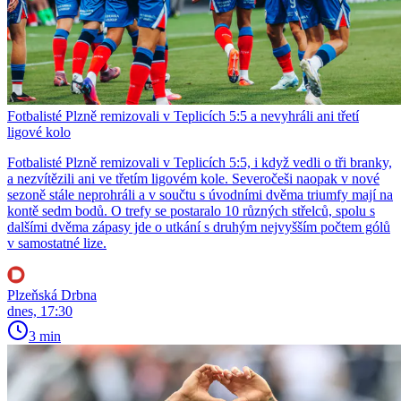
Fotbalisté Plzně remizovali v Teplicích 5:5 a nevyhráli ani třetí
ligové kolo
Fotbalisté Plzně remizovali v Teplicích 5:5, i když vedli o tři branky,
a nezvítězili ani ve třetím ligovém kole. Severočeši naopak v nové
sezoně stále neprohráli a v součtu s úvodními dvěma triumfy mají na
kontě sedm bodů. O trefy se postaralo 10 různých střelců, spolu s
dalšími dvěma zápasy jde o utkání s druhým nejvyšším počtem gólů
v samostatné lize.
Plzeňská Drbna
dnes, 17:30
3 min