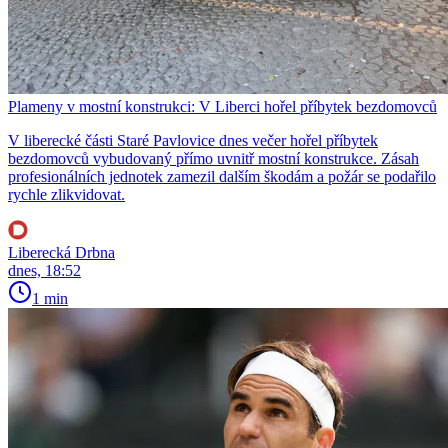
Plameny v mostní konstrukci: V Liberci hořel příbytek bezdomovců
V liberecké části Staré Pavlovice dnes večer hořel příbytek
bezdomovců vybudovaný přímo uvnitř mostní konstrukce. Zásah
profesionálních jednotek zamezil dalším škodám a požár se podařilo
rychle zlikvidovat.
Liberecká Drbna
dnes, 18:52
1 min