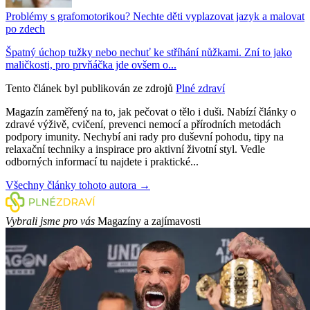
Problémy s grafomotorikou? Nechte děti vyplazovat jazyk a malovat
po zdech
Špatný úchop tužky nebo nechuť ke stříhání nůžkami. Zní to jako
maličkosti, pro prvňáčka jde ovšem o...
Tento článek byl publikován ze zdrojů
Plné zdraví
Magazín zaměřený na to, jak pečovat o tělo i duši. Nabízí články o
zdravé výživě, cvičení, prevenci nemocí a přírodních metodách
podpory imunity. Nechybí ani rady pro duševní pohodu, tipy na
relaxační techniky a inspirace pro aktivní životní styl. Vedle
odborných informací tu najdete i praktické...
Všechny články tohoto autora →
Vybrali jsme pro vás
Magazíny a zajímavosti