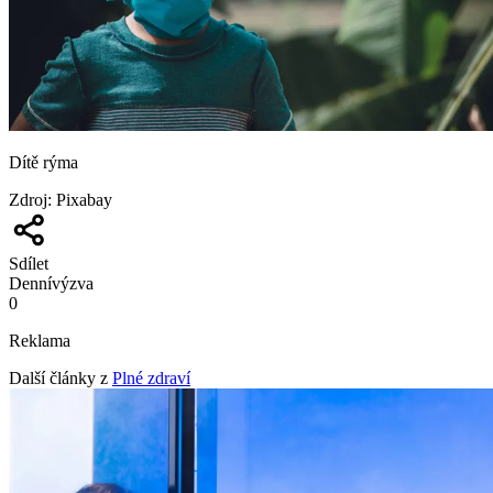
Dítě rýma
Zdroj
:
Pixabay
Sdílet
Denní
výzva
0
Reklama
Další články z
Plné zdraví