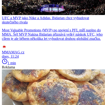
UFC a MVP jako Nike a Adidas. Bidarian chce vybudovat
skutečného rivala
Most Valuable Promotions (MVP) po spojení s PFL míří naplno do
MMA. Šéf MVP Nakisa Bidarian přiznává velký náskok UFC, jeho
cílem je ale během několika let vybudovat druhou globální značku.
MMAMAG.cz
dnes, 11:24
1 min
Reklama