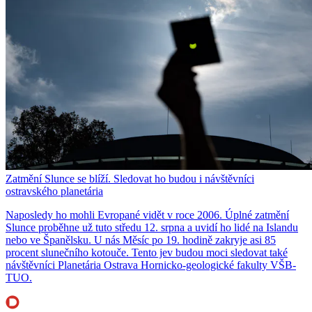
Zatmění Slunce se blíží. Sledovat ho budou i návštěvníci
ostravského planetária
Naposledy ho mohli Evropané vidět v roce 2006. Úplné zatmění
Slunce proběhne už tuto středu 12. srpna a uvidí ho lidé na Islandu
nebo ve Španělsku. U nás Měsíc po 19. hodině zakryje asi 85
procent slunečního kotouče. Tento jev budou moci sledovat také
návštěvníci Planetária Ostrava Hornicko-geologické fakulty VŠB-
TUO.