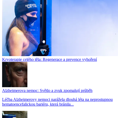
Kryoterapie celého těla: Regenerace a prevence vyhoření
Alzheimerova nemoc: Světlo a zvuk zpomalují průběh
Léčba Alzheimerovy nemoci narážela dlouhá léta na neprostupnou
hematoencefalickou bariéru, která bránila...