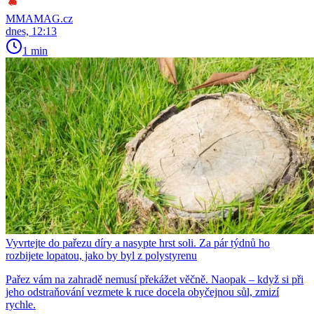
MMAMAG.cz
dnes, 12:13
1 min
Vyvrtejte do pařezu díry a nasypte hrst soli. Za pár týdnů ho
rozbijete lopatou, jako by byl z polystyrenu
Pařez vám na zahradě nemusí překážet věčně. Naopak – když si při
jeho odstraňování vezmete k ruce docela obyčejnou sůl, zmizí
rychle.