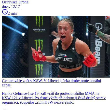
Ostravská Drbna
dnes, 12:17
2 min
Gelnarová je zpět v KSW. V Liberci ji čeká druhý profesionální
zápas
Hanka Gelnarová se 19. září vrátí do profesionálního MMA na
KSW 121 v Liberci. Po těsné výhře při debutu ji čeká druhý start v
organizaci, soupeřku zatím KSW nezveřejnilo.