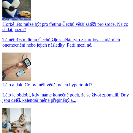
Horké léto může být pro třetinu Čechů větší zátěží pro srdce. Na co
si dát pozor?
Téměř 3,6 milionu Čechů žije s některým z kardiovaskulárních
onemocnění nebo jejich následky. Patří mezi ně...
Léto a tlak. Co by měli vědět nejen hypertonici?
Léto je období, kdy máme konečně pocit, že se život zpomalil. Dny
jsou delší, kalendář méně přeplněný a...