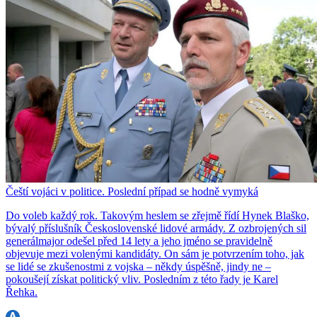
Čeští vojáci v politice. Poslední případ se hodně vymyká
Do voleb každý rok. Takovým heslem se zřejmě řídí Hynek Blaško,
bývalý příslušník Československé lidové armády. Z ozbrojených sil
generálmajor odešel před 14 lety a jeho jméno se pravidelně
objevuje mezi volenými kandidáty. On sám je potvrzením toho, jak
se lidé se zkušenostmi z vojska – někdy úspěšně, jindy ne –
pokoušejí získat politický vliv. Posledním z této řady je Karel
Řehka.