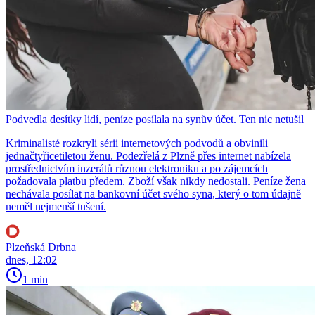
Podvedla desítky lidí, peníze posílala na synův účet. Ten nic netušil
Kriminalisté rozkryli sérii internetových podvodů a obvinili
jednačtyřicetiletou ženu. Podezřelá z Plzně přes internet nabízela
prostřednictvím inzerátů různou elektroniku a po zájemcích
požadovala platbu předem. Zboží však nikdy nedostali. Peníze žena
nechávala posílat na bankovní účet svého syna, který o tom údajně
neměl nejmenší tušení.
Plzeňská Drbna
dnes, 12:02
1 min