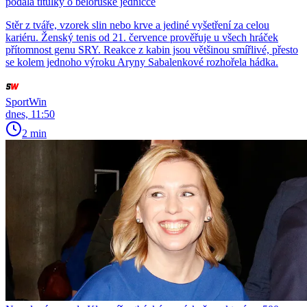
podala titulky o běloruské jedničce
Stěr z tváře, vzorek slin nebo krve a jediné vyšetření za celou
kariéru. Ženský tenis od 21. července prověřuje u všech hráček
přítomnost genu SRY. Reakce z kabin jsou většinou smířlivé, přesto
se kolem jednoho výroku Aryny Sabalenkové rozhořela hádka.
SportWin
dnes, 11:50
2 min