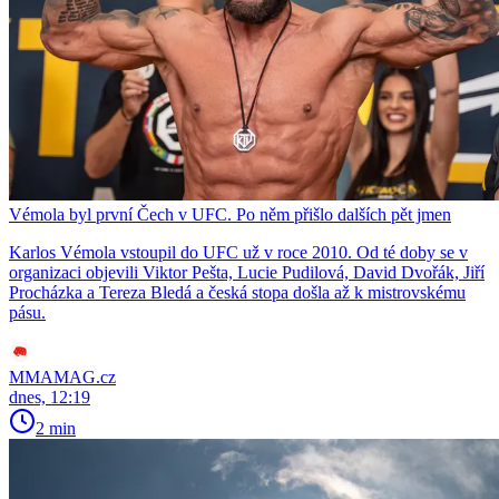
Vémola byl první Čech v UFC. Po něm přišlo dalších pět jmen
Karlos Vémola vstoupil do UFC už v roce 2010. Od té doby se v
organizaci objevili Viktor Pešta, Lucie Pudilová, David Dvořák, Jiří
Procházka a Tereza Bledá a česká stopa došla až k mistrovskému
pásu.
MMAMAG.cz
dnes, 12:19
2 min