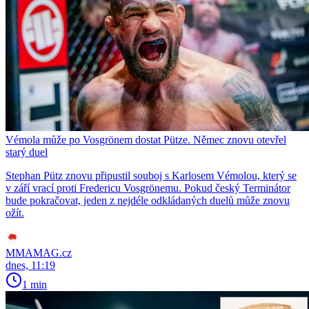
Vémola může po Vosgrönem dostat Pütze. Němec znovu otevřel
starý duel
Stephan Pütz znovu připustil souboj s Karlosem Vémolou, který se
v září vrací proti Fredericu Vosgrönemu. Pokud český Terminátor
bude pokračovat, jeden z nejdéle odkládaných duelů může znovu
ožít.
MMAMAG.cz
dnes, 11:19
1 min