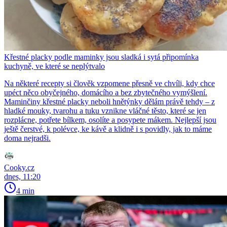
Křestné placky podle maminky jsou sladká i sytá připomínka
kuchyně, ve které se neplýtvalo
Na některé recepty si člověk vzpomene přesně ve chvíli, kdy chce
upéct něco obyčejného, domácího a bez zbytečného vymýšlení.
Maminčiny křestné placky neboli hnětýnky dělám právě tehdy – z
hladké mouky, tvarohu a tuku vznikne vláčné těsto, které se jen
rozplácne, potřete bílkem, osolíte a posypete mákem. Nejlepší jsou
ještě čerstvé, k polévce, ke kávě a klidně i s povidly, jak to máme
doma nejradši.
Cooky.cz
dnes, 11:20
4 min