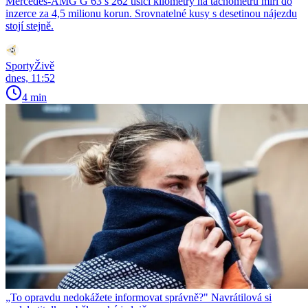
Mercedes-AMG G 63 s 262 tisíci kilometry na tachometru míří do
inzerce za 4,5 milionu korun. Srovnatelné kusy s desetinou nájezdu
stojí stejně.
SportyŽivě
dnes, 11:52
4 min
„To opravdu nedokážete informovat správně?" Navrátilová si