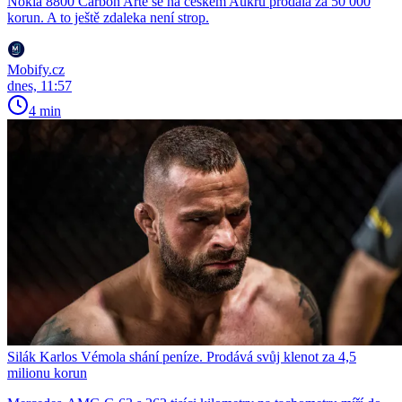
Nokia 8800 Carbon Arte se na českém Aukru prodala za 50 000
korun. A to ještě zdaleka není strop.
Mobify.cz
dnes, 11:57
4 min
Silák Karlos Vémola shání peníze. Prodává svůj klenot za 4,5
milionu korun