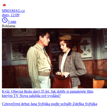
MMAMAG.cz
dnes, 12:09
3 min
Reklama
Kvíz: Obecná škola slaví 35 let. Jak dobře si pamatujete film,
kterým TV Nova zahájila své vysílání?
Celovečerní debut Jana Svěráka podle scénáře Zdeňka Svěráka