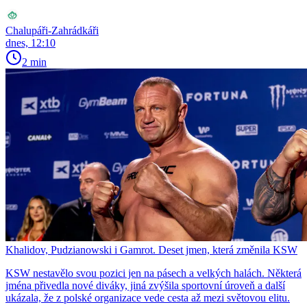
Chalupáři-Zahrádkáři
dnes, 12:10
2 min
Khalidov, Pudzianowski i Gamrot. Deset jmen, která změnila KSW
KSW nestavělo svou pozici jen na pásech a velkých halách. Některá
jména přivedla nové diváky, jiná zvýšila sportovní úroveň a další
ukázala, že z polské organizace vede cesta až mezi světovou elitu.