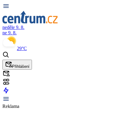
neděle 9. 8.
ne 9. 8.
29°C
Přihlášení
Reklama