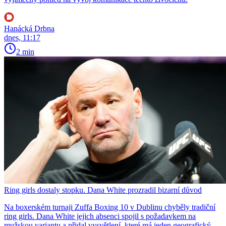
Hanácká Drbna
dnes, 11:17
2 min
Ring girls dostaly stopku. Dana White prozradil bizarní důvod
Na boxerském turnaji Zuffa Boxing 10 v Dublinu chyběly tradiční
ring girls. Dana White jejich absenci spojil s požadavkem na
mužskou variantu a přidal vysvětlení, které má jeden geografický