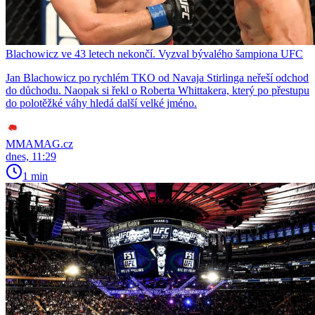
Blachowicz ve 43 letech nekončí. Vyzval bývalého šampiona UFC
Jan Blachowicz po rychlém TKO od Navaja Stirlinga neřeší odchod
do důchodu. Naopak si řekl o Roberta Whittakera, který po přestupu
do polotěžké váhy hledá další velké jméno.
MMAMAG.cz
dnes, 11:29
1 min