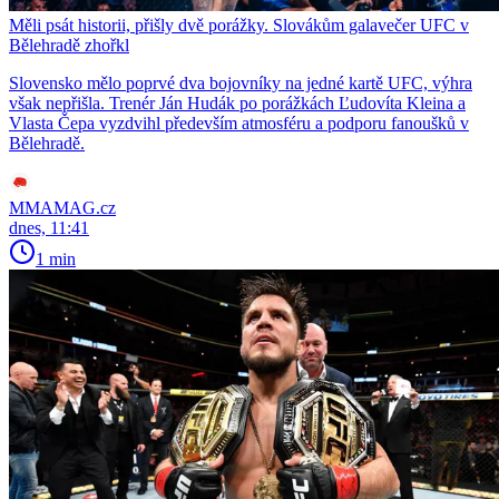
Měli psát historii, přišly dvě porážky. Slovákům galavečer UFC v
Bělehradě zhořkl
Slovensko mělo poprvé dva bojovníky na jedné kartě UFC, výhra
však nepřišla. Trenér Ján Hudák po porážkách Ľudovíta Kleina a
Vlasta Čepa vyzdvihl především atmosféru a podporu fanoušků v
Bělehradě.
MMAMAG.cz
dnes, 11:41
1 min