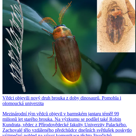
Vědci objevili nový druh brouka z doby dinosaurů. Pomohla i
olomoucká univerzita
Mezinárodní tým vědců objevil v barmském jantaru téměř 99
milionů let starého brouka. Na výzkumu se podílel také Robin
Kundrata, vědec z Přírodovědecké fakulty Univerzity Palackého.
Zachovalé tělo vzdáleného předchůdce dnešních světlušek poskytlo
výjimečný pohled na vývoj komunikace těchto živočichů.