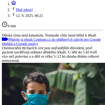
Plné zdraví
12. 9. 2025, 06:21
4 min
Dětská rýma není katastrofa. Nemusíte vždy hned běžet k lékaři
Přidejte si obsah Centrum.cz do oblíbených zdrojů pro Google
hledání a Google zprávy
Onemocnění dýchacích cest jsou nejčastějším důvodem, proč
pacienti navštěvují ordinaci dětského lékaře. U dětí do 5 let tvoří
více než polovinu a u dětí ve věku 5–12 let zhruba třetinu celkové
nemocnosti.