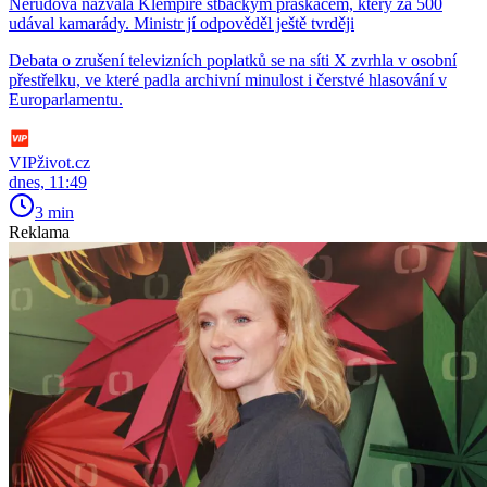
Nerudová nazvala Klempíře stbáckým práskačem, který za 500
udával kamarády. Ministr jí odpověděl ještě tvrději
Debata o zrušení televizních poplatků se na síti X zvrhla v osobní
přestřelku, ve které padla archivní minulost i čerstvé hlasování v
Europarlamentu.
VIPživot.cz
dnes, 11:49
3 min
Reklama