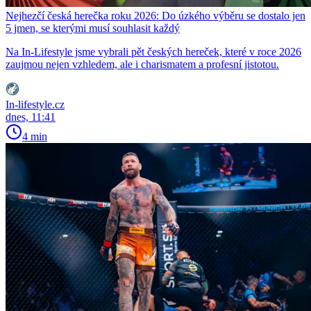
Nejhezčí česká herečka roku 2026: Do úzkého výběru se dostalo jen
5 jmen, se kterými musí souhlasit každý
Na In-Lifestyle jsme vybrali pět českých hereček, které v roce 2026
zaujmou nejen vzhledem, ale i charismatem a profesní jistotou.
In-lifestyle.cz
dnes, 11:41
4 min