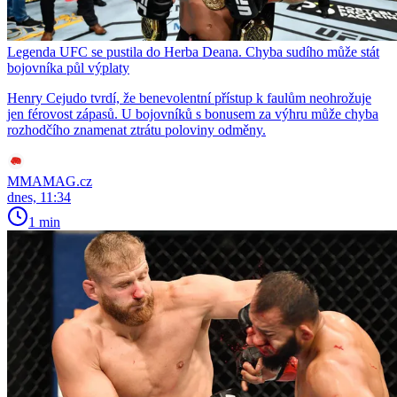
Legenda UFC se pustila do Herba Deana. Chyba sudího může stát
bojovníka půl výplaty
Henry Cejudo tvrdí, že benevolentní přístup k faulům neohrožuje
jen férovost zápasů. U bojovníků s bonusem za výhru může chyba
rozhodčího znamenat ztrátu poloviny odměny.
MMAMAG.cz
dnes, 11:34
1 min