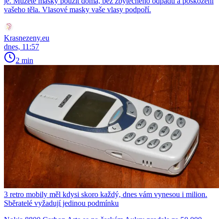
je. Můžete masky použít doma, bez zbytečného odpadu a poškození
vašeho těla. Vlasové masky vaše vlasy podpoří.
Krasnezeny.eu
dnes, 11:57
2 min
3 retro mobily měl kdysi skoro každý, dnes vám vynesou i milion.
Sběratelé vyžadují jedinou podmínku