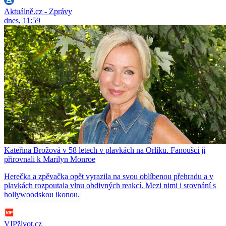
Aktuálně.cz - Zprávy
dnes, 11:59
Kateřina Brožová v 58 letech v plavkách na Orlíku. Fanoušci ji
přirovnali k Marilyn Monroe
Herečka a zpěvačka opět vyrazila na svou oblíbenou přehradu a v
plavkách rozpoutala vlnu obdivných reakcí. Mezi nimi i srovnání s
hollywoodskou ikonou.
VIPživot.cz