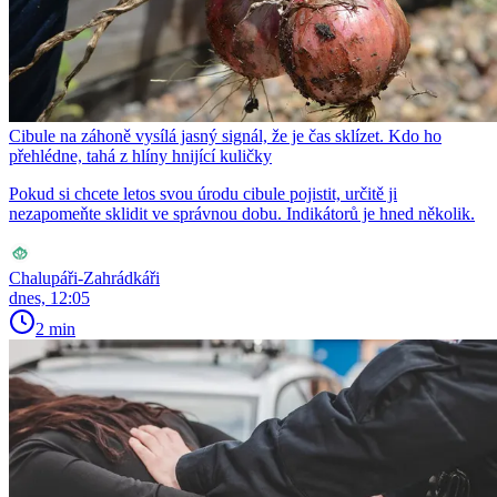
Cibule na záhoně vysílá jasný signál, že je čas sklízet. Kdo ho
přehlédne, tahá z hlíny hnijící kuličky
Pokud si chcete letos svou úrodu cibule pojistit, určitě ji
nezapomeňte sklidit ve správnou dobu. Indikátorů je hned několik.
Chalupáři-Zahrádkáři
dnes, 12:05
2 min