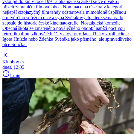
vstoupil do kin v roce 1991 a okamžitě si získal srdce diváků i
přízeň zahraniční filmové obce. Nominace na Oscara v kategorii
nejlepší cizojazyčný film tehdy odstartovala mimořádně úspěšnou
éru tvůrčího spřežení otce a syna Svěrákových, které se natrvalo
zapsalo do historie české kinematografie. Nostalgická komedie
Obecná škola ze zmateného poválečného období nabízí poctivou
retro filmařinu, zlidovělé hlášky a výkony Jana Třísky v roli učitele
Igora Hnízda nebo Zdeňka Svěráka jako přísného, ale spravedlivého
otce Součka.
Kinobox.cz
dnes, 12:05
1 min