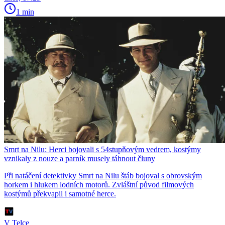
1 min
Smrt na Nilu: Herci bojovali s 54stupňovým vedrem, kostýmy
vznikaly z nouze a parník musely táhnout čluny
Při natáčení detektivky Smrt na Nilu štáb bojoval s obrovským
horkem i hlukem lodních motorů. Zvláštní původ filmových
kostýmů překvapil i samotné herce.
V Telce