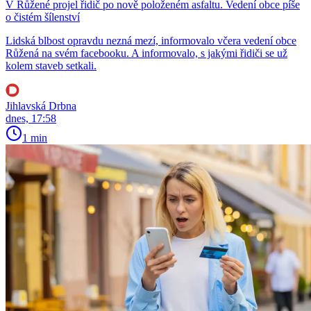
V Růžené projel řidič po nově položeném asfaltu. Vedení obce píše
o čistém šílenství
Lidská blbost opravdu nezná mezí, informovalo včera vedení obce
Růžená na svém facebooku. A informovalo, s jakými řidiči se už
kolem staveb setkali.
Jihlavská Drbna
dnes, 17:58
1 min