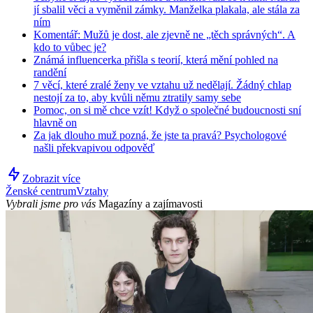
jí sbalil věci a vyměnil zámky. Manželka plakala, ale stála za
ním
Komentář: Mužů je dost, ale zjevně ne „těch správných“. A
kdo to vůbec je?
Známá influencerka přišla s teorií, která mění pohled na
randění
7 věcí, které zralé ženy ve vztahu už nedělají. Žádný chlap
nestojí za to, aby kvůli němu ztratily samy sebe
Pomoc, on si mě chce vzít! Když o společné budoucnosti sní
hlavně on
Za jak dlouho muž pozná, že jste ta pravá? Psychologové
našli překvapivou odpověď
Zobrazit více
Ženské centrum
Vztahy
Vybrali jsme pro vás
Magazíny a zajímavosti