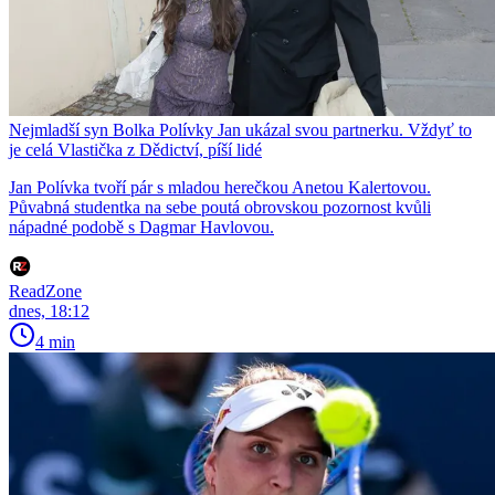
Nejmladší syn Bolka Polívky Jan ukázal svou partnerku. Vždyť to
je celá Vlastička z Dědictví, píší lidé
Jan Polívka tvoří pár s mladou herečkou Anetou Kalertovou.
Půvabná studentka na sebe poutá obrovskou pozornost kvůli
nápadné podobě s Dagmar Havlovou.
ReadZone
dnes, 18:12
4 min