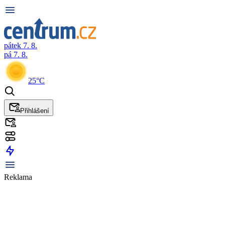
pátek 7. 8.
pá 7. 8.
25°C
Přihlášení
Reklama