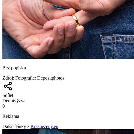
Bez popisku
Zdroj
:
Fotografie: Depositphotos
Sdílet
Denní
výzva
0
Reklama
Další články z
Krasnezeny.eu