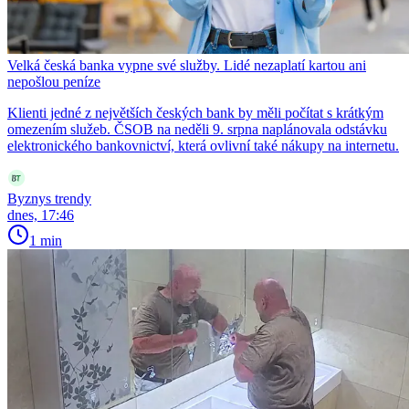
Velká česká banka vypne své služby. Lidé nezaplatí kartou ani
nepošlou peníze
Klienti jedné z největších českých bank by měli počítat s krátkým
omezením služeb. ČSOB na neděli 9. srpna naplánovala odstávku
elektronického bankovnictví, která ovlivní také nákupy na internetu.
Byznys trendy
dnes, 17:46
1 min