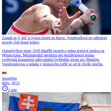
Zastali se jí, teď si sypou popel na hlavu. Vondroušová po odhalení
pravdy čelí drsné kritice
Osmačtyřicet stran, čtyři lékařští experti a jedna textová zpráva na
WhatsAppu. Mezinárodní agentura pro bezúhonnost tenisu
zveřejnila kompletní odůvodnění čtyřletého trestu pro Markétu
Vondroušovou a nálada v tenisovém světě se od té chvíle otočila.
SportWin
dnes, 18:11
2 min