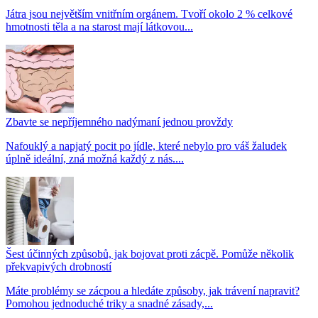
Játra jsou největším vnitřním orgánem. Tvoří okolo 2 % celkové
hmotnosti těla a na starost mají látkovou...
Zbavte se nepříjemného nadýmaní jednou provždy
Nafouklý a napjatý pocit po jídle, které nebylo pro váš žaludek
úplně ideální, zná možná každý z nás....
Šest účinných způsobů, jak bojovat proti zácpě. Pomůže několik
překvapivých drobností
Máte problémy se zácpou a hledáte způsoby, jak trávení napravit?
Pomohou jednoduché triky a snadné zásady,...