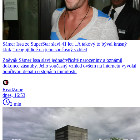
Sámer Issa ze SuperStar slaví 41 let. „A takový to býval krásný
kluk,“ reagují lidé na jeho současný vzhled
Zpěvák Sámer Issa slaví jednačtyřicáté narozeniny a oznámil
dokonce zásnuby. Jeho současný vzhled ovšem na internetu vyvolal
bouřlivou debatu o stopách minulosti.
ReadZone
dnes, 16:53
2 min