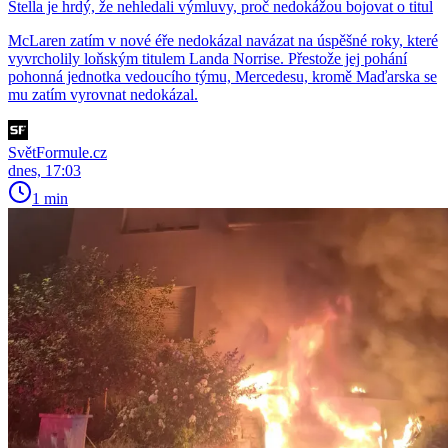
Stella je hrdý, že nehledali výmluvy, proč nedokážou bojovat o titul
McLaren zatím v nové éře nedokázal navázat na úspěšné roky, které
vyvrcholily loňským titulem Landa Norrise. Přestože jej pohání
pohonná jednotka vedoucího týmu, Mercedesu, kromě Maďarska se
mu zatím vyrovnat nedokázal.
SvětFormule.cz
dnes, 17:03
1 min