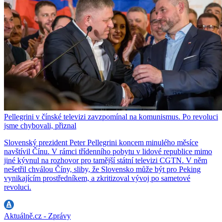
Pellegrini v čínské televizi zavzpomínal na komunismus. Po revoluci
jsme chybovali, přiznal
Slovenský prezident Peter Pellegrini koncem minulého měsíce
navštívil Čínu. V rámci třídenního pobytu v lidové republice mimo
jiné kývnul na rozhovor pro tamější státní televizi CGTN. V něm
nešetřil chválou Číny, sliby, že Slovensko může být pro Peking
vynikajícím prostředníkem, a zkritizoval vývoj po sametové
revoluci.
Aktuálně.cz - Zprávy