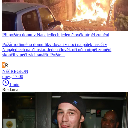
Při požáru domu v Napajedlech jeden člověk utrpěl zranění
Požár rodinného domu likvidovali v noci na pátek hasiči v
Napajedlech na Zlínsku. Jeden člověk při něm utrpěl zranění,
skončil v péči záchranářů. Požár…
Náš REGION
dnes, 17:00
1 min
Reklama