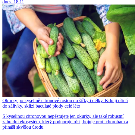
dnes, 18:11
Okurky po kyselině citronové rostou do šířky i délky. Kdo ji přidá
do zálivky, sklízí baculaté plody celé léto
S kyselinou citronovou nepěstujete jen okurky, ale také robustní
zahradní ekosystém, který podporuje růst, bojuje proti chorobám a
přináší skvělou úrodu.