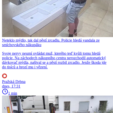
Neteklo mýdlo, tak dal pěstí zrcadlu. Policie hledá vandala ze
smíchovského nákupáku
Svoje nervy neumí ovládat muž, kterého teď kvůli tomu hledá
policie. Na záchodech nákupního centra nerozchodil automatický
dávkovač mýdla, naštval se a pěstí rozbil zrcadlo. Jenže škoda jde
do tisíců a hrozí mu i vězení.
Pražská Drbna
dnes, 17:31
1 min