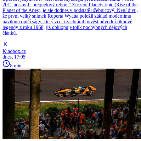
2011 postavil „prequelový reboot“ Zrození Planety opic (Rise of the
Planet of the Apes), je ale dodnes v podstatě učebnicový. Není divu,
že první velký snímek Ruperta Wyatta položil základ modernímu
pavilonu opičí ságy, který zcela zachránil pověst původní filmové
legendy z roku 1968, již obklopuje tolik pochybných dějových
článků.
Kinobox.cz
dnes, 17:05
8 min