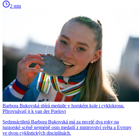
2 min
Barbora Bukovská sbírá medaile v horském kole i cyklokrosu.
Přirovnávají ji k van der Poelovi
Sedmnáctiletá Barbora Bukovská má za necelé dva roky na
juniorské scéně nejméně osm medailí z mistrovství světa a Evropy
ve dvou cyklistických disciplínách.