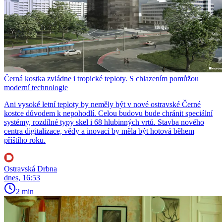
Černá kostka zvládne i tropické teploty. S chlazením pomůžou
moderní technologie
Ani vysoké letní teploty by neměly být v nové ostravské Černé
kostce důvodem k nepohodlí. Celou budovu bude chránit speciální
systémy, rozdílné typy skel i 68 hlubinných vrtů. Stavba nového
centra digitalizace, vědy a inovací by měla být hotová během
příštího roku.
Ostravská Drbna
dnes, 16:53
2 min