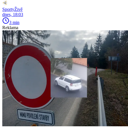
SportyŽivě
dnes, 18:03
3 min
Reklama