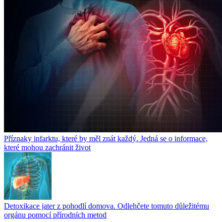
Příznaky infarktu, které by měl znát každý. Jedná se o informace,
které mohou zachránit život
Detoxikace jater z pohodlí domova. Odlehčete tomuto důležitému
orgánu pomocí přírodních metod