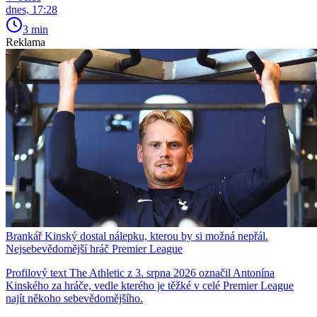
dnes, 17:28
3 min
Reklama
Brankář Kinský dostal nálepku, kterou by si možná nepřál.
Nejsebevědomější hráč Premier League
Profilový text The Athletic z 3. srpna 2026 označil Antonína
Kinského za hráče, vedle kterého je těžké v celé Premier League
najít někoho sebevědomějšího.