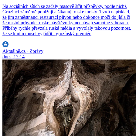
Na sociálních sítích se začaly masově šířit příspěvky, podle nichž
Gruzínci záměrně ponižují a šikanují ruské turisty. Tvrdí například,
že jim zaměstnanci restaurací plivou nebo dokonce močí do jídla či
že místní průvodci ruské návštěvníky nechávají samotné v horách.
Příběhy rychle převzala ruská média a vyvolaly takovou pozornost,
že se k nim musel vyjádřit i gruzínský premiér.
Aktuálně.cz - Zprávy
dnes, 17:14