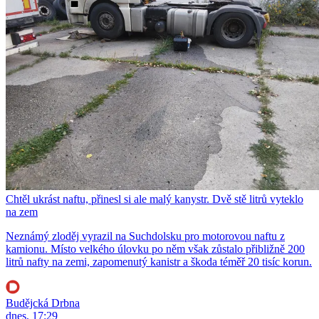
Chtěl ukrást naftu, přinesl si ale malý kanystr. Dvě stě litrů vyteklo
na zem
Neznámý zloděj vyrazil na Suchdolsku pro motorovou naftu z
kamionu. Místo velkého úlovku po něm však zůstalo přibližně 200
litrů nafty na zemi, zapomenutý kanistr a škoda téměř 20 tisíc korun.
Budějcká Drbna
dnes, 17:29