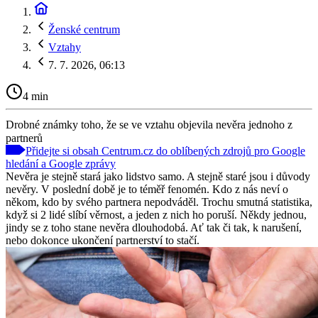
Ženské centrum
Vztahy
7. 7. 2026, 06:13
4 min
Drobné známky toho, že se ve vztahu objevila nevěra jednoho z
partnerů
Přidejte si obsah Centrum.cz do oblíbených zdrojů pro Google
hledání a Google zprávy
Nevěra je stejně stará jako lidstvo samo. A stejně staré jsou i důvody
nevěry. V poslední době je to téměř fenomén. Kdo z nás neví o
někom, kdo by svého partnera nepodváděl. Trochu smutná statistika,
když si 2 lidé slíbí věrnost, a jeden z nich ho poruší. Někdy jednou,
jindy se z toho stane nevěra dlouhodobá. Ať tak či tak, k narušení,
nebo dokonce ukončení partnerství to stačí.