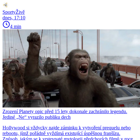
SportyŽivě
dnes, 17:10
4 min
Zrození Planety opic před 15 lety dokonale zachránilo legendu.
Jediné „Ne“ vyrazilo publiku dech
Hollywood si vždycky najde záminku k vytvoření prequelu nebo
rebootu, jímž pořádně vyždímá existující úspěšnou franšízu.
Způsob, jakým se k vrstevnaté mytologii předchozích filmů v roce