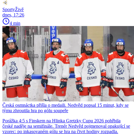
SportyŽivě
dnes, 17:26
4 min
Česká osmnáctka přišla o medaili. Nedvěd popsal 15 minut, kdy se
týmu zhroutila hra po gólu soupeře
Porážka 4:5 s Finskem na Hlinka Gretzky Cupu 2026 pohřbila
české naděje na semifinále. Trenér Nedvěd pojmenoval opakující se
vzorec: po inkasovaném gólu se hra na čtvrt hodiny rozpadla.