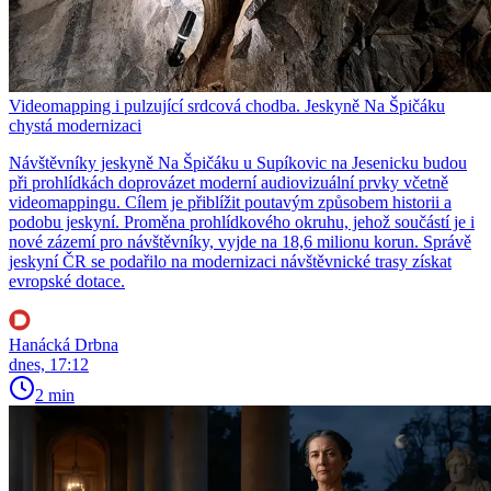
Videomapping i pulzující srdcová chodba. Jeskyně Na Špičáku
chystá modernizaci
Návštěvníky jeskyně Na Špičáku u Supíkovic na Jesenicku budou
při prohlídkách doprovázet moderní audiovizuální prvky včetně
videomappingu. Cílem je přiblížit poutavým způsobem historii a
podobu jeskyní. Proměna prohlídkového okruhu, jehož součástí je i
nové zázemí pro návštěvníky, vyjde na 18,6 milionu korun. Správě
jeskyní ČR se podařilo na modernizaci návštěvnické trasy získat
evropské dotace.
Hanácká Drbna
dnes, 17:12
2 min