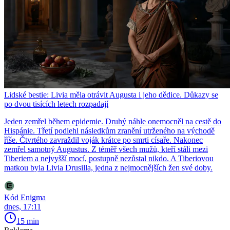
Lidské bestie: Livia měla otrávit Augusta i jeho dědice. Důkazy se
po dvou tisících letech rozpadají
Jeden zemřel během epidemie. Druhý náhle onemocněl na cestě do
Hispánie. Třetí podlehl následkům zranění utrženého na východě
říše. Čtvrtého zavraždil voják krátce po smrti císaře. Nakonec
zemřel samotný Augustus. Z téměř všech mužů, kteří stáli mezi
Tiberiem a nejvyšší mocí, postupně nezůstal nikdo. A Tiberiovou
matkou byla Livia Drusilla, jedna z nejmocnějších žen své doby.
Kód Enigma
dnes, 17:11
15 min