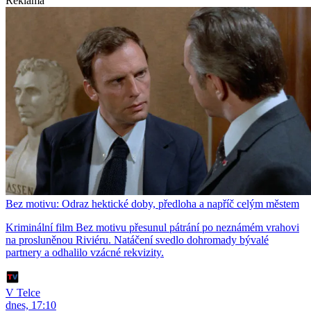
Reklama
Bez motivu: Odraz hektické doby, předloha a napříč celým městem
Kriminální film Bez motivu přesunul pátrání po neznámém vrahovi
na prosluněnou Riviéru. Natáčení svedlo dohromady bývalé
partnery a odhalilo vzácné rekvizity.
V Telce
dnes, 17:10