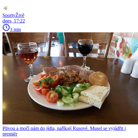
SportyŽivě
dnes, 17:22
3 min
Plivou a močí nám do jídla, naříkají Rusové. Musel se vyjádřit i
premiér