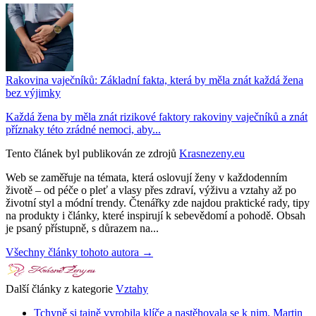
Rakovina vaječníků: Základní fakta, která by měla znát každá žena
bez výjimky
Každá žena by měla znát rizikové faktory rakoviny vaječníků a znát
příznaky této zrádné nemoci, aby...
Tento článek byl publikován ze zdrojů
Krasnezeny.eu
Web se zaměřuje na témata, která oslovují ženy v každodenním
životě – od péče o pleť a vlasy přes zdraví, výživu a vztahy až po
životní styl a módní trendy. Čtenářky zde najdou praktické rady, tipy
na produkty i články, které inspirují k sebevědomí a pohodě. Obsah
je psaný přístupně, s důrazem na...
Všechny články tohoto autora →
Další články z kategorie
Vztahy
Tchyně si tajně vyrobila klíče a nastěhovala se k nim. Martin