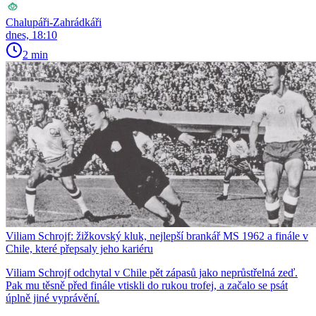
Chalupáři-Zahrádkáři
dnes, 18:10
2 min
Viliam Schrojf: žižkovský kluk, nejlepší brankář MS 1962 a finále v
Chile, které přepsaly jeho kariéru
Viliam Schrojf odchytal v Chile pět zápasů jako neprůstřelná zeď.
Pak mu těsně před finále vtiskli do rukou trofej, a začalo se psát
úplně jiné vyprávění.