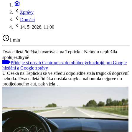
Zprávy
Domácí
14. 5. 2026, 11:00
1 min
Dvacetiletá řidička havarovala na Teplicku. Nehodu nepřežila
spolujezdkyně
Přidejte si obsah Centrum.cz do oblíbených zdrojů pro Google
hledání a Google zprávy
U Oseka na Teplicku se ve středu odpoledne stala tragická dopravní
nehoda. Dvacetiletá řidička dostala smyk a nabourala nejprve do
protijedoucího aut, pak vjela…