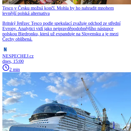
Tesco v Česku možná končí. Mohla by ho nahradit mnohem
levnější polská alternativa
Britský řetězec Tesco podle spekulací zvažuje odchod ze střední
Evropy. Analytici vidí jako nejpravděpodobnějšího nástupce
polskou Biedronku, která už expanduje na Slovensku a je mezi
Čechy oblíbená.
NESPECHEJ.cz
dnes, 15:00
2 min