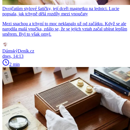
Dvojčatům stylové šatičky, její dceři magnetku na lednici. Lucie
popsala, jak tchyně dělá rozdíly mezi vnoučaty
Mezi snachou a tchyní to moc neklapalo už od začátku. Když se ale
narodila malá vnučka, zdálo se, že se jejich vztah začal ubírat lepším
směrem. Byl to však omyl.
DámskýDeník.cz
dnes, 14:13
2 min