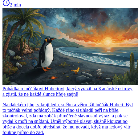
2 min
Pohádka o tučňákovi Hubertovi, který vyrazil na Kanárské ostrovy
a zjistil, že ne každé slunce hřeje stejně
Na dalekém jihu, v kraji ledu, sněhu a větru, žil tučňák Hubert. Byl
to tučňák velmi pořádný. Každé ráno si uhladil peří na břiše,
zkontroloval, zda má zobák přiměřeně slavnostní výraz, a pak se
vydal k moři na snídani. Uměl výborně plavat, slušně klouzat po
břiše a docela dobře předstírat, že mu nevadí, když mu ledový vítr
foukne přímo do zad.