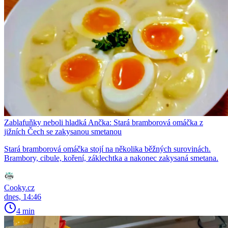
Zablafuňky neboli hladká Ančka: Stará bramborová omáčka z
jižních Čech se zakysanou smetanou
Stará bramborová omáčka stojí na několika běžných surovinách.
Brambory, cibule, koření, záklechtka a nakonec zakysaná smetana.
Cooky.cz
dnes, 14:46
4 min