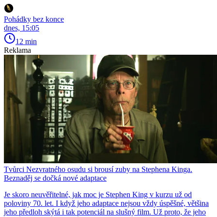
Pohádky bez konce
dnes, 15:05
12 min
Reklama
Tvůrci Nezvratného osudu si brousí zuby na Stephena Kinga.
Beznaděj se dočká nové adaptace
Je skoro neuvěřitelné, jak moc je Stephen King v kurzu už od
poloviny 70. let. I když jeho adaptace nejsou vždy úspěšné, většina
jeho předloh skýtá i tak potenciál na slušný film. Už proto, že jeho