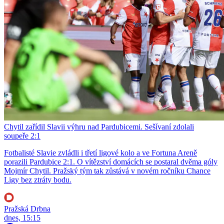
Chytil zařídil Slavii výhru nad Pardubicemi. Sešívaní zdolali
soupeře 2:1
Fotbalisté Slavie zvládli i třetí ligové kolo a ve Fortuna Areně
porazili Pardubice 2:1. O vítězství domácích se postaral dvěma góly
Mojmír Chytil. Pražský tým tak zůstává v novém ročníku Chance
Ligy bez ztráty bodu.
Pražská Drbna
dnes, 15:15