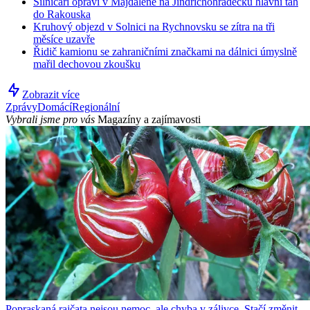
Silničáři opraví v Majdaleně na Jindřichohradecku hlavní tah
do Rakouska
Kruhový objezd v Solnici na Rychnovsku se zítra na tři
měsíce uzavře
Řidič kamionu se zahraničními značkami na dálnici úmyslně
mařil dechovou zkoušku
Zobrazit více
Zprávy
Domácí
Regionální
Vybrali jsme pro vás
Magazíny a zajímavosti
Popraskaná rajčata nejsou nemoc, ale chyba v zálivce. Stačí změnit