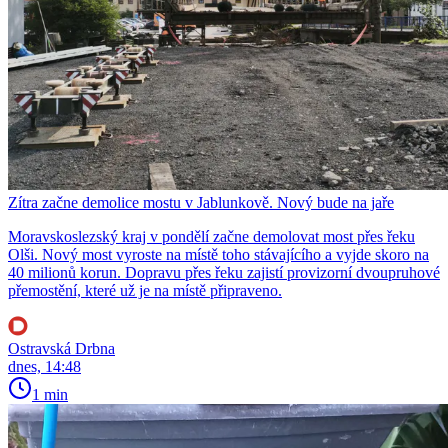
Zítra začne demolice mostu v Jablunkově. Nový bude na jaře
Moravskoslezský kraj v pondělí začne demolovat most přes řeku
Olši. Nový most vyroste na místě toho stávajícího a vyjde skoro na
40 milionů korun. Dopravu přes řeku zajistí provizorní dvoupruhové
přemostění, které už je na místě připraveno.
Ostravská Drbna
dnes, 14:48
1 min