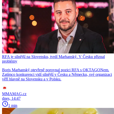
RFA je silnější na Slovensku, tvrdí Marhanský. V Česku přiznal
problémy
Boris Marhanský otevřeně porovnal pozici RFA s OKTAGONem.
Zatímco konkurenci vidí silnější v Česku a Německu, své organizaci
věří hlavně na Slovensku a v Polsku.
MMAMAG.cz
dnes, 14:47
1 min