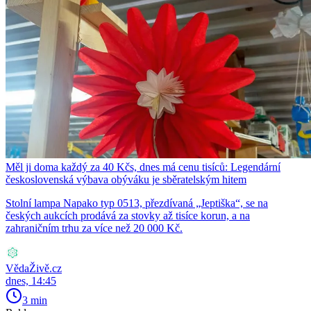
Měl ji doma každý za 40 Kčs, dnes má cenu tisíců: Legendární
československá výbava obýváku je sběratelským hitem
Stolní lampa Napako typ 0513, přezdívaná „Jeptiška“, se na
českých aukcích prodává za stovky až tisíce korun, a na
zahraničním trhu za více než 20 000 Kč.
VědaŽivě.cz
dnes, 14:45
3 min