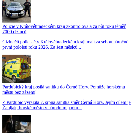
Policie v Královéhradeckém kraji zkontrolovala za půl roku téměř
7000 cizinců
Cizinečtí policisté v Královéhradeckém kraji mají za sebou náročné
první pololetí roku 2026. Za šest měsíců...
Pardubický kraj posílá sanitku do Černé Hory. Pomůže horskému
městu bez zázemí
Z Pardubic vyrazila 7. srpna sanitka směr Černá Hora. Jejím cílem je
Žabljak, horské město v národním parku...