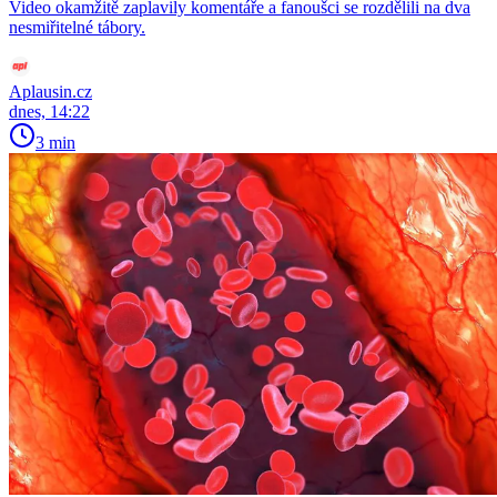
Video okamžitě zaplavily komentáře a fanoušci se rozdělili na dva
nesmiřitelné tábory.
Aplausin.cz
dnes, 14:22
3 min