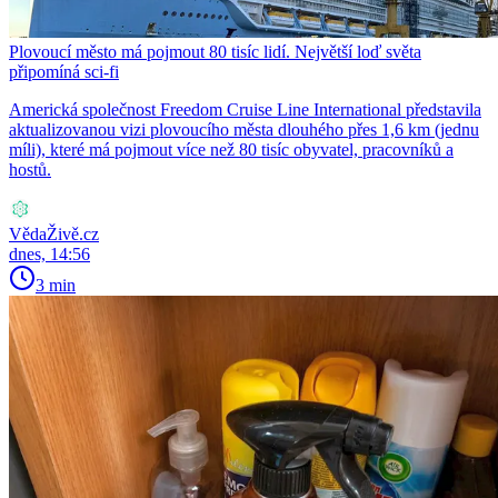
Plovoucí město má pojmout 80 tisíc lidí. Největší loď světa
připomíná sci-fi
Americká společnost Freedom Cruise Line International představila
aktualizovanou vizi plovoucího města dlouhého přes 1,6 km (jednu
míli), které má pojmout více než 80 tisíc obyvatel, pracovníků a
hostů.
VědaŽivě.cz
dnes, 14:56
3 min