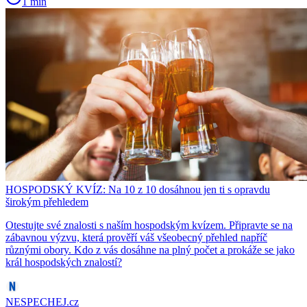
1 min
HOSPODSKÝ KVÍZ: Na 10 z 10 dosáhnou jen ti s opravdu
širokým přehledem
Otestujte své znalosti s naším hospodským kvízem. Připravte se na
zábavnou výzvu, která prověří váš všeobecný přehled napříč
různými obory. Kdo z vás dosáhne na plný počet a prokáže se jako
král hospodských znalostí?
NESPECHEJ.cz