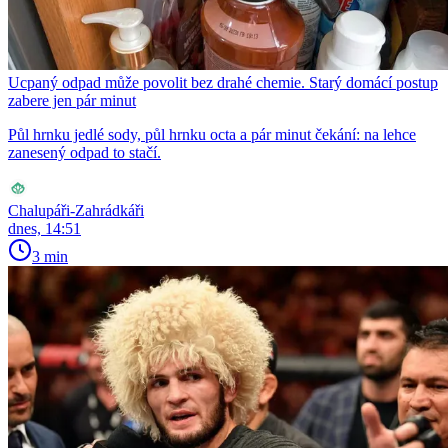
Ucpaný odpad může povolit bez drahé chemie. Starý domácí postup
zabere jen pár minut
Půl hrnku jedlé sody, půl hrnku octa a pár minut čekání: na lehce
zanesený odpad to stačí.
Chalupáři-Zahrádkáři
dnes, 14:51
3 min