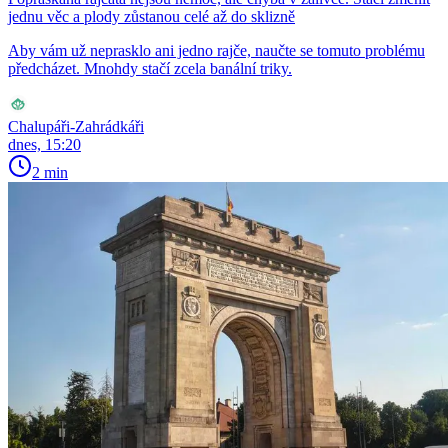
jednu věc a plody zůstanou celé až do sklizně
Aby vám už neprasklo ani jedno rajče, naučte se tomuto problému
předcházet. Mnohdy stačí zcela banální triky.
Chalupáři-Zahrádkáři
dnes, 15:20
2 min