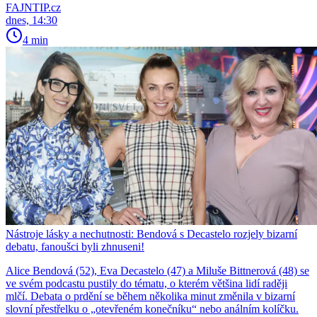
FAJNTIP.cz
dnes, 14:30
4 min
Nástroje lásky a nechutnosti: Bendová s Decastelo rozjely bizarní
debatu, fanoušci byli zhnuseni!
Alice Bendová (52), Eva Decastelo (47) a Miluše Bittnerová (48) se
ve svém podcastu pustily do tématu, o kterém většina lidí raději
mlčí. Debata o prdění se během několika minut změnila v bizarní
slovní přestřelku o „otevřeném konečníku“ nebo análním kolíčku.