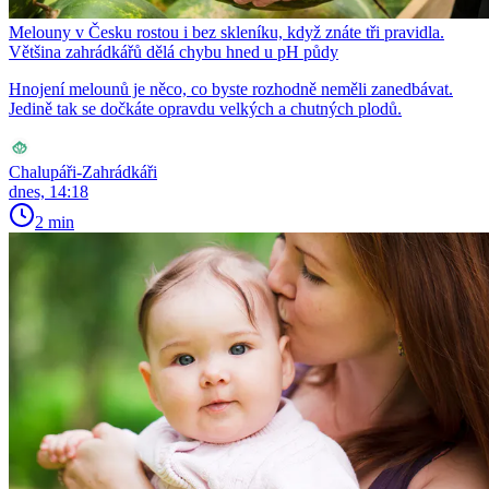
Melouny v Česku rostou i bez skleníku, když znáte tři pravidla.
Většina zahrádkářů dělá chybu hned u pH půdy
Hnojení melounů je něco, co byste rozhodně neměli zanedbávat.
Jedině tak se dočkáte opravdu velkých a chutných plodů.
Chalupáři-Zahrádkáři
dnes, 14:18
2 min