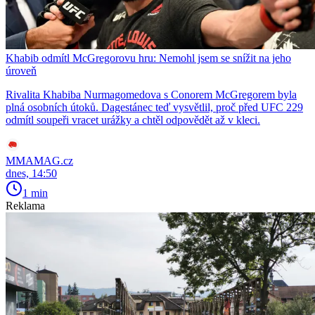
Khabib odmítl McGregorovu hru: Nemohl jsem se snížit na jeho
úroveň
Rivalita Khabiba Nurmagomedova s Conorem McGregorem byla
plná osobních útoků. Dagestánec teď vysvětlil, proč před UFC 229
odmítl soupeři vracet urážky a chtěl odpovědět až v kleci.
MMAMAG.cz
dnes, 14:50
1 min
Reklama