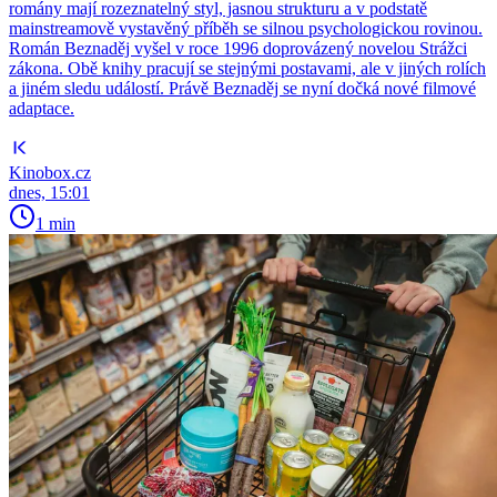
romány mají rozeznatelný styl, jasnou strukturu a v podstatě
mainstreamově vystavěný příběh se silnou psychologickou rovinou.
Román Beznaděj vyšel v roce 1996 doprovázený novelou Strážci
zákona. Obě knihy pracují se stejnými postavami, ale v jiných rolích
a jiném sledu událostí. Právě Beznaděj se nyní dočká nové filmové
adaptace.
Kinobox.cz
dnes, 15:01
1 min