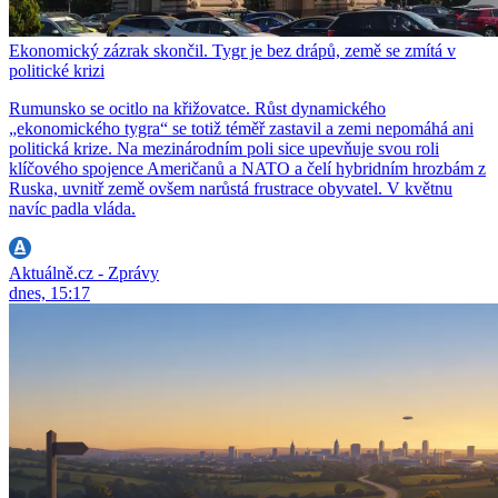
Ekonomický zázrak skončil. Tygr je bez drápů, země se zmítá v
politické krizi
Rumunsko se ocitlo na křižovatce. Růst dynamického
„ekonomického tygra“ se totiž téměř zastavil a zemi nepomáhá ani
politická krize. Na mezinárodním poli sice upevňuje svou roli
klíčového spojence Američanů a NATO a čelí hybridním hrozbám z
Ruska, uvnitř země ovšem narůstá frustrace obyvatel. V květnu
navíc padla vláda.
Aktuálně.cz - Zprávy
dnes, 15:17