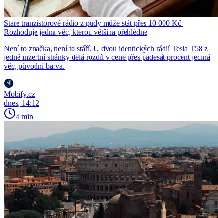
Staré tranzistorové rádio z půdy může stát přes 10 000 Kč.
Rozhoduje jedna věc, kterou většina přehlédne
Není to značka, není to stáří. U dvou identických rádií Tesla T58 z
jedné inzertní stránky dělá rozdíl v ceně přes padesát procent jediná
věc, původní barva.
Mobify.cz
dnes, 14:12
4 min