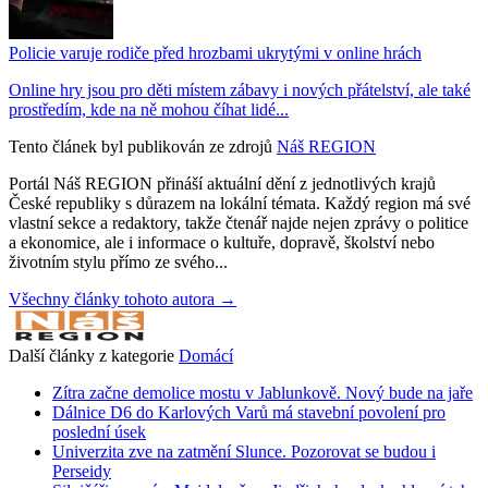
Policie varuje rodiče před hrozbami ukrytými v online hrách
Online hry jsou pro děti místem zábavy i nových přátelství, ale také
prostředím, kde na ně mohou číhat lidé...
Tento článek byl publikován ze zdrojů
Náš REGION
Portál Náš REGION přináší aktuální dění z jednotlivých krajů
České republiky s důrazem na lokální témata. Každý region má své
vlastní sekce a redaktory, takže čtenář najde nejen zprávy o politice
a ekonomice, ale i informace o kultuře, dopravě, školství nebo
životním stylu přímo ze svého...
Všechny články tohoto autora →
Další články z kategorie
Domácí
Zítra začne demolice mostu v Jablunkově. Nový bude na jaře
Dálnice D6 do Karlových Varů má stavební povolení pro
poslední úsek
Univerzita zve na zatmění Slunce. Pozorovat se budou i
Perseidy