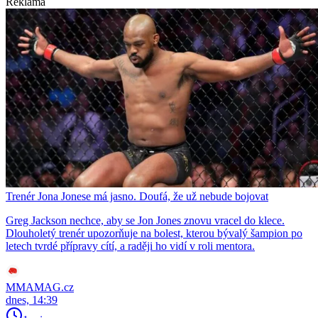
Reklama
Trenér Jona Jonese má jasno. Doufá, že už nebude bojovat
Greg Jackson nechce, aby se Jon Jones znovu vracel do klece.
Dlouholetý trenér upozorňuje na bolest, kterou bývalý šampion po
letech tvrdé přípravy cítí, a raději ho vidí v roli mentora.
MMAMAG.cz
dnes, 14:39