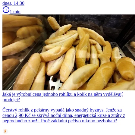
dnes, 14:30
1 min
Jaká je výrobní cena jednoho rohlíku a kolik na něm vydělávají
prodejci?
Čerstvý rohlík z pekárny vypadá jako snadný byznys. Jenže za
cenou 2,90 Kč se skrývá noční dřina, energetická krize a ztráty z
neprodaného zboží. Proč základní pečivo nikoho nezbohatí?