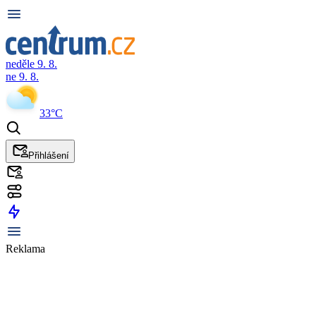
neděle 9. 8.
ne 9. 8.
33°C
Přihlášení
Reklama