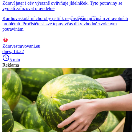
Zdraví jater i cév výrazně ovlivňuje jídelníček. Tyto potraviny se
vyplatí zařazovat pravidelně
Kardiovaskulární choroby patří k nejčastějším příčinám zdravotních
problémů. Pročistěte si své tepny včas díky vhodně zvoleným
potravinám.
Zdravestravovani.eu
dnes, 14:22
5 min
Reklama