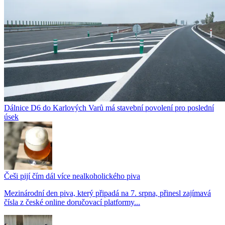
Dálnice D6 do Karlových Varů má stavební povolení pro poslední
úsek
Češi pijí čím dál více nealkoholického piva
Mezinárodní den piva, který připadá na 7. srpna, přinesl zajímavá
čísla z české online doručovací platformy...