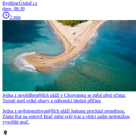
BydlímeÚtulně.cz
dnes, 08:39
2 min
Jedna z nejoblíbenějších pláží v Chorvatsku se mění před očima:
Turisté mají velké obavy a odborníci hledají příčinu
Jedna z nejfotografovanějších pláží Jadranu prochází proměnou.
Zlatni Rat na ostrově Brač mění svůj tvar a vědci zatím nedokážou
vysvětlit proč.