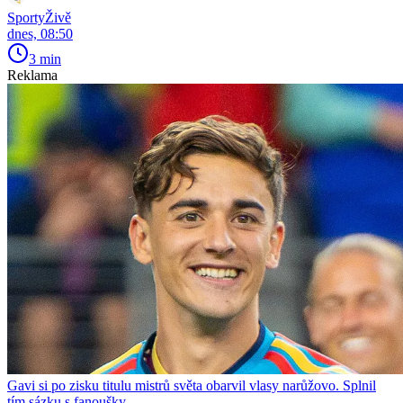
SportyŽivě
dnes, 08:50
3 min
Reklama
Gavi si po zisku titulu mistrů světa obarvil vlasy narůžovo. Splnil
tím sázku s fanoušky