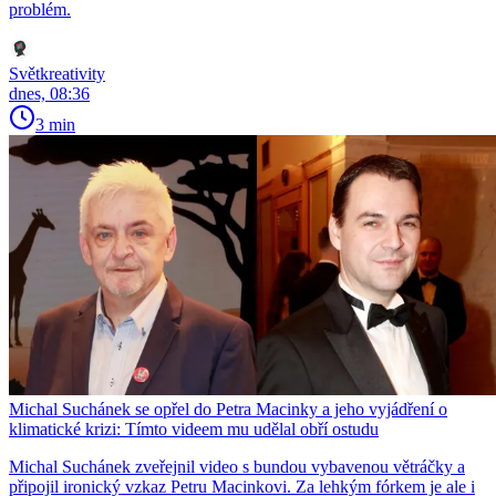
problém.
Světkreativity
dnes, 08:36
3 min
Michal Suchánek se opřel do Petra Macinky a jeho vyjádření o
klimatické krizi: Tímto videem mu udělal obří ostudu
Michal Suchánek zveřejnil video s bundou vybavenou větráčky a
připojil ironický vzkaz Petru Macinkovi. Za lehkým fórkem je ale i