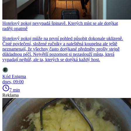
Hotelový pokoj nevypadá špinavě. Kterých míst se ale dotýkat
raději opatrně
Hotelový pokoj může na první pohled působit dokonale uklizeně.
Čisté povlečení, složené ručníky a naleštěná koupelna ale ještě
neznamenají, že všechny často dotýkané předměty prošly stejně
důkladnou péčí. Největší pozornost si nezaslouží místa, která
vypadají nejhůř, ale ta, kterých se dotýká každý host.
Kód Enigma
dnes, 09:00
7 min
Reklama