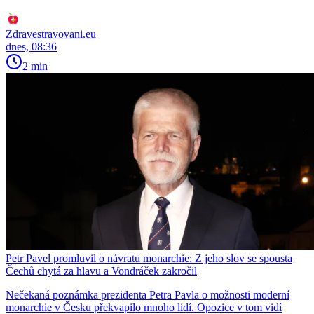
Zdravestravovani.eu
dnes, 08:36
2 min
Petr Pavel promluvil o návratu monarchie: Z jeho slov se spousta
Čechů chytá za hlavu a Vondráček zakročil
Nečekaná poznámka prezidenta Petra Pavla o možnosti moderní
monarchie v Česku překvapilo mnoho lidí. Opozice v tom vidí