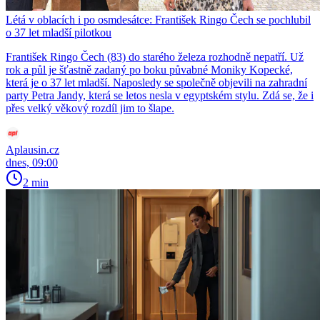
Létá v oblacích i po osmdesátce: František Ringo Čech se pochlubil
o 37 let mladší pilotkou
František Ringo Čech (83) do starého železa rozhodně nepatří. Už
rok a půl je šťastně zadaný po boku půvabné Moniky Kopecké,
která je o 37 let mladší. Naposledy se společně objevili na zahradní
party Petra Jandy, která se letos nesla v egyptském stylu. Zdá se, že i
přes velký věkový rozdíl jim to šlape.
Aplausin.cz
dnes, 09:00
2 min