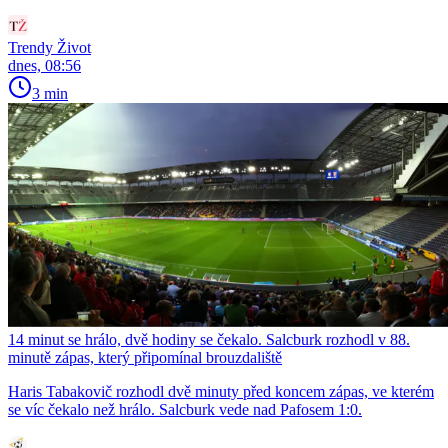
Trendy Život
dnes, 08:56
3 min
14 minut se hrálo, dvě hodiny se čekalo. Salcburk rozhodl v 88.
minutě zápas, který připomínal brouzdaliště
Haris Tabakovič rozhodl dvě minuty před koncem zápas, ve kterém
se víc čekalo než hrálo. Salcburk vede nad Pafosem 1:0.