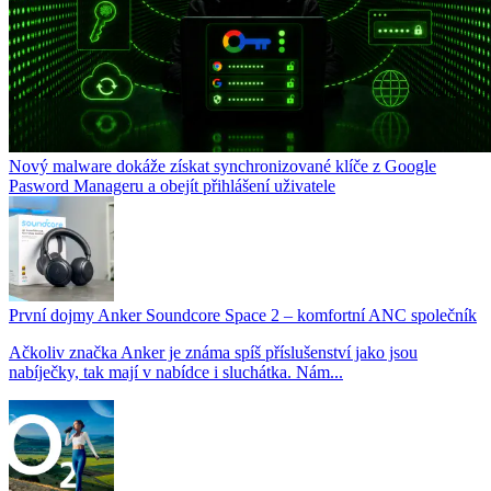
Nový malware dokáže získat synchronizované klíče z Google
Pasword Manageru a obejít přihlášení uživatele
První dojmy Anker Soundcore Space 2 – komfortní ANC společník
Ačkoliv značka Anker je známa spíš příslušenství jako jsou
nabíječky, tak mají v nabídce i sluchátka. Nám...