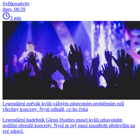
Světkreativity
dnes, 08:39
3 min
Legendární zpěvák kvůli vážným zdravotním problémům ruší
všechny koncerty. Nyní odhalil, co ho čeká
Legendární hudebník Glenn Hughes musel kvůli zdravotním
potížím přerušit koncerty. Nyní se prý musí soustředit především na
své zdraví.