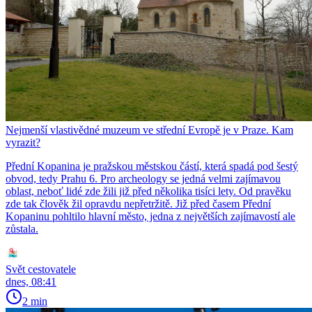
Nejmenší vlastivědné muzeum ve střední Evropě je v Praze. Kam
vyrazit?
Přední Kopanina je pražskou městskou částí, která spadá pod šestý
obvod, tedy Prahu 6. Pro archeology se jedná velmi zajímavou
oblast, neboť lidé zde žili již před několika tisíci lety. Od pravěku
zde tak člověk žil opravdu nepřetržitě. Již před časem Přední
Kopaninu pohltilo hlavní město, jedna z největších zajímavostí ale
zůstala.
Svět cestovatele
dnes, 08:41
2 min