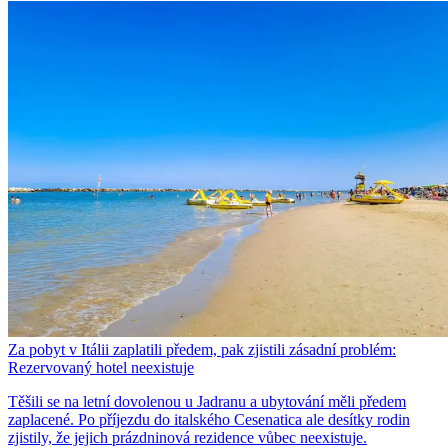
Za pobyt v Itálii zaplatili předem, pak zjistili zásadní problém:
Rezervovaný hotel neexistuje
Těšili se na letní dovolenou u Jadranu a ubytování měli předem
zaplacené. Po příjezdu do italského Cesenatica ale desítky rodin
zjistily, že jejich prázdninová rezidence vůbec neexistuje.