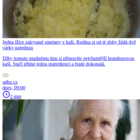
Jedna lžíce zakysané smetany v kaši. Rodina si od té doby žádá dvě
várky najednou
Díky tomuto snadnému tipu si připravíte nejchutnější bramborovou
kaši. Stačí přidat jednu ingredienci a bude dokonalá.
adbz.cz
dnes, 09:00
2 min