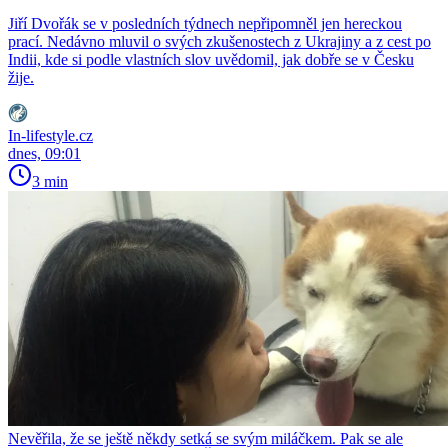
Jiří Dvořák se v posledních týdnech nepřipomněl jen hereckou
prací. Nedávno mluvil o svých zkušenostech z Ukrajiny a z cest po
Indii, kde si podle vlastních slov uvědomil, jak dobře se v Česku
žije.
In-lifestyle.cz
dnes, 09:01
3 min
Nevěřila, že se ještě někdy setká se svým miláčkem. Pak se ale