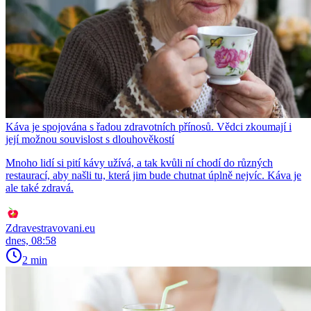
Káva je spojována s řadou zdravotních přínosů. Vědci zkoumají i
její možnou souvislost s dlouhověkostí
Mnoho lidí si pití kávy užívá, a tak kvůli ní chodí do různých
restaurací, aby našli tu, která jim bude chutnat úplně nejvíc. Káva je
ale také zdravá.
Zdravestravovani.eu
dnes, 08:58
2 min