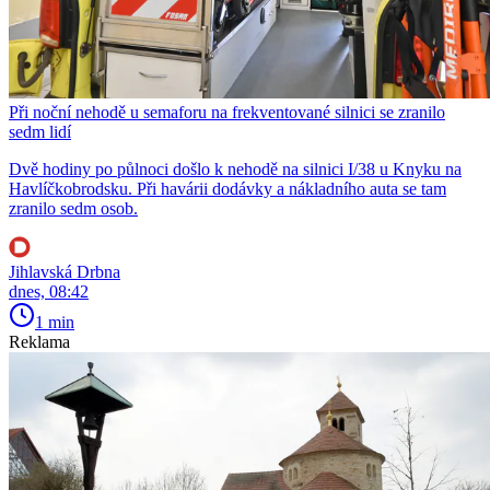
Při noční nehodě u semaforu na frekventované silnici se zranilo
sedm lidí
Dvě hodiny po půlnoci došlo k nehodě na silnici I/38 u Knyku na
Havlíčkobrodsku. Při havárii dodávky a nákladního auta se tam
zranilo sedm osob.
Jihlavská Drbna
dnes, 08:42
1 min
Reklama