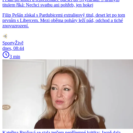
titulem říká: Nechci svatbu ani pohřeb, jen hokej
Filip Pešán získal s Pardubicemi extraligový titul, deset let po tom
prvním s Libercem. Mezi oběma poháry leží pád, odchod a tiché
znovuzrození.
SportyŽivě
dnes, 08:44
3 min
Kateřina Brožová se stala terčem nepříjemné kritiky: Jasně dala