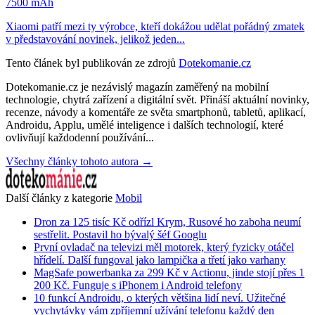
7500 mAh
Xiaomi patří mezi ty výrobce, kteří dokážou udělat pořádný zmatek
v představování novinek, jelikož jeden...
Tento článek byl publikován ze zdrojů
Dotekomanie.cz
Dotekomanie.cz je nezávislý magazín zaměřený na mobilní
technologie, chytrá zařízení a digitální svět. Přináší aktuální novinky,
recenze, návody a komentáře ze světa smartphonů, tabletů, aplikací,
Androidu, Applu, umělé inteligence i dalších technologií, které
ovlivňují každodenní používání...
Všechny články tohoto autora →
Další články z kategorie
Mobil
Dron za 125 tisíc Kč odřízl Krym, Rusové ho zaboha neumí
sestřelit. Postavil ho bývalý šéf Googlu
První ovladač na televizi měl motorek, který fyzicky otáčel
hřídelí. Další fungoval jako lampička a třetí jako varhany
MagSafe powerbanka za 299 Kč v Actionu, jinde stojí přes 1
200 Kč. Funguje s iPhonem i Android telefony
10 funkcí Androidu, o kterých většina lidí neví. Užitečné
vychytávky vám zpříjemní užívání telefonu každý den