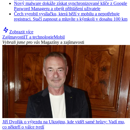
Nový malware dokáže získat synchronizované klíče z Google
Pasword Manageru a obejít přihlášení uživatele
Čech vyrobil vysílačku, která běží v mobilu a nepotřebuje
registraci. Stačí zapnout a mluvíte s kýmkoli v dosahu 100 km
Zobrazit více
Zajímavosti
IT a technologie
Mobil
Vybrali jsme pro vás
Magazíny a zajímavosti
Jiří Dvořák o výjezdu na Ukrajinu, kde viděl samé hrůzy: Vadí mu,
co někteří o válce tvrdí