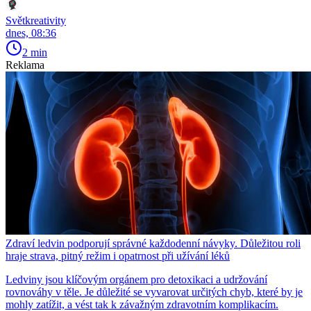
Světkreativity
dnes, 08:36
2 min
Reklama
Zdraví ledvin podporují správné každodenní návyky. Důležitou roli
hraje strava, pitný režim i opatrnost při užívání léků
Ledviny jsou klíčovým orgánem pro detoxikaci a udržování
rovnováhy v těle. Je důležité se vyvarovat určitých chyb, které by je
mohly zatížit, a vést tak k závažným zdravotním komplikacím.