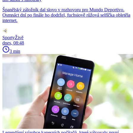
Španělský záložník dal slovo v rozhovoru pro Mundo Deportivo.
Osmnáct dní po finále ho dodržel, fuchsiově růžová selfíčka obletěla
internet.
SportyŽivě
dnes, 08:48
3 min
Legendární výrobce kapesních počítačů, které válcovaly první