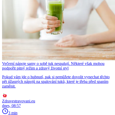
Večerní nápoje samy o sobě tuk nespalují. Některé však mohou
podpořit pitný režim a zdravý životní styl
Pokud vám jde o hubnutí, pak si nemůžete dovolit vynechat těchto
pět úžasných nápojů na spalování tuků, které je třeba před spaním
zaměnit.
Zdravestravovani.eu
dnes, 08:57
3 min