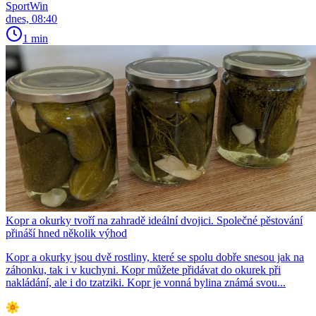
SportWin
dnes, 08:40
1 min
Kopr a okurky tvoří na zahradě ideální dvojici. Společné pěstování
přináší hned několik výhod
Kopr a okurky jsou dvě rostliny, které se spolu dobře snesou jak na
záhonku, tak i v kuchyni. Kopr můžete přidávat do okurek při
nakládání, ale i do tzatziki. Kopr je vonná bylina známá svou...