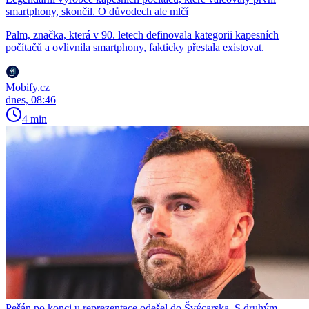
smartphony, skončil. O důvodech ale mlčí
Palm, značka, která v 90. letech definovala kategorii kapesních
počítačů a ovlivnila smartphony, fakticky přestala existovat.
Mobify.cz
dnes, 08:46
4 min
Pešán po konci u reprezentace odešel do Švýcarska. S druhým