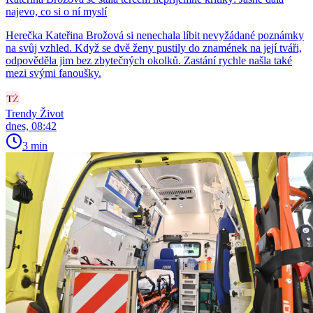
najevo, co si o ní myslí
Herečka Kateřina Brožová si nenechala líbit nevyžádané poznámky
na svůj vzhled. Když se dvě ženy pustily do znamének na její tváři,
odpověděla jim bez zbytečných okolků. Zastání rychle našla také
mezi svými fanoušky.
Trendy Život
dnes, 08:42
3 min