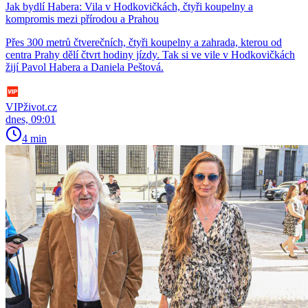
Jak bydlí Habera: Vila v Hodkovičkách, čtyři koupelny a
kompromis mezi přírodou a Prahou
Přes 300 metrů čtverečních, čtyři koupelny a zahrada, kterou od
centra Prahy dělí čtvrt hodiny jízdy. Tak si ve vile v Hodkovičkách
žijí Pavol Habera a Daniela Peštová.
VIPživot.cz
dnes, 09:01
4 min