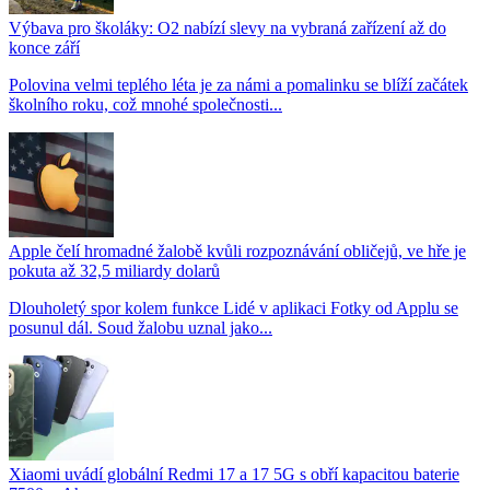
Výbava pro školáky: O2 nabízí slevy na vybraná zařízení až do
konce září
Polovina velmi teplého léta je za námi a pomalinku se blíží začátek
školního roku, což mnohé společnosti...
Apple čelí hromadné žalobě kvůli rozpoznávání obličejů, ve hře je
pokuta až 32,5 miliardy dolarů
Dlouholetý spor kolem funkce Lidé v aplikaci Fotky od Applu se
posunul dál. Soud žalobu uznal jako...
Xiaomi uvádí globální Redmi 17 a 17 5G s obří kapacitou baterie