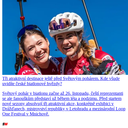
Tři atraktivní destinace ještě před Světovým pohárem. Kde všude
uvidíte české biatlonové hvězdy?
Světový pohár v biatlonu začne až 26. listopadu, čeští reprezentanti
se ale fanouškům představí už během léta a podzimu. Před startem
nové sezony absolvují tři atraktivní akce, konkrétně exhibici v
Drážďanech, mistrovství republiky v Letohradu a mezinárodní Loop
One Festival v Mnichově.