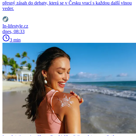
přesný zásah do debaty, která se v Česku vrací s každou další vlnou
veder.
In-lifestyle.cz
dnes, 08:33
3 min