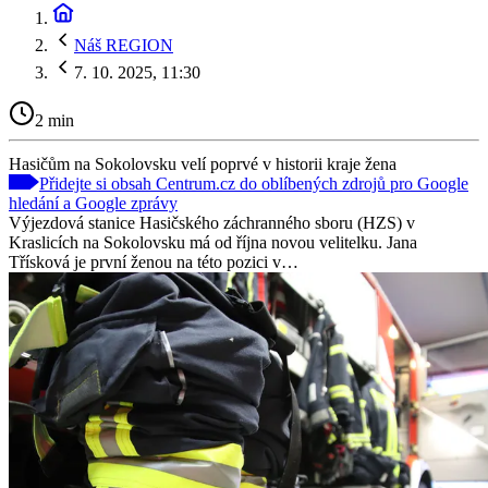
Náš REGION
7. 10. 2025, 11:30
2 min
Hasičům na Sokolovsku velí poprvé v historii kraje žena
Přidejte si obsah Centrum.cz do oblíbených zdrojů pro Google
hledání a Google zprávy
Výjezdová stanice Hasičského záchranného sboru (HZS) v
Kraslicích na Sokolovsku má od října novou velitelku. Jana
Třísková je první ženou na této pozici v…