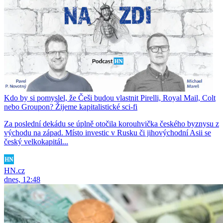
Kdo by si pomyslel, že Češi budou vlastnit Pirelli, Royal Mail, Colt
nebo Groupon? Žijeme kapitalistické sci-fi
Za poslední dekádu se úplně otočila korouhvička českého byznysu z
východu na západ. Místo investic v Rusku či jihovýchodní Asii se
český velkokapitál...
HN.cz
dnes, 12:48