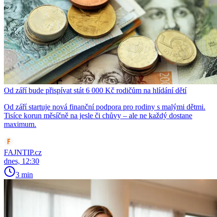
Od září bude přispívat stát 6 000 Kč rodičům na hlídání dětí
Od září startuje nová finanční podpora pro rodiny s malými dětmi.
Tisíce korun měsíčně na jesle či chůvy – ale ne každý dostane
maximum.
FAJNTIP.cz
dnes, 12:30
3 min