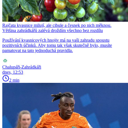
Rajčata kvasnice milují, ale cibule a česnek po nich měknou.
Většina zahrádkářů zalévá droždím všechno bez rozdílu
Používání kvasnicových hnojiv má na vaši zahradu spoustu
pozitivních účinků. Aby tomu tak však skutečně bylo, musíte
pamatovat na tato jednoduchá pravidla.
Chalupáři-Zahrádkáři
dnes, 12:53
2 min