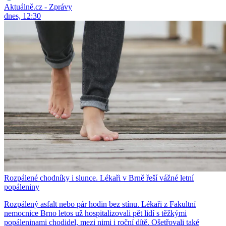
Aktuálně.cz - Zprávy
dnes, 12:30
Rozpálené chodníky i slunce. Lékaři v Brně řeší vážné letní
popáleniny
Rozpálený asfalt nebo pár hodin bez stínu. Lékaři z Fakultní
nemocnice Brno letos už hospitalizovali pět lidí s těžkými
popáleninami chodidel, mezi nimi i roční dítě. Ošetřovali také