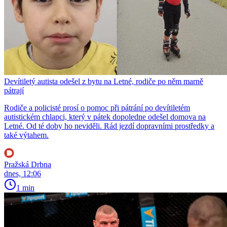
Devítiletý autista odešel z bytu na Letné, rodiče po něm marně
pátrají
Rodiče a policisté prosí o pomoc při pátrání po devítiletém
autistickém chlapci, který v pátek dopoledne odešel domova na
Letné. Od té doby ho neviděli. Rád jezdí dopravními prostředky a
také výtahem.
Pražská Drbna
dnes, 12:06
1 min