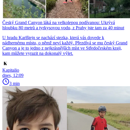
Český Grand Canyon láká na velkolepou podívanou: Ukrývá
hloubku 80 metrů a tyrkysovou vodu, z Prahy jste tam za 40 minut
U hradu Karlštejn se nachází stezka, která vás dovede k
nádhernému místu, o němž neví každý. Přezdívá se mu český Grand
Canyon a je to jedno z nejkrásnějších míst ve Středočeském kraji,
kam můžete vyrazit na dokonalý výlet.
Kapitalio
dnes, 12:09
3 min