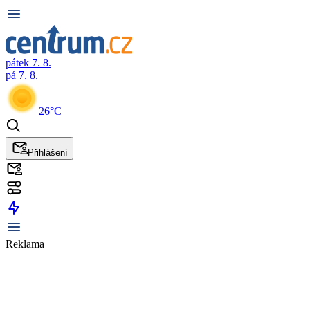
pátek 7. 8.
pá 7. 8.
26°C
Přihlášení
Reklama