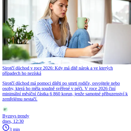
Sirotčí důchod v roce 2026: Kdy má dítě nárok a ve kterých
případech ho nezíská
Sirotčí důchod má pomoci dítěti po smrti rodiče, osvojitele nebo
osoby, která ho měla soudně svěřené v péči. V roce 2026 činí
minimální měsíční částka 6 860 korun, jenže samotné příbuzenství k
zemřelému nestačí.
Byznys trendy
dnes, 12:30
3 min