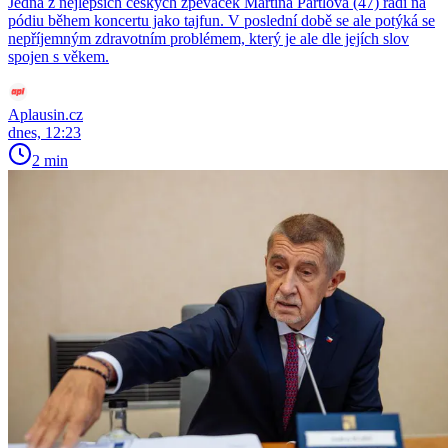
Jedna z nejlepších českých zpěvaček Martina Pártlová (47) řádí na
pódiu během koncertu jako tajfun. V poslední době se ale potýká se
nepříjemným zdravotním problémem, který je ale dle jejích slov
spojen s věkem.
Aplausin.cz
dnes, 12:23
2 min