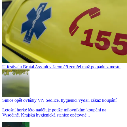
U festivalu Brutal Assault v Jaroměři zemřel muž po pádu z mostu
Sinice opět ovládly VN Sedlice, hygienici vydali zákaz koupání
Letošní horké léto naděluje potíže milovníkům koupání na
Vysočině. Krajská hygienická stanice opětovně...