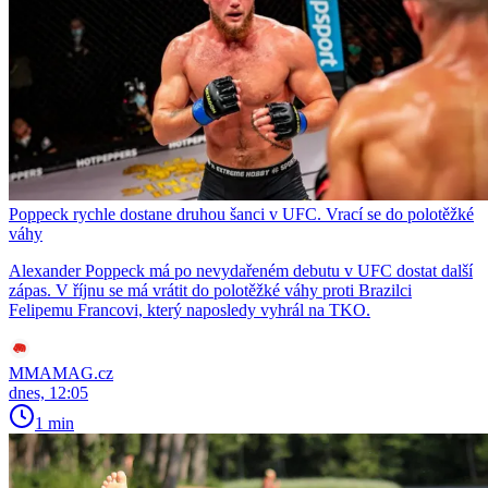
Poppeck rychle dostane druhou šanci v UFC. Vrací se do polotěžké
váhy
Alexander Poppeck má po nevydařeném debutu v UFC dostat další
zápas. V říjnu se má vrátit do polotěžké váhy proti Brazilci
Felipemu Francovi, který naposledy vyhrál na TKO.
MMAMAG.cz
dnes, 12:05
1 min