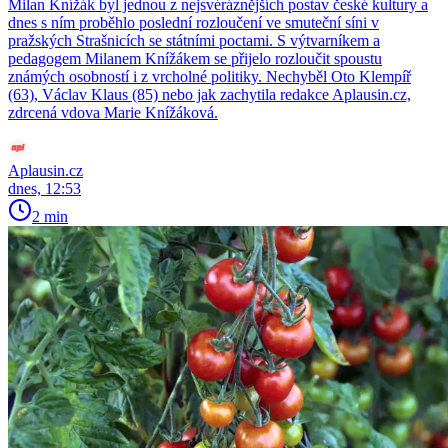
Milan Knížák byl jednou z nejsvéráznějších postav české kultury a
dnes s ním proběhlo poslední rozloučení ve smuteční síni v
pražských Strašnicích se státními poctami. S výtvarníkem a
pedagogem Milanem Knížákem se přijelo rozloučit spoustu
známých osobností i z vrcholné politiky. Nechyběl Oto Klempíř
(63), Václav Klaus (85) nebo jak zachytila redakce Aplausin.cz,
zdrcená vdova Marie Knížáková.
Aplausin.cz
dnes, 12:53
2 min