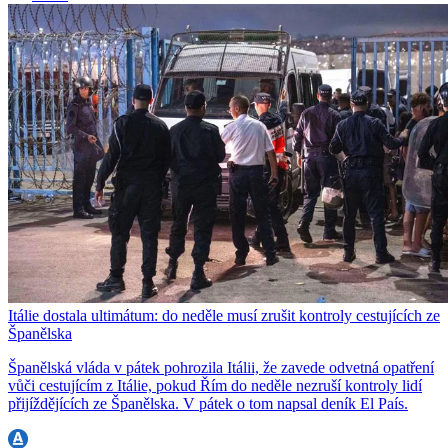
Itálie dostala ultimátum: do neděle musí zrušit kontroly cestujících ze
Španělska
Španělská vláda v pátek pohrozila Itálii, že zavede odvetná opatření
vůči cestujícím z Itálie, pokud Řím do neděle nezruší kontroly lidí
přijíždějících ze Španělska. V pátek o tom napsal deník El País.