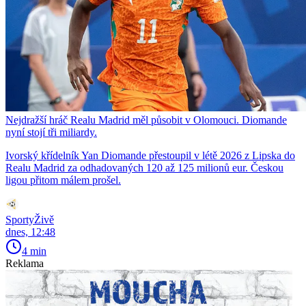
Nejdražší hráč Realu Madrid měl působit v Olomouci. Diomande
nyní stojí tři miliardy.
Ivorský křídelník Yan Diomande přestoupil v létě 2026 z Lipska do
Realu Madrid za odhadovaných 120 až 125 milionů eur. Českou
ligou přitom málem prošel.
SportyŽivě
dnes, 12:48
4 min
Reklama