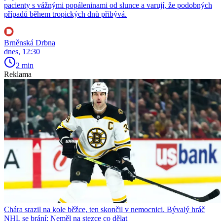
pacienty s vážnými popáleninami od slunce a varují, že podobných
případů během tropických dnů přibývá.
Brněnská Drbna
dnes, 12:30
2 min
Reklama
Chára srazil na kole běžce, ten skončil v nemocnici. Bývalý hráč
NHL se brání: Neměl na stezce co dělat