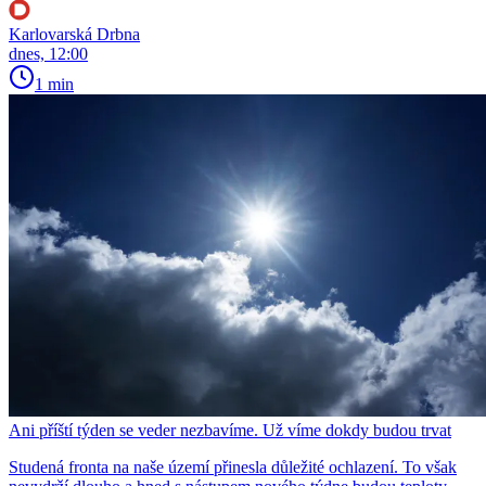
Karlovarská Drbna
dnes, 12:00
1 min
Ani příští týden se veder nezbavíme. Už víme dokdy budou trvat
Studená fronta na naše území přinesla důležité ochlazení. To však