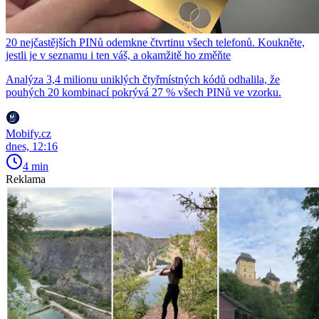
20 nejčastějších PINů odemkne čtvrtinu všech telefonů. Koukněte,
jestli je v seznamu i ten váš, a okamžitě ho změňte
Analýza 3,4 milionu uniklých čtyřmístných kódů odhalila, že
pouhých 20 kombinací pokrývá 27 % všech PINů ve vzorku.
Mobify.cz
dnes, 12:16
4 min
Reklama