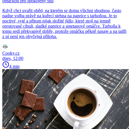
omáčkou pro spokojený stůl
Když chci uvařit oběd, na kterém se doma všichni shodnou, často
padne volba právě na kuřecí stehna na paprice s tarhoňou. Je to
poctivé, syté a přitom nijak složité jídlo, které stojí na jemně
orestované cibuli, sladké paprice a smetanové omáčce. Tarhoňa k
tomu sedí překvapivě dobře, protože omáčku pěkně nasaje a na talíři
z ní není jen obyčejná příloha.
Cooky.cz
dnes, 12:00
4 min