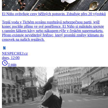
El Niño ovlivňuje ceny běžných potravin. Zdražuje přes 20 výrobků
Teplá voda v Tichém oceánu rozehrává nebezpečnou partii, jejíž
konec pocítíte přímo ve své peněžence. El Niño si málokdo spojuje
s ranním šálkem kávy nebo nákupem rýže v českém supermarketu.
Přesto existuje neviditelný řetězec, který promítá změny klimatu do
cenovek na našich regálech.
NESPECHEJ.cz
dnes, 12:00
3 min