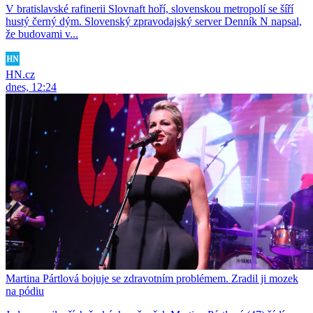
V bratislavské rafinerii Slovnaft hoří, slovenskou metropolí se šíří
hustý černý dým. Slovenský zpravodajský server Denník N napsal,
že budovami v...
HN.cz
dnes, 12:24
Martina Pártlová bojuje se zdravotním problémem. Zradil ji mozek
na pódiu