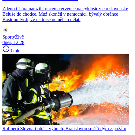
Zdeno Chára narazil koncem července na cyklostezce u slovenské
Beluše do chodce. Muž skončil v nemocnici, bývalý obránce
Bostonu tvrdí, že na trase neměl co dělat.
SportyŽivě
dnes, 12:28
3 min
Rafinerií Slovnaft otřásl výbuch, Bratislavou se šíří dým z požáru