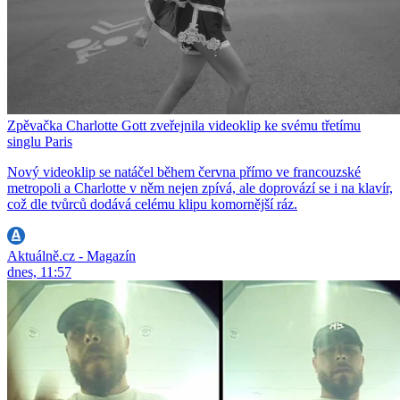
Zpěvačka Charlotte Gott zveřejnila videoklip ke svému třetímu
singlu Paris
Nový videoklip se natáčel během června přímo ve francouzské
metropoli a Charlotte v něm nejen zpívá, ale doprovází se i na klavír,
což dle tvůrců dodává celému klipu komornější ráz.
Aktuálně.cz - Magazín
dnes, 11:57