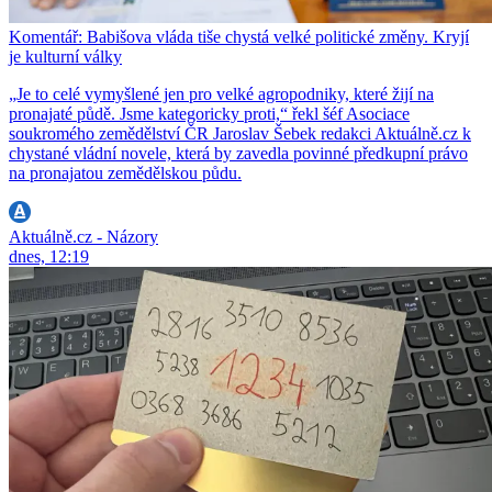
Komentář: Babišova vláda tiše chystá velké politické změny. Kryjí
je kulturní války
„Je to celé vymyšlené jen pro velké agropodniky, které žijí na
pronajaté půdě. Jsme kategoricky proti,“ řekl šéf Asociace
soukromého zemědělství ČR Jaroslav Šebek redakci Aktuálně.cz k
chystané vládní novele, která by zavedla povinné předkupní právo
na pronajatou zemědělskou půdu.
Aktuálně.cz - Názory
dnes, 12:19