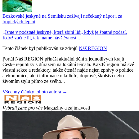
Bozkovské jeskyně na Semilsku zažívají nečekaný nápor i za
tropických teplot
„Jsme v podstatě jeskyně, která sbírá lidi, když je špatné počasí.
Když začne lít, tak máme návštěvnost...
Tento článek byl publikován ze zdrojů
Náš REGION
Portál Náš REGION přináší aktuální dění z jednotlivých krajů
České republiky s důrazem na lokální témata. Každý region má své
vlastní sekce a redaktory, takže čtenář najde nejen zprávy o politice
a ekonomice, ale i informace o kultuře, dopravě, školství nebo
životním stylu přímo ze svého...
Všechny články tohoto autora →
Vybrali jsme pro vás
Magazíny a zajímavosti