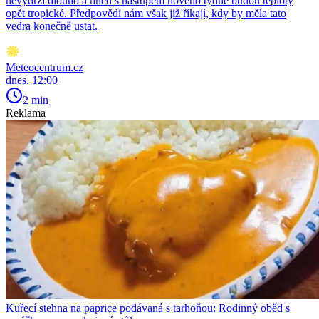
nevydrží dlouho a hned s nástupem nového týdne budou teploty
opět tropické. Předpovědi nám však již říkají, kdy by měla tato
vedra konečně ustat.
Meteocentrum.cz
dnes, 12:00
2 min
Reklama
Kuřecí stehna na paprice podávaná s tarhoňou: Rodinný oběd s