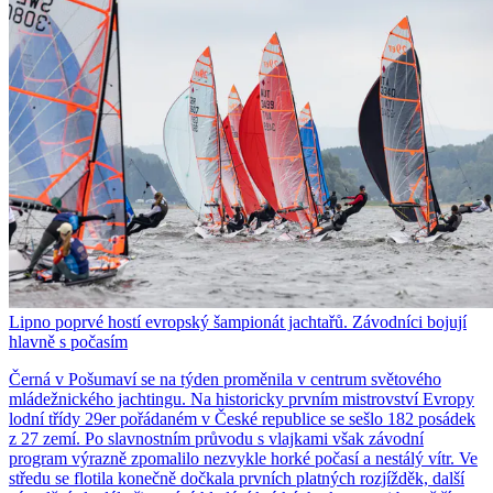
Lipno poprvé hostí evropský šampionát jachtařů. Závodníci bojují
hlavně s počasím
Černá v Pošumaví se na týden proměnila v centrum světového
mládežnického jachtingu. Na historicky prvním mistrovství Evropy
lodní třídy 29er pořádaném v České republice se sešlo 182 posádek
z 27 zemí. Po slavnostním průvodu s vlajkami však závodní
program výrazně zpomalilo nezvykle horké počasí a nestálý vítr. Ve
středu se flotila konečně dočkala prvních platných rozjížděk, další