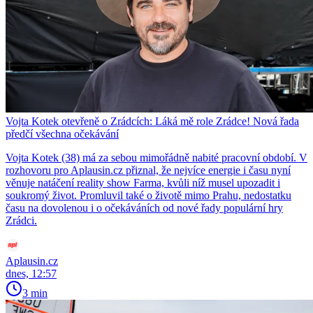
Vojta Kotek otevřeně o Zrádcích: Láká mě role Zrádce! Nová řada
předčí všechna očekávání
Vojta Kotek (38) má za sebou mimořádně nabité pracovní období. V
rozhovoru pro Aplausin.cz přiznal, že nejvíce energie i času nyní
věnuje natáčení reality show Farma, kvůli níž musel upozadit i
soukromý život. Promluvil také o životě mimo Prahu, nedostatku
času na dovolenou i o očekáváních od nové řady populární hry
Zrádci.
Aplausin.cz
dnes, 12:57
3 min