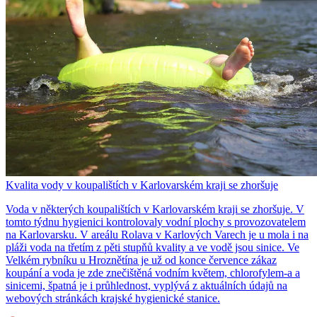
Kvalita vody v koupalištích v Karlovarském kraji se zhoršuje
Voda v některých koupalištích v Karlovarském kraji se zhoršuje. V
tomto týdnu hygienici kontrolovaly vodní plochy s provozovatelem
na Karlovarsku. V areálu Rolava v Karlových Varech je u mola i na
pláži voda na třetím z pěti stupňů kvality a ve vodě jsou sinice. Ve
Velkém rybníku u Hroznětína je už od konce července zákaz
koupání a voda je zde znečištěná vodním květem, chlorofylem-a a
sinicemi, špatná je i průhlednost, vyplývá z aktuálních údajů na
webových stránkách krajské hygienické stanice.