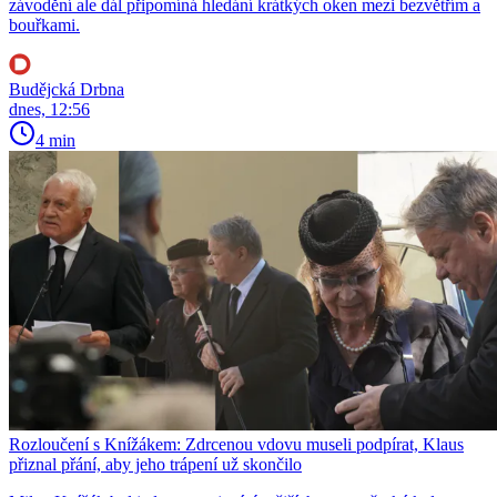
závodění ale dál připomíná hledání krátkých oken mezi bezvětřím a
bouřkami.
Budějcká Drbna
dnes, 12:56
4 min
Rozloučení s Knížákem: Zdrcenou vdovu museli podpírat, Klaus
přiznal přání, aby jeho trápení už skončilo