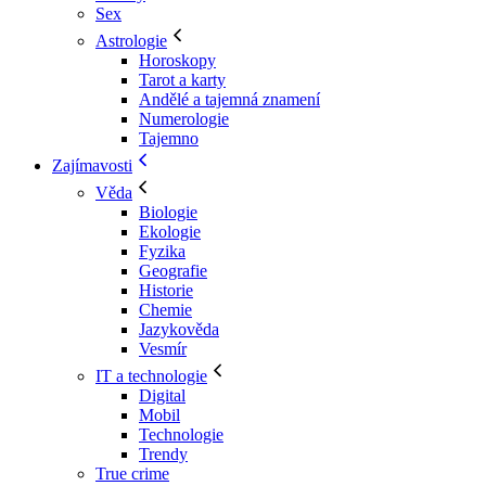
Sex
Astrologie
Horoskopy
Tarot a karty
Andělé a tajemná znamení
Numerologie
Tajemno
Zajímavosti
Věda
Biologie
Ekologie
Fyzika
Geografie
Historie
Chemie
Jazykověda
Vesmír
IT a technologie
Digital
Mobil
Technologie
Trendy
True crime