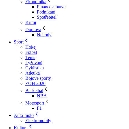
Ekonomika
Finance a burza
Podnikání
Spotřebitel
Krimi
Doprava
Nehody
Sport
Hokej
Fotbal
Tenis
Lyžování
Cyklistika
Atletika
Bojové sporty
ZOH 2026
Basketbal
NBA
Motosport
F1
Auto-moto
Elektromobily
Kultura