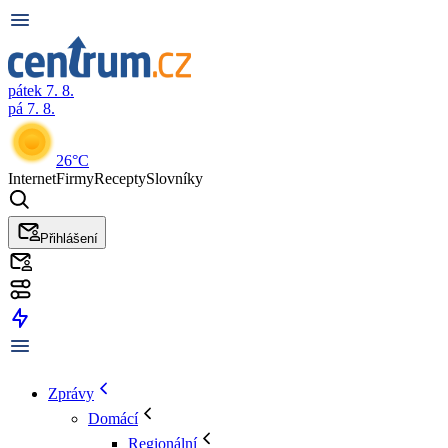
pátek 7. 8.
pá 7. 8.
26°C
Internet
Firmy
Recepty
Slovníky
Přihlášení
Zprávy
Domácí
Regionální