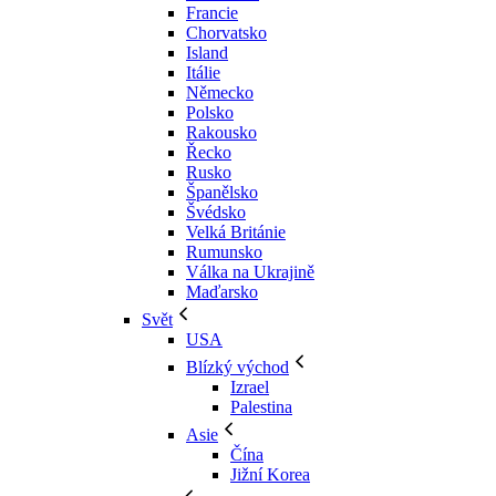
Francie
Chorvatsko
Island
Itálie
Německo
Polsko
Rakousko
Řecko
Rusko
Španělsko
Švédsko
Velká Británie
Rumunsko
Válka na Ukrajině
Maďarsko
Svět
USA
Blízký východ
Izrael
Palestina
Asie
Čína
Jižní Korea