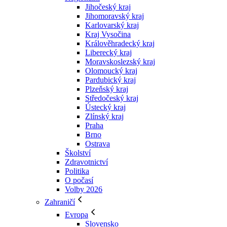
Jihočeský kraj
Jihomoravský kraj
Karlovarský kraj
Kraj Vysočina
Králověhradecký kraj
Liberecký kraj
Moravskoslezský kraj
Olomoucký kraj
Pardubický kraj
Plzeňský kraj
Středočeský kraj
Ústecký kraj
Zlínský kraj
Praha
Brno
Ostrava
Školství
Zdravotnictví
Politika
O počasí
Volby 2026
Zahraničí
Evropa
Slovensko