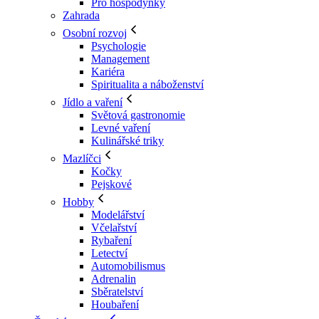
Pro hospodyňky
Zahrada
Osobní rozvoj
Psychologie
Management
Kariéra
Spiritualita a náboženství
Jídlo a vaření
Světová gastronomie
Levné vaření
Kulinářské triky
Mazlíčci
Kočky
Pejskové
Hobby
Modelářství
Včelařství
Rybaření
Letectví
Automobilismus
Adrenalin
Sběratelství
Houbaření