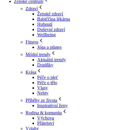
Ženské centrum
Zdraví
Ženské zdraví
Babiččina lékárna
Hubnutí
Duševní zdraví
Wellbeing
Fitness
Jóga a pilates
Módní trendy
Aktuální trendy
Doplňky
Krása
Péče o pleť
Péče o tělo
Vlasy
Nehty
Příběhy ze života
Inspirativní ženy
Rodina & komunita
Výchova
Přátelství
Vztahy