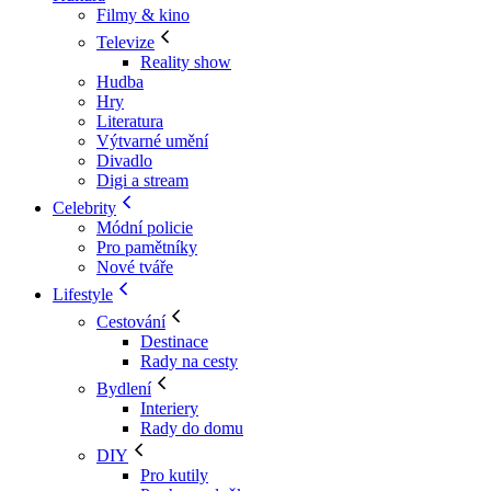
Filmy & kino
Televize
Reality show
Hudba
Hry
Literatura
Výtvarné umění
Divadlo
Digi a stream
Celebrity
Módní policie
Pro pamětníky
Nové tváře
Lifestyle
Cestování
Destinace
Rady na cesty
Bydlení
Interiery
Rady do domu
DIY
Pro kutily