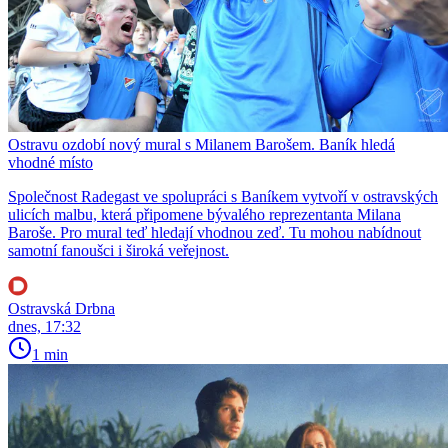
Ostravu ozdobí nový mural s Milanem Barošem. Baník hledá
vhodné místo
Společnost Radegast ve spolupráci s Baníkem vytvoří v ostravských
ulicích malbu, která připomene bývalého reprezentanta Milana
Baroše. Pro mural teď hledají vhodnou zeď. Tu mohou nabídnout
samotní fanoušci i široká veřejnost.
Ostravská Drbna
dnes, 17:32
1 min