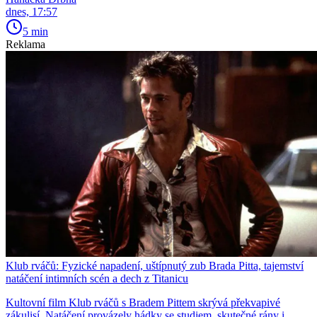
dnes, 17:57
5 min
Reklama
Klub rváčů: Fyzické napadení, uštípnutý zub Brada Pitta, tajemství
natáčení intimních scén a dech z Titanicu
Kultovní film Klub rváčů s Bradem Pittem skrývá překvapivé
zákulisí. Natáčení provázely hádky se studiem, skutečné rány i