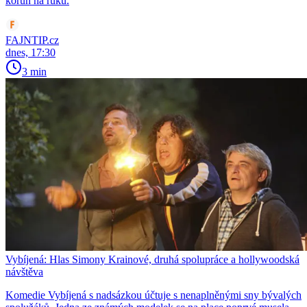
korun na ruku.
FAJNTIP.cz
dnes, 17:30
3 min
Vybíjená: Hlas Simony Krainové, druhá spolupráce a hollywoodská
návštěva
Komedie Vybíjená s nadsázkou účtuje s nenaplněnými sny bývalých