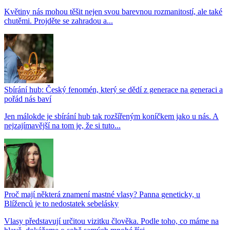
Květiny nás mohou těšit nejen svou barevnou rozmanitostí, ale také
chutěmi. Projděte se zahradou a...
Sbírání hub: Český fenomén, který se dědí z generace na generaci a
pořád nás baví
Jen málokde je sbírání hub tak rozšířeným koníčkem jako u nás. A
nejzajímavější na tom je, že si tuto...
Proč mají některá znamení mastné vlasy? Panna geneticky, u
Blíženců je to nedostatek sebelásky
Vlasy představují určitou vizitku člověka. Podle toho, co máme na