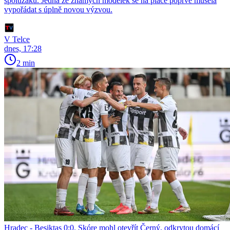
spolužáků. Jedna ze známých modelek se na place poprvé musela
vypořádat s úplně novou výzvou.
V Telce
dnes, 17:28
2 min
Hradec - Besiktas 0:0. Skóre mohl otevřít Černý, odkrytou domácí