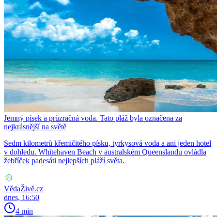
Jemný písek a průzračná voda. Tato pláž byla označena za
nejkrásnější na světě
Sedm kilometrů křemičitého písku, tyrkysová voda a ani jeden hotel
v dohledu. Whitehaven Beach v australském Queenslandu ovládla
žebříček padesáti nejlepších pláží světa.
VědaŽivě.cz
dnes, 16:50
4 min