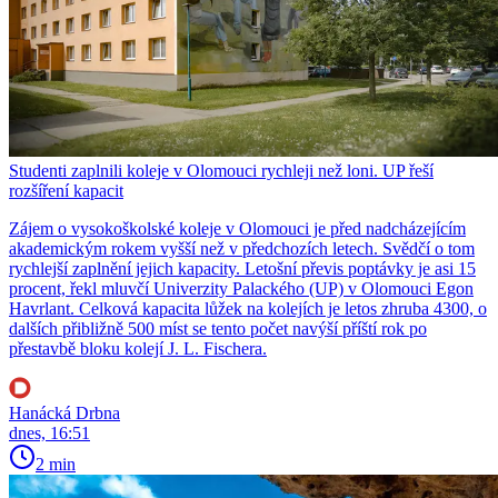
Studenti zaplnili koleje v Olomouci rychleji než loni. UP řeší
rozšíření kapacit
Zájem o vysokoškolské koleje v Olomouci je před nadcházejícím
akademickým rokem vyšší než v předchozích letech. Svědčí o tom
rychlejší zaplnění jejich kapacity. Letošní převis poptávky je asi 15
procent, řekl mluvčí Univerzity Palackého (UP) v Olomouci Egon
Havrlant. Celková kapacita lůžek na kolejích je letos zhruba 4300, o
dalších přibližně 500 míst se tento počet navýší příští rok po
přestavbě bloku kolejí J. L. Fischera.
Hanácká Drbna
dnes, 16:51
2 min