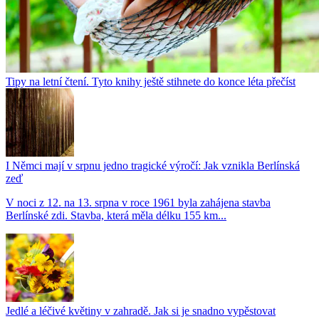
Tipy na letní čtení. Tyto knihy ještě stihnete do konce léta přečíst
I Němci mají v srpnu jedno tragické výročí: Jak vznikla Berlínská
zeď
V noci z 12. na 13. srpna v roce 1961 byla zahájena stavba
Berlínské zdi. Stavba, která měla délku 155 km...
Jedlé a léčivé květiny v zahradě. Jak si je snadno vypěstovat