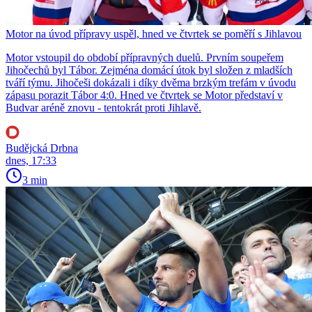
Motor na úvod přípravy uspěl, hned ve čtvrtek se poměří s Jihlavou
Motor vstoupil do období přípravných duelů. Prvním soupeřem
Jihočechů byl Tábor. Zejména domácí útok byl složen z mladších
tváří týmu. Jihočeši dokázali i díky dvěma brzkým trefám v úvodu
zápasu porazit Tábor 4:0. Hned ve čtvrtek se Motor představí v
Budvar aréně znovu - tentokrát proti Jihlavě.
Budějcká Drbna
dnes, 17:33
3 min