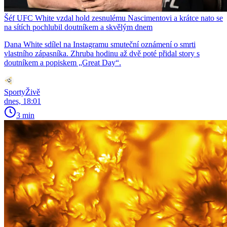
Šéf UFC White vzdal hold zesnulému Nascimentovi a krátce nato se
na sítích pochlubil doutníkem a skvělým dnem
Dana White sdílel na Instagramu smuteční oznámení o smrti
vlastního zápasníka. Zhruba hodinu až dvě poté přidal story s
doutníkem a popiskem „Great Day“.
SportyŽivě
dnes, 18:01
3 min