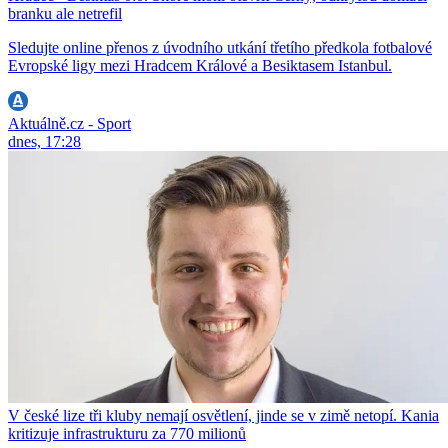
branku ale netrefil
Sledujte online přenos z úvodního utkání třetího předkola fotbalové
Evropské ligy mezi Hradcem Králové a Besiktasem Istanbul.
Aktuálně.cz - Sport
dnes, 17:28
V české lize tři kluby nemají osvětlení, jinde se v zimě netopí. Kania
kritizuje infrastrukturu za 770 milionů