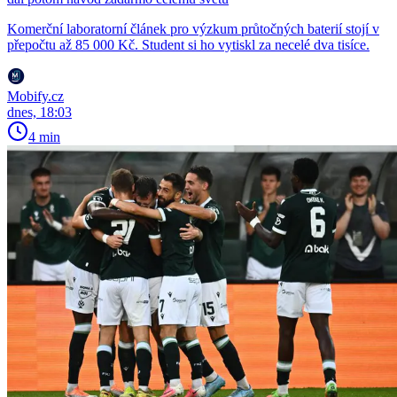
Komerční laboratorní článek pro výzkum průtočných baterií stojí v
přepočtu až 85 000 Kč. Student si ho vytiskl za necelé dva tisíce.
Mobify.cz
dnes, 18:03
4 min