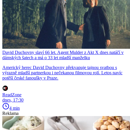
David Duchovny slaví 66 let. Agent Mulder z Akt X dnes natáčí v
dámských šatech a má o 33 let mladší manželku
Americký herec David Duchovny překvapuje tajnou svatbou s
výrazně mladší partnerkou i nečekanou filmovou rolí. Letos navíc
potěší české fanoušky v Praze.
ReadZone
dnes, 17:30
4 min
Reklama