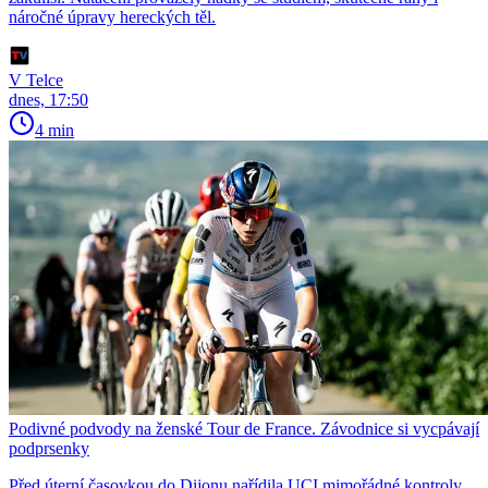
náročné úpravy hereckých těl.
V Telce
dnes, 17:50
4 min
Podivné podvody na ženské Tour de France. Závodnice si vycpávají
podprsenky
Před úterní časovkou do Dijonu nařídila UCI mimořádné kontroly