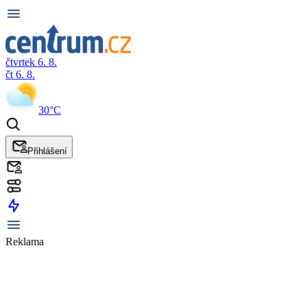
čtvrtek 6. 8.
čt 6. 8.
30°C
Přihlášení
Reklama