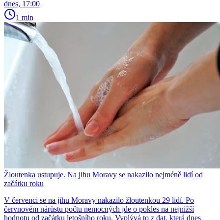
dnes, 17:00
1 min
Žloutenka ustupuje. Na jihu Moravy se nakazilo nejméně lidí od
začátku roku
V červenci se na jihu Moravy nakazilo žloutenkou 29 lidí. Po
červnovém nárůstu počtu nemocných jde o pokles na nejnižší
hodnotu od začátku letošního roku. Vyplývá to z dat, která dnes