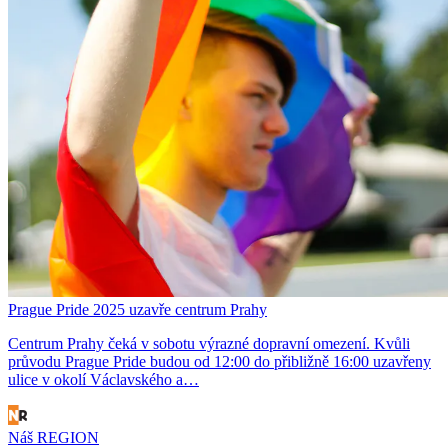
Prague Pride 2025 uzavře centrum Prahy
Centrum Prahy čeká v sobotu výrazné dopravní omezení. Kvůli
průvodu Prague Pride budou od 12:00 do přibližně 16:00 uzavřeny
ulice v okolí Václavského a…
Náš REGION