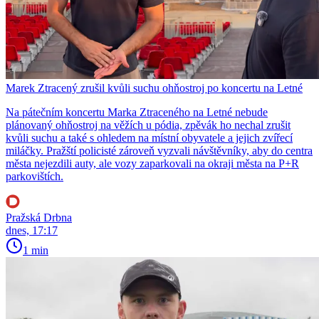
Marek Ztracený zrušil kvůli suchu ohňostroj po koncertu na Letné
Na pátečním koncertu Marka Ztraceného na Letné nebude
plánovaný ohňostroj na věžích u pódia, zpěvák ho nechal zrušit
kvůli suchu a také s ohledem na místní obyvatele a jejich zvířecí
miláčky. Pražští policisté zároveň vyzvali návštěvníky, aby do centra
města nejezdili auty, ale vozy zaparkovali na okraji města na P+R
parkovištích.
Pražská Drbna
dnes, 17:17
1 min