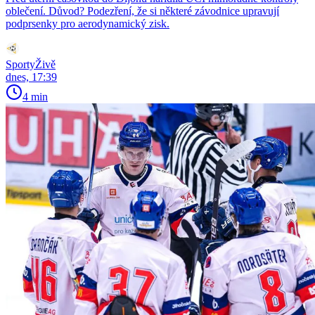
oblečení. Důvod? Podezření, že si některé závodnice upravují
podprsenky pro aerodynamický zisk.
SportyŽivě
dnes, 17:39
4 min