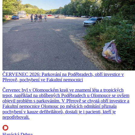
ČERVENEC 2026: Parkování na Poděbradech, obří investice v
Přerově, pochybení ve Fakultní nemocnici
Červenec byl v Olomouckém kraji ve znamení léta a tropických
tepot, například na oblíbených Poděbradech u Olomouce se ovšem
objevil problém s parkováním. V Přerově se chystá obří investice a
Fakultní nemocnice Olomouc po měsících odmítání přiznala
pochybení v kauze defibrilátorů, dostali je i pacienti, kteří je
nepotřebovali.
Hanácká Drbna