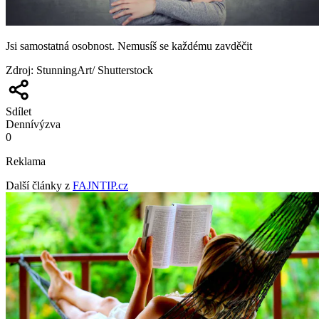
Jsi samostatná osobnost. Nemusíš se každému zavděčit
Zdroj
:
StunningArt/ Shutterstock
Sdílet
Denní
výzva
0
Reklama
Další články z
FAJNTIP.cz