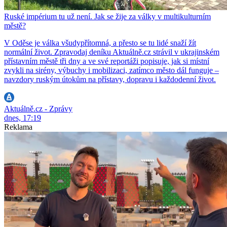
Ruské impérium tu už není. Jak se žije za války v multikulturním
městě?
V Oděse je válka všudypřítomná, a přesto se tu lidé snaží žít
normální život. Zpravodaj deníku Aktuálně.cz strávil v ukrajinském
přístavním městě tři dny a ve své reportáži popisuje, jak si místní
zvykli na sirény, výbuchy i mobilizaci, zatímco město dál funguje –
navzdory ruským útokům na přístavy, dopravu i každodenní život.
Aktuálně.cz - Zprávy
dnes, 17:19
Reklama