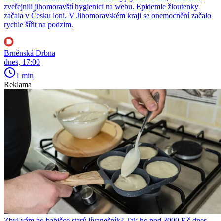
zveřejnili jihomoravští hygienici na webu. Epidemie žloutenky
začala v Česku loni. V Jihomoravském kraji se onemocnění začalo
rychle šířit na podzim.
Brněnská Drbna
dnes, 17:00
1 min
Reklama
Zbyl vám po babičce starý lívanečník? Tak ho pod 3000 Kč dnes