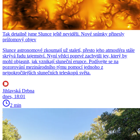
Tak detailně jsme Slunce ještě neviděli. Nové snímky přinesly
průlomový objev
Slunce astronomové zkoumají už staletí, přesto jeho atmosféra stále
skrývá řadu tajemství. Nyní vědci poprvé zachytili jev, který by
mohl objasnit, jak vznikají sluneční erupce. Podívejte se na
pozorování mezinárodního týmu pomocí jednoho z
nejpokročilejších slunečních teleskopů světa.
Jihlavská Drbna
dnes, 18:01
2 min