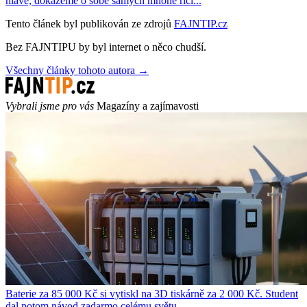
hlavě, dokážeme o sobě samých mnohé říci...
Tento článek byl publikován ze zdrojů
FAJNTIP.cz
Bez FAJNTIPU by byl internet o něco chudší.
Všechny články tohoto autora →
Vybrali jsme pro vás
Magazíny a zajímavosti
Baterie za 85 000 Kč si vytiskl na 3D tiskárně za 2 000 Kč. Student
dal potom návod zadarmo celému světu