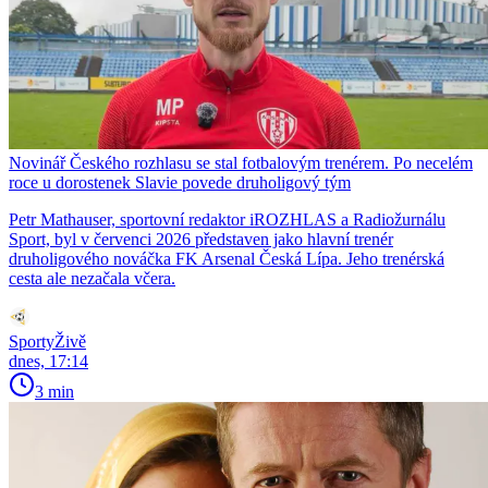
Novinář Českého rozhlasu se stal fotbalovým trenérem. Po necelém
roce u dorostenek Slavie povede druholigový tým
Petr Mathauser, sportovní redaktor iROZHLAS a Radiožurnálu
Sport, byl v červenci 2026 představen jako hlavní trenér
druholigového nováčka FK Arsenal Česká Lípa. Jeho trenérská
cesta ale nezačala včera.
SportyŽivě
dnes, 17:14
3 min