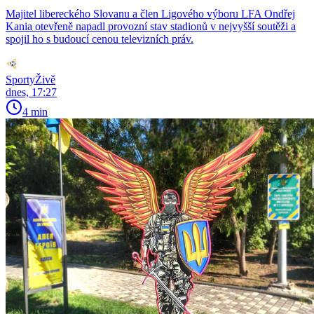
Majitel libereckého Slovanu a člen Ligového výboru LFA Ondřej
Kania otevřeně napadl provozní stav stadionů v nejvyšší soutěži a
spojil ho s budoucí cenou televizních práv.
SportyŽivě
dnes, 17:27
4 min