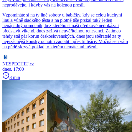
neprodávejte, i kdyby vás na kolenou prosili
Vzpomínáte si na ty líné soboty u babičky, kdy se celou kuchyní
linula vůně sladkého těsta a na plotně tiše prskal tuk? Jeden
nenápadný pomocník, bez kterého si naši předkové nedokázali
představit víkend, dnes zažívá neuvěřitelnou renesanci. Zatímco
tehdy stál pár korun československých, dnes jsou sběratelé za ty
nejvzácnější kousky ochotni zaplatit i přes tři tisíce. Možná se i vám
na půdě skrývá poklad, o kterém nemáte ani tušení.
NESPECHEJ.cz
dnes, 17:00
3 min