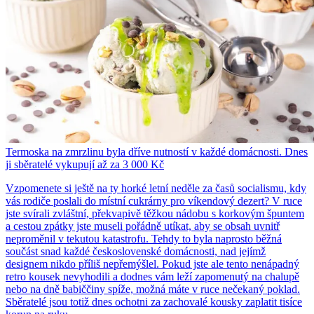
Termoska na zmrzlinu byla dříve nutností v každé domácnosti. Dnes
ji sběratelé vykupují až za 3 000 Kč
Vzpomenete si ještě na ty horké letní neděle za časů socialismu, kdy
vás rodiče poslali do místní cukrárny pro víkendový dezert? V ruce
jste svírali zvláštní, překvapivě těžkou nádobu s korkovým špuntem
a cestou zpátky jste museli pořádně utíkat, aby se obsah uvnitř
neproměnil v tekutou katastrofu. Tehdy to byla naprosto běžná
součást snad každé československé domácnosti, nad jejímž
designem nikdo příliš nepřemýšlel. Pokud jste ale tento nenápadný
retro kousek nevyhodili a dodnes vám leží zapomenutý na chalupě
nebo na dně babiččiny spíže, možná máte v ruce nečekaný poklad.
Sběratelé jsou totiž dnes ochotni za zachovalé kousky zaplatit tisíce