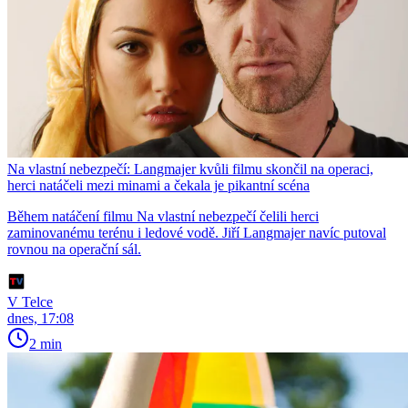
Na vlastní nebezpečí: Langmajer kvůli filmu skončil na operaci,
herci natáčeli mezi minami a čekala je pikantní scéna
Během natáčení filmu Na vlastní nebezpečí čelili herci
zaminovanému terénu i ledové vodě. Jiří Langmajer navíc putoval
rovnou na operační sál.
V Telce
dnes, 17:08
2 min