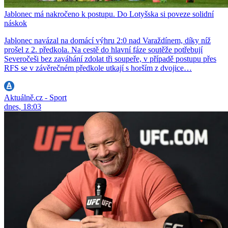
Jablonec má nakročeno k postupu. Do Lotyšska si poveze solidní
náskok
Jablonec navázal na domácí výhru 2:0 nad Varaždínem, díky níž
prošel z 2. předkola. Na cestě do hlavní fáze soutěže potřebují
Severočeši bez zaváhání zdolat tři soupeře, v případě postupu přes
RFS se v závěrečném předkole utkají s horším z dvojice…
Aktuálně.cz - Sport
dnes, 18:03